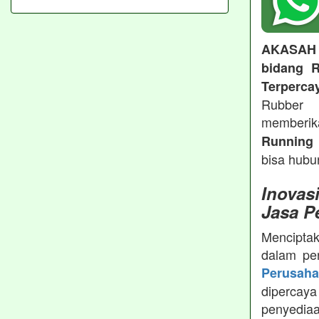
AKASAH
bidang R
Terperca
Rubber 
memberi
Running 
bisa hubu
Inovas
Jasa P
Menciptak
dalam pe
Perusah
dipercay
penyedia