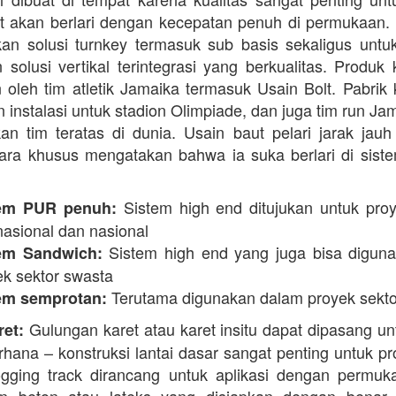
t akan berlari dengan kecepatan penuh di permukaan.
n solusi turnkey termasuk sub basis sekaligus unt
 solusi vertikal terintegrasi yang berkualitas. Produk 
 oleh tim atletik Jamaika termasuk Usain Bolt. Pabrik 
 instalasi untuk stadion Olimpiade, dan juga tim run Ja
an tim teratas di dunia. Usain baut pelari jarak jauh 
ara khusus mengatakan bahwa ia suka berlari di siste
Sistem high end ditujukan untuk proy
em PUR penuh:
nasional dan nasional
Sistem high end yang juga bisa digun
em Sandwich:
ek sektor swasta
Terutama digunakan dalam proyek sekto
em semprotan:
Gulungan karet atau karet insitu dapat dipasang un
ret:
erhana – konstruksi lantai dasar sangat penting untuk pr
ogging track dirancang untuk aplikasi dengan permuk