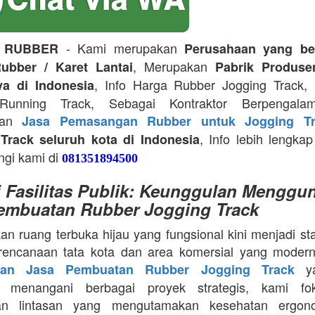
- Kami merupakan
 RUBBER
Perusahaan yang be
, Merupakan
ubber / Karet Lantai
Pabrik Produse
, Info Harga Rubber Jogging Track, D
ya di Indonesia
Running Track, Sebagai Kontraktor Berpengala
kan
Jasa Pemasangan Rubber untuk Jogging Tr
, Info lebih lengkap
Track seluruh kota di Indonesia
ngi kami di
081351894500
i Fasilitas Publik: Keunggulan Menggu
embuatan Rubber Jogging Track
an ruang terbuka hijau yang fungsional kini menjadi st
rencanaan tata kota dan area komersial yang modern
ya
aan Jasa Pembuatan Rubber Jogging Track
a menangani berbagai proyek strategis, kami f
an lintasan yang mengutamakan kesehatan ergon