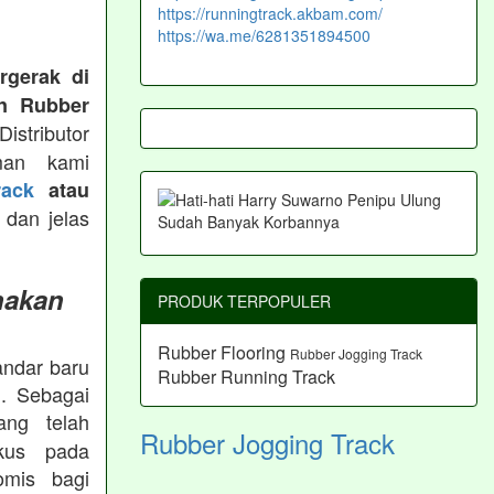
https://runningtrack.akbam.com/
https://wa.me/6281351894500
rgerak di
n Rubber
istributor
man kami
ack
atau
 dan jelas
nakan
PRODUK TERPOPULER
Rubber Flooring
Rubber Jogging Track
andar baru
Rubber Running Track
. Sebagai
ng telah
Rubber Jogging Track
okus pada
omis bagi