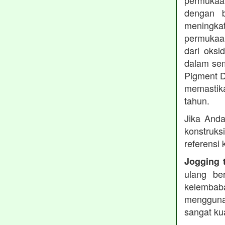
permukaa
dengan b
meningkat
permukaan
dari oksi
dalam sem
Pigment D
memastika
tahun.
Jika Anda
konstruks
referensi
Jogging 
ulang be
kelembaba
mengguna
sangat ku