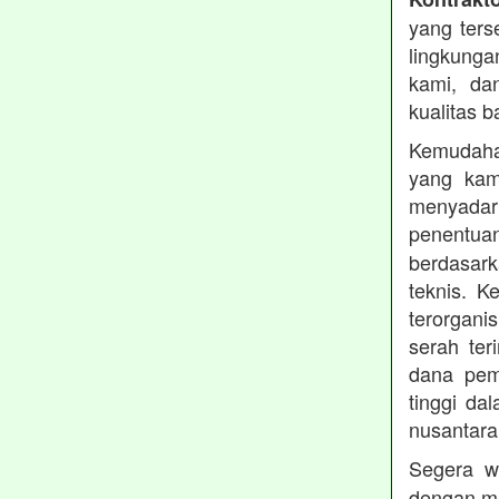
yang ters
lingkung
kami, da
kualitas b
Kemudahan
yang kam
menyadari
penentu
berdasark
teknis. 
terorgani
serah te
dana pemb
tinggi dal
nusantara
Segera w
dengan me