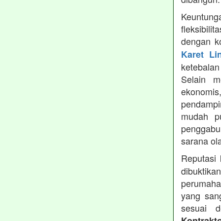
Keuntung
fleksibil
dengan ko
Karet Li
ketebala
Selain 
ekonomis
pendampin
mudah pu
penggabun
sarana ol
Reputasi
dibuktika
perumahan
yang sang
sesuai d
Kontrakt