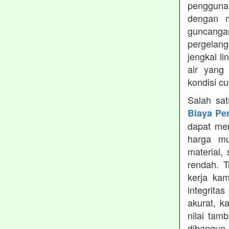
pengguna
dengan m
guncanga
pergelang
jengkal l
air yang
kondisi c
Salah sa
Biaya Pe
dapat men
harga mu
material,
rendah. 
kerja ka
integrita
akurat, k
nilai tamb
dibangun.