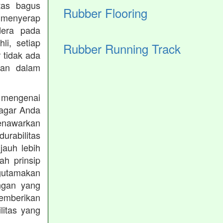
tas bagus
Rubber Flooring
 menyerap
dera pada
li, setiap
Rubber Running Track
 tidak ada
kan dalam
 mengenai
agar Anda
menawarkan
rabilitas
jauh lebih
h prinsip
gutamakan
ungan yang
memberikan
ilitas yang