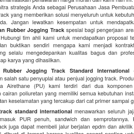
itra strategis Anda sebagai Perusahaan Jasa Pembua
rack yang memberikan solusi menyeluruh untuk kebutu
Anda. Jangan lewatkan kesempatan untuk mendapa
spesial bagi pengerjaan area
n Rubber Jogging Track
. Hubungi tim ahli kami untuk mendapatkan proposal t
an buktikan sendiri mengapa kami menjadi kontrakt
ng selalu mengedepankan kualitas bagus dan profes
iap karya yang dihasilkan.
d
 Rubber Jogging Track Standard International
 salah satu penyuplai atau penjual jogging track. Produ
ana Airethane (PU) kami terdiri dari dua kompone
cairan poliuretan yang memiliki semua kebutuhan instal
dan keselamatan yang tercakup dari cat primer sampai ga
menawarkan seluruh jaja
rack standard international
termasuk PUR penuh, sandwich dan semprotannya. 
rack juga dapat membeli jalur berjalan epdm dan akrilik 
i dibuat di tempat karena kualitas sangat penting unt