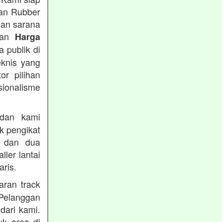
tan Rubber
han sarana
tkan
Harga
 publik di
eknis yang
or pilihan
ionalisme
an kami
k pengikat
n dan dua
ler lantai
ris.
ran track
Pelanggan
dari kami.
uk area di