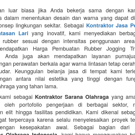
an luar biasa jika Anda bekerja sama dengan ka
itas dalam menentukan desain dan warna yang dapat d
nsep lingkungan sekitar. Sebagai
Kontraktor Jasa 
yang inovatif, kami menyediakan berbaga
ntasan Lari
n rubber sesuai dengan intensitas penggunaan area 
mendapatkan Harga Pembuatan Rubber Jogging Tr
, Anda juga akan mendapatkan layanan purnaju
gan perawatan berkala agar warna lintasan tetap cerah
dar. Keunggulan belanja jasa di tempat kami terl
gan antara nilai estetika yang tinggi dengan fung
ahraga yang tahan lama.
 kami sebagai
yang ama
Kontraktor Sarana Olahraga
n oleh portofolio pengerjaan di berbagai sektor, 
 elit hingga fasilitas pendidikan. Kami dikenal seba
at terpercaya karena selalu menyelesaikan proyek t
engan kesepakatan awal. Sebagai bagian dari 
, kami hanya menggunakan b
or Olahraga Indonesia