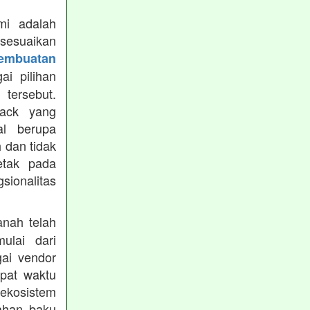
mi adalah
isesuaikan
Pembuatan
i pilihan
tersebut.
ack yang
al berupa
 dan tidak
etak pada
sionalitas
nah telah
mulai dari
gai vendor
epat waktu
ekosistem
ahan baku