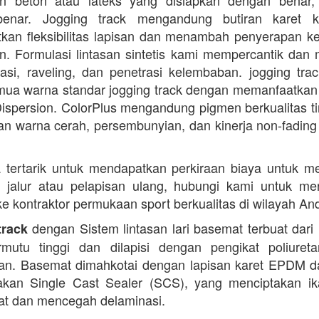
n beton atau lateks yang disiapkan dengan benar, 
enar. Jogging track mengandung butiran karet k
kan fleksibilitas lapisan dan menambah penyerapan k
. Formulasi lintasan sintetis kami mempercantik dan 
dasi, raveling, dan penetrasi kelembaban. jogging trac
ua warna standar jogging track dengan memanfaatkan
ispersion. ColorPlus mengandung pigmen berkualitas ti
n warna cerah, persembunyian, dan kinerja non-fading
 tertarik untuk mendapatkan perkiraan biaya untuk m
i jalur atau pelapisan ulang, hubungi kami untuk m
 ke kontraktor permukaan sport berkualitas di wilayah An
dengan Sistem lintasan lari basemat terbuat dari 
track
rmutu tinggi dan dilapisi dengan pengikat poliuret
n. Basemat dimahkotai dengan lapisan karet EPDM d
kan Single Cast Sealer (SCS), yang menciptakan ik
at dan mencegah delaminasi.