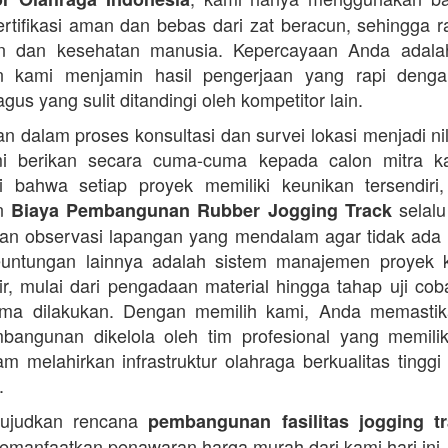
ertifikasi aman dan bebas dari zat beracun, sehingga 
an dan kesehatan manusia. Kepercayaan Anda adalah 
n kami menjamin hasil pengerjaan yang rapi denga
agus yang sulit ditandingi oleh kompetitor lain.
 dalam proses konsultasi dan survei lokasi menjadi ni
i berikan secara cuma-cuma kepada calon mitra k
 bahwa setiap proyek memiliki keunikan tersendiri
an
selalu
Biaya Pembangunan Rubber Jogging Track
an observasi lapangan yang mendalam agar tidak ada
Keuntungan lainnya adalah sistem manajemen proyek 
sir, mulai dari pengadaan material hingga tahap uji co
rima dilakukan. Dengan memilih kami, Anda memasti
angunan dikelola oleh tim profesional yang memilik
am melahirkan infrastruktur olahraga berkualitas tinggi
.
ujudkan rencana
pembangunan fasilitas jogging t
manfaatkan penawaran harga murah dari kami hari ini.