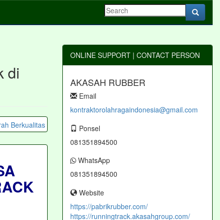
ONLINE SUPPORT | CONTACT PERSON
 di
AKASAH RUBBER
Email
kontraktorolahragaindonesia@gmail.com
Ponsel
081351894500
WhatsApp
SA
081351894500
RACK
Website
https://pabrikrubber.com/
https://runningtrack.akasahgroup.com/