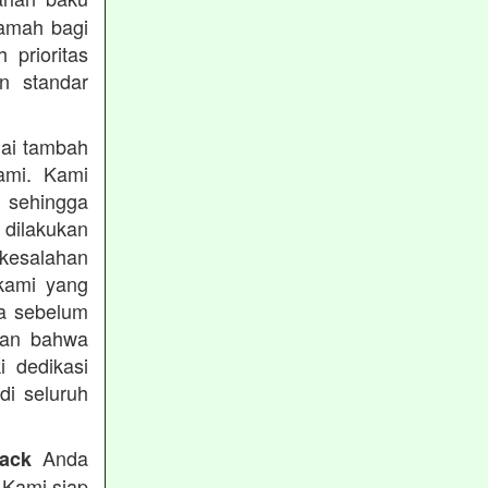
ramah bagi
prioritas
n standar
lai tambah
ami. Kami
, sehingga
 dilakukan
 kesalahan
kami yang
ba sebelum
kan bahwa
i dedikasi
 di seluruh
Anda
rack
 Kami siap