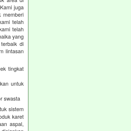
 Kami juga
uk memberi
kami telah
kami telah
maika yang
terbaik di
m lintasan
ek tingkat
akan untuk
r swasta
tuk sistem
oduk karet
aan aspal,