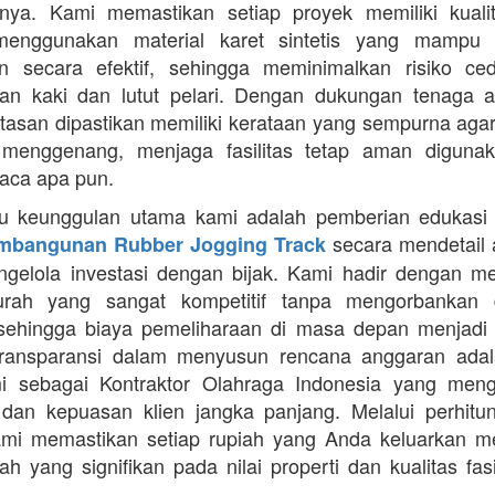
nya. Kami memastikan setiap proyek memiliki kuali
enggunakan material karet sintetis yang mampu
n secara efektif, sehingga meminimalkan risiko ce
an kaki dan lutut pelari. Dengan dukungan tenaga ah
intasan dipastikan memiliki kerataan yang sempurna agar
 menggenang, menjaga fasilitas tetap aman diguna
uaca apa pun.
tu keunggulan utama kami adalah pemberian edukasi
secara mendetail 
mbangunan Rubber Jogging Track
gelola investasi dengan bijak. Kami hadir dengan 
rah yang sangat kompetitif tanpa mengorbankan du
 sehingga biaya pemeliharaan di masa depan menjadi 
Transparansi dalam menyusun rencana anggaran adala
mi sebagai Kontraktor Olahraga Indonesia yang men
s dan kepuasan klien jangka panjang. Melalui perhit
ami memastikan setiap rupiah yang Anda keluarkan 
ah yang signifikan pada nilai properti dan kualitas fas