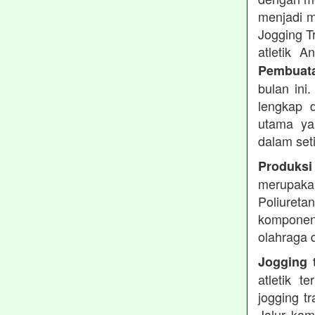
menjadi m
Jogging T
atletik 
Pembuata
bulan ini
lengkap d
utama ya
dalam set
Produksi
merupakan
Poliuret
komponen 
olahraga 
Jogging t
atletik 
jogging t
Jalur kam