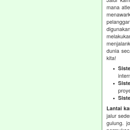
mana atle
menawarka
pelanggan
digunakan
melakukan
menjalank
dunia sec
kita!
Sist
inter
Sist
proy
Sist
Lantai ka
jalur sed
gulung. j