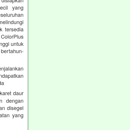
disiapkan
ecil yang
eseluruhan
melindungi
k tersedia
 ColorPlus
nggi untuk
 bertahun-
enjalankan
endapatkan
da
karet daur
an dengan
an disegel
atan yang