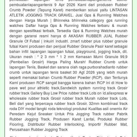
pembuatanlapangantenis 9 Apr 2026 Kami dari produsen Rubber
Crumb Powder (Tepung Karet) memberikan solusi yaitu LINTASAN
ATLETIK JOGGING TRACK GRAVEL. Jual Gps & Running Watches
dengan Harga Murah | Bhinneka bhinneka category gps running
watches Daftar harga Gps & Running Watches terbaru & murah
dengan spesifikasi terbaik. Tersedia Gps & Running Watches murah
dengan garansi resmi hanya di AKASAH RUBBER JUAL Rubber
Granule Of Futsal | inkuiri industri. zmart rubber plus rubber granule
futsal Kami produsen dan penjual Rubber Granule Pasir karet sebagai
bahan infill lapangan lapangan futsal, playground, jogging track, dll.
Ukuran mesh : * 2 3 mm * 1 2 mm Kemasan Murni Granule 99,9
(Pembelian Grosir!) Harga Paling Murah! Rubber Crumb untuk
lapangan Tenis, Basket dan sarana olah raga purborahadianto rubber
crumb untuk lapangan tenis basket 30 Agt 2026 yang lebih murah
seperti memakai bahan Crumb Rubber Powder (RCP). dan Tentunya
Kami produsen RCP sangat bangga karena bahan RCP ini di How to
pave wet pour athletic track,Sandwich system running track Grosir
rubber track Gallery Buy Low Price rubber track Lots on id.aliexpress w
wholesale rubber track Grosir rubber track Murah rubber track Lots,
Beli dari yang terpercaya rubber track Grosir. 32mm kombinasi track
roda DIY model tangki roda teknologi produksi Kualitas asli onemix Air
Peredam Kejut Sneaker Untuk Pria Jogging Track rubber Pabrik
Rubber Jogging Track, Produsen Karet Lantai, Produksi Rubber
Flooring, Distributor Rubber Interlocking, Importir Rubber Mat,
Perusahaan Rubber Jogging Track