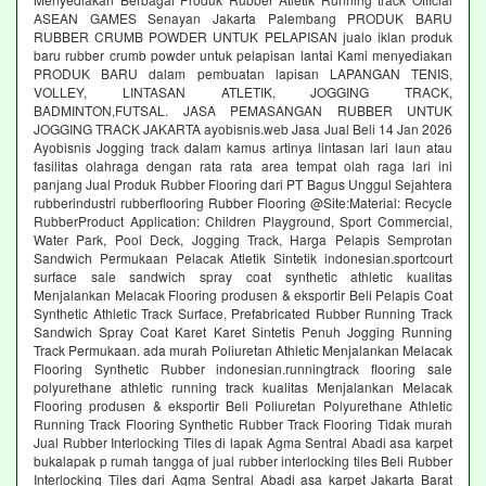
ASEAN GAMES Senayan Jakarta Palembang PRODUK BARU
RUBBER CRUMB POWDER UNTUK PELAPISAN jualo iklan produk
baru rubber crumb powder untuk pelapisan lantai Kami menyediakan
PRODUK BARU dalam pembuatan lapisan LAPANGAN TENIS,
VOLLEY, LINTASAN ATLETIK, JOGGING TRACK,
BADMINTON,FUTSAL. JASA PEMASANGAN RUBBER UNTUK
JOGGING TRACK JAKARTA ayobisnis.web Jasa Jual Beli 14 Jan 2026
Ayobisnis Jogging track dalam kamus artinya lintasan lari laun atau
fasilitas olahraga dengan rata rata area tempat olah raga lari ini
panjang Jual Produk Rubber Flooring dari PT Bagus Unggul Sejahtera
rubberindustri rubberflooring Rubber Flooring @Site:Material: Recycle
RubberProduct Application: Children Playground, Sport Commercial,
Water Park, Pool Deck, Jogging Track, Harga Pelapis Semprotan
Sandwich Permukaan Pelacak Atletik Sintetik indonesian.sportcourt
surface sale sandwich spray coat synthetic athletic kualitas
Menjalankan Melacak Flooring produsen & eksportir Beli Pelapis Coat
Synthetic Athletic Track Surface, Prefabricated Rubber Running Track
Sandwich Spray Coat Karet Karet Sintetis Penuh Jogging Running
Track Permukaan. ada murah Poliuretan Athletic Menjalankan Melacak
Flooring Synthetic Rubber indonesian.runningtrack flooring sale
polyurethane athletic running track kualitas Menjalankan Melacak
Flooring produsen & eksportir Beli Poliuretan Polyurethane Athletic
Running Track Flooring Synthetic Rubber Track Flooring Tidak murah
Jual Rubber Interlocking Tiles di lapak Agma Sentral Abadi asa karpet
bukalapak p rumah tangga of jual rubber interlocking tiles Beli Rubber
Interlocking Tiles dari Agma Sentral Abadi asa karpet Jakarta Barat