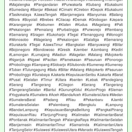
#Majalengka #Pangandaran #Purwakarta #Subang #Sukabumi
#Sumedang #Banjar #Bekasi #Cimahi #Cirebon #Depok #Sukabumi
#Tasikmalaya #JawaTengah #Banjarnegara #Banyumas #Batang
#Blora #Boyolali #Brebes #Cilacap #Demak #Grobogan #Jepara
#Karanganyar #Kebumen #Klaten #Kudus #Magelang #Pati
#Pekalongan #Pemalang #Purbalingga #Purworejo #Rembang
#Semarang #Sragen #Sukoharjo #Tegal #Temanggung #Wonogiri
#Wonosobo #Magelang #Pekalongan #Salatiga #Semarang
#Surakarta #Tegal #JawaTimur #Bangkalan #Banyuwangi #Blitar
#Bojonegoro #Bondowoso #Gresik #Jember #Jombang #Kediri
#Lamongan #Lumajang #Madiun #Magetan #Malang #Mojokerto
#Nganjuk #Ngawi #Pacitan #Pamekasan #Pasuruan #Ponorogo
#Probolinggo #Sampang #Sidoarjo #Situbondo #Sumenep #Sumenep
#Tuban #Tulungagung #Batu #Blitar #Malang #Mojokerto #Pasuruan
#Probolinggo #Surabaya #Jakarta #KepulauanSeribu #Jakarta #Barat
#Pusat #Selatan #Timur #Utara #banten #Lebak #Pandeglang
#Serang #Tangerang #Cilegon #Serang #Tangerang
#TangerangSelatan #Bantul #GunungKidul #KulonProgo #Sleman
#Yogyakarta #Sumatera #Aceh #BandaAceh #SumateraUtara #Medan
#SumateraBarat #Padang #Riau #Pekanbaru #Jambi
#SumateraSelatan #Palembang #Bengkulu #Lampung
#BandarLampung #KepulauanBangkaBelitung #PangkalPinang
#KepulauanRiau #TanjungPinang #Kalimatan #KalimantanBarat
#Pontianak #KalimantanTengah #PalangkaRaya #KalimantanSelatan
#Banjarmasin #KalimantanTimur #Samarinda #KalimantanUtara
#TanjungSelor #Sulawesi #SulawesiUtara #Manado #SulawesiTengah