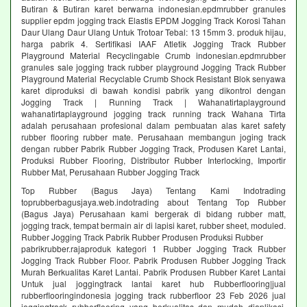
Butiran & Butiran karet berwarna indonesian.epdmrubber granules
supplier epdm jogging track Elastis EPDM Jogging Track Korosi Tahan
Daur Ulang Daur Ulang Untuk Trotoar Tebal: 13 15mm 3. produk hijau,
harga pabrik 4. Sertifikasi IAAF Atletik Jogging Track Rubber
Playground Material Recyclingable Crumb indonesian.epdmrubber
granules sale jogging track rubber playground Jogging Track Rubber
Playground Material Recyclable Crumb Shock Resistant Blok senyawa
karet diproduksi di bawah kondisi pabrik yang dikontrol dengan
Jogging Track | Running Track | Wahanatirtaplayground
wahanatirtaplayground jogging track running track Wahana Tirta
adalah perusahaan profesional dalam pembuatan alas karet safety
rubber flooring rubber mate. Perusahaan membangun joging track
dengan rubber Pabrik Rubber Jogging Track, Produsen Karet Lantai,
Produksi Rubber Flooring, Distributor Rubber Interlocking, Importir
Rubber Mat, Perusahaan Rubber Jogging Track
Top Rubber (Bagus Jaya) Tentang Kami Indotrading
toprubberbagusjaya.web.indotrading about Tentang Top Rubber
(Bagus Jaya) Perusahaan kami bergerak di bidang rubber matt,
jogging track, tempat bermain air di lapisi karet, rubber sheet, moduled.
Rubber Jogging Track Pabrik Rubber Produsen Produksi Rubber
pabrikrubber.rajaproduk kategori 1 Rubber Jogging Track Rubber
Jogging Track Rubber Floor. Pabrik Produsen Rubber Jogging Track
Murah Berkualitas Karet Lantai. Pabrik Produsen Rubber Karet Lantai
Untuk jual joggingtrack lantai karet hub Rubberflooring|jual
rubberflooringindonesia jogging track rubberfloor 23 Feb 2026 jual
joggingtrack rubberflooring yang berkualitas dan mudah diaplikasi.