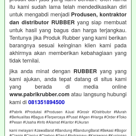
itu kami sudah lama telah mendedikasikan diri
untuk mengabdi menjadi
Produsen, kontraktor
yang siap membuat
dan distributor RUBBER
untuk hasil yang bagus dan harga terjangkau.
Tentunya jika Produk Rubber yang kami berikan
barangnya sesuai keinginan klien kami pada
akhirmya akan memberikan kebahagiaan yang
tidak ternilai.
jika anda minat dengan
yang yang
RUBBER
kami ajukan, anda tepat datang di situs kami
yang berada di media online
atau langsung hubungi
www.pabrikrubber.com
kami di
081351894500
#Pabrik #Produksi #Produsen #Jual #Grosir #Distributor #Murah
#Berkualitas #Bagus #Terpercaya #Pusat #Agen #Harga #Order #Toko
#Pesan #Usaha #Info #Alamat #Kantor #Ukuran
kami melayani #JawaBarat #Bandung #BandungBarat #Bekasi #Bogor
#Ciamis #Cianjur #Cirebon #Garut #Indramayu #Karawang #Kuningan