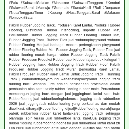
#Palu #SulawesiSelatan #Makassar #SulawesiTenggara #Kendari
#SulawesiBarat #Mamuju #Gorontalo #SundaKecil #Bali #Denpasar
#NusaTenggaraTimur #Kupang #NusaTenggaraBarat #Mataram
#lombok #Batam
Pabrik Rubber Jogging Track, Produsen Karet Lantai, Produksi Rubber
Flooring, Distributor Rubber Interlocking, Importir Rubber Mat,
Perusahaan Rubber Jogging Track Rubber Flooring Rubber Mat,
Rubber Jogging Track, Rubber Tiles jual wahanaplayground wahana
Rubber Flooring Menjual berbagai macam perlengkapan playground
Rubber Flooring Rubber Mat, Rubber Jogging Track, Rubber Tiles jual
rubber flooring murah harga rubber Rubber Jogging Track Pabrik
Rubber Produsen Produksi Rubber pabrikrubber.rajaproduk kategori 1
Rubber Jogging Track Rubber Jogging Track Rubber Floor. Pabrik
Produsen Rubber Jogging Track Murah Berkualitas Karet Lantai.
Pabrik Produsen Rubber Karet Lantai Untuk Jogging Track | Running
Track | Wahanatirtaplayground wahanatirtaplayground jogging track
running track Wahana Tirta adalah perusahaan profesional dalam
pembuatan alas karet safety rubber flooring rubber mate. Perusahaan
membangun joging track dengan jual joggingtrack lantai karet hub:
Rubberflooring|jual rubberflooringindonesia jogging track rubberfloor
2026 jual joggingtrack rubberflooring yang berkualitas dan mudah
diaplikasi. dihargai|Rubberflooring dijual|Rubberflooring murah|harga
pabrik rubberfloor rubber karet lantaikaret jogging track sehingga
olahraga lebih terasa Jual rubberfloor lantai karetJual jogging track
rubber flooring rubberflooringindonesia jual rubberfloor lantai karet 28
Feb 2026 jual rubberfloor lantai karet dengan kualitas baik dan harga