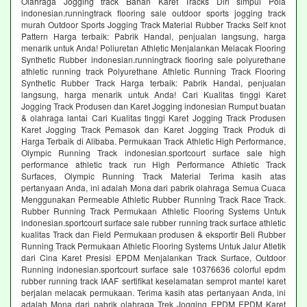
Olahraga Jogging track Bahan Karet Tracks Diri simpul Pola
indonesian.runningtrack flooring sale outdoor sports jogging track
murah Outdoor Sports Jogging Track Material Rubber Tracks Self knot
Pattern Harga terbaik: Pabrik Handal, penjualan langsung, harga
menarik untuk Anda! Poliuretan Athletic Menjalankan Melacak Flooring
Synthetic Rubber indonesian.runningtrack flooring sale polyurethane
athletic running track Polyurethane Athletic Running Track Flooring
Synthetic Rubber Track Harga terbaik: Pabrik Handal, penjualan
langsung, harga menarik untuk Anda! Cari Kualitas tinggi Karet
Jogging Track Produsen dan Karet Jogging indonesian Rumput buatan
& olahraga lantai Cari Kualitas tinggi Karet Jogging Track Produsen
Karet Jogging Track Pemasok dan Karet Jogging Track Produk di
Harga Terbaik di Alibaba. Permukaan Track Athletic High Performance,
Olympic Running Track indonesian.sportcourt surface sale high
performance athletic track run High Performance Athletic Track
Surfaces, Olympic Running Track Material Terima kasih atas
pertanyaan Anda, ini adalah Mona dari pabrik olahraga Semua Cuaca
Menggunakan Permeable Athletic Rubber Running Track Race Track.
Rubber Running Track Permukaan Athletic Flooring Systems Untuk
indonesian.sportcourt surface sale rubber running track surface athletic
kualitas Track dan Field Permukaan produsen & eksportir Beli Rubber
Running Track Permukaan Athletic Flooring Systems Untuk Jalur Atletik
dari Cina Karet Presisi EPDM Menjalankan Track Surface, Outdoor
Running indonesian.sportcourt surface sale 10376636 colorful epdm
rubber running track IAAF sertifikat keselamatan semprot mantel karet
berjalan melacak permukaan. Terima kasih atas pertanyaan Anda, ini
adalah Mona dari pabrik olahraga Trek Jogging EPDM EPDM Karet