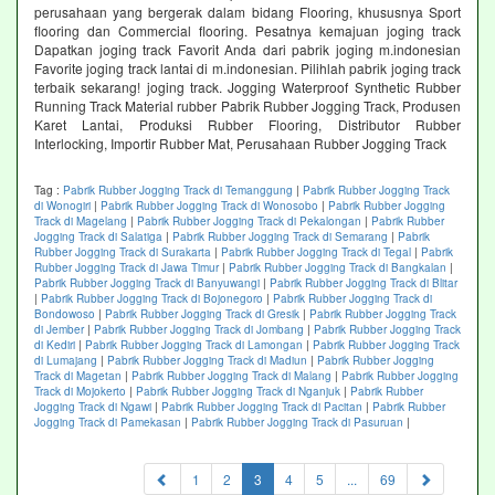
perusahaan yang bergerak dalam bidang Flooring, khususnya Sport
flooring dan Commercial flooring. Pesatnya kemajuan joging track
Dapatkan joging track Favorit Anda dari pabrik joging m.indonesian
Favorite joging track lantai di m.indonesian. Pilihlah pabrik joging track
terbaik sekarang! joging track. Jogging Waterproof Synthetic Rubber
Running Track Material rubber Pabrik Rubber Jogging Track, Produsen
Karet Lantai, Produksi Rubber Flooring, Distributor Rubber
Interlocking, Importir Rubber Mat, Perusahaan Rubber Jogging Track
Tag :
Pabrik Rubber Jogging Track di Temanggung
|
Pabrik Rubber Jogging Track
di Wonogiri
|
Pabrik Rubber Jogging Track di Wonosobo
|
Pabrik Rubber Jogging
Track di Magelang
|
Pabrik Rubber Jogging Track di Pekalongan
|
Pabrik Rubber
Jogging Track di Salatiga
|
Pabrik Rubber Jogging Track di Semarang
|
Pabrik
Rubber Jogging Track di Surakarta
|
Pabrik Rubber Jogging Track di Tegal
|
Pabrik
Rubber Jogging Track di Jawa Timur
|
Pabrik Rubber Jogging Track di Bangkalan
|
Pabrik Rubber Jogging Track di Banyuwangi
|
Pabrik Rubber Jogging Track di Blitar
|
Pabrik Rubber Jogging Track di Bojonegoro
|
Pabrik Rubber Jogging Track di
Bondowoso
|
Pabrik Rubber Jogging Track di Gresik
|
Pabrik Rubber Jogging Track
di Jember
|
Pabrik Rubber Jogging Track di Jombang
|
Pabrik Rubber Jogging Track
di Kediri
|
Pabrik Rubber Jogging Track di Lamongan
|
Pabrik Rubber Jogging Track
di Lumajang
|
Pabrik Rubber Jogging Track di Madiun
|
Pabrik Rubber Jogging
Track di Magetan
|
Pabrik Rubber Jogging Track di Malang
|
Pabrik Rubber Jogging
Track di Mojokerto
|
Pabrik Rubber Jogging Track di Nganjuk
|
Pabrik Rubber
Jogging Track di Ngawi
|
Pabrik Rubber Jogging Track di Pacitan
|
Pabrik Rubber
Jogging Track di Pamekasan
|
Pabrik Rubber Jogging Track di Pasuruan
|
(current)
1
2
3
4
5
...
69