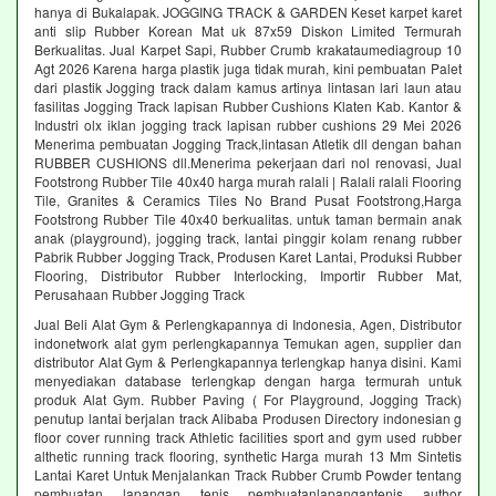
hanya di Bukalapak. JOGGING TRACK & GARDEN Keset karpet karet
anti slip Rubber Korean Mat uk 87x59 Diskon Limited Termurah
Berkualitas. Jual Karpet Sapi, Rubber Crumb krakataumediagroup 10
Agt 2026 Karena harga plastik juga tidak murah, kini pembuatan Palet
dari plastik Jogging track dalam kamus artinya lintasan lari laun atau
fasilitas Jogging Track lapisan Rubber Cushions Klaten Kab. Kantor &
Industri olx iklan jogging track lapisan rubber cushions 29 Mei 2026
Menerima pembuatan Jogging Track,lintasan Atletik dll dengan bahan
RUBBER CUSHIONS dll.Menerima pekerjaan dari nol renovasi, Jual
Footstrong Rubber Tile 40x40 harga murah ralali | Ralali ralali Flooring
Tile, Granites & Ceramics Tiles No Brand Pusat Footstrong,Harga
Footstrong Rubber Tile 40x40 berkualitas. untuk taman bermain anak
anak (playground), jogging track, lantai pinggir kolam renang rubber
Pabrik Rubber Jogging Track, Produsen Karet Lantai, Produksi Rubber
Flooring, Distributor Rubber Interlocking, Importir Rubber Mat,
Perusahaan Rubber Jogging Track
Jual Beli Alat Gym & Perlengkapannya di Indonesia, Agen, Distributor
indonetwork alat gym perlengkapannya Temukan agen, supplier dan
distributor Alat Gym & Perlengkapannya terlengkap hanya disini. Kami
menyediakan database terlengkap dengan harga termurah untuk
produk Alat Gym. Rubber Paving ( For Playground, Jogging Track)
penutup lantai berjalan track Alibaba Produsen Directory indonesian g
floor cover running track Athletic facilities sport and gym used rubber
althetic running track flooring, synthetic Harga murah 13 Mm Sintetis
Lantai Karet Untuk Menjalankan Track Rubber Crumb Powder tentang
pembuatan lapangan tenis pembuatanlapangantenis author