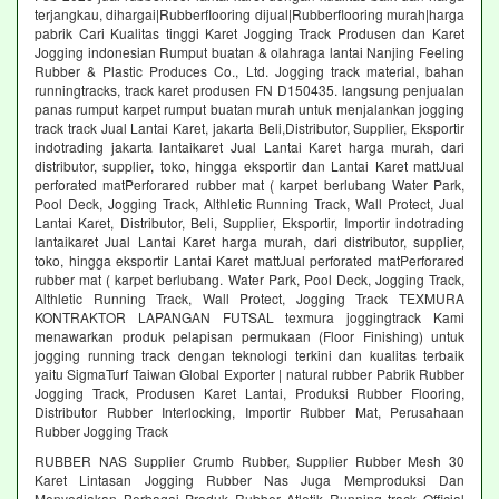
terjangkau, dihargai|Rubberflooring dijual|Rubberflooring murah|harga
pabrik Cari Kualitas tinggi Karet Jogging Track Produsen dan Karet
Jogging indonesian Rumput buatan & olahraga lantai Nanjing Feeling
Rubber & Plastic Produces Co., Ltd. Jogging track material, bahan
runningtracks, track karet produsen FN D150435. langsung penjualan
panas rumput karpet rumput buatan murah untuk menjalankan jogging
track track Jual Lantai Karet, jakarta Beli,Distributor, Supplier, Eksportir
indotrading jakarta lantaikaret Jual Lantai Karet harga murah, dari
distributor, supplier, toko, hingga eksportir dan Lantai Karet mattJual
perforated matPerforared rubber mat ( karpet berlubang Water Park,
Pool Deck, Jogging Track, Althletic Running Track, Wall Protect, Jual
Lantai Karet, Distributor, Beli, Supplier, Eksportir, Importir indotrading
lantaikaret Jual Lantai Karet harga murah, dari distributor, supplier,
toko, hingga eksportir Lantai Karet mattJual perforated matPerforared
rubber mat ( karpet berlubang. Water Park, Pool Deck, Jogging Track,
Althletic Running Track, Wall Protect, Jogging Track TEXMURA
KONTRAKTOR LAPANGAN FUTSAL texmura joggingtrack Kami
menawarkan produk pelapisan permukaan (Floor Finishing) untuk
jogging running track dengan teknologi terkini dan kualitas terbaik
yaitu SigmaTurf Taiwan Global Exporter | natural rubber Pabrik Rubber
Jogging Track, Produsen Karet Lantai, Produksi Rubber Flooring,
Distributor Rubber Interlocking, Importir Rubber Mat, Perusahaan
Rubber Jogging Track
RUBBER NAS Supplier Crumb Rubber, Supplier Rubber Mesh 30
Karet Lintasan Jogging Rubber Nas Juga Memproduksi Dan
Menyediakan Berbagai Produk Rubber Atletik Running track Official