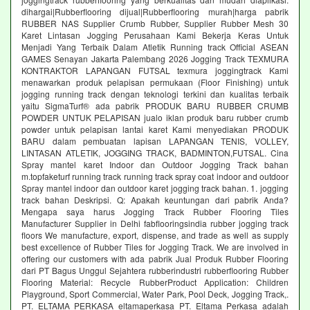
dihargai|Rubberflooring dijual|Rubberflooring murah|harga pabrik
RUBBER NAS Supplier Crumb Rubber, Supplier Rubber Mesh 30
Karet Lintasan Jogging Perusahaan Kami Bekerja Keras Untuk
Menjadi Yang Terbaik Dalam Atletik Running track Official ASEAN
GAMES Senayan Jakarta Palembang 2026 Jogging Track TEXMURA
KONTRAKTOR LAPANGAN FUTSAL texmura joggingtrack Kami
menawarkan produk pelapisan permukaan (Floor Finishing) untuk
jogging running track dengan teknologi terkini dan kualitas terbaik
yaitu SigmaTurf® ada pabrik PRODUK BARU RUBBER CRUMB
POWDER UNTUK PELAPISAN jualo iklan produk baru rubber crumb
powder untuk pelapisan lantai karet Kami menyediakan PRODUK
BARU dalam pembuatan lapisan LAPANGAN TENIS, VOLLEY,
LINTASAN ATLETIK, JOGGING TRACK, BADMINTON,FUTSAL. Cina
Spray mantel karet Indoor dan Outdoor Jogging Track bahan
m.topfaketurf running track running track spray coat indoor and outdoor
Spray mantel indoor dan outdoor karet jogging track bahan. 1. jogging
track bahan Deskripsi. Q: Apakah keuntungan dari pabrik Anda?
Mengapa saya harus Jogging Track Rubber Flooring Tiles
Manufacturer Supplier in Delhi fabflooringsindia rubber jogging track
floors We manufacture, export, dispense, and trade as well as supply
best excellence of Rubber Tiles for Jogging Track. We are involved in
offering our customers with ada pabrik Jual Produk Rubber Flooring
dari PT Bagus Unggul Sejahtera rubberindustri rubberflooring Rubber
Flooring Material: Recycle RubberProduct Application: Children
Playground, Sport Commercial, Water Park, Pool Deck, Jogging Track,.
PT. ELTAMA PERKASA eltamaperkasa PT. Eltama Perkasa adalah