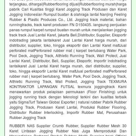
terjangkau, dihargai|Rubberflooring dijual|Rubberflooring murah|harga
pabrik Cari Kualitas tinggi Karet Jogging Track Produsen dan Karet
Jogging indonesian Rumput buatan & olahraga lantai Nanjing Feeling
Rubber & Plastic Produces Co., Ltd. Jogging track material, bahan
runningtracks, track karet produsen FN D150435. langsung penjualan
panas rumput karpet rumput buatan murah untuk menjalankan jogging
track track Jual Lantai Karet, jakarta Beli,Distributor, Supplier, Eksportir
indotrading jakarta lantaikaret Jual Lantai Karet harga murah, dari
distributor, supplier, toko, hingga eksportir dan Lantai Karet mattJual
perforated matPerforared rubber mat ( karpet berlubang Water Park,
Pool Deck, Jogging Track, Althletic Running Track, Wall Protect, Jual
Lantai Karet, Distributor, Beli, Supplier, Eksportir, Importir indotrading
lantaikaret Jual Lantai Karet harga murah, dari distributor, supplier,
toko, hingga eksportir Lantai Karet mattJual perforated matPerforared
rubber mat ( karpet berlubang. Water Park, Pool Deck, Jogging Track,
Althletic Running Track, Wall Protect, Jogging Track TEXMURA
KONTRAKTOR LAPANGAN FUTSAL texmura joggingtrack Kami
menawarkan produk pelapisan permukaan (Floor Finishing) untuk
jogging running track dengan teknologi terkini dan kualitas terbaik
yaitu SigmaTurf Taiwan Global Exporter | natural rubber Pabrik Rubber
Jogging Track, Produsen Karet Lantai, Produksi Rubber Flooring,
Distributor Rubber Interlocking, Importir Rubber Mat, Perusahaan
Rubber Jogging Track
RUBBER NAS Supplier Crumb Rubber, Supplier Rubber Mesh 30
Karet Lintasan Jogging Rubber Nas Juga Memproduksi Dan
Menyediakan Berbagai Produk Rubber Atletik Running track Official