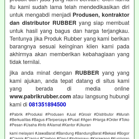
itu kami sudah lama telah mendedikasikan diri
untuk mengabdi menjadi
Produsen, kontraktor
yang siap membuat
dan distributor RUBBER
untuk hasil yang bagus dan harga terjangkau.
Tentunya jika Produk Rubber yang kami berikan
barangnya sesuai keinginan klien kami pada
akhirmya akan memberikan kebahagiaan yang
tidak ternilai.
jika anda minat dengan
yang yang
RUBBER
kami ajukan, anda tepat datang di situs kami
yang berada di media online
atau langsung hubungi
www.pabrikrubber.com
kami di
081351894500
#Pabrik #Produksi #Produsen #Jual #Grosir #Distributor #Murah
#Berkualitas #Bagus #Terpercaya #Pusat #Agen #Harga #Order #Toko
#Pesan #Usaha #Info #Alamat #Kantor #Ukuran
kami melayani #JawaBarat #Bandung #BandungBarat #Bekasi #Bogor
#Ciamis #Cianjur #Cirebon #Garut #Indramayu #Karawang #Kuningan