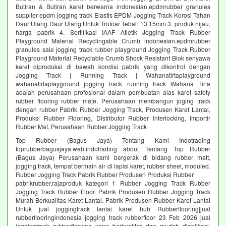
Butiran & Butiran karet berwarna indonesian.epdmrubber granules
supplier epdm jogging track Elastis EPDM Jogging Track Korosi Tahan
Daur Ulang Daur Ulang Untuk Trotoar Tebal: 13 15mm 3. produk hijau,
harga pabrik 4. Sertifikasi IAAF Atletik Jogging Track Rubber
Playground Material Recyclingable Crumb indonesian.epdmrubber
granules sale jogging track rubber playground Jogging Track Rubber
Playground Material Recyclable Crumb Shock Resistant Blok senyawa
karet diproduksi di bawah kondisi pabrik yang dikontrol dengan
Jogging Track | Running Track | Wahanatirtaplayground
wahanatirtaplayground jogging track running track Wahana Tirta
adalah perusahaan profesional dalam pembuatan alas karet safety
rubber flooring rubber mate. Perusahaan membangun joging track
dengan rubber Pabrik Rubber Jogging Track, Produsen Karet Lantai,
Produksi Rubber Flooring, Distributor Rubber Interlocking, Importir
Rubber Mat, Perusahaan Rubber Jogging Track
Top Rubber (Bagus Jaya) Tentang Kami Indotrading
toprubberbagusjaya.web.indotrading about Tentang Top Rubber
(Bagus Jaya) Perusahaan kami bergerak di bidang rubber matt,
jogging track, tempat bermain air di lapisi karet, rubber sheet, moduled.
Rubber Jogging Track Pabrik Rubber Produsen Produksi Rubber
pabrikrubber.rajaproduk kategori 1 Rubber Jogging Track Rubber
Jogging Track Rubber Floor. Pabrik Produsen Rubber Jogging Track
Murah Berkualitas Karet Lantai. Pabrik Produsen Rubber Karet Lantai
Untuk jual joggingtrack lantai karet hub Rubberflooring|jual
rubberflooringindonesia jogging track rubberfloor 23 Feb 2026 jual
joggingtrack rubberflooring yang berkualitas dan mudah diaplikasi.