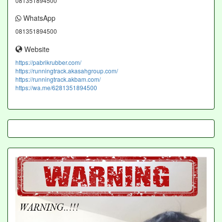
081351894500
WhatsApp
081351894500
Website
https://pabrikrubber.com/
https://runningtrack.akasahgroup.com/
https://runningtrack.akbam.com/
https://wa.me/6281351894500