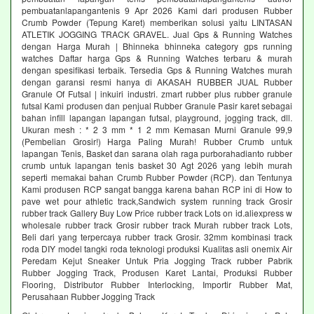
pembuatanlapangantenis 9 Apr 2026 Kami dari produsen Rubber
Crumb Powder (Tepung Karet) memberikan solusi yaitu LINTASAN
ATLETIK JOGGING TRACK GRAVEL. Jual Gps & Running Watches
dengan Harga Murah | Bhinneka bhinneka category gps running
watches Daftar harga Gps & Running Watches terbaru & murah
dengan spesifikasi terbaik. Tersedia Gps & Running Watches murah
dengan garansi resmi hanya di AKASAH RUBBER JUAL Rubber
Granule Of Futsal | inkuiri industri. zmart rubber plus rubber granule
futsal Kami produsen dan penjual Rubber Granule Pasir karet sebagai
bahan infill lapangan lapangan futsal, playground, jogging track, dll.
Ukuran mesh : * 2 3 mm * 1 2 mm Kemasan Murni Granule 99,9
(Pembelian Grosir!) Harga Paling Murah! Rubber Crumb untuk
lapangan Tenis, Basket dan sarana olah raga purborahadianto rubber
crumb untuk lapangan tenis basket 30 Agt 2026 yang lebih murah
seperti memakai bahan Crumb Rubber Powder (RCP). dan Tentunya
Kami produsen RCP sangat bangga karena bahan RCP ini di How to
pave wet pour athletic track,Sandwich system running track Grosir
rubber track Gallery Buy Low Price rubber track Lots on id.aliexpress w
wholesale rubber track Grosir rubber track Murah rubber track Lots,
Beli dari yang terpercaya rubber track Grosir. 32mm kombinasi track
roda DIY model tangki roda teknologi produksi Kualitas asli onemix Air
Peredam Kejut Sneaker Untuk Pria Jogging Track rubber Pabrik
Rubber Jogging Track, Produsen Karet Lantai, Produksi Rubber
Flooring, Distributor Rubber Interlocking, Importir Rubber Mat,
Perusahaan Rubber Jogging Track