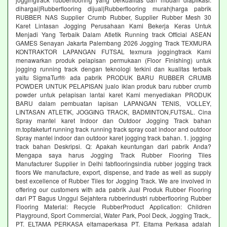
dihargai|Rubberflooring dijual|Rubberflooring murah|harga pabrik
RUBBER NAS Supplier Crumb Rubber, Supplier Rubber Mesh 30
Karet Lintasan Jogging Perusahaan Kami Bekerja Keras Untuk
Menjadi Yang Terbaik Dalam Atletik Running track Official ASEAN
GAMES Senayan Jakarta Palembang 2026 Jogging Track TEXMURA
KONTRAKTOR LAPANGAN FUTSAL texmura joggingtrack Kami
menawarkan produk pelapisan permukaan (Floor Finishing) untuk
jogging running track dengan teknologi terkini dan kualitas terbaik
yaitu SigmaTurf® ada pabrik PRODUK BARU RUBBER CRUMB
POWDER UNTUK PELAPISAN jualo iklan produk baru rubber crumb
powder untuk pelapisan lantai karet Kami menyediakan PRODUK
BARU dalam pembuatan lapisan LAPANGAN TENIS, VOLLEY,
LINTASAN ATLETIK, JOGGING TRACK, BADMINTON,FUTSAL. Cina
Spray mantel karet Indoor dan Outdoor Jogging Track bahan
m.topfaketurf running track running track spray coat indoor and outdoor
Spray mantel indoor dan outdoor karet jogging track bahan. 1. jogging
track bahan Deskripsi. Q: Apakah keuntungan dari pabrik Anda?
Mengapa saya harus Jogging Track Rubber Flooring Tiles
Manufacturer Supplier in Delhi fabflooringsindia rubber jogging track
floors We manufacture, export, dispense, and trade as well as supply
best excellence of Rubber Tiles for Jogging Track. We are involved in
offering our customers with ada pabrik Jual Produk Rubber Flooring
dari PT Bagus Unggul Sejahtera rubberindustri rubberflooring Rubber
Flooring Material: Recycle RubberProduct Application: Children
Playground, Sport Commercial, Water Park, Pool Deck, Jogging Track,.
PT. ELTAMA PERKASA eltamaperkasa PT. Eltama Perkasa adalah