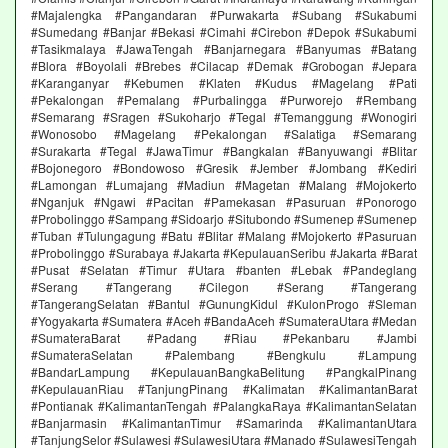
#Majalengka #Pangandaran #Purwakarta #Subang #Sukabumi
#Sumedang #Banjar #Bekasi #Cimahi #Cirebon #Depok #Sukabumi
#Tasikmalaya #JawaTengah #Banjarnegara #Banyumas #Batang
#Blora #Boyolali #Brebes #Cilacap #Demak #Grobogan #Jepara
#Karanganyar #Kebumen #Klaten #Kudus #Magelang #Pati
#Pekalongan #Pemalang #Purbalingga #Purworejo #Rembang
#Semarang #Sragen #Sukoharjo #Tegal #Temanggung #Wonogiri
#Wonosobo #Magelang #Pekalongan #Salatiga #Semarang
#Surakarta #Tegal #JawaTimur #Bangkalan #Banyuwangi #Blitar
#Bojonegoro #Bondowoso #Gresik #Jember #Jombang #Kediri
#Lamongan #Lumajang #Madiun #Magetan #Malang #Mojokerto
#Nganjuk #Ngawi #Pacitan #Pamekasan #Pasuruan #Ponorogo
#Probolinggo #Sampang #Sidoarjo #Situbondo #Sumenep #Sumenep
#Tuban #Tulungagung #Batu #Blitar #Malang #Mojokerto #Pasuruan
#Probolinggo #Surabaya #Jakarta #KepulauanSeribu #Jakarta #Barat
#Pusat #Selatan #Timur #Utara #banten #Lebak #Pandeglang
#Serang #Tangerang #Cilegon #Serang #Tangerang
#TangerangSelatan #Bantul #GunungKidul #KulonProgo #Sleman
#Yogyakarta #Sumatera #Aceh #BandaAceh #SumateraUtara #Medan
#SumateraBarat #Padang #Riau #Pekanbaru #Jambi
#SumateraSelatan #Palembang #Bengkulu #Lampung
#BandarLampung #KepulauanBangkaBelitung #PangkalPinang
#KepulauanRiau #TanjungPinang #Kalimatan #KalimantanBarat
#Pontianak #KalimantanTengah #PalangkaRaya #KalimantanSelatan
#Banjarmasin #KalimantanTimur #Samarinda #KalimantanUtara
#TanjungSelor #Sulawesi #SulawesiUtara #Manado #SulawesiTengah