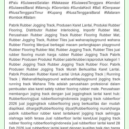
#Palu #SulawesiSelatan #Makassar #SulawesiTenggara #Kendari
#SulawesiBarat #Mamuju #Gorontalo #SundaKecil #Bali #Denpasar
#NusaTenggaraTimur #Kupang #NusaTenggaraBarat #Mataram
#lombok #Batam
Pabrik Rubber Jogging Track, Produsen Karet Lantai, Produksi Rubber
Flooring, Distributor Rubber Interlocking, Importir Rubber Mat,
Perusahaan Rubber Jogging Track Rubber Flooring Rubber Mat,
Rubber Jogging Track, Rubber Tiles jual wahanaplayground wahana
Rubber Flooring Menjual berbagai macam perlengkapan playground
Rubber Flooring Rubber Mat, Rubber Jogging Track, Rubber Tiles jual
rubber flooring murah harga rubber Rubber Jogging Track Pabrik
Rubber Produsen Produksi Rubber pabrikrubber.rajaproduk kategori 1
Rubber Jogging Track Rubber Jogging Track Rubber Floor. Pabrik
Produsen Rubber Jogging Track Murah Berkualitas Karet Lantai.
Pabrik Produsen Rubber Karet Lantai Untuk Jogging Track | Running
Track | Wahanatirtaplayground wahanatirtaplayground jogging track
running track Wahana Tirta adalah perusahaan profesional dalam
pembuatan alas karet safety rubber flooring rubber mate. Perusahaan
membangun joging track dengan jual joggingtrack lantai karet hub:
Rubberflooring|jual rubberflooringindonesia jogging track rubberfloor
2026 jual joggingtrack rubberflooring yang berkualitas dan mudah
diaplikasi. dihargai|Rubberflooring dijual|Rubberflooring murah|harga
pabrik rubberfloor rubber karet lantaikaret jogging track sehingga
olahraga lebih terasa Jual rubberfloor lantai karetJual jogging track
rubber flooring rubberflooringindonesia jual rubberfloor lantai karet 28
Feb 2026 jual rubberfloor lantai karet dengan kualitas baik dan harga