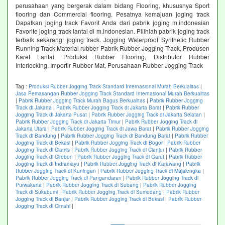
perusahaan yang bergerak dalam bidang Flooring, khususnya Sport
flooring dan Commercial flooring. Pesatnya kemajuan joging track
Dapatkan joging track Favorit Anda dari pabrik joging m.indonesian
Favorite joging track lantai di m.indonesian. Pilihlah pabrik joging track
terbaik sekarang! joging track. Jogging Waterproof Synthetic Rubber
Running Track Material rubber Pabrik Rubber Jogging Track, Produsen
Karet Lantai, Produksi Rubber Flooring, Distributor Rubber
Interlocking, Importir Rubber Mat, Perusahaan Rubber Jogging Track
Tag :
Produksi Rubber Jogging Track Standard Internasional Murah Berkualitas
|
Jasa Pemasangan Rubber Jogging Track Standard Internasional Murah Berkualitas
|
Pabrik Rubber Jogging Track Murah Bagus Berkualitas
|
Pabrik Rubber Jogging
Track di Jakarta
|
Pabrik Rubber Jogging Track di Jakarta Barat
|
Pabrik Rubber
Jogging Track di Jakarta Pusat
|
Pabrik Rubber Jogging Track di Jakarta Selatan
|
Pabrik Rubber Jogging Track di Jakarta Timur
|
Pabrik Rubber Jogging Track di
Jakarta Utara
|
Pabrik Rubber Jogging Track di Jawa Barat
|
Pabrik Rubber Jogging
Track di Bandung
|
Pabrik Rubber Jogging Track di Bandung Barat
|
Pabrik Rubber
Jogging Track di Bekasi
|
Pabrik Rubber Jogging Track di Bogor
|
Pabrik Rubber
Jogging Track di Ciamis
|
Pabrik Rubber Jogging Track di Cianjur
|
Pabrik Rubber
Jogging Track di Cirebon
|
Pabrik Rubber Jogging Track di Garut
|
Pabrik Rubber
Jogging Track di Indramayu
|
Pabrik Rubber Jogging Track di Karawang
|
Pabrik
Rubber Jogging Track di Kuningan
|
Pabrik Rubber Jogging Track di Majalengka
|
Pabrik Rubber Jogging Track di Pangandaran
|
Pabrik Rubber Jogging Track di
Purwakarta
|
Pabrik Rubber Jogging Track di Subang
|
Pabrik Rubber Jogging
Track di Sukabumi
|
Pabrik Rubber Jogging Track di Sumedang
|
Pabrik Rubber
Jogging Track di Banjar
|
Pabrik Rubber Jogging Track di Bekasi
|
Pabrik Rubber
Jogging Track di Cimahi
|