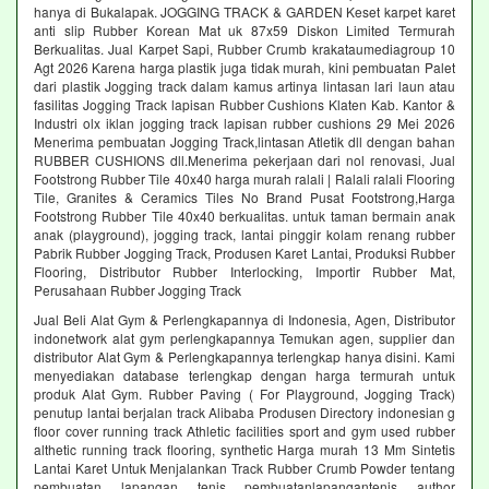
hanya di Bukalapak. JOGGING TRACK & GARDEN Keset karpet karet
anti slip Rubber Korean Mat uk 87x59 Diskon Limited Termurah
Berkualitas. Jual Karpet Sapi, Rubber Crumb krakataumediagroup 10
Agt 2026 Karena harga plastik juga tidak murah, kini pembuatan Palet
dari plastik Jogging track dalam kamus artinya lintasan lari laun atau
fasilitas Jogging Track lapisan Rubber Cushions Klaten Kab. Kantor &
Industri olx iklan jogging track lapisan rubber cushions 29 Mei 2026
Menerima pembuatan Jogging Track,lintasan Atletik dll dengan bahan
RUBBER CUSHIONS dll.Menerima pekerjaan dari nol renovasi, Jual
Footstrong Rubber Tile 40x40 harga murah ralali | Ralali ralali Flooring
Tile, Granites & Ceramics Tiles No Brand Pusat Footstrong,Harga
Footstrong Rubber Tile 40x40 berkualitas. untuk taman bermain anak
anak (playground), jogging track, lantai pinggir kolam renang rubber
Pabrik Rubber Jogging Track, Produsen Karet Lantai, Produksi Rubber
Flooring, Distributor Rubber Interlocking, Importir Rubber Mat,
Perusahaan Rubber Jogging Track
Jual Beli Alat Gym & Perlengkapannya di Indonesia, Agen, Distributor
indonetwork alat gym perlengkapannya Temukan agen, supplier dan
distributor Alat Gym & Perlengkapannya terlengkap hanya disini. Kami
menyediakan database terlengkap dengan harga termurah untuk
produk Alat Gym. Rubber Paving ( For Playground, Jogging Track)
penutup lantai berjalan track Alibaba Produsen Directory indonesian g
floor cover running track Athletic facilities sport and gym used rubber
althetic running track flooring, synthetic Harga murah 13 Mm Sintetis
Lantai Karet Untuk Menjalankan Track Rubber Crumb Powder tentang
pembuatan lapangan tenis pembuatanlapangantenis author