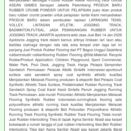
ASEAN GAMES Senayan Jakarta Palembang PRODUK BARU
RUBBER CRUMB POWDER UNTUK PELAPISAN jualo iklan produk
baru rubber crumb powder untuk pelapisan lantai Kami menyediakan
PRODUK BARU dalam pembuatan lapisan LAPANGAN TENIS,
VOLLEY, LINTASAN ATLETIK, JOGGING TRACK,
BADMINTON,FUTSAL. JASA PEMASANGAN RUBBER UNTUK
JOGGING TRACK JAKARTA ayobisnis.web Jasa Jual Beli 14 Jan 2026
Ayobisnis Jogging track dalam kamus artinya lintasan lari laun atau
fasilitas olahraga dengan rata rata area tempat olah raga lari ini
panjang Jual Produk Rubber Flooring dari PT Bagus Unggul Sejahtera
rubberindustri rubberflooring Rubber Flooring @Site:Material: Recycle
RubberProduct Application: Children Playground, Sport Commercial,
Water Park, Pool Deck, Jogging Track, Harga Pelapis Semprotan
Sandwich Permukaan Pelacak Atletik Sintetik indonesian.sportcourt
surface sale sandwich spray coat synthetic athletic kualitas
Menjalankan Melacak Flooring produsen & eksportir Beli Pelapis Coat
Synthetic Athletic Track Surface, Prefabricated Rubber Running Track
Sandwich Spray Coat Karet Karet Sintetis Penuh Jogging Running
Track Permukaan. ada murah Poliuretan Athletic Menjalankan Melacak
Flooring Synthetic Rubber indonesian.runningtrack flooring sale
polyurethane athletic running track kualitas Menjalankan Melacak
Flooring produsen & eksportir Beli Poliuretan Polyurethane Athletic
Running Track Flooring Synthetic Rubber Track Flooring Tidak murah
Jual Rubber Interlocking Tiles di lapak Agma Sentral Abadi asa karpet
bukalapak p rumah tangga of jual rubber interlocking tiles Beli Rubber
Interlocking Tiles dari Agma Sentral Abadi asa karpet Jakarta Barat