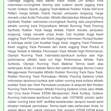
Olahraga Jogging track Bahan Karet Tracks Diri simpul Pola
indonesian.runningtrack flooring sale outdoor sports jogging track
murah Outdoor Sports Jogging Track Material Rubber Tracks Self knot
Pattern Harga terbaik: Pabrik Handal, penjualan langsung, harga
menarik untuk Anda! Poliuretan Athletic Menjalankan Melacak Flooring
Synthetic Rubber indonesian.runningtrack flooring sale polyurethane
athletic running track Polyurethane Athletic Running Track Flooring
Synthetic Rubber Track Harga terbaik: Pabrik Handal, penjualan
langsung, harga menarik untuk Anda! Cari Kualitas tinggi Karet
Jogging Track Produsen dan Karet Jogging indonesian Rumput buatan
& olahraga lantai Cari Kualitas tinggi Karet Jogging Track Produsen
Karet Jogging Track Pemasok dan Karet Jogging Track Produk di
Harga Terbaik di Alibaba. Permukaan Track Athletic High Performance,
Olympic Running Track indonesian.sportcourt surface sale high
performance athletic track run High Performance Athletic Track
Surfaces, Olympic Running Track Material Terima kasih atas
pertanyaan Anda, ini adalah Mona dari pabrik olahraga Semua Cuaca
Menggunakan Permeable Athletic Rubber Running Track Race Track.
Rubber Running Track Permukaan Athletic Flooring Systems Untuk
indonesian.sportcourt surface sale rubber running track surface athletic
kualitas Track dan Field Permukaan produsen & eksportir Beli Rubber
Running Track Permukaan Athletic Flooring Systems Untuk Jalur Atletik
dari Cina Karet Presisi EPDM Menjalankan Track Surface, Outdoor
Running indonesian.sportcourt surface sale 10376636 colorful epdm
rubber running track IAAF sertifikat keselamatan semprot mantel karet
berjalan melacak permukaan. Terima kasih atas pertanyaan Anda, ini
adalah Mona dari pabrik olahraga Trek Jogging EPDM EPDM Karet