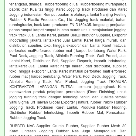
terjangkau, dihargai|Rubberflooring dijual|Rubberflooring murah|harga
pabrik Cari Kualitas tinggi Karet Jogging Track Produsen dan Karet
Jogging indonesian Rumput buatan & olahraga lantai Nanjing Feeling
Rubber & Plastic Produces Co., Ltd. Jogging track material, bahan
runningtracks, track karet produsen FN D150435. langsung penjualan
panas rumput karpet rumput buatan murah untuk menjalankan jogging
track track Jual Lantai Karet, jakarta Beli,Distributor, Supplier, Eksportir
indotrading jakarta lantaikaret Jual Lantai Karet harga murah, dari
distributor, supplier, toko, hingga eksportir dan Lantai Karet mattJual
perforated matPerforared rubber mat ( karpet berlubang Water Park,
Pool Deck, Jogging Track, Althletic Running Track, Wall Protect, Jual
Lantai Karet, Distributor, Beli, Supplier, Eksportir, Importir indotrading
lantaikaret Jual Lantai Karet harga murah, dari distributor, supplier,
toko, hingga eksportir Lantai Karet mattJual perforated matPerforared
rubber mat ( karpet berlubang. Water Park, Pool Deck, Jogging Track,
Althletic Running Track, Wall Protect, Jogging Track TEXMURA
KONTRAKTOR LAPANGAN FUTSAL texmura joggingtrack Kami
menawarkan produk pelapisan permukaan (Floor Finishing) untuk
jogging running track dengan teknologi terkini dan kualitas terbaik
yaitu SigmaTurf Taiwan Global Exporter | natural rubber Pabrik Rubber
Jogging Track, Produsen Karet Lantai, Produksi Rubber Flooring,
Distributor Rubber Interlocking, Importir Rubber Mat, Perusahaan
Rubber Jogging Track
RUBBER NAS Supplier Crumb Rubber, Supplier Rubber Mesh 30
Karet Lintasan Jogging Rubber Nas Juga Memproduksi Dan
Menyediakan Berbagai Produk Rubber Atletik Running track Official