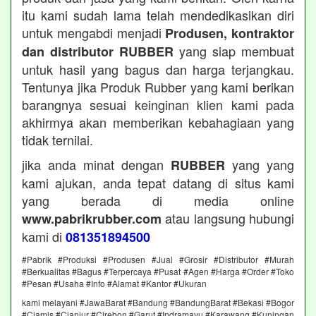
itu kami sudah lama telah mendedikasikan diri
untuk mengabdi menjadi
Produsen, kontraktor
yang siap membuat
dan distributor RUBBER
untuk hasil yang bagus dan harga terjangkau.
Tentunya jika Produk Rubber yang kami berikan
barangnya sesuai keinginan klien kami pada
akhirmya akan memberikan kebahagiaan yang
tidak ternilai.
jika anda minat dengan
yang yang
RUBBER
kami ajukan, anda tepat datang di situs kami
yang berada di media online
atau langsung hubungi
www.pabrikrubber.com
kami di
081351894500
#Pabrik #Produksi #Produsen #Jual #Grosir #Distributor #Murah
#Berkualitas #Bagus #Terpercaya #Pusat #Agen #Harga #Order #Toko
#Pesan #Usaha #Info #Alamat #Kantor #Ukuran
kami melayani #JawaBarat #Bandung #BandungBarat #Bekasi #Bogor
#Ciamis #Cianjur #Cirebon #Garut #Indramayu #Karawang #Kuningan