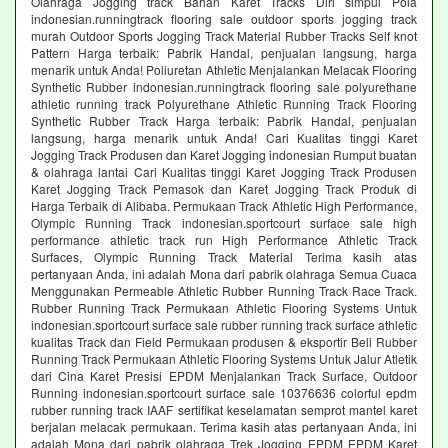
Olahraga Jogging track Bahan Karet Tracks Diri simpul Pola
indonesian.runningtrack flooring sale outdoor sports jogging track
murah Outdoor Sports Jogging Track Material Rubber Tracks Self knot
Pattern Harga terbaik: Pabrik Handal, penjualan langsung, harga
menarik untuk Anda! Poliuretan Athletic Menjalankan Melacak Flooring
Synthetic Rubber indonesian.runningtrack flooring sale polyurethane
athletic running track Polyurethane Athletic Running Track Flooring
Synthetic Rubber Track Harga terbaik: Pabrik Handal, penjualan
langsung, harga menarik untuk Anda! Cari Kualitas tinggi Karet
Jogging Track Produsen dan Karet Jogging indonesian Rumput buatan
& olahraga lantai Cari Kualitas tinggi Karet Jogging Track Produsen
Karet Jogging Track Pemasok dan Karet Jogging Track Produk di
Harga Terbaik di Alibaba. Permukaan Track Athletic High Performance,
Olympic Running Track indonesian.sportcourt surface sale high
performance athletic track run High Performance Athletic Track
Surfaces, Olympic Running Track Material Terima kasih atas
pertanyaan Anda, ini adalah Mona dari pabrik olahraga Semua Cuaca
Menggunakan Permeable Athletic Rubber Running Track Race Track.
Rubber Running Track Permukaan Athletic Flooring Systems Untuk
indonesian.sportcourt surface sale rubber running track surface athletic
kualitas Track dan Field Permukaan produsen & eksportir Beli Rubber
Running Track Permukaan Athletic Flooring Systems Untuk Jalur Atletik
dari Cina Karet Presisi EPDM Menjalankan Track Surface, Outdoor
Running indonesian.sportcourt surface sale 10376636 colorful epdm
rubber running track IAAF sertifikat keselamatan semprot mantel karet
berjalan melacak permukaan. Terima kasih atas pertanyaan Anda, ini
adalah Mona dari pabrik olahraga Trek Jogging EPDM EPDM Karet