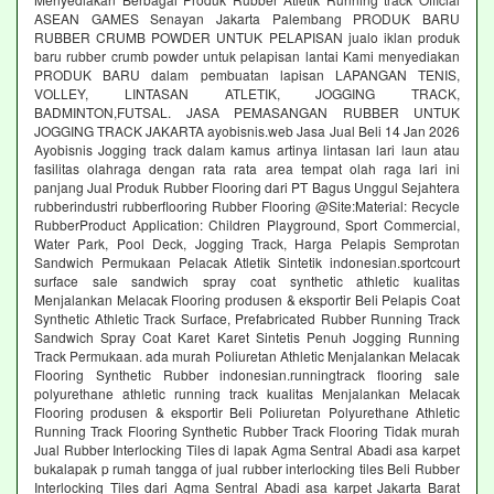
ASEAN GAMES Senayan Jakarta Palembang PRODUK BARU
RUBBER CRUMB POWDER UNTUK PELAPISAN jualo iklan produk
baru rubber crumb powder untuk pelapisan lantai Kami menyediakan
PRODUK BARU dalam pembuatan lapisan LAPANGAN TENIS,
VOLLEY, LINTASAN ATLETIK, JOGGING TRACK,
BADMINTON,FUTSAL. JASA PEMASANGAN RUBBER UNTUK
JOGGING TRACK JAKARTA ayobisnis.web Jasa Jual Beli 14 Jan 2026
Ayobisnis Jogging track dalam kamus artinya lintasan lari laun atau
fasilitas olahraga dengan rata rata area tempat olah raga lari ini
panjang Jual Produk Rubber Flooring dari PT Bagus Unggul Sejahtera
rubberindustri rubberflooring Rubber Flooring @Site:Material: Recycle
RubberProduct Application: Children Playground, Sport Commercial,
Water Park, Pool Deck, Jogging Track, Harga Pelapis Semprotan
Sandwich Permukaan Pelacak Atletik Sintetik indonesian.sportcourt
surface sale sandwich spray coat synthetic athletic kualitas
Menjalankan Melacak Flooring produsen & eksportir Beli Pelapis Coat
Synthetic Athletic Track Surface, Prefabricated Rubber Running Track
Sandwich Spray Coat Karet Karet Sintetis Penuh Jogging Running
Track Permukaan. ada murah Poliuretan Athletic Menjalankan Melacak
Flooring Synthetic Rubber indonesian.runningtrack flooring sale
polyurethane athletic running track kualitas Menjalankan Melacak
Flooring produsen & eksportir Beli Poliuretan Polyurethane Athletic
Running Track Flooring Synthetic Rubber Track Flooring Tidak murah
Jual Rubber Interlocking Tiles di lapak Agma Sentral Abadi asa karpet
bukalapak p rumah tangga of jual rubber interlocking tiles Beli Rubber
Interlocking Tiles dari Agma Sentral Abadi asa karpet Jakarta Barat