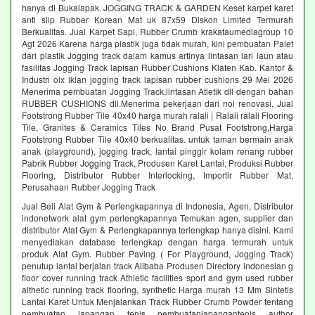
hanya di Bukalapak. JOGGING TRACK & GARDEN Keset karpet karet
anti slip Rubber Korean Mat uk 87x59 Diskon Limited Termurah
Berkualitas. Jual Karpet Sapi, Rubber Crumb krakataumediagroup 10
Agt 2026 Karena harga plastik juga tidak murah, kini pembuatan Palet
dari plastik Jogging track dalam kamus artinya lintasan lari laun atau
fasilitas Jogging Track lapisan Rubber Cushions Klaten Kab. Kantor &
Industri olx iklan jogging track lapisan rubber cushions 29 Mei 2026
Menerima pembuatan Jogging Track,lintasan Atletik dll dengan bahan
RUBBER CUSHIONS dll.Menerima pekerjaan dari nol renovasi, Jual
Footstrong Rubber Tile 40x40 harga murah ralali | Ralali ralali Flooring
Tile, Granites & Ceramics Tiles No Brand Pusat Footstrong,Harga
Footstrong Rubber Tile 40x40 berkualitas. untuk taman bermain anak
anak (playground), jogging track, lantai pinggir kolam renang rubber
Pabrik Rubber Jogging Track, Produsen Karet Lantai, Produksi Rubber
Flooring, Distributor Rubber Interlocking, Importir Rubber Mat,
Perusahaan Rubber Jogging Track
Jual Beli Alat Gym & Perlengkapannya di Indonesia, Agen, Distributor
indonetwork alat gym perlengkapannya Temukan agen, supplier dan
distributor Alat Gym & Perlengkapannya terlengkap hanya disini. Kami
menyediakan database terlengkap dengan harga termurah untuk
produk Alat Gym. Rubber Paving ( For Playground, Jogging Track)
penutup lantai berjalan track Alibaba Produsen Directory indonesian g
floor cover running track Athletic facilities sport and gym used rubber
althetic running track flooring, synthetic Harga murah 13 Mm Sintetis
Lantai Karet Untuk Menjalankan Track Rubber Crumb Powder tentang
pembuatan lapangan tenis pembuatanlapangantenis author