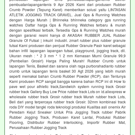
pembuatanlapangantenis 9 Apr 2026 Kami dari produsen Rubber
Crumb Powder (Tepung Karet) memberikan solusi yaitu LINTASAN
ATLETIK JOGGING TRACK GRAVEL. Jual Gps & Running Watches
dengan Harga Murah | Bhinneka bhinneka category gps running
watches Daftar harga Gps & Running Watches terbaru & murah
dengan spesifikasi terbaik. Tersedia Gps & Running Watches murah
dengan garansi resmi hanya di AKASAH RUBBER JUAL Rubber
Granule Of Futsal | inkuiri industri. zmart rubber plus rubber granule
futsal Kami produsen dan penjual Rubber Granule Pasir karet sebagai
bahan infill lapangan lapangan futsal, playground, jogging track, dll.
Ukuran mesh : * 2 3 mm * 1 2 mm Kemasan Murni Granule 99,9
(Pembelian Grosir!) Harga Paling Murah! Rubber Crumb untuk
lapangan Tenis, Basket dan sarana olah raga purborahadianto rubber
crumb untuk lapangan tenis basket 30 Agt 2026 yang lebih murah
seperti memakai bahan Crumb Rubber Powder (RCP). dan Tentunya
Kami produsen RCP sangat bangga karena bahan RCP ini di How to
pave wet pour athletic track,Sandwich system running track Grosir
rubber track Gallery Buy Low Price rubber track Lots on id.aliexpress w
wholesale rubber track Grosir rubber track Murah rubber track Lots,
Beli dari yang terpercaya rubber track Grosir. 32mm kombinasi track
roda DIY model tangki roda teknologi produksi Kualitas asli onemix Air
Peredam Kejut Sneaker Untuk Pria Jogging Track rubber Pabrik
Rubber Jogging Track, Produsen Karet Lantai, Produksi Rubber
Flooring, Distributor Rubber Interlocking, Importir Rubber Mat,
Perusahaan Rubber Jogging Track