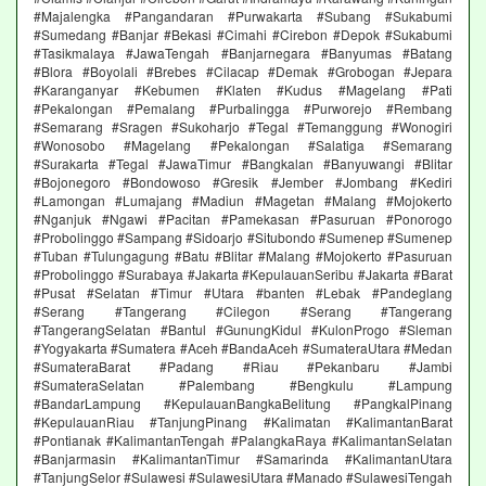
#Majalengka #Pangandaran #Purwakarta #Subang #Sukabumi
#Sumedang #Banjar #Bekasi #Cimahi #Cirebon #Depok #Sukabumi
#Tasikmalaya #JawaTengah #Banjarnegara #Banyumas #Batang
#Blora #Boyolali #Brebes #Cilacap #Demak #Grobogan #Jepara
#Karanganyar #Kebumen #Klaten #Kudus #Magelang #Pati
#Pekalongan #Pemalang #Purbalingga #Purworejo #Rembang
#Semarang #Sragen #Sukoharjo #Tegal #Temanggung #Wonogiri
#Wonosobo #Magelang #Pekalongan #Salatiga #Semarang
#Surakarta #Tegal #JawaTimur #Bangkalan #Banyuwangi #Blitar
#Bojonegoro #Bondowoso #Gresik #Jember #Jombang #Kediri
#Lamongan #Lumajang #Madiun #Magetan #Malang #Mojokerto
#Nganjuk #Ngawi #Pacitan #Pamekasan #Pasuruan #Ponorogo
#Probolinggo #Sampang #Sidoarjo #Situbondo #Sumenep #Sumenep
#Tuban #Tulungagung #Batu #Blitar #Malang #Mojokerto #Pasuruan
#Probolinggo #Surabaya #Jakarta #KepulauanSeribu #Jakarta #Barat
#Pusat #Selatan #Timur #Utara #banten #Lebak #Pandeglang
#Serang #Tangerang #Cilegon #Serang #Tangerang
#TangerangSelatan #Bantul #GunungKidul #KulonProgo #Sleman
#Yogyakarta #Sumatera #Aceh #BandaAceh #SumateraUtara #Medan
#SumateraBarat #Padang #Riau #Pekanbaru #Jambi
#SumateraSelatan #Palembang #Bengkulu #Lampung
#BandarLampung #KepulauanBangkaBelitung #PangkalPinang
#KepulauanRiau #TanjungPinang #Kalimatan #KalimantanBarat
#Pontianak #KalimantanTengah #PalangkaRaya #KalimantanSelatan
#Banjarmasin #KalimantanTimur #Samarinda #KalimantanUtara
#TanjungSelor #Sulawesi #SulawesiUtara #Manado #SulawesiTengah