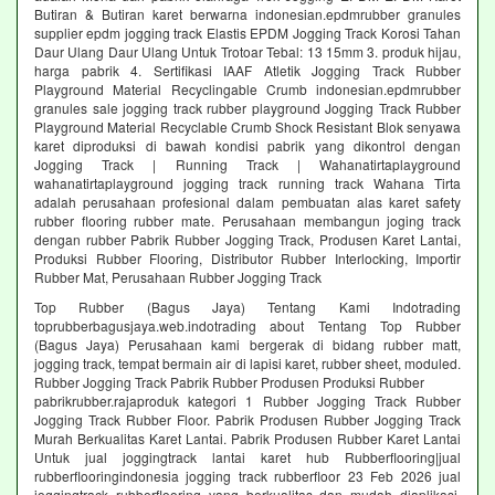
Butiran & Butiran karet berwarna indonesian.epdmrubber granules
supplier epdm jogging track Elastis EPDM Jogging Track Korosi Tahan
Daur Ulang Daur Ulang Untuk Trotoar Tebal: 13 15mm 3. produk hijau,
harga pabrik 4. Sertifikasi IAAF Atletik Jogging Track Rubber
Playground Material Recyclingable Crumb indonesian.epdmrubber
granules sale jogging track rubber playground Jogging Track Rubber
Playground Material Recyclable Crumb Shock Resistant Blok senyawa
karet diproduksi di bawah kondisi pabrik yang dikontrol dengan
Jogging Track | Running Track | Wahanatirtaplayground
wahanatirtaplayground jogging track running track Wahana Tirta
adalah perusahaan profesional dalam pembuatan alas karet safety
rubber flooring rubber mate. Perusahaan membangun joging track
dengan rubber Pabrik Rubber Jogging Track, Produsen Karet Lantai,
Produksi Rubber Flooring, Distributor Rubber Interlocking, Importir
Rubber Mat, Perusahaan Rubber Jogging Track
Top Rubber (Bagus Jaya) Tentang Kami Indotrading
toprubberbagusjaya.web.indotrading about Tentang Top Rubber
(Bagus Jaya) Perusahaan kami bergerak di bidang rubber matt,
jogging track, tempat bermain air di lapisi karet, rubber sheet, moduled.
Rubber Jogging Track Pabrik Rubber Produsen Produksi Rubber
pabrikrubber.rajaproduk kategori 1 Rubber Jogging Track Rubber
Jogging Track Rubber Floor. Pabrik Produsen Rubber Jogging Track
Murah Berkualitas Karet Lantai. Pabrik Produsen Rubber Karet Lantai
Untuk jual joggingtrack lantai karet hub Rubberflooring|jual
rubberflooringindonesia jogging track rubberfloor 23 Feb 2026 jual
joggingtrack rubberflooring yang berkualitas dan mudah diaplikasi.