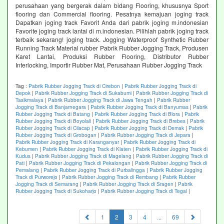
perusahaan yang bergerak dalam bidang Flooring, khususnya Sport
flooring dan Commercial flooring. Pesatnya kemajuan joging track
Dapatkan joging track Favorit Anda dari pabrik joging m.indonesian
Favorite joging track lantai di m.indonesian. Pilihlah pabrik joging track
terbaik sekarang! joging track. Jogging Waterproof Synthetic Rubber
Running Track Material rubber Pabrik Rubber Jogging Track, Produsen
Karet Lantai, Produksi Rubber Flooring, Distributor Rubber
Interlocking, Importir Rubber Mat, Perusahaan Rubber Jogging Track
Tag :
Pabrik Rubber Jogging Track di Cirebon
|
Pabrik Rubber Jogging Track di
Depok
|
Pabrik Rubber Jogging Track di Sukabumi
|
Pabrik Rubber Jogging Track di
Tasikmalaya
|
Pabrik Rubber Jogging Track di Jawa Tengah
|
Pabrik Rubber
Jogging Track di Banjarnegara
|
Pabrik Rubber Jogging Track di Banyumas
|
Pabrik
Rubber Jogging Track di Batang
|
Pabrik Rubber Jogging Track di Blora
|
Pabrik
Rubber Jogging Track di Boyolali
|
Pabrik Rubber Jogging Track di Brebes
|
Pabrik
Rubber Jogging Track di Cilacap
|
Pabrik Rubber Jogging Track di Demak
|
Pabrik
Rubber Jogging Track di Grobogan
|
Pabrik Rubber Jogging Track di Jepara
|
Pabrik Rubber Jogging Track di Karanganyar
|
Pabrik Rubber Jogging Track di
Kebumen
|
Pabrik Rubber Jogging Track di Klaten
|
Pabrik Rubber Jogging Track di
Kudus
|
Pabrik Rubber Jogging Track di Magelang
|
Pabrik Rubber Jogging Track di
Pati
|
Pabrik Rubber Jogging Track di Pekalongan
|
Pabrik Rubber Jogging Track di
Pemalang
|
Pabrik Rubber Jogging Track di Purbalingga
|
Pabrik Rubber Jogging
Track di Purworejo
|
Pabrik Rubber Jogging Track di Rembang
|
Pabrik Rubber
Jogging Track di Semarang
|
Pabrik Rubber Jogging Track di Sragen
|
Pabrik
Rubber Jogging Track di Sukoharjo
|
Pabrik Rubber Jogging Track di Tegal
|
(current)
1
2
3
4
...
69