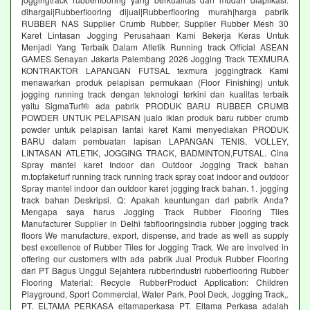
dihargai|Rubberflooring dijual|Rubberflooring murah|harga pabrik
RUBBER NAS Supplier Crumb Rubber, Supplier Rubber Mesh 30
Karet Lintasan Jogging Perusahaan Kami Bekerja Keras Untuk
Menjadi Yang Terbaik Dalam Atletik Running track Official ASEAN
GAMES Senayan Jakarta Palembang 2026 Jogging Track TEXMURA
KONTRAKTOR LAPANGAN FUTSAL texmura joggingtrack Kami
menawarkan produk pelapisan permukaan (Floor Finishing) untuk
jogging running track dengan teknologi terkini dan kualitas terbaik
yaitu SigmaTurf® ada pabrik PRODUK BARU RUBBER CRUMB
POWDER UNTUK PELAPISAN jualo iklan produk baru rubber crumb
powder untuk pelapisan lantai karet Kami menyediakan PRODUK
BARU dalam pembuatan lapisan LAPANGAN TENIS, VOLLEY,
LINTASAN ATLETIK, JOGGING TRACK, BADMINTON,FUTSAL. Cina
Spray mantel karet Indoor dan Outdoor Jogging Track bahan
m.topfaketurf running track running track spray coat indoor and outdoor
Spray mantel indoor dan outdoor karet jogging track bahan. 1. jogging
track bahan Deskripsi. Q: Apakah keuntungan dari pabrik Anda?
Mengapa saya harus Jogging Track Rubber Flooring Tiles
Manufacturer Supplier in Delhi fabflooringsindia rubber jogging track
floors We manufacture, export, dispense, and trade as well as supply
best excellence of Rubber Tiles for Jogging Track. We are involved in
offering our customers with ada pabrik Jual Produk Rubber Flooring
dari PT Bagus Unggul Sejahtera rubberindustri rubberflooring Rubber
Flooring Material: Recycle RubberProduct Application: Children
Playground, Sport Commercial, Water Park, Pool Deck, Jogging Track,.
PT. ELTAMA PERKASA eltamaperkasa PT. Eltama Perkasa adalah