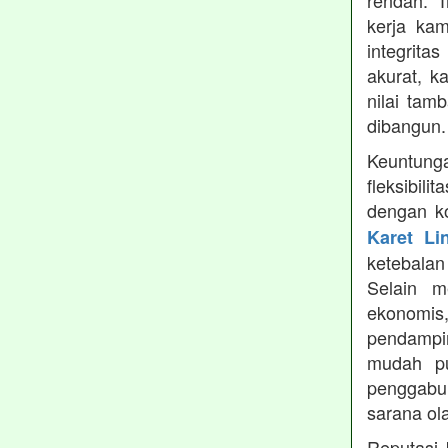
rendah. 
kerja ka
integrita
akurat, k
nilai tamb
dibangun.
Keuntung
fleksibil
dengan ko
Karet Li
ketebala
Selain 
ekonomis
pendampin
mudah pu
penggabun
sarana ol
Reputasi