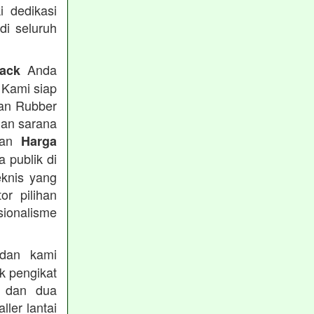
i dedikasi
 di seluruh
Anda
rack
 Kami siap
tan Rubber
han sarana
tkan
Harga
 publik di
eknis yang
or pilihan
ionalisme
an kami
k pengikat
n dan dua
ler lantai