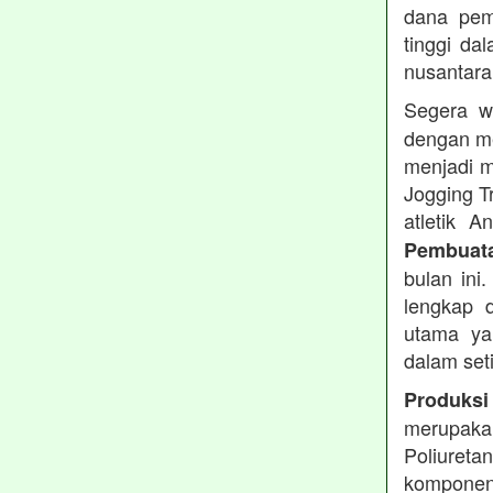
dana pemb
tinggi dal
nusantara
Segera w
dengan me
menjadi m
Jogging T
atletik 
Pembuata
bulan ini
lengkap d
utama ya
dalam set
Produksi
merupakan
Poliuret
komponen 