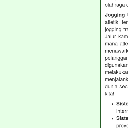
olahraga 
Jogging t
atletik 
jogging t
Jalur kam
mana atle
menawarka
pelanggan
digunakan
melakukan
menjalank
dunia sec
kita!
Sist
inter
Sist
proy