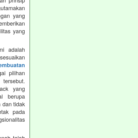
h prinsip
gutamakan
ungan yang
memberikan
ilitas yang
mi adalah
isesuaikan
Pembuatan
i pilihan
tersebut.
ack yang
al berupa
 dan tidak
etak pada
sionalitas
nah telah