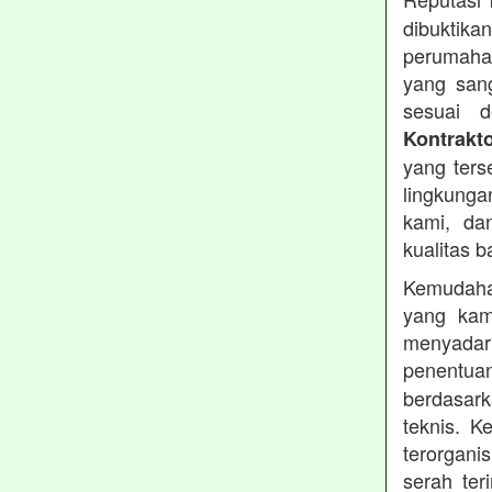
dibuktika
perumahan
yang sang
sesuai d
Kontrakt
yang ters
lingkung
kami, da
kualitas b
Kemudahan
yang kam
menyadari
penentu
berdasark
teknis. 
terorgani
serah te