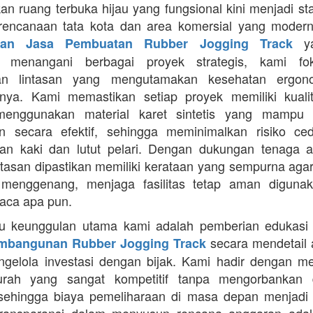
an ruang terbuka hijau yang fungsional kini menjadi st
rencanaan tata kota dan area komersial yang modern
ya
aan Jasa Pembuatan Rubber Jogging Track
a menangani berbagai proyek strategis, kami f
an lintasan yang mengutamakan kesehatan ergon
nya. Kami memastikan setiap proyek memiliki kuali
enggunakan material karet sintetis yang mampu
n secara efektif, sehingga meminimalkan risiko ce
an kaki dan lutut pelari. Dengan dukungan tenaga ah
intasan dipastikan memiliki kerataan yang sempurna agar
 menggenang, menjaga fasilitas tetap aman diguna
uaca apa pun.
tu keunggulan utama kami adalah pemberian edukasi
secara mendetail 
mbangunan Rubber Jogging Track
gelola investasi dengan bijak. Kami hadir dengan 
rah yang sangat kompetitif tanpa mengorbankan du
 sehingga biaya pemeliharaan di masa depan menjadi 