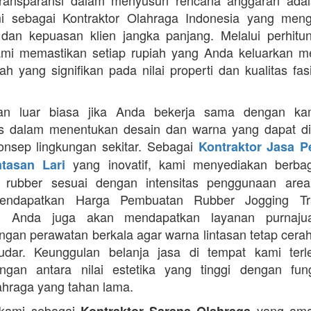
Transparansi dalam menyusun rencana anggaran adala
mi sebagai Kontraktor Olahraga Indonesia yang men
s dan kepuasan klien jangka panjang. Melalui perhit
ami memastikan setiap rupiah yang Anda keluarkan 
ah yang signifikan pada nilai properti dan kualitas fas
an luar biasa jika Anda bekerja sama dengan ka
itas dalam menentukan desain dan warna yang dapat d
nsep lingkungan sekitar. Sebagai
Kontraktor Jasa 
yang inovatif, kami menyediakan berbaga
ntasan Lari
n rubber sesuai dengan intensitas penggunaan area 
mendapatkan Harga Pembuatan Rubber Jogging Tr
, Anda juga akan mendapatkan layanan purnaju
gan perawatan berkala agar warna lintasan tetap cerah
dar. Keunggulan belanja jasa di tempat kami terl
gan antara nilai estetika yang tinggi dengan fung
ahraga yang tahan lama.
 kami sebagai
yang ama