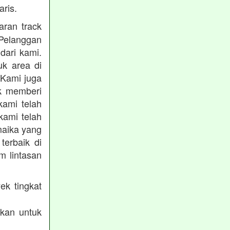
ris.
ran track
Pelanggan
dari kami.
uk area di
 Kami juga
uk memberi
kami telah
kami telah
maika yang
terbaik di
m lintasan
ek tingkat
akan untuk