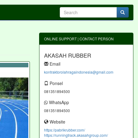
ONLINE SUPPORT | CONTACT PERSON
AKASAH RUBBER
Email
kontraktorolahragaindonesia@gmail.com
Ponsel
081351894500
WhatsApp
081351894500
Website
https://pabrikrubber.com/
https://runningtrack.akasahgroup.com/