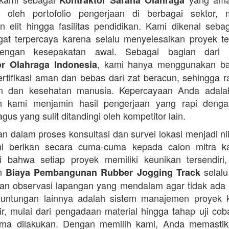
Kontraktor Sarana Olahraga
n oleh portofolio pengerjaan di berbagai sektor, 
 elit hingga fasilitas pendidikan. Kami dikenal seba
at terpercaya karena selalu menyelesaikan proyek t
engan kesepakatan awal. Sebagai bagian dari 
, kami hanya menggunakan b
or Olahraga Indonesia
ertifikasi aman dan bebas dari zat beracun, sehingga 
an dan kesehatan manusia. Kepercayaan Anda adalah 
n kami menjamin hasil pengerjaan yang rapi denga
agus yang sulit ditandingi oleh kompetitor lain.
 dalam proses konsultasi dan survei lokasi menjadi ni
i berikan secara cuma-cuma kepada calon mitra k
 bahwa setiap proyek memiliki keunikan tersendiri
an
selalu
Biaya Pembangunan Rubber Jogging Track
an observasi lapangan yang mendalam agar tidak ada
Keuntungan lainnya adalah sistem manajemen proyek 
sir, mulai dari pengadaan material hingga tahap uji co
rima dilakukan. Dengan memilih kami, Anda memasti