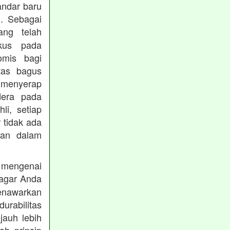
andar baru
. Sebagai
ng telah
okus pada
omis bagi
tas bagus
 menyerap
dera pada
li, setiap
 tidak ada
kan dalam
 mengenai
agar Anda
menawarkan
rabilitas
jauh lebih