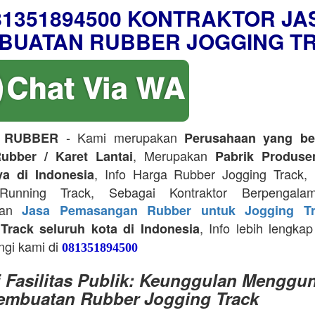
81351894500 KONTRAKTOR JA
BUATAN RUBBER JOGGING T
- Kami merupakan
 RUBBER
Perusahaan yang be
, Merupakan
ubber / Karet Lantai
Pabrik Produse
, Info Harga Rubber Jogging Track, D
ya di Indonesia
Running Track, Sebagai Kontraktor Berpengala
kan
Jasa Pemasangan Rubber untuk Jogging Tr
, Info lebih lengkap
Track seluruh kota di Indonesia
ngi kami di
081351894500
i Fasilitas Publik: Keunggulan Menggu
embuatan Rubber Jogging Track