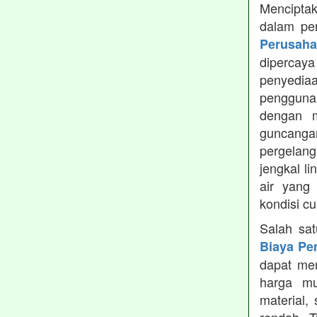
Menciptak
dalam pe
Perusah
dipercay
penyedia
pengguna
dengan m
guncanga
pergelang
jengkal l
air yang
kondisi c
Salah sa
Biaya Pe
dapat men
harga mu
material,