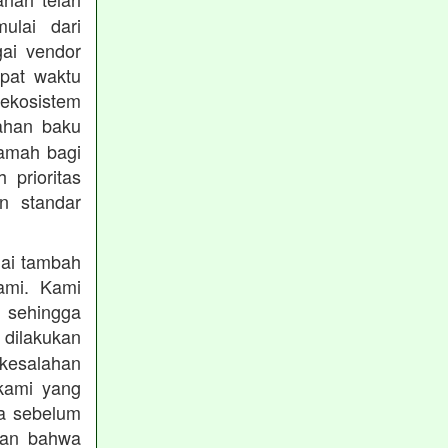
mulai dari
gai vendor
epat waktu
ekosistem
ahan baku
ramah bagi
prioritas
n standar
lai tambah
ami. Kami
, sehingga
 dilakukan
 kesalahan
kami yang
ba sebelum
kan bahwa