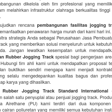
angunan dikelola oleh tim profesional yang memilik
am melahirkan infrastruktur olahraga berkualitas tinggi
.
ujudkan rencana
pembangunan fasilitas jogging t
manfaatkan penawaran harga murah dari kami hari ini.
itra strategis Anda sebagai Perusahaan Jasa Pembua
rack yang memberikan solusi menyeluruh untuk kebutu
Anda. Jangan lewatkan kesempatan untuk mendapa
spesial bagi pengerjaan area
n Rubber Jogging Track
. Hubungi tim ahli kami untuk mendapatkan proposal t
an buktikan sendiri mengapa kami menjadi kontrakt
ng selalu mengedepankan kualitas bagus dan profes
iap karya yang dihasilkan.
d
 Rubber Jogging Track Standard International
 salah satu penyuplai atau penjual jogging track. Produ
ana Airethane (PU) kami terdiri dari dua kompone
cairan poliuretan yang memiliki semua kebutuhan instal