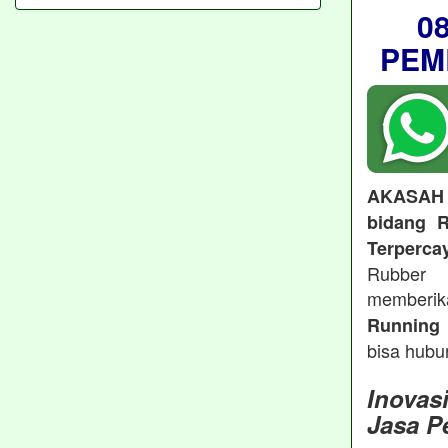
0
PEM
AKASAH
bidang R
Terperca
Rubber 
memberi
Running 
bisa hubu
Inovas
Jasa P