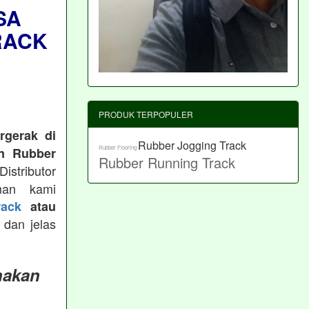
SA
RACK
PRODUK TERPOPULER
rgerak di
Rubber Jogging Track
Rubber Flooring
n Rubber
Rubber Running Track
istributor
man kami
ack
atau
 dan jelas
nakan