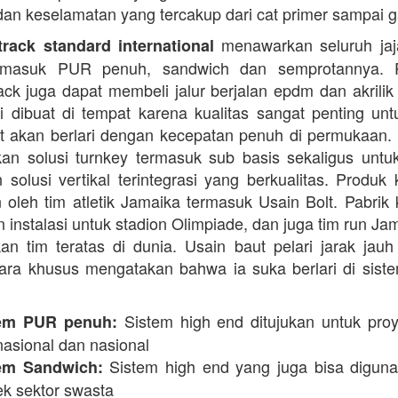
dan keselamatan yang tercakup dari cat primer sampai ga
menawarkan seluruh jaja
rack standard international
termasuk PUR penuh, sandwich dan semprotannya. 
rack juga dapat membeli jalur berjalan epdm dan akrilik 
i dibuat di tempat karena kualitas sangat penting unt
t akan berlari dengan kecepatan penuh di permukaan.
n solusi turnkey termasuk sub basis sekaligus unt
 solusi vertikal terintegrasi yang berkualitas. Produk 
 oleh tim atletik Jamaika termasuk Usain Bolt. Pabrik 
 instalasi untuk stadion Olimpiade, dan juga tim run Ja
an tim teratas di dunia. Usain baut pelari jarak jauh 
ara khusus mengatakan bahwa ia suka berlari di siste
Sistem high end ditujukan untuk proy
em PUR penuh:
nasional dan nasional
Sistem high end yang juga bisa digun
em Sandwich:
ek sektor swasta