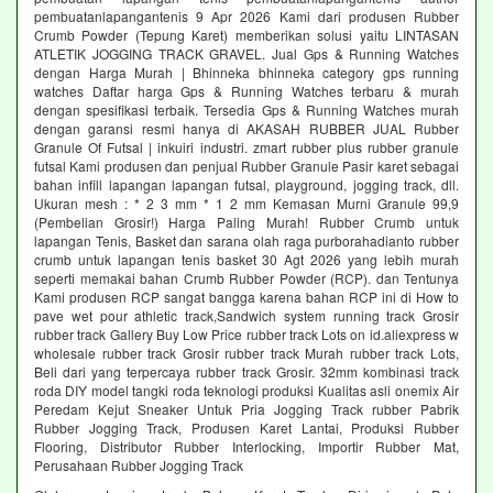
pembuatanlapangantenis 9 Apr 2026 Kami dari produsen Rubber
Crumb Powder (Tepung Karet) memberikan solusi yaitu LINTASAN
ATLETIK JOGGING TRACK GRAVEL. Jual Gps & Running Watches
dengan Harga Murah | Bhinneka bhinneka category gps running
watches Daftar harga Gps & Running Watches terbaru & murah
dengan spesifikasi terbaik. Tersedia Gps & Running Watches murah
dengan garansi resmi hanya di AKASAH RUBBER JUAL Rubber
Granule Of Futsal | inkuiri industri. zmart rubber plus rubber granule
futsal Kami produsen dan penjual Rubber Granule Pasir karet sebagai
bahan infill lapangan lapangan futsal, playground, jogging track, dll.
Ukuran mesh : * 2 3 mm * 1 2 mm Kemasan Murni Granule 99,9
(Pembelian Grosir!) Harga Paling Murah! Rubber Crumb untuk
lapangan Tenis, Basket dan sarana olah raga purborahadianto rubber
crumb untuk lapangan tenis basket 30 Agt 2026 yang lebih murah
seperti memakai bahan Crumb Rubber Powder (RCP). dan Tentunya
Kami produsen RCP sangat bangga karena bahan RCP ini di How to
pave wet pour athletic track,Sandwich system running track Grosir
rubber track Gallery Buy Low Price rubber track Lots on id.aliexpress w
wholesale rubber track Grosir rubber track Murah rubber track Lots,
Beli dari yang terpercaya rubber track Grosir. 32mm kombinasi track
roda DIY model tangki roda teknologi produksi Kualitas asli onemix Air
Peredam Kejut Sneaker Untuk Pria Jogging Track rubber Pabrik
Rubber Jogging Track, Produsen Karet Lantai, Produksi Rubber
Flooring, Distributor Rubber Interlocking, Importir Rubber Mat,
Perusahaan Rubber Jogging Track