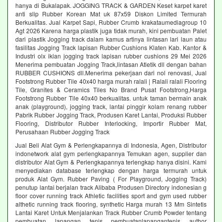
hanya di Bukalapak. JOGGING TRACK & GARDEN Keset karpet karet
anti slip Rubber Korean Mat uk 87x59 Diskon Limited Termurah
Berkualitas. Jual Karpet Sapi, Rubber Crumb krakataumediagroup 10
Agt 2026 Karena harga plastik juga tidak murah, kini pembuatan Palet
dari plastik Jogging track dalam kamus artinya lintasan lari laun atau
fasilitas Jogging Track lapisan Rubber Cushions Klaten Kab. Kantor &
Industri olx iklan jogging track lapisan rubber cushions 29 Mei 2026
Menerima pembuatan Jogging Track,lintasan Atletik dll dengan bahan
RUBBER CUSHIONS dll.Menerima pekerjaan dari nol renovasi, Jual
Footstrong Rubber Tile 40x40 harga murah ralali | Ralali ralali Flooring
Tile, Granites & Ceramics Tiles No Brand Pusat Footstrong,Harga
Footstrong Rubber Tile 40x40 berkualitas. untuk taman bermain anak
anak (playground), jogging track, lantai pinggir kolam renang rubber
Pabrik Rubber Jogging Track, Produsen Karet Lantai, Produksi Rubber
Flooring, Distributor Rubber Interlocking, Importir Rubber Mat,
Perusahaan Rubber Jogging Track
Jual Beli Alat Gym & Perlengkapannya di Indonesia, Agen, Distributor
indonetwork alat gym perlengkapannya Temukan agen, supplier dan
distributor Alat Gym & Perlengkapannya terlengkap hanya disini. Kami
menyediakan database terlengkap dengan harga termurah untuk
produk Alat Gym. Rubber Paving ( For Playground, Jogging Track)
penutup lantai berjalan track Alibaba Produsen Directory indonesian g
floor cover running track Athletic facilities sport and gym used rubber
althetic running track flooring, synthetic Harga murah 13 Mm Sintetis
Lantai Karet Untuk Menjalankan Track Rubber Crumb Powder tentang
pembuatan lapangan tenis pembuatanlapangantenis author