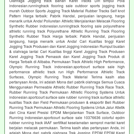
Olahraga Jogging track Bahan Karet Tracks Diri simpul Pola
indonesian.runningtrack flooring sale outdoor sports jogging track
murah Outdoor Sports Jogging Track Material Rubber Tracks Self knot
Pattern Harga terbaik: Pabrik Handal, penjualan langsung, harga
menarik untuk Anda! Poliuretan Athletic Menjalankan Melacak Flooring
Synthetic Rubber indonesian.runningtrack flooring sale polyurethane
athletic running track Polyurethane Athletic Running Track Flooring
Synthetic Rubber Track Harga terbaik: Pabrik Handal, penjualan
langsung, harga menarik untuk Anda! Cari Kualitas tinggi Karet
Jogging Track Produsen dan Karet Jogging indonesian Rumput buatan
& olahraga lantai Cari Kualitas tinggi Karet Jogging Track Produsen
Karet Jogging Track Pemasok dan Karet Jogging Track Produk di
Harga Terbaik di Alibaba. Permukaan Track Athletic High Performance,
Olympic Running Track indonesian.sportcourt surface sale high
performance athletic track run High Performance Athletic Track
Surfaces, Olympic Running Track Material Terima kasih atas
pertanyaan Anda, ini adalah Mona dari pabrik olahraga Semua Cuaca
Menggunakan Permeable Athletic Rubber Running Track Race Track.
Rubber Running Track Permukaan Athletic Flooring Systems Untuk
indonesian.sportcourt surface sale rubber running track surface athletic
kualitas Track dan Field Permukaan produsen & eksportir Beli Rubber
Running Track Permukaan Athletic Flooring Systems Untuk Jalur Atletik
dari Cina Karet Presisi EPDM Menjalankan Track Surface, Outdoor
Running indonesian.sportcourt surface sale 10376636 colorful epdm
rubber running track IAAF sertifikat keselamatan semprot mantel karet
berjalan melacak permukaan. Terima kasih atas pertanyaan Anda, ini
adalah Mona dari pabrik olahraga Trek Jogging EPDM EPDM Karet