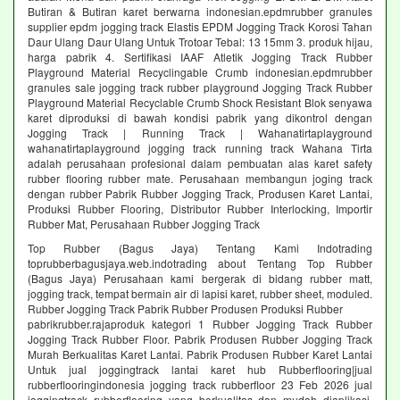
Butiran & Butiran karet berwarna indonesian.epdmrubber granules
supplier epdm jogging track Elastis EPDM Jogging Track Korosi Tahan
Daur Ulang Daur Ulang Untuk Trotoar Tebal: 13 15mm 3. produk hijau,
harga pabrik 4. Sertifikasi IAAF Atletik Jogging Track Rubber
Playground Material Recyclingable Crumb indonesian.epdmrubber
granules sale jogging track rubber playground Jogging Track Rubber
Playground Material Recyclable Crumb Shock Resistant Blok senyawa
karet diproduksi di bawah kondisi pabrik yang dikontrol dengan
Jogging Track | Running Track | Wahanatirtaplayground
wahanatirtaplayground jogging track running track Wahana Tirta
adalah perusahaan profesional dalam pembuatan alas karet safety
rubber flooring rubber mate. Perusahaan membangun joging track
dengan rubber Pabrik Rubber Jogging Track, Produsen Karet Lantai,
Produksi Rubber Flooring, Distributor Rubber Interlocking, Importir
Rubber Mat, Perusahaan Rubber Jogging Track
Top Rubber (Bagus Jaya) Tentang Kami Indotrading
toprubberbagusjaya.web.indotrading about Tentang Top Rubber
(Bagus Jaya) Perusahaan kami bergerak di bidang rubber matt,
jogging track, tempat bermain air di lapisi karet, rubber sheet, moduled.
Rubber Jogging Track Pabrik Rubber Produsen Produksi Rubber
pabrikrubber.rajaproduk kategori 1 Rubber Jogging Track Rubber
Jogging Track Rubber Floor. Pabrik Produsen Rubber Jogging Track
Murah Berkualitas Karet Lantai. Pabrik Produsen Rubber Karet Lantai
Untuk jual joggingtrack lantai karet hub Rubberflooring|jual
rubberflooringindonesia jogging track rubberfloor 23 Feb 2026 jual
joggingtrack rubberflooring yang berkualitas dan mudah diaplikasi.