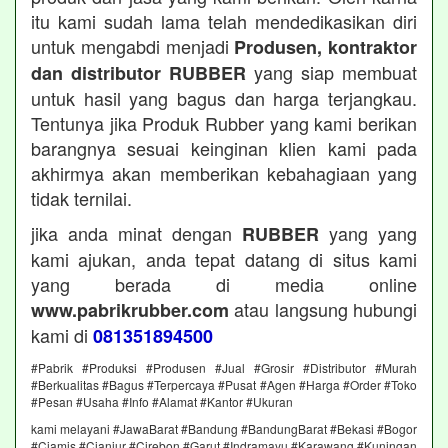
itu kami sudah lama telah mendedikasikan diri
untuk mengabdi menjadi
Produsen, kontraktor
yang siap membuat
dan distributor RUBBER
untuk hasil yang bagus dan harga terjangkau.
Tentunya jika Produk Rubber yang kami berikan
barangnya sesuai keinginan klien kami pada
akhirmya akan memberikan kebahagiaan yang
tidak ternilai.
jika anda minat dengan
yang yang
RUBBER
kami ajukan, anda tepat datang di situs kami
yang berada di media online
atau langsung hubungi
www.pabrikrubber.com
kami di
081351894500
#Pabrik #Produksi #Produsen #Jual #Grosir #Distributor #Murah
#Berkualitas #Bagus #Terpercaya #Pusat #Agen #Harga #Order #Toko
#Pesan #Usaha #Info #Alamat #Kantor #Ukuran
kami melayani #JawaBarat #Bandung #BandungBarat #Bekasi #Bogor
#Ciamis #Cianjur #Cirebon #Garut #Indramayu #Karawang #Kuningan