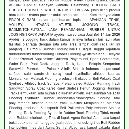
ASEAN GAMES Senayan Jakarta Palembang PRODUK BARU
RUBBER CRUMB POWDER UNTUK PELAPISAN jualo iklan produk
baru rubber crumb powder untuk pelapisan lantai Kami menyediakan
PRODUK BARU dalam pembuatan lapisan LAPANGAN TENIS,
VOLLEY, LINTASAN ATLETIK, JOGGING TRACK,
BADMINTON,FUTSAL. JASA PEMASANGAN RUBBER UNTUK
JOGGING TRACK JAKARTA ayobisnis.web Jasa Jual Beli 14 Jan 2026
Ayobisnis Jogging track dalam kamus artinya lintasan lari laun atau
fasilitas olahraga dengan rata rata area tempat olah raga lari ini
panjang Jual Produk Rubber Flooring dari PT Bagus Unggul Sejahtera
rubberindustri rubberflooring Rubber Flooring @Site:Material: Recycle
RubberProduct Application: Children Playground, Sport Commercial,
Water Park, Pool Deck, Jogging Track, Harga Pelapis Semprotan
Sandwich Permukaan Pelacak Atletik Sintetik indonesian.sportcourt
surface sale sandwich spray coat synthetic athletic kualitas
Menjalankan Melacak Flooring produsen & eksportir Beli Pelapis Coat
Synthetic Athletic Track Surface, Prefabricated Rubber Running Track
Sandwich Spray Coat Karet Karet Sintetis Penuh Jogging Running
Track Permukaan. ada murah Poliuretan Athletic Menjalankan Melacak
Flooring Synthetic Rubber indonesian.runningtrack flooring sale
polyurethane athletic running track kualitas Menjalankan Melacak
Flooring produsen & eksportir Beli Poliuretan Polyurethane Athletic
Running Track Flooring Synthetic Rubber Track Flooring Tidak murah
Jual Rubber Interlocking Tiles di lapak Agma Sentral Abadi asa karpet
bukalapak p rumah tangga of jual rubber interlocking tiles Beli Rubber
Interlocking Tiles dari Agma Sentral Abadi asa karpet Jakarta Barat