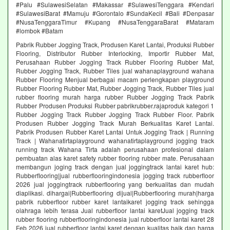
#Palu #SulawesiSelatan #Makassar #SulawesiTenggara #Kendari
#SulawesiBarat #Mamuju #Gorontalo #SundaKecil #Bali #Denpasar
#NusaTenggaraTimur #Kupang #NusaTenggaraBarat #Mataram
#lombok #Batam
Pabrik Rubber Jogging Track, Produsen Karet Lantai, Produksi Rubber
Flooring, Distributor Rubber Interlocking, Importir Rubber Mat,
Perusahaan Rubber Jogging Track Rubber Flooring Rubber Mat,
Rubber Jogging Track, Rubber Tiles jual wahanaplayground wahana
Rubber Flooring Menjual berbagai macam perlengkapan playground
Rubber Flooring Rubber Mat, Rubber Jogging Track, Rubber Tiles jual
rubber flooring murah harga rubber Rubber Jogging Track Pabrik
Rubber Produsen Produksi Rubber pabrikrubber.rajaproduk kategori 1
Rubber Jogging Track Rubber Jogging Track Rubber Floor. Pabrik
Produsen Rubber Jogging Track Murah Berkualitas Karet Lantai.
Pabrik Produsen Rubber Karet Lantai Untuk Jogging Track | Running
Track | Wahanatirtaplayground wahanatirtaplayground jogging track
running track Wahana Tirta adalah perusahaan profesional dalam
pembuatan alas karet safety rubber flooring rubber mate. Perusahaan
membangun joging track dengan jual joggingtrack lantai karet hub:
Rubberflooring|jual rubberflooringindonesia jogging track rubberfloor
2026 jual joggingtrack rubberflooring yang berkualitas dan mudah
diaplikasi. dihargai|Rubberflooring dijual|Rubberflooring murah|harga
pabrik rubberfloor rubber karet lantaikaret jogging track sehingga
olahraga lebih terasa Jual rubberfloor lantai karetJual jogging track
rubber flooring rubberflooringindonesia jual rubberfloor lantai karet 28
Feb 2026 jual rubberfloor lantai karet dengan kualitas baik dan harga