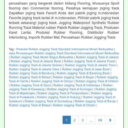
perusahaan yang bergerak dalam bidang Flooring, khususnya Sport
flooring dan Commercial flooring. Pesatnya kemajuan joging track
Dapatkan joging track Favorit Anda dari pabrik joging m.indonesian
Favorite joging track lantai di m.indonesian. Pilihlah pabrik joging track
terbaik sekarang! joging track. Jogging Waterproof Synthetic Rubber
Running Track Material rubber Pabrik Rubber Jogging Track, Produsen
Karet Lantai, Produksi Rubber Flooring, Distributor Rubber
Interlocking, Importir Rubber Mat, Perusahaan Rubber Jogging Track
Tag :
Produksi Rubber Jogging Track Standard Internasional Murah Berkualitas
|
Jasa Pemasangan Rubber Jogging Track Standard Internasional Murah Berkualitas
|
Rubber Jogging Track Murah Bagus Berkualitas
|
Rubber Jogging Track di Jakarta
|
Rubber Jogging Track di Jakarta Barat
|
Rubber Jogging Track di Jakarta Pusat
|
Rubber Jogging Track di Jakarta Selatan
|
Rubber Jogging Track di Jakarta Timur
|
Rubber Jogging Track di Jakarta Utara
|
Rubber Jogging Track di Jawa Barat
|
Rubber Jogging Track di Bandung
|
Rubber Jogging Track di Bandung Barat
|
Rubber Jogging Track di Bekasi
|
Rubber Jogging Track di Bogor
|
Rubber Jogging
Track di Ciamis
|
Rubber Jogging Track di Cianjur
|
Rubber Jogging Track di Cirebon
|
Rubber Jogging Track di Garut
|
Rubber Jogging Track di Indramayu
|
Rubber
Jogging Track di Karawang
|
Rubber Jogging Track di Kuningan
|
Rubber Jogging
Track di Majalengka
|
Rubber Jogging Track di Pangandaran
|
Rubber Jogging
Track di Purwakarta
|
Rubber Jogging Track di Subang
|
Rubber Jogging Track di
Sukabumi
|
Rubber Jogging Track di Sumedang
|
Rubber Jogging Track di Banjar
|
Rubber Jogging Track di Bekasi
|
Rubber Jogging Track di Cimahi
|
(current)
1
2
3
...
69