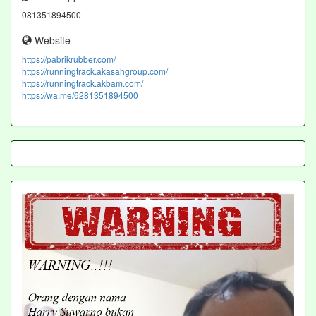
081351894500
Website
https://pabrikrubber.com/
https://runningtrack.akasahgroup.com/
https://runningtrack.akbam.com/
https://wa.me/6281351894500