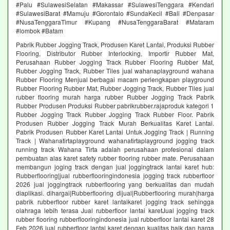
#Palu #SulawesiSelatan #Makassar #SulawesiTenggara #Kendari
#SulawesiBarat #Mamuju #Gorontalo #SundaKecil #Bali #Denpasar
#NusaTenggaraTimur #Kupang #NusaTenggaraBarat #Mataram
#lombok #Batam
Pabrik Rubber Jogging Track, Produsen Karet Lantai, Produksi Rubber
Flooring, Distributor Rubber Interlocking, Importir Rubber Mat,
Perusahaan Rubber Jogging Track Rubber Flooring Rubber Mat,
Rubber Jogging Track, Rubber Tiles jual wahanaplayground wahana
Rubber Flooring Menjual berbagai macam perlengkapan playground
Rubber Flooring Rubber Mat, Rubber Jogging Track, Rubber Tiles jual
rubber flooring murah harga rubber Rubber Jogging Track Pabrik
Rubber Produsen Produksi Rubber pabrikrubber.rajaproduk kategori 1
Rubber Jogging Track Rubber Jogging Track Rubber Floor. Pabrik
Produsen Rubber Jogging Track Murah Berkualitas Karet Lantai.
Pabrik Produsen Rubber Karet Lantai Untuk Jogging Track | Running
Track | Wahanatirtaplayground wahanatirtaplayground jogging track
running track Wahana Tirta adalah perusahaan profesional dalam
pembuatan alas karet safety rubber flooring rubber mate. Perusahaan
membangun joging track dengan jual joggingtrack lantai karet hub:
Rubberflooring|jual rubberflooringindonesia jogging track rubberfloor
2026 jual joggingtrack rubberflooring yang berkualitas dan mudah
diaplikasi. dihargai|Rubberflooring dijual|Rubberflooring murah|harga
pabrik rubberfloor rubber karet lantaikaret jogging track sehingga
olahraga lebih terasa Jual rubberfloor lantai karetJual jogging track
rubber flooring rubberflooringindonesia jual rubberfloor lantai karet 28
Feb 2026 jual rubberfloor lantai karet dengan kualitas baik dan harga