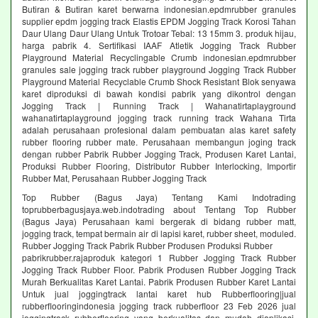
Butiran & Butiran karet berwarna indonesian.epdmrubber granules
supplier epdm jogging track Elastis EPDM Jogging Track Korosi Tahan
Daur Ulang Daur Ulang Untuk Trotoar Tebal: 13 15mm 3. produk hijau,
harga pabrik 4. Sertifikasi IAAF Atletik Jogging Track Rubber
Playground Material Recyclingable Crumb indonesian.epdmrubber
granules sale jogging track rubber playground Jogging Track Rubber
Playground Material Recyclable Crumb Shock Resistant Blok senyawa
karet diproduksi di bawah kondisi pabrik yang dikontrol dengan
Jogging Track | Running Track | Wahanatirtaplayground
wahanatirtaplayground jogging track running track Wahana Tirta
adalah perusahaan profesional dalam pembuatan alas karet safety
rubber flooring rubber mate. Perusahaan membangun joging track
dengan rubber Pabrik Rubber Jogging Track, Produsen Karet Lantai,
Produksi Rubber Flooring, Distributor Rubber Interlocking, Importir
Rubber Mat, Perusahaan Rubber Jogging Track
Top Rubber (Bagus Jaya) Tentang Kami Indotrading
toprubberbagusjaya.web.indotrading about Tentang Top Rubber
(Bagus Jaya) Perusahaan kami bergerak di bidang rubber matt,
jogging track, tempat bermain air di lapisi karet, rubber sheet, moduled.
Rubber Jogging Track Pabrik Rubber Produsen Produksi Rubber
pabrikrubber.rajaproduk kategori 1 Rubber Jogging Track Rubber
Jogging Track Rubber Floor. Pabrik Produsen Rubber Jogging Track
Murah Berkualitas Karet Lantai. Pabrik Produsen Rubber Karet Lantai
Untuk jual joggingtrack lantai karet hub Rubberflooring|jual
rubberflooringindonesia jogging track rubberfloor 23 Feb 2026 jual
joggingtrack rubberflooring yang berkualitas dan mudah diaplikasi.