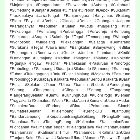
#Majalengka #Pangandaran #Purwakarta #Subang #Sukabumi
#Sumedang #Banjar #Bekasi #Cimahi #Cirebon #Depok #Sukabumi
#Tasikmalaya #JawaTengah #Banjarnegara #Banyumas #Batang
#Blora #Boyolali #Brebes #Cilacap #Demak #Grobogan #Jepara
#Karanganyar #Kebumen #Klaten #Kudus #Magelang #Pati
#Pekalongan #Pemalang #Purbalingga #Purworejo #Rembang
#Semarang #Sragen #Sukoharjo #Tegal #Temanggung #Wonogiri
#Wonosobo #Magelang #Pekalongan #Salatiga #Semarang
#Surakarta #Tegal #JawaTimur #Bangkalan #Banyuwangi #Blitar
#Bojonegoro #Bondowoso #Gresik #Jember #Jombang #Kediri
#Lamongan #Lumajang #Madiun #Magetan #Malang #Mojokerto
#Nganjuk #Ngawi #Pacitan #Pamekasan #Pasuruan #Ponorogo
#Probolinggo #Sampang #Sidoarjo #Situbondo #Sumenep #Sumenep
#Tuban #Tulungagung #Batu #Blitar #Malang #Mojokerto #Pasuruan
#Probolinggo #Surabaya #Jakarta #KepulauanSeribu #Jakarta #Barat
#Pusat #Selatan #Timur #Utara #banten #Lebak #Pandeglang
#Serang #Tangerang #Cilegon #Serang #Tangerang
#TangerangSelatan #Bantul #GunungKidul #KulonProgo #Sleman
#Yogyakarta #Sumatera #Aceh #BandaAceh #SumateraUtara #Medan
#SumateraBarat #Padang #Riau #Pekanbaru #Jambi
#SumateraSelatan #Palembang #Bengkulu #Lampung
#BandarLampung #KepulauanBangkaBelitung #PangkalPinang
#KepulauanRiau #TanjungPinang #Kalimatan #KalimantanBarat
#Pontianak #KalimantanTengah #PalangkaRaya #KalimantanSelatan
#Banjarmasin #KalimantanTimur #Samarinda #KalimantanUtara
#TanjungSelor #Sulawesi #SulawesiUtara #Manado #SulawesiTengah