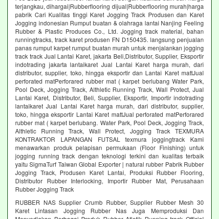
terjangkau, dihargai|Rubberflooring dijual|Rubberflooring murah|harga
pabrik Cari Kualitas tinggi Karet Jogging Track Produsen dan Karet
Jogging indonesian Rumput buatan & olahraga lantai Nanjing Feeling
Rubber & Plastic Produces Co., Ltd. Jogging track material, bahan
runningtracks, track karet produsen FN D150435. langsung penjualan
panas rumput karpet rumput buatan murah untuk menjalankan jogging
track track Jual Lantai Karet, jakarta Beli,Distributor, Supplier, Eksportir
indotrading jakarta lantaikaret Jual Lantai Karet harga murah, dari
distributor, supplier, toko, hingga eksportir dan Lantai Karet mattJual
perforated matPerforared rubber mat ( karpet berlubang Water Park,
Pool Deck, Jogging Track, Althletic Running Track, Wall Protect, Jual
Lantai Karet, Distributor, Beli, Supplier, Eksportir, Importir indotrading
lantaikaret Jual Lantai Karet harga murah, dari distributor, supplier,
toko, hingga eksportir Lantai Karet mattJual perforated matPerforared
rubber mat ( karpet berlubang. Water Park, Pool Deck, Jogging Track,
Althletic Running Track, Wall Protect, Jogging Track TEXMURA
KONTRAKTOR LAPANGAN FUTSAL texmura joggingtrack Kami
menawarkan produk pelapisan permukaan (Floor Finishing) untuk
jogging running track dengan teknologi terkini dan kualitas terbaik
yaitu SigmaTurf Taiwan Global Exporter | natural rubber Pabrik Rubber
Jogging Track, Produsen Karet Lantai, Produksi Rubber Flooring,
Distributor Rubber Interlocking, Importir Rubber Mat, Perusahaan
Rubber Jogging Track
RUBBER NAS Supplier Crumb Rubber, Supplier Rubber Mesh 30
Karet Lintasan Jogging Rubber Nas Juga Memproduksi Dan
Menyediakan Berbagai Produk Rubber Atletik Running track Official