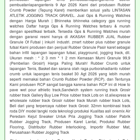
pembuatanlapangantenis 9 Apr 2026 Kami dari produsen Rubber
Crumb Powder (Tepung Karet) memberikan solusi yaitu LINTASAN
ATLETIK JOGGING TRACK GRAVEL. Jual Gps & Running Watches
dengan Harga Murah | Bhinneka bhinneka category gps running
watches Daftar harga Gps & Running Watches terbaru & murah
dengan spesifikasi terbaik. Tersedia Gps & Running Watches murah
dengan garansi resmi hanya di AKASAH RUBBER JUAL Rubber
Granule Of Futsal | inkuiri industri. zmart rubber plus rubber granule
futsal Kami produsen dan penjual Rubber Granule Pasir karet sebagai
bahan infill lapangan lapangan futsal, playground, jogging track, dll.
Ukuran mesh : * 2 3 mm * 1 2 mm Kemasan Murni Granule 99,9
(Pembelian Grosir!) Harga Paling Murah! Rubber Crumb untuk
lapangan Tenis, Basket dan sarana olah raga purborahadianto rubber
crumb untuk lapangan tenis basket 30 Agt 2026 yang lebih murah
seperti memakai bahan Crumb Rubber Powder (RCP). dan Tentunya
Kami produsen RCP sangat bangga karena bahan RCP ini di How to
pave wet pour athletic track,Sandwich system running track Grosir
rubber track Gallery Buy Low Price rubber track Lots on id.aliexpress w
wholesale rubber track Grosir rubber track Murah rubber track Lots,
Beli dari yang terpercaya rubber track Grosir. 32mm kombinasi track
roda DIY model tangki roda teknologi produksi Kualitas asli onemix Air
Peredam Kejut Sneaker Untuk Pria Jogging Track rubber Pabrik
Rubber Jogging Track, Produsen Karet Lantai, Produksi Rubber
Flooring, Distributor Rubber Interlocking, Importir Rubber Mat,
Perusahaan Rubber Jogging Track