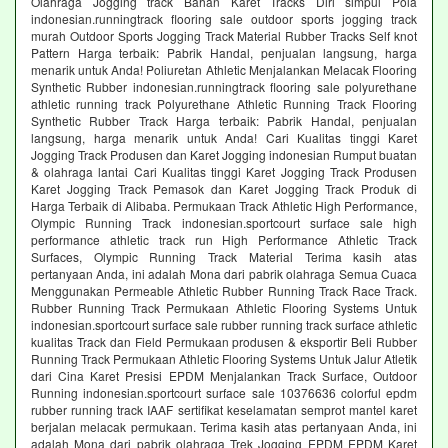
Olahraga Jogging track Bahan Karet Tracks Diri simpul Pola
indonesian.runningtrack flooring sale outdoor sports jogging track
murah Outdoor Sports Jogging Track Material Rubber Tracks Self knot
Pattern Harga terbaik: Pabrik Handal, penjualan langsung, harga
menarik untuk Anda! Poliuretan Athletic Menjalankan Melacak Flooring
Synthetic Rubber indonesian.runningtrack flooring sale polyurethane
athletic running track Polyurethane Athletic Running Track Flooring
Synthetic Rubber Track Harga terbaik: Pabrik Handal, penjualan
langsung, harga menarik untuk Anda! Cari Kualitas tinggi Karet
Jogging Track Produsen dan Karet Jogging indonesian Rumput buatan
& olahraga lantai Cari Kualitas tinggi Karet Jogging Track Produsen
Karet Jogging Track Pemasok dan Karet Jogging Track Produk di
Harga Terbaik di Alibaba. Permukaan Track Athletic High Performance,
Olympic Running Track indonesian.sportcourt surface sale high
performance athletic track run High Performance Athletic Track
Surfaces, Olympic Running Track Material Terima kasih atas
pertanyaan Anda, ini adalah Mona dari pabrik olahraga Semua Cuaca
Menggunakan Permeable Athletic Rubber Running Track Race Track.
Rubber Running Track Permukaan Athletic Flooring Systems Untuk
indonesian.sportcourt surface sale rubber running track surface athletic
kualitas Track dan Field Permukaan produsen & eksportir Beli Rubber
Running Track Permukaan Athletic Flooring Systems Untuk Jalur Atletik
dari Cina Karet Presisi EPDM Menjalankan Track Surface, Outdoor
Running indonesian.sportcourt surface sale 10376636 colorful epdm
rubber running track IAAF sertifikat keselamatan semprot mantel karet
berjalan melacak permukaan. Terima kasih atas pertanyaan Anda, ini
adalah Mona dari pabrik olahraga Trek Jogging EPDM EPDM Karet