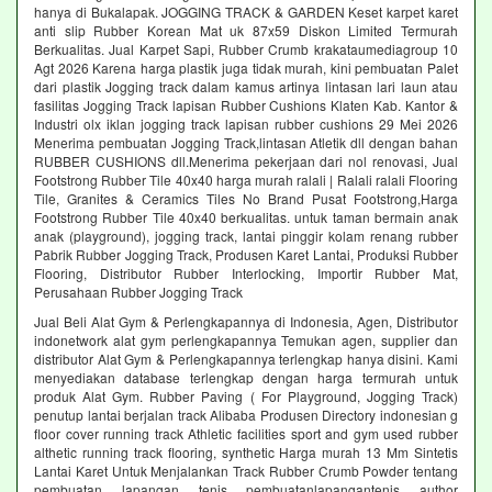
hanya di Bukalapak. JOGGING TRACK & GARDEN Keset karpet karet
anti slip Rubber Korean Mat uk 87x59 Diskon Limited Termurah
Berkualitas. Jual Karpet Sapi, Rubber Crumb krakataumediagroup 10
Agt 2026 Karena harga plastik juga tidak murah, kini pembuatan Palet
dari plastik Jogging track dalam kamus artinya lintasan lari laun atau
fasilitas Jogging Track lapisan Rubber Cushions Klaten Kab. Kantor &
Industri olx iklan jogging track lapisan rubber cushions 29 Mei 2026
Menerima pembuatan Jogging Track,lintasan Atletik dll dengan bahan
RUBBER CUSHIONS dll.Menerima pekerjaan dari nol renovasi, Jual
Footstrong Rubber Tile 40x40 harga murah ralali | Ralali ralali Flooring
Tile, Granites & Ceramics Tiles No Brand Pusat Footstrong,Harga
Footstrong Rubber Tile 40x40 berkualitas. untuk taman bermain anak
anak (playground), jogging track, lantai pinggir kolam renang rubber
Pabrik Rubber Jogging Track, Produsen Karet Lantai, Produksi Rubber
Flooring, Distributor Rubber Interlocking, Importir Rubber Mat,
Perusahaan Rubber Jogging Track
Jual Beli Alat Gym & Perlengkapannya di Indonesia, Agen, Distributor
indonetwork alat gym perlengkapannya Temukan agen, supplier dan
distributor Alat Gym & Perlengkapannya terlengkap hanya disini. Kami
menyediakan database terlengkap dengan harga termurah untuk
produk Alat Gym. Rubber Paving ( For Playground, Jogging Track)
penutup lantai berjalan track Alibaba Produsen Directory indonesian g
floor cover running track Athletic facilities sport and gym used rubber
althetic running track flooring, synthetic Harga murah 13 Mm Sintetis
Lantai Karet Untuk Menjalankan Track Rubber Crumb Powder tentang
pembuatan lapangan tenis pembuatanlapangantenis author