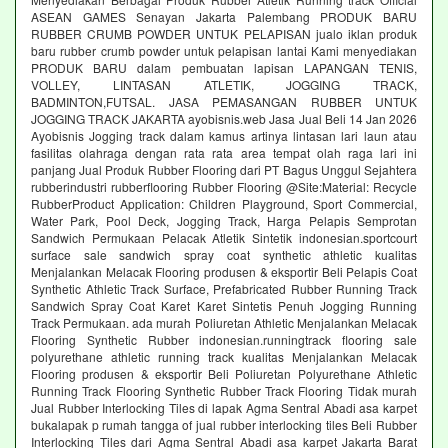
ASEAN GAMES Senayan Jakarta Palembang PRODUK BARU
RUBBER CRUMB POWDER UNTUK PELAPISAN jualo iklan produk
baru rubber crumb powder untuk pelapisan lantai Kami menyediakan
PRODUK BARU dalam pembuatan lapisan LAPANGAN TENIS,
VOLLEY, LINTASAN ATLETIK, JOGGING TRACK,
BADMINTON,FUTSAL. JASA PEMASANGAN RUBBER UNTUK
JOGGING TRACK JAKARTA ayobisnis.web Jasa Jual Beli 14 Jan 2026
Ayobisnis Jogging track dalam kamus artinya lintasan lari laun atau
fasilitas olahraga dengan rata rata area tempat olah raga lari ini
panjang Jual Produk Rubber Flooring dari PT Bagus Unggul Sejahtera
rubberindustri rubberflooring Rubber Flooring @Site:Material: Recycle
RubberProduct Application: Children Playground, Sport Commercial,
Water Park, Pool Deck, Jogging Track, Harga Pelapis Semprotan
Sandwich Permukaan Pelacak Atletik Sintetik indonesian.sportcourt
surface sale sandwich spray coat synthetic athletic kualitas
Menjalankan Melacak Flooring produsen & eksportir Beli Pelapis Coat
Synthetic Athletic Track Surface, Prefabricated Rubber Running Track
Sandwich Spray Coat Karet Karet Sintetis Penuh Jogging Running
Track Permukaan. ada murah Poliuretan Athletic Menjalankan Melacak
Flooring Synthetic Rubber indonesian.runningtrack flooring sale
polyurethane athletic running track kualitas Menjalankan Melacak
Flooring produsen & eksportir Beli Poliuretan Polyurethane Athletic
Running Track Flooring Synthetic Rubber Track Flooring Tidak murah
Jual Rubber Interlocking Tiles di lapak Agma Sentral Abadi asa karpet
bukalapak p rumah tangga of jual rubber interlocking tiles Beli Rubber
Interlocking Tiles dari Agma Sentral Abadi asa karpet Jakarta Barat