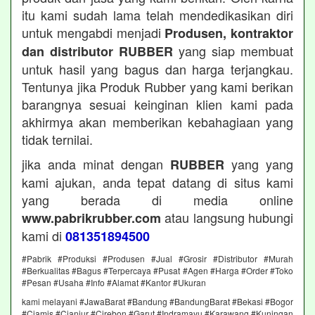
itu kami sudah lama telah mendedikasikan diri
untuk mengabdi menjadi
Produsen, kontraktor
yang siap membuat
dan distributor RUBBER
untuk hasil yang bagus dan harga terjangkau.
Tentunya jika Produk Rubber yang kami berikan
barangnya sesuai keinginan klien kami pada
akhirmya akan memberikan kebahagiaan yang
tidak ternilai.
jika anda minat dengan
yang yang
RUBBER
kami ajukan, anda tepat datang di situs kami
yang berada di media online
atau langsung hubungi
www.pabrikrubber.com
kami di
081351894500
#Pabrik #Produksi #Produsen #Jual #Grosir #Distributor #Murah
#Berkualitas #Bagus #Terpercaya #Pusat #Agen #Harga #Order #Toko
#Pesan #Usaha #Info #Alamat #Kantor #Ukuran
kami melayani #JawaBarat #Bandung #BandungBarat #Bekasi #Bogor
#Ciamis #Cianjur #Cirebon #Garut #Indramayu #Karawang #Kuningan