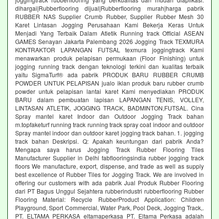
dihargai|Rubberflooring dijual|Rubberflooring murah|harga pabrik
RUBBER NAS Supplier Crumb Rubber, Supplier Rubber Mesh 30
Karet Lintasan Jogging Perusahaan Kami Bekerja Keras Untuk
Menjadi Yang Terbaik Dalam Atletik Running track Official ASEAN
GAMES Senayan Jakarta Palembang 2026 Jogging Track TEXMURA
KONTRAKTOR LAPANGAN FUTSAL texmura joggingtrack Kami
menawarkan produk pelapisan permukaan (Floor Finishing) untuk
jogging running track dengan teknologi terkini dan kualitas terbaik
yaitu SigmaTurf® ada pabrik PRODUK BARU RUBBER CRUMB
POWDER UNTUK PELAPISAN jualo iklan produk baru rubber crumb
powder untuk pelapisan lantai karet Kami menyediakan PRODUK
BARU dalam pembuatan lapisan LAPANGAN TENIS, VOLLEY,
LINTASAN ATLETIK, JOGGING TRACK, BADMINTON,FUTSAL. Cina
Spray mantel karet Indoor dan Outdoor Jogging Track bahan
m.topfaketurf running track running track spray coat indoor and outdoor
Spray mantel indoor dan outdoor karet jogging track bahan. 1. jogging
track bahan Deskripsi. Q: Apakah keuntungan dari pabrik Anda?
Mengapa saya harus Jogging Track Rubber Flooring Tiles
Manufacturer Supplier in Delhi fabflooringsindia rubber jogging track
floors We manufacture, export, dispense, and trade as well as supply
best excellence of Rubber Tiles for Jogging Track. We are involved in
offering our customers with ada pabrik Jual Produk Rubber Flooring
dari PT Bagus Unggul Sejahtera rubberindustri rubberflooring Rubber
Flooring Material: Recycle RubberProduct Application: Children
Playground, Sport Commercial, Water Park, Pool Deck, Jogging Track,.
PT. ELTAMA PERKASA eltamaperkasa PT. Eltama Perkasa adalah