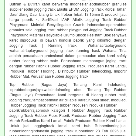
Butiran & Butiran karet berwarna indonesian.epdmrubber granules
supplier epdm jogging track Elastis EPDM Jogging Track Korosi Tahan
Daur Ulang Daur Ulang Untuk Trotoar Tebal: 13 15mm 3. produk hijau,
harga pabrik 4. Sertifikasi IAAF Atletik Jogging Track Rubber
Playground Material Recyclingable Crumb indonesian.epdmrubber
granules sale jogging track rubber playground Jogging Track Rubber
Playground Material Recyclable Crumb Shock Resistant Blok senyawa
karet diproduksi di bawah kondisi pabrik yang dikontrol dengan
Jogging Track | Running Track | Wahanatirtaplayground
wahanatirtaplayground jogging track running track Wahana Tirta
adalah perusahaan profesional dalam pembuatan alas karet safety
rubber flooring rubber mate. Perusahaan membangun joging track
dengan rubber Pabrik Rubber Jogging Track, Produsen Karet Lantai,
Produksi Rubber Flooring, Distributor Rubber Interlocking, Importir
Rubber Mat, Perusahaan Rubber Jogging Track
Top Rubber (Bagus Jaya) Tentang Kami Indotrading
toprubberbagusjaya.web.indotrading about Tentang Top Rubber
(Bagus Jaya) Perusahaan kami bergerak di bidang rubber matt,
jogging track, tempat bermain air di lapisi karet, rubber sheet, moduled.
Rubber Jogging Track Pabrik Rubber Produsen Produksi Rubber
pabrikrubber.rajaproduk kategori 1 Rubber Jogging Track Rubber
Jogging Track Rubber Floor. Pabrik Produsen Rubber Jogging Track
Murah Berkualitas Karet Lantai. Pabrik Produsen Rubber Karet Lantai
Untuk jual joggingtrack lantai karet hub Rubberflooring|jual
rubberflooringindonesia jogging track rubberfloor 23 Feb 2026 jual
joggingtrack rubberflooring yang berkualitas dan mudah diaplikasi.