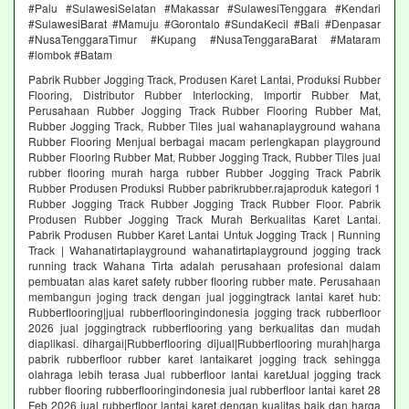
#Palu #SulawesiSelatan #Makassar #SulawesiTenggara #Kendari
#SulawesiBarat #Mamuju #Gorontalo #SundaKecil #Bali #Denpasar
#NusaTenggaraTimur #Kupang #NusaTenggaraBarat #Mataram
#lombok #Batam
Pabrik Rubber Jogging Track, Produsen Karet Lantai, Produksi Rubber
Flooring, Distributor Rubber Interlocking, Importir Rubber Mat,
Perusahaan Rubber Jogging Track Rubber Flooring Rubber Mat,
Rubber Jogging Track, Rubber Tiles jual wahanaplayground wahana
Rubber Flooring Menjual berbagai macam perlengkapan playground
Rubber Flooring Rubber Mat, Rubber Jogging Track, Rubber Tiles jual
rubber flooring murah harga rubber Rubber Jogging Track Pabrik
Rubber Produsen Produksi Rubber pabrikrubber.rajaproduk kategori 1
Rubber Jogging Track Rubber Jogging Track Rubber Floor. Pabrik
Produsen Rubber Jogging Track Murah Berkualitas Karet Lantai.
Pabrik Produsen Rubber Karet Lantai Untuk Jogging Track | Running
Track | Wahanatirtaplayground wahanatirtaplayground jogging track
running track Wahana Tirta adalah perusahaan profesional dalam
pembuatan alas karet safety rubber flooring rubber mate. Perusahaan
membangun joging track dengan jual joggingtrack lantai karet hub:
Rubberflooring|jual rubberflooringindonesia jogging track rubberfloor
2026 jual joggingtrack rubberflooring yang berkualitas dan mudah
diaplikasi. dihargai|Rubberflooring dijual|Rubberflooring murah|harga
pabrik rubberfloor rubber karet lantaikaret jogging track sehingga
olahraga lebih terasa Jual rubberfloor lantai karetJual jogging track
rubber flooring rubberflooringindonesia jual rubberfloor lantai karet 28
Feb 2026 jual rubberfloor lantai karet dengan kualitas baik dan harga