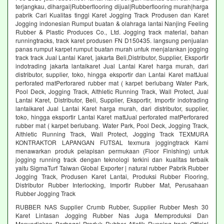
terjangkau, dihargai|Rubberflooring dijual|Rubberflooring murah|harga
pabrik Cari Kualitas tinggi Karet Jogging Track Produsen dan Karet
Jogging indonesian Rumput buatan & olahraga lantai Nanjing Feeling
Rubber & Plastic Produces Co., Ltd. Jogging track material, bahan
runningtracks, track karet produsen FN D150435. langsung penjualan
panas rumput karpet rumput buatan murah untuk menjalankan jogging
track track Jual Lantai Karet, jakarta Beli,Distributor, Supplier, Eksportir
indotrading jakarta lantaikaret Jual Lantai Karet harga murah, dari
distributor, supplier, toko, hingga eksportir dan Lantai Karet mattJual
perforated matPerforared rubber mat ( karpet berlubang Water Park,
Pool Deck, Jogging Track, Althletic Running Track, Wall Protect, Jual
Lantai Karet, Distributor, Beli, Supplier, Eksportir, Importir indotrading
lantaikaret Jual Lantai Karet harga murah, dari distributor, supplier,
toko, hingga eksportir Lantai Karet mattJual perforated matPerforared
rubber mat ( karpet berlubang. Water Park, Pool Deck, Jogging Track,
Althletic Running Track, Wall Protect, Jogging Track TEXMURA
KONTRAKTOR LAPANGAN FUTSAL texmura joggingtrack Kami
menawarkan produk pelapisan permukaan (Floor Finishing) untuk
jogging running track dengan teknologi terkini dan kualitas terbaik
yaitu SigmaTurf Taiwan Global Exporter | natural rubber Pabrik Rubber
Jogging Track, Produsen Karet Lantai, Produksi Rubber Flooring,
Distributor Rubber Interlocking, Importir Rubber Mat, Perusahaan
Rubber Jogging Track
RUBBER NAS Supplier Crumb Rubber, Supplier Rubber Mesh 30
Karet Lintasan Jogging Rubber Nas Juga Memproduksi Dan
Menyediakan Berbagai Produk Rubber Atletik Running track Official