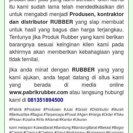
itu kami sudah lama telah mendedikasikan diri
untuk mengabdi menjadi
Produsen, kontraktor
yang siap membuat
dan distributor RUBBER
untuk hasil yang bagus dan harga terjangkau.
Tentunya jika Produk Rubber yang kami berikan
barangnya sesuai keinginan klien kami pada
akhirmya akan memberikan kebahagiaan yang
tidak ternilai.
jika anda minat dengan
yang yang
RUBBER
kami ajukan, anda tepat datang di situs kami
yang berada di media online
atau langsung hubungi
www.pabrikrubber.com
kami di
081351894500
#Pabrik #Produksi #Produsen #Jual #Grosir #Distributor #Murah
#Berkualitas #Bagus #Terpercaya #Pusat #Agen #Harga #Order #Toko
#Pesan #Usaha #Info #Alamat #Kantor #Ukuran
kami melayani #JawaBarat #Bandung #BandungBarat #Bekasi #Bogor
#Ciamis #Cianjur #Cirebon #Garut #Indramayu #Karawang #Kuningan