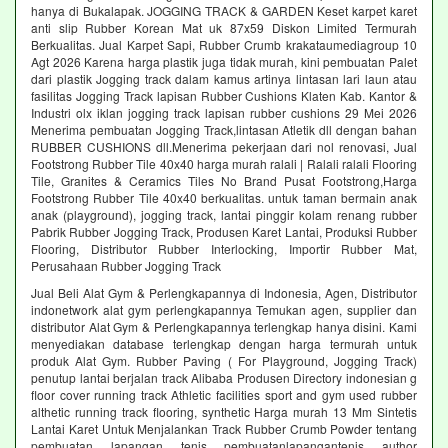
hanya di Bukalapak. JOGGING TRACK & GARDEN Keset karpet karet
anti slip Rubber Korean Mat uk 87x59 Diskon Limited Termurah
Berkualitas. Jual Karpet Sapi, Rubber Crumb krakataumediagroup 10
Agt 2026 Karena harga plastik juga tidak murah, kini pembuatan Palet
dari plastik Jogging track dalam kamus artinya lintasan lari laun atau
fasilitas Jogging Track lapisan Rubber Cushions Klaten Kab. Kantor &
Industri olx iklan jogging track lapisan rubber cushions 29 Mei 2026
Menerima pembuatan Jogging Track,lintasan Atletik dll dengan bahan
RUBBER CUSHIONS dll.Menerima pekerjaan dari nol renovasi, Jual
Footstrong Rubber Tile 40x40 harga murah ralali | Ralali ralali Flooring
Tile, Granites & Ceramics Tiles No Brand Pusat Footstrong,Harga
Footstrong Rubber Tile 40x40 berkualitas. untuk taman bermain anak
anak (playground), jogging track, lantai pinggir kolam renang rubber
Pabrik Rubber Jogging Track, Produsen Karet Lantai, Produksi Rubber
Flooring, Distributor Rubber Interlocking, Importir Rubber Mat,
Perusahaan Rubber Jogging Track
Jual Beli Alat Gym & Perlengkapannya di Indonesia, Agen, Distributor
indonetwork alat gym perlengkapannya Temukan agen, supplier dan
distributor Alat Gym & Perlengkapannya terlengkap hanya disini. Kami
menyediakan database terlengkap dengan harga termurah untuk
produk Alat Gym. Rubber Paving ( For Playground, Jogging Track)
penutup lantai berjalan track Alibaba Produsen Directory indonesian g
floor cover running track Athletic facilities sport and gym used rubber
althetic running track flooring, synthetic Harga murah 13 Mm Sintetis
Lantai Karet Untuk Menjalankan Track Rubber Crumb Powder tentang
pembuatan lapangan tenis pembuatanlapangantenis author