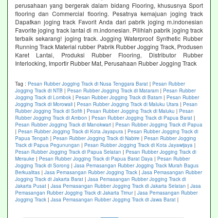
perusahaan yang bergerak dalam bidang Flooring, khususnya Sport
flooring dan Commercial flooring. Pesatnya kemajuan joging track
Dapatkan joging track Favorit Anda dari pabrik joging m.indonesian
Favorite joging track lantai di m.indonesian. Pilihlah pabrik joging track
terbaik sekarang! joging track. Jogging Waterproof Synthetic Rubber
Running Track Material rubber Pabrik Rubber Jogging Track, Produsen
Karet Lantai, Produksi Rubber Flooring, Distributor Rubber
Interlocking, Importir Rubber Mat, Perusahaan Rubber Jogging Track
Tag :
Pesan Rubber Jogging Track di Nusa Tenggara Barat
|
Pesan Rubber
Jogging Track di NTB
|
Pesan Rubber Jogging Track di Mataram
|
Pesan Rubber
Jogging Track di Lombok
|
Pesan Rubber Jogging Track di Batam
|
Pesan Rubber
Jogging Track di Morowali
|
Pesan Rubber Jogging Track di Maluku Utara
|
Pesan
Rubber Jogging Track di Sofifi
|
Pesan Rubber Jogging Track di Maluku
|
Pesan
Rubber Jogging Track di Ambon
|
Pesan Rubber Jogging Track di Papua Barat
|
Pesan Rubber Jogging Track di Manokwari
|
Pesan Rubber Jogging Track di Papua
|
Pesan Rubber Jogging Track di Kota Jayapura
|
Pesan Rubber Jogging Track di
Papua Tengah
|
Pesan Rubber Jogging Track di Nabire
|
Pesan Rubber Jogging
Track di Papua Pegunungan
|
Pesan Rubber Jogging Track di Kota Jayawijaya
|
Pesan Rubber Jogging Track di Papua Selatan
|
Pesan Rubber Jogging Track di
Merauke
|
Pesan Rubber Jogging Track di Papua Barat Daya
|
Pesan Rubber
Jogging Track di Sorong
|
Jasa Pemasangan Rubber Jogging Track Murah Bagus
Berkualitas
|
Jasa Pemasangan Rubber Jogging Track
|
Jasa Pemasangan Rubber
Jogging Track di Jakarta Barat
|
Jasa Pemasangan Rubber Jogging Track di
Jakarta Pusat
|
Jasa Pemasangan Rubber Jogging Track di Jakarta Selatan
|
Jasa
Pemasangan Rubber Jogging Track di Jakarta Timur
|
Jasa Pemasangan Rubber
Jogging Track
|
Jasa Pemasangan Rubber Jogging Track di Jawa Barat
|