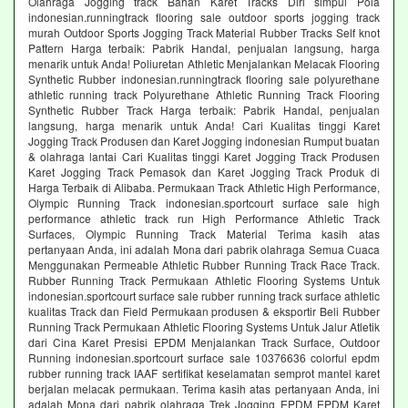
Olahraga Jogging track Bahan Karet Tracks Diri simpul Pola
indonesian.runningtrack flooring sale outdoor sports jogging track
murah Outdoor Sports Jogging Track Material Rubber Tracks Self knot
Pattern Harga terbaik: Pabrik Handal, penjualan langsung, harga
menarik untuk Anda! Poliuretan Athletic Menjalankan Melacak Flooring
Synthetic Rubber indonesian.runningtrack flooring sale polyurethane
athletic running track Polyurethane Athletic Running Track Flooring
Synthetic Rubber Track Harga terbaik: Pabrik Handal, penjualan
langsung, harga menarik untuk Anda! Cari Kualitas tinggi Karet
Jogging Track Produsen dan Karet Jogging indonesian Rumput buatan
& olahraga lantai Cari Kualitas tinggi Karet Jogging Track Produsen
Karet Jogging Track Pemasok dan Karet Jogging Track Produk di
Harga Terbaik di Alibaba. Permukaan Track Athletic High Performance,
Olympic Running Track indonesian.sportcourt surface sale high
performance athletic track run High Performance Athletic Track
Surfaces, Olympic Running Track Material Terima kasih atas
pertanyaan Anda, ini adalah Mona dari pabrik olahraga Semua Cuaca
Menggunakan Permeable Athletic Rubber Running Track Race Track.
Rubber Running Track Permukaan Athletic Flooring Systems Untuk
indonesian.sportcourt surface sale rubber running track surface athletic
kualitas Track dan Field Permukaan produsen & eksportir Beli Rubber
Running Track Permukaan Athletic Flooring Systems Untuk Jalur Atletik
dari Cina Karet Presisi EPDM Menjalankan Track Surface, Outdoor
Running indonesian.sportcourt surface sale 10376636 colorful epdm
rubber running track IAAF sertifikat keselamatan semprot mantel karet
berjalan melacak permukaan. Terima kasih atas pertanyaan Anda, ini
adalah Mona dari pabrik olahraga Trek Jogging EPDM EPDM Karet