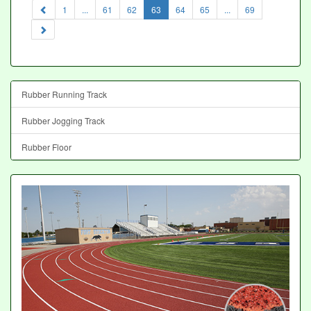
(current)
1
...
61
62
63
64
65
...
69
Rubber Running Track
Rubber Jogging Track
Rubber Floor