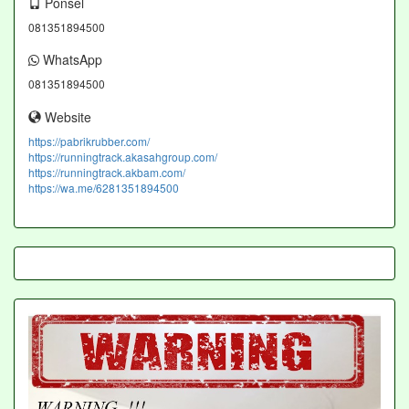
Ponsel
081351894500
WhatsApp
081351894500
Website
https://pabrikrubber.com/
https://runningtrack.akasahgroup.com/
https://runningtrack.akbam.com/
https://wa.me/6281351894500