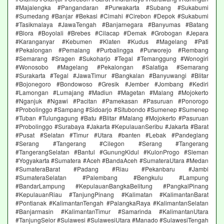
#Majalengka #Pangandaran #Purwakarta #Subang #Sukabumi
#Sumedang #Banjar #Bekasi #Cimahi #Cirebon #Depok #Sukabumi
#Tasikmalaya #JawaTengah #Banjarnegara #Banyumas #Batang
#Blora #Boyolali #Brebes #Cilacap #Demak #Grobogan #Jepara
#Karanganyar #Kebumen #Klaten #Kudus #Magelang #Pati
#Pekalongan #Pemalang #Purbalingga #Purworejo #Rembang
#Semarang #Sragen #Sukoharjo #Tegal #Temanggung #Wonogiri
#Wonosobo #Magelang #Pekalongan #Salatiga #Semarang
#Surakarta #Tegal #JawaTimur #Bangkalan #Banyuwangi #Blitar
#Bojonegoro #Bondowoso #Gresik #Jember #Jombang #Kediri
#Lamongan #Lumajang #Madiun #Magetan #Malang #Mojokerto
#Nganjuk #Ngawi #Pacitan #Pamekasan #Pasuruan #Ponorogo
#Probolinggo #Sampang #Sidoarjo #Situbondo #Sumenep #Sumenep
#Tuban #Tulungagung #Batu #Blitar #Malang #Mojokerto #Pasuruan
#Probolinggo #Surabaya #Jakarta #KepulauanSeribu #Jakarta #Barat
#Pusat #Selatan #Timur #Utara #banten #Lebak #Pandeglang
#Serang #Tangerang #Cilegon #Serang #Tangerang
#TangerangSelatan #Bantul #GunungKidul #KulonProgo #Sleman
#Yogyakarta #Sumatera #Aceh #BandaAceh #SumateraUtara #Medan
#SumateraBarat #Padang #Riau #Pekanbaru #Jambi
#SumateraSelatan #Palembang #Bengkulu #Lampung
#BandarLampung #KepulauanBangkaBelitung #PangkalPinang
#KepulauanRiau #TanjungPinang #Kalimatan #KalimantanBarat
#Pontianak #KalimantanTengah #PalangkaRaya #KalimantanSelatan
#Banjarmasin #KalimantanTimur #Samarinda #KalimantanUtara
#TanjungSelor #Sulawesi #SulawesiUtara #Manado #SulawesiTengah