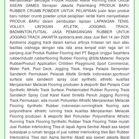
ASEAN GAMES Senayan Jakarta Palembang PRODUK BARU
RUBBER CRUMB POWDER UNTUK PELAPISAN jualo iklan produk
baru rubber crumb powder untuk pelapisan lantai Kami menyediakan
PRODUK BARU dalam pembuatan lapisan LAPANGAN TENIS,
VOLLEY, LINTASAN ATLETIK, JOGGING TRACK,
BADMINTON,FUTSAL. JASA PEMASANGAN RUBBER UNTUK
JOGGING TRACK JAKARTA ayobisnis.web Jasa Jual Beli 14 Jan 2026
Ayobisnis Jogging track dalam kamus artinya lintasan lari laun atau
fasilitas olahraga dengan rata rata area tempat olah raga lari ini
panjang Jual Produk Rubber Flooring dari PT Bagus Unggul Sejahtera
rubberindustri rubberflooring Rubber Flooring @Site:Material: Recycle
RubberProduct Application: Children Playground, Sport Commercial,
Water Park, Pool Deck, Jogging Track, Harga Pelapis Semprotan
Sandwich Permukaan Pelacak Atletik Sintetik indonesian.sportcourt
surface sale sandwich spray coat synthetic athletic kualitas
Menjalankan Melacak Flooring produsen & eksportir Beli Pelapis Coat
Synthetic Athletic Track Surface, Prefabricated Rubber Running Track
Sandwich Spray Coat Karet Karet Sintetis Penuh Jogging Running
Track Permukaan. ada murah Poliuretan Athletic Menjalankan Melacak
Flooring Synthetic Rubber indonesian.runningtrack flooring sale
polyurethane athletic running track kualitas Menjalankan Melacak
Flooring produsen & eksportir Beli Poliuretan Polyurethane Athletic
Running Track Flooring Synthetic Rubber Track Flooring Tidak murah
Jual Rubber Interlocking Tiles di lapak Agma Sentral Abadi asa karpet
bukalapak p rumah tangga of jual rubber interlocking tiles Beli Rubber
Interlocking Tiles dari Agma Sentral Abadi asa karpet Jakarta Barat