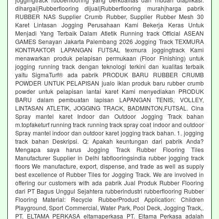
dihargai|Rubberflooring dijual|Rubberflooring murah|harga pabrik
RUBBER NAS Supplier Crumb Rubber, Supplier Rubber Mesh 30
Karet Lintasan Jogging Perusahaan Kami Bekerja Keras Untuk
Menjadi Yang Terbaik Dalam Atletik Running track Official ASEAN
GAMES Senayan Jakarta Palembang 2026 Jogging Track TEXMURA
KONTRAKTOR LAPANGAN FUTSAL texmura joggingtrack Kami
menawarkan produk pelapisan permukaan (Floor Finishing) untuk
jogging running track dengan teknologi terkini dan kualitas terbaik
yaitu SigmaTurf® ada pabrik PRODUK BARU RUBBER CRUMB
POWDER UNTUK PELAPISAN jualo iklan produk baru rubber crumb
powder untuk pelapisan lantai karet Kami menyediakan PRODUK
BARU dalam pembuatan lapisan LAPANGAN TENIS, VOLLEY,
LINTASAN ATLETIK, JOGGING TRACK, BADMINTON,FUTSAL. Cina
Spray mantel karet Indoor dan Outdoor Jogging Track bahan
m.topfaketurf running track running track spray coat indoor and outdoor
Spray mantel indoor dan outdoor karet jogging track bahan. 1. jogging
track bahan Deskripsi. Q: Apakah keuntungan dari pabrik Anda?
Mengapa saya harus Jogging Track Rubber Flooring Tiles
Manufacturer Supplier in Delhi fabflooringsindia rubber jogging track
floors We manufacture, export, dispense, and trade as well as supply
best excellence of Rubber Tiles for Jogging Track. We are involved in
offering our customers with ada pabrik Jual Produk Rubber Flooring
dari PT Bagus Unggul Sejahtera rubberindustri rubberflooring Rubber
Flooring Material: Recycle RubberProduct Application: Children
Playground, Sport Commercial, Water Park, Pool Deck, Jogging Track,.
PT. ELTAMA PERKASA eltamaperkasa PT. Eltama Perkasa adalah