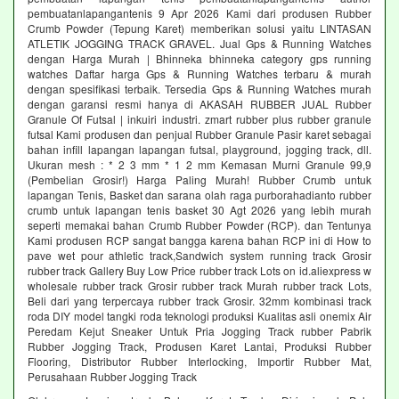
pembuatanlapangantenis 9 Apr 2026 Kami dari produsen Rubber
Crumb Powder (Tepung Karet) memberikan solusi yaitu LINTASAN
ATLETIK JOGGING TRACK GRAVEL. Jual Gps & Running Watches
dengan Harga Murah | Bhinneka bhinneka category gps running
watches Daftar harga Gps & Running Watches terbaru & murah
dengan spesifikasi terbaik. Tersedia Gps & Running Watches murah
dengan garansi resmi hanya di AKASAH RUBBER JUAL Rubber
Granule Of Futsal | inkuiri industri. zmart rubber plus rubber granule
futsal Kami produsen dan penjual Rubber Granule Pasir karet sebagai
bahan infill lapangan lapangan futsal, playground, jogging track, dll.
Ukuran mesh : * 2 3 mm * 1 2 mm Kemasan Murni Granule 99,9
(Pembelian Grosir!) Harga Paling Murah! Rubber Crumb untuk
lapangan Tenis, Basket dan sarana olah raga purborahadianto rubber
crumb untuk lapangan tenis basket 30 Agt 2026 yang lebih murah
seperti memakai bahan Crumb Rubber Powder (RCP). dan Tentunya
Kami produsen RCP sangat bangga karena bahan RCP ini di How to
pave wet pour athletic track,Sandwich system running track Grosir
rubber track Gallery Buy Low Price rubber track Lots on id.aliexpress w
wholesale rubber track Grosir rubber track Murah rubber track Lots,
Beli dari yang terpercaya rubber track Grosir. 32mm kombinasi track
roda DIY model tangki roda teknologi produksi Kualitas asli onemix Air
Peredam Kejut Sneaker Untuk Pria Jogging Track rubber Pabrik
Rubber Jogging Track, Produsen Karet Lantai, Produksi Rubber
Flooring, Distributor Rubber Interlocking, Importir Rubber Mat,
Perusahaan Rubber Jogging Track