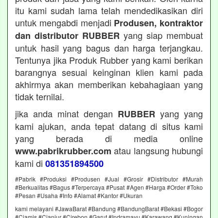
itu kami sudah lama telah mendedikasikan diri
untuk mengabdi menjadi
Produsen, kontraktor
yang siap membuat
dan distributor RUBBER
untuk hasil yang bagus dan harga terjangkau.
Tentunya jika Produk Rubber yang kami berikan
barangnya sesuai keinginan klien kami pada
akhirmya akan memberikan kebahagiaan yang
tidak ternilai.
jika anda minat dengan
yang yang
RUBBER
kami ajukan, anda tepat datang di situs kami
yang berada di media online
atau langsung hubungi
www.pabrikrubber.com
kami di
081351894500
#Pabrik #Produksi #Produsen #Jual #Grosir #Distributor #Murah
#Berkualitas #Bagus #Terpercaya #Pusat #Agen #Harga #Order #Toko
#Pesan #Usaha #Info #Alamat #Kantor #Ukuran
kami melayani #JawaBarat #Bandung #BandungBarat #Bekasi #Bogor
#Ciamis #Cianjur #Cirebon #Garut #Indramayu #Karawang #Kuningan