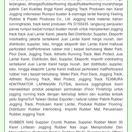
terjangkau, dihargai|Rubberflooring dijual|Rubberflooring murah|harga
pabrik Cari Kualitas tinggi Karet Jogging Track Produsen dan Karet
Jogging indonesian Rumput buatan & olahraga lantai Nanjing Feeling
Rubber & Plastic Produces Co., Ltd. Jogging track material, bahan
runningtracks, track karet produsen FN D150435. langsung penjualan
panas rumput karpet rumput buatan murah untuk menjalankan jogging
track track Jual Lantai Karet, jakarta Beli,Distributor, Supplier, Eksportir
indotrading jakarta lantaikaret Jual Lantai Karet harga murah, dari
distributor, supplier, toko, hingga eksportir dan Lantai Karet mattJual
perforated matPerforared rubber mat ( karpet berlubang Water Park,
Pool Deck, Jogging Track, Althletic Running Track, Wall Protect, Jual
Lantai Karet, Distributor, Beli, Supplier, Eksportir, Importir indotrading
lantaikaret Jual Lantai Karet harga murah, dari distributor, supplier,
toko, hingga eksportir Lantai Karet mattJual perforated matPerforared
rubber mat ( karpet berlubang. Water Park, Pool Deck, Jogging Track,
Althletic Running Track, Wall Protect, Jogging Track TEXMURA
KONTRAKTOR LAPANGAN FUTSAL texmura joggingtrack Kami
menawarkan produk pelapisan permukaan (Floor Finishing) untuk
jogging running track dengan teknologi terkini dan kualitas terbaik
yaitu SigmaTurf Taiwan Global Exporter | natural rubber Pabrik Rubber
Jogging Track, Produsen Karet Lantai, Produksi Rubber Flooring,
Distributor Rubber Interlocking, Importir Rubber Mat, Perusahaan
Rubber Jogging Track
RUBBER NAS Supplier Crumb Rubber, Supplier Rubber Mesh 30
Karet Lintasan Jogging Rubber Nas Juga Memproduksi Dan
Menyediakan Berbagai Produk Rubber Atletik Running track Official