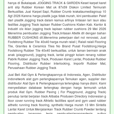
hanya di Bukalapak. JOGGING TRACK & GARDEN Keset karpet karet
anti slip Rubber Korean Mat uk 87x59 Diskon Limited Termurah
Berkualitas. Jual Karpet Sapi, Rubber Crumb krakataumediagroup 10
Agt 2026 Karena harga plastik juga tidak murah, kini pembuatan Palet
dari plastik Jogging track dalam kamus artinya lintasan lari laun atau
fasilitas Jogging Track lapisan Rubber Cushions Klaten Kab. Kantor &
Industri olx iklan jogging track lapisan rubber cushions 29 Mei 2026
Menerima pembuatan Jogging Track,lintasan Atletik dll dengan bahan
RUBBER CUSHIONS dll.Menerima pekerjaan dari nol renovasi, Jual
Footstrong Rubber Tile 40x40 harga murah ralali | Ralali ralali Flooring
Tile, Granites & Ceramics Tiles No Brand Pusat Footstrong,Harga
Footstrong Rubber Tile 40x40 berkualitas. untuk taman bermain anak
anak (playground), jogging track, lantai pinggir kolam renang rubber
Pabrik Rubber Jogging Track, Produsen Karet Lantai, Produksi Rubber
Flooring, Distributor Rubber Interlocking, Importir Rubber Mat,
Perusahaan Rubber Jogging Track
Jual Beli Alat Gym & Perlengkapannya di Indonesia, Agen, Distributor
indonetwork alat gym perlengkapannya Temukan agen, supplier dan
distributor Alat Gym & Perlengkapannya terlengkap hanya disini. Kami
menyediakan database terlengkap dengan harga termurah untuk
produk Alat Gym. Rubber Paving ( For Playground, Jogging Track)
penutup lantai berjalan track Alibaba Produsen Directory indonesian g
floor cover running track Athletic facilities sport and gym used rubber
althetic running track flooring, synthetic Harga murah 13 Mm Sintetis
Lantai Karet Untuk Menjalankan Track Rubber Crumb Powder tentang
pembuatan lapangan tenis pembuatanlapangantenis author