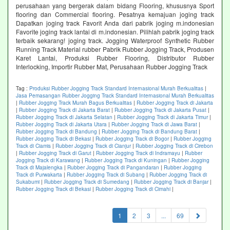
perusahaan yang bergerak dalam bidang Flooring, khususnya Sport
flooring dan Commercial flooring. Pesatnya kemajuan joging track
Dapatkan joging track Favorit Anda dari pabrik joging m.indonesian
Favorite joging track lantai di m.indonesian. Pilihlah pabrik joging track
terbaik sekarang! joging track. Jogging Waterproof Synthetic Rubber
Running Track Material rubber Pabrik Rubber Jogging Track, Produsen
Karet Lantai, Produksi Rubber Flooring, Distributor Rubber
Interlocking, Importir Rubber Mat, Perusahaan Rubber Jogging Track
Tag :
Produksi Rubber Jogging Track Standard Internasional Murah Berkualitas
|
Jasa Pemasangan Rubber Jogging Track Standard Internasional Murah Berkualitas
|
Rubber Jogging Track Murah Bagus Berkualitas
|
Rubber Jogging Track di Jakarta
|
Rubber Jogging Track di Jakarta Barat
|
Rubber Jogging Track di Jakarta Pusat
|
Rubber Jogging Track di Jakarta Selatan
|
Rubber Jogging Track di Jakarta Timur
|
Rubber Jogging Track di Jakarta Utara
|
Rubber Jogging Track di Jawa Barat
|
Rubber Jogging Track di Bandung
|
Rubber Jogging Track di Bandung Barat
|
Rubber Jogging Track di Bekasi
|
Rubber Jogging Track di Bogor
|
Rubber Jogging
Track di Ciamis
|
Rubber Jogging Track di Cianjur
|
Rubber Jogging Track di Cirebon
|
Rubber Jogging Track di Garut
|
Rubber Jogging Track di Indramayu
|
Rubber
Jogging Track di Karawang
|
Rubber Jogging Track di Kuningan
|
Rubber Jogging
Track di Majalengka
|
Rubber Jogging Track di Pangandaran
|
Rubber Jogging
Track di Purwakarta
|
Rubber Jogging Track di Subang
|
Rubber Jogging Track di
Sukabumi
|
Rubber Jogging Track di Sumedang
|
Rubber Jogging Track di Banjar
|
Rubber Jogging Track di Bekasi
|
Rubber Jogging Track di Cimahi
|
(current)
1
2
3
...
69