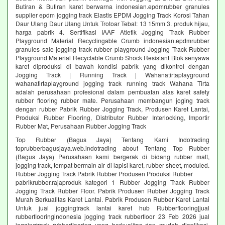
Butiran & Butiran karet berwarna indonesian.epdmrubber granules
supplier epdm jogging track Elastis EPDM Jogging Track Korosi Tahan
Daur Ulang Daur Ulang Untuk Trotoar Tebal: 13 15mm 3. produk hijau,
harga pabrik 4. Sertifikasi IAAF Atletik Jogging Track Rubber
Playground Material Recyclingable Crumb indonesian.epdmrubber
granules sale jogging track rubber playground Jogging Track Rubber
Playground Material Recyclable Crumb Shock Resistant Blok senyawa
karet diproduksi di bawah kondisi pabrik yang dikontrol dengan
Jogging Track | Running Track | Wahanatirtaplayground
wahanatirtaplayground jogging track running track Wahana Tirta
adalah perusahaan profesional dalam pembuatan alas karet safety
rubber flooring rubber mate. Perusahaan membangun joging track
dengan rubber Pabrik Rubber Jogging Track, Produsen Karet Lantai,
Produksi Rubber Flooring, Distributor Rubber Interlocking, Importir
Rubber Mat, Perusahaan Rubber Jogging Track
Top Rubber (Bagus Jaya) Tentang Kami Indotrading
toprubberbagusjaya.web.indotrading about Tentang Top Rubber
(Bagus Jaya) Perusahaan kami bergerak di bidang rubber matt,
jogging track, tempat bermain air di lapisi karet, rubber sheet, moduled.
Rubber Jogging Track Pabrik Rubber Produsen Produksi Rubber
pabrikrubber.rajaproduk kategori 1 Rubber Jogging Track Rubber
Jogging Track Rubber Floor. Pabrik Produsen Rubber Jogging Track
Murah Berkualitas Karet Lantai. Pabrik Produsen Rubber Karet Lantai
Untuk jual joggingtrack lantai karet hub Rubberflooring|jual
rubberflooringindonesia jogging track rubberfloor 23 Feb 2026 jual
joggingtrack rubberflooring yang berkualitas dan mudah diaplikasi.