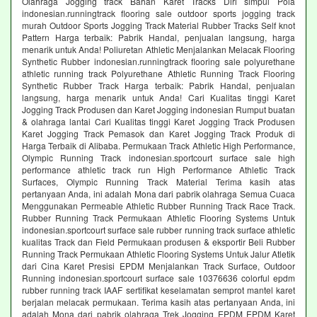
Olahraga Jogging track Bahan Karet Tracks Diri simpul Pola
indonesian.runningtrack flooring sale outdoor sports jogging track
murah Outdoor Sports Jogging Track Material Rubber Tracks Self knot
Pattern Harga terbaik: Pabrik Handal, penjualan langsung, harga
menarik untuk Anda! Poliuretan Athletic Menjalankan Melacak Flooring
Synthetic Rubber indonesian.runningtrack flooring sale polyurethane
athletic running track Polyurethane Athletic Running Track Flooring
Synthetic Rubber Track Harga terbaik: Pabrik Handal, penjualan
langsung, harga menarik untuk Anda! Cari Kualitas tinggi Karet
Jogging Track Produsen dan Karet Jogging indonesian Rumput buatan
& olahraga lantai Cari Kualitas tinggi Karet Jogging Track Produsen
Karet Jogging Track Pemasok dan Karet Jogging Track Produk di
Harga Terbaik di Alibaba. Permukaan Track Athletic High Performance,
Olympic Running Track indonesian.sportcourt surface sale high
performance athletic track run High Performance Athletic Track
Surfaces, Olympic Running Track Material Terima kasih atas
pertanyaan Anda, ini adalah Mona dari pabrik olahraga Semua Cuaca
Menggunakan Permeable Athletic Rubber Running Track Race Track.
Rubber Running Track Permukaan Athletic Flooring Systems Untuk
indonesian.sportcourt surface sale rubber running track surface athletic
kualitas Track dan Field Permukaan produsen & eksportir Beli Rubber
Running Track Permukaan Athletic Flooring Systems Untuk Jalur Atletik
dari Cina Karet Presisi EPDM Menjalankan Track Surface, Outdoor
Running indonesian.sportcourt surface sale 10376636 colorful epdm
rubber running track IAAF sertifikat keselamatan semprot mantel karet
berjalan melacak permukaan. Terima kasih atas pertanyaan Anda, ini
adalah Mona dari pabrik olahraga Trek Jogging EPDM EPDM Karet