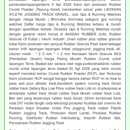
pembuatanlapangantenis 9 Apr 2026 Kami dari produsen Rubber
Crumb Powder (Tepung Karet) memberikan solusi yaitu LINTASAN
ATLETIK JOGGING TRACK GRAVEL. Jual Gps & Running Watches
dengan Harga Murah | Bhinneka bhinneka category gps running
watches Daftar harga Gps & Running Watches terbaru & murah
dengan spesifikasi terbaik. Tersedia Gps & Running Watches murah
dengan garansi resmi hanya di AKASAH RUBBER JUAL Rubber
Granule Of Futsal | inkuiri industri. zmart rubber plus rubber granule
futsal Kami produsen dan penjual Rubber Granule Pasir karet sebagai
bahan infill lapangan lapangan futsal, playground, jogging track, dll.
Ukuran mesh : * 2 3 mm * 1 2 mm Kemasan Murni Granule 99,9
(Pembelian Grosir!) Harga Paling Murah! Rubber Crumb untuk
lapangan Tenis, Basket dan sarana olah raga purborahadianto rubber
crumb untuk lapangan tenis basket 30 Agt 2026 yang lebih murah
seperti memakai bahan Crumb Rubber Powder (RCP). dan Tentunya
Kami produsen RCP sangat bangga karena bahan RCP ini di How to
pave wet pour athletic track,Sandwich system running track Grosir
rubber track Gallery Buy Low Price rubber track Lots on id.aliexpress w
wholesale rubber track Grosir rubber track Murah rubber track Lots,
Beli dari yang terpercaya rubber track Grosir. 32mm kombinasi track
roda DIY model tangki roda teknologi produksi Kualitas asli onemix Air
Peredam Kejut Sneaker Untuk Pria Jogging Track rubber Pabrik
Rubber Jogging Track, Produsen Karet Lantai, Produksi Rubber
Flooring, Distributor Rubber Interlocking, Importir Rubber Mat,
Perusahaan Rubber Jogging Track