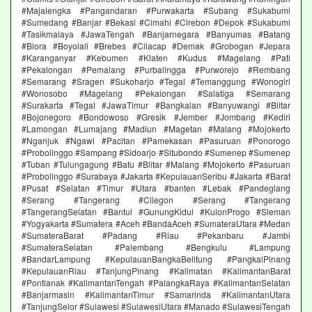
#Majalengka #Pangandaran #Purwakarta #Subang #Sukabumi
#Sumedang #Banjar #Bekasi #Cimahi #Cirebon #Depok #Sukabumi
#Tasikmalaya #JawaTengah #Banjarnegara #Banyumas #Batang
#Blora #Boyolali #Brebes #Cilacap #Demak #Grobogan #Jepara
#Karanganyar #Kebumen #Klaten #Kudus #Magelang #Pati
#Pekalongan #Pemalang #Purbalingga #Purworejo #Rembang
#Semarang #Sragen #Sukoharjo #Tegal #Temanggung #Wonogiri
#Wonosobo #Magelang #Pekalongan #Salatiga #Semarang
#Surakarta #Tegal #JawaTimur #Bangkalan #Banyuwangi #Blitar
#Bojonegoro #Bondowoso #Gresik #Jember #Jombang #Kediri
#Lamongan #Lumajang #Madiun #Magetan #Malang #Mojokerto
#Nganjuk #Ngawi #Pacitan #Pamekasan #Pasuruan #Ponorogo
#Probolinggo #Sampang #Sidoarjo #Situbondo #Sumenep #Sumenep
#Tuban #Tulungagung #Batu #Blitar #Malang #Mojokerto #Pasuruan
#Probolinggo #Surabaya #Jakarta #KepulauanSeribu #Jakarta #Barat
#Pusat #Selatan #Timur #Utara #banten #Lebak #Pandeglang
#Serang #Tangerang #Cilegon #Serang #Tangerang
#TangerangSelatan #Bantul #GunungKidul #KulonProgo #Sleman
#Yogyakarta #Sumatera #Aceh #BandaAceh #SumateraUtara #Medan
#SumateraBarat #Padang #Riau #Pekanbaru #Jambi
#SumateraSelatan #Palembang #Bengkulu #Lampung
#BandarLampung #KepulauanBangkaBelitung #PangkalPinang
#KepulauanRiau #TanjungPinang #Kalimatan #KalimantanBarat
#Pontianak #KalimantanTengah #PalangkaRaya #KalimantanSelatan
#Banjarmasin #KalimantanTimur #Samarinda #KalimantanUtara
#TanjungSelor #Sulawesi #SulawesiUtara #Manado #SulawesiTengah