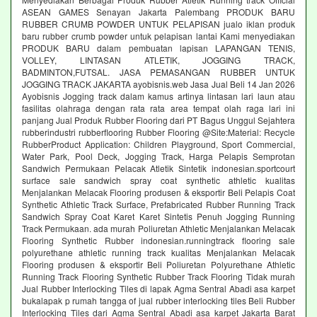
ASEAN GAMES Senayan Jakarta Palembang PRODUK BARU
RUBBER CRUMB POWDER UNTUK PELAPISAN jualo iklan produk
baru rubber crumb powder untuk pelapisan lantai Kami menyediakan
PRODUK BARU dalam pembuatan lapisan LAPANGAN TENIS,
VOLLEY, LINTASAN ATLETIK, JOGGING TRACK,
BADMINTON,FUTSAL. JASA PEMASANGAN RUBBER UNTUK
JOGGING TRACK JAKARTA ayobisnis.web Jasa Jual Beli 14 Jan 2026
Ayobisnis Jogging track dalam kamus artinya lintasan lari laun atau
fasilitas olahraga dengan rata rata area tempat olah raga lari ini
panjang Jual Produk Rubber Flooring dari PT Bagus Unggul Sejahtera
rubberindustri rubberflooring Rubber Flooring @Site:Material: Recycle
RubberProduct Application: Children Playground, Sport Commercial,
Water Park, Pool Deck, Jogging Track, Harga Pelapis Semprotan
Sandwich Permukaan Pelacak Atletik Sintetik indonesian.sportcourt
surface sale sandwich spray coat synthetic athletic kualitas
Menjalankan Melacak Flooring produsen & eksportir Beli Pelapis Coat
Synthetic Athletic Track Surface, Prefabricated Rubber Running Track
Sandwich Spray Coat Karet Karet Sintetis Penuh Jogging Running
Track Permukaan. ada murah Poliuretan Athletic Menjalankan Melacak
Flooring Synthetic Rubber indonesian.runningtrack flooring sale
polyurethane athletic running track kualitas Menjalankan Melacak
Flooring produsen & eksportir Beli Poliuretan Polyurethane Athletic
Running Track Flooring Synthetic Rubber Track Flooring Tidak murah
Jual Rubber Interlocking Tiles di lapak Agma Sentral Abadi asa karpet
bukalapak p rumah tangga of jual rubber interlocking tiles Beli Rubber
Interlocking Tiles dari Agma Sentral Abadi asa karpet Jakarta Barat