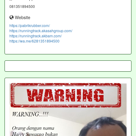
081351894500
Website
https://pabrikrubber.com/
https://runningtrack.akasahgroup.com/
https://runningtrack.akbam.com/
https://wa.me/6281351894500