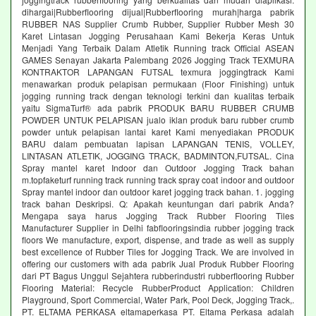
dihargai|Rubberflooring dijual|Rubberflooring murah|harga pabrik
RUBBER NAS Supplier Crumb Rubber, Supplier Rubber Mesh 30
Karet Lintasan Jogging Perusahaan Kami Bekerja Keras Untuk
Menjadi Yang Terbaik Dalam Atletik Running track Official ASEAN
GAMES Senayan Jakarta Palembang 2026 Jogging Track TEXMURA
KONTRAKTOR LAPANGAN FUTSAL texmura joggingtrack Kami
menawarkan produk pelapisan permukaan (Floor Finishing) untuk
jogging running track dengan teknologi terkini dan kualitas terbaik
yaitu SigmaTurf® ada pabrik PRODUK BARU RUBBER CRUMB
POWDER UNTUK PELAPISAN jualo iklan produk baru rubber crumb
powder untuk pelapisan lantai karet Kami menyediakan PRODUK
BARU dalam pembuatan lapisan LAPANGAN TENIS, VOLLEY,
LINTASAN ATLETIK, JOGGING TRACK, BADMINTON,FUTSAL. Cina
Spray mantel karet Indoor dan Outdoor Jogging Track bahan
m.topfaketurf running track running track spray coat indoor and outdoor
Spray mantel indoor dan outdoor karet jogging track bahan. 1. jogging
track bahan Deskripsi. Q: Apakah keuntungan dari pabrik Anda?
Mengapa saya harus Jogging Track Rubber Flooring Tiles
Manufacturer Supplier in Delhi fabflooringsindia rubber jogging track
floors We manufacture, export, dispense, and trade as well as supply
best excellence of Rubber Tiles for Jogging Track. We are involved in
offering our customers with ada pabrik Jual Produk Rubber Flooring
dari PT Bagus Unggul Sejahtera rubberindustri rubberflooring Rubber
Flooring Material: Recycle RubberProduct Application: Children
Playground, Sport Commercial, Water Park, Pool Deck, Jogging Track,.
PT. ELTAMA PERKASA eltamaperkasa PT. Eltama Perkasa adalah