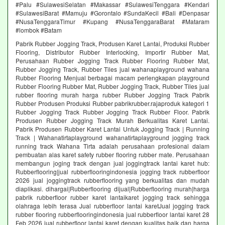
#Palu #SulawesiSelatan #Makassar #SulawesiTenggara #Kendari
#SulawesiBarat #Mamuju #Gorontalo #SundaKecil #Bali #Denpasar
#NusaTenggaraTimur #Kupang #NusaTenggaraBarat #Mataram
#lombok #Batam
Pabrik Rubber Jogging Track, Produsen Karet Lantai, Produksi Rubber
Flooring, Distributor Rubber Interlocking, Importir Rubber Mat,
Perusahaan Rubber Jogging Track Rubber Flooring Rubber Mat,
Rubber Jogging Track, Rubber Tiles jual wahanaplayground wahana
Rubber Flooring Menjual berbagai macam perlengkapan playground
Rubber Flooring Rubber Mat, Rubber Jogging Track, Rubber Tiles jual
rubber flooring murah harga rubber Rubber Jogging Track Pabrik
Rubber Produsen Produksi Rubber pabrikrubber.rajaproduk kategori 1
Rubber Jogging Track Rubber Jogging Track Rubber Floor. Pabrik
Produsen Rubber Jogging Track Murah Berkualitas Karet Lantai.
Pabrik Produsen Rubber Karet Lantai Untuk Jogging Track | Running
Track | Wahanatirtaplayground wahanatirtaplayground jogging track
running track Wahana Tirta adalah perusahaan profesional dalam
pembuatan alas karet safety rubber flooring rubber mate. Perusahaan
membangun joging track dengan jual joggingtrack lantai karet hub:
Rubberflooring|jual rubberflooringindonesia jogging track rubberfloor
2026 jual joggingtrack rubberflooring yang berkualitas dan mudah
diaplikasi. dihargai|Rubberflooring dijual|Rubberflooring murah|harga
pabrik rubberfloor rubber karet lantaikaret jogging track sehingga
olahraga lebih terasa Jual rubberfloor lantai karetJual jogging track
rubber flooring rubberflooringindonesia jual rubberfloor lantai karet 28
Feb 2026 jual rubberfloor lantai karet dengan kualitas baik dan harga