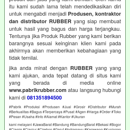
itu kami sudah lama telah mendedikasikan diri
untuk mengabdi menjadi
Produsen, kontraktor
yang siap membuat
dan distributor RUBBER
untuk hasil yang bagus dan harga terjangkau.
Tentunya jika Produk Rubber yang kami berikan
barangnya sesuai keinginan klien kami pada
akhirmya akan memberikan kebahagiaan yang
tidak ternilai.
jika anda minat dengan
yang yang
RUBBER
kami ajukan, anda tepat datang di situs kami
yang berada di media online
atau langsung hubungi
www.pabrikrubber.com
kami di
081351894500
#Pabrik #Produksi #Produsen #Jual #Grosir #Distributor #Murah
#Berkualitas #Bagus #Terpercaya #Pusat #Agen #Harga #Order #Toko
#Pesan #Usaha #Info #Alamat #Kantor #Ukuran
kami melayani #JawaBarat #Bandung #BandungBarat #Bekasi #Bogor
#Ciamis #Cianjur #Cirebon #Garut #Indramayu #Karawang #Kuningan