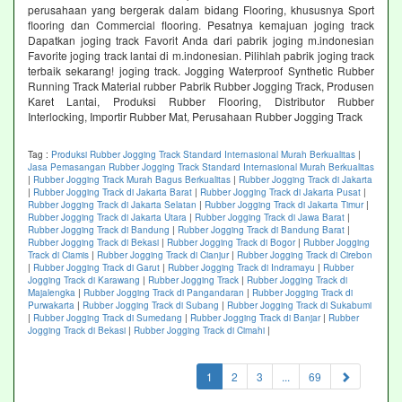
perusahaan yang bergerak dalam bidang Flooring, khususnya Sport
flooring dan Commercial flooring. Pesatnya kemajuan joging track
Dapatkan joging track Favorit Anda dari pabrik joging m.indonesian
Favorite joging track lantai di m.indonesian. Pilihlah pabrik joging track
terbaik sekarang! joging track. Jogging Waterproof Synthetic Rubber
Running Track Material rubber Pabrik Rubber Jogging Track, Produsen
Karet Lantai, Produksi Rubber Flooring, Distributor Rubber
Interlocking, Importir Rubber Mat, Perusahaan Rubber Jogging Track
Tag :
Produksi Rubber Jogging Track Standard Internasional Murah Berkualitas
|
Jasa Pemasangan Rubber Jogging Track Standard Internasional Murah Berkualitas
|
Rubber Jogging Track Murah Bagus Berkualitas
|
Rubber Jogging Track di Jakarta
|
Rubber Jogging Track di Jakarta Barat
|
Rubber Jogging Track di Jakarta Pusat
|
Rubber Jogging Track di Jakarta Selatan
|
Rubber Jogging Track di Jakarta Timur
|
Rubber Jogging Track di Jakarta Utara
|
Rubber Jogging Track di Jawa Barat
|
Rubber Jogging Track di Bandung
|
Rubber Jogging Track di Bandung Barat
|
Rubber Jogging Track di Bekasi
|
Rubber Jogging Track di Bogor
|
Rubber Jogging
Track di Ciamis
|
Rubber Jogging Track di Cianjur
|
Rubber Jogging Track di Cirebon
|
Rubber Jogging Track di Garut
|
Rubber Jogging Track di Indramayu
|
Rubber
Jogging Track di Karawang
|
Rubber Jogging Track
|
Rubber Jogging Track di
Majalengka
|
Rubber Jogging Track di Pangandaran
|
Rubber Jogging Track di
Purwakarta
|
Rubber Jogging Track di Subang
|
Rubber Jogging Track di Sukabumi
|
Rubber Jogging Track di Sumedang
|
Rubber Jogging Track di Banjar
|
Rubber
Jogging Track di Bekasi
|
Rubber Jogging Track di Cimahi
|
(current)
1
2
3
...
69