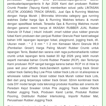
pembuatanlapangantenis 9 Apr 2026 Kami dari produsen Rubber
Crumb Powder (Tepung Karet) memberikan solusi yaitu LINTASAN
ATLETIK JOGGING TRACK GRAVEL. Jual Gps & Running Watches
dengan Harga Murah | Bhinneka bhinneka category gps running
watches Daftar harga Gps & Running Watches terbaru & murah
dengan spesifikasi terbaik. Tersedia Gps & Running Watches murah
dengan garansi resmi hanya di AKASAH RUBBER JUAL Rubber
Granule Of Futsal | inkuiri industri. zmart rubber plus rubber granule
futsal Kami produsen dan penjual Rubber Granule Pasir karet sebagai
bahan infill lapangan lapangan futsal, playground, jogging track, dll.
Ukuran mesh : * 2 3 mm * 1 2 mm Kemasan Murni Granule 99,9
(Pembelian Grosir!) Harga Paling Murah! Rubber Crumb untuk
lapangan Tenis, Basket dan sarana olah raga purborahadianto rubber
crumb untuk lapangan tenis basket 30 Agt 2026 yang lebih murah
seperti memakai bahan Crumb Rubber Powder (RCP). dan Tentunya
Kami produsen RCP sangat bangga karena bahan RCP ini di How to
pave wet pour athletic track,Sandwich system running track Grosir
rubber track Gallery Buy Low Price rubber track Lots on id.aliexpress w
wholesale rubber track Grosir rubber track Murah rubber track Lots,
Beli dari yang terpercaya rubber track Grosir. 32mm kombinasi track
roda DIY model tangki roda teknologi produksi Kualitas asli onemix Air
Peredam Kejut Sneaker Untuk Pria Jogging Track rubber Pabrik
Rubber Jogging Track, Produsen Karet Lantai, Produksi Rubber
Flooring, Distributor Rubber Interlocking, Importir Rubber Mat,
Perusahaan Rubber Jogging Track