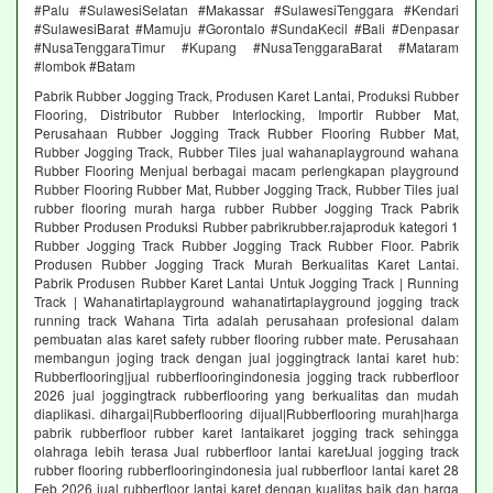
#Palu #SulawesiSelatan #Makassar #SulawesiTenggara #Kendari
#SulawesiBarat #Mamuju #Gorontalo #SundaKecil #Bali #Denpasar
#NusaTenggaraTimur #Kupang #NusaTenggaraBarat #Mataram
#lombok #Batam
Pabrik Rubber Jogging Track, Produsen Karet Lantai, Produksi Rubber
Flooring, Distributor Rubber Interlocking, Importir Rubber Mat,
Perusahaan Rubber Jogging Track Rubber Flooring Rubber Mat,
Rubber Jogging Track, Rubber Tiles jual wahanaplayground wahana
Rubber Flooring Menjual berbagai macam perlengkapan playground
Rubber Flooring Rubber Mat, Rubber Jogging Track, Rubber Tiles jual
rubber flooring murah harga rubber Rubber Jogging Track Pabrik
Rubber Produsen Produksi Rubber pabrikrubber.rajaproduk kategori 1
Rubber Jogging Track Rubber Jogging Track Rubber Floor. Pabrik
Produsen Rubber Jogging Track Murah Berkualitas Karet Lantai.
Pabrik Produsen Rubber Karet Lantai Untuk Jogging Track | Running
Track | Wahanatirtaplayground wahanatirtaplayground jogging track
running track Wahana Tirta adalah perusahaan profesional dalam
pembuatan alas karet safety rubber flooring rubber mate. Perusahaan
membangun joging track dengan jual joggingtrack lantai karet hub:
Rubberflooring|jual rubberflooringindonesia jogging track rubberfloor
2026 jual joggingtrack rubberflooring yang berkualitas dan mudah
diaplikasi. dihargai|Rubberflooring dijual|Rubberflooring murah|harga
pabrik rubberfloor rubber karet lantaikaret jogging track sehingga
olahraga lebih terasa Jual rubberfloor lantai karetJual jogging track
rubber flooring rubberflooringindonesia jual rubberfloor lantai karet 28
Feb 2026 jual rubberfloor lantai karet dengan kualitas baik dan harga