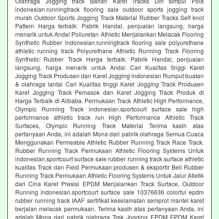
Olahraga Jogging track Bahan Karet Tracks Diri simpul Pola
indonesian.runningtrack flooring sale outdoor sports jogging track
murah Outdoor Sports Jogging Track Material Rubber Tracks Self knot
Pattern Harga terbaik: Pabrik Handal, penjualan langsung, harga
menarik untuk Anda! Poliuretan Athletic Menjalankan Melacak Flooring
Synthetic Rubber indonesian.runningtrack flooring sale polyurethane
athletic running track Polyurethane Athletic Running Track Flooring
Synthetic Rubber Track Harga terbaik: Pabrik Handal, penjualan
langsung, harga menarik untuk Anda! Cari Kualitas tinggi Karet
Jogging Track Produsen dan Karet Jogging indonesian Rumput buatan
& olahraga lantai Cari Kualitas tinggi Karet Jogging Track Produsen
Karet Jogging Track Pemasok dan Karet Jogging Track Produk di
Harga Terbaik di Alibaba. Permukaan Track Athletic High Performance,
Olympic Running Track indonesian.sportcourt surface sale high
performance athletic track run High Performance Athletic Track
Surfaces, Olympic Running Track Material Terima kasih atas
pertanyaan Anda, ini adalah Mona dari pabrik olahraga Semua Cuaca
Menggunakan Permeable Athletic Rubber Running Track Race Track.
Rubber Running Track Permukaan Athletic Flooring Systems Untuk
indonesian.sportcourt surface sale rubber running track surface athletic
kualitas Track dan Field Permukaan produsen & eksportir Beli Rubber
Running Track Permukaan Athletic Flooring Systems Untuk Jalur Atletik
dari Cina Karet Presisi EPDM Menjalankan Track Surface, Outdoor
Running indonesian.sportcourt surface sale 10376636 colorful epdm
rubber running track IAAF sertifikat keselamatan semprot mantel karet
berjalan melacak permukaan. Terima kasih atas pertanyaan Anda, ini
adalah Mona dari pabrik olahraga Trek Jogging EPDM EPDM Karet