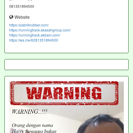
081351894500
Website
https://pabrikrubber.com/
https://runningtrack.akasahgroup.com/
https://runningtrack.akbam.com/
https://wa.me/6281351894500