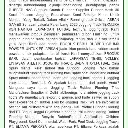
dihargai|Rubberflooring dijual|Rubberflooring murah|harga pabrik
RUBBER NAS Supplier Crumb Rubber, Supplier Rubber Mesh 30
Karet Lintasan Jogging Perusahaan Kami Bekerja Keras Untuk
Menjadi Yang Terbaik Dalam Atletik Running track Official ASEAN
GAMES Senayan Jakarta Palembang 2026 Jogging Track TEXMURA
KONTRAKTOR LAPANGAN FUTSAL texmura joggingtrack Kami
menawarkan produk pelapisan permukaan (Floor Finishing) untuk
jogging running track dengan teknologi terkini dan kualitas terbaik
yaitu SigmaTurf® ada pabrik PRODUK BARU RUBBER CRUMB
POWDER UNTUK PELAPISAN jualo iklan produk baru rubber crumb
powder untuk pelapisan lantai karet Kami menyediakan PRODUK
BARU dalam pembuatan lapisan LAPANGAN TENIS, VOLLEY,
LINTASAN ATLETIK, JOGGING TRACK, BADMINTON,FUTSAL. Cina
Spray mantel karet Indoor dan Outdoor Jogging Track bahan
m.topfaketurf running track running track spray coat indoor and outdoor
Spray mantel indoor dan outdoor karet jogging track bahan. 1. jogging
track bahan Deskripsi. Q: Apakah keuntungan dari pabrik Anda?
Mengapa saya harus Jogging Track Rubber Flooring Tiles
Manufacturer Supplier in Delhi fabflooringsindia rubber jogging track
floors We manufacture, export, dispense, and trade as well as supply
best excellence of Rubber Tiles for Jogging Track. We are involved in
offering our customers with ada pabrik Jual Produk Rubber Flooring
dari PT Bagus Unggul Sejahtera rubberindustri rubberflooring Rubber
Flooring Material: Recycle RubberProduct Application: Children
Playground, Sport Commercial, Water Park, Pool Deck, Jogging Track,.
PT. ELTAMA PERKASA eltamaperkasa PT. Eltama Perkasa adalah