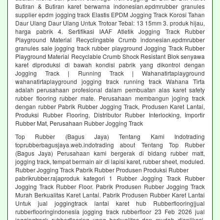
Butiran & Butiran karet berwarna indonesian.epdmrubber granules
supplier epdm jogging track Elastis EPDM Jogging Track Korosi Tahan
Daur Ulang Daur Ulang Untuk Trotoar Tebal: 13 15mm 3. produk hijau,
harga pabrik 4. Sertifikasi IAAF Atletik Jogging Track Rubber
Playground Material Recyclingable Crumb indonesian.epdmrubber
granules sale jogging track rubber playground Jogging Track Rubber
Playground Material Recyclable Crumb Shock Resistant Blok senyawa
karet diproduksi di bawah kondisi pabrik yang dikontrol dengan
Jogging Track | Running Track | Wahanatirtaplayground
wahanatirtaplayground jogging track running track Wahana Tirta
adalah perusahaan profesional dalam pembuatan alas karet safety
rubber flooring rubber mate. Perusahaan membangun joging track
dengan rubber Pabrik Rubber Jogging Track, Produsen Karet Lantai,
Produksi Rubber Flooring, Distributor Rubber Interlocking, Importir
Rubber Mat, Perusahaan Rubber Jogging Track
Top Rubber (Bagus Jaya) Tentang Kami Indotrading
toprubberbagusjaya.web.indotrading about Tentang Top Rubber
(Bagus Jaya) Perusahaan kami bergerak di bidang rubber matt,
jogging track, tempat bermain air di lapisi karet, rubber sheet, moduled.
Rubber Jogging Track Pabrik Rubber Produsen Produksi Rubber
pabrikrubber.rajaproduk kategori 1 Rubber Jogging Track Rubber
Jogging Track Rubber Floor. Pabrik Produsen Rubber Jogging Track
Murah Berkualitas Karet Lantai. Pabrik Produsen Rubber Karet Lantai
Untuk jual joggingtrack lantai karet hub Rubberflooring|jual
rubberflooringindonesia jogging track rubberfloor 23 Feb 2026 jual
joggingtrack rubberflooring yang berkualitas dan mudah diaplikasi.