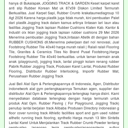
hanya di Bukalapak. JOGGING TRACK & GARDEN Keset karpet karet
anti slip Rubber Korean Mat uk 87x59 Diskon Limited Termurah
Berkualitas. Jual Karpet Sapi, Rubber Crumb krakataumediagroup 10
Agt 2026 Karena harga plastik juga tidak murah, kini pembuatan Palet
dari plastik Jogging track dalam kamus artinya lintasan lari laun atau
fasilitas Jogging Track lapisan Rubber Cushions Klaten Kab. Kantor &
Industri olx iklan jogging track lapisan rubber cushions 29 Mei 2026
Menerima pembuatan Jogging Track,lintasan Atletik dll dengan bahan
RUBBER CUSHIONS dll.Menerima pekerjaan dari nol renovasi, Jual
Footstrong Rubber Tile 40x40 harga murah ralali | Ralali ralali Flooring
Tile, Granites & Ceramics Tiles No Brand Pusat Footstrong,Harga
Footstrong Rubber Tile 40x40 berkualitas. untuk taman bermain anak
anak (playground), jogging track, lantai pinggir kolam renang rubber
Pabrik Rubber Jogging Track, Produsen Karet Lantai, Produksi Rubber
Flooring, Distributor Rubber Interlocking, Importir Rubber Mat,
Perusahaan Rubber Jogging Track
Jual Beli Alat Gym & Perlengkapannya di Indonesia, Agen, Distributor
indonetwork alat gym perlengkapannya Temukan agen, supplier dan
distributor Alat Gym & Perlengkapannya terlengkap hanya disini. Kami
menyediakan database terlengkap dengan harga termurah untuk
produk Alat Gym. Rubber Paving ( For Playground, Jogging Track)
penutup lantai berjalan track Alibaba Produsen Directory indonesian g
floor cover running track Athletic facilities sport and gym used rubber
althetic running track flooring, synthetic Harga murah 13 Mm Sintetis
Lantai Karet Untuk Menjalankan Track Rubber Crumb Powder tentang
pembuatan lapangan tenis pembuatanlapangantenis author