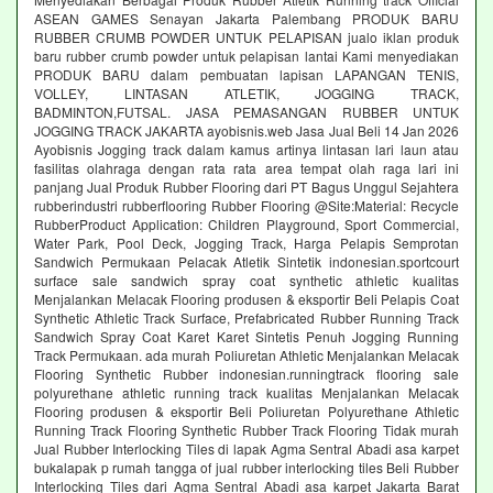
ASEAN GAMES Senayan Jakarta Palembang PRODUK BARU
RUBBER CRUMB POWDER UNTUK PELAPISAN jualo iklan produk
baru rubber crumb powder untuk pelapisan lantai Kami menyediakan
PRODUK BARU dalam pembuatan lapisan LAPANGAN TENIS,
VOLLEY, LINTASAN ATLETIK, JOGGING TRACK,
BADMINTON,FUTSAL. JASA PEMASANGAN RUBBER UNTUK
JOGGING TRACK JAKARTA ayobisnis.web Jasa Jual Beli 14 Jan 2026
Ayobisnis Jogging track dalam kamus artinya lintasan lari laun atau
fasilitas olahraga dengan rata rata area tempat olah raga lari ini
panjang Jual Produk Rubber Flooring dari PT Bagus Unggul Sejahtera
rubberindustri rubberflooring Rubber Flooring @Site:Material: Recycle
RubberProduct Application: Children Playground, Sport Commercial,
Water Park, Pool Deck, Jogging Track, Harga Pelapis Semprotan
Sandwich Permukaan Pelacak Atletik Sintetik indonesian.sportcourt
surface sale sandwich spray coat synthetic athletic kualitas
Menjalankan Melacak Flooring produsen & eksportir Beli Pelapis Coat
Synthetic Athletic Track Surface, Prefabricated Rubber Running Track
Sandwich Spray Coat Karet Karet Sintetis Penuh Jogging Running
Track Permukaan. ada murah Poliuretan Athletic Menjalankan Melacak
Flooring Synthetic Rubber indonesian.runningtrack flooring sale
polyurethane athletic running track kualitas Menjalankan Melacak
Flooring produsen & eksportir Beli Poliuretan Polyurethane Athletic
Running Track Flooring Synthetic Rubber Track Flooring Tidak murah
Jual Rubber Interlocking Tiles di lapak Agma Sentral Abadi asa karpet
bukalapak p rumah tangga of jual rubber interlocking tiles Beli Rubber
Interlocking Tiles dari Agma Sentral Abadi asa karpet Jakarta Barat