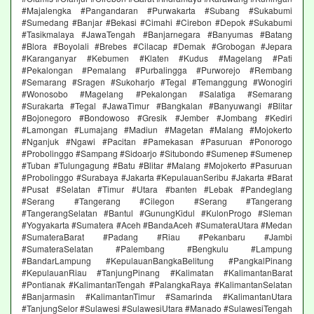
#Majalengka #Pangandaran #Purwakarta #Subang #Sukabumi
#Sumedang #Banjar #Bekasi #Cimahi #Cirebon #Depok #Sukabumi
#Tasikmalaya #JawaTengah #Banjarnegara #Banyumas #Batang
#Blora #Boyolali #Brebes #Cilacap #Demak #Grobogan #Jepara
#Karanganyar #Kebumen #Klaten #Kudus #Magelang #Pati
#Pekalongan #Pemalang #Purbalingga #Purworejo #Rembang
#Semarang #Sragen #Sukoharjo #Tegal #Temanggung #Wonogiri
#Wonosobo #Magelang #Pekalongan #Salatiga #Semarang
#Surakarta #Tegal #JawaTimur #Bangkalan #Banyuwangi #Blitar
#Bojonegoro #Bondowoso #Gresik #Jember #Jombang #Kediri
#Lamongan #Lumajang #Madiun #Magetan #Malang #Mojokerto
#Nganjuk #Ngawi #Pacitan #Pamekasan #Pasuruan #Ponorogo
#Probolinggo #Sampang #Sidoarjo #Situbondo #Sumenep #Sumenep
#Tuban #Tulungagung #Batu #Blitar #Malang #Mojokerto #Pasuruan
#Probolinggo #Surabaya #Jakarta #KepulauanSeribu #Jakarta #Barat
#Pusat #Selatan #Timur #Utara #banten #Lebak #Pandeglang
#Serang #Tangerang #Cilegon #Serang #Tangerang
#TangerangSelatan #Bantul #GunungKidul #KulonProgo #Sleman
#Yogyakarta #Sumatera #Aceh #BandaAceh #SumateraUtara #Medan
#SumateraBarat #Padang #Riau #Pekanbaru #Jambi
#SumateraSelatan #Palembang #Bengkulu #Lampung
#BandarLampung #KepulauanBangkaBelitung #PangkalPinang
#KepulauanRiau #TanjungPinang #Kalimatan #KalimantanBarat
#Pontianak #KalimantanTengah #PalangkaRaya #KalimantanSelatan
#Banjarmasin #KalimantanTimur #Samarinda #KalimantanUtara
#TanjungSelor #Sulawesi #SulawesiUtara #Manado #SulawesiTengah