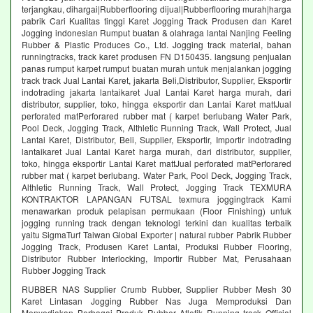
terjangkau, dihargai|Rubberflooring dijual|Rubberflooring murah|harga
pabrik Cari Kualitas tinggi Karet Jogging Track Produsen dan Karet
Jogging indonesian Rumput buatan & olahraga lantai Nanjing Feeling
Rubber & Plastic Produces Co., Ltd. Jogging track material, bahan
runningtracks, track karet produsen FN D150435. langsung penjualan
panas rumput karpet rumput buatan murah untuk menjalankan jogging
track track Jual Lantai Karet, jakarta Beli,Distributor, Supplier, Eksportir
indotrading jakarta lantaikaret Jual Lantai Karet harga murah, dari
distributor, supplier, toko, hingga eksportir dan Lantai Karet mattJual
perforated matPerforared rubber mat ( karpet berlubang Water Park,
Pool Deck, Jogging Track, Althletic Running Track, Wall Protect, Jual
Lantai Karet, Distributor, Beli, Supplier, Eksportir, Importir indotrading
lantaikaret Jual Lantai Karet harga murah, dari distributor, supplier,
toko, hingga eksportir Lantai Karet mattJual perforated matPerforared
rubber mat ( karpet berlubang. Water Park, Pool Deck, Jogging Track,
Althletic Running Track, Wall Protect, Jogging Track TEXMURA
KONTRAKTOR LAPANGAN FUTSAL texmura joggingtrack Kami
menawarkan produk pelapisan permukaan (Floor Finishing) untuk
jogging running track dengan teknologi terkini dan kualitas terbaik
yaitu SigmaTurf Taiwan Global Exporter | natural rubber Pabrik Rubber
Jogging Track, Produsen Karet Lantai, Produksi Rubber Flooring,
Distributor Rubber Interlocking, Importir Rubber Mat, Perusahaan
Rubber Jogging Track
RUBBER NAS Supplier Crumb Rubber, Supplier Rubber Mesh 30
Karet Lintasan Jogging Rubber Nas Juga Memproduksi Dan
Menyediakan Berbagai Produk Rubber Atletik Running track Official