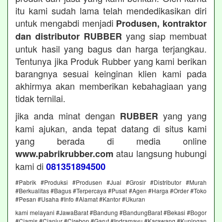
itu kami sudah lama telah mendedikasikan diri
untuk mengabdi menjadi
Produsen, kontraktor
yang siap membuat
dan distributor RUBBER
untuk hasil yang bagus dan harga terjangkau.
Tentunya jika Produk Rubber yang kami berikan
barangnya sesuai keinginan klien kami pada
akhirmya akan memberikan kebahagiaan yang
tidak ternilai.
jika anda minat dengan
yang yang
RUBBER
kami ajukan, anda tepat datang di situs kami
yang berada di media online
atau langsung hubungi
www.pabrikrubber.com
kami di
081351894500
#Pabrik #Produksi #Produsen #Jual #Grosir #Distributor #Murah
#Berkualitas #Bagus #Terpercaya #Pusat #Agen #Harga #Order #Toko
#Pesan #Usaha #Info #Alamat #Kantor #Ukuran
kami melayani #JawaBarat #Bandung #BandungBarat #Bekasi #Bogor
#Ciamis #Cianjur #Cirebon #Garut #Indramayu #Karawang #Kuningan