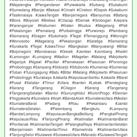
#Majalengka #Pangandaran #Purwakarta #Subang #Sukabumi
#Sumedang #Banjar #Bekasi #Cimahi #Cirebon #Depok #Sukabumi
#Tasikmalaya #JawaTengah #Banjarnegara #Banyumas #Batang
#Blora #Boyolali #Brebes #Cilacap #Demak #Grobogan #Jepara
#Karanganyar #Kebumen #Klaten #Kudus #Magelang #Pati
#Pekalongan #Pemalang #Purbalingga #Purworejo #Rembang
#Semarang #Sragen #Sukoharjo #Tegal #Temanggung #Wonogiri
#Wonosobo #Magelang #Pekalongan #Salatiga #Semarang
#Surakarta #Tegal #JawaTimur #Bangkalan #Banyuwangi #Blitar
#Bojonegoro #Bondowoso #Gresik #Jember #Jombang #Kediri
#Lamongan #Lumajang #Madiun #Magetan #Malang #Mojokerto
#Nganjuk #Ngawi #Pacitan #Pamekasan #Pasuruan #Ponorogo
#Probolinggo #Sampang #Sidoarjo #Situbondo #Sumenep #Sumenep
#Tuban #Tulungagung #Batu #Blitar #Malang #Mojokerto #Pasuruan
#Probolinggo #Surabaya #Jakarta #KepulauanSeribu #Jakarta #Barat
#Pusat #Selatan #Timur #Utara #banten #Lebak #Pandeglang
#Serang #Tangerang #Cilegon #Serang #Tangerang
#TangerangSelatan #Bantul #GunungKidul #KulonProgo #Sleman
#Yogyakarta #Sumatera #Aceh #BandaAceh #SumateraUtara #Medan
#SumateraBarat #Padang #Riau #Pekanbaru #Jambi
#SumateraSelatan #Palembang #Bengkulu #Lampung
#BandarLampung #KepulauanBangkaBelitung #PangkalPinang
#KepulauanRiau #TanjungPinang #Kalimatan #KalimantanBarat
#Pontianak #KalimantanTengah #PalangkaRaya #KalimantanSelatan
#Banjarmasin #KalimantanTimur #Samarinda #KalimantanUtara
#TanjungSelor #Sulawesi #SulawesiUtara #Manado #SulawesiTengah