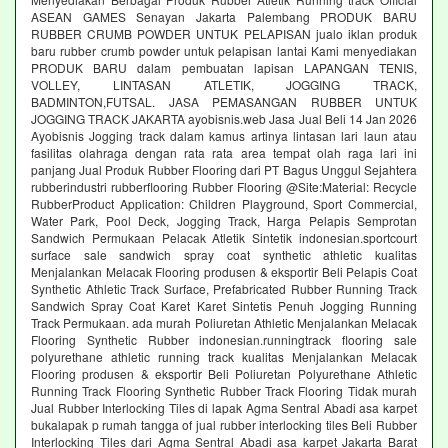
ASEAN GAMES Senayan Jakarta Palembang PRODUK BARU
RUBBER CRUMB POWDER UNTUK PELAPISAN jualo iklan produk
baru rubber crumb powder untuk pelapisan lantai Kami menyediakan
PRODUK BARU dalam pembuatan lapisan LAPANGAN TENIS,
VOLLEY, LINTASAN ATLETIK, JOGGING TRACK,
BADMINTON,FUTSAL. JASA PEMASANGAN RUBBER UNTUK
JOGGING TRACK JAKARTA ayobisnis.web Jasa Jual Beli 14 Jan 2026
Ayobisnis Jogging track dalam kamus artinya lintasan lari laun atau
fasilitas olahraga dengan rata rata area tempat olah raga lari ini
panjang Jual Produk Rubber Flooring dari PT Bagus Unggul Sejahtera
rubberindustri rubberflooring Rubber Flooring @Site:Material: Recycle
RubberProduct Application: Children Playground, Sport Commercial,
Water Park, Pool Deck, Jogging Track, Harga Pelapis Semprotan
Sandwich Permukaan Pelacak Atletik Sintetik indonesian.sportcourt
surface sale sandwich spray coat synthetic athletic kualitas
Menjalankan Melacak Flooring produsen & eksportir Beli Pelapis Coat
Synthetic Athletic Track Surface, Prefabricated Rubber Running Track
Sandwich Spray Coat Karet Karet Sintetis Penuh Jogging Running
Track Permukaan. ada murah Poliuretan Athletic Menjalankan Melacak
Flooring Synthetic Rubber indonesian.runningtrack flooring sale
polyurethane athletic running track kualitas Menjalankan Melacak
Flooring produsen & eksportir Beli Poliuretan Polyurethane Athletic
Running Track Flooring Synthetic Rubber Track Flooring Tidak murah
Jual Rubber Interlocking Tiles di lapak Agma Sentral Abadi asa karpet
bukalapak p rumah tangga of jual rubber interlocking tiles Beli Rubber
Interlocking Tiles dari Agma Sentral Abadi asa karpet Jakarta Barat