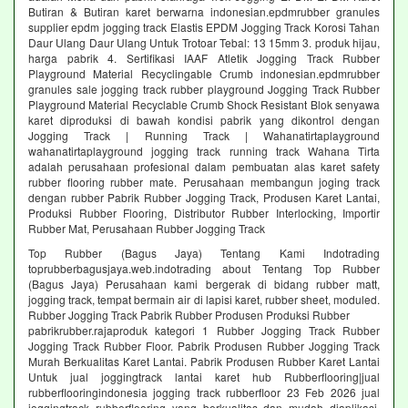
Butiran & Butiran karet berwarna indonesian.epdmrubber granules
supplier epdm jogging track Elastis EPDM Jogging Track Korosi Tahan
Daur Ulang Daur Ulang Untuk Trotoar Tebal: 13 15mm 3. produk hijau,
harga pabrik 4. Sertifikasi IAAF Atletik Jogging Track Rubber
Playground Material Recyclingable Crumb indonesian.epdmrubber
granules sale jogging track rubber playground Jogging Track Rubber
Playground Material Recyclable Crumb Shock Resistant Blok senyawa
karet diproduksi di bawah kondisi pabrik yang dikontrol dengan
Jogging Track | Running Track | Wahanatirtaplayground
wahanatirtaplayground jogging track running track Wahana Tirta
adalah perusahaan profesional dalam pembuatan alas karet safety
rubber flooring rubber mate. Perusahaan membangun joging track
dengan rubber Pabrik Rubber Jogging Track, Produsen Karet Lantai,
Produksi Rubber Flooring, Distributor Rubber Interlocking, Importir
Rubber Mat, Perusahaan Rubber Jogging Track
Top Rubber (Bagus Jaya) Tentang Kami Indotrading
toprubberbagusjaya.web.indotrading about Tentang Top Rubber
(Bagus Jaya) Perusahaan kami bergerak di bidang rubber matt,
jogging track, tempat bermain air di lapisi karet, rubber sheet, moduled.
Rubber Jogging Track Pabrik Rubber Produsen Produksi Rubber
pabrikrubber.rajaproduk kategori 1 Rubber Jogging Track Rubber
Jogging Track Rubber Floor. Pabrik Produsen Rubber Jogging Track
Murah Berkualitas Karet Lantai. Pabrik Produsen Rubber Karet Lantai
Untuk jual joggingtrack lantai karet hub Rubberflooring|jual
rubberflooringindonesia jogging track rubberfloor 23 Feb 2026 jual
joggingtrack rubberflooring yang berkualitas dan mudah diaplikasi.