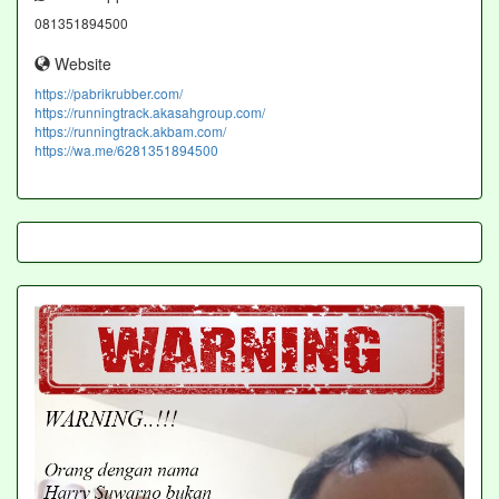
081351894500
Website
https://pabrikrubber.com/
https://runningtrack.akasahgroup.com/
https://runningtrack.akbam.com/
https://wa.me/6281351894500