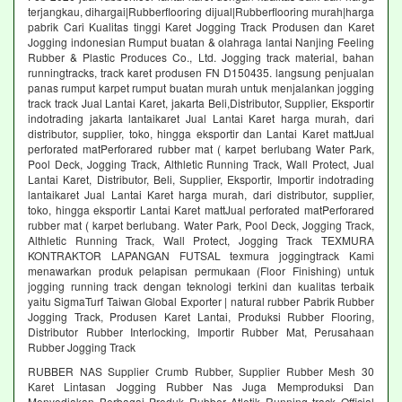
terjangkau, dihargai|Rubberflooring dijual|Rubberflooring murah|harga
pabrik Cari Kualitas tinggi Karet Jogging Track Produsen dan Karet
Jogging indonesian Rumput buatan & olahraga lantai Nanjing Feeling
Rubber & Plastic Produces Co., Ltd. Jogging track material, bahan
runningtracks, track karet produsen FN D150435. langsung penjualan
panas rumput karpet rumput buatan murah untuk menjalankan jogging
track track Jual Lantai Karet, jakarta Beli,Distributor, Supplier, Eksportir
indotrading jakarta lantaikaret Jual Lantai Karet harga murah, dari
distributor, supplier, toko, hingga eksportir dan Lantai Karet mattJual
perforated matPerforared rubber mat ( karpet berlubang Water Park,
Pool Deck, Jogging Track, Althletic Running Track, Wall Protect, Jual
Lantai Karet, Distributor, Beli, Supplier, Eksportir, Importir indotrading
lantaikaret Jual Lantai Karet harga murah, dari distributor, supplier,
toko, hingga eksportir Lantai Karet mattJual perforated matPerforared
rubber mat ( karpet berlubang. Water Park, Pool Deck, Jogging Track,
Althletic Running Track, Wall Protect, Jogging Track TEXMURA
KONTRAKTOR LAPANGAN FUTSAL texmura joggingtrack Kami
menawarkan produk pelapisan permukaan (Floor Finishing) untuk
jogging running track dengan teknologi terkini dan kualitas terbaik
yaitu SigmaTurf Taiwan Global Exporter | natural rubber Pabrik Rubber
Jogging Track, Produsen Karet Lantai, Produksi Rubber Flooring,
Distributor Rubber Interlocking, Importir Rubber Mat, Perusahaan
Rubber Jogging Track
RUBBER NAS Supplier Crumb Rubber, Supplier Rubber Mesh 30
Karet Lintasan Jogging Rubber Nas Juga Memproduksi Dan
Menyediakan Berbagai Produk Rubber Atletik Running track Official