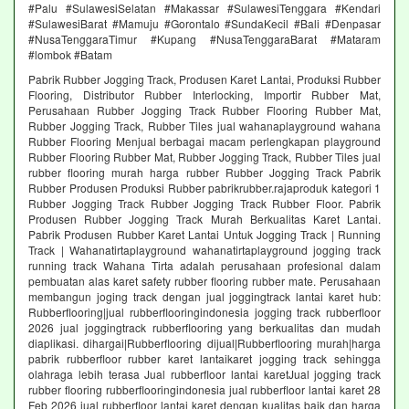
#Palu #SulawesiSelatan #Makassar #SulawesiTenggara #Kendari
#SulawesiBarat #Mamuju #Gorontalo #SundaKecil #Bali #Denpasar
#NusaTenggaraTimur #Kupang #NusaTenggaraBarat #Mataram
#lombok #Batam
Pabrik Rubber Jogging Track, Produsen Karet Lantai, Produksi Rubber
Flooring, Distributor Rubber Interlocking, Importir Rubber Mat,
Perusahaan Rubber Jogging Track Rubber Flooring Rubber Mat,
Rubber Jogging Track, Rubber Tiles jual wahanaplayground wahana
Rubber Flooring Menjual berbagai macam perlengkapan playground
Rubber Flooring Rubber Mat, Rubber Jogging Track, Rubber Tiles jual
rubber flooring murah harga rubber Rubber Jogging Track Pabrik
Rubber Produsen Produksi Rubber pabrikrubber.rajaproduk kategori 1
Rubber Jogging Track Rubber Jogging Track Rubber Floor. Pabrik
Produsen Rubber Jogging Track Murah Berkualitas Karet Lantai.
Pabrik Produsen Rubber Karet Lantai Untuk Jogging Track | Running
Track | Wahanatirtaplayground wahanatirtaplayground jogging track
running track Wahana Tirta adalah perusahaan profesional dalam
pembuatan alas karet safety rubber flooring rubber mate. Perusahaan
membangun joging track dengan jual joggingtrack lantai karet hub:
Rubberflooring|jual rubberflooringindonesia jogging track rubberfloor
2026 jual joggingtrack rubberflooring yang berkualitas dan mudah
diaplikasi. dihargai|Rubberflooring dijual|Rubberflooring murah|harga
pabrik rubberfloor rubber karet lantaikaret jogging track sehingga
olahraga lebih terasa Jual rubberfloor lantai karetJual jogging track
rubber flooring rubberflooringindonesia jual rubberfloor lantai karet 28
Feb 2026 jual rubberfloor lantai karet dengan kualitas baik dan harga