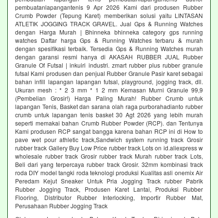
pembuatanlapangantenis 9 Apr 2026 Kami dari produsen Rubber
Crumb Powder (Tepung Karet) memberikan solusi yaitu LINTASAN
ATLETIK JOGGING TRACK GRAVEL. Jual Gps & Running Watches
dengan Harga Murah | Bhinneka bhinneka category gps running
watches Daftar harga Gps & Running Watches terbaru & murah
dengan spesifikasi terbaik. Tersedia Gps & Running Watches murah
dengan garansi resmi hanya di AKASAH RUBBER JUAL Rubber
Granule Of Futsal | inkuiri industri. zmart rubber plus rubber granule
futsal Kami produsen dan penjual Rubber Granule Pasir karet sebagai
bahan infill lapangan lapangan futsal, playground, jogging track, dll.
Ukuran mesh : * 2 3 mm * 1 2 mm Kemasan Murni Granule 99,9
(Pembelian Grosir!) Harga Paling Murah! Rubber Crumb untuk
lapangan Tenis, Basket dan sarana olah raga purborahadianto rubber
crumb untuk lapangan tenis basket 30 Agt 2026 yang lebih murah
seperti memakai bahan Crumb Rubber Powder (RCP). dan Tentunya
Kami produsen RCP sangat bangga karena bahan RCP ini di How to
pave wet pour athletic track,Sandwich system running track Grosir
rubber track Gallery Buy Low Price rubber track Lots on id.aliexpress w
wholesale rubber track Grosir rubber track Murah rubber track Lots,
Beli dari yang terpercaya rubber track Grosir. 32mm kombinasi track
roda DIY model tangki roda teknologi produksi Kualitas asli onemix Air
Peredam Kejut Sneaker Untuk Pria Jogging Track rubber Pabrik
Rubber Jogging Track, Produsen Karet Lantai, Produksi Rubber
Flooring, Distributor Rubber Interlocking, Importir Rubber Mat,
Perusahaan Rubber Jogging Track