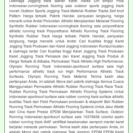
Olahraga Jogging track Bahan Karet Tracks Diri simpul Pola
indonesian.runningtrack flooring sale outdoor sports jogging track
murah Outdoor Sports Jogging Track Material Rubber Tracks Self knot
Pattern Harga terbaik: Pabrik Handal, penjualan langsung, harga
menarik untuk Anda! Poliuretan Athletic Menjalankan Melacak Flooring
Synthetic Rubber indonesian.runningtrack flooring sale polyurethane
athletic running track Polyurethane Athletic Running Track Flooring
Synthetic Rubber Track Harga terbaik: Pabrik Handal, penjualan
langsung, harga menarik untuk Anda! Cari Kualitas tinggi Karet
Jogging Track Produsen dan Karet Jogging indonesian Rumput buatan
& olahraga lantai Cari Kualitas tinggi Karet Jogging Track Produsen
Karet Jogging Track Pemasok dan Karet Jogging Track Produk di
Harga Terbaik di Alibaba. Permukaan Track Athletic High Performance,
Olympic Running Track indonesian.sportcourt surface sale high
performance athletic track run High Performance Athletic Track
Surfaces, Olympic Running Track Material Terima kasih atas
pertanyaan Anda, ini adalah Mona dari pabrik olahraga Semua Cuaca
Menggunakan Permeable Athletic Rubber Running Track Race Track.
Rubber Running Track Permukaan Athletic Flooring Systems Untuk
indonesian.sportcourt surface sale rubber running track surface athletic
kualitas Track dan Field Permukaan produsen & eksportir Beli Rubber
Running Track Permukaan Athletic Flooring Systems Untuk Jalur Atletik
dari Cina Karet Presisi EPDM Menjalankan Track Surface, Outdoor
Running indonesian.sportcourt surface sale 10376636 colorful epdm
rubber running track IAAF sertifikat keselamatan semprot mantel karet
berjalan melacak permukaan. Terima kasih atas pertanyaan Anda, ini
adalah Mona dari pabrik olahraga Trek Jogging EPDM EPDM Karet