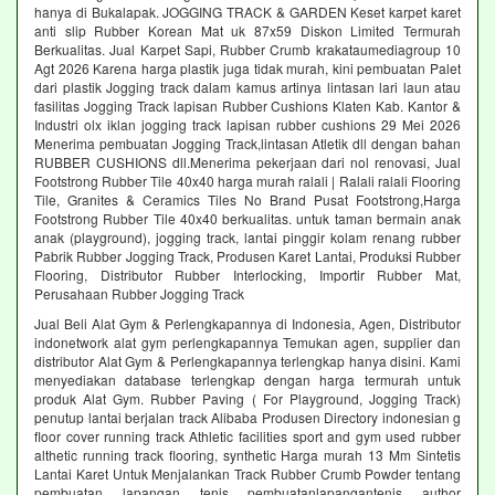
hanya di Bukalapak. JOGGING TRACK & GARDEN Keset karpet karet
anti slip Rubber Korean Mat uk 87x59 Diskon Limited Termurah
Berkualitas. Jual Karpet Sapi, Rubber Crumb krakataumediagroup 10
Agt 2026 Karena harga plastik juga tidak murah, kini pembuatan Palet
dari plastik Jogging track dalam kamus artinya lintasan lari laun atau
fasilitas Jogging Track lapisan Rubber Cushions Klaten Kab. Kantor &
Industri olx iklan jogging track lapisan rubber cushions 29 Mei 2026
Menerima pembuatan Jogging Track,lintasan Atletik dll dengan bahan
RUBBER CUSHIONS dll.Menerima pekerjaan dari nol renovasi, Jual
Footstrong Rubber Tile 40x40 harga murah ralali | Ralali ralali Flooring
Tile, Granites & Ceramics Tiles No Brand Pusat Footstrong,Harga
Footstrong Rubber Tile 40x40 berkualitas. untuk taman bermain anak
anak (playground), jogging track, lantai pinggir kolam renang rubber
Pabrik Rubber Jogging Track, Produsen Karet Lantai, Produksi Rubber
Flooring, Distributor Rubber Interlocking, Importir Rubber Mat,
Perusahaan Rubber Jogging Track
Jual Beli Alat Gym & Perlengkapannya di Indonesia, Agen, Distributor
indonetwork alat gym perlengkapannya Temukan agen, supplier dan
distributor Alat Gym & Perlengkapannya terlengkap hanya disini. Kami
menyediakan database terlengkap dengan harga termurah untuk
produk Alat Gym. Rubber Paving ( For Playground, Jogging Track)
penutup lantai berjalan track Alibaba Produsen Directory indonesian g
floor cover running track Athletic facilities sport and gym used rubber
althetic running track flooring, synthetic Harga murah 13 Mm Sintetis
Lantai Karet Untuk Menjalankan Track Rubber Crumb Powder tentang
pembuatan lapangan tenis pembuatanlapangantenis author