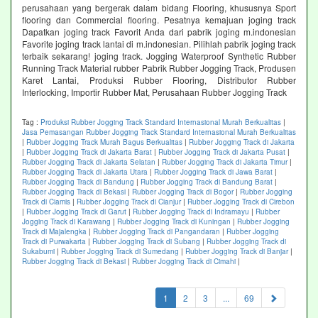
perusahaan yang bergerak dalam bidang Flooring, khususnya Sport
flooring dan Commercial flooring. Pesatnya kemajuan joging track
Dapatkan joging track Favorit Anda dari pabrik joging m.indonesian
Favorite joging track lantai di m.indonesian. Pilihlah pabrik joging track
terbaik sekarang! joging track. Jogging Waterproof Synthetic Rubber
Running Track Material rubber Pabrik Rubber Jogging Track, Produsen
Karet Lantai, Produksi Rubber Flooring, Distributor Rubber
Interlocking, Importir Rubber Mat, Perusahaan Rubber Jogging Track
Tag :
Produksi Rubber Jogging Track Standard Internasional Murah Berkualitas
|
Jasa Pemasangan Rubber Jogging Track Standard Internasional Murah Berkualitas
|
Rubber Jogging Track Murah Bagus Berkualitas
|
Rubber Jogging Track di Jakarta
|
Rubber Jogging Track di Jakarta Barat
|
Rubber Jogging Track di Jakarta Pusat
|
Rubber Jogging Track di Jakarta Selatan
|
Rubber Jogging Track di Jakarta Timur
|
Rubber Jogging Track di Jakarta Utara
|
Rubber Jogging Track di Jawa Barat
|
Rubber Jogging Track di Bandung
|
Rubber Jogging Track di Bandung Barat
|
Rubber Jogging Track di Bekasi
|
Rubber Jogging Track di Bogor
|
Rubber Jogging
Track di Ciamis
|
Rubber Jogging Track di Cianjur
|
Rubber Jogging Track di Cirebon
|
Rubber Jogging Track di Garut
|
Rubber Jogging Track di Indramayu
|
Rubber
Jogging Track di Karawang
|
Rubber Jogging Track di Kuningan
|
Rubber Jogging
Track di Majalengka
|
Rubber Jogging Track di Pangandaran
|
Rubber Jogging
Track di Purwakarta
|
Rubber Jogging Track di Subang
|
Rubber Jogging Track di
Sukabumi
|
Rubber Jogging Track di Sumedang
|
Rubber Jogging Track di Banjar
|
Rubber Jogging Track di Bekasi
|
Rubber Jogging Track di Cimahi
|
(current)
1
2
3
...
69