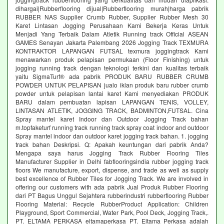
dihargai|Rubberflooring dijual|Rubberflooring murah|harga pabrik
RUBBER NAS Supplier Crumb Rubber, Supplier Rubber Mesh 30
Karet Lintasan Jogging Perusahaan Kami Bekerja Keras Untuk
Menjadi Yang Terbaik Dalam Atletik Running track Official ASEAN
GAMES Senayan Jakarta Palembang 2026 Jogging Track TEXMURA
KONTRAKTOR LAPANGAN FUTSAL texmura joggingtrack Kami
menawarkan produk pelapisan permukaan (Floor Finishing) untuk
jogging running track dengan teknologi terkini dan kualitas terbaik
yaitu SigmaTurf® ada pabrik PRODUK BARU RUBBER CRUMB
POWDER UNTUK PELAPISAN jualo iklan produk baru rubber crumb
powder untuk pelapisan lantai karet Kami menyediakan PRODUK
BARU dalam pembuatan lapisan LAPANGAN TENIS, VOLLEY,
LINTASAN ATLETIK, JOGGING TRACK, BADMINTON,FUTSAL. Cina
Spray mantel karet Indoor dan Outdoor Jogging Track bahan
m.topfaketurf running track running track spray coat indoor and outdoor
Spray mantel indoor dan outdoor karet jogging track bahan. 1. jogging
track bahan Deskripsi. Q: Apakah keuntungan dari pabrik Anda?
Mengapa saya harus Jogging Track Rubber Flooring Tiles
Manufacturer Supplier in Delhi fabflooringsindia rubber jogging track
floors We manufacture, export, dispense, and trade as well as supply
best excellence of Rubber Tiles for Jogging Track. We are involved in
offering our customers with ada pabrik Jual Produk Rubber Flooring
dari PT Bagus Unggul Sejahtera rubberindustri rubberflooring Rubber
Flooring Material: Recycle RubberProduct Application: Children
Playground, Sport Commercial, Water Park, Pool Deck, Jogging Track,.
PT. ELTAMA PERKASA eltamaperkasa PT. Eltama Perkasa adalah