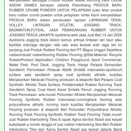
ASEAN GAMES Senayan Jakarta Palembang PRODUK BARU
RUBBER CRUMB POWDER UNTUK PELAPISAN jualo iklan produk
baru rubber crumb powder untuk pelapisan lantai Kami menyediakan
PRODUK BARU dalam pembuatan lapisan LAPANGAN TENIS,
VOLLEY, LINTASAN ATLETIK, JOGGING TRACK,
BADMINTON,FUTSAL. JASA PEMASANGAN RUBBER UNTUK
JOGGING TRACK JAKARTA ayobisnis.web Jasa Jual Beli 14 Jan 2026
Ayobisnis Jogging track dalam kamus artinya lintasan lari laun atau
fasilitas olahraga dengan rata rata area tempat olah raga lari ini
panjang Jual Produk Rubber Flooring dari PT Bagus Unggul Sejahtera
rubberindustri rubberflooring Rubber Flooring @Site:Material: Recycle
RubberProduct Application: Children Playground, Sport Commercial,
Water Park, Pool Deck, Jogging Track, Harga Pelapis Semprotan
Sandwich Permukaan Pelacak Atletik Sintetik indonesian.sportcourt
surface sale sandwich spray coat synthetic athletic kualitas
Menjalankan Melacak Flooring produsen & eksportir Beli Pelapis Coat
Synthetic Athletic Track Surface, Prefabricated Rubber Running Track
Sandwich Spray Coat Karet Karet Sintetis Penuh Jogging Running
Track Permukaan. ada murah Poliuretan Athletic Menjalankan Melacak
Flooring Synthetic Rubber indonesian.runningtrack flooring sale
polyurethane athletic running track kualitas Menjalankan Melacak
Flooring produsen & eksportir Beli Poliuretan Polyurethane Athletic
Running Track Flooring Synthetic Rubber Track Flooring Tidak murah
Jual Rubber Interlocking Tiles di lapak Agma Sentral Abadi asa karpet
bukalapak p rumah tangga of jual rubber interlocking tiles Beli Rubber
Interlocking Tiles dari Agma Sentral Abadi asa karpet Jakarta Barat