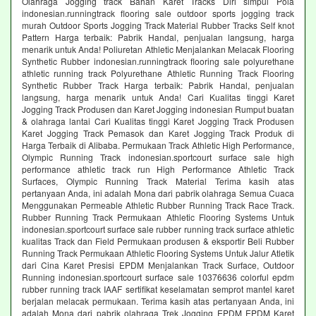
Olahraga Jogging track Bahan Karet Tracks Diri simpul Pola
indonesian.runningtrack flooring sale outdoor sports jogging track
murah Outdoor Sports Jogging Track Material Rubber Tracks Self knot
Pattern Harga terbaik: Pabrik Handal, penjualan langsung, harga
menarik untuk Anda! Poliuretan Athletic Menjalankan Melacak Flooring
Synthetic Rubber indonesian.runningtrack flooring sale polyurethane
athletic running track Polyurethane Athletic Running Track Flooring
Synthetic Rubber Track Harga terbaik: Pabrik Handal, penjualan
langsung, harga menarik untuk Anda! Cari Kualitas tinggi Karet
Jogging Track Produsen dan Karet Jogging indonesian Rumput buatan
& olahraga lantai Cari Kualitas tinggi Karet Jogging Track Produsen
Karet Jogging Track Pemasok dan Karet Jogging Track Produk di
Harga Terbaik di Alibaba. Permukaan Track Athletic High Performance,
Olympic Running Track indonesian.sportcourt surface sale high
performance athletic track run High Performance Athletic Track
Surfaces, Olympic Running Track Material Terima kasih atas
pertanyaan Anda, ini adalah Mona dari pabrik olahraga Semua Cuaca
Menggunakan Permeable Athletic Rubber Running Track Race Track.
Rubber Running Track Permukaan Athletic Flooring Systems Untuk
indonesian.sportcourt surface sale rubber running track surface athletic
kualitas Track dan Field Permukaan produsen & eksportir Beli Rubber
Running Track Permukaan Athletic Flooring Systems Untuk Jalur Atletik
dari Cina Karet Presisi EPDM Menjalankan Track Surface, Outdoor
Running indonesian.sportcourt surface sale 10376636 colorful epdm
rubber running track IAAF sertifikat keselamatan semprot mantel karet
berjalan melacak permukaan. Terima kasih atas pertanyaan Anda, ini
adalah Mona dari pabrik olahraga Trek Jogging EPDM EPDM Karet