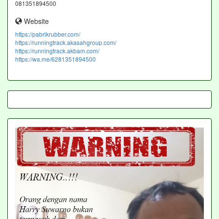
081351894500
Website
https://pabrikrubber.com/
https://runningtrack.akasahgroup.com/
https://runningtrack.akbam.com/
https://wa.me/6281351894500