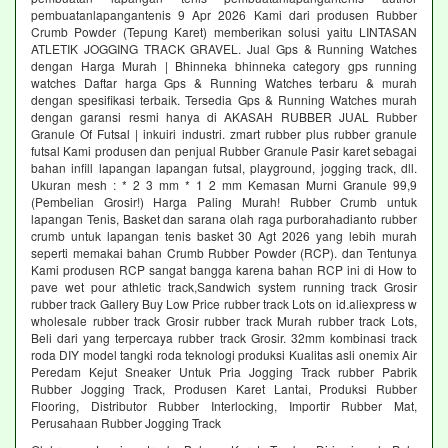
pembuatanlapangantenis 9 Apr 2026 Kami dari produsen Rubber
Crumb Powder (Tepung Karet) memberikan solusi yaitu LINTASAN
ATLETIK JOGGING TRACK GRAVEL. Jual Gps & Running Watches
dengan Harga Murah | Bhinneka bhinneka category gps running
watches Daftar harga Gps & Running Watches terbaru & murah
dengan spesifikasi terbaik. Tersedia Gps & Running Watches murah
dengan garansi resmi hanya di AKASAH RUBBER JUAL Rubber
Granule Of Futsal | inkuiri industri. zmart rubber plus rubber granule
futsal Kami produsen dan penjual Rubber Granule Pasir karet sebagai
bahan infill lapangan lapangan futsal, playground, jogging track, dll.
Ukuran mesh : * 2 3 mm * 1 2 mm Kemasan Murni Granule 99,9
(Pembelian Grosir!) Harga Paling Murah! Rubber Crumb untuk
lapangan Tenis, Basket dan sarana olah raga purborahadianto rubber
crumb untuk lapangan tenis basket 30 Agt 2026 yang lebih murah
seperti memakai bahan Crumb Rubber Powder (RCP). dan Tentunya
Kami produsen RCP sangat bangga karena bahan RCP ini di How to
pave wet pour athletic track,Sandwich system running track Grosir
rubber track Gallery Buy Low Price rubber track Lots on id.aliexpress w
wholesale rubber track Grosir rubber track Murah rubber track Lots,
Beli dari yang terpercaya rubber track Grosir. 32mm kombinasi track
roda DIY model tangki roda teknologi produksi Kualitas asli onemix Air
Peredam Kejut Sneaker Untuk Pria Jogging Track rubber Pabrik
Rubber Jogging Track, Produsen Karet Lantai, Produksi Rubber
Flooring, Distributor Rubber Interlocking, Importir Rubber Mat,
Perusahaan Rubber Jogging Track