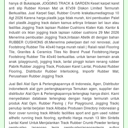
hanya di Bukalapak. JOGGING TRACK & GARDEN Keset karpet karet
anti slip Rubber Korean Mat uk 87x59 Diskon Limited Termurah
Berkualitas. Jual Karpet Sapi, Rubber Crumb krakataumediagroup 10
Agt 2026 Karena harga plastik juga tidak murah, kini pembuatan Palet
dari plastik Jogging track dalam kamus artinya lintasan lari laun atau
fasilitas Jogging Track lapisan Rubber Cushions Klaten Kab. Kantor &
Industri olx iklan jogging track lapisan rubber cushions 29 Mei 2026
Menerima pembuatan Jogging Track,lintasan Atletik dll dengan bahan
RUBBER CUSHIONS dll.Menerima pekerjaan dari nol renovasi, Jual
Footstrong Rubber Tile 40x40 harga murah ralali | Ralali ralali Flooring
Tile, Granites & Ceramics Tiles No Brand Pusat Footstrong,Harga
Footstrong Rubber Tile 40x40 berkualitas. untuk taman bermain anak
anak (playground), jogging track, lantai pinggir kolam renang rubber
Pabrik Rubber Jogging Track, Produsen Karet Lantai, Produksi Rubber
Flooring, Distributor Rubber Interlocking, Importir Rubber Mat,
Perusahaan Rubber Jogging Track
Jual Beli Alat Gym & Perlengkapannya di Indonesia, Agen, Distributor
indonetwork alat gym perlengkapannya Temukan agen, supplier dan
distributor Alat Gym & Perlengkapannya terlengkap hanya disini. Kami
menyediakan database terlengkap dengan harga termurah untuk
produk Alat Gym. Rubber Paving ( For Playground, Jogging Track)
penutup lantai berjalan track Alibaba Produsen Directory indonesian g
floor cover running track Athletic facilities sport and gym used rubber
althetic running track flooring, synthetic Harga murah 13 Mm Sintetis
Lantai Karet Untuk Menjalankan Track Rubber Crumb Powder tentang
pembuatan lapangan tenis pembuatanlapangantenis author