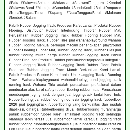
#Palu #SulawesiSelatan #Makassar #SulawesiTenggara #Kendari
#SulawesiBarat #Mamuju #Gorontalo #SundaKecil #Bali #Denpasar
#NusaTenggaraTimur #Kupang #NusaTenggaraBarat #Mataram
#lombok #Batam
Pabrik Rubber Jogging Track, Produsen Karet Lantai, Produksi Rubber
Flooring, Distributor Rubber Interlocking, Importir Rubber Mat,
Perusahaan Rubber Jogging Track Rubber Flooring Rubber Mat,
Rubber Jogging Track, Rubber Tiles jual wahanaplayground wahana
Rubber Flooring Menjual berbagai macam perlengkapan playground
Rubber Flooring Rubber Mat, Rubber Jogging Track, Rubber Tiles jual
rubber flooring murah harga rubber Rubber Jogging Track Pabrik
Rubber Produsen Produksi Rubber pabrikrubber.rajaproduk kategori 1
Rubber Jogging Track Rubber Jogging Track Rubber Floor. Pabrik
Produsen Rubber Jogging Track Murah Berkualitas Karet Lantai.
Pabrik Produsen Rubber Karet Lantai Untuk Jogging Track | Running
Track | Wahanatirtaplayground wahanatirtaplayground jogging track
running track Wahana Tirta adalah perusahaan profesional dalam
pembuatan alas karet safety rubber flooring rubber mate. Perusahaan
membangun joging track dengan jual joggingtrack lantai karet hub:
Rubberflooring|jual rubberflooringindonesia jogging track rubberfloor
2026 jual joggingtrack rubberflooring yang berkualitas dan mudah
diaplikasi. dihargai|Rubberflooring dijual|Rubberflooring murah|harga
pabrik rubberfloor rubber karet lantaikaret jogging track sehingga
olahraga lebih terasa Jual rubberfloor lantai karetJual jogging track
rubber flooring rubberflooringindonesia jual rubberfloor lantai karet 28
Feb 2026 jual rubberfloor lantai karet dengan kualitas baik dan harga