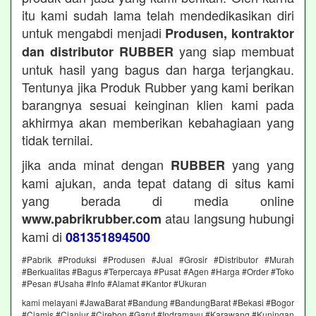
itu kami sudah lama telah mendedikasikan diri
untuk mengabdi menjadi
Produsen, kontraktor
yang siap membuat
dan distributor RUBBER
untuk hasil yang bagus dan harga terjangkau.
Tentunya jika Produk Rubber yang kami berikan
barangnya sesuai keinginan klien kami pada
akhirmya akan memberikan kebahagiaan yang
tidak ternilai.
jika anda minat dengan
yang yang
RUBBER
kami ajukan, anda tepat datang di situs kami
yang berada di media online
atau langsung hubungi
www.pabrikrubber.com
kami di
081351894500
#Pabrik #Produksi #Produsen #Jual #Grosir #Distributor #Murah
#Berkualitas #Bagus #Terpercaya #Pusat #Agen #Harga #Order #Toko
#Pesan #Usaha #Info #Alamat #Kantor #Ukuran
kami melayani #JawaBarat #Bandung #BandungBarat #Bekasi #Bogor
#Ciamis #Cianjur #Cirebon #Garut #Indramayu #Karawang #Kuningan