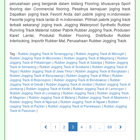
perusahaan yang bergerak dalam bidang Flooring, khususnya Sport
flooring dan Commercial flooring. Pesatnya kemajuan joging track
Dapatkan joging track Favorit Anda dari pabrik joging m.indonesian
Favorite joging track lantai di m.indonesian. Pilihlah pabrik joging track
terbaik sekarang! joging track. Jogging Waterproof Synthetic Rubber
Running Track Material rubber Pabrik Rubber Jogging Track, Produsen
Karet Lantai, Produksi Rubber Flooring, Distributor Rubber
Interlocking, Importir Rubber Mat, Perusahaan Rubber Jogging Track
Tag :
Rubber Jogging Track di Temanggung
|
Rubber Jogging Track di Wonogiri
|
Rubber Jogging Track di Wonosobo
|
Rubber Jogging Track di Magelang
|
Rubber
Jogging Track di Pekalongan
|
Rubber Jogging Track di Salatiga
|
Rubber Jogging
Track di Semarang
|
Rubber Jogging Track di Surakarta
|
Rubber Jogging Track di
Tegal
|
Rubber Jogging Track di Jawa Timur
|
Rubber Jogging Track di Bangkalan
|
Rubber Jogging Track di Banyuwangi
|
Rubber Jogging Track di Blitar
|
Rubber
Jogging Track di Bojonegoro
|
Rubber Jogging Track di Bondowoso
|
Rubber
Jogging Track di Gresik
|
Rubber Jogging Track di Jember
|
Rubber Jogging Track di
Jombang
|
Rubber Jogging Track di Kediri
|
Rubber Jogging Track di Lamongan
|
Rubber Jogging Track di Lumajang
|
Rubber Jogging Track
|
Rubber Jogging Track
di Magetan
|
Rubber Jogging Track di Malang
|
Rubber Jogging Track di Mojokerto
|
Rubber Jogging Track di Nganjuk
|
Rubber Jogging Track di Ngawi
|
Rubber
Jogging Track di Pacitan
|
Rubber Jogging Track di Pamekasan
|
Rubber Jogging
Track di Pasuruan
|
(current)
1
2
3
4
5
...
69