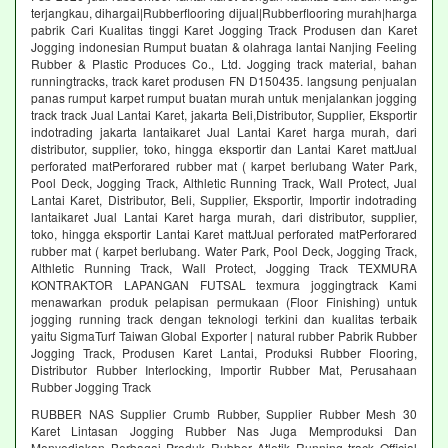
terjangkau, dihargai|Rubberflooring dijual|Rubberflooring murah|harga
pabrik Cari Kualitas tinggi Karet Jogging Track Produsen dan Karet
Jogging indonesian Rumput buatan & olahraga lantai Nanjing Feeling
Rubber & Plastic Produces Co., Ltd. Jogging track material, bahan
runningtracks, track karet produsen FN D150435. langsung penjualan
panas rumput karpet rumput buatan murah untuk menjalankan jogging
track track Jual Lantai Karet, jakarta Beli,Distributor, Supplier, Eksportir
indotrading jakarta lantaikaret Jual Lantai Karet harga murah, dari
distributor, supplier, toko, hingga eksportir dan Lantai Karet mattJual
perforated matPerforared rubber mat ( karpet berlubang Water Park,
Pool Deck, Jogging Track, Althletic Running Track, Wall Protect, Jual
Lantai Karet, Distributor, Beli, Supplier, Eksportir, Importir indotrading
lantaikaret Jual Lantai Karet harga murah, dari distributor, supplier,
toko, hingga eksportir Lantai Karet mattJual perforated matPerforared
rubber mat ( karpet berlubang. Water Park, Pool Deck, Jogging Track,
Althletic Running Track, Wall Protect, Jogging Track TEXMURA
KONTRAKTOR LAPANGAN FUTSAL texmura joggingtrack Kami
menawarkan produk pelapisan permukaan (Floor Finishing) untuk
jogging running track dengan teknologi terkini dan kualitas terbaik
yaitu SigmaTurf Taiwan Global Exporter | natural rubber Pabrik Rubber
Jogging Track, Produsen Karet Lantai, Produksi Rubber Flooring,
Distributor Rubber Interlocking, Importir Rubber Mat, Perusahaan
Rubber Jogging Track
RUBBER NAS Supplier Crumb Rubber, Supplier Rubber Mesh 30
Karet Lintasan Jogging Rubber Nas Juga Memproduksi Dan
Menyediakan Berbagai Produk Rubber Atletik Running track Official