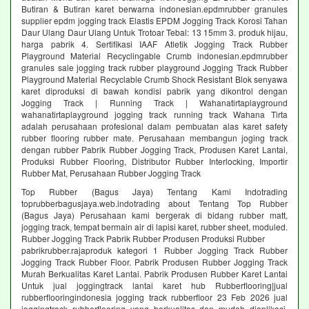
Butiran & Butiran karet berwarna indonesian.epdmrubber granules
supplier epdm jogging track Elastis EPDM Jogging Track Korosi Tahan
Daur Ulang Daur Ulang Untuk Trotoar Tebal: 13 15mm 3. produk hijau,
harga pabrik 4. Sertifikasi IAAF Atletik Jogging Track Rubber
Playground Material Recyclingable Crumb indonesian.epdmrubber
granules sale jogging track rubber playground Jogging Track Rubber
Playground Material Recyclable Crumb Shock Resistant Blok senyawa
karet diproduksi di bawah kondisi pabrik yang dikontrol dengan
Jogging Track | Running Track | Wahanatirtaplayground
wahanatirtaplayground jogging track running track Wahana Tirta
adalah perusahaan profesional dalam pembuatan alas karet safety
rubber flooring rubber mate. Perusahaan membangun joging track
dengan rubber Pabrik Rubber Jogging Track, Produsen Karet Lantai,
Produksi Rubber Flooring, Distributor Rubber Interlocking, Importir
Rubber Mat, Perusahaan Rubber Jogging Track
Top Rubber (Bagus Jaya) Tentang Kami Indotrading
toprubberbagusjaya.web.indotrading about Tentang Top Rubber
(Bagus Jaya) Perusahaan kami bergerak di bidang rubber matt,
jogging track, tempat bermain air di lapisi karet, rubber sheet, moduled.
Rubber Jogging Track Pabrik Rubber Produsen Produksi Rubber
pabrikrubber.rajaproduk kategori 1 Rubber Jogging Track Rubber
Jogging Track Rubber Floor. Pabrik Produsen Rubber Jogging Track
Murah Berkualitas Karet Lantai. Pabrik Produsen Rubber Karet Lantai
Untuk jual joggingtrack lantai karet hub Rubberflooring|jual
rubberflooringindonesia jogging track rubberfloor 23 Feb 2026 jual
joggingtrack rubberflooring yang berkualitas dan mudah diaplikasi.