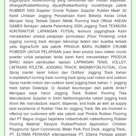
dihargai|Rubberflooring dijual|Rubberflooring murah|harga pabrik
RUBBER NAS Supplier Crumb Rubber, Supplier Rubber Mesh 30
Karet Lintasan Jogging Perusahaan Kami Bekerja Keras Untuk
Menjadi Yang Terbaik Dalam Atletik Running track Official ASEAN
GAMES Senayan Jakarta Palembang 2026 Jogging Track TEXMURA
KONTRAKTOR LAPANGAN FUTSAL texmura joggingtrack Kami
menawarkan produk pelapisan permukaan (Floor Finishing) untuk
jogging running track dengan teknologi terkini dan kualitas terbaik
yaitu SigmaTurf® ada pabrik PRODUK BARU RUBBER CRUMB
POWDER UNTUK PELAPISAN jualo iklan produk baru rubber crumb
powder untuk pelapisan lantai karet Kami menyediakan PRODUK
BARU dalam pembuatan lapisan LAPANGAN TENIS, VOLLEY,
LINTASAN ATLETIK, JOGGING TRACK, BADMINTON,FUTSAL. Cina
Spray mantel karet Indoor dan Outdoor Jogging Track bahan
m.topfaketurf running track running track spray coat indoor and outdoor
Spray mantel indoor dan outdoor karet jogging track bahan. 1. jogging
track bahan Deskripsi. Q: Apakah keuntungan dari pabrik Anda?
Mengapa saya harus Jogging Track Rubber Flooring Tiles
Manufacturer Supplier in Delhi fabflooringsindia rubber jogging track
floors We manufacture, export, dispense, and trade as well as supply
best excellence of Rubber Tiles for Jogging Track. We are involved in
offering our customers with ada pabrik Jual Produk Rubber Flooring
dari PT Bagus Unggul Sejahtera rubberindustri rubberflooring Rubber
Flooring Material: Recycle RubberProduct Application: Children
Playground, Sport Commercial, Water Park, Pool Deck, Jogging Track,.
PT. ELTAMA PERKASA eltamaperkasa PT. Eltama Perkasa adalah