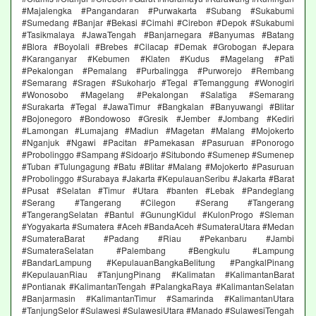
#Majalengka #Pangandaran #Purwakarta #Subang #Sukabumi
#Sumedang #Banjar #Bekasi #Cimahi #Cirebon #Depok #Sukabumi
#Tasikmalaya #JawaTengah #Banjarnegara #Banyumas #Batang
#Blora #Boyolali #Brebes #Cilacap #Demak #Grobogan #Jepara
#Karanganyar #Kebumen #Klaten #Kudus #Magelang #Pati
#Pekalongan #Pemalang #Purbalingga #Purworejo #Rembang
#Semarang #Sragen #Sukoharjo #Tegal #Temanggung #Wonogiri
#Wonosobo #Magelang #Pekalongan #Salatiga #Semarang
#Surakarta #Tegal #JawaTimur #Bangkalan #Banyuwangi #Blitar
#Bojonegoro #Bondowoso #Gresik #Jember #Jombang #Kediri
#Lamongan #Lumajang #Madiun #Magetan #Malang #Mojokerto
#Nganjuk #Ngawi #Pacitan #Pamekasan #Pasuruan #Ponorogo
#Probolinggo #Sampang #Sidoarjo #Situbondo #Sumenep #Sumenep
#Tuban #Tulungagung #Batu #Blitar #Malang #Mojokerto #Pasuruan
#Probolinggo #Surabaya #Jakarta #KepulauanSeribu #Jakarta #Barat
#Pusat #Selatan #Timur #Utara #banten #Lebak #Pandeglang
#Serang #Tangerang #Cilegon #Serang #Tangerang
#TangerangSelatan #Bantul #GunungKidul #KulonProgo #Sleman
#Yogyakarta #Sumatera #Aceh #BandaAceh #SumateraUtara #Medan
#SumateraBarat #Padang #Riau #Pekanbaru #Jambi
#SumateraSelatan #Palembang #Bengkulu #Lampung
#BandarLampung #KepulauanBangkaBelitung #PangkalPinang
#KepulauanRiau #TanjungPinang #Kalimatan #KalimantanBarat
#Pontianak #KalimantanTengah #PalangkaRaya #KalimantanSelatan
#Banjarmasin #KalimantanTimur #Samarinda #KalimantanUtara
#TanjungSelor #Sulawesi #SulawesiUtara #Manado #SulawesiTengah