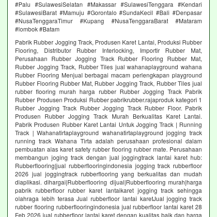
#Palu #SulawesiSelatan #Makassar #SulawesiTenggara #Kendari
#SulawesiBarat #Mamuju #Gorontalo #SundaKecil #Bali #Denpasar
#NusaTenggaraTimur #Kupang #NusaTenggaraBarat #Mataram
#lombok #Batam
Pabrik Rubber Jogging Track, Produsen Karet Lantai, Produksi Rubber
Flooring, Distributor Rubber Interlocking, Importir Rubber Mat,
Perusahaan Rubber Jogging Track Rubber Flooring Rubber Mat,
Rubber Jogging Track, Rubber Tiles jual wahanaplayground wahana
Rubber Flooring Menjual berbagai macam perlengkapan playground
Rubber Flooring Rubber Mat, Rubber Jogging Track, Rubber Tiles jual
rubber flooring murah harga rubber Rubber Jogging Track Pabrik
Rubber Produsen Produksi Rubber pabrikrubber.rajaproduk kategori 1
Rubber Jogging Track Rubber Jogging Track Rubber Floor. Pabrik
Produsen Rubber Jogging Track Murah Berkualitas Karet Lantai.
Pabrik Produsen Rubber Karet Lantai Untuk Jogging Track | Running
Track | Wahanatirtaplayground wahanatirtaplayground jogging track
running track Wahana Tirta adalah perusahaan profesional dalam
pembuatan alas karet safety rubber flooring rubber mate. Perusahaan
membangun joging track dengan jual joggingtrack lantai karet hub:
Rubberflooring|jual rubberflooringindonesia jogging track rubberfloor
2026 jual joggingtrack rubberflooring yang berkualitas dan mudah
diaplikasi. dihargai|Rubberflooring dijual|Rubberflooring murah|harga
pabrik rubberfloor rubber karet lantaikaret jogging track sehingga
olahraga lebih terasa Jual rubberfloor lantai karetJual jogging track
rubber flooring rubberflooringindonesia jual rubberfloor lantai karet 28
Feb 2026 jual rubberfloor lantai karet dengan kualitas baik dan harga