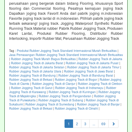
perusahaan yang bergerak dalam bidang Flooring, khususnya Sport
flooring dan Commercial flooring. Pesatnya kemajuan joging track
Dapatkan joging track Favorit Anda dari pabrik joging m.indonesian
Favorite joging track lantai di m.indonesian. Pilihlah pabrik joging track
terbaik sekarang! joging track. Jogging Waterproof Synthetic Rubber
Running Track Material rubber Pabrik Rubber Jogging Track, Produsen
Karet Lantai, Produksi Rubber Flooring, Distributor Rubber
Interlocking, Importir Rubber Mat, Perusahaan Rubber Jogging Track
Tag :
Produksi Rubber Jogging Track Standard Internasional Murah Berkualitas
|
Jasa Pemasangan Rubber Jogging Track Standard Internasional Murah Berkualitas
|
Rubber Jogging Track Murah Bagus Berkualitas
|
Rubber Jogging Track di Jakarta
|
Rubber Jogging Track di Jakarta Barat
|
Rubber Jogging Track di Jakarta Pusat
|
Rubber Jogging Track di Jakarta Selatan
|
Rubber Jogging Track di Jakarta Timur
|
Rubber Jogging Track di Jakarta Utara
|
Rubber Jogging Track di Jawa Barat
|
Rubber Jogging Track di Bandung
|
Rubber Jogging Track di Bandung Barat
|
Rubber Jogging Track di Bekasi
|
Rubber Jogging Track di Bogor
|
Rubber Jogging
Track di Ciamis
|
Rubber Jogging Track di Cianjur
|
Rubber Jogging Track di Cirebon
|
Rubber Jogging Track di Garut
|
Rubber Jogging Track di Indramayu
|
Rubber
Jogging Track di Karawang
|
Rubber Jogging Track di Kuningan
|
Rubber Jogging
Track di Majalengka
|
Rubber Jogging Track di Pangandaran
|
Rubber Jogging
Track di Purwakarta
|
Rubber Jogging Track di Subang
|
Rubber Jogging Track di
Sukabumi
|
Rubber Jogging Track di Sumedang
|
Rubber Jogging Track di Banjar
|
Rubber Jogging Track di Bekasi
|
Rubber Jogging Track di Cimahi
|
(current)
1
2
3
...
69