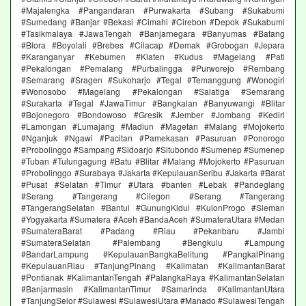
#Majalengka #Pangandaran #Purwakarta #Subang #Sukabumi
#Sumedang #Banjar #Bekasi #Cimahi #Cirebon #Depok #Sukabumi
#Tasikmalaya #JawaTengah #Banjarnegara #Banyumas #Batang
#Blora #Boyolali #Brebes #Cilacap #Demak #Grobogan #Jepara
#Karanganyar #Kebumen #Klaten #Kudus #Magelang #Pati
#Pekalongan #Pemalang #Purbalingga #Purworejo #Rembang
#Semarang #Sragen #Sukoharjo #Tegal #Temanggung #Wonogiri
#Wonosobo #Magelang #Pekalongan #Salatiga #Semarang
#Surakarta #Tegal #JawaTimur #Bangkalan #Banyuwangi #Blitar
#Bojonegoro #Bondowoso #Gresik #Jember #Jombang #Kediri
#Lamongan #Lumajang #Madiun #Magetan #Malang #Mojokerto
#Nganjuk #Ngawi #Pacitan #Pamekasan #Pasuruan #Ponorogo
#Probolinggo #Sampang #Sidoarjo #Situbondo #Sumenep #Sumenep
#Tuban #Tulungagung #Batu #Blitar #Malang #Mojokerto #Pasuruan
#Probolinggo #Surabaya #Jakarta #KepulauanSeribu #Jakarta #Barat
#Pusat #Selatan #Timur #Utara #banten #Lebak #Pandeglang
#Serang #Tangerang #Cilegon #Serang #Tangerang
#TangerangSelatan #Bantul #GunungKidul #KulonProgo #Sleman
#Yogyakarta #Sumatera #Aceh #BandaAceh #SumateraUtara #Medan
#SumateraBarat #Padang #Riau #Pekanbaru #Jambi
#SumateraSelatan #Palembang #Bengkulu #Lampung
#BandarLampung #KepulauanBangkaBelitung #PangkalPinang
#KepulauanRiau #TanjungPinang #Kalimatan #KalimantanBarat
#Pontianak #KalimantanTengah #PalangkaRaya #KalimantanSelatan
#Banjarmasin #KalimantanTimur #Samarinda #KalimantanUtara
#TanjungSelor #Sulawesi #SulawesiUtara #Manado #SulawesiTengah