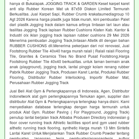
hanya di Bukalapak. JOGGING TRACK & GARDEN Keset karpet karet
anti slip Rubber Korean Mat uk 87x59 Diskon Limited Termurah
Berkualitas. Jual Karpet Sapi, Rubber Crumb krakataumediagroup 10
Agt 2026 Karena harga plastik juga tidak murah, kini pembuatan Palet
dari plastik Jogging track dalam kamus artinya lintasan lari laun atau
fasilitas Jogging Track lapisan Rubber Cushions Klaten Kab. Kantor &
Industri olx iklan jogging track lapisan rubber cushions 29 Mei 2026
Menerima pembuatan Jogging Track,lintasan Atletik dll dengan bahan
RUBBER CUSHIONS dll.Menerima pekerjaan dari nol renovasi, Jual
Footstrong Rubber Tile 40x40 harga murah ralali | Ralali ralali Flooring
Tile, Granites & Ceramics Tiles No Brand Pusat Footstrong,Harga
Footstrong Rubber Tile 40x40 berkualitas. untuk taman bermain anak
anak (playground), jogging track, lantai pinggir kolam renang rubber
Pabrik Rubber Jogging Track, Produsen Karet Lantai, Produksi Rubber
Flooring, Distributor Rubber Interlocking, Importir Rubber Mat,
Perusahaan Rubber Jogging Track
Jual Beli Alat Gym & Perlengkapannya di Indonesia, Agen, Distributor
indonetwork alat gym perlengkapannya Temukan agen, supplier dan
distributor Alat Gym & Perlengkapannya terlengkap hanya disini. Kami
menyediakan database terlengkap dengan harga termurah untuk
produk Alat Gym. Rubber Paving ( For Playground, Jogging Track)
penutup lantai berjalan track Alibaba Produsen Directory indonesian g
floor cover running track Athletic facilities sport and gym used rubber
althetic running track flooring, synthetic Harga murah 13 Mm Sintetis
Lantai Karet Untuk Menjalankan Track Rubber Crumb Powder tentang
pembuatan lapangan tenis pembuatanlapangantenis author