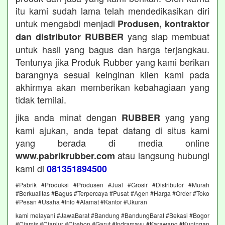
itu kami sudah lama telah mendedikasikan diri
untuk mengabdi menjadi
Produsen, kontraktor
yang siap membuat
dan distributor RUBBER
untuk hasil yang bagus dan harga terjangkau.
Tentunya jika Produk Rubber yang kami berikan
barangnya sesuai keinginan klien kami pada
akhirmya akan memberikan kebahagiaan yang
tidak ternilai.
jika anda minat dengan
yang yang
RUBBER
kami ajukan, anda tepat datang di situs kami
yang berada di media online
atau langsung hubungi
www.pabrikrubber.com
kami di
081351894500
#Pabrik #Produksi #Produsen #Jual #Grosir #Distributor #Murah
#Berkualitas #Bagus #Terpercaya #Pusat #Agen #Harga #Order #Toko
#Pesan #Usaha #Info #Alamat #Kantor #Ukuran
kami melayani #JawaBarat #Bandung #BandungBarat #Bekasi #Bogor
#Ciamis #Cianjur #Cirebon #Garut #Indramayu #Karawang #Kuningan