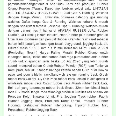
pembuatanlapangantenis 9 Apr 2026 Kami dari produsen Rubber
Crumb Powder (Tepung Karet) memberikan solusi yaitu LINTASAN
ATLETIK JOGGING TRACK GRAVEL. Jual Gps & Running Watches
dengan Harga Murah | Bhinneka bhinneka category gps running
watches Daftar harga Gps & Running Watches terbaru & murah
dengan spesifikasi terbaik. Tersedia Gps & Running Watches murah
dengan garansi resmi hanya di AKASAH RUBBER JUAL Rubber
Granule Of Futsal | inkuiri industri. zmart rubber plus rubber granule
futsal Kami produsen dan penjual Rubber Granule Pasir karet sebagai
bahan infill lapangan lapangan futsal, playground, jogging track, dll.
Ukuran mesh : * 2 3 mm * 1 2 mm Kemasan Murni Granule 99,9
(Pembelian Grosir!) Harga Paling Murah! Rubber Crumb untuk
lapangan Tenis, Basket dan sarana olah raga purborahadianto rubber
crumb untuk lapangan tenis basket 30 Agt 2026 yang lebih murah
seperti memakai bahan Crumb Rubber Powder (RCP). dan Tentunya
Kami produsen RCP sangat bangga karena bahan RCP ini di How to
pave wet pour athletic track,Sandwich system running track Grosir
rubber track Gallery Buy Low Price rubber track Lots on id.aliexpress w
wholesale rubber track Grosir rubber track Murah rubber track Lots,
Beli dari yang terpercaya rubber track Grosir. 32mm kombinasi track
roda DIY model tangki roda teknologi produksi Kualitas asli onemix Air
Peredam Kejut Sneaker Untuk Pria Jogging Track rubber Pabrik
Rubber Jogging Track, Produsen Karet Lantai, Produksi Rubber
Flooring, Distributor Rubber Interlocking, Importir Rubber Mat,
Perusahaan Rubber Jogging Track