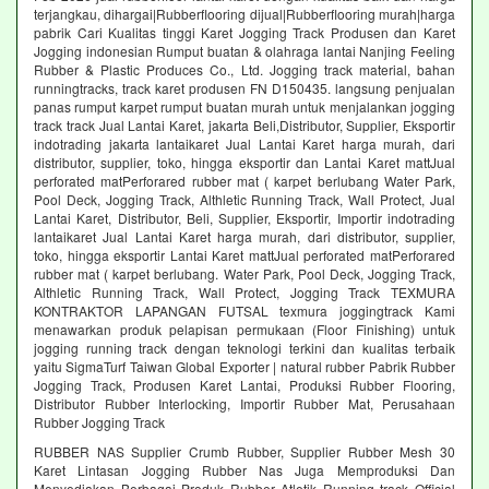
terjangkau, dihargai|Rubberflooring dijual|Rubberflooring murah|harga
pabrik Cari Kualitas tinggi Karet Jogging Track Produsen dan Karet
Jogging indonesian Rumput buatan & olahraga lantai Nanjing Feeling
Rubber & Plastic Produces Co., Ltd. Jogging track material, bahan
runningtracks, track karet produsen FN D150435. langsung penjualan
panas rumput karpet rumput buatan murah untuk menjalankan jogging
track track Jual Lantai Karet, jakarta Beli,Distributor, Supplier, Eksportir
indotrading jakarta lantaikaret Jual Lantai Karet harga murah, dari
distributor, supplier, toko, hingga eksportir dan Lantai Karet mattJual
perforated matPerforared rubber mat ( karpet berlubang Water Park,
Pool Deck, Jogging Track, Althletic Running Track, Wall Protect, Jual
Lantai Karet, Distributor, Beli, Supplier, Eksportir, Importir indotrading
lantaikaret Jual Lantai Karet harga murah, dari distributor, supplier,
toko, hingga eksportir Lantai Karet mattJual perforated matPerforared
rubber mat ( karpet berlubang. Water Park, Pool Deck, Jogging Track,
Althletic Running Track, Wall Protect, Jogging Track TEXMURA
KONTRAKTOR LAPANGAN FUTSAL texmura joggingtrack Kami
menawarkan produk pelapisan permukaan (Floor Finishing) untuk
jogging running track dengan teknologi terkini dan kualitas terbaik
yaitu SigmaTurf Taiwan Global Exporter | natural rubber Pabrik Rubber
Jogging Track, Produsen Karet Lantai, Produksi Rubber Flooring,
Distributor Rubber Interlocking, Importir Rubber Mat, Perusahaan
Rubber Jogging Track
RUBBER NAS Supplier Crumb Rubber, Supplier Rubber Mesh 30
Karet Lintasan Jogging Rubber Nas Juga Memproduksi Dan
Menyediakan Berbagai Produk Rubber Atletik Running track Official