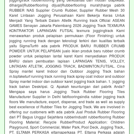
dihargai|Rubberflooring dijual|Rubberflooring murah|harga pabrik
RUBBER NAS Supplier Crumb Rubber, Supplier Rubber Mesh 30
Karet Lintasan Jogging Perusahaan Kami Bekerja Keras Untuk
Menjadi Yang Terbaik Dalam Atletik Running track Official ASEAN
GAMES Senayan Jakarta Palembang 2026 Jogging Track TEXMURA
KONTRAKTOR LAPANGAN FUTSAL texmura joggingtrack Kami
menawarkan produk pelapisan permukaan (Floor Finishing) untuk
jogging running track dengan teknologi terkini dan kualitas terbaik
yaitu SigmaTurf® ada pabrik PRODUK BARU RUBBER CRUMB
POWDER UNTUK PELAPISAN jualo iklan produk baru rubber crumb
powder untuk pelapisan lantai karet Kami menyediakan PRODUK
BARU dalam pembuatan lapisan LAPANGAN TENIS, VOLLEY,
LINTASAN ATLETIK, JOGGING TRACK, BADMINTON,FUTSAL. Cina
Spray mantel karet Indoor dan Outdoor Jogging Track bahan
m.topfaketurf running track running track spray coat indoor and outdoor
Spray mantel indoor dan outdoor karet jogging track bahan. 1. jogging
track bahan Deskripsi. Q: Apakah keuntungan dari pabrik Anda?
Mengapa saya harus Jogging Track Rubber Flooring Tiles
Manufacturer Supplier in Delhi fabflooringsindia rubber jogging track
floors We manufacture, export, dispense, and trade as well as supply
best excellence of Rubber Tiles for Jogging Track. We are involved in
offering our customers with ada pabrik Jual Produk Rubber Flooring
dari PT Bagus Unggul Sejahtera rubberindustri rubberflooring Rubber
Flooring Material: Recycle RubberProduct Application: Children
Playground, Sport Commercial, Water Park, Pool Deck, Jogging Track,.
PT. ELTAMA PERKASA eltamaperkasa PT. Eltama Perkasa adalah