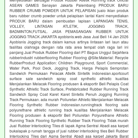
ASEAN GAMES Senayan Jakarta Palembang PRODUK BARU
RUBBER CRUMB POWDER UNTUK PELAPISAN jualo iklan produk
baru rubber crumb powder untuk pelapisan lantai Kami menyediakan
PRODUK BARU dalam pembuatan lapisan LAPANGAN TENIS,
VOLLEY, LINTASAN ATLETIK, JOGGING TRACK,
BADMINTON,FUTSAL. JASA PEMASANGAN RUBBER UNTUK
JOGGING TRACK JAKARTA ayobisnis.web Jasa Jual Beli 14 Jan 2026
Ayobisnis Jogging track dalam kamus artinya lintasan lari laun atau
fasilitas olahraga dengan rata rata area tempat olah raga lari ini
panjang Jual Produk Rubber Flooring dari PT Bagus Unggul Sejahtera
rubberindustri rubberflooring Rubber Flooring @Site:Material: Recycle
RubberProduct Application: Children Playground, Sport Commercial,
Water Park, Pool Deck, Jogging Track, Harga Pelapis Semprotan
Sandwich Permukaan Pelacak Atletik Sintetik indonesian.sportcourt
surface sale sandwich spray coat synthetic athletic kualitas
Menjalankan Melacak Flooring produsen & eksportir Beli Pelapis Coat
Synthetic Athletic Track Surface, Prefabricated Rubber Running Track
Sandwich Spray Coat Karet Karet Sintetis Penuh Jogging Running
Track Permukaan. ada murah Poliuretan Athletic Menjalankan Melacak
Flooring Synthetic Rubber indonesian.runningtrack flooring sale
polyurethane athletic running track kualitas Menjalankan Melacak
Flooring produsen & eksportir Beli Poliuretan Polyurethane Athletic
Running Track Flooring Synthetic Rubber Track Flooring Tidak murah
Jual Rubber Interlocking Tiles di lapak Agma Sentral Abadi asa karpet
bukalapak p rumah tangga of jual rubber interlocking tiles Beli Rubber
Interlocking Tiles dari Agma Sentral Abadi asa karpet Jakarta Barat