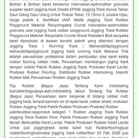
Butiran & Butiran karet berwarna indonesian.epdmrubber granules
supplier epdm jogging track Elastis EPDM Jogging Track Korosi Tahan
Daur Ulang Daur Ulang Untuk Trotoar Tebal: 13 15mm 3. produk hijau,
harga pabrik 4. Sertifikasi IAAF Atletik Jogging Track Rubber
Playground Material Recyclingable Crumb indonesian.epdmrubber
granules sale jogging track rubber playground Jogging Track Rubber
Playground Material Recyclable Crumb Shock Resistant Blok senyawa
karet diproduksi di bawah kondisi pabrik yang dikontrol dengan
Jogging Track | Running Track | Wahanatirtaplayground
wahanatirtaplayground jogging track running track Wahana Tirta
adalah perusahaan profesional dalam pembuatan alas karet safety
rubber flooring rubber mate. Perusahaan membangun joging track
dengan rubber Pabrik Rubber Jogging Track, Produsen Karet Lantai,
Produksi Rubber Flooring, Distributor Rubber Interlocking, Importir
Rubber Mat, Perusahaan Rubber Jogging Track
Top Rubber (Bagus Jaya) Tentang Kami Indotrading
toprubberbagusjaya.web.indotrading about Tentang Top Rubber
(Bagus Jaya) Perusahaan kami bergerak di bidang rubber matt,
jogging track, tempat bermain air di lapisi karet, rubber sheet, moduled.
Rubber Jogging Track Pabrik Rubber Produsen Produksi Rubber
pabrikrubber.rajaproduk kategori 1 Rubber Jogging Track Rubber
Jogging Track Rubber Floor. Pabrik Produsen Rubber Jogging Track
Murah Berkualitas Karet Lantai. Pabrik Produsen Rubber Karet Lantai
Untuk jual joggingtrack lantai karet hub Rubberflooring|jual
rubberflooringindonesia jogging track rubberfloor 23 Feb 2026 jual
joggingtrack rubberflooring yang berkualitas dan mudah diaplikasi.