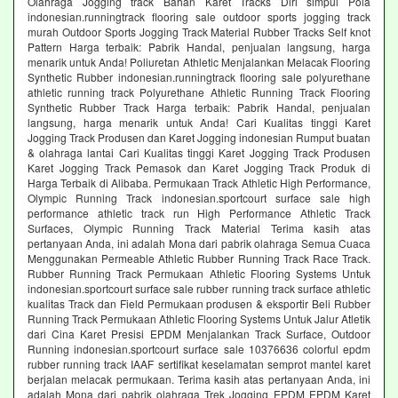
Olahraga Jogging track Bahan Karet Tracks Diri simpul Pola
indonesian.runningtrack flooring sale outdoor sports jogging track
murah Outdoor Sports Jogging Track Material Rubber Tracks Self knot
Pattern Harga terbaik: Pabrik Handal, penjualan langsung, harga
menarik untuk Anda! Poliuretan Athletic Menjalankan Melacak Flooring
Synthetic Rubber indonesian.runningtrack flooring sale polyurethane
athletic running track Polyurethane Athletic Running Track Flooring
Synthetic Rubber Track Harga terbaik: Pabrik Handal, penjualan
langsung, harga menarik untuk Anda! Cari Kualitas tinggi Karet
Jogging Track Produsen dan Karet Jogging indonesian Rumput buatan
& olahraga lantai Cari Kualitas tinggi Karet Jogging Track Produsen
Karet Jogging Track Pemasok dan Karet Jogging Track Produk di
Harga Terbaik di Alibaba. Permukaan Track Athletic High Performance,
Olympic Running Track indonesian.sportcourt surface sale high
performance athletic track run High Performance Athletic Track
Surfaces, Olympic Running Track Material Terima kasih atas
pertanyaan Anda, ini adalah Mona dari pabrik olahraga Semua Cuaca
Menggunakan Permeable Athletic Rubber Running Track Race Track.
Rubber Running Track Permukaan Athletic Flooring Systems Untuk
indonesian.sportcourt surface sale rubber running track surface athletic
kualitas Track dan Field Permukaan produsen & eksportir Beli Rubber
Running Track Permukaan Athletic Flooring Systems Untuk Jalur Atletik
dari Cina Karet Presisi EPDM Menjalankan Track Surface, Outdoor
Running indonesian.sportcourt surface sale 10376636 colorful epdm
rubber running track IAAF sertifikat keselamatan semprot mantel karet
berjalan melacak permukaan. Terima kasih atas pertanyaan Anda, ini
adalah Mona dari pabrik olahraga Trek Jogging EPDM EPDM Karet