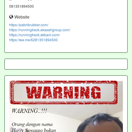
081351894500
Website
https://pabrikrubber.com/
https://runningtrack.akasahgroup.com/
https://runningtrack.akbam.com/
https://wa.me/6281351894500