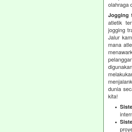
olahraga 
Jogging t
atletik 
jogging t
Jalur kam
mana atle
menawarka
pelanggan
digunakan
melakukan
menjalank
dunia sec
kita!
Sist
inter
Sist
proy