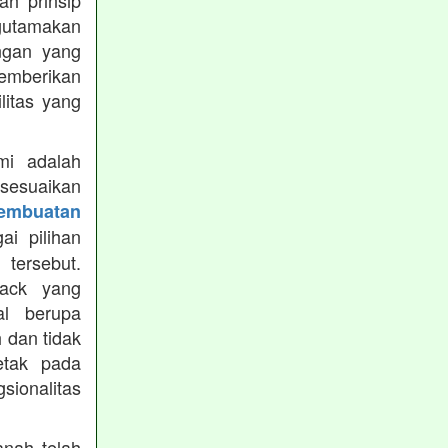
h prinsip
gutamakan
ungan yang
memberikan
ilitas yang
mi adalah
isesuaikan
Pembuatan
i pilihan
tersebut.
ack yang
al berupa
 dan tidak
etak pada
sionalitas
nah telah