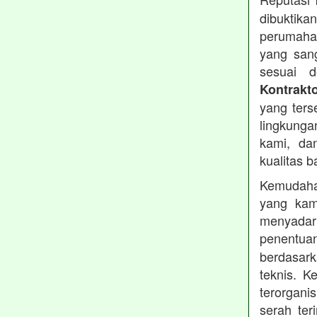
dibuktika
perumahan
yang sang
sesuai d
Kontrakt
yang ters
lingkung
kami, da
kualitas b
Kemudahan
yang kam
menyadari
penentu
berdasark
teknis. 
terorgani
serah te