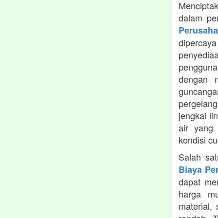
Menciptak
dalam pe
Perusah
dipercay
penyedia
pengguna
dengan m
guncanga
pergelang
jengkal l
air yang
kondisi c
Salah sa
Biaya Pe
dapat men
harga mu
material,