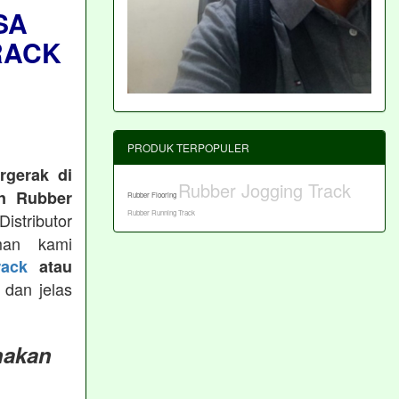
SA
RACK
PRODUK TERPOPULER
rgerak di
Rubber Jogging Track
n Rubber
Rubber Flooring
Rubber Running Track
istributor
man kami
ack
atau
 dan jelas
nakan