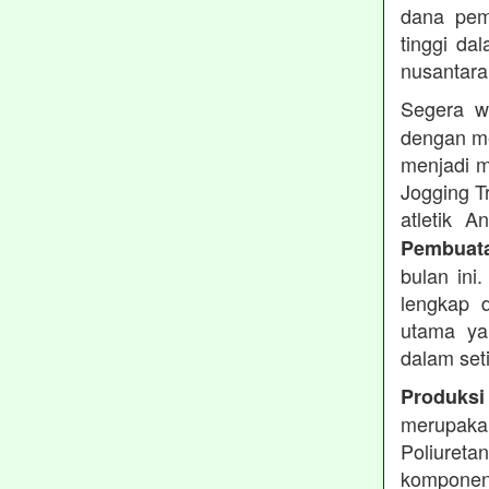
dana pemb
tinggi dal
nusantara
Segera w
dengan me
menjadi m
Jogging T
atletik 
Pembuata
bulan ini
lengkap d
utama ya
dalam set
Produksi
merupakan
Poliuret
komponen 