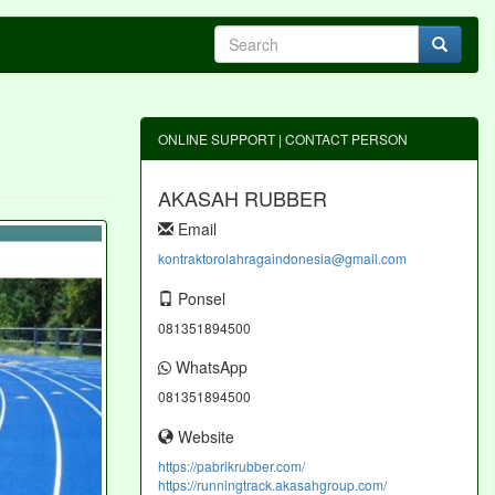
ONLINE SUPPORT | CONTACT PERSON
i
AKASAH RUBBER
Email
kontraktorolahragaindonesia@gmail.com
Ponsel
081351894500
WhatsApp
081351894500
Website
https://pabrikrubber.com/
https://runningtrack.akasahgroup.com/