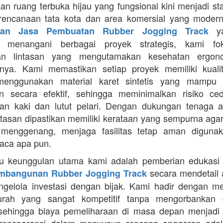
an ruang terbuka hijau yang fungsional kini menjadi st
rencanaan tata kota dan area komersial yang modern
ya
aan Jasa Pembuatan Rubber Jogging Track
a menangani berbagai proyek strategis, kami f
an lintasan yang mengutamakan kesehatan ergon
nya. Kami memastikan setiap proyek memiliki kuali
enggunakan material karet sintetis yang mampu
n secara efektif, sehingga meminimalkan risiko ce
an kaki dan lutut pelari. Dengan dukungan tenaga ah
intasan dipastikan memiliki kerataan yang sempurna agar
 menggenang, menjaga fasilitas tetap aman diguna
uaca apa pun.
tu keunggulan utama kami adalah pemberian edukasi
secara mendetail 
mbangunan Rubber Jogging Track
gelola investasi dengan bijak. Kami hadir dengan 
rah yang sangat kompetitif tanpa mengorbankan du
 sehingga biaya pemeliharaan di masa depan menjadi 