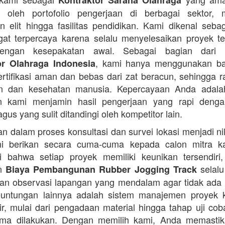
Kontraktor Sarana Olahraga
n oleh portofolio pengerjaan di berbagai sektor, 
 elit hingga fasilitas pendidikan. Kami dikenal seba
at terpercaya karena selalu menyelesaikan proyek t
engan kesepakatan awal. Sebagai bagian dari 
, kami hanya menggunakan b
or Olahraga Indonesia
ertifikasi aman dan bebas dari zat beracun, sehingga 
an dan kesehatan manusia. Kepercayaan Anda adalah 
n kami menjamin hasil pengerjaan yang rapi denga
agus yang sulit ditandingi oleh kompetitor lain.
 dalam proses konsultasi dan survei lokasi menjadi ni
i berikan secara cuma-cuma kepada calon mitra k
 bahwa setiap proyek memiliki keunikan tersendiri
an
selalu
Biaya Pembangunan Rubber Jogging Track
an observasi lapangan yang mendalam agar tidak ada
Keuntungan lainnya adalah sistem manajemen proyek 
sir, mulai dari pengadaan material hingga tahap uji co
rima dilakukan. Dengan memilih kami, Anda memasti