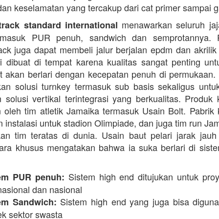
dan keselamatan yang tercakup dari cat primer sampai ga
menawarkan seluruh jaja
rack standard international
termasuk PUR penuh, sandwich dan semprotannya. 
rack juga dapat membeli jalur berjalan epdm dan akrilik 
i dibuat di tempat karena kualitas sangat penting unt
t akan berlari dengan kecepatan penuh di permukaan.
n solusi turnkey termasuk sub basis sekaligus unt
 solusi vertikal terintegrasi yang berkualitas. Produk 
 oleh tim atletik Jamaika termasuk Usain Bolt. Pabrik 
 instalasi untuk stadion Olimpiade, dan juga tim run Ja
an tim teratas di dunia. Usain baut pelari jarak jauh 
ara khusus mengatakan bahwa ia suka berlari di siste
Sistem high end ditujukan untuk proy
em PUR penuh:
nasional dan nasional
Sistem high end yang juga bisa digun
em Sandwich:
ek sektor swasta