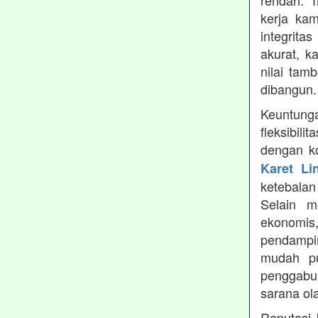
rendah. 
kerja ka
integrita
akurat, k
nilai tamb
dibangun.
Keuntung
fleksibil
dengan ko
Karet Li
ketebala
Selain 
ekonomis
pendampin
mudah pu
penggabun
sarana ol
Reputasi