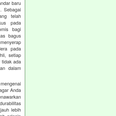
andar baru
. Sebagai
ng telah
okus pada
omis bagi
tas bagus
 menyerap
dera pada
li, setiap
 tidak ada
kan dalam
 mengenai
agar Anda
menawarkan
rabilitas
jauh lebih