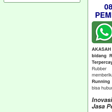
0
PEM
AKASAH
bidang R
Terperca
Rubber 
memberi
Running 
bisa hubu
Inovas
Jasa P