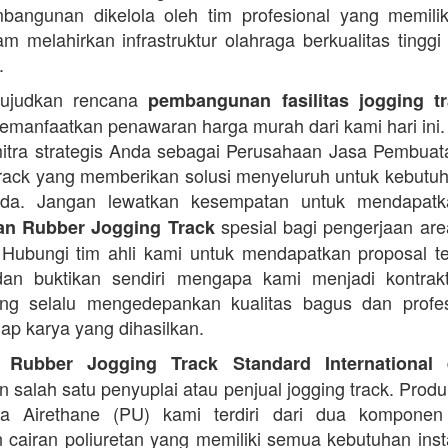
angunan dikelola oleh tim profesional yang memilik
am melahirkan infrastruktur olahraga berkualitas tinggi
.
ujudkan rencana
pembangunan fasilitas jogging t
manfaatkan penawaran harga murah dari kami hari ini.
itra strategis Anda sebagai Perusahaan Jasa Pembua
rack yang memberikan solusi menyeluruh untuk kebutu
Anda. Jangan lewatkan kesempatan untuk mendapa
spesial bagi pengerjaan area
n Rubber Jogging Track
. Hubungi tim ahli kami untuk mendapatkan proposal t
an buktikan sendiri mengapa kami menjadi kontrakt
ng selalu mengedepankan kualitas bagus dan profes
iap karya yang dihasilkan.
d
 Rubber Jogging Track Standard International
 salah satu penyuplai atau penjual jogging track. Produ
ana Airethane (PU) kami terdiri dari dua kompone
cairan poliuretan yang memiliki semua kebutuhan instal