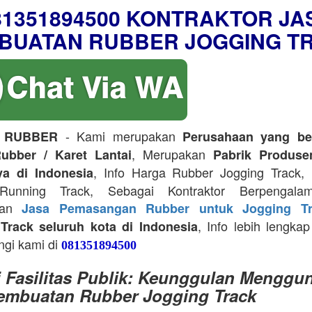
81351894500 KONTRAKTOR JA
BUATAN RUBBER JOGGING T
- Kami merupakan
 RUBBER
Perusahaan yang be
, Merupakan
ubber / Karet Lantai
Pabrik Produse
, Info Harga Rubber Jogging Track, D
ya di Indonesia
Running Track, Sebagai Kontraktor Berpengala
kan
Jasa Pemasangan Rubber untuk Jogging Tr
, Info lebih lengkap
Track seluruh kota di Indonesia
ngi kami di
081351894500
i Fasilitas Publik: Keunggulan Menggu
embuatan Rubber Jogging Track