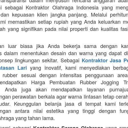
Transparansi dalam menyusun rencana anggaran adala
mi sebagai Kontraktor Olahraga Indonesia yang men
s dan kepuasan klien jangka panjang. Melalui perhit
ami memastikan setiap rupiah yang Anda keluarkan 
ah yang signifikan pada nilai properti dan kualitas fas
an luar biasa jika Anda bekerja sama dengan ka
itas dalam menentukan desain dan warna yang dapat d
nsep lingkungan sekitar. Sebagai
Kontraktor Jasa 
yang inovatif, kami menyediakan berbaga
ntasan Lari
n rubber sesuai dengan intensitas penggunaan area 
mendapatkan Harga Pembuatan Rubber Jogging Tr
, Anda juga akan mendapatkan layanan purnaju
gan perawatan berkala agar warna lintasan tetap cerah
dar. Keunggulan belanja jasa di tempat kami terl
gan antara nilai estetika yang tinggi dengan fung
ahraga yang tahan lama.
 kami sebagai
yang ama