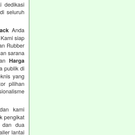
i dedikasi
 di seluruh
Anda
rack
 Kami siap
tan Rubber
han sarana
tkan
Harga
 publik di
eknis yang
or pilihan
ionalisme
an kami
k pengikat
n dan dua
ler lantai