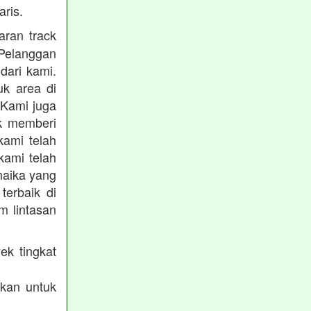
ris.
ran track
Pelanggan
dari kami.
uk area di
 Kami juga
uk memberi
kami telah
kami telah
maika yang
terbaik di
m lintasan
ek tingkat
akan untuk