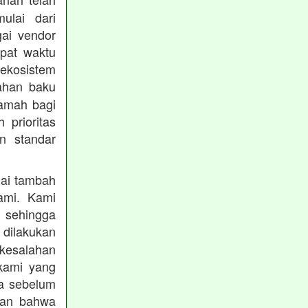
mulai dari
gai vendor
epat waktu
ekosistem
ahan baku
ramah bagi
prioritas
n standar
lai tambah
ami. Kami
, sehingga
 dilakukan
 kesalahan
kami yang
ba sebelum
kan bahwa