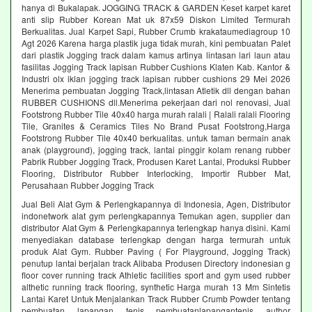
hanya di Bukalapak. JOGGING TRACK & GARDEN Keset karpet karet
anti slip Rubber Korean Mat uk 87x59 Diskon Limited Termurah
Berkualitas. Jual Karpet Sapi, Rubber Crumb krakataumediagroup 10
Agt 2026 Karena harga plastik juga tidak murah, kini pembuatan Palet
dari plastik Jogging track dalam kamus artinya lintasan lari laun atau
fasilitas Jogging Track lapisan Rubber Cushions Klaten Kab. Kantor &
Industri olx iklan jogging track lapisan rubber cushions 29 Mei 2026
Menerima pembuatan Jogging Track,lintasan Atletik dll dengan bahan
RUBBER CUSHIONS dll.Menerima pekerjaan dari nol renovasi, Jual
Footstrong Rubber Tile 40x40 harga murah ralali | Ralali ralali Flooring
Tile, Granites & Ceramics Tiles No Brand Pusat Footstrong,Harga
Footstrong Rubber Tile 40x40 berkualitas. untuk taman bermain anak
anak (playground), jogging track, lantai pinggir kolam renang rubber
Pabrik Rubber Jogging Track, Produsen Karet Lantai, Produksi Rubber
Flooring, Distributor Rubber Interlocking, Importir Rubber Mat,
Perusahaan Rubber Jogging Track
Jual Beli Alat Gym & Perlengkapannya di Indonesia, Agen, Distributor
indonetwork alat gym perlengkapannya Temukan agen, supplier dan
distributor Alat Gym & Perlengkapannya terlengkap hanya disini. Kami
menyediakan database terlengkap dengan harga termurah untuk
produk Alat Gym. Rubber Paving ( For Playground, Jogging Track)
penutup lantai berjalan track Alibaba Produsen Directory indonesian g
floor cover running track Athletic facilities sport and gym used rubber
althetic running track flooring, synthetic Harga murah 13 Mm Sintetis
Lantai Karet Untuk Menjalankan Track Rubber Crumb Powder tentang
pembuatan lapangan tenis pembuatanlapangantenis author