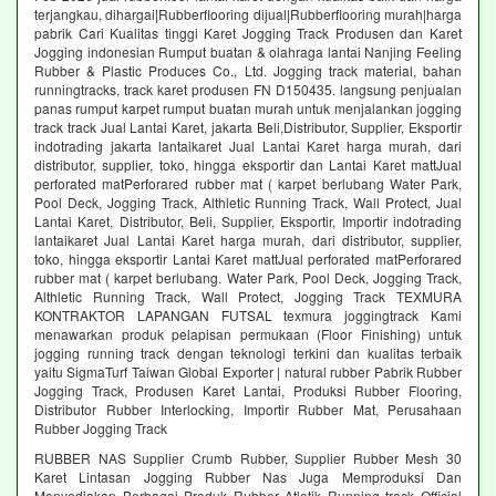
terjangkau, dihargai|Rubberflooring dijual|Rubberflooring murah|harga
pabrik Cari Kualitas tinggi Karet Jogging Track Produsen dan Karet
Jogging indonesian Rumput buatan & olahraga lantai Nanjing Feeling
Rubber & Plastic Produces Co., Ltd. Jogging track material, bahan
runningtracks, track karet produsen FN D150435. langsung penjualan
panas rumput karpet rumput buatan murah untuk menjalankan jogging
track track Jual Lantai Karet, jakarta Beli,Distributor, Supplier, Eksportir
indotrading jakarta lantaikaret Jual Lantai Karet harga murah, dari
distributor, supplier, toko, hingga eksportir dan Lantai Karet mattJual
perforated matPerforared rubber mat ( karpet berlubang Water Park,
Pool Deck, Jogging Track, Althletic Running Track, Wall Protect, Jual
Lantai Karet, Distributor, Beli, Supplier, Eksportir, Importir indotrading
lantaikaret Jual Lantai Karet harga murah, dari distributor, supplier,
toko, hingga eksportir Lantai Karet mattJual perforated matPerforared
rubber mat ( karpet berlubang. Water Park, Pool Deck, Jogging Track,
Althletic Running Track, Wall Protect, Jogging Track TEXMURA
KONTRAKTOR LAPANGAN FUTSAL texmura joggingtrack Kami
menawarkan produk pelapisan permukaan (Floor Finishing) untuk
jogging running track dengan teknologi terkini dan kualitas terbaik
yaitu SigmaTurf Taiwan Global Exporter | natural rubber Pabrik Rubber
Jogging Track, Produsen Karet Lantai, Produksi Rubber Flooring,
Distributor Rubber Interlocking, Importir Rubber Mat, Perusahaan
Rubber Jogging Track
RUBBER NAS Supplier Crumb Rubber, Supplier Rubber Mesh 30
Karet Lintasan Jogging Rubber Nas Juga Memproduksi Dan
Menyediakan Berbagai Produk Rubber Atletik Running track Official