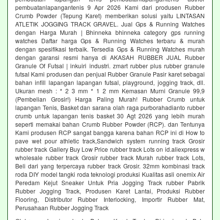
pembuatanlapangantenis 9 Apr 2026 Kami dari produsen Rubber
Crumb Powder (Tepung Karet) memberikan solusi yaitu LINTASAN
ATLETIK JOGGING TRACK GRAVEL. Jual Gps & Running Watches
dengan Harga Murah | Bhinneka bhinneka category gps running
watches Daftar harga Gps & Running Watches terbaru & murah
dengan spesifikasi terbaik. Tersedia Gps & Running Watches murah
dengan garansi resmi hanya di AKASAH RUBBER JUAL Rubber
Granule Of Futsal | inkuiri industri. zmart rubber plus rubber granule
futsal Kami produsen dan penjual Rubber Granule Pasir karet sebagai
bahan infill lapangan lapangan futsal, playground, jogging track, dll.
Ukuran mesh : * 2 3 mm * 1 2 mm Kemasan Murni Granule 99,9
(Pembelian Grosir!) Harga Paling Murah! Rubber Crumb untuk
lapangan Tenis, Basket dan sarana olah raga purborahadianto rubber
crumb untuk lapangan tenis basket 30 Agt 2026 yang lebih murah
seperti memakai bahan Crumb Rubber Powder (RCP). dan Tentunya
Kami produsen RCP sangat bangga karena bahan RCP ini di How to
pave wet pour athletic track,Sandwich system running track Grosir
rubber track Gallery Buy Low Price rubber track Lots on id.aliexpress w
wholesale rubber track Grosir rubber track Murah rubber track Lots,
Beli dari yang terpercaya rubber track Grosir. 32mm kombinasi track
roda DIY model tangki roda teknologi produksi Kualitas asli onemix Air
Peredam Kejut Sneaker Untuk Pria Jogging Track rubber Pabrik
Rubber Jogging Track, Produsen Karet Lantai, Produksi Rubber
Flooring, Distributor Rubber Interlocking, Importir Rubber Mat,
Perusahaan Rubber Jogging Track