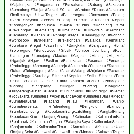
#Majalengka #Pangandaran #Purwakarta #Subang #Sukabumi
#Sumedang #Banjar #Bekasi #Cimahi #Cirebon #Depok #Sukabumi
#Tasikmalaya #JawaTengah #Banjarnegara #Banyumas #Batang
#Blora #Boyolali #Brebes #Cilacap #Demak #Grobogan #Jepara
#Karanganyar #Kebumen #Klaten #Kudus #Magelang #Pati
#Pekalongan #Pemalang #Purbalingga #Purworejo #Rembang
#Semarang #Sragen #Sukoharjo #Tegal #Temanggung #Wonogiri
#Wonosobo #Magelang #Pekalongan #Salatiga #Semarang
#Surakarta #Tegal #JawaTimur #Bangkalan #Banyuwangi #Blitar
#Bojonegoro #Bondowoso #Gresik #Jember #Jombang #Kediri
#Lamongan #Lumajang #Madiun #Magetan #Malang #Mojokerto
#Nganjuk #Ngawi #Pacitan #Pamekasan #Pasuruan #Ponorogo
#Probolinggo #Sampang #Sidoarjo #Situbondo #Sumenep #Sumenep
#Tuban #Tulungagung #Batu #Blitar #Malang #Mojokerto #Pasuruan
#Probolinggo #Surabaya #Jakarta #KepulauanSeribu #Jakarta #Barat
#Pusat #Selatan #Timur #Utara #banten #Lebak #Pandeglang
#Serang #Tangerang #Cilegon #Serang #Tangerang
#TangerangSelatan #Bantul #GunungKidul #KulonProgo #Sleman
#Yogyakarta #Sumatera #Aceh #BandaAceh #SumateraUtara #Medan
#SumateraBarat #Padang #Riau #Pekanbaru #Jambi
#SumateraSelatan #Palembang #Bengkulu #Lampung
#BandarLampung #KepulauanBangkaBelitung #PangkalPinang
#KepulauanRiau #TanjungPinang #Kalimatan #KalimantanBarat
#Pontianak #KalimantanTengah #PalangkaRaya #KalimantanSelatan
#Banjarmasin #KalimantanTimur #Samarinda #KalimantanUtara
#TanjungSelor #Sulawesi #SulawesiUtara #Manado #SulawesiTengah