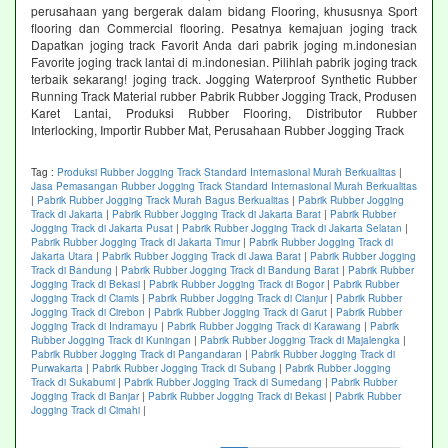
perusahaan yang bergerak dalam bidang Flooring, khususnya Sport
flooring dan Commercial flooring. Pesatnya kemajuan joging track
Dapatkan joging track Favorit Anda dari pabrik joging m.indonesian
Favorite joging track lantai di m.indonesian. Pilihlah pabrik joging track
terbaik sekarang! joging track. Jogging Waterproof Synthetic Rubber
Running Track Material rubber Pabrik Rubber Jogging Track, Produsen
Karet Lantai, Produksi Rubber Flooring, Distributor Rubber
Interlocking, Importir Rubber Mat, Perusahaan Rubber Jogging Track
Tag :
Produksi Rubber Jogging Track Standard Internasional Murah Berkualitas
|
Jasa Pemasangan Rubber Jogging Track Standard Internasional Murah Berkualitas
|
Pabrik Rubber Jogging Track Murah Bagus Berkualitas
|
Pabrik Rubber Jogging
Track di Jakarta
|
Pabrik Rubber Jogging Track di Jakarta Barat
|
Pabrik Rubber
Jogging Track di Jakarta Pusat
|
Pabrik Rubber Jogging Track di Jakarta Selatan
|
Pabrik Rubber Jogging Track di Jakarta Timur
|
Pabrik Rubber Jogging Track di
Jakarta Utara
|
Pabrik Rubber Jogging Track di Jawa Barat
|
Pabrik Rubber Jogging
Track di Bandung
|
Pabrik Rubber Jogging Track di Bandung Barat
|
Pabrik Rubber
Jogging Track di Bekasi
|
Pabrik Rubber Jogging Track di Bogor
|
Pabrik Rubber
Jogging Track di Ciamis
|
Pabrik Rubber Jogging Track di Cianjur
|
Pabrik Rubber
Jogging Track di Cirebon
|
Pabrik Rubber Jogging Track di Garut
|
Pabrik Rubber
Jogging Track di Indramayu
|
Pabrik Rubber Jogging Track di Karawang
|
Pabrik
Rubber Jogging Track di Kuningan
|
Pabrik Rubber Jogging Track di Majalengka
|
Pabrik Rubber Jogging Track di Pangandaran
|
Pabrik Rubber Jogging Track di
Purwakarta
|
Pabrik Rubber Jogging Track di Subang
|
Pabrik Rubber Jogging
Track di Sukabumi
|
Pabrik Rubber Jogging Track di Sumedang
|
Pabrik Rubber
Jogging Track di Banjar
|
Pabrik Rubber Jogging Track di Bekasi
|
Pabrik Rubber
Jogging Track di Cimahi
|