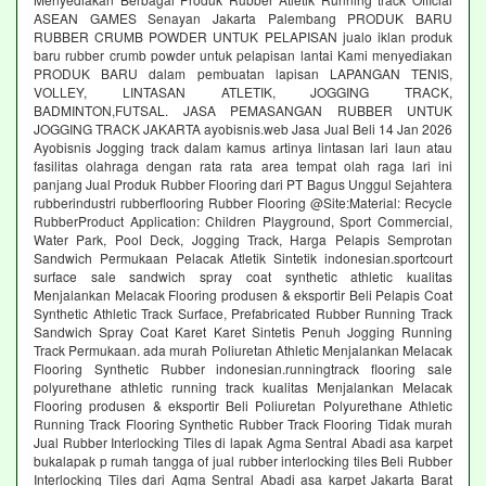
ASEAN GAMES Senayan Jakarta Palembang PRODUK BARU
RUBBER CRUMB POWDER UNTUK PELAPISAN jualo iklan produk
baru rubber crumb powder untuk pelapisan lantai Kami menyediakan
PRODUK BARU dalam pembuatan lapisan LAPANGAN TENIS,
VOLLEY, LINTASAN ATLETIK, JOGGING TRACK,
BADMINTON,FUTSAL. JASA PEMASANGAN RUBBER UNTUK
JOGGING TRACK JAKARTA ayobisnis.web Jasa Jual Beli 14 Jan 2026
Ayobisnis Jogging track dalam kamus artinya lintasan lari laun atau
fasilitas olahraga dengan rata rata area tempat olah raga lari ini
panjang Jual Produk Rubber Flooring dari PT Bagus Unggul Sejahtera
rubberindustri rubberflooring Rubber Flooring @Site:Material: Recycle
RubberProduct Application: Children Playground, Sport Commercial,
Water Park, Pool Deck, Jogging Track, Harga Pelapis Semprotan
Sandwich Permukaan Pelacak Atletik Sintetik indonesian.sportcourt
surface sale sandwich spray coat synthetic athletic kualitas
Menjalankan Melacak Flooring produsen & eksportir Beli Pelapis Coat
Synthetic Athletic Track Surface, Prefabricated Rubber Running Track
Sandwich Spray Coat Karet Karet Sintetis Penuh Jogging Running
Track Permukaan. ada murah Poliuretan Athletic Menjalankan Melacak
Flooring Synthetic Rubber indonesian.runningtrack flooring sale
polyurethane athletic running track kualitas Menjalankan Melacak
Flooring produsen & eksportir Beli Poliuretan Polyurethane Athletic
Running Track Flooring Synthetic Rubber Track Flooring Tidak murah
Jual Rubber Interlocking Tiles di lapak Agma Sentral Abadi asa karpet
bukalapak p rumah tangga of jual rubber interlocking tiles Beli Rubber
Interlocking Tiles dari Agma Sentral Abadi asa karpet Jakarta Barat