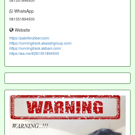
081351894500
WhatsApp
081351894500
Website
https://pabrikrubber.com/
https://runningtrack.akasahgroup.com/
https://runningtrack.akbam.com/
https://wa.me/6281351894500