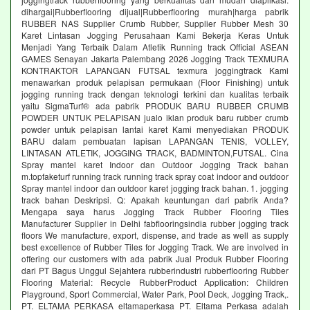
dihargai|Rubberflooring dijual|Rubberflooring murah|harga pabrik
RUBBER NAS Supplier Crumb Rubber, Supplier Rubber Mesh 30
Karet Lintasan Jogging Perusahaan Kami Bekerja Keras Untuk
Menjadi Yang Terbaik Dalam Atletik Running track Official ASEAN
GAMES Senayan Jakarta Palembang 2026 Jogging Track TEXMURA
KONTRAKTOR LAPANGAN FUTSAL texmura joggingtrack Kami
menawarkan produk pelapisan permukaan (Floor Finishing) untuk
jogging running track dengan teknologi terkini dan kualitas terbaik
yaitu SigmaTurf® ada pabrik PRODUK BARU RUBBER CRUMB
POWDER UNTUK PELAPISAN jualo iklan produk baru rubber crumb
powder untuk pelapisan lantai karet Kami menyediakan PRODUK
BARU dalam pembuatan lapisan LAPANGAN TENIS, VOLLEY,
LINTASAN ATLETIK, JOGGING TRACK, BADMINTON,FUTSAL. Cina
Spray mantel karet Indoor dan Outdoor Jogging Track bahan
m.topfaketurf running track running track spray coat indoor and outdoor
Spray mantel indoor dan outdoor karet jogging track bahan. 1. jogging
track bahan Deskripsi. Q: Apakah keuntungan dari pabrik Anda?
Mengapa saya harus Jogging Track Rubber Flooring Tiles
Manufacturer Supplier in Delhi fabflooringsindia rubber jogging track
floors We manufacture, export, dispense, and trade as well as supply
best excellence of Rubber Tiles for Jogging Track. We are involved in
offering our customers with ada pabrik Jual Produk Rubber Flooring
dari PT Bagus Unggul Sejahtera rubberindustri rubberflooring Rubber
Flooring Material: Recycle RubberProduct Application: Children
Playground, Sport Commercial, Water Park, Pool Deck, Jogging Track,.
PT. ELTAMA PERKASA eltamaperkasa PT. Eltama Perkasa adalah