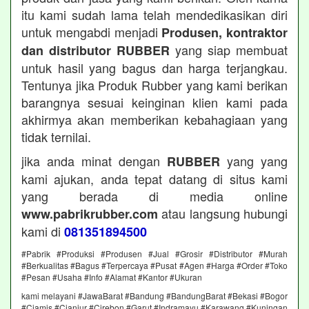
itu kami sudah lama telah mendedikasikan diri
untuk mengabdi menjadi
Produsen, kontraktor
yang siap membuat
dan distributor RUBBER
untuk hasil yang bagus dan harga terjangkau.
Tentunya jika Produk Rubber yang kami berikan
barangnya sesuai keinginan klien kami pada
akhirmya akan memberikan kebahagiaan yang
tidak ternilai.
jika anda minat dengan
yang yang
RUBBER
kami ajukan, anda tepat datang di situs kami
yang berada di media online
atau langsung hubungi
www.pabrikrubber.com
kami di
081351894500
#Pabrik #Produksi #Produsen #Jual #Grosir #Distributor #Murah
#Berkualitas #Bagus #Terpercaya #Pusat #Agen #Harga #Order #Toko
#Pesan #Usaha #Info #Alamat #Kantor #Ukuran
kami melayani #JawaBarat #Bandung #BandungBarat #Bekasi #Bogor
#Ciamis #Cianjur #Cirebon #Garut #Indramayu #Karawang #Kuningan