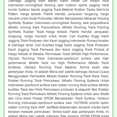
Olahraga Jogging track Bahan Karet Tracks Diri simpul Pola
indonesian.runningtrack flooring sale outdoor sports jogging track
murah Outdoor Sports Jogging Track Material Rubber Tracks Self knot
Pattern Harga terbaik: Pabrik Handal, penjualan langsung, harga
menarik untuk Anda! Poliuretan Athletic Menjalankan Melacak Flooring
Synthetic Rubber indonesian.runningtrack flooring sale polyurethane
athletic running track Polyurethane Athletic Running Track Flooring
Synthetic Rubber Track Harga terbaik: Pabrik Handal, penjualan
langsung, harga menarik untuk Anda! Cari Kualitas tinggi Karet
Jogging Track Produsen dan Karet Jogging indonesian Rumput buatan
& olahraga lantai Cari Kualitas tinggi Karet Jogging Track Produsen
Karet Jogging Track Pemasok dan Karet Jogging Track Produk di
Harga Terbaik di Alibaba. Permukaan Track Athletic High Performance,
Olympic Running Track indonesian.sportcourt surface sale high
performance athletic track run High Performance Athletic Track
Surfaces, Olympic Running Track Material Terima kasih atas
pertanyaan Anda, ini adalah Mona dari pabrik olahraga Semua Cuaca
Menggunakan Permeable Athletic Rubber Running Track Race Track.
Rubber Running Track Permukaan Athletic Flooring Systems Untuk
indonesian.sportcourt surface sale rubber running track surface athletic
kualitas Track dan Field Permukaan produsen & eksportir Beli Rubber
Running Track Permukaan Athletic Flooring Systems Untuk Jalur Atletik
dari Cina Karet Presisi EPDM Menjalankan Track Surface, Outdoor
Running indonesian.sportcourt surface sale 10376636 colorful epdm
rubber running track IAAF sertifikat keselamatan semprot mantel karet
berjalan melacak permukaan. Terima kasih atas pertanyaan Anda, ini
adalah Mona dari pabrik olahraga Trek Jogging EPDM EPDM Karet