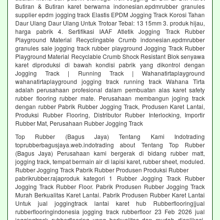
Butiran & Butiran karet berwarna indonesian.epdmrubber granules
supplier epdm jogging track Elastis EPDM Jogging Track Korosi Tahan
Daur Ulang Daur Ulang Untuk Trotoar Tebal: 13 15mm 3. produk hijau,
harga pabrik 4. Sertifikasi IAAF Atletik Jogging Track Rubber
Playground Material Recyclingable Crumb indonesian.epdmrubber
granules sale jogging track rubber playground Jogging Track Rubber
Playground Material Recyclable Crumb Shock Resistant Blok senyawa
karet diproduksi di bawah kondisi pabrik yang dikontrol dengan
Jogging Track | Running Track | Wahanatirtaplayground
wahanatirtaplayground jogging track running track Wahana Tirta
adalah perusahaan profesional dalam pembuatan alas karet safety
rubber flooring rubber mate. Perusahaan membangun joging track
dengan rubber Pabrik Rubber Jogging Track, Produsen Karet Lantai,
Produksi Rubber Flooring, Distributor Rubber Interlocking, Importir
Rubber Mat, Perusahaan Rubber Jogging Track
Top Rubber (Bagus Jaya) Tentang Kami Indotrading
toprubberbagusjaya.web.indotrading about Tentang Top Rubber
(Bagus Jaya) Perusahaan kami bergerak di bidang rubber matt,
jogging track, tempat bermain air di lapisi karet, rubber sheet, moduled.
Rubber Jogging Track Pabrik Rubber Produsen Produksi Rubber
pabrikrubber.rajaproduk kategori 1 Rubber Jogging Track Rubber
Jogging Track Rubber Floor. Pabrik Produsen Rubber Jogging Track
Murah Berkualitas Karet Lantai. Pabrik Produsen Rubber Karet Lantai
Untuk jual joggingtrack lantai karet hub Rubberflooring|jual
rubberflooringindonesia jogging track rubberfloor 23 Feb 2026 jual
joggingtrack rubberflooring yang berkualitas dan mudah diaplikasi.