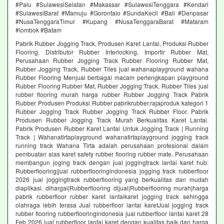
#Palu #SulawesiSelatan #Makassar #SulawesiTenggara #Kendari
#SulawesiBarat #Mamuju #Gorontalo #SundaKecil #Bali #Denpasar
#NusaTenggaraTimur #Kupang #NusaTenggaraBarat #Mataram
#lombok #Batam
Pabrik Rubber Jogging Track, Produsen Karet Lantai, Produksi Rubber
Flooring, Distributor Rubber Interlocking, Importir Rubber Mat,
Perusahaan Rubber Jogging Track Rubber Flooring Rubber Mat,
Rubber Jogging Track, Rubber Tiles jual wahanaplayground wahana
Rubber Flooring Menjual berbagai macam perlengkapan playground
Rubber Flooring Rubber Mat, Rubber Jogging Track, Rubber Tiles jual
rubber flooring murah harga rubber Rubber Jogging Track Pabrik
Rubber Produsen Produksi Rubber pabrikrubber.rajaproduk kategori 1
Rubber Jogging Track Rubber Jogging Track Rubber Floor. Pabrik
Produsen Rubber Jogging Track Murah Berkualitas Karet Lantai.
Pabrik Produsen Rubber Karet Lantai Untuk Jogging Track | Running
Track | Wahanatirtaplayground wahanatirtaplayground jogging track
running track Wahana Tirta adalah perusahaan profesional dalam
pembuatan alas karet safety rubber flooring rubber mate. Perusahaan
membangun joging track dengan jual joggingtrack lantai karet hub:
Rubberflooring|jual rubberflooringindonesia jogging track rubberfloor
2026 jual joggingtrack rubberflooring yang berkualitas dan mudah
diaplikasi. dihargai|Rubberflooring dijual|Rubberflooring murah|harga
pabrik rubberfloor rubber karet lantaikaret jogging track sehingga
olahraga lebih terasa Jual rubberfloor lantai karetJual jogging track
rubber flooring rubberflooringindonesia jual rubberfloor lantai karet 28
Feb 2026 jual rubberfloor lantai karet dengan kualitas baik dan harga