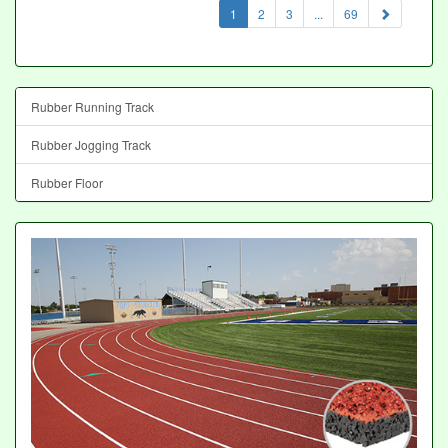
(current)
1
2
3
...
69
Rubber Running Track
Rubber Jogging Track
Rubber Floor