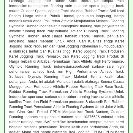
Olahraga Jogging track Bahan Karet Tracks Diri simpul Pola
indonesian.runningtrack flooring sale outdoor sports jogging track
murah Outdoor Sports Jogging Track Material Rubber Tracks Self knot
Pattern Harga terbaik: Pabrik Handal, penjualan langsung, harga
menarik untuk Anda! Poliuretan Athletic Menjalankan Melacak Flooring
Synthetic Rubber indonesian.runningtrack flooring sale polyurethane
athletic running track Polyurethane Athletic Running Track Flooring
Synthetic Rubber Track Harga terbaik: Pabrik Handal, penjualan
langsung, harga menarik untuk Anda! Cari Kualitas tinggi Karet
Jogging Track Produsen dan Karet Jogging indonesian Rumput buatan
& olahraga lantai Cari Kualitas tinggi Karet Jogging Track Produsen
Karet Jogging Track Pemasok dan Karet Jogging Track Produk di
Harga Terbaik di Alibaba. Permukaan Track Athletic High Performance,
Olympic Running Track indonesian.sportcourt surface sale high
performance athletic track run High Performance Athletic Track
Surfaces, Olympic Running Track Material Terima kasih atas
pertanyaan Anda, ini adalah Mona dari pabrik olahraga Semua Cuaca
Menggunakan Permeable Athletic Rubber Running Track Race Track.
Rubber Running Track Permukaan Athletic Flooring Systems Untuk
indonesian.sportcourt surface sale rubber running track surface athletic
kualitas Track dan Field Permukaan produsen & eksportir Beli Rubber
Running Track Permukaan Athletic Flooring Systems Untuk Jalur Atletik
dari Cina Karet Presisi EPDM Menjalankan Track Surface, Outdoor
Running indonesian.sportcourt surface sale 10376636 colorful epdm
rubber running track IAAF sertifikat keselamatan semprot mantel karet
berjalan melacak permukaan. Terima kasih atas pertanyaan Anda, ini
adalah Mona dari pabrik olahraga Trek Jogging EPDM EPDM Karet