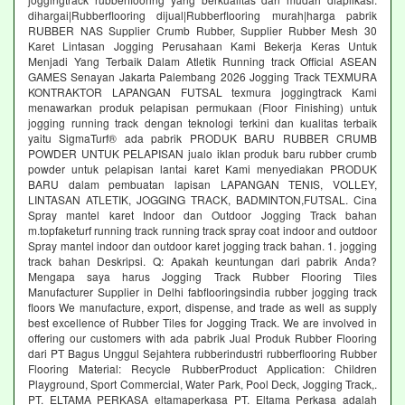
dihargai|Rubberflooring dijual|Rubberflooring murah|harga pabrik
RUBBER NAS Supplier Crumb Rubber, Supplier Rubber Mesh 30
Karet Lintasan Jogging Perusahaan Kami Bekerja Keras Untuk
Menjadi Yang Terbaik Dalam Atletik Running track Official ASEAN
GAMES Senayan Jakarta Palembang 2026 Jogging Track TEXMURA
KONTRAKTOR LAPANGAN FUTSAL texmura joggingtrack Kami
menawarkan produk pelapisan permukaan (Floor Finishing) untuk
jogging running track dengan teknologi terkini dan kualitas terbaik
yaitu SigmaTurf® ada pabrik PRODUK BARU RUBBER CRUMB
POWDER UNTUK PELAPISAN jualo iklan produk baru rubber crumb
powder untuk pelapisan lantai karet Kami menyediakan PRODUK
BARU dalam pembuatan lapisan LAPANGAN TENIS, VOLLEY,
LINTASAN ATLETIK, JOGGING TRACK, BADMINTON,FUTSAL. Cina
Spray mantel karet Indoor dan Outdoor Jogging Track bahan
m.topfaketurf running track running track spray coat indoor and outdoor
Spray mantel indoor dan outdoor karet jogging track bahan. 1. jogging
track bahan Deskripsi. Q: Apakah keuntungan dari pabrik Anda?
Mengapa saya harus Jogging Track Rubber Flooring Tiles
Manufacturer Supplier in Delhi fabflooringsindia rubber jogging track
floors We manufacture, export, dispense, and trade as well as supply
best excellence of Rubber Tiles for Jogging Track. We are involved in
offering our customers with ada pabrik Jual Produk Rubber Flooring
dari PT Bagus Unggul Sejahtera rubberindustri rubberflooring Rubber
Flooring Material: Recycle RubberProduct Application: Children
Playground, Sport Commercial, Water Park, Pool Deck, Jogging Track,.
PT. ELTAMA PERKASA eltamaperkasa PT. Eltama Perkasa adalah