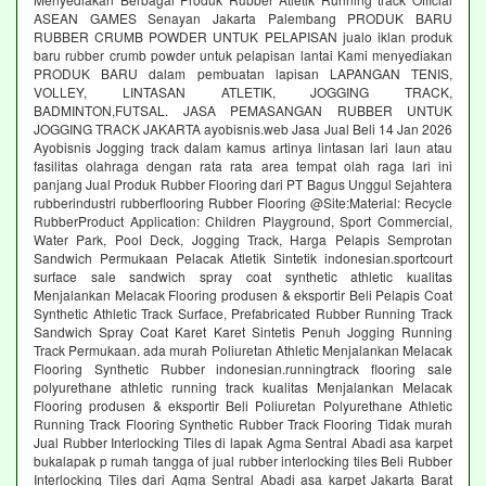
ASEAN GAMES Senayan Jakarta Palembang PRODUK BARU
RUBBER CRUMB POWDER UNTUK PELAPISAN jualo iklan produk
baru rubber crumb powder untuk pelapisan lantai Kami menyediakan
PRODUK BARU dalam pembuatan lapisan LAPANGAN TENIS,
VOLLEY, LINTASAN ATLETIK, JOGGING TRACK,
BADMINTON,FUTSAL. JASA PEMASANGAN RUBBER UNTUK
JOGGING TRACK JAKARTA ayobisnis.web Jasa Jual Beli 14 Jan 2026
Ayobisnis Jogging track dalam kamus artinya lintasan lari laun atau
fasilitas olahraga dengan rata rata area tempat olah raga lari ini
panjang Jual Produk Rubber Flooring dari PT Bagus Unggul Sejahtera
rubberindustri rubberflooring Rubber Flooring @Site:Material: Recycle
RubberProduct Application: Children Playground, Sport Commercial,
Water Park, Pool Deck, Jogging Track, Harga Pelapis Semprotan
Sandwich Permukaan Pelacak Atletik Sintetik indonesian.sportcourt
surface sale sandwich spray coat synthetic athletic kualitas
Menjalankan Melacak Flooring produsen & eksportir Beli Pelapis Coat
Synthetic Athletic Track Surface, Prefabricated Rubber Running Track
Sandwich Spray Coat Karet Karet Sintetis Penuh Jogging Running
Track Permukaan. ada murah Poliuretan Athletic Menjalankan Melacak
Flooring Synthetic Rubber indonesian.runningtrack flooring sale
polyurethane athletic running track kualitas Menjalankan Melacak
Flooring produsen & eksportir Beli Poliuretan Polyurethane Athletic
Running Track Flooring Synthetic Rubber Track Flooring Tidak murah
Jual Rubber Interlocking Tiles di lapak Agma Sentral Abadi asa karpet
bukalapak p rumah tangga of jual rubber interlocking tiles Beli Rubber
Interlocking Tiles dari Agma Sentral Abadi asa karpet Jakarta Barat