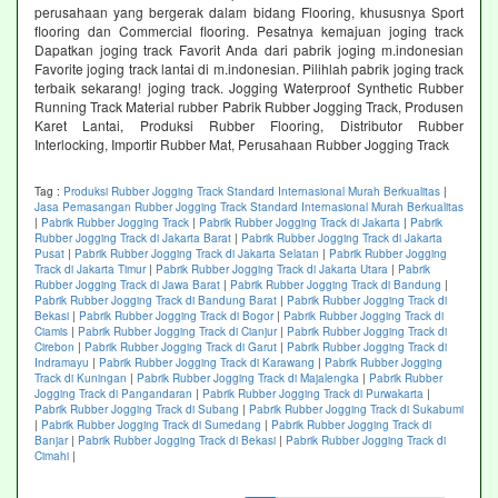
perusahaan yang bergerak dalam bidang Flooring, khususnya Sport
flooring dan Commercial flooring. Pesatnya kemajuan joging track
Dapatkan joging track Favorit Anda dari pabrik joging m.indonesian
Favorite joging track lantai di m.indonesian. Pilihlah pabrik joging track
terbaik sekarang! joging track. Jogging Waterproof Synthetic Rubber
Running Track Material rubber Pabrik Rubber Jogging Track, Produsen
Karet Lantai, Produksi Rubber Flooring, Distributor Rubber
Interlocking, Importir Rubber Mat, Perusahaan Rubber Jogging Track
Tag :
Produksi Rubber Jogging Track Standard Internasional Murah Berkualitas
|
Jasa Pemasangan Rubber Jogging Track Standard Internasional Murah Berkualitas
|
Pabrik Rubber Jogging Track
|
Pabrik Rubber Jogging Track di Jakarta
|
Pabrik
Rubber Jogging Track di Jakarta Barat
|
Pabrik Rubber Jogging Track di Jakarta
Pusat
|
Pabrik Rubber Jogging Track di Jakarta Selatan
|
Pabrik Rubber Jogging
Track di Jakarta Timur
|
Pabrik Rubber Jogging Track di Jakarta Utara
|
Pabrik
Rubber Jogging Track di Jawa Barat
|
Pabrik Rubber Jogging Track di Bandung
|
Pabrik Rubber Jogging Track di Bandung Barat
|
Pabrik Rubber Jogging Track di
Bekasi
|
Pabrik Rubber Jogging Track di Bogor
|
Pabrik Rubber Jogging Track di
Ciamis
|
Pabrik Rubber Jogging Track di Cianjur
|
Pabrik Rubber Jogging Track di
Cirebon
|
Pabrik Rubber Jogging Track di Garut
|
Pabrik Rubber Jogging Track di
Indramayu
|
Pabrik Rubber Jogging Track di Karawang
|
Pabrik Rubber Jogging
Track di Kuningan
|
Pabrik Rubber Jogging Track di Majalengka
|
Pabrik Rubber
Jogging Track di Pangandaran
|
Pabrik Rubber Jogging Track di Purwakarta
|
Pabrik Rubber Jogging Track di Subang
|
Pabrik Rubber Jogging Track di Sukabumi
|
Pabrik Rubber Jogging Track di Sumedang
|
Pabrik Rubber Jogging Track di
Banjar
|
Pabrik Rubber Jogging Track di Bekasi
|
Pabrik Rubber Jogging Track di
Cimahi
|