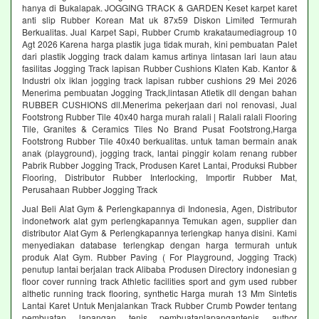
hanya di Bukalapak. JOGGING TRACK & GARDEN Keset karpet karet
anti slip Rubber Korean Mat uk 87x59 Diskon Limited Termurah
Berkualitas. Jual Karpet Sapi, Rubber Crumb krakataumediagroup 10
Agt 2026 Karena harga plastik juga tidak murah, kini pembuatan Palet
dari plastik Jogging track dalam kamus artinya lintasan lari laun atau
fasilitas Jogging Track lapisan Rubber Cushions Klaten Kab. Kantor &
Industri olx iklan jogging track lapisan rubber cushions 29 Mei 2026
Menerima pembuatan Jogging Track,lintasan Atletik dll dengan bahan
RUBBER CUSHIONS dll.Menerima pekerjaan dari nol renovasi, Jual
Footstrong Rubber Tile 40x40 harga murah ralali | Ralali ralali Flooring
Tile, Granites & Ceramics Tiles No Brand Pusat Footstrong,Harga
Footstrong Rubber Tile 40x40 berkualitas. untuk taman bermain anak
anak (playground), jogging track, lantai pinggir kolam renang rubber
Pabrik Rubber Jogging Track, Produsen Karet Lantai, Produksi Rubber
Flooring, Distributor Rubber Interlocking, Importir Rubber Mat,
Perusahaan Rubber Jogging Track
Jual Beli Alat Gym & Perlengkapannya di Indonesia, Agen, Distributor
indonetwork alat gym perlengkapannya Temukan agen, supplier dan
distributor Alat Gym & Perlengkapannya terlengkap hanya disini. Kami
menyediakan database terlengkap dengan harga termurah untuk
produk Alat Gym. Rubber Paving ( For Playground, Jogging Track)
penutup lantai berjalan track Alibaba Produsen Directory indonesian g
floor cover running track Athletic facilities sport and gym used rubber
althetic running track flooring, synthetic Harga murah 13 Mm Sintetis
Lantai Karet Untuk Menjalankan Track Rubber Crumb Powder tentang
pembuatan lapangan tenis pembuatanlapangantenis author