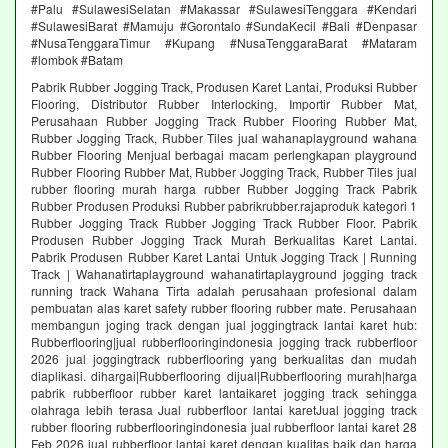
#Palu #SulawesiSelatan #Makassar #SulawesiTenggara #Kendari
#SulawesiBarat #Mamuju #Gorontalo #SundaKecil #Bali #Denpasar
#NusaTenggaraTimur #Kupang #NusaTenggaraBarat #Mataram
#lombok #Batam
Pabrik Rubber Jogging Track, Produsen Karet Lantai, Produksi Rubber
Flooring, Distributor Rubber Interlocking, Importir Rubber Mat,
Perusahaan Rubber Jogging Track Rubber Flooring Rubber Mat,
Rubber Jogging Track, Rubber Tiles jual wahanaplayground wahana
Rubber Flooring Menjual berbagai macam perlengkapan playground
Rubber Flooring Rubber Mat, Rubber Jogging Track, Rubber Tiles jual
rubber flooring murah harga rubber Rubber Jogging Track Pabrik
Rubber Produsen Produksi Rubber pabrikrubber.rajaproduk kategori 1
Rubber Jogging Track Rubber Jogging Track Rubber Floor. Pabrik
Produsen Rubber Jogging Track Murah Berkualitas Karet Lantai.
Pabrik Produsen Rubber Karet Lantai Untuk Jogging Track | Running
Track | Wahanatirtaplayground wahanatirtaplayground jogging track
running track Wahana Tirta adalah perusahaan profesional dalam
pembuatan alas karet safety rubber flooring rubber mate. Perusahaan
membangun joging track dengan jual joggingtrack lantai karet hub:
Rubberflooring|jual rubberflooringindonesia jogging track rubberfloor
2026 jual joggingtrack rubberflooring yang berkualitas dan mudah
diaplikasi. dihargai|Rubberflooring dijual|Rubberflooring murah|harga
pabrik rubberfloor rubber karet lantaikaret jogging track sehingga
olahraga lebih terasa Jual rubberfloor lantai karetJual jogging track
rubber flooring rubberflooringindonesia jual rubberfloor lantai karet 28
Feb 2026 jual rubberfloor lantai karet dengan kualitas baik dan harga