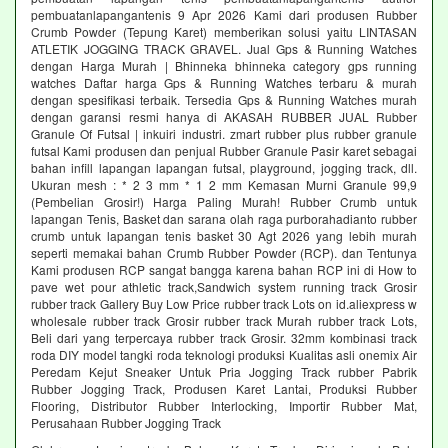
pembuatanlapangantenis 9 Apr 2026 Kami dari produsen Rubber
Crumb Powder (Tepung Karet) memberikan solusi yaitu LINTASAN
ATLETIK JOGGING TRACK GRAVEL. Jual Gps & Running Watches
dengan Harga Murah | Bhinneka bhinneka category gps running
watches Daftar harga Gps & Running Watches terbaru & murah
dengan spesifikasi terbaik. Tersedia Gps & Running Watches murah
dengan garansi resmi hanya di AKASAH RUBBER JUAL Rubber
Granule Of Futsal | inkuiri industri. zmart rubber plus rubber granule
futsal Kami produsen dan penjual Rubber Granule Pasir karet sebagai
bahan infill lapangan lapangan futsal, playground, jogging track, dll.
Ukuran mesh : * 2 3 mm * 1 2 mm Kemasan Murni Granule 99,9
(Pembelian Grosir!) Harga Paling Murah! Rubber Crumb untuk
lapangan Tenis, Basket dan sarana olah raga purborahadianto rubber
crumb untuk lapangan tenis basket 30 Agt 2026 yang lebih murah
seperti memakai bahan Crumb Rubber Powder (RCP). dan Tentunya
Kami produsen RCP sangat bangga karena bahan RCP ini di How to
pave wet pour athletic track,Sandwich system running track Grosir
rubber track Gallery Buy Low Price rubber track Lots on id.aliexpress w
wholesale rubber track Grosir rubber track Murah rubber track Lots,
Beli dari yang terpercaya rubber track Grosir. 32mm kombinasi track
roda DIY model tangki roda teknologi produksi Kualitas asli onemix Air
Peredam Kejut Sneaker Untuk Pria Jogging Track rubber Pabrik
Rubber Jogging Track, Produsen Karet Lantai, Produksi Rubber
Flooring, Distributor Rubber Interlocking, Importir Rubber Mat,
Perusahaan Rubber Jogging Track