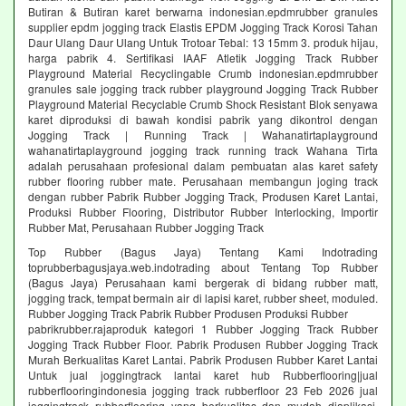
Butiran & Butiran karet berwarna indonesian.epdmrubber granules
supplier epdm jogging track Elastis EPDM Jogging Track Korosi Tahan
Daur Ulang Daur Ulang Untuk Trotoar Tebal: 13 15mm 3. produk hijau,
harga pabrik 4. Sertifikasi IAAF Atletik Jogging Track Rubber
Playground Material Recyclingable Crumb indonesian.epdmrubber
granules sale jogging track rubber playground Jogging Track Rubber
Playground Material Recyclable Crumb Shock Resistant Blok senyawa
karet diproduksi di bawah kondisi pabrik yang dikontrol dengan
Jogging Track | Running Track | Wahanatirtaplayground
wahanatirtaplayground jogging track running track Wahana Tirta
adalah perusahaan profesional dalam pembuatan alas karet safety
rubber flooring rubber mate. Perusahaan membangun joging track
dengan rubber Pabrik Rubber Jogging Track, Produsen Karet Lantai,
Produksi Rubber Flooring, Distributor Rubber Interlocking, Importir
Rubber Mat, Perusahaan Rubber Jogging Track
Top Rubber (Bagus Jaya) Tentang Kami Indotrading
toprubberbagusjaya.web.indotrading about Tentang Top Rubber
(Bagus Jaya) Perusahaan kami bergerak di bidang rubber matt,
jogging track, tempat bermain air di lapisi karet, rubber sheet, moduled.
Rubber Jogging Track Pabrik Rubber Produsen Produksi Rubber
pabrikrubber.rajaproduk kategori 1 Rubber Jogging Track Rubber
Jogging Track Rubber Floor. Pabrik Produsen Rubber Jogging Track
Murah Berkualitas Karet Lantai. Pabrik Produsen Rubber Karet Lantai
Untuk jual joggingtrack lantai karet hub Rubberflooring|jual
rubberflooringindonesia jogging track rubberfloor 23 Feb 2026 jual
joggingtrack rubberflooring yang berkualitas dan mudah diaplikasi.