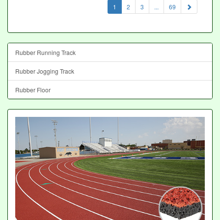
(current)
1
2
3
...
69
Rubber Running Track
Rubber Jogging Track
Rubber Floor