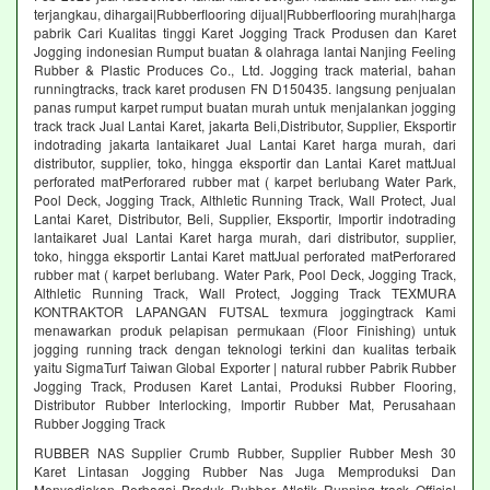
terjangkau, dihargai|Rubberflooring dijual|Rubberflooring murah|harga
pabrik Cari Kualitas tinggi Karet Jogging Track Produsen dan Karet
Jogging indonesian Rumput buatan & olahraga lantai Nanjing Feeling
Rubber & Plastic Produces Co., Ltd. Jogging track material, bahan
runningtracks, track karet produsen FN D150435. langsung penjualan
panas rumput karpet rumput buatan murah untuk menjalankan jogging
track track Jual Lantai Karet, jakarta Beli,Distributor, Supplier, Eksportir
indotrading jakarta lantaikaret Jual Lantai Karet harga murah, dari
distributor, supplier, toko, hingga eksportir dan Lantai Karet mattJual
perforated matPerforared rubber mat ( karpet berlubang Water Park,
Pool Deck, Jogging Track, Althletic Running Track, Wall Protect, Jual
Lantai Karet, Distributor, Beli, Supplier, Eksportir, Importir indotrading
lantaikaret Jual Lantai Karet harga murah, dari distributor, supplier,
toko, hingga eksportir Lantai Karet mattJual perforated matPerforared
rubber mat ( karpet berlubang. Water Park, Pool Deck, Jogging Track,
Althletic Running Track, Wall Protect, Jogging Track TEXMURA
KONTRAKTOR LAPANGAN FUTSAL texmura joggingtrack Kami
menawarkan produk pelapisan permukaan (Floor Finishing) untuk
jogging running track dengan teknologi terkini dan kualitas terbaik
yaitu SigmaTurf Taiwan Global Exporter | natural rubber Pabrik Rubber
Jogging Track, Produsen Karet Lantai, Produksi Rubber Flooring,
Distributor Rubber Interlocking, Importir Rubber Mat, Perusahaan
Rubber Jogging Track
RUBBER NAS Supplier Crumb Rubber, Supplier Rubber Mesh 30
Karet Lintasan Jogging Rubber Nas Juga Memproduksi Dan
Menyediakan Berbagai Produk Rubber Atletik Running track Official