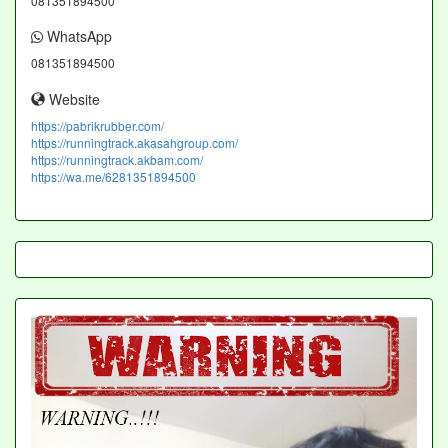
081351894500
WhatsApp
081351894500
Website
https://pabrikrubber.com/
https://runningtrack.akasahgroup.com/
https://runningtrack.akbam.com/
https://wa.me/6281351894500