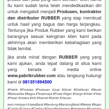
itu kami sudah lama telah mendedikasikan diri
untuk mengabdi menjadi
Produsen, kontraktor
yang siap membuat
dan distributor RUBBER
untuk hasil yang bagus dan harga terjangkau.
Tentunya jika Produk Rubber yang kami berikan
barangnya sesuai keinginan klien kami pada
akhirmya akan memberikan kebahagiaan yang
tidak ternilai.
jika anda minat dengan
yang yang
RUBBER
kami ajukan, anda tepat datang di situs kami
yang berada di media online
atau langsung hubungi
www.pabrikrubber.com
kami di
081351894500
#Pabrik #Produksi #Produsen #Jual #Grosir #Distributor #Murah
#Berkualitas #Bagus #Terpercaya #Pusat #Agen #Harga #Order #Toko
#Pesan #Usaha #Info #Alamat #Kantor #Ukuran
kami melayani #JawaBarat #Bandung #BandungBarat #Bekasi #Bogor
#Ciamis #Cianjur #Cirebon #Garut #Indramayu #Karawang #Kuningan