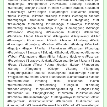
#Majalengka #Pangandaran #Purwakarta #Subang #Sukabumi
#Sumedang #Banjar #Bekasi #Cimahi #Cirebon #Depok #Sukabumi
#Tasikmalaya #JawaTengah #Banjarnegara #Banyumas #Batang
#Blora #Boyolali #Brebes #Cilacap #Demak #Grobogan #Jepara
#Karanganyar #Kebumen #Klaten #Kudus #Magelang #Pati
#Pekalongan #Pemalang #Purbalingga #Purworejo #Rembang
#Semarang #Sragen #Sukoharjo #Tegal #Temanggung #Wonogiri
#Wonosobo #Magelang #Pekalongan #Salatiga #Semarang
#Surakarta #Tegal #JawaTimur #Bangkalan #Banyuwangi #Blitar
#Bojonegoro #Bondowoso #Gresik #Jember #Jombang #Kediri
#Lamongan #Lumajang #Madiun #Magetan #Malang #Mojokerto
#Nganjuk #Ngawi #Pacitan #Pamekasan #Pasuruan #Ponorogo
#Probolinggo #Sampang #Sidoarjo #Situbondo #Sumenep #Sumenep
#Tuban #Tulungagung #Batu #Blitar #Malang #Mojokerto #Pasuruan
#Probolinggo #Surabaya #Jakarta #KepulauanSeribu #Jakarta #Barat
#Pusat #Selatan #Timur #Utara #banten #Lebak #Pandeglang
#Serang #Tangerang #Cilegon #Serang #Tangerang
#TangerangSelatan #Bantul #GunungKidul #KulonProgo #Sleman
#Yogyakarta #Sumatera #Aceh #BandaAceh #SumateraUtara #Medan
#SumateraBarat #Padang #Riau #Pekanbaru #Jambi
#SumateraSelatan #Palembang #Bengkulu #Lampung
#BandarLampung #KepulauanBangkaBelitung #PangkalPinang
#KepulauanRiau #TanjungPinang #Kalimatan #KalimantanBarat
#Pontianak #KalimantanTengah #PalangkaRaya #KalimantanSelatan
#Banjarmasin #KalimantanTimur #Samarinda #KalimantanUtara
#TanjungSelor #Sulawesi #SulawesiUtara #Manado #SulawesiTengah