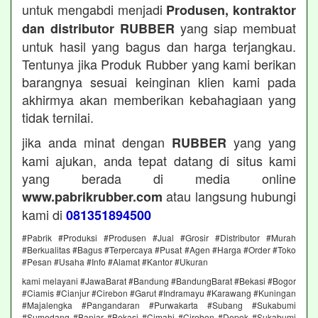
untuk mengabdi menjadi
Produsen, kontraktor
yang siap membuat
dan distributor RUBBER
untuk hasil yang bagus dan harga terjangkau.
Tentunya jika Produk Rubber yang kami berikan
barangnya sesuai keinginan klien kami pada
akhirmya akan memberikan kebahagiaan yang
tidak ternilai.
jika anda minat dengan
yang yang
RUBBER
kami ajukan, anda tepat datang di situs kami
yang berada di media online
atau langsung hubungi
www.pabrikrubber.com
kami di
081351894500
#Pabrik #Produksi #Produsen #Jual #Grosir #Distributor #Murah
#Berkualitas #Bagus #Terpercaya #Pusat #Agen #Harga #Order #Toko
#Pesan #Usaha #Info #Alamat #Kantor #Ukuran
kami melayani #JawaBarat #Bandung #BandungBarat #Bekasi #Bogor
#Ciamis #Cianjur #Cirebon #Garut #Indramayu #Karawang #Kuningan
#Majalengka #Pangandaran #Purwakarta #Subang #Sukabumi
#Sumedang #Banjar #Bekasi #Cimahi #Cirebon #Depok #Sukabumi