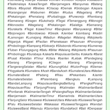
#Tasikmalaya #JawaTengah #Banjarnegara #Banyumas #Batang
#Blora #Boyolali #Brebes #Cilacap #Demak #Grobogan #Jepara
#Karanganyar #Kebumen #Klaten #Kudus #Magelang #Pati
#Pekalongan #Pemalang #Purbalingga #Purworejo #Rembang
#Semarang #Sragen #Sukoharjo #Tegal #Temanggung #Wonogiri
#Wonosobo #Magelang #Pekalongan #Salatiga #Semarang
#Surakarta #Tegal #JawaTimur #Bangkalan #Banyuwangi #Blitar
#Bojonegoro #Bondowoso #Gresik #Jember #Jombang #Kediri
#Lamongan #Lumajang #Madiun #Magetan #Malang #Mojokerto
#Nganjuk #Ngawi #Pacitan #Pamekasan #Pasuruan #Ponorogo
#Probolinggo #Sampang #Sidoarjo #Situbondo #Sumenep #Sumenep
#Tuban #Tulungagung #Batu #Blitar #Malang #Mojokerto #Pasuruan
#Probolinggo #Surabaya #Jakarta #KepulauanSeribu #Jakarta #Barat
#Pusat #Selatan #Timur #Utara #banten #Lebak #Pandeglang
#Serang #Tangerang #Cilegon #Serang #Tangerang
#TangerangSelatan #Bantul #GunungKidul #KulonProgo #Sleman
#Yogyakarta #Sumatera #Aceh #BandaAceh #SumateraUtara #Medan
#SumateraBarat #Padang #Riau #Pekanbaru #Jambi
#SumateraSelatan #Palembang #Bengkulu #Lampung
#BandarLampung #KepulauanBangkaBelitung #PangkalPinang
#KepulauanRiau #TanjungPinang #Kalimatan #KalimantanBarat
#Pontianak #KalimantanTengah #PalangkaRaya #KalimantanSelatan
#Banjarmasin #KalimantanTimur #Samarinda #KalimantanUtara
#TanjungSelor #Sulawesi #SulawesiUtara #Manado #SulawesiTengah
#Palu #SulawesiSelatan #Makassar #SulawesiTenggara #Kendari
#SulawesiBarat #Mamuju #Gorontalo #SundaKecil #Bali #Denpasar