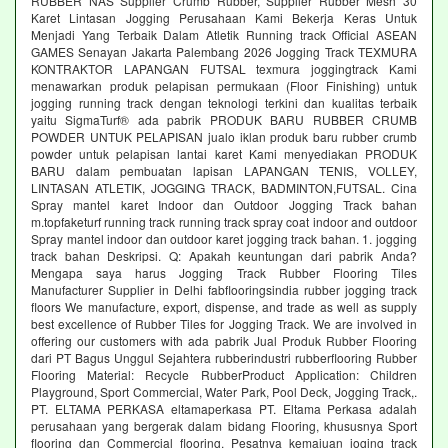
RUBBER NAS Supplier Crumb Rubber, Supplier Rubber Mesh 30
Karet Lintasan Jogging Perusahaan Kami Bekerja Keras Untuk
Menjadi Yang Terbaik Dalam Atletik Running track Official ASEAN
GAMES Senayan Jakarta Palembang 2026 Jogging Track TEXMURA
KONTRAKTOR LAPANGAN FUTSAL texmura joggingtrack Kami
menawarkan produk pelapisan permukaan (Floor Finishing) untuk
jogging running track dengan teknologi terkini dan kualitas terbaik
yaitu SigmaTurf® ada pabrik PRODUK BARU RUBBER CRUMB
POWDER UNTUK PELAPISAN jualo iklan produk baru rubber crumb
powder untuk pelapisan lantai karet Kami menyediakan PRODUK
BARU dalam pembuatan lapisan LAPANGAN TENIS, VOLLEY,
LINTASAN ATLETIK, JOGGING TRACK, BADMINTON,FUTSAL. Cina
Spray mantel karet Indoor dan Outdoor Jogging Track bahan
m.topfaketurf running track running track spray coat indoor and outdoor
Spray mantel indoor dan outdoor karet jogging track bahan. 1. jogging
track bahan Deskripsi. Q: Apakah keuntungan dari pabrik Anda?
Mengapa saya harus Jogging Track Rubber Flooring Tiles
Manufacturer Supplier in Delhi fabflooringsindia rubber jogging track
floors We manufacture, export, dispense, and trade as well as supply
best excellence of Rubber Tiles for Jogging Track. We are involved in
offering our customers with ada pabrik Jual Produk Rubber Flooring
dari PT Bagus Unggul Sejahtera rubberindustri rubberflooring Rubber
Flooring Material: Recycle RubberProduct Application: Children
Playground, Sport Commercial, Water Park, Pool Deck, Jogging Track,.
PT. ELTAMA PERKASA eltamaperkasa PT. Eltama Perkasa adalah
perusahaan yang bergerak dalam bidang Flooring, khususnya Sport
flooring dan Commercial flooring. Pesatnya kemajuan joging track