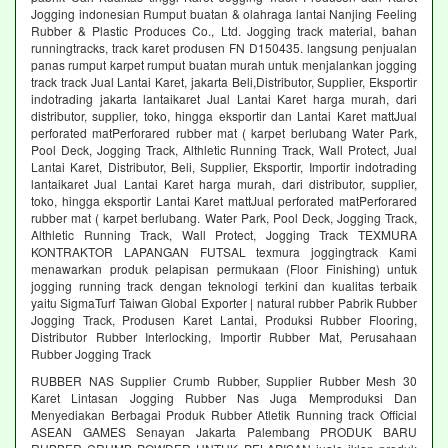
Jogging indonesian Rumput buatan & olahraga lantai Nanjing Feeling
Rubber & Plastic Produces Co., Ltd. Jogging track material, bahan
runningtracks, track karet produsen FN D150435. langsung penjualan
panas rumput karpet rumput buatan murah untuk menjalankan jogging
track track Jual Lantai Karet, jakarta Beli,Distributor, Supplier, Eksportir
indotrading jakarta lantaikaret Jual Lantai Karet harga murah, dari
distributor, supplier, toko, hingga eksportir dan Lantai Karet mattJual
perforated matPerforared rubber mat ( karpet berlubang Water Park,
Pool Deck, Jogging Track, Althletic Running Track, Wall Protect, Jual
Lantai Karet, Distributor, Beli, Supplier, Eksportir, Importir indotrading
lantaikaret Jual Lantai Karet harga murah, dari distributor, supplier,
toko, hingga eksportir Lantai Karet mattJual perforated matPerforared
rubber mat ( karpet berlubang. Water Park, Pool Deck, Jogging Track,
Althletic Running Track, Wall Protect, Jogging Track TEXMURA
KONTRAKTOR LAPANGAN FUTSAL texmura joggingtrack Kami
menawarkan produk pelapisan permukaan (Floor Finishing) untuk
jogging running track dengan teknologi terkini dan kualitas terbaik
yaitu SigmaTurf Taiwan Global Exporter | natural rubber Pabrik Rubber
Jogging Track, Produsen Karet Lantai, Produksi Rubber Flooring,
Distributor Rubber Interlocking, Importir Rubber Mat, Perusahaan
Rubber Jogging Track
RUBBER NAS Supplier Crumb Rubber, Supplier Rubber Mesh 30
Karet Lintasan Jogging Rubber Nas Juga Memproduksi Dan
Menyediakan Berbagai Produk Rubber Atletik Running track Official
ASEAN GAMES Senayan Jakarta Palembang PRODUK BARU