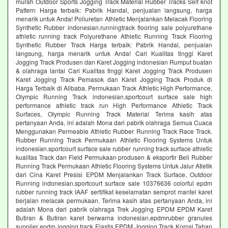
murah Outdoor Sports Jogging Track Material Rubber Tracks Self knot
Pattern Harga terbaik: Pabrik Handal, penjualan langsung, harga
menarik untuk Anda! Poliuretan Athletic Menjalankan Melacak Flooring
Synthetic Rubber indonesian.runningtrack flooring sale polyurethane
athletic running track Polyurethane Athletic Running Track Flooring
Synthetic Rubber Track Harga terbaik: Pabrik Handal, penjualan
langsung, harga menarik untuk Anda! Cari Kualitas tinggi Karet
Jogging Track Produsen dan Karet Jogging indonesian Rumput buatan
& olahraga lantai Cari Kualitas tinggi Karet Jogging Track Produsen
Karet Jogging Track Pemasok dan Karet Jogging Track Produk di
Harga Terbaik di Alibaba. Permukaan Track Athletic High Performance,
Olympic Running Track indonesian.sportcourt surface sale high
performance athletic track run High Performance Athletic Track
Surfaces, Olympic Running Track Material Terima kasih atas
pertanyaan Anda, ini adalah Mona dari pabrik olahraga Semua Cuaca
Menggunakan Permeable Athletic Rubber Running Track Race Track.
Rubber Running Track Permukaan Athletic Flooring Systems Untuk
indonesian.sportcourt surface sale rubber running track surface athletic
kualitas Track dan Field Permukaan produsen & eksportir Beli Rubber
Running Track Permukaan Athletic Flooring Systems Untuk Jalur Atletik
dari Cina Karet Presisi EPDM Menjalankan Track Surface, Outdoor
Running indonesian.sportcourt surface sale 10376636 colorful epdm
rubber running track IAAF sertifikat keselamatan semprot mantel karet
berjalan melacak permukaan. Terima kasih atas pertanyaan Anda, ini
adalah Mona dari pabrik olahraga Trek Jogging EPDM EPDM Karet
Butiran & Butiran karet berwarna indonesian.epdmrubber granules
supplier epdm jogging track Elastis EPDM Jogging Track Korosi Tahan