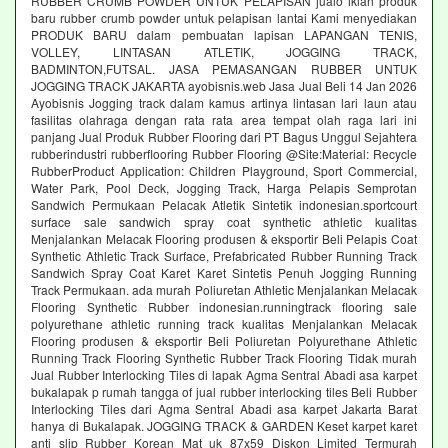
RUBBER CRUMB POWDER UNTUK PELAPISAN jualo iklan produk
baru rubber crumb powder untuk pelapisan lantai Kami menyediakan
PRODUK BARU dalam pembuatan lapisan LAPANGAN TENIS,
VOLLEY, LINTASAN ATLETIK, JOGGING TRACK,
BADMINTON,FUTSAL. JASA PEMASANGAN RUBBER UNTUK
JOGGING TRACK JAKARTA ayobisnis.web Jasa Jual Beli 14 Jan 2026
Ayobisnis Jogging track dalam kamus artinya lintasan lari laun atau
fasilitas olahraga dengan rata rata area tempat olah raga lari ini
panjang Jual Produk Rubber Flooring dari PT Bagus Unggul Sejahtera
rubberindustri rubberflooring Rubber Flooring @Site:Material: Recycle
RubberProduct Application: Children Playground, Sport Commercial,
Water Park, Pool Deck, Jogging Track, Harga Pelapis Semprotan
Sandwich Permukaan Pelacak Atletik Sintetik indonesian.sportcourt
surface sale sandwich spray coat synthetic athletic kualitas
Menjalankan Melacak Flooring produsen & eksportir Beli Pelapis Coat
Synthetic Athletic Track Surface, Prefabricated Rubber Running Track
Sandwich Spray Coat Karet Karet Sintetis Penuh Jogging Running
Track Permukaan. ada murah Poliuretan Athletic Menjalankan Melacak
Flooring Synthetic Rubber indonesian.runningtrack flooring sale
polyurethane athletic running track kualitas Menjalankan Melacak
Flooring produsen & eksportir Beli Poliuretan Polyurethane Athletic
Running Track Flooring Synthetic Rubber Track Flooring Tidak murah
Jual Rubber Interlocking Tiles di lapak Agma Sentral Abadi asa karpet
bukalapak p rumah tangga of jual rubber interlocking tiles Beli Rubber
Interlocking Tiles dari Agma Sentral Abadi asa karpet Jakarta Barat
hanya di Bukalapak. JOGGING TRACK & GARDEN Keset karpet karet
anti slip Rubber Korean Mat uk 87x59 Diskon Limited Termurah