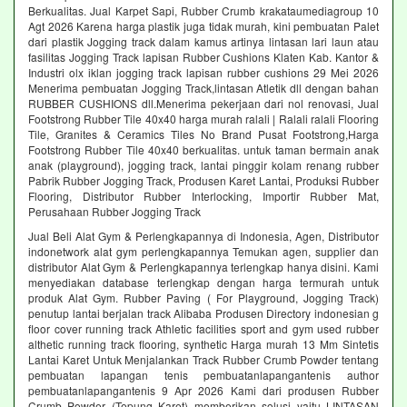
Berkualitas. Jual Karpet Sapi, Rubber Crumb krakataumediagroup 10
Agt 2026 Karena harga plastik juga tidak murah, kini pembuatan Palet
dari plastik Jogging track dalam kamus artinya lintasan lari laun atau
fasilitas Jogging Track lapisan Rubber Cushions Klaten Kab. Kantor &
Industri olx iklan jogging track lapisan rubber cushions 29 Mei 2026
Menerima pembuatan Jogging Track,lintasan Atletik dll dengan bahan
RUBBER CUSHIONS dll.Menerima pekerjaan dari nol renovasi, Jual
Footstrong Rubber Tile 40x40 harga murah ralali | Ralali ralali Flooring
Tile, Granites & Ceramics Tiles No Brand Pusat Footstrong,Harga
Footstrong Rubber Tile 40x40 berkualitas. untuk taman bermain anak
anak (playground), jogging track, lantai pinggir kolam renang rubber
Pabrik Rubber Jogging Track, Produsen Karet Lantai, Produksi Rubber
Flooring, Distributor Rubber Interlocking, Importir Rubber Mat,
Perusahaan Rubber Jogging Track
Jual Beli Alat Gym & Perlengkapannya di Indonesia, Agen, Distributor
indonetwork alat gym perlengkapannya Temukan agen, supplier dan
distributor Alat Gym & Perlengkapannya terlengkap hanya disini. Kami
menyediakan database terlengkap dengan harga termurah untuk
produk Alat Gym. Rubber Paving ( For Playground, Jogging Track)
penutup lantai berjalan track Alibaba Produsen Directory indonesian g
floor cover running track Athletic facilities sport and gym used rubber
althetic running track flooring, synthetic Harga murah 13 Mm Sintetis
Lantai Karet Untuk Menjalankan Track Rubber Crumb Powder tentang
pembuatan lapangan tenis pembuatanlapangantenis author
pembuatanlapangantenis 9 Apr 2026 Kami dari produsen Rubber
Crumb Powder (Tepung Karet) memberikan solusi yaitu LINTASAN