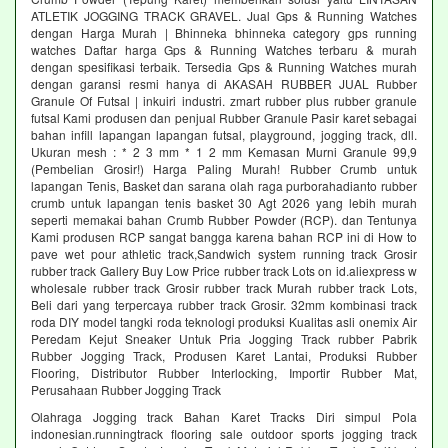
ATLETIK JOGGING TRACK GRAVEL. Jual Gps & Running Watches
dengan Harga Murah | Bhinneka bhinneka category gps running
watches Daftar harga Gps & Running Watches terbaru & murah
dengan spesifikasi terbaik. Tersedia Gps & Running Watches murah
dengan garansi resmi hanya di AKASAH RUBBER JUAL Rubber
Granule Of Futsal | inkuiri industri. zmart rubber plus rubber granule
futsal Kami produsen dan penjual Rubber Granule Pasir karet sebagai
bahan infill lapangan lapangan futsal, playground, jogging track, dll.
Ukuran mesh : * 2 3 mm * 1 2 mm Kemasan Murni Granule 99,9
(Pembelian Grosir!) Harga Paling Murah! Rubber Crumb untuk
lapangan Tenis, Basket dan sarana olah raga purborahadianto rubber
crumb untuk lapangan tenis basket 30 Agt 2026 yang lebih murah
seperti memakai bahan Crumb Rubber Powder (RCP). dan Tentunya
Kami produsen RCP sangat bangga karena bahan RCP ini di How to
pave wet pour athletic track,Sandwich system running track Grosir
rubber track Gallery Buy Low Price rubber track Lots on id.aliexpress w
wholesale rubber track Grosir rubber track Murah rubber track Lots,
Beli dari yang terpercaya rubber track Grosir. 32mm kombinasi track
roda DIY model tangki roda teknologi produksi Kualitas asli onemix Air
Peredam Kejut Sneaker Untuk Pria Jogging Track rubber Pabrik
Rubber Jogging Track, Produsen Karet Lantai, Produksi Rubber
Flooring, Distributor Rubber Interlocking, Importir Rubber Mat,
Perusahaan Rubber Jogging Track
Olahraga Jogging track Bahan Karet Tracks Diri simpul Pola
indonesian.runningtrack flooring sale outdoor sports jogging track