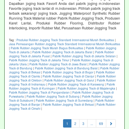
Dapatkan joging track Favorit Anda dari pabrik joging m.indonesian
Favorite joging track lantai di m.indonesian. Pilihlah pabrik joging track
terbaik sekarang! joging track. Jogging Waterproof Synthetic Rubber
Running Track Material rubber Pabrik Rubber Jogging Track, Produsen
Karet Lantai, Produksi Rubber Flooring, Distributor Rubber
Interlocking, Importir Rubber Mat, Perusahaan Rubber Jogging Track
Tag :
Produksi Rubber Jogging Track Standard Internasional Murah Berkualitas
|
Jasa Pemasangan Rubber Jogging Track Standard Internasional Murah Berkualitas
|
Pabrik Rubber Jogging Track Murah Bagus Berkualitas
|
Pabrik Rubber Jogging
Track di Jakarta
|
Pabrik Rubber Jogging Track di Jakarta Barat
|
Pabrik Rubber
Jogging Track di Jakarta Pusat
|
Pabrik Rubber Jogging Track di Jakarta Selatan
|
Pabrik Rubber Jogging Track di Jakarta Timur
|
Pabrik Rubber Jogging Track di
Jakarta Utara
|
Pabrik Rubber Jogging Track di Jawa Barat
|
Pabrik Rubber Jogging
Track di Bandung
|
Pabrik Rubber Jogging Track di Bandung Barat
|
Pabrik Rubber
Jogging Track di Bekasi
|
Pabrik Rubber Jogging Track di Bogor
|
Pabrik Rubber
Jogging Track di Ciamis
|
Pabrik Rubber Jogging Track di Cianjur
|
Pabrik Rubber
Jogging Track di Cirebon
|
Pabrik Rubber Jogging Track di Garut
|
Pabrik Rubber
Jogging Track di Indramayu
|
Pabrik Rubber Jogging Track di Karawang
|
Pabrik
Rubber Jogging Track di Kuningan
|
Pabrik Rubber Jogging Track di Majalengka
|
Pabrik Rubber Jogging Track di Pangandaran
|
Pabrik Rubber Jogging Track di
Purwakarta
|
Pabrik Rubber Jogging Track di Subang
|
Pabrik Rubber Jogging
Track di Sukabumi
|
Pabrik Rubber Jogging Track di Sumedang
|
Pabrik Rubber
Jogging Track di Banjar
|
Pabrik Rubber Jogging Track di Bekasi
|
Pabrik Rubber
Jogging Track di Cimahi
|
(current)
1
2
3
...
69