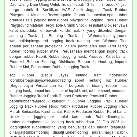
Daur Ulang Daur Ulang Untuk Trotoar Tebal: 13 15mm 3. produk hijau,
harga pabrik 4. Sertifikasi IAAF Atletik Jogging Track Rubber
Playground Material Recyclingable Crumb indonesian.epdmrubber
granules sale jogging track rubber playground Jogging Track Rubber
Playground Material Recyclable Crumb Shock Resistant Blok senyawa
karet diproduksi di bawah kondisi pabrik yang dikontrol dengan
Jogging Track | Running Track | Wahanatirtaplayground
wahanatirtaplayground jogging track running track Wahana Tirta
adalah perusahaan profesional dalam pembuatan alas karet safety
rubber flooring rubber mate. Perusahaan membangun joging track
dengan rubber Pabrik Rubber Jogging Track, Produsen Karet Lantai,
Produksi Rubber Flooring, Distributor Rubber Interlocking, Importir
Rubber Mat, Perusahaan Rubber Jogging Track
Top Rubber (Bagus Jaya) Tentang Kami Indotrading
toprubberbagusjaya.web.indotrading about Tentang Top Rubber
(Bagus Jaya) Perusahaan kami bergerak di bidang rubber matt,
jogging track, tempat bermain air di lapisi karet, rubber sheet, moduled.
Rubber Jogging Track Pabrik Rubber Produsen Produksi Rubber
pabrikrubber.rajaproduk kategori 1 Rubber Jogging Track Rubber
Jogging Track Rubber Floor. Pabrik Produsen Rubber Jogging Track
Murah Berkualitas Karet Lantai. Pabrik Produsen Rubber Karet Lantai
Untuk jual joggingtrack lantai karet hub Rubberflooring|jual
rubberflooringindonesia jogging track rubberfloor 23 Feb 2026 jual
joggingtrack rubberflooring yang berkualitas dan mudah diaplikasi.
dihargai|Rubberflooring dijual|Rubberflooring murah|harga pabrik