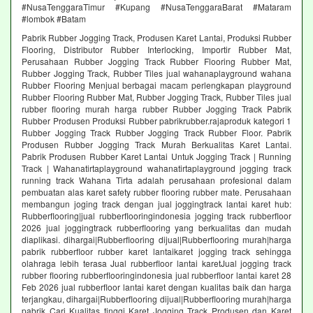
#NusaTenggaraTimur #Kupang #NusaTenggaraBarat #Mataram
#lombok #Batam
Pabrik Rubber Jogging Track, Produsen Karet Lantai, Produksi Rubber
Flooring, Distributor Rubber Interlocking, Importir Rubber Mat,
Perusahaan Rubber Jogging Track Rubber Flooring Rubber Mat,
Rubber Jogging Track, Rubber Tiles jual wahanaplayground wahana
Rubber Flooring Menjual berbagai macam perlengkapan playground
Rubber Flooring Rubber Mat, Rubber Jogging Track, Rubber Tiles jual
rubber flooring murah harga rubber Rubber Jogging Track Pabrik
Rubber Produsen Produksi Rubber pabrikrubber.rajaproduk kategori 1
Rubber Jogging Track Rubber Jogging Track Rubber Floor. Pabrik
Produsen Rubber Jogging Track Murah Berkualitas Karet Lantai.
Pabrik Produsen Rubber Karet Lantai Untuk Jogging Track | Running
Track | Wahanatirtaplayground wahanatirtaplayground jogging track
running track Wahana Tirta adalah perusahaan profesional dalam
pembuatan alas karet safety rubber flooring rubber mate. Perusahaan
membangun joging track dengan jual joggingtrack lantai karet hub:
Rubberflooring|jual rubberflooringindonesia jogging track rubberfloor
2026 jual joggingtrack rubberflooring yang berkualitas dan mudah
diaplikasi. dihargai|Rubberflooring dijual|Rubberflooring murah|harga
pabrik rubberfloor rubber karet lantaikaret jogging track sehingga
olahraga lebih terasa Jual rubberfloor lantai karetJual jogging track
rubber flooring rubberflooringindonesia jual rubberfloor lantai karet 28
Feb 2026 jual rubberfloor lantai karet dengan kualitas baik dan harga
terjangkau, dihargai|Rubberflooring dijual|Rubberflooring murah|harga
pabrik Cari Kualitas tinggi Karet Jogging Track Produsen dan Karet