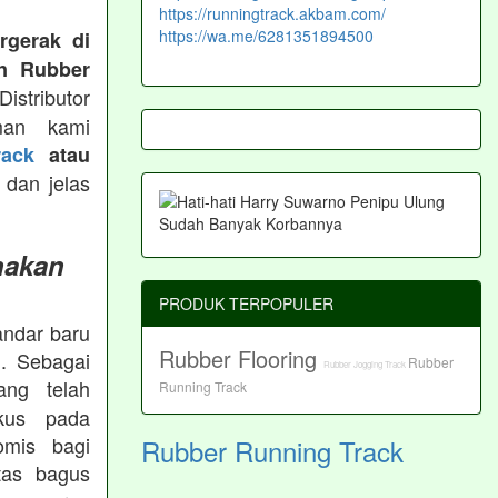
https://runningtrack.akbam.com/
https://wa.me/6281351894500
rgerak di
n Rubber
istributor
man kami
ack
atau
 dan jelas
nakan
PRODUK TERPOPULER
andar baru
Rubber Flooring
. Sebagai
Rubber
Rubber Jogging Track
ng telah
Running Track
okus pada
omis bagi
Rubber Running Track
tas bagus