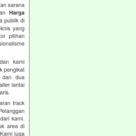
han sarana
tkan
Harga
 publik di
eknis yang
or pilihan
ionalisme
an kami
k pengikat
n dan dua
ler lantai
ris.
ran track
Pelanggan
dari kami.
uk area di
 Kami juga