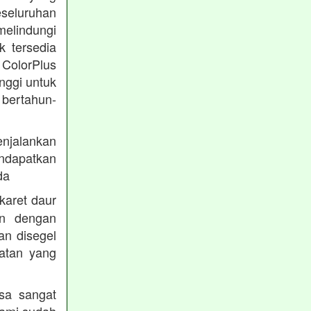
eseluruhan
melindungi
k tersedia
 ColorPlus
nggi untuk
 bertahun-
enjalankan
endapatkan
da
karet daur
an dengan
an disegel
atan yang
sa sangat