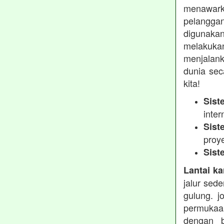
menawarka
pelanggan
digunakan
melakukan
menjalank
dunia sec
kita!
Sist
inter
Sist
proy
Sist
Lantai ka
jalur sed
gulung. j
permukaa
dengan b