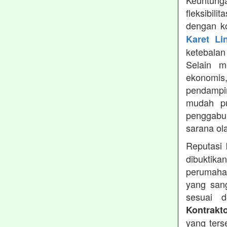
Keuntung
fleksibil
dengan ko
Karet Li
ketebala
Selain 
ekonomis
pendampin
mudah pu
penggabun
sarana ol
Reputasi
dibuktika
perumahan
yang sang
sesuai d
Kontrakt
yang ters