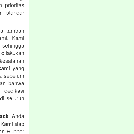
prioritas
n standar
lai tambah
ami. Kami
, sehingga
 dilakukan
 kesalahan
kami yang
ba sebelum
kan bahwa
i dedikasi
 di seluruh
Anda
rack
 Kami siap
tan Rubber