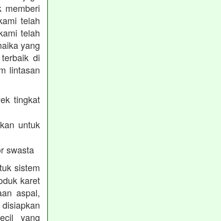
uk memberi
kami telah
kami telah
maika yang
terbaik di
m lintasan
ek tingkat
akan untuk
r swasta
tuk sistem
oduk karet
aan aspal,
disiapkan
ecil yang