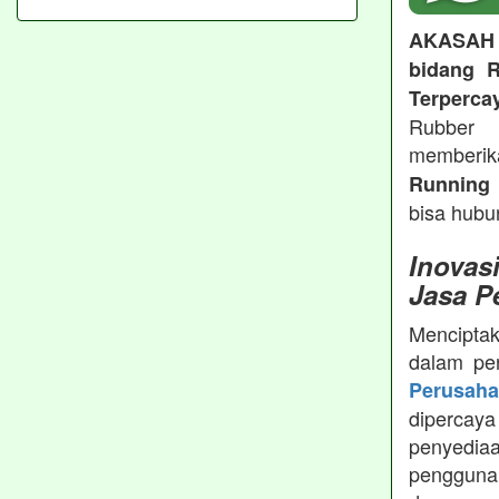
AKASAH
bidang R
Terperca
Rubber 
memberi
Running 
bisa hubu
Inovas
Jasa P
Menciptak
dalam pe
Perusah
dipercay
penyedia
pengguna