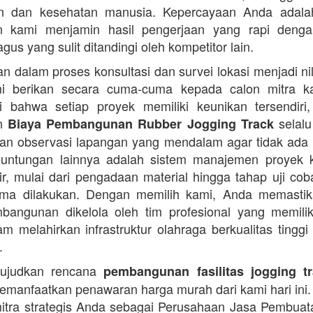
an dan kesehatan manusia. Kepercayaan Anda adalah 
n kami menjamin hasil pengerjaan yang rapi denga
agus yang sulit ditandingi oleh kompetitor lain.
 dalam proses konsultasi dan survei lokasi menjadi ni
i berikan secara cuma-cuma kepada calon mitra k
 bahwa setiap proyek memiliki keunikan tersendiri
an
selalu
Biaya Pembangunan Rubber Jogging Track
an observasi lapangan yang mendalam agar tidak ada
Keuntungan lainnya adalah sistem manajemen proyek 
sir, mulai dari pengadaan material hingga tahap uji co
rima dilakukan. Dengan memilih kami, Anda memasti
angunan dikelola oleh tim profesional yang memilik
am melahirkan infrastruktur olahraga berkualitas tinggi
.
ujudkan rencana
pembangunan fasilitas jogging t
manfaatkan penawaran harga murah dari kami hari ini.
itra strategis Anda sebagai Perusahaan Jasa Pembua