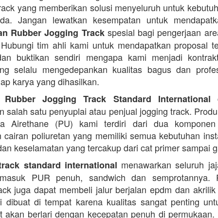
rack yang memberikan solusi menyeluruh untuk kebutu
Anda. Jangan lewatkan kesempatan untuk mendapa
spesial bagi pengerjaan area
n Rubber Jogging Track
. Hubungi tim ahli kami untuk mendapatkan proposal t
an buktikan sendiri mengapa kami menjadi kontrakt
ng selalu mengedepankan kualitas bagus dan profes
iap karya yang dihasilkan.
d
 Rubber Jogging Track Standard International
 salah satu penyuplai atau penjual jogging track. Produ
ana Airethane (PU) kami terdiri dari dua kompone
cairan poliuretan yang memiliki semua kebutuhan instal
dan keselamatan yang tercakup dari cat primer sampai ga
menawarkan seluruh jaja
rack standard international
termasuk PUR penuh, sandwich dan semprotannya. 
rack juga dapat membeli jalur berjalan epdm dan akrilik 
i dibuat di tempat karena kualitas sangat penting unt
t akan berlari dengan kecepatan penuh di permukaan.