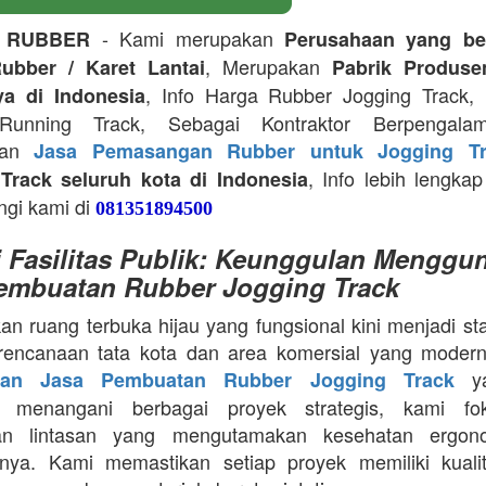
- Kami merupakan
 RUBBER
Perusahaan yang be
, Merupakan
ubber / Karet Lantai
Pabrik Produse
, Info Harga Rubber Jogging Track, D
ya di Indonesia
Running Track, Sebagai Kontraktor Berpengala
kan
Jasa Pemasangan Rubber untuk Jogging Tr
, Info lebih lengkap
Track seluruh kota di Indonesia
ngi kami di
081351894500
i Fasilitas Publik: Keunggulan Menggu
embuatan Rubber Jogging Track
an ruang terbuka hijau yang fungsional kini menjadi st
rencanaan tata kota dan area komersial yang modern
ya
aan Jasa Pembuatan Rubber Jogging Track
a menangani berbagai proyek strategis, kami f
an lintasan yang mengutamakan kesehatan ergon
nya. Kami memastikan setiap proyek memiliki kuali