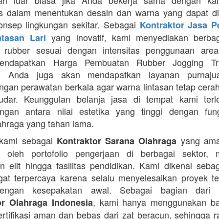
an luar biasa jika Anda bekerja sama dengan ka
itas dalam menentukan desain dan warna yang dapat d
nsep lingkungan sekitar. Sebagai
Kontraktor Jasa 
yang inovatif, kami menyediakan berbaga
ntasan Lari
n rubber sesuai dengan intensitas penggunaan area 
mendapatkan Harga Pembuatan Rubber Jogging Tr
, Anda juga akan mendapatkan layanan purnaju
gan perawatan berkala agar warna lintasan tetap cerah
dar. Keunggulan belanja jasa di tempat kami terl
gan antara nilai estetika yang tinggi dengan fung
ahraga yang tahan lama.
 kami sebagai
yang ama
Kontraktor Sarana Olahraga
n oleh portofolio pengerjaan di berbagai sektor, 
 elit hingga fasilitas pendidikan. Kami dikenal seba
at terpercaya karena selalu menyelesaikan proyek t
engan kesepakatan awal. Sebagai bagian dari 
, kami hanya menggunakan b
or Olahraga Indonesia
ertifikasi aman dan bebas dari zat beracun, sehingga 