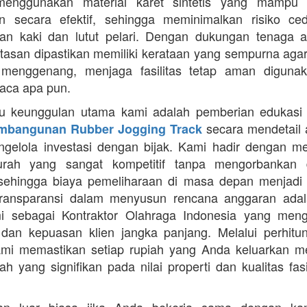
enggunakan material karet sintetis yang mampu
n secara efektif, sehingga meminimalkan risiko ce
an kaki dan lutut pelari. Dengan dukungan tenaga ah
intasan dipastikan memiliki kerataan yang sempurna agar
 menggenang, menjaga fasilitas tetap aman diguna
uaca apa pun.
tu keunggulan utama kami adalah pemberian edukasi
secara mendetail 
mbangunan Rubber Jogging Track
gelola investasi dengan bijak. Kami hadir dengan 
rah yang sangat kompetitif tanpa mengorbankan du
 sehingga biaya pemeliharaan di masa depan menjadi 
Transparansi dalam menyusun rencana anggaran adala
mi sebagai Kontraktor Olahraga Indonesia yang men
s dan kepuasan klien jangka panjang. Melalui perhit
ami memastikan setiap rupiah yang Anda keluarkan 
ah yang signifikan pada nilai properti dan kualitas fas