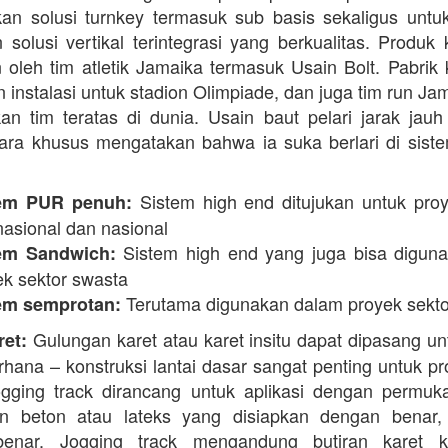
n solusi turnkey termasuk sub basis sekaligus unt
 solusi vertikal terintegrasi yang berkualitas. Produk 
 oleh tim atletik Jamaika termasuk Usain Bolt. Pabrik 
 instalasi untuk stadion Olimpiade, dan juga tim run Ja
an tim teratas di dunia. Usain baut pelari jarak jauh 
ara khusus mengatakan bahwa ia suka berlari di siste
Sistem high end ditujukan untuk proy
em PUR penuh:
nasional dan nasional
Sistem high end yang juga bisa digun
em Sandwich:
ek sektor swasta
Terutama digunakan dalam proyek sekto
em semprotan:
Gulungan karet atau karet insitu dapat dipasang un
ret:
erhana – konstruksi lantai dasar sangat penting untuk pr
ogging track dirancang untuk aplikasi dengan permuk
n beton atau lateks yang disiapkan dengan benar, 
enar. Jogging track mengandung butiran karet k