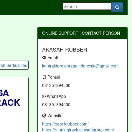
ONLINE SUPPORT | CONTACT PERSON
AKASAH RUBBER
Email
kontraktorolahragaindonesia@gmail.com
Ponsel
081351894500
SA
WhatsApp
RACK
081351894500
Website
https://pabrikrubber.com/
https://runningtrack.akasahgroup.com/