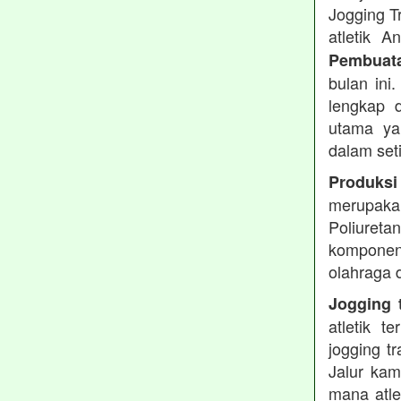
Jogging T
atletik 
Pembuata
bulan ini
lengkap d
utama ya
dalam set
Produksi
merupakan
Poliuret
komponen 
olahraga 
Jogging t
atletik 
jogging t
Jalur kam
mana atle