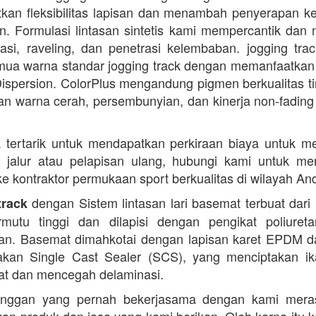
kan fleksibilitas lapisan dan menambah penyerapan k
. Formulasi lintasan sintetis kami mempercantik dan 
dasi, raveling, dan penetrasi kelembaban. jogging trac
ua warna standar jogging track dengan memanfaatkan
ispersion. ColorPlus mengandung pigmen berkualitas ti
n warna cerah, persembunyian, dan kinerja non-fading
 tertarik untuk mendapatkan perkiraan biaya untuk m
i jalur atau pelapisan ulang, hubungi kami untuk m
 ke kontraktor permukaan sport berkualitas di wilayah An
dengan Sistem lintasan lari basemat terbuat dari 
track
rmutu tinggi dan dilapisi dengan pengikat poliuret
n. Basemat dimahkotai dengan lapisan karet EPDM d
kan Single Cast Sealer (SCS), yang menciptakan ik
at dan mencegah delaminasi.
anggan yang pernah bekerjasama dengan kami mera