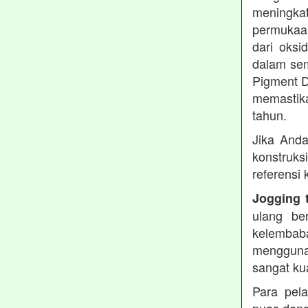
meningkat
permukaan
dari oksi
dalam sem
Pigment D
memastika
tahun.
Jika Anda
konstruks
referensi
Jogging 
ulang be
kelembaba
mengguna
sangat ku
Para pel