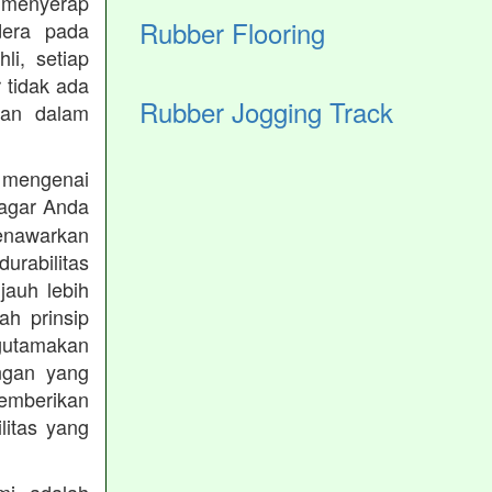
 menyerap
Rubber Flooring
dera pada
li, setiap
 tidak ada
Rubber Jogging Track
kan dalam
 mengenai
agar Anda
menawarkan
rabilitas
jauh lebih
h prinsip
gutamakan
ungan yang
memberikan
ilitas yang