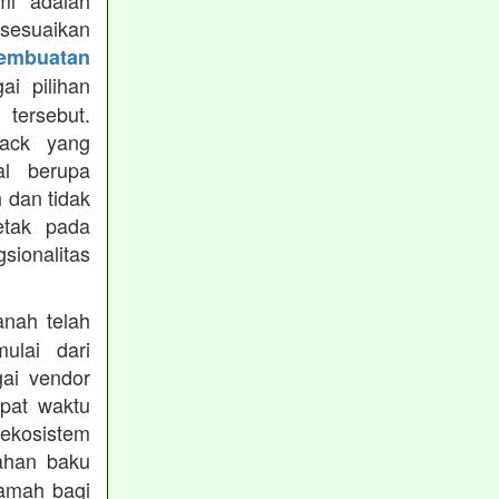
mi adalah
isesuaikan
Pembuatan
i pilihan
tersebut.
ack yang
al berupa
 dan tidak
etak pada
sionalitas
nah telah
mulai dari
gai vendor
epat waktu
ekosistem
ahan baku
ramah bagi