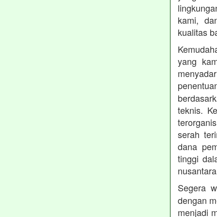
lingkung
kami, da
kualitas b
Kemudahan
yang kam
menyadari
penentu
berdasark
teknis. 
terorgani
serah te
dana pemb
tinggi dal
nusantara
Segera w
dengan me
menjadi m