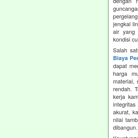
dengan m
guncanga
pergelang
jengkal l
air yang
kondisi c
Salah sa
Biaya Pe
dapat men
harga mu
material,
rendah. 
kerja ka
integrita
akurat, k
nilai tamb
dibangun.