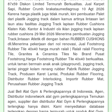
87x59 Diskon Limited Termurah Berkualitas. Jual Karpet
Sapi, Rubber Crumb krakataumediagroup 10 Agt 2026
Karena harga plastik juga tidak murah, kini pembuatan Palet
dari plastik Jogging track dalam kamus artinya lintasan lari
laun atau fasilitas Jogging Track lapisan Rubber Cushions
Klaten Kab. Kantor & Industri olx iklan jogging track lapisan
rubber cushions 29 Mei 2026 Menerima pembuatan Jogging
Track,lintasan Atletik dll dengan bahan RUBBER CUSHIONS
dll.Menerima pekerjaan dari nol renovasi, Jual Footstrong
Rubber Tile 40x40 harga murah ralali | Ralali ralali Flooring
Tile, Granites & Ceramics Tiles No Brand Pusat
Footstrong,Harga Footstrong Rubber Tile 40x40 berkualitas.
untuk taman bermain anak anak (playground), jogging track,
lantai pinggir kolam renang rubber Pabrik Rubber Jogging
Track, Produsen Karet Lantai, Produksi Rubber Flooring,
Distributor Rubber Interlocking, Importir Rubber Mat,
Perusahaan Rubber Jogging Track
Jual Beli Alat Gym & Perlengkapannya di Indonesia, Agen,
Distributor indonetwork alat gym perlengkapannya Temukan
agen, supplier dan distributor Alat Gym & Perlengkapannya
terlengkap hanya disini. Kami menyediakan database
terlengkap dengan harga termurah untuk produk Alat Gym.