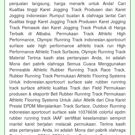
penjualan langsung, harga menarik untuk Anda! Cari
Kualitas tinggi Karet Jogging Track Produsen dan Karet
Jogging indonesian Rumput buatan & olahraga lantai Cari
Kualitas tinggi Karet Jogging Track Produsen Karet Jogging
Track Pemasok dan Karet Jogging Track Produk di Harga
Terbaik di Alibaba. Permukaan Track Athletic High
Performance, Olympic Running Track indonesian.sportcourt
surface sale high performance athletic track run High
Performance Athletic Track Surfaces, Olympic Running Track
Material Terima kasih atas pertanyaan Anda, ini adalah
Mona dari pabrik olahraga Semua Cuaca Menggunakan
Permeable Athletic Rubber Running Track Race Track.
Rubber Running Track Permukaan Athletic Flooring Systems
Untuk indonesian.sportcourt surface sale rubber running
track surface athletic kualitas Track dan Field Permukaan
produsen & eksportir Beli Rubber Running Track Permukaan
Athletic Flooring Systems Untuk Jalur Atletik dari Cina Karet
Presisi EPDM Menjalankan Track Surface, Outdoor Running
indonesian.sportcourt surface sale 10376636 colorful epdm
rubber running track IAAF sertifikat keselamatan semprot
mantel karet berjalan melacak permukaan. Terima kasih
atas pertanyaan Anda, ini adalah Mona dari pabrik olahraga