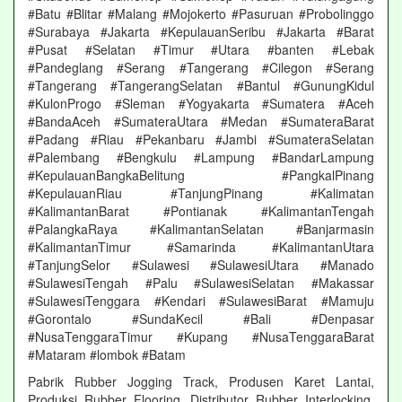
#Batu #Blitar #Malang #Mojokerto #Pasuruan #Probolinggo
#Surabaya #Jakarta #KepulauanSeribu #Jakarta #Barat
#Pusat #Selatan #Timur #Utara #banten #Lebak
#Pandeglang #Serang #Tangerang #Cilegon #Serang
#Tangerang #TangerangSelatan #Bantul #GunungKidul
#KulonProgo #Sleman #Yogyakarta #Sumatera #Aceh
#BandaAceh #SumateraUtara #Medan #SumateraBarat
#Padang #Riau #Pekanbaru #Jambi #SumateraSelatan
#Palembang #Bengkulu #Lampung #BandarLampung
#KepulauanBangkaBelitung #PangkalPinang
#KepulauanRiau #TanjungPinang #Kalimatan
#KalimantanBarat #Pontianak #KalimantanTengah
#PalangkaRaya #KalimantanSelatan #Banjarmasin
#KalimantanTimur #Samarinda #KalimantanUtara
#TanjungSelor #Sulawesi #SulawesiUtara #Manado
#SulawesiTengah #Palu #SulawesiSelatan #Makassar
#SulawesiTenggara #Kendari #SulawesiBarat #Mamuju
#Gorontalo #SundaKecil #Bali #Denpasar
#NusaTenggaraTimur #Kupang #NusaTenggaraBarat
#Mataram #lombok #Batam
Pabrik Rubber Jogging Track, Produsen Karet Lantai,
Produksi Rubber Flooring, Distributor Rubber Interlocking,