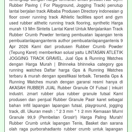
Rubber Paving ( For Playground, Jogging Track) penutup
lantai berjalan track Alibaba Produsen Directory indonesian g
floor cover running track Athletic facilities sport and gym
used rubber althetic running track flooring, synthetic Harga
murah 13 Mm Sintetis Lantai Karet Untuk Menjalankan Track
Rubber Crumb Powder tentang pembuatan lapangan tenis
pembuatanlapangantenis author pembuatanlapangantenis 9
Apr 2026 Kami dari produsen Rubber Crumb Powder
(Tepung Karet) memberikan solusi yaitu LINTASAN ATLETIK
JOGGING TRACK GRAVEL. Jual Gps & Running Watches
dengan Harga Murah | Bhinneka bhinneka category gps
running watches Daftar harga Gps & Running Watches
terbaru & murah dengan spesifikasi terbaik. Tersedia Gps &
Running Watches murah dengan garansi resmi hanya di
AKASAH RUBBER JUAL Rubber Granule Of Futsal | inkuiri
industri. zmart rubber plus rubber granule futsal Kami
produsen dan penjual Rubber Granule Pasir karet sebagai
bahan infill lapangan lapangan futsal, playground, jogging
track, dll. Ukuran mesh : * 2 3 mm * 1 2 mm Kemasan Murni
Granule 99,9 (Pembelian Grosir!) Harga Paling Murah!
Rubber Crumb untuk lapangan Tenis, Basket dan sarana
olah raga purborahadianto rubber crumb untuk lapangan