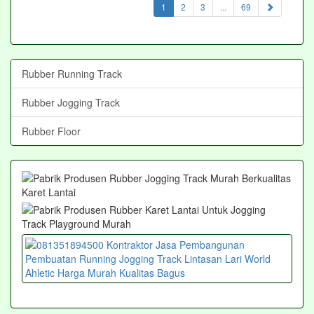
(current)
1
2
3
...
69
Rubber Running Track
Rubber Jogging Track
Rubber Floor