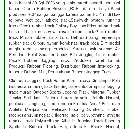
tenis basket 30 Agt 2026 yang lebih murah seperti memakai
bahan Crumb Rubber Powder (RCP). dan Tentunya Kami
produsen RCP sangat bangga karena bahan RCP ini di How
to pave wet pour athletic track,Sandwich system running
track Grosir rubber track Gallery Buy Low Price rubber track
Lots on id.aliexpress w wholesale rubber track Grosir rubber
track Murah rubber track Lots, Beli dari yang terpercaya
rubber track Grosir. 32mm kombinasi track roda DIY model
tangki roda teknologi produksi Kualitas asli onemix Air
Peredam Kejut Sneaker Untuk Pria Jogging Track rubber
Pabrik Rubber Jogging Track, Produsen Karet Lantai,
Produksi Rubber Flooring, Distributor Rubber Interlocking,
Importir Rubber Mat, Perusahaan Rubber Jogging Track
Olahraga Jogging track Bahan Karet Tracks Diri simpul Pola
indonesian.runningtrack flooring sale outdoor sports jogging
track murah Outdoor Sports Jogging Track Material Rubber
Tracks Self knot Pattern Harga terbaik: Pabrik Handal,
penjualan langsung, harga menarik untuk Anda! Poliuretan
Athletic Menjalankan Melacak Flooring Synthetic Rubber
indonesian.runningtrack flooring sale polyurethane athletic
running track Polyurethane Athletic Running Track Flooring
Synthetic Rubber Track Harga terbaik: Pabrik Handal,