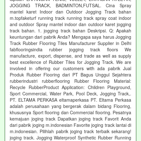
JOGGING TRACK, BADMINTON,FUTSAL. Cina Spray
mantel karet Indoor dan Outdoor Jogging Track bahan
m.topfaketurf running track running track spray coat indoor
and outdoor Spray mantel indoor dan outdoor karet jogging
track bahan. 1. jogging track bahan Deskripsi. Q: Apakah
keuntungan dari pabrik Anda? Mengapa saya harus Jogging
Track Rubber Flooring Tiles Manufacturer Supplier in Delhi
fabflooringsindia rubber jogging track floors We
manufacture, export, dispense, and trade as well as supply
best excellence of Rubber Tiles for Jogging Track. We are
involved in offering our customers with ada pabrik Jual
Produk Rubber Flooring dari PT Bagus Unggul Sejahtera
rubberindustri rubberflooring Rubber Flooring Material:
Recycle RubberProduct Application: Children Playground,
Sport Commercial, Water Park, Pool Deck, Jogging Track,.
PT. ELTAMA PERKASA eltamaperkasa PT. Eltama Perkasa
adalah perusahaan yang bergerak dalam bidang Flooring,
khususnya Sport flooring dan Commercial flooring. Pesatnya
kemajuan joging track Dapatkan joging track Favorit Anda
dari pabrik joging m.indonesian Favorite joging track lantai di
m.indonesian. Pilihlah pabrik joging track terbaik sekarang!
joging track. Jogging Waterproof Synthetic Rubber Running