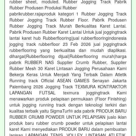
rubber sheet, moduled. Rubber Jogging Track Pabrik
Rubber Produsen Produksi Rubber
pabrikrubber.rajaproduk kategori 1 Rubber Jogging Track
Rubber Jogging Track Rubber Floor. Pabrik Produsen
Rubber Jogging Track Murah Berkualitas Karet Lantai.
Pabrik Produsen Rubber Karet Lantai Untuk jual joggingtrack
lantai karet hub Rubberflooring|jual rubberflooringindonesia
jogging track rubberfloor 23 Feb 2026 jual joggingtrack
rubberflooring yang berkualitas dan mudah diaplikasi.
dihargai|Rubberflooring dijual|Rubberflooring murah|harga
pabrik RUBBER NAS Supplier Crumb Rubber, Supplier
Rubber Mesh 30 Karet Lintasan Jogging Perusahaan Kami
Bekerja Keras Untuk Menjadi Yang Terbaik Dalam Atletik
Running track Official ASEAN GAMES Senayan Jakarta
Palembang 2026 Jogging Track TEXMURA KONTRAKTOR
LAPANGAN FUTSAL texmura joggingtrack Kami
menawarkan produk pelapisan permukaan (Floor Finishing)
untuk jogging running track dengan teknologi terkini dan
kualitas terbaik yaitu SigmaTurf® ada pabrik PRODUK BARU
RUBBER CRUMB POWDER UNTUK PELAPISAN jualo iklan
produk baru rubber crumb powder untuk pelapisan lantai
karet Kami menyediakan PRODUK BARU dalam pembuatan
lapisan LAPANGAN TENIS, VOLLEY, LINTASAN ATLETIK,