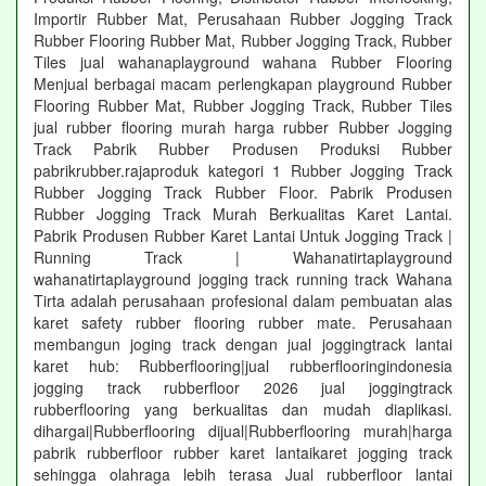
Importir Rubber Mat, Perusahaan Rubber Jogging Track
Rubber Flooring Rubber Mat, Rubber Jogging Track, Rubber
Tiles jual wahanaplayground wahana Rubber Flooring
Menjual berbagai macam perlengkapan playground Rubber
Flooring Rubber Mat, Rubber Jogging Track, Rubber Tiles
jual rubber flooring murah harga rubber Rubber Jogging
Track Pabrik Rubber Produsen Produksi Rubber
pabrikrubber.rajaproduk kategori 1 Rubber Jogging Track
Rubber Jogging Track Rubber Floor. Pabrik Produsen
Rubber Jogging Track Murah Berkualitas Karet Lantai.
Pabrik Produsen Rubber Karet Lantai Untuk Jogging Track |
Running Track | Wahanatirtaplayground
wahanatirtaplayground jogging track running track Wahana
Tirta adalah perusahaan profesional dalam pembuatan alas
karet safety rubber flooring rubber mate. Perusahaan
membangun joging track dengan jual joggingtrack lantai
karet hub: Rubberflooring|jual rubberflooringindonesia
jogging track rubberfloor 2026 jual joggingtrack
rubberflooring yang berkualitas dan mudah diaplikasi.
dihargai|Rubberflooring dijual|Rubberflooring murah|harga
pabrik rubberfloor rubber karet lantaikaret jogging track
sehingga olahraga lebih terasa Jual rubberfloor lantai