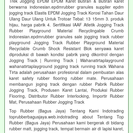
Trek Jogging EPDM EPDM Karet Butiran & Butiran karet
berwarna indonesian.epdmrubber granules supplier epdm
jogging track Elastis EPDM Jogging Track Korosi Tahan Daur
Ulang Daur Ulang Untuk Trotoar Tebal: 13 15mm 3. produk
hijau, harga pabrik 4. Sertifikasi IAAF Atletik Jogging Track
Rubber Playground Material Recyclingable Crumb
indonesian.epdmrubber granules sale jogging track rubber
playground Jogging Track Rubber Playground Material
Recyclable Crumb Shock Resistant Blok senyawa karet
diproduksi di bawah kondisi pabrik yang dikontrol dengan
Jogging Track | Running Track | Wahanatirtaplayground
wahanatirtaplayground jogging track running track Wahana
Tirta adalah perusahaan profesional dalam pembuatan alas
karet safety rubber flooring rubber mate. Perusahaan
membangun joging track dengan rubber Pabrik Rubber
Jogging Track, Produsen Karet Lantai, Produksi Rubber
Flooring, Distributor Rubber Interlocking, Importir Rubber
Mat, Perusahaan Rubber Jogging Track
Top Rubber (Bagus Jaya) Tentang Kami Indotrading
toprubberbagusjaya.web.indotrading about Tentang Top
Rubber (Bagus Jaya) Perusahaan kami bergerak di bidang
rubber matt, jogging track, tempat bermain air di lapisi karet,