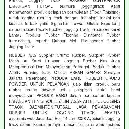
Protect, Jogging Track TEXMURA KONTRAKTOR
LAPANGAN FUTSAL texmura joggingtrack Kami
menawarkan produk pelapisan permukaan (Floor Finishing)
untuk jogging running track dengan teknologi terkini dan
kualitas terbaik yaitu SigmaTurf Taiwan Global Exporter |
natural rubber Pabrik Rubber Jogging Track, Produsen Karet
Lantai, Produksi Rubber Flooring, Distributor Rubber
Interlocking, Importir Rubber Mat, Perusahaan Rubber
Jogging Track
RUBBER NAS Supplier Crumb Rubber, Supplier Rubber
Mesh 30 Karet Lintasan Jogging Rubber Nas Juga
Memproduksi Dan Menyediakan Berbagai Produk Rubber
Atletik Running track Official ASEAN GAMES Senayan
Jakarta Palembang PRODUK BARU RUBBER CRUMB
POWDER UNTUK PELAPISAN jualo iklan produk baru
rubber crumb powder untuk pelapisan lantai Kami
menyediakan PRODUK BARU dalam pembuatan lapisan
LAPANGAN TENIS, VOLLEY, LINTASAN ATLETIK, JOGGING
TRACK, BADMINTON,FUTSAL. JASA PEMASANGAN
RUBBER UNTUK JOGGING TRACK JAKARTA
ayobisnis.web Jasa Jual Beli 14 Jan 2026 Ayobisnis Jogging
track dalam kamus artinya lintasan lari laun atau fasilitas