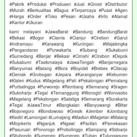
#Pabrik #Produksi #Produsen #Jual #Grosir #Distributor
#Murah #Berkualitas #Bagus #Terpercaya #Pusat #Agen
#Harga #Order #Toko #Pesan #Usaha #Info #Alamat
#Kantor #Ukuran
kami melayani #JawaBarat #Bandung #BandungBarat
#Bekasi #Bogor #Ciamis #Cianjur #Cirebon #Garut
#Indramayu #Karawang #Kuningan #Majalengka
#Pangandaran #Purwakarta #Subang #Sukabumi
#Sumedang #Banjar #Bekasi #Cimahi #Cirebon #Depok
#Sukabumi #Tasikmalaya #JawaTengah #Banjarnegara
#Banyumas #Batang #Blora #Boyolali #Brebes #Cilacap
#Demak #Grobogan #Jepara #Karanganyar #Kebumen
#Klaten #Kudus #Magelang #Pati #Pekalongan #Pemalang
#Purbalingga #Purworejo #Rembang #Semarang #Sragen
#Sukoharjo #Tegal #Temanggung #Wonogiri #Wonosobo
#Magelang #Pekalongan #Salatiga #Semarang #Surakarta
#Tegal #JawaTimur #Bangkalan #Banyuwangi #Blitar
#Bojonegoro #Bondowoso #Gresik #Jember #Jombang
#Kediri #Lamongan #Lumajang #Madiun #Magetan #Malang
#Mojokerto #Nganjuk #Ngawi #Pacitan #Pamekasan
#Pasuruan #Ponorogo #Probolinggo #Sampang #Sidoarjo
#Situbondo #Sumenep #Sumenep #Tuban #Tulungagung