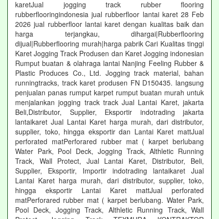
karetJual jogging track rubber flooring
rubberflooringindonesia jual rubberfloor lantai karet 28 Feb
2026 jual rubberfloor lantai karet dengan kualitas baik dan
harga terjangkau, dihargai|Rubberflooring
dijual|Rubberflooring murah|harga pabrik Cari Kualitas tinggi
Karet Jogging Track Produsen dan Karet Jogging indonesian
Rumput buatan & olahraga lantai Nanjing Feeling Rubber &
Plastic Produces Co., Ltd. Jogging track material, bahan
runningtracks, track karet produsen FN D150435. langsung
penjualan panas rumput karpet rumput buatan murah untuk
menjalankan jogging track track Jual Lantai Karet, jakarta
Beli,Distributor, Supplier, Eksportir indotrading jakarta
lantaikaret Jual Lantai Karet harga murah, dari distributor,
supplier, toko, hingga eksportir dan Lantai Karet mattJual
perforated matPerforared rubber mat ( karpet berlubang
Water Park, Pool Deck, Jogging Track, Althletic Running
Track, Wall Protect, Jual Lantai Karet, Distributor, Beli,
Supplier, Eksportir, Importir indotrading lantaikaret Jual
Lantai Karet harga murah, dari distributor, supplier, toko,
hingga eksportir Lantai Karet mattJual perforated
matPerforared rubber mat ( karpet berlubang. Water Park,
Pool Deck, Jogging Track, Althletic Running Track, Wall