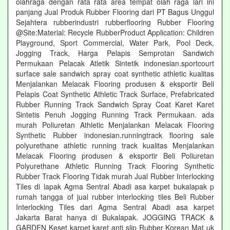
olahraga dengan rata rata area tempat olah raga lari ini
panjang Jual Produk Rubber Flooring dari PT Bagus Unggul
Sejahtera rubberindustri rubberflooring Rubber Flooring
@Site:Material: Recycle RubberProduct Application: Children
Playground, Sport Commercial, Water Park, Pool Deck,
Jogging Track, Harga Pelapis Semprotan Sandwich
Permukaan Pelacak Atletik Sintetik indonesian.sportcourt
surface sale sandwich spray coat synthetic athletic kualitas
Menjalankan Melacak Flooring produsen & eksportir Beli
Pelapis Coat Synthetic Athletic Track Surface, Prefabricated
Rubber Running Track Sandwich Spray Coat Karet Karet
Sintetis Penuh Jogging Running Track Permukaan. ada
murah Poliuretan Athletic Menjalankan Melacak Flooring
Synthetic Rubber indonesian.runningtrack flooring sale
polyurethane athletic running track kualitas Menjalankan
Melacak Flooring produsen & eksportir Beli Poliuretan
Polyurethane Athletic Running Track Flooring Synthetic
Rubber Track Flooring Tidak murah Jual Rubber Interlocking
Tiles di lapak Agma Sentral Abadi asa karpet bukalapak p
rumah tangga of jual rubber interlocking tiles Beli Rubber
Interlocking Tiles dari Agma Sentral Abadi asa karpet
Jakarta Barat hanya di Bukalapak. JOGGING TRACK &
GARDEN Keset karpet karet anti slip Rubber Korean Mat uk