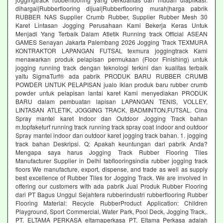
dihargai|Rubberflooring dijual|Rubberflooring murah|harga pabrik
RUBBER NAS Supplier Crumb Rubber, Supplier Rubber Mesh 30
Karet Lintasan Jogging Perusahaan Kami Bekerja Keras Untuk
Menjadi Yang Terbaik Dalam Atletik Running track Official ASEAN
GAMES Senayan Jakarta Palembang 2026 Jogging Track TEXMURA
KONTRAKTOR LAPANGAN FUTSAL texmura joggingtrack Kami
menawarkan produk pelapisan permukaan (Floor Finishing) untuk
jogging running track dengan teknologi terkini dan kualitas terbaik
yaitu SigmaTurf® ada pabrik PRODUK BARU RUBBER CRUMB
POWDER UNTUK PELAPISAN jualo iklan produk baru rubber crumb
powder untuk pelapisan lantai karet Kami menyediakan PRODUK
BARU dalam pembuatan lapisan LAPANGAN TENIS, VOLLEY,
LINTASAN ATLETIK, JOGGING TRACK, BADMINTON,FUTSAL. Cina
Spray mantel karet Indoor dan Outdoor Jogging Track bahan
m.topfaketurf running track running track spray coat indoor and outdoor
Spray mantel indoor dan outdoor karet jogging track bahan. 1. jogging
track bahan Deskripsi. Q: Apakah keuntungan dari pabrik Anda?
Mengapa saya harus Jogging Track Rubber Flooring Tiles
Manufacturer Supplier in Delhi fabflooringsindia rubber jogging track
floors We manufacture, export, dispense, and trade as well as supply
best excellence of Rubber Tiles for Jogging Track. We are involved in
offering our customers with ada pabrik Jual Produk Rubber Flooring
dari PT Bagus Unggul Sejahtera rubberindustri rubberflooring Rubber
Flooring Material: Recycle RubberProduct Application: Children
Playground, Sport Commercial, Water Park, Pool Deck, Jogging Track,.
PT. ELTAMA PERKASA eltamaperkasa PT. Eltama Perkasa adalah