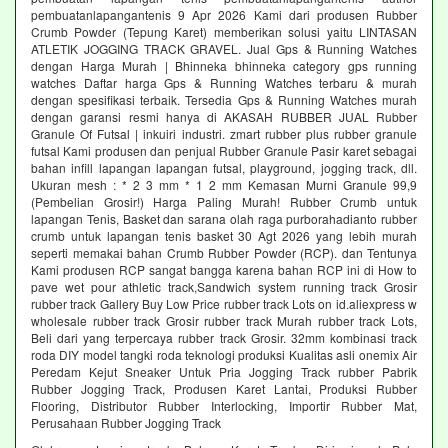
pembuatanlapangantenis 9 Apr 2026 Kami dari produsen Rubber
Crumb Powder (Tepung Karet) memberikan solusi yaitu LINTASAN
ATLETIK JOGGING TRACK GRAVEL. Jual Gps & Running Watches
dengan Harga Murah | Bhinneka bhinneka category gps running
watches Daftar harga Gps & Running Watches terbaru & murah
dengan spesifikasi terbaik. Tersedia Gps & Running Watches murah
dengan garansi resmi hanya di AKASAH RUBBER JUAL Rubber
Granule Of Futsal | inkuiri industri. zmart rubber plus rubber granule
futsal Kami produsen dan penjual Rubber Granule Pasir karet sebagai
bahan infill lapangan lapangan futsal, playground, jogging track, dll.
Ukuran mesh : * 2 3 mm * 1 2 mm Kemasan Murni Granule 99,9
(Pembelian Grosir!) Harga Paling Murah! Rubber Crumb untuk
lapangan Tenis, Basket dan sarana olah raga purborahadianto rubber
crumb untuk lapangan tenis basket 30 Agt 2026 yang lebih murah
seperti memakai bahan Crumb Rubber Powder (RCP). dan Tentunya
Kami produsen RCP sangat bangga karena bahan RCP ini di How to
pave wet pour athletic track,Sandwich system running track Grosir
rubber track Gallery Buy Low Price rubber track Lots on id.aliexpress w
wholesale rubber track Grosir rubber track Murah rubber track Lots,
Beli dari yang terpercaya rubber track Grosir. 32mm kombinasi track
roda DIY model tangki roda teknologi produksi Kualitas asli onemix Air
Peredam Kejut Sneaker Untuk Pria Jogging Track rubber Pabrik
Rubber Jogging Track, Produsen Karet Lantai, Produksi Rubber
Flooring, Distributor Rubber Interlocking, Importir Rubber Mat,
Perusahaan Rubber Jogging Track