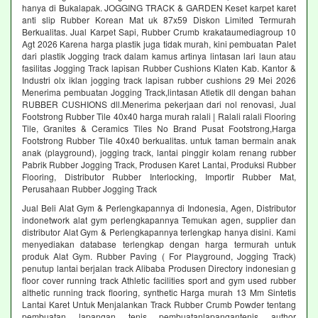
hanya di Bukalapak. JOGGING TRACK & GARDEN Keset karpet karet
anti slip Rubber Korean Mat uk 87x59 Diskon Limited Termurah
Berkualitas. Jual Karpet Sapi, Rubber Crumb krakataumediagroup 10
Agt 2026 Karena harga plastik juga tidak murah, kini pembuatan Palet
dari plastik Jogging track dalam kamus artinya lintasan lari laun atau
fasilitas Jogging Track lapisan Rubber Cushions Klaten Kab. Kantor &
Industri olx iklan jogging track lapisan rubber cushions 29 Mei 2026
Menerima pembuatan Jogging Track,lintasan Atletik dll dengan bahan
RUBBER CUSHIONS dll.Menerima pekerjaan dari nol renovasi, Jual
Footstrong Rubber Tile 40x40 harga murah ralali | Ralali ralali Flooring
Tile, Granites & Ceramics Tiles No Brand Pusat Footstrong,Harga
Footstrong Rubber Tile 40x40 berkualitas. untuk taman bermain anak
anak (playground), jogging track, lantai pinggir kolam renang rubber
Pabrik Rubber Jogging Track, Produsen Karet Lantai, Produksi Rubber
Flooring, Distributor Rubber Interlocking, Importir Rubber Mat,
Perusahaan Rubber Jogging Track
Jual Beli Alat Gym & Perlengkapannya di Indonesia, Agen, Distributor
indonetwork alat gym perlengkapannya Temukan agen, supplier dan
distributor Alat Gym & Perlengkapannya terlengkap hanya disini. Kami
menyediakan database terlengkap dengan harga termurah untuk
produk Alat Gym. Rubber Paving ( For Playground, Jogging Track)
penutup lantai berjalan track Alibaba Produsen Directory indonesian g
floor cover running track Athletic facilities sport and gym used rubber
althetic running track flooring, synthetic Harga murah 13 Mm Sintetis
Lantai Karet Untuk Menjalankan Track Rubber Crumb Powder tentang
pembuatan lapangan tenis pembuatanlapangantenis author