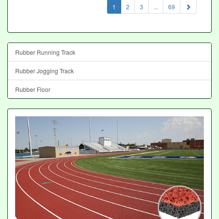
(current)
1
2
3
...
69
Rubber Running Track
Rubber Jogging Track
Rubber Floor