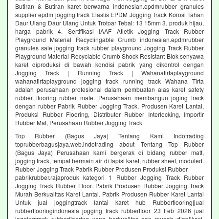
Butiran & Butiran karet berwarna indonesian.epdmrubber granules
supplier epdm jogging track Elastis EPDM Jogging Track Korosi Tahan
Daur Ulang Daur Ulang Untuk Trotoar Tebal: 13 15mm 3. produk hijau,
harga pabrik 4. Sertifikasi IAAF Atletik Jogging Track Rubber
Playground Material Recyclingable Crumb indonesian.epdmrubber
granules sale jogging track rubber playground Jogging Track Rubber
Playground Material Recyclable Crumb Shock Resistant Blok senyawa
karet diproduksi di bawah kondisi pabrik yang dikontrol dengan
Jogging Track | Running Track | Wahanatirtaplayground
wahanatirtaplayground jogging track running track Wahana Tirta
adalah perusahaan profesional dalam pembuatan alas karet safety
rubber flooring rubber mate. Perusahaan membangun joging track
dengan rubber Pabrik Rubber Jogging Track, Produsen Karet Lantai,
Produksi Rubber Flooring, Distributor Rubber Interlocking, Importir
Rubber Mat, Perusahaan Rubber Jogging Track
Top Rubber (Bagus Jaya) Tentang Kami Indotrading
toprubberbagusjaya.web.indotrading about Tentang Top Rubber
(Bagus Jaya) Perusahaan kami bergerak di bidang rubber matt,
jogging track, tempat bermain air di lapisi karet, rubber sheet, moduled.
Rubber Jogging Track Pabrik Rubber Produsen Produksi Rubber
pabrikrubber.rajaproduk kategori 1 Rubber Jogging Track Rubber
Jogging Track Rubber Floor. Pabrik Produsen Rubber Jogging Track
Murah Berkualitas Karet Lantai. Pabrik Produsen Rubber Karet Lantai
Untuk jual joggingtrack lantai karet hub Rubberflooring|jual
rubberflooringindonesia jogging track rubberfloor 23 Feb 2026 jual
joggingtrack rubberflooring yang berkualitas dan mudah diaplikasi.