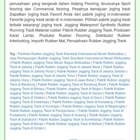
perusahaan yang bergerak dalam bidang Flooring, khususnya Sport
flooring dan Commercial flooring. Pesatnya kemajuan joging track
Dapatkan joging track Favorit Anda dari pabrik joging m.indonesian
Favorite joging track lantai di m.indonesian. Pilihlah pabrik joging track
terbaik sekarang! joging track. Jogging Waterproof Synthetic Rubber
Running Track Material rubber Pabrik Rubber Jogging Track, Produsen
Karet Lantai, Produksi Rubber Flooring, Distributor Rubber
Interlocking, Importir Rubber Mat, Perusahaan Rubber Jogging Track
Tag :
Produksi Rubber Jogging Track Standard Internasional Murah Berkualitas
|
Jasa Pemasangan Rubber Jogging Track Standard Internasional Murah Berkualitas
|
Pabrik Rubber Jogging Track Murah Bagus Berkualitas
|
Pabrik Rubber Jogging
Track di Jakarta
|
Pabrik Rubber Jogging Track di Jakarta Barat
|
Pabrik Rubber
Jogging Track di Jakarta Pusat
|
Pabrik Rubber Jogging Track di Jakarta Selatan
|
Pabrik Rubber Jogging Track di Jakarta Timur
|
Pabrik Rubber Jogging Track di
Jakarta Utara
|
Pabrik Rubber Jogging Track di Jawa Barat
|
Pabrik Rubber Jogging
Track di Bandung
|
Pabrik Rubber Jogging Track di Bandung Barat
|
Pabrik Rubber
Jogging Track di Bekasi
|
Pabrik Rubber Jogging Track di Bogor
|
Pabrik Rubber
Jogging Track di Ciamis
|
Pabrik Rubber Jogging Track di Cianjur
|
Pabrik Rubber
Jogging Track di Cirebon
|
Pabrik Rubber Jogging Track di Garut
|
Pabrik Rubber
Jogging Track di Indramayu
|
Pabrik Rubber Jogging Track di Karawang
|
Pabrik
Rubber Jogging Track di Kuningan
|
Pabrik Rubber Jogging Track di Majalengka
|
Pabrik Rubber Jogging Track di Pangandaran
|
Pabrik Rubber Jogging Track di
Purwakarta
|
Pabrik Rubber Jogging Track di Subang
|
Pabrik Rubber Jogging
Track di Sukabumi
|
Pabrik Rubber Jogging Track di Sumedang
|
Pabrik Rubber
Jogging Track di Banjar
|
Pabrik Rubber Jogging Track di Bekasi
|
Pabrik Rubber
Jogging Track di Cimahi
|