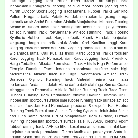
Olahraga Jogging track Bahan Karet Tracks Diri simpul Pola
indonesian.runningtrack flooring sale outdoor sports jogging track
murah Outdoor Sports Jogging Track Material Rubber Tracks Self knot
Pattern Harga terbaik: Pabrik Handal, penjualan langsung, harga
menarik untuk Anda! Poliuretan Athletic Menjalankan Melacak Flooring
Synthetic Rubber indonesian.runningtrack flooring sale polyurethane
athletic running track Polyurethane Athletic Running Track Flooring
Synthetic Rubber Track Harga terbaik: Pabrik Handal, penjualan
langsung, harga menarik untuk Anda! Cari Kualitas tinggi Karet
Jogging Track Produsen dan Karet Jogging indonesian Rumput buatan
& olahraga lantai Cari Kualitas tinggi Karet Jogging Track Produsen
Karet Jogging Track Pemasok dan Karet Jogging Track Produk di
Harga Terbaik di Alibaba. Permukaan Track Athletic High Performance,
Olympic Running Track indonesian.sportcourt surface sale high
performance athletic track run High Performance Athletic Track
Surfaces, Olympic Running Track Material Terima kasih atas
pertanyaan Anda, ini adalah Mona dari pabrik olahraga Semua Cuaca
Menggunakan Permeable Athletic Rubber Running Track Race Track.
Rubber Running Track Permukaan Athletic Flooring Systems Untuk
indonesian.sportcourt surface sale rubber running track surface athletic
kualitas Track dan Field Permukaan produsen & eksportir Beli Rubber
Running Track Permukaan Athletic Flooring Systems Untuk Jalur Atletik
dari Cina Karet Presisi EPDM Menjalankan Track Surface, Outdoor
Running indonesian.sportcourt surface sale 10376636 colorful epdm
rubber running track IAAF sertifikat keselamatan semprot mantel karet
berjalan melacak permukaan. Terima kasih atas pertanyaan Anda, ini
adalah Mona dari pabrik olahraga Trek Jogging EPDM EPDM Karet