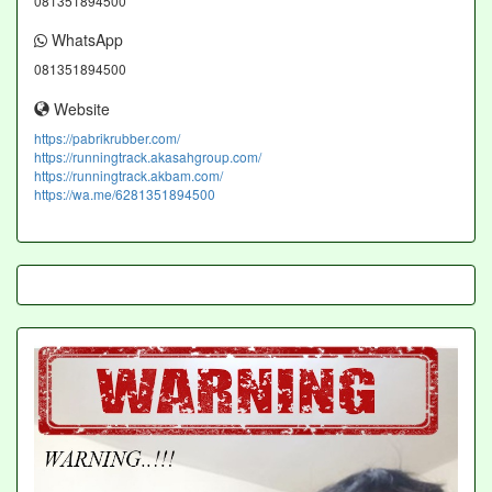
081351894500
WhatsApp
081351894500
Website
https://pabrikrubber.com/
https://runningtrack.akasahgroup.com/
https://runningtrack.akbam.com/
https://wa.me/6281351894500