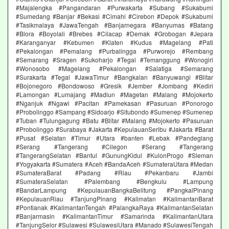
#Majalengka #Pangandaran #Purwakarta #Subang #Sukabumi
#Sumedang #Banjar #Bekasi #Cimahi #Cirebon #Depok #Sukabumi
#Tasikmalaya #JawaTengah #Banjarnegara #Banyumas #Batang
#Blora #Boyolali #Brebes #Cilacap #Demak #Grobogan #Jepara
#Karanganyar #Kebumen #Klaten #Kudus #Magelang #Pati
#Pekalongan #Pemalang #Purbalingga #Purworejo #Rembang
#Semarang #Sragen #Sukoharjo #Tegal #Temanggung #Wonogiri
#Wonosobo #Magelang #Pekalongan #Salatiga #Semarang
#Surakarta #Tegal #JawaTimur #Bangkalan #Banyuwangi #Blitar
#Bojonegoro #Bondowoso #Gresik #Jember #Jombang #Kediri
#Lamongan #Lumajang #Madiun #Magetan #Malang #Mojokerto
#Nganjuk #Ngawi #Pacitan #Pamekasan #Pasuruan #Ponorogo
#Probolinggo #Sampang #Sidoarjo #Situbondo #Sumenep #Sumenep
#Tuban #Tulungagung #Batu #Blitar #Malang #Mojokerto #Pasuruan
#Probolinggo #Surabaya #Jakarta #KepulauanSeribu #Jakarta #Barat
#Pusat #Selatan #Timur #Utara #banten #Lebak #Pandeglang
#Serang #Tangerang #Cilegon #Serang #Tangerang
#TangerangSelatan #Bantul #GunungKidul #KulonProgo #Sleman
#Yogyakarta #Sumatera #Aceh #BandaAceh #SumateraUtara #Medan
#SumateraBarat #Padang #Riau #Pekanbaru #Jambi
#SumateraSelatan #Palembang #Bengkulu #Lampung
#BandarLampung #KepulauanBangkaBelitung #PangkalPinang
#KepulauanRiau #TanjungPinang #Kalimatan #KalimantanBarat
#Pontianak #KalimantanTengah #PalangkaRaya #KalimantanSelatan
#Banjarmasin #KalimantanTimur #Samarinda #KalimantanUtara
#TanjungSelor #Sulawesi #SulawesiUtara #Manado #SulawesiTengah