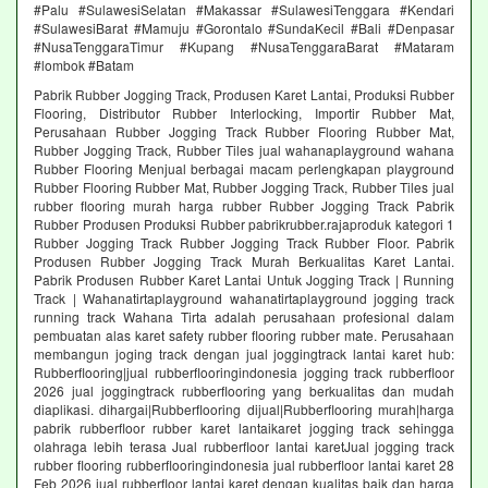
#Palu #SulawesiSelatan #Makassar #SulawesiTenggara #Kendari
#SulawesiBarat #Mamuju #Gorontalo #SundaKecil #Bali #Denpasar
#NusaTenggaraTimur #Kupang #NusaTenggaraBarat #Mataram
#lombok #Batam
Pabrik Rubber Jogging Track, Produsen Karet Lantai, Produksi Rubber
Flooring, Distributor Rubber Interlocking, Importir Rubber Mat,
Perusahaan Rubber Jogging Track Rubber Flooring Rubber Mat,
Rubber Jogging Track, Rubber Tiles jual wahanaplayground wahana
Rubber Flooring Menjual berbagai macam perlengkapan playground
Rubber Flooring Rubber Mat, Rubber Jogging Track, Rubber Tiles jual
rubber flooring murah harga rubber Rubber Jogging Track Pabrik
Rubber Produsen Produksi Rubber pabrikrubber.rajaproduk kategori 1
Rubber Jogging Track Rubber Jogging Track Rubber Floor. Pabrik
Produsen Rubber Jogging Track Murah Berkualitas Karet Lantai.
Pabrik Produsen Rubber Karet Lantai Untuk Jogging Track | Running
Track | Wahanatirtaplayground wahanatirtaplayground jogging track
running track Wahana Tirta adalah perusahaan profesional dalam
pembuatan alas karet safety rubber flooring rubber mate. Perusahaan
membangun joging track dengan jual joggingtrack lantai karet hub:
Rubberflooring|jual rubberflooringindonesia jogging track rubberfloor
2026 jual joggingtrack rubberflooring yang berkualitas dan mudah
diaplikasi. dihargai|Rubberflooring dijual|Rubberflooring murah|harga
pabrik rubberfloor rubber karet lantaikaret jogging track sehingga
olahraga lebih terasa Jual rubberfloor lantai karetJual jogging track
rubber flooring rubberflooringindonesia jual rubberfloor lantai karet 28
Feb 2026 jual rubberfloor lantai karet dengan kualitas baik dan harga