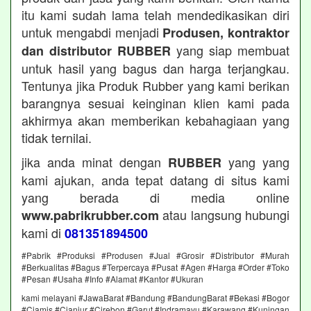
itu kami sudah lama telah mendedikasikan diri
untuk mengabdi menjadi
Produsen, kontraktor
yang siap membuat
dan distributor RUBBER
untuk hasil yang bagus dan harga terjangkau.
Tentunya jika Produk Rubber yang kami berikan
barangnya sesuai keinginan klien kami pada
akhirmya akan memberikan kebahagiaan yang
tidak ternilai.
jika anda minat dengan
yang yang
RUBBER
kami ajukan, anda tepat datang di situs kami
yang berada di media online
atau langsung hubungi
www.pabrikrubber.com
kami di
081351894500
#Pabrik #Produksi #Produsen #Jual #Grosir #Distributor #Murah
#Berkualitas #Bagus #Terpercaya #Pusat #Agen #Harga #Order #Toko
#Pesan #Usaha #Info #Alamat #Kantor #Ukuran
kami melayani #JawaBarat #Bandung #BandungBarat #Bekasi #Bogor
#Ciamis #Cianjur #Cirebon #Garut #Indramayu #Karawang #Kuningan