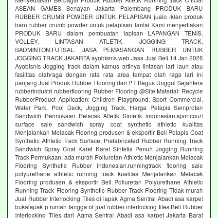
ASEAN GAMES Senayan Jakarta Palembang PRODUK BARU
RUBBER CRUMB POWDER UNTUK PELAPISAN jualo iklan produk
baru rubber crumb powder untuk pelapisan lantai Kami menyediakan
PRODUK BARU dalam pembuatan lapisan LAPANGAN TENIS,
VOLLEY, LINTASAN ATLETIK, JOGGING TRACK,
BADMINTON,FUTSAL. JASA PEMASANGAN RUBBER UNTUK
JOGGING TRACK JAKARTA ayobisnis.web Jasa Jual Beli 14 Jan 2026
Ayobisnis Jogging track dalam kamus artinya lintasan lari laun atau
fasilitas olahraga dengan rata rata area tempat olah raga lari ini
panjang Jual Produk Rubber Flooring dari PT Bagus Unggul Sejahtera
rubberindustri rubberflooring Rubber Flooring @Site:Material: Recycle
RubberProduct Application: Children Playground, Sport Commercial,
Water Park, Pool Deck, Jogging Track, Harga Pelapis Semprotan
Sandwich Permukaan Pelacak Atletik Sintetik indonesian.sportcourt
surface sale sandwich spray coat synthetic athletic kualitas
Menjalankan Melacak Flooring produsen & eksportir Beli Pelapis Coat
Synthetic Athletic Track Surface, Prefabricated Rubber Running Track
Sandwich Spray Coat Karet Karet Sintetis Penuh Jogging Running
Track Permukaan. ada murah Poliuretan Athletic Menjalankan Melacak
Flooring Synthetic Rubber indonesian.runningtrack flooring sale
polyurethane athletic running track kualitas Menjalankan Melacak
Flooring produsen & eksportir Beli Poliuretan Polyurethane Athletic
Running Track Flooring Synthetic Rubber Track Flooring Tidak murah
Jual Rubber Interlocking Tiles di lapak Agma Sentral Abadi asa karpet
bukalapak p rumah tangga of jual rubber interlocking tiles Beli Rubber
Interlocking Tiles dari Agma Sentral Abadi asa karpet Jakarta Barat