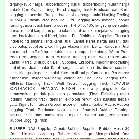
terjangkau, dihargai|Rubberflooring dijual|Rubberflooring murah|harga
pabrik Cari Kualitas tinggi Karet Jogging Track Produsen dan Karet
Jogging indonesian Rumput buatan & olahraga lantai Nanjing Feeling
Rubber & Plastic Produces Co., Ltd. Jogging track material, bahan
runningtracks, track karet produsen FN D150435. langsung penjualan
panas rumput karpet rumput buatan murah untuk menjalankan jogging
track track Jual Lantai Karet, jakarta Beli,Distributor, Supplier, Eksportir
indotrading jakarta lantaikaret Jual Lantai Karet harga murah, dari
distributor, supplier, toko, hingga eksportir dan Lantai Karet mattJual
perforated matPerforared rubber mat ( karpet berlubang Water Park,
Pool Deck, Jogging Track, Althletic Running Track, Wall Protect, Jual
Lantai Karet, Distributor, Beli, Supplier, Eksportir, Importir indotrading
lantaikaret Jual Lantai Karet harga murah, dari distributor, supplier,
toko, hingga eksportir Lantai Karet mattJual perforated matPerforared
rubber mat ( karpet berlubang. Water Park, Pool Deck, Jogging Track,
Althletic Running Track, Wall Protect, Jogging Track TEXMURA
KONTRAKTOR LAPANGAN FUTSAL texmura joggingtrack Kami
menawarkan produk pelapisan permukaan (Floor Finishing) untuk
jogging running track dengan teknologi terkini dan kualitas terbaik
yaitu SigmaTurf Taiwan Global Exporter | natural rubber Pabrik Rubber
Jogging Track, Produsen Karet Lantai, Produksi Rubber Flooring,
Distributor Rubber Interlocking, Importir Rubber Mat, Perusahaan
Rubber Jogging Track
RUBBER NAS Supplier Crumb Rubber, Supplier Rubber Mesh 30
Karet Lintasan Jogging Rubber Nas Juga Memproduksi Dan
Menyediakan Berbagai Produk Rubber Atletik Running track Official