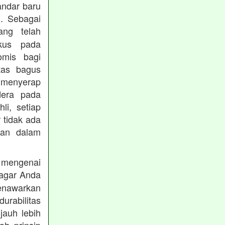
andar baru
. Sebagai
ng telah
okus pada
omis bagi
tas bagus
 menyerap
dera pada
li, setiap
 tidak ada
kan dalam
 mengenai
agar Anda
menawarkan
rabilitas
jauh lebih