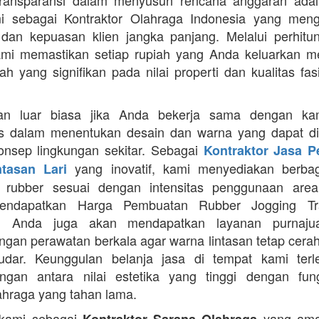
Transparansi dalam menyusun rencana anggaran adala
mi sebagai Kontraktor Olahraga Indonesia yang men
s dan kepuasan klien jangka panjang. Melalui perhit
ami memastikan setiap rupiah yang Anda keluarkan 
ah yang signifikan pada nilai properti dan kualitas fas
an luar biasa jika Anda bekerja sama dengan ka
itas dalam menentukan desain dan warna yang dapat d
nsep lingkungan sekitar. Sebagai
Kontraktor Jasa 
yang inovatif, kami menyediakan berbaga
ntasan Lari
n rubber sesuai dengan intensitas penggunaan area 
mendapatkan Harga Pembuatan Rubber Jogging Tr
, Anda juga akan mendapatkan layanan purnaju
gan perawatan berkala agar warna lintasan tetap cerah
dar. Keunggulan belanja jasa di tempat kami terl
gan antara nilai estetika yang tinggi dengan fung
ahraga yang tahan lama.
 kami sebagai
yang ama