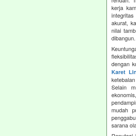
rendah. 
kerja ka
integrita
akurat, k
nilai tamb
dibangun.
Keuntung
fleksibil
dengan ko
Karet Li
ketebala
Selain 
ekonomis
pendampin
mudah pu
penggabun
sarana ol
Reputasi