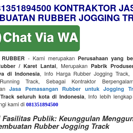
81351894500 KONTRAKTOR JA
BUATAN RUBBER JOGGING T
- Kami merupakan
 RUBBER
Perusahaan yang be
, Merupakan
ubber / Karet Lantai
Pabrik Produse
, Info Harga Rubber Jogging Track, D
ya di Indonesia
Running Track, Sebagai Kontraktor Berpengala
kan
Jasa Pemasangan Rubber untuk Jogging Tr
, Info lebih lengkap
Track seluruh kota di Indonesia
ngi kami di
081351894500
i Fasilitas Publik: Keunggulan Menggu
embuatan Rubber Jogging Track