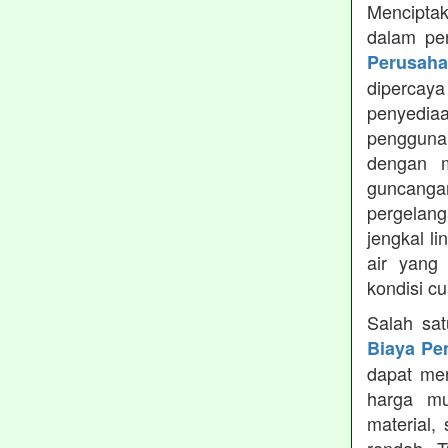
Menciptak
dalam pe
Perusah
dipercay
penyedia
pengguna
dengan m
guncanga
pergelang
jengkal l
air yang
kondisi c
Salah sa
Biaya Pe
dapat men
harga mu
material,