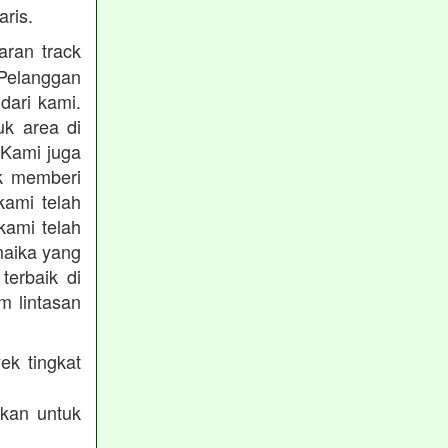
ris.
ran track
Pelanggan
dari kami.
uk area di
 Kami juga
uk memberi
kami telah
kami telah
maika yang
terbaik di
m lintasan
ek tingkat
akan untuk