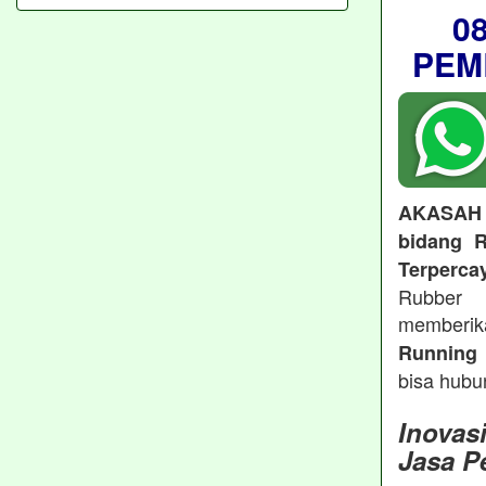
0
PEM
AKASAH
bidang R
Terperca
Rubber 
memberi
Running 
bisa hubu
Inovas
Jasa P