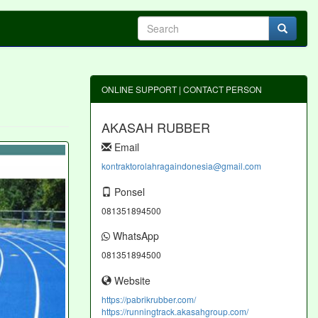
ONLINE SUPPORT | CONTACT PERSON
AKASAH RUBBER
Email
kontraktorolahragaindonesia@gmail.com
Ponsel
081351894500
WhatsApp
081351894500
Website
https://pabrikrubber.com/
https://runningtrack.akasahgroup.com/