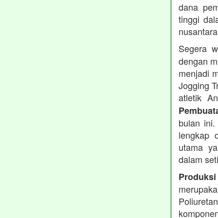
dana pemb
tinggi dal
nusantara
Segera w
dengan me
menjadi m
Jogging T
atletik 
Pembuata
bulan ini
lengkap d
utama ya
dalam set
Produksi
merupakan
Poliuret
komponen 