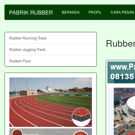
PABRIK RUBBER
BERANDA
PROFIL
CARA PESAN
Rubber Running Track
Rubber
Rubber Jogging Track
Rubber Floor