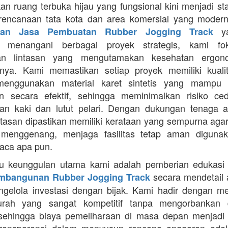
an ruang terbuka hijau yang fungsional kini menjadi st
rencanaan tata kota dan area komersial yang modern
ya
aan Jasa Pembuatan Rubber Jogging Track
a menangani berbagai proyek strategis, kami f
an lintasan yang mengutamakan kesehatan ergon
nya. Kami memastikan setiap proyek memiliki kuali
enggunakan material karet sintetis yang mampu
n secara efektif, sehingga meminimalkan risiko ce
an kaki dan lutut pelari. Dengan dukungan tenaga ah
intasan dipastikan memiliki kerataan yang sempurna agar
 menggenang, menjaga fasilitas tetap aman diguna
uaca apa pun.
tu keunggulan utama kami adalah pemberian edukasi
secara mendetail 
mbangunan Rubber Jogging Track
gelola investasi dengan bijak. Kami hadir dengan 
rah yang sangat kompetitif tanpa mengorbankan du
 sehingga biaya pemeliharaan di masa depan menjadi 