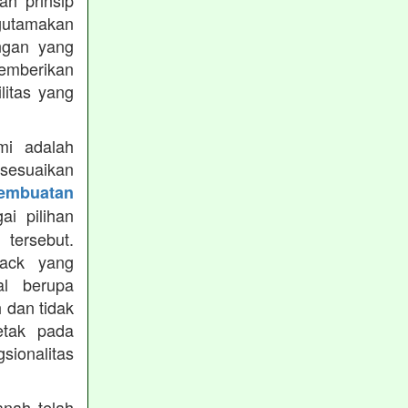
h prinsip
gutamakan
ungan yang
memberikan
ilitas yang
mi adalah
isesuaikan
Pembuatan
i pilihan
tersebut.
ack yang
al berupa
 dan tidak
etak pada
sionalitas
nah telah