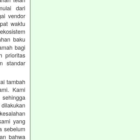
mulai dari
gai vendor
epat waktu
ekosistem
ahan baku
ramah bagi
prioritas
n standar
lai tambah
ami. Kami
, sehingga
 dilakukan
 kesalahan
kami yang
ba sebelum
kan bahwa