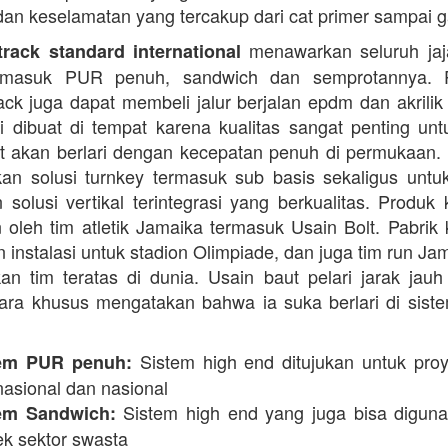
dan keselamatan yang tercakup dari cat primer sampai ga
menawarkan seluruh jaja
rack standard international
termasuk PUR penuh, sandwich dan semprotannya. 
rack juga dapat membeli jalur berjalan epdm dan akrilik 
i dibuat di tempat karena kualitas sangat penting unt
t akan berlari dengan kecepatan penuh di permukaan.
n solusi turnkey termasuk sub basis sekaligus unt
 solusi vertikal terintegrasi yang berkualitas. Produk 
 oleh tim atletik Jamaika termasuk Usain Bolt. Pabrik 
 instalasi untuk stadion Olimpiade, dan juga tim run Ja
an tim teratas di dunia. Usain baut pelari jarak jauh 
ara khusus mengatakan bahwa ia suka berlari di siste
Sistem high end ditujukan untuk proy
em PUR penuh:
nasional dan nasional
Sistem high end yang juga bisa digun
em Sandwich:
ek sektor swasta