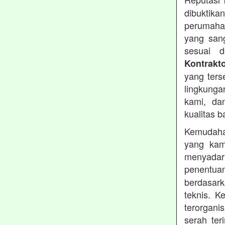
dibuktika
perumahan
yang sang
sesuai d
Kontrakt
yang ters
lingkung
kami, da
kualitas b
Kemudahan
yang kam
menyadari
penentu
berdasark
teknis. 
terorgani
serah te