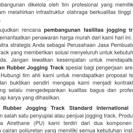
angunan dikelola oleh tim profesional yang memilik
am melahirkan infrastruktur olahraga berkualitas tinggi
.
ujudkan rencana
pembangunan fasilitas jogging t
manfaatkan penawaran harga murah dari kami hari ini.
itra strategis Anda sebagai Perusahaan Jasa Pembua
rack yang memberikan solusi menyeluruh untuk kebutu
Anda. Jangan lewatkan kesempatan untuk mendapa
spesial bagi pengerjaan area
n Rubber Jogging Track
. Hubungi tim ahli kami untuk mendapatkan proposal t
an buktikan sendiri mengapa kami menjadi kontrakt
ng selalu mengedepankan kualitas bagus dan profes
iap karya yang dihasilkan.
d
 Rubber Jogging Track Standard International
 salah satu penyuplai atau penjual jogging track. Produ
ana Airethane (PU) kami terdiri dari dua kompone
cairan poliuretan yang memiliki semua kebutuhan instal