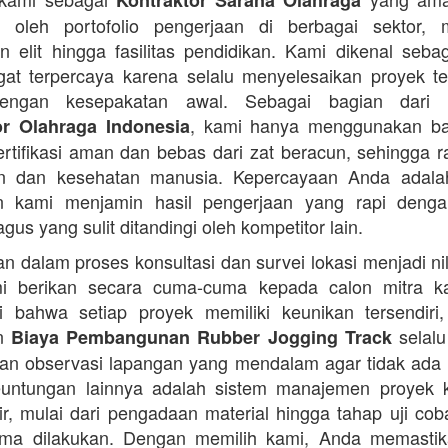
Kontraktor Sarana Olahraga
n oleh portofolio pengerjaan di berbagai sektor, 
 elit hingga fasilitas pendidikan. Kami dikenal seba
at terpercaya karena selalu menyelesaikan proyek t
engan kesepakatan awal. Sebagai bagian dari 
, kami hanya menggunakan b
or Olahraga Indonesia
ertifikasi aman dan bebas dari zat beracun, sehingga 
an dan kesehatan manusia. Kepercayaan Anda adalah 
n kami menjamin hasil pengerjaan yang rapi denga
agus yang sulit ditandingi oleh kompetitor lain.
 dalam proses konsultasi dan survei lokasi menjadi ni
i berikan secara cuma-cuma kepada calon mitra k
 bahwa setiap proyek memiliki keunikan tersendiri
an
selalu
Biaya Pembangunan Rubber Jogging Track
an observasi lapangan yang mendalam agar tidak ada
Keuntungan lainnya adalah sistem manajemen proyek 
sir, mulai dari pengadaan material hingga tahap uji co
rima dilakukan. Dengan memilih kami, Anda memasti