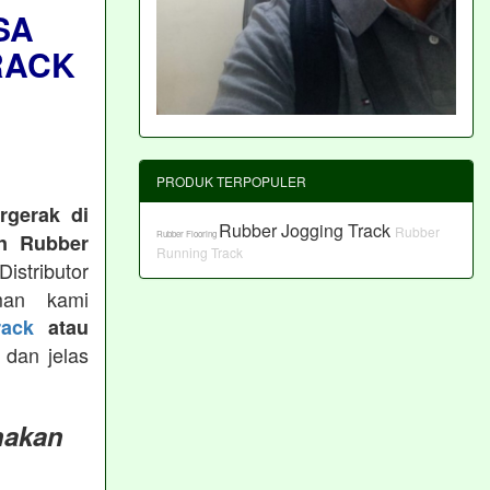
SA
RACK
PRODUK TERPOPULER
rgerak di
Rubber Jogging Track
Rubber
Rubber Flooring
n Rubber
Running Track
istributor
man kami
ack
atau
 dan jelas
nakan