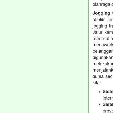
olahraga 
Jogging t
atletik 
jogging t
Jalur kam
mana atle
menawarka
pelanggan
digunakan
melakukan
menjalank
dunia sec
kita!
Sist
inter
Sist
proy