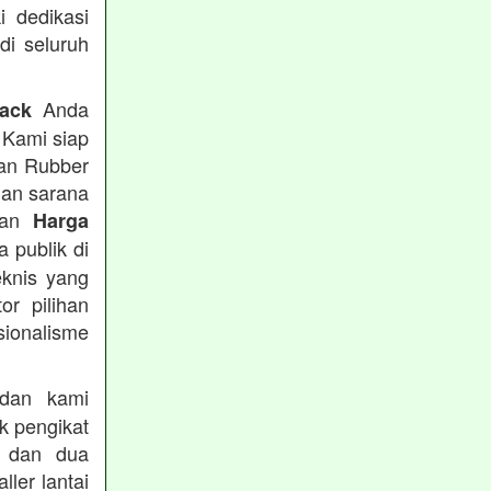
i dedikasi
 di seluruh
Anda
rack
 Kami siap
tan Rubber
han sarana
tkan
Harga
 publik di
eknis yang
or pilihan
ionalisme
an kami
k pengikat
n dan dua
ler lantai