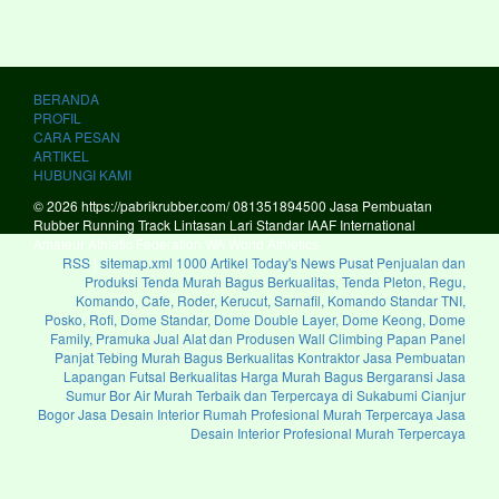
BERANDA
PROFIL
CARA PESAN
ARTIKEL
HUBUNGI KAMI
© 2026 https://pabrikrubber.com/ 081351894500 Jasa Pembuatan
Rubber Running Track Lintasan Lari Standar IAAF International
Amateur Athletic Federation WA World Athletics
RSS
|
sitemap.xml
1000 Artikel
Today's News
Pusat Penjualan dan
Produksi Tenda Murah Bagus Berkualitas, Tenda Pleton, Regu,
Komando, Cafe, Roder, Kerucut, Sarnafil, Komando Standar TNI,
Posko, Rofi, Dome Standar, Dome Double Layer, Dome Keong, Dome
Family, Pramuka
Jual Alat dan Produsen Wall Climbing Papan Panel
Panjat Tebing Murah Bagus Berkualitas
Kontraktor Jasa Pembuatan
Lapangan Futsal Berkualitas Harga Murah Bagus Bergaransi
Jasa
Sumur Bor Air Murah Terbaik dan Terpercaya di Sukabumi Cianjur
Bogor
Jasa Desain Interior Rumah Profesional Murah Terpercaya
Jasa
Desain Interior Profesional Murah Terpercaya