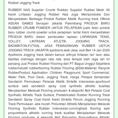
Rubber Jogging Track
RUBBER NAS Supplier Crumb Rubber, Supplier Rubber Mesh 30
Karet Lintasan Jogging Rubber Nas Juga Memproduksi Dan
Menyediakan Berbagai Produk Rubber Atletik Running track Official
ASEAN GAMES Senayan Jakarta Palembang PRODUK BARU
RUBBER CRUMB POWDER UNTUK PELAPISAN jualo iklan produk
baru rubber crumb powder untuk pelapisan lantai Kami menyediakan
PRODUK BARU dalam pembuatan lapisan LAPANGAN TENIS,
VOLLEY, LINTASAN ATLETIK, JOGGING TRACK,
BADMINTON,FUTSAL. JASA PEMASANGAN RUBBER UNTUK
JOGGING TRACK JAKARTA ayobisnis.web Jasa Jual Beli 14 Jan 2026
Ayobisnis Jogging track dalam kamus artinya lintasan lari laun atau
fasilitas olahraga dengan rata rata area tempat olah raga lari ini
panjang Jual Produk Rubber Flooring dari PT Bagus Unggul Sejahtera
rubberindustri rubberflooring Rubber Flooring @Site:Material: Recycle
RubberProduct Application: Children Playground, Sport Commercial,
Water Park, Pool Deck, Jogging Track, Harga Pelapis Semprotan
Sandwich Permukaan Pelacak Atletik Sintetik indonesian.sportcourt
surface sale sandwich spray coat synthetic athletic kualitas
Menjalankan Melacak Flooring produsen & eksportir Beli Pelapis Coat
Synthetic Athletic Track Surface, Prefabricated Rubber Running Track
Sandwich Spray Coat Karet Karet Sintetis Penuh Jogging Running
Track Permukaan. ada murah Poliuretan Athletic Menjalankan Melacak
Flooring Synthetic Rubber indonesian.runningtrack flooring sale
polyurethane athletic running track kualitas Menjalankan Melacak
Flooring produsen & eksportir Beli Poliuretan Polyurethane Athletic