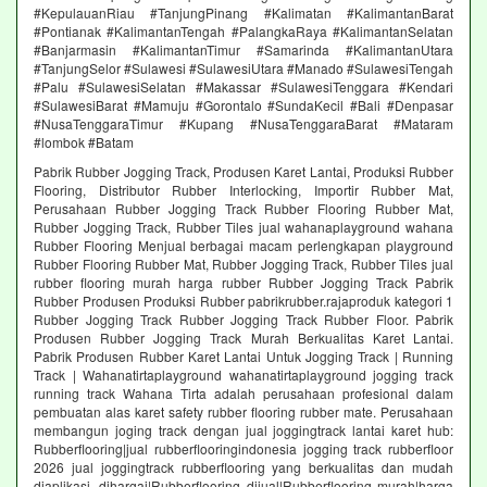
#KepulauanRiau #TanjungPinang #Kalimatan #KalimantanBarat
#Pontianak #KalimantanTengah #PalangkaRaya #KalimantanSelatan
#Banjarmasin #KalimantanTimur #Samarinda #KalimantanUtara
#TanjungSelor #Sulawesi #SulawesiUtara #Manado #SulawesiTengah
#Palu #SulawesiSelatan #Makassar #SulawesiTenggara #Kendari
#SulawesiBarat #Mamuju #Gorontalo #SundaKecil #Bali #Denpasar
#NusaTenggaraTimur #Kupang #NusaTenggaraBarat #Mataram
#lombok #Batam
Pabrik Rubber Jogging Track, Produsen Karet Lantai, Produksi Rubber
Flooring, Distributor Rubber Interlocking, Importir Rubber Mat,
Perusahaan Rubber Jogging Track Rubber Flooring Rubber Mat,
Rubber Jogging Track, Rubber Tiles jual wahanaplayground wahana
Rubber Flooring Menjual berbagai macam perlengkapan playground
Rubber Flooring Rubber Mat, Rubber Jogging Track, Rubber Tiles jual
rubber flooring murah harga rubber Rubber Jogging Track Pabrik
Rubber Produsen Produksi Rubber pabrikrubber.rajaproduk kategori 1
Rubber Jogging Track Rubber Jogging Track Rubber Floor. Pabrik
Produsen Rubber Jogging Track Murah Berkualitas Karet Lantai.
Pabrik Produsen Rubber Karet Lantai Untuk Jogging Track | Running
Track | Wahanatirtaplayground wahanatirtaplayground jogging track
running track Wahana Tirta adalah perusahaan profesional dalam
pembuatan alas karet safety rubber flooring rubber mate. Perusahaan
membangun joging track dengan jual joggingtrack lantai karet hub:
Rubberflooring|jual rubberflooringindonesia jogging track rubberfloor
2026 jual joggingtrack rubberflooring yang berkualitas dan mudah
diaplikasi. dihargai|Rubberflooring dijual|Rubberflooring murah|harga