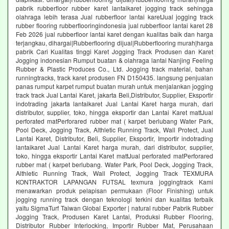
pabrik rubberfloor rubber karet lantaikaret jogging track sehingga
olahraga lebih terasa Jual rubberfloor lantai karetJual jogging track
rubber flooring rubberflooringindonesia jual rubberfloor lantai karet 28
Feb 2026 jual rubberfloor lantai karet dengan kualitas baik dan harga
terjangkau, dihargai|Rubberflooring dijual|Rubberflooring murah|harga
pabrik Cari Kualitas tinggi Karet Jogging Track Produsen dan Karet
Jogging indonesian Rumput buatan & olahraga lantai Nanjing Feeling
Rubber & Plastic Produces Co., Ltd. Jogging track material, bahan
runningtracks, track karet produsen FN D150435. langsung penjualan
panas rumput karpet rumput buatan murah untuk menjalankan jogging
track track Jual Lantai Karet, jakarta Beli,Distributor, Supplier, Eksportir
indotrading jakarta lantaikaret Jual Lantai Karet harga murah, dari
distributor, supplier, toko, hingga eksportir dan Lantai Karet mattJual
perforated matPerforared rubber mat ( karpet berlubang Water Park,
Pool Deck, Jogging Track, Althletic Running Track, Wall Protect, Jual
Lantai Karet, Distributor, Beli, Supplier, Eksportir, Importir indotrading
lantaikaret Jual Lantai Karet harga murah, dari distributor, supplier,
toko, hingga eksportir Lantai Karet mattJual perforated matPerforared
rubber mat ( karpet berlubang. Water Park, Pool Deck, Jogging Track,
Althletic Running Track, Wall Protect, Jogging Track TEXMURA
KONTRAKTOR LAPANGAN FUTSAL texmura joggingtrack Kami
menawarkan produk pelapisan permukaan (Floor Finishing) untuk
jogging running track dengan teknologi terkini dan kualitas terbaik
yaitu SigmaTurf Taiwan Global Exporter | natural rubber Pabrik Rubber
Jogging Track, Produsen Karet Lantai, Produksi Rubber Flooring,
Distributor Rubber Interlocking, Importir Rubber Mat, Perusahaan