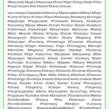
#Berkualitas #Bagus #Terpercaya #Pusat #Agen #Harga #Order #Toko
#Pesan #Usaha #Info #Alamat #Kantor #Ukuran
kami melayani #JawaBarat #Bandung #BandungBarat #Bekasi #Bogor
#Ciamis #Cianjur #Cirebon #Garut #Indramayu #Karawang #Kuningan
#Majalengka #Pangandaran #Purwakarta #Subang #Sukabumi
#Sumedang #Banjar #Bekasi #Cimahi #Cirebon #Depok #Sukabumi
#Tasikmalaya #JawaTengah #Banjarnegara #Banyumas #Batang
#Blora #Boyolali #Brebes #Cilacap #Demak #Grobogan #Jepara
#Karanganyar #Kebumen #Klaten #Kudus #Magelang #Pati
#Pekalongan #Pemalang #Purbalingga #Purworejo #Rembang
#Semarang #Sragen #Sukoharjo #Tegal #Temanggung #Wonogiri
#Wonosobo #Magelang #Pekalongan #Salatiga #Semarang
#Surakarta #Tegal #JawaTimur #Bangkalan #Banyuwangi #Blitar
#Bojonegoro #Bondowoso #Gresik #Jember #Jombang #Kediri
#Lamongan #Lumajang #Madiun #Magetan #Malang #Mojokerto
#Nganjuk #Ngawi #Pacitan #Pamekasan #Pasuruan #Ponorogo
#Probolinggo #Sampang #Sidoarjo #Situbondo #Sumenep #Sumenep
#Tuban #Tulungagung #Batu #Blitar #Malang #Mojokerto #Pasuruan
#Probolinggo #Surabaya #Jakarta #KepulauanSeribu #Jakarta #Barat
#Pusat #Selatan #Timur #Utara #banten #Lebak #Pandeglang
#Serang #Tangerang #Cilegon #Serang #Tangerang
#TangerangSelatan #Bantul #GunungKidul #KulonProgo #Sleman
#Yogyakarta #Sumatera #Aceh #BandaAceh #SumateraUtara #Medan
#SumateraBarat #Padang #Riau #Pekanbaru #Jambi
#SumateraSelatan #Palembang #Bengkulu #Lampung
#BandarLampung #KepulauanBangkaBelitung #PangkalPinang