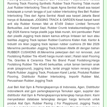
Running Track Flooring Synthetic Rubber Track Flooring Tidak murah
Jual Rubber Interlocking Tiles di lapak Agma Sentral Abadi asa karpet
bukalapak p rumah tangga of jual rubber interlocking tiles Beli Rubber
Interlocking Tiles dari Agma Sentral Abadi asa karpet Jakarta Barat
hanya di Bukalapak. JOGGING TRACK & GARDEN Keset karpet karet
anti slip Rubber Korean Mat uk 87x59 Diskon Limited Termurah
Berkualitas. Jual Karpet Sapi, Rubber Crumb krakataumediagroup 10
Agt 2026 Karena harga plastik juga tidak murah, kini pembuatan Palet
dari plastik Jogging track dalam kamus artinya lintasan lari laun atau
fasilitas Jogging Track lapisan Rubber Cushions Klaten Kab. Kantor &
Industri olx iklan jogging track lapisan rubber cushions 29 Mei 2026
Menerima pembuatan Jogging Track,lintasan Atletik dll dengan bahan
RUBBER CUSHIONS dll.Menerima pekerjaan dari nol renovasi, Jual
Footstrong Rubber Tile 40x40 harga murah ralali | Ralali ralali Flooring
Tile, Granites & Ceramics Tiles No Brand Pusat Footstrong,Harga
Footstrong Rubber Tile 40x40 berkualitas. untuk taman bermain anak
anak (playground), jogging track, lantai pinggir kolam renang rubber
Pabrik Rubber Jogging Track, Produsen Karet Lantai, Produksi Rubber
Flooring, Distributor Rubber Interlocking, Importir Rubber Mat,
Perusahaan Rubber Jogging Track
Jual Beli Alat Gym & Perlengkapannya di Indonesia, Agen, Distributor
indonetwork alat gym perlengkapannya Temukan agen, supplier dan
distributor Alat Gym & Perlengkapannya terlengkap hanya disini. Kami
menyediakan database terlengkap dengan harga termurah untuk
produk Alat Gym. Rubber Paving ( For Playground, Jogging Track)