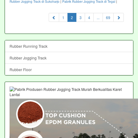
Rubber Jogging Track di Sukoharjo
|
Pabrik Rubber Jogging Track di Tegal
|
(current)
1
2
3
4
...
69
Rubber Running Track
Rubber Jogging Track
Rubber Floor