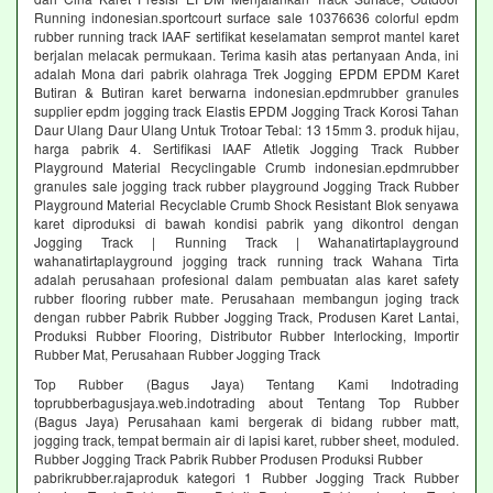
Running indonesian.sportcourt surface sale 10376636 colorful epdm
rubber running track IAAF sertifikat keselamatan semprot mantel karet
berjalan melacak permukaan. Terima kasih atas pertanyaan Anda, ini
adalah Mona dari pabrik olahraga Trek Jogging EPDM EPDM Karet
Butiran & Butiran karet berwarna indonesian.epdmrubber granules
supplier epdm jogging track Elastis EPDM Jogging Track Korosi Tahan
Daur Ulang Daur Ulang Untuk Trotoar Tebal: 13 15mm 3. produk hijau,
harga pabrik 4. Sertifikasi IAAF Atletik Jogging Track Rubber
Playground Material Recyclingable Crumb indonesian.epdmrubber
granules sale jogging track rubber playground Jogging Track Rubber
Playground Material Recyclable Crumb Shock Resistant Blok senyawa
karet diproduksi di bawah kondisi pabrik yang dikontrol dengan
Jogging Track | Running Track | Wahanatirtaplayground
wahanatirtaplayground jogging track running track Wahana Tirta
adalah perusahaan profesional dalam pembuatan alas karet safety
rubber flooring rubber mate. Perusahaan membangun joging track
dengan rubber Pabrik Rubber Jogging Track, Produsen Karet Lantai,
Produksi Rubber Flooring, Distributor Rubber Interlocking, Importir
Rubber Mat, Perusahaan Rubber Jogging Track
Top Rubber (Bagus Jaya) Tentang Kami Indotrading
toprubberbagusjaya.web.indotrading about Tentang Top Rubber
(Bagus Jaya) Perusahaan kami bergerak di bidang rubber matt,
jogging track, tempat bermain air di lapisi karet, rubber sheet, moduled.
Rubber Jogging Track Pabrik Rubber Produsen Produksi Rubber
pabrikrubber.rajaproduk kategori 1 Rubber Jogging Track Rubber