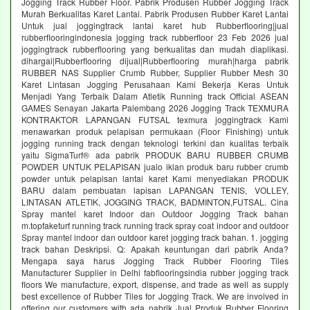
Jogging Track Rubber Floor. Pabrik Produsen Rubber Jogging Track
Murah Berkualitas Karet Lantai. Pabrik Produsen Rubber Karet Lantai
Untuk jual joggingtrack lantai karet hub Rubberflooring|jual
rubberflooringindonesia jogging track rubberfloor 23 Feb 2026 jual
joggingtrack rubberflooring yang berkualitas dan mudah diaplikasi.
dihargai|Rubberflooring dijual|Rubberflooring murah|harga pabrik
RUBBER NAS Supplier Crumb Rubber, Supplier Rubber Mesh 30
Karet Lintasan Jogging Perusahaan Kami Bekerja Keras Untuk
Menjadi Yang Terbaik Dalam Atletik Running track Official ASEAN
GAMES Senayan Jakarta Palembang 2026 Jogging Track TEXMURA
KONTRAKTOR LAPANGAN FUTSAL texmura joggingtrack Kami
menawarkan produk pelapisan permukaan (Floor Finishing) untuk
jogging running track dengan teknologi terkini dan kualitas terbaik
yaitu SigmaTurf® ada pabrik PRODUK BARU RUBBER CRUMB
POWDER UNTUK PELAPISAN jualo iklan produk baru rubber crumb
powder untuk pelapisan lantai karet Kami menyediakan PRODUK
BARU dalam pembuatan lapisan LAPANGAN TENIS, VOLLEY,
LINTASAN ATLETIK, JOGGING TRACK, BADMINTON,FUTSAL. Cina
Spray mantel karet Indoor dan Outdoor Jogging Track bahan
m.topfaketurf running track running track spray coat indoor and outdoor
Spray mantel indoor dan outdoor karet jogging track bahan. 1. jogging
track bahan Deskripsi. Q: Apakah keuntungan dari pabrik Anda?
Mengapa saya harus Jogging Track Rubber Flooring Tiles
Manufacturer Supplier in Delhi fabflooringsindia rubber jogging track
floors We manufacture, export, dispense, and trade as well as supply
best excellence of Rubber Tiles for Jogging Track. We are involved in
offering our customers with ada pabrik Jual Produk Rubber Flooring