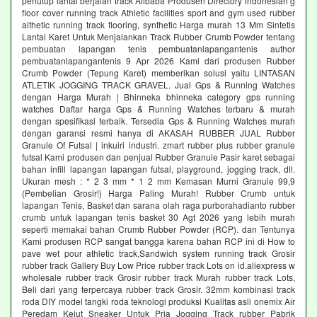
penutup lantai berjalan track Alibaba Produsen Directory indonesian g
floor cover running track Athletic facilities sport and gym used rubber
althetic running track flooring, synthetic Harga murah 13 Mm Sintetis
Lantai Karet Untuk Menjalankan Track Rubber Crumb Powder tentang
pembuatan lapangan tenis pembuatanlapangantenis author
pembuatanlapangantenis 9 Apr 2026 Kami dari produsen Rubber
Crumb Powder (Tepung Karet) memberikan solusi yaitu LINTASAN
ATLETIK JOGGING TRACK GRAVEL. Jual Gps & Running Watches
dengan Harga Murah | Bhinneka bhinneka category gps running
watches Daftar harga Gps & Running Watches terbaru & murah
dengan spesifikasi terbaik. Tersedia Gps & Running Watches murah
dengan garansi resmi hanya di AKASAH RUBBER JUAL Rubber
Granule Of Futsal | inkuiri industri. zmart rubber plus rubber granule
futsal Kami produsen dan penjual Rubber Granule Pasir karet sebagai
bahan infill lapangan lapangan futsal, playground, jogging track, dll.
Ukuran mesh : * 2 3 mm * 1 2 mm Kemasan Murni Granule 99,9
(Pembelian Grosir!) Harga Paling Murah! Rubber Crumb untuk
lapangan Tenis, Basket dan sarana olah raga purborahadianto rubber
crumb untuk lapangan tenis basket 30 Agt 2026 yang lebih murah
seperti memakai bahan Crumb Rubber Powder (RCP). dan Tentunya
Kami produsen RCP sangat bangga karena bahan RCP ini di How to
pave wet pour athletic track,Sandwich system running track Grosir
rubber track Gallery Buy Low Price rubber track Lots on id.aliexpress w
wholesale rubber track Grosir rubber track Murah rubber track Lots,
Beli dari yang terpercaya rubber track Grosir. 32mm kombinasi track
roda DIY model tangki roda teknologi produksi Kualitas asli onemix Air
Peredam Kejut Sneaker Untuk Pria Jogging Track rubber Pabrik