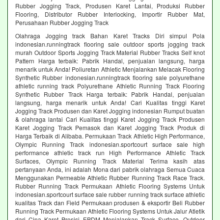
Rubber Jogging Track, Produsen Karet Lantai, Produksi Rubber
Flooring, Distributor Rubber Interlocking, Importir Rubber Mat,
Perusahaan Rubber Jogging Track
Olahraga Jogging track Bahan Karet Tracks Diri simpul Pola
indonesian.runningtrack flooring sale outdoor sports jogging track
murah Outdoor Sports Jogging Track Material Rubber Tracks Self knot
Pattern Harga terbaik: Pabrik Handal, penjualan langsung, harga
menarik untuk Anda! Poliuretan Athletic Menjalankan Melacak Flooring
Synthetic Rubber indonesian.runningtrack flooring sale polyurethane
athletic running track Polyurethane Athletic Running Track Flooring
Synthetic Rubber Track Harga terbaik: Pabrik Handal, penjualan
langsung, harga menarik untuk Anda! Cari Kualitas tinggi Karet
Jogging Track Produsen dan Karet Jogging indonesian Rumput buatan
& olahraga lantai Cari Kualitas tinggi Karet Jogging Track Produsen
Karet Jogging Track Pemasok dan Karet Jogging Track Produk di
Harga Terbaik di Alibaba. Permukaan Track Athletic High Performance,
Olympic Running Track indonesian.sportcourt surface sale high
performance athletic track run High Performance Athletic Track
Surfaces, Olympic Running Track Material Terima kasih atas
pertanyaan Anda, ini adalah Mona dari pabrik olahraga Semua Cuaca
Menggunakan Permeable Athletic Rubber Running Track Race Track.
Rubber Running Track Permukaan Athletic Flooring Systems Untuk
indonesian.sportcourt surface sale rubber running track surface athletic
kualitas Track dan Field Permukaan produsen & eksportir Beli Rubber
Running Track Permukaan Athletic Flooring Systems Untuk Jalur Atletik
dari Cina Karet Presisi EPDM Menjalankan Track Surface, Outdoor