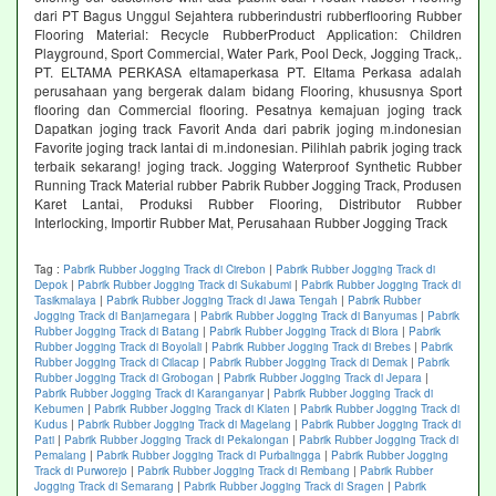
dari PT Bagus Unggul Sejahtera rubberindustri rubberflooring Rubber
Flooring Material: Recycle RubberProduct Application: Children
Playground, Sport Commercial, Water Park, Pool Deck, Jogging Track,.
PT. ELTAMA PERKASA eltamaperkasa PT. Eltama Perkasa adalah
perusahaan yang bergerak dalam bidang Flooring, khususnya Sport
flooring dan Commercial flooring. Pesatnya kemajuan joging track
Dapatkan joging track Favorit Anda dari pabrik joging m.indonesian
Favorite joging track lantai di m.indonesian. Pilihlah pabrik joging track
terbaik sekarang! joging track. Jogging Waterproof Synthetic Rubber
Running Track Material rubber Pabrik Rubber Jogging Track, Produsen
Karet Lantai, Produksi Rubber Flooring, Distributor Rubber
Interlocking, Importir Rubber Mat, Perusahaan Rubber Jogging Track
Tag :
Pabrik Rubber Jogging Track di Cirebon
|
Pabrik Rubber Jogging Track di
Depok
|
Pabrik Rubber Jogging Track di Sukabumi
|
Pabrik Rubber Jogging Track di
Tasikmalaya
|
Pabrik Rubber Jogging Track di Jawa Tengah
|
Pabrik Rubber
Jogging Track di Banjarnegara
|
Pabrik Rubber Jogging Track di Banyumas
|
Pabrik
Rubber Jogging Track di Batang
|
Pabrik Rubber Jogging Track di Blora
|
Pabrik
Rubber Jogging Track di Boyolali
|
Pabrik Rubber Jogging Track di Brebes
|
Pabrik
Rubber Jogging Track di Cilacap
|
Pabrik Rubber Jogging Track di Demak
|
Pabrik
Rubber Jogging Track di Grobogan
|
Pabrik Rubber Jogging Track di Jepara
|
Pabrik Rubber Jogging Track di Karanganyar
|
Pabrik Rubber Jogging Track di
Kebumen
|
Pabrik Rubber Jogging Track di Klaten
|
Pabrik Rubber Jogging Track di
Kudus
|
Pabrik Rubber Jogging Track di Magelang
|
Pabrik Rubber Jogging Track di
Pati
|
Pabrik Rubber Jogging Track di Pekalongan
|
Pabrik Rubber Jogging Track di
Pemalang
|
Pabrik Rubber Jogging Track di Purbalingga
|
Pabrik Rubber Jogging
Track di Purworejo
|
Pabrik Rubber Jogging Track di Rembang
|
Pabrik Rubber
Jogging Track di Semarang
|
Pabrik Rubber Jogging Track di Sragen
|
Pabrik