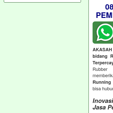
0
PEM
AKASAH
bidang R
Terperca
Rubber 
memberi
Running 
bisa hubu
Inovas
Jasa P