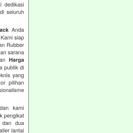
i dedikasi
 di seluruh
Anda
rack
 Kami siap
tan Rubber
han sarana
tkan
Harga
 publik di
eknis yang
or pilihan
ionalisme
an kami
k pengikat
n dan dua
ler lantai