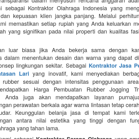
Transparansi dalam menyusun rencana anggaran adala
mi sebagai Kontraktor Olahraga Indonesia yang men
s dan kepuasan klien jangka panjang. Melalui perhit
ami memastikan setiap rupiah yang Anda keluarkan 
ah yang signifikan pada nilai properti dan kualitas fas
an luar biasa jika Anda bekerja sama dengan ka
itas dalam menentukan desain dan warna yang dapat d
nsep lingkungan sekitar. Sebagai
Kontraktor Jasa 
yang inovatif, kami menyediakan berbaga
ntasan Lari
n rubber sesuai dengan intensitas penggunaan area 
mendapatkan Harga Pembuatan Rubber Jogging Tr
, Anda juga akan mendapatkan layanan purnaju
gan perawatan berkala agar warna lintasan tetap cerah
dar. Keunggulan belanja jasa di tempat kami terl
gan antara nilai estetika yang tinggi dengan fung
ahraga yang tahan lama.
 kami sebagai
yang ama