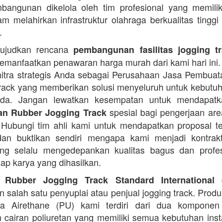
angunan dikelola oleh tim profesional yang memilik
am melahirkan infrastruktur olahraga berkualitas tinggi
.
ujudkan rencana
pembangunan fasilitas jogging t
manfaatkan penawaran harga murah dari kami hari ini.
itra strategis Anda sebagai Perusahaan Jasa Pembua
rack yang memberikan solusi menyeluruh untuk kebutu
Anda. Jangan lewatkan kesempatan untuk mendapa
spesial bagi pengerjaan area
n Rubber Jogging Track
. Hubungi tim ahli kami untuk mendapatkan proposal t
an buktikan sendiri mengapa kami menjadi kontrakt
ng selalu mengedepankan kualitas bagus dan profes
iap karya yang dihasilkan.
d
 Rubber Jogging Track Standard International
 salah satu penyuplai atau penjual jogging track. Produ
ana Airethane (PU) kami terdiri dari dua kompone
cairan poliuretan yang memiliki semua kebutuhan instal