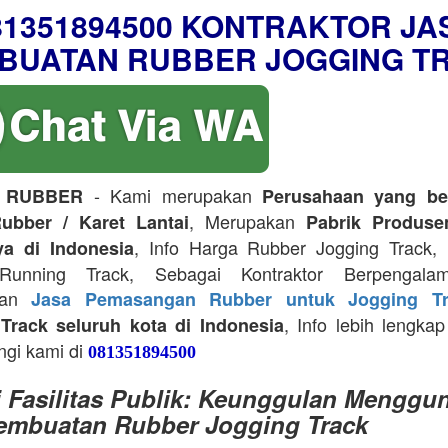
81351894500 KONTRAKTOR JA
BUATAN RUBBER JOGGING T
- Kami merupakan
 RUBBER
Perusahaan yang be
, Merupakan
ubber / Karet Lantai
Pabrik Produse
, Info Harga Rubber Jogging Track, D
ya di Indonesia
Running Track, Sebagai Kontraktor Berpengala
kan
Jasa Pemasangan Rubber untuk Jogging Tr
, Info lebih lengkap
Track seluruh kota di Indonesia
ngi kami di
081351894500
i Fasilitas Publik: Keunggulan Menggu
embuatan Rubber Jogging Track