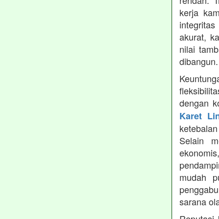
rendah. 
kerja ka
integrita
akurat, k
nilai tamb
dibangun.
Keuntung
fleksibil
dengan ko
Karet Li
ketebala
Selain 
ekonomis
pendampin
mudah pu
penggabun
sarana ol
Reputasi