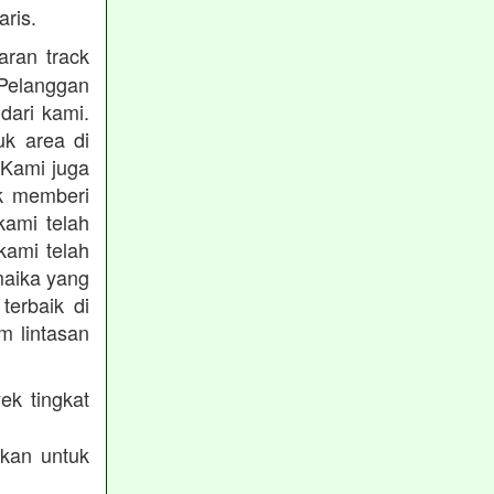
ris.
ran track
Pelanggan
dari kami.
uk area di
 Kami juga
uk memberi
kami telah
kami telah
maika yang
terbaik di
m lintasan
ek tingkat
akan untuk