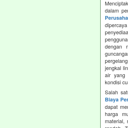
Menciptak
dalam pe
Perusah
dipercay
penyedia
pengguna
dengan m
guncanga
pergelang
jengkal l
air yang
kondisi c
Salah sa
Biaya Pe
dapat men
harga mu
material,