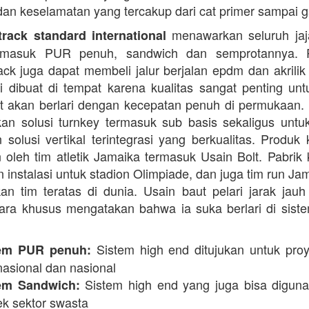
dan keselamatan yang tercakup dari cat primer sampai ga
menawarkan seluruh jaja
rack standard international
termasuk PUR penuh, sandwich dan semprotannya. 
rack juga dapat membeli jalur berjalan epdm dan akrilik 
i dibuat di tempat karena kualitas sangat penting unt
t akan berlari dengan kecepatan penuh di permukaan.
n solusi turnkey termasuk sub basis sekaligus unt
 solusi vertikal terintegrasi yang berkualitas. Produk 
 oleh tim atletik Jamaika termasuk Usain Bolt. Pabrik 
 instalasi untuk stadion Olimpiade, dan juga tim run Ja
an tim teratas di dunia. Usain baut pelari jarak jauh 
ara khusus mengatakan bahwa ia suka berlari di siste
Sistem high end ditujukan untuk proy
em PUR penuh:
nasional dan nasional
Sistem high end yang juga bisa digun
em Sandwich:
ek sektor swasta