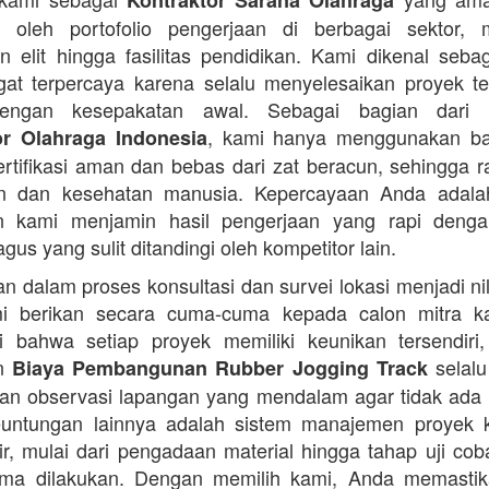
Kontraktor Sarana Olahraga
n oleh portofolio pengerjaan di berbagai sektor, 
 elit hingga fasilitas pendidikan. Kami dikenal seba
at terpercaya karena selalu menyelesaikan proyek t
engan kesepakatan awal. Sebagai bagian dari 
, kami hanya menggunakan b
or Olahraga Indonesia
ertifikasi aman dan bebas dari zat beracun, sehingga 
an dan kesehatan manusia. Kepercayaan Anda adalah 
n kami menjamin hasil pengerjaan yang rapi denga
agus yang sulit ditandingi oleh kompetitor lain.
 dalam proses konsultasi dan survei lokasi menjadi ni
i berikan secara cuma-cuma kepada calon mitra k
 bahwa setiap proyek memiliki keunikan tersendiri
an
selalu
Biaya Pembangunan Rubber Jogging Track
an observasi lapangan yang mendalam agar tidak ada
Keuntungan lainnya adalah sistem manajemen proyek 
sir, mulai dari pengadaan material hingga tahap uji co
rima dilakukan. Dengan memilih kami, Anda memasti