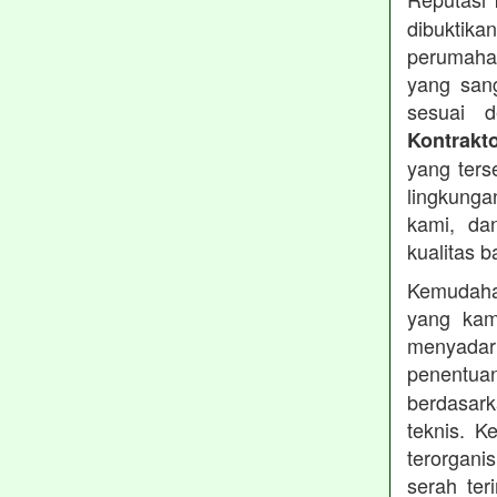
dibuktika
perumahan
yang sang
sesuai d
Kontrakt
yang ters
lingkung
kami, da
kualitas b
Kemudahan
yang kam
menyadari
penentu
berdasark
teknis. 
terorgani
serah te