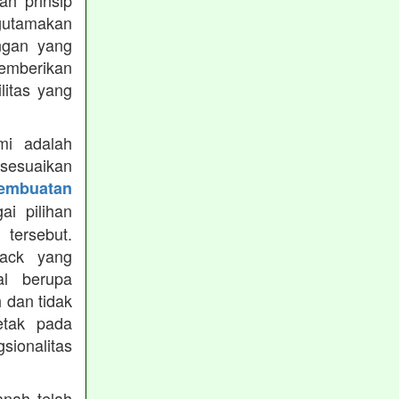
h prinsip
gutamakan
ungan yang
memberikan
ilitas yang
mi adalah
isesuaikan
Pembuatan
i pilihan
tersebut.
ack yang
al berupa
 dan tidak
etak pada
sionalitas
nah telah