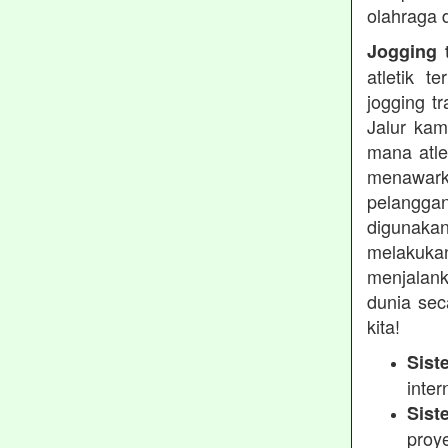
olahraga 
Jogging t
atletik 
jogging t
Jalur kam
mana atle
menawarka
pelanggan
digunakan
melakukan
menjalank
dunia sec
kita!
Sist
inter
Sist
proy