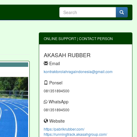
ONLINE SUPPORT | CONTACT PERSON
AKASAH RUBBER
Email
kontraktorolahragaindonesia@gmail.com
Ponsel
081351894500
WhatsApp
081351894500
Website
https://pabrikrubber.com/
https://runningtrack.akasahgroup.com/