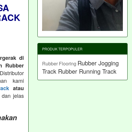
SA
RACK
PRODUK TERPOPULER
rgerak di
Rubber Jogging
Rubber Flooring
n Rubber
Track
Rubber Running Track
istributor
man kami
ack
atau
 dan jelas
nakan