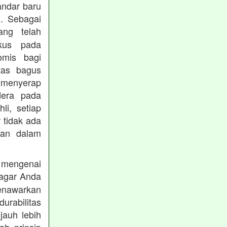
andar baru
. Sebagai
ng telah
okus pada
omis bagi
tas bagus
 menyerap
dera pada
li, setiap
 tidak ada
kan dalam
 mengenai
agar Anda
menawarkan
rabilitas
jauh lebih