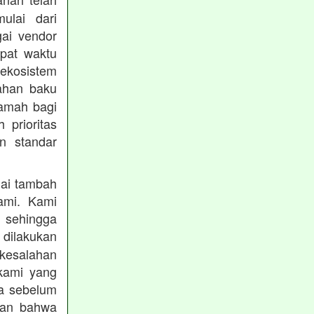
mulai dari
gai vendor
epat waktu
ekosistem
ahan baku
ramah bagi
prioritas
n standar
lai tambah
ami. Kami
, sehingga
 dilakukan
 kesalahan
kami yang
ba sebelum
kan bahwa