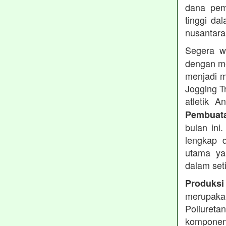
dana pemb
tinggi dal
nusantara
Segera w
dengan me
menjadi m
Jogging T
atletik 
Pembuata
bulan ini
lengkap d
utama ya
dalam set
Produksi
merupakan
Poliuret
komponen 