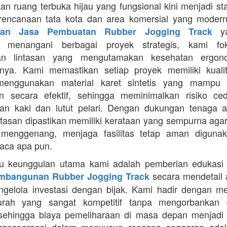
an ruang terbuka hijau yang fungsional kini menjadi st
rencanaan tata kota dan area komersial yang modern
ya
aan Jasa Pembuatan Rubber Jogging Track
a menangani berbagai proyek strategis, kami f
an lintasan yang mengutamakan kesehatan ergon
nya. Kami memastikan setiap proyek memiliki kuali
enggunakan material karet sintetis yang mampu
n secara efektif, sehingga meminimalkan risiko ce
an kaki dan lutut pelari. Dengan dukungan tenaga ah
intasan dipastikan memiliki kerataan yang sempurna agar
 menggenang, menjaga fasilitas tetap aman diguna
uaca apa pun.
tu keunggulan utama kami adalah pemberian edukasi
secara mendetail 
mbangunan Rubber Jogging Track
gelola investasi dengan bijak. Kami hadir dengan 
rah yang sangat kompetitif tanpa mengorbankan du
 sehingga biaya pemeliharaan di masa depan menjadi 