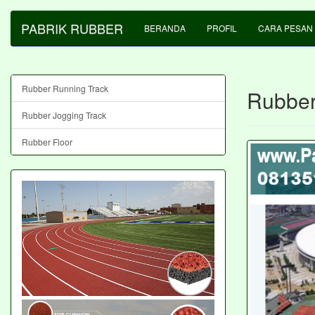
PABRIK RUBBER
BERANDA
PROFIL
CARA PESAN
Rubber Running Track
Rubber
Rubber Jogging Track
Rubber Floor