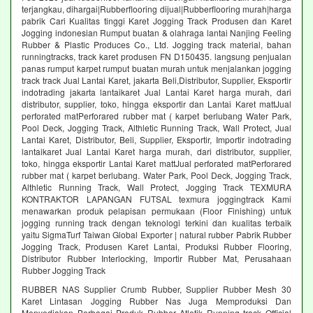
terjangkau, dihargai|Rubberflooring dijual|Rubberflooring murah|harga
pabrik Cari Kualitas tinggi Karet Jogging Track Produsen dan Karet
Jogging indonesian Rumput buatan & olahraga lantai Nanjing Feeling
Rubber & Plastic Produces Co., Ltd. Jogging track material, bahan
runningtracks, track karet produsen FN D150435. langsung penjualan
panas rumput karpet rumput buatan murah untuk menjalankan jogging
track track Jual Lantai Karet, jakarta Beli,Distributor, Supplier, Eksportir
indotrading jakarta lantaikaret Jual Lantai Karet harga murah, dari
distributor, supplier, toko, hingga eksportir dan Lantai Karet mattJual
perforated matPerforared rubber mat ( karpet berlubang Water Park,
Pool Deck, Jogging Track, Althletic Running Track, Wall Protect, Jual
Lantai Karet, Distributor, Beli, Supplier, Eksportir, Importir indotrading
lantaikaret Jual Lantai Karet harga murah, dari distributor, supplier,
toko, hingga eksportir Lantai Karet mattJual perforated matPerforared
rubber mat ( karpet berlubang. Water Park, Pool Deck, Jogging Track,
Althletic Running Track, Wall Protect, Jogging Track TEXMURA
KONTRAKTOR LAPANGAN FUTSAL texmura joggingtrack Kami
menawarkan produk pelapisan permukaan (Floor Finishing) untuk
jogging running track dengan teknologi terkini dan kualitas terbaik
yaitu SigmaTurf Taiwan Global Exporter | natural rubber Pabrik Rubber
Jogging Track, Produsen Karet Lantai, Produksi Rubber Flooring,
Distributor Rubber Interlocking, Importir Rubber Mat, Perusahaan
Rubber Jogging Track
RUBBER NAS Supplier Crumb Rubber, Supplier Rubber Mesh 30
Karet Lintasan Jogging Rubber Nas Juga Memproduksi Dan
Menyediakan Berbagai Produk Rubber Atletik Running track Official