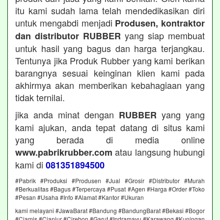
itu kami sudah lama telah mendedikasikan diri
untuk mengabdi menjadi
Produsen, kontraktor
yang siap membuat
dan distributor RUBBER
untuk hasil yang bagus dan harga terjangkau.
Tentunya jika Produk Rubber yang kami berikan
barangnya sesuai keinginan klien kami pada
akhirmya akan memberikan kebahagiaan yang
tidak ternilai.
jika anda minat dengan
yang yang
RUBBER
kami ajukan, anda tepat datang di situs kami
yang berada di media online
atau langsung hubungi
www.pabrikrubber.com
kami di
081351894500
#Pabrik #Produksi #Produsen #Jual #Grosir #Distributor #Murah
#Berkualitas #Bagus #Terpercaya #Pusat #Agen #Harga #Order #Toko
#Pesan #Usaha #Info #Alamat #Kantor #Ukuran
kami melayani #JawaBarat #Bandung #BandungBarat #Bekasi #Bogor
#Ciamis #Cianjur #Cirebon #Garut #Indramayu #Karawang #Kuningan