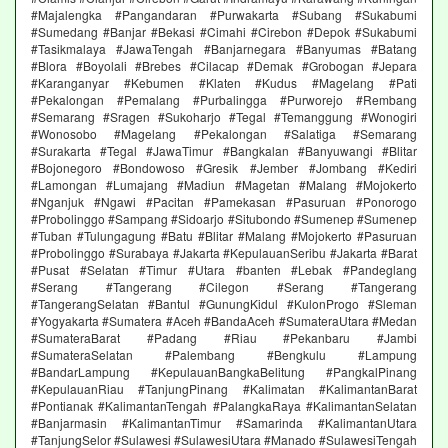
#Majalengka #Pangandaran #Purwakarta #Subang #Sukabumi
#Sumedang #Banjar #Bekasi #Cimahi #Cirebon #Depok #Sukabumi
#Tasikmalaya #JawaTengah #Banjarnegara #Banyumas #Batang
#Blora #Boyolali #Brebes #Cilacap #Demak #Grobogan #Jepara
#Karanganyar #Kebumen #Klaten #Kudus #Magelang #Pati
#Pekalongan #Pemalang #Purbalingga #Purworejo #Rembang
#Semarang #Sragen #Sukoharjo #Tegal #Temanggung #Wonogiri
#Wonosobo #Magelang #Pekalongan #Salatiga #Semarang
#Surakarta #Tegal #JawaTimur #Bangkalan #Banyuwangi #Blitar
#Bojonegoro #Bondowoso #Gresik #Jember #Jombang #Kediri
#Lamongan #Lumajang #Madiun #Magetan #Malang #Mojokerto
#Nganjuk #Ngawi #Pacitan #Pamekasan #Pasuruan #Ponorogo
#Probolinggo #Sampang #Sidoarjo #Situbondo #Sumenep #Sumenep
#Tuban #Tulungagung #Batu #Blitar #Malang #Mojokerto #Pasuruan
#Probolinggo #Surabaya #Jakarta #KepulauanSeribu #Jakarta #Barat
#Pusat #Selatan #Timur #Utara #banten #Lebak #Pandeglang
#Serang #Tangerang #Cilegon #Serang #Tangerang
#TangerangSelatan #Bantul #GunungKidul #KulonProgo #Sleman
#Yogyakarta #Sumatera #Aceh #BandaAceh #SumateraUtara #Medan
#SumateraBarat #Padang #Riau #Pekanbaru #Jambi
#SumateraSelatan #Palembang #Bengkulu #Lampung
#BandarLampung #KepulauanBangkaBelitung #PangkalPinang
#KepulauanRiau #TanjungPinang #Kalimatan #KalimantanBarat
#Pontianak #KalimantanTengah #PalangkaRaya #KalimantanSelatan
#Banjarmasin #KalimantanTimur #Samarinda #KalimantanUtara
#TanjungSelor #Sulawesi #SulawesiUtara #Manado #SulawesiTengah