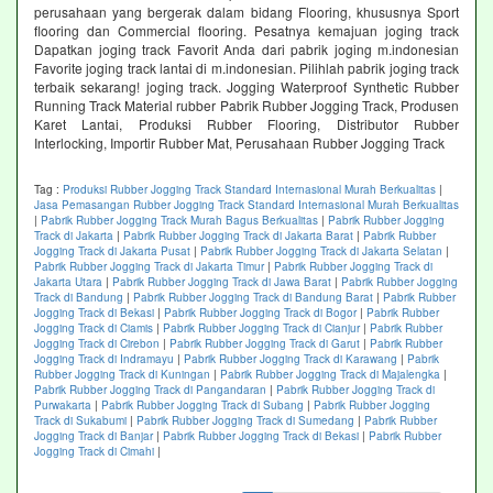
perusahaan yang bergerak dalam bidang Flooring, khususnya Sport
flooring dan Commercial flooring. Pesatnya kemajuan joging track
Dapatkan joging track Favorit Anda dari pabrik joging m.indonesian
Favorite joging track lantai di m.indonesian. Pilihlah pabrik joging track
terbaik sekarang! joging track. Jogging Waterproof Synthetic Rubber
Running Track Material rubber Pabrik Rubber Jogging Track, Produsen
Karet Lantai, Produksi Rubber Flooring, Distributor Rubber
Interlocking, Importir Rubber Mat, Perusahaan Rubber Jogging Track
Tag :
Produksi Rubber Jogging Track Standard Internasional Murah Berkualitas
|
Jasa Pemasangan Rubber Jogging Track Standard Internasional Murah Berkualitas
|
Pabrik Rubber Jogging Track Murah Bagus Berkualitas
|
Pabrik Rubber Jogging
Track di Jakarta
|
Pabrik Rubber Jogging Track di Jakarta Barat
|
Pabrik Rubber
Jogging Track di Jakarta Pusat
|
Pabrik Rubber Jogging Track di Jakarta Selatan
|
Pabrik Rubber Jogging Track di Jakarta Timur
|
Pabrik Rubber Jogging Track di
Jakarta Utara
|
Pabrik Rubber Jogging Track di Jawa Barat
|
Pabrik Rubber Jogging
Track di Bandung
|
Pabrik Rubber Jogging Track di Bandung Barat
|
Pabrik Rubber
Jogging Track di Bekasi
|
Pabrik Rubber Jogging Track di Bogor
|
Pabrik Rubber
Jogging Track di Ciamis
|
Pabrik Rubber Jogging Track di Cianjur
|
Pabrik Rubber
Jogging Track di Cirebon
|
Pabrik Rubber Jogging Track di Garut
|
Pabrik Rubber
Jogging Track di Indramayu
|
Pabrik Rubber Jogging Track di Karawang
|
Pabrik
Rubber Jogging Track di Kuningan
|
Pabrik Rubber Jogging Track di Majalengka
|
Pabrik Rubber Jogging Track di Pangandaran
|
Pabrik Rubber Jogging Track di
Purwakarta
|
Pabrik Rubber Jogging Track di Subang
|
Pabrik Rubber Jogging
Track di Sukabumi
|
Pabrik Rubber Jogging Track di Sumedang
|
Pabrik Rubber
Jogging Track di Banjar
|
Pabrik Rubber Jogging Track di Bekasi
|
Pabrik Rubber
Jogging Track di Cimahi
|