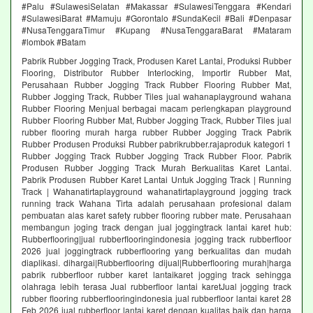
#Palu #SulawesiSelatan #Makassar #SulawesiTenggara #Kendari
#SulawesiBarat #Mamuju #Gorontalo #SundaKecil #Bali #Denpasar
#NusaTenggaraTimur #Kupang #NusaTenggaraBarat #Mataram
#lombok #Batam
Pabrik Rubber Jogging Track, Produsen Karet Lantai, Produksi Rubber
Flooring, Distributor Rubber Interlocking, Importir Rubber Mat,
Perusahaan Rubber Jogging Track Rubber Flooring Rubber Mat,
Rubber Jogging Track, Rubber Tiles jual wahanaplayground wahana
Rubber Flooring Menjual berbagai macam perlengkapan playground
Rubber Flooring Rubber Mat, Rubber Jogging Track, Rubber Tiles jual
rubber flooring murah harga rubber Rubber Jogging Track Pabrik
Rubber Produsen Produksi Rubber pabrikrubber.rajaproduk kategori 1
Rubber Jogging Track Rubber Jogging Track Rubber Floor. Pabrik
Produsen Rubber Jogging Track Murah Berkualitas Karet Lantai.
Pabrik Produsen Rubber Karet Lantai Untuk Jogging Track | Running
Track | Wahanatirtaplayground wahanatirtaplayground jogging track
running track Wahana Tirta adalah perusahaan profesional dalam
pembuatan alas karet safety rubber flooring rubber mate. Perusahaan
membangun joging track dengan jual joggingtrack lantai karet hub:
Rubberflooring|jual rubberflooringindonesia jogging track rubberfloor
2026 jual joggingtrack rubberflooring yang berkualitas dan mudah
diaplikasi. dihargai|Rubberflooring dijual|Rubberflooring murah|harga
pabrik rubberfloor rubber karet lantaikaret jogging track sehingga
olahraga lebih terasa Jual rubberfloor lantai karetJual jogging track
rubber flooring rubberflooringindonesia jual rubberfloor lantai karet 28
Feb 2026 jual rubberfloor lantai karet dengan kualitas baik dan harga