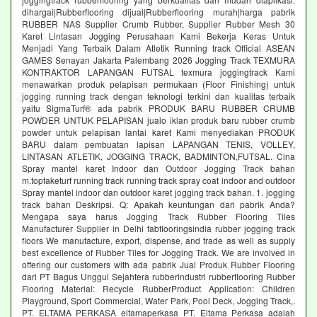
dihargai|Rubberflooring dijual|Rubberflooring murah|harga pabrik
RUBBER NAS Supplier Crumb Rubber, Supplier Rubber Mesh 30
Karet Lintasan Jogging Perusahaan Kami Bekerja Keras Untuk
Menjadi Yang Terbaik Dalam Atletik Running track Official ASEAN
GAMES Senayan Jakarta Palembang 2026 Jogging Track TEXMURA
KONTRAKTOR LAPANGAN FUTSAL texmura joggingtrack Kami
menawarkan produk pelapisan permukaan (Floor Finishing) untuk
jogging running track dengan teknologi terkini dan kualitas terbaik
yaitu SigmaTurf® ada pabrik PRODUK BARU RUBBER CRUMB
POWDER UNTUK PELAPISAN jualo iklan produk baru rubber crumb
powder untuk pelapisan lantai karet Kami menyediakan PRODUK
BARU dalam pembuatan lapisan LAPANGAN TENIS, VOLLEY,
LINTASAN ATLETIK, JOGGING TRACK, BADMINTON,FUTSAL. Cina
Spray mantel karet Indoor dan Outdoor Jogging Track bahan
m.topfaketurf running track running track spray coat indoor and outdoor
Spray mantel indoor dan outdoor karet jogging track bahan. 1. jogging
track bahan Deskripsi. Q: Apakah keuntungan dari pabrik Anda?
Mengapa saya harus Jogging Track Rubber Flooring Tiles
Manufacturer Supplier in Delhi fabflooringsindia rubber jogging track
floors We manufacture, export, dispense, and trade as well as supply
best excellence of Rubber Tiles for Jogging Track. We are involved in
offering our customers with ada pabrik Jual Produk Rubber Flooring
dari PT Bagus Unggul Sejahtera rubberindustri rubberflooring Rubber
Flooring Material: Recycle RubberProduct Application: Children
Playground, Sport Commercial, Water Park, Pool Deck, Jogging Track,.
PT. ELTAMA PERKASA eltamaperkasa PT. Eltama Perkasa adalah