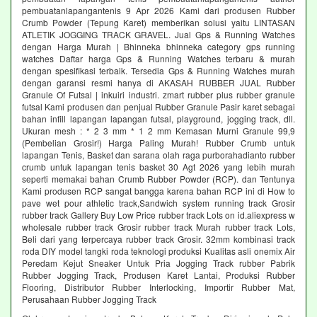
pembuatanlapangantenis 9 Apr 2026 Kami dari produsen Rubber
Crumb Powder (Tepung Karet) memberikan solusi yaitu LINTASAN
ATLETIK JOGGING TRACK GRAVEL. Jual Gps & Running Watches
dengan Harga Murah | Bhinneka bhinneka category gps running
watches Daftar harga Gps & Running Watches terbaru & murah
dengan spesifikasi terbaik. Tersedia Gps & Running Watches murah
dengan garansi resmi hanya di AKASAH RUBBER JUAL Rubber
Granule Of Futsal | inkuiri industri. zmart rubber plus rubber granule
futsal Kami produsen dan penjual Rubber Granule Pasir karet sebagai
bahan infill lapangan lapangan futsal, playground, jogging track, dll.
Ukuran mesh : * 2 3 mm * 1 2 mm Kemasan Murni Granule 99,9
(Pembelian Grosir!) Harga Paling Murah! Rubber Crumb untuk
lapangan Tenis, Basket dan sarana olah raga purborahadianto rubber
crumb untuk lapangan tenis basket 30 Agt 2026 yang lebih murah
seperti memakai bahan Crumb Rubber Powder (RCP). dan Tentunya
Kami produsen RCP sangat bangga karena bahan RCP ini di How to
pave wet pour athletic track,Sandwich system running track Grosir
rubber track Gallery Buy Low Price rubber track Lots on id.aliexpress w
wholesale rubber track Grosir rubber track Murah rubber track Lots,
Beli dari yang terpercaya rubber track Grosir. 32mm kombinasi track
roda DIY model tangki roda teknologi produksi Kualitas asli onemix Air
Peredam Kejut Sneaker Untuk Pria Jogging Track rubber Pabrik
Rubber Jogging Track, Produsen Karet Lantai, Produksi Rubber
Flooring, Distributor Rubber Interlocking, Importir Rubber Mat,
Perusahaan Rubber Jogging Track