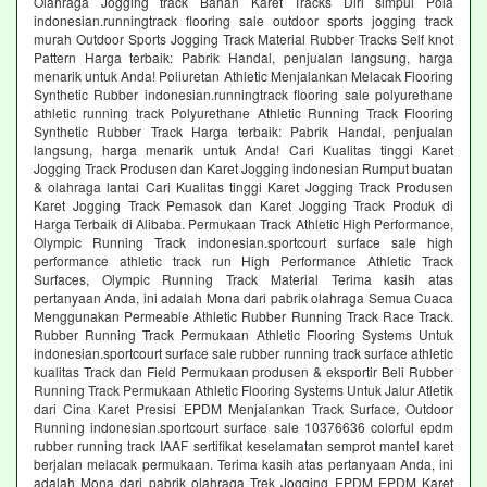
Olahraga Jogging track Bahan Karet Tracks Diri simpul Pola
indonesian.runningtrack flooring sale outdoor sports jogging track
murah Outdoor Sports Jogging Track Material Rubber Tracks Self knot
Pattern Harga terbaik: Pabrik Handal, penjualan langsung, harga
menarik untuk Anda! Poliuretan Athletic Menjalankan Melacak Flooring
Synthetic Rubber indonesian.runningtrack flooring sale polyurethane
athletic running track Polyurethane Athletic Running Track Flooring
Synthetic Rubber Track Harga terbaik: Pabrik Handal, penjualan
langsung, harga menarik untuk Anda! Cari Kualitas tinggi Karet
Jogging Track Produsen dan Karet Jogging indonesian Rumput buatan
& olahraga lantai Cari Kualitas tinggi Karet Jogging Track Produsen
Karet Jogging Track Pemasok dan Karet Jogging Track Produk di
Harga Terbaik di Alibaba. Permukaan Track Athletic High Performance,
Olympic Running Track indonesian.sportcourt surface sale high
performance athletic track run High Performance Athletic Track
Surfaces, Olympic Running Track Material Terima kasih atas
pertanyaan Anda, ini adalah Mona dari pabrik olahraga Semua Cuaca
Menggunakan Permeable Athletic Rubber Running Track Race Track.
Rubber Running Track Permukaan Athletic Flooring Systems Untuk
indonesian.sportcourt surface sale rubber running track surface athletic
kualitas Track dan Field Permukaan produsen & eksportir Beli Rubber
Running Track Permukaan Athletic Flooring Systems Untuk Jalur Atletik
dari Cina Karet Presisi EPDM Menjalankan Track Surface, Outdoor
Running indonesian.sportcourt surface sale 10376636 colorful epdm
rubber running track IAAF sertifikat keselamatan semprot mantel karet
berjalan melacak permukaan. Terima kasih atas pertanyaan Anda, ini
adalah Mona dari pabrik olahraga Trek Jogging EPDM EPDM Karet