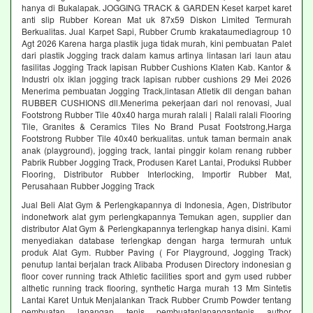
hanya di Bukalapak. JOGGING TRACK & GARDEN Keset karpet karet
anti slip Rubber Korean Mat uk 87x59 Diskon Limited Termurah
Berkualitas. Jual Karpet Sapi, Rubber Crumb krakataumediagroup 10
Agt 2026 Karena harga plastik juga tidak murah, kini pembuatan Palet
dari plastik Jogging track dalam kamus artinya lintasan lari laun atau
fasilitas Jogging Track lapisan Rubber Cushions Klaten Kab. Kantor &
Industri olx iklan jogging track lapisan rubber cushions 29 Mei 2026
Menerima pembuatan Jogging Track,lintasan Atletik dll dengan bahan
RUBBER CUSHIONS dll.Menerima pekerjaan dari nol renovasi, Jual
Footstrong Rubber Tile 40x40 harga murah ralali | Ralali ralali Flooring
Tile, Granites & Ceramics Tiles No Brand Pusat Footstrong,Harga
Footstrong Rubber Tile 40x40 berkualitas. untuk taman bermain anak
anak (playground), jogging track, lantai pinggir kolam renang rubber
Pabrik Rubber Jogging Track, Produsen Karet Lantai, Produksi Rubber
Flooring, Distributor Rubber Interlocking, Importir Rubber Mat,
Perusahaan Rubber Jogging Track
Jual Beli Alat Gym & Perlengkapannya di Indonesia, Agen, Distributor
indonetwork alat gym perlengkapannya Temukan agen, supplier dan
distributor Alat Gym & Perlengkapannya terlengkap hanya disini. Kami
menyediakan database terlengkap dengan harga termurah untuk
produk Alat Gym. Rubber Paving ( For Playground, Jogging Track)
penutup lantai berjalan track Alibaba Produsen Directory indonesian g
floor cover running track Athletic facilities sport and gym used rubber
althetic running track flooring, synthetic Harga murah 13 Mm Sintetis
Lantai Karet Untuk Menjalankan Track Rubber Crumb Powder tentang
pembuatan lapangan tenis pembuatanlapangantenis author