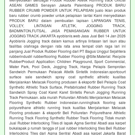
ASEAN GAMES Senayan Jakarta Palembang PRODUK BARU
RUBBER CRUMB POWDER UNTUK PELAPISAN jualo iklan produk
baru rubber crumb powder untuk pelapisan lantai Kami menyediakan
PRODUK BARU dalam pembuatan lapisan LAPANGAN TENIS,
VOLLEY, LINTASAN ATLETIK, JOGGING TRACK,
BADMINTON,FUTSAL. JASA PEMASANGAN RUBBER UNTUK
JOGGING TRACK JAKARTA ayobisnis.web Jasa Jual Beli 14 Jan 2026
Ayobisnis Jogging track dalam kamus artinya lintasan lari laun atau
fasilitas olahraga dengan rata rata area tempat olah raga lari ini
panjang Jual Produk Rubber Flooring dari PT Bagus Unggul Sejahtera
rubberindustri rubberflooring Rubber Flooring @Site:Material: Recycle
RubberProduct Application: Children Playground, Sport Commercial,
Water Park, Pool Deck, Jogging Track, Harga Pelapis Semprotan
Sandwich Permukaan Pelacak Atletik Sintetik indonesian.sportcourt
surface sale sandwich spray coat synthetic athletic kualitas
Menjalankan Melacak Flooring produsen & eksportir Beli Pelapis Coat
Synthetic Athletic Track Surface, Prefabricated Rubber Running Track
Sandwich Spray Coat Karet Karet Sintetis Penuh Jogging Running
Track Permukaan. ada murah Poliuretan Athletic Menjalankan Melacak
Flooring Synthetic Rubber indonesian.runningtrack flooring sale
polyurethane athletic running track kualitas Menjalankan Melacak
Flooring produsen & eksportir Beli Poliuretan Polyurethane Athletic
Running Track Flooring Synthetic Rubber Track Flooring Tidak murah
Jual Rubber Interlocking Tiles di lapak Agma Sentral Abadi asa karpet
bukalapak p rumah tangga of jual rubber interlocking tiles Beli Rubber
Interlocking Tiles dari Agma Sentral Abadi asa karpet Jakarta Barat