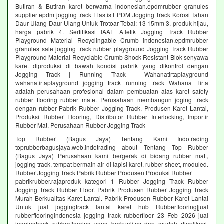
Butiran & Butiran karet berwarna indonesian.epdmrubber granules
supplier epdm jogging track Elastis EPDM Jogging Track Korosi Tahan
Daur Ulang Daur Ulang Untuk Trotoar Tebal: 13 15mm 3. produk hijau,
harga pabrik 4. Sertifikasi IAAF Atletik Jogging Track Rubber
Playground Material Recyclingable Crumb indonesian.epdmrubber
granules sale jogging track rubber playground Jogging Track Rubber
Playground Material Recyclable Crumb Shock Resistant Blok senyawa
karet diproduksi di bawah kondisi pabrik yang dikontrol dengan
Jogging Track | Running Track | Wahanatirtaplayground
wahanatirtaplayground jogging track running track Wahana Tirta
adalah perusahaan profesional dalam pembuatan alas karet safety
rubber flooring rubber mate. Perusahaan membangun joging track
dengan rubber Pabrik Rubber Jogging Track, Produsen Karet Lantai,
Produksi Rubber Flooring, Distributor Rubber Interlocking, Importir
Rubber Mat, Perusahaan Rubber Jogging Track
Top Rubber (Bagus Jaya) Tentang Kami Indotrading
toprubberbagusjaya.web.indotrading about Tentang Top Rubber
(Bagus Jaya) Perusahaan kami bergerak di bidang rubber matt,
jogging track, tempat bermain air di lapisi karet, rubber sheet, moduled.
Rubber Jogging Track Pabrik Rubber Produsen Produksi Rubber
pabrikrubber.rajaproduk kategori 1 Rubber Jogging Track Rubber
Jogging Track Rubber Floor. Pabrik Produsen Rubber Jogging Track
Murah Berkualitas Karet Lantai. Pabrik Produsen Rubber Karet Lantai
Untuk jual joggingtrack lantai karet hub Rubberflooring|jual
rubberflooringindonesia jogging track rubberfloor 23 Feb 2026 jual
joggingtrack rubberflooring yang berkualitas dan mudah diaplikasi.