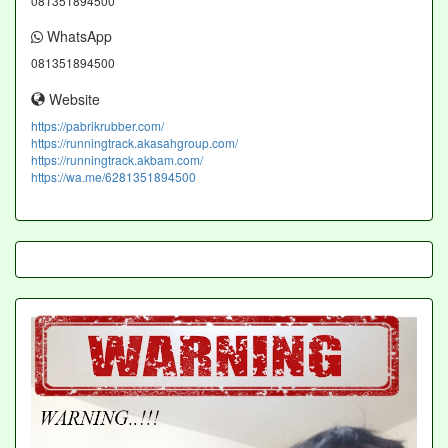
081351894500
WhatsApp
081351894500
Website
https://pabrikrubber.com/
https://runningtrack.akasahgroup.com/
https://runningtrack.akbam.com/
https://wa.me/6281351894500