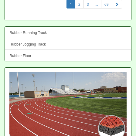
(current)
1
2
3
...
69
Rubber Running Track
Rubber Jogging Track
Rubber Floor