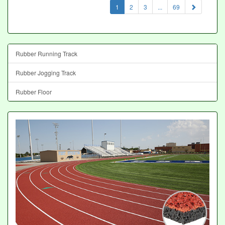
(current)
1
2
3
...
69
Rubber Running Track
Rubber Jogging Track
Rubber Floor