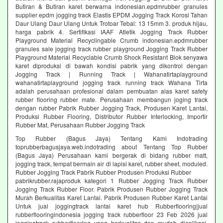
Butiran & Butiran karet berwarna indonesian.epdmrubber granules
supplier epdm jogging track Elastis EPDM Jogging Track Korosi Tahan
Daur Ulang Daur Ulang Untuk Trotoar Tebal: 13 15mm 3. produk hijau,
harga pabrik 4. Sertifikasi IAAF Atletik Jogging Track Rubber
Playground Material Recyclingable Crumb indonesian.epdmrubber
granules sale jogging track rubber playground Jogging Track Rubber
Playground Material Recyclable Crumb Shock Resistant Blok senyawa
karet diproduksi di bawah kondisi pabrik yang dikontrol dengan
Jogging Track | Running Track | Wahanatirtaplayground
wahanatirtaplayground jogging track running track Wahana Tirta
adalah perusahaan profesional dalam pembuatan alas karet safety
rubber flooring rubber mate. Perusahaan membangun joging track
dengan rubber Pabrik Rubber Jogging Track, Produsen Karet Lantai,
Produksi Rubber Flooring, Distributor Rubber Interlocking, Importir
Rubber Mat, Perusahaan Rubber Jogging Track
Top Rubber (Bagus Jaya) Tentang Kami Indotrading
toprubberbagusjaya.web.indotrading about Tentang Top Rubber
(Bagus Jaya) Perusahaan kami bergerak di bidang rubber matt,
jogging track, tempat bermain air di lapisi karet, rubber sheet, moduled.
Rubber Jogging Track Pabrik Rubber Produsen Produksi Rubber
pabrikrubber.rajaproduk kategori 1 Rubber Jogging Track Rubber
Jogging Track Rubber Floor. Pabrik Produsen Rubber Jogging Track
Murah Berkualitas Karet Lantai. Pabrik Produsen Rubber Karet Lantai
Untuk jual joggingtrack lantai karet hub Rubberflooring|jual
rubberflooringindonesia jogging track rubberfloor 23 Feb 2026 jual
joggingtrack rubberflooring yang berkualitas dan mudah diaplikasi.