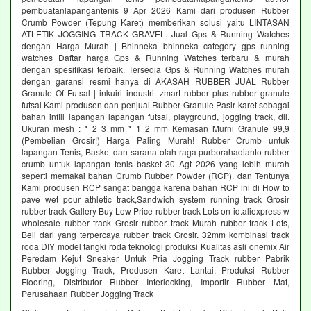
pembuatanlapangantenis 9 Apr 2026 Kami dari produsen Rubber
Crumb Powder (Tepung Karet) memberikan solusi yaitu LINTASAN
ATLETIK JOGGING TRACK GRAVEL. Jual Gps & Running Watches
dengan Harga Murah | Bhinneka bhinneka category gps running
watches Daftar harga Gps & Running Watches terbaru & murah
dengan spesifikasi terbaik. Tersedia Gps & Running Watches murah
dengan garansi resmi hanya di AKASAH RUBBER JUAL Rubber
Granule Of Futsal | inkuiri industri. zmart rubber plus rubber granule
futsal Kami produsen dan penjual Rubber Granule Pasir karet sebagai
bahan infill lapangan lapangan futsal, playground, jogging track, dll.
Ukuran mesh : * 2 3 mm * 1 2 mm Kemasan Murni Granule 99,9
(Pembelian Grosir!) Harga Paling Murah! Rubber Crumb untuk
lapangan Tenis, Basket dan sarana olah raga purborahadianto rubber
crumb untuk lapangan tenis basket 30 Agt 2026 yang lebih murah
seperti memakai bahan Crumb Rubber Powder (RCP). dan Tentunya
Kami produsen RCP sangat bangga karena bahan RCP ini di How to
pave wet pour athletic track,Sandwich system running track Grosir
rubber track Gallery Buy Low Price rubber track Lots on id.aliexpress w
wholesale rubber track Grosir rubber track Murah rubber track Lots,
Beli dari yang terpercaya rubber track Grosir. 32mm kombinasi track
roda DIY model tangki roda teknologi produksi Kualitas asli onemix Air
Peredam Kejut Sneaker Untuk Pria Jogging Track rubber Pabrik
Rubber Jogging Track, Produsen Karet Lantai, Produksi Rubber
Flooring, Distributor Rubber Interlocking, Importir Rubber Mat,
Perusahaan Rubber Jogging Track