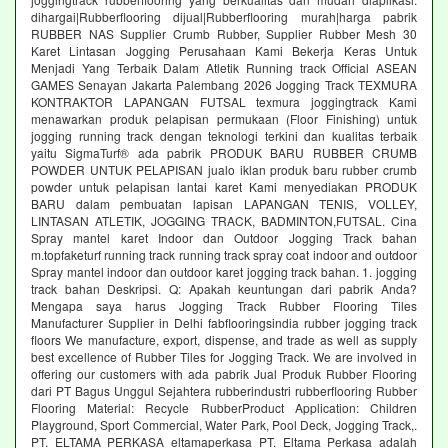
dihargai|Rubberflooring dijual|Rubberflooring murah|harga pabrik
RUBBER NAS Supplier Crumb Rubber, Supplier Rubber Mesh 30
Karet Lintasan Jogging Perusahaan Kami Bekerja Keras Untuk
Menjadi Yang Terbaik Dalam Atletik Running track Official ASEAN
GAMES Senayan Jakarta Palembang 2026 Jogging Track TEXMURA
KONTRAKTOR LAPANGAN FUTSAL texmura joggingtrack Kami
menawarkan produk pelapisan permukaan (Floor Finishing) untuk
jogging running track dengan teknologi terkini dan kualitas terbaik
yaitu SigmaTurf® ada pabrik PRODUK BARU RUBBER CRUMB
POWDER UNTUK PELAPISAN jualo iklan produk baru rubber crumb
powder untuk pelapisan lantai karet Kami menyediakan PRODUK
BARU dalam pembuatan lapisan LAPANGAN TENIS, VOLLEY,
LINTASAN ATLETIK, JOGGING TRACK, BADMINTON,FUTSAL. Cina
Spray mantel karet Indoor dan Outdoor Jogging Track bahan
m.topfaketurf running track running track spray coat indoor and outdoor
Spray mantel indoor dan outdoor karet jogging track bahan. 1. jogging
track bahan Deskripsi. Q: Apakah keuntungan dari pabrik Anda?
Mengapa saya harus Jogging Track Rubber Flooring Tiles
Manufacturer Supplier in Delhi fabflooringsindia rubber jogging track
floors We manufacture, export, dispense, and trade as well as supply
best excellence of Rubber Tiles for Jogging Track. We are involved in
offering our customers with ada pabrik Jual Produk Rubber Flooring
dari PT Bagus Unggul Sejahtera rubberindustri rubberflooring Rubber
Flooring Material: Recycle RubberProduct Application: Children
Playground, Sport Commercial, Water Park, Pool Deck, Jogging Track,.
PT. ELTAMA PERKASA eltamaperkasa PT. Eltama Perkasa adalah