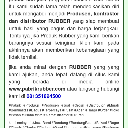
itu kami sudah lama telah mendedikasikan diri
untuk mengabdi menjadi
Produsen, kontraktor
yang siap membuat
dan distributor RUBBER
untuk hasil yang bagus dan harga terjangkau.
Tentunya jika Produk Rubber yang kami berikan
barangnya sesuai keinginan klien kami pada
akhirmya akan memberikan kebahagiaan yang
tidak ternilai.
jika anda minat dengan
yang yang
RUBBER
kami ajukan, anda tepat datang di situs kami
yang berada di media online
atau langsung hubungi
www.pabrikrubber.com
kami di
081351894500
#Pabrik #Produksi #Produsen #Jual #Grosir #Distributor #Murah
#Berkualitas #Bagus #Terpercaya #Pusat #Agen #Harga #Order #Toko
#Pesan #Usaha #Info #Alamat #Kantor #Ukuran
kami melayani #JawaBarat #Bandung #BandungBarat #Bekasi #Bogor
#Ciamis #Cianjur #Cirebon #Garut #Indramayu #Karawang #Kuningan