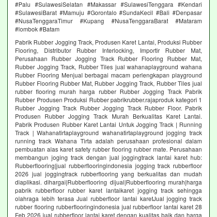
#Palu #SulawesiSelatan #Makassar #SulawesiTenggara #Kendari
#SulawesiBarat #Mamuju #Gorontalo #SundaKecil #Bali #Denpasar
#NusaTenggaraTimur #Kupang #NusaTenggaraBarat #Mataram
#lombok #Batam
Pabrik Rubber Jogging Track, Produsen Karet Lantai, Produksi Rubber
Flooring, Distributor Rubber Interlocking, Importir Rubber Mat,
Perusahaan Rubber Jogging Track Rubber Flooring Rubber Mat,
Rubber Jogging Track, Rubber Tiles jual wahanaplayground wahana
Rubber Flooring Menjual berbagai macam perlengkapan playground
Rubber Flooring Rubber Mat, Rubber Jogging Track, Rubber Tiles jual
rubber flooring murah harga rubber Rubber Jogging Track Pabrik
Rubber Produsen Produksi Rubber pabrikrubber.rajaproduk kategori 1
Rubber Jogging Track Rubber Jogging Track Rubber Floor. Pabrik
Produsen Rubber Jogging Track Murah Berkualitas Karet Lantai.
Pabrik Produsen Rubber Karet Lantai Untuk Jogging Track | Running
Track | Wahanatirtaplayground wahanatirtaplayground jogging track
running track Wahana Tirta adalah perusahaan profesional dalam
pembuatan alas karet safety rubber flooring rubber mate. Perusahaan
membangun joging track dengan jual joggingtrack lantai karet hub:
Rubberflooring|jual rubberflooringindonesia jogging track rubberfloor
2026 jual joggingtrack rubberflooring yang berkualitas dan mudah
diaplikasi. dihargai|Rubberflooring dijual|Rubberflooring murah|harga
pabrik rubberfloor rubber karet lantaikaret jogging track sehingga
olahraga lebih terasa Jual rubberfloor lantai karetJual jogging track
rubber flooring rubberflooringindonesia jual rubberfloor lantai karet 28
Feb 2026 jual rubberfloor lantai karet dengan kualitas baik dan harga