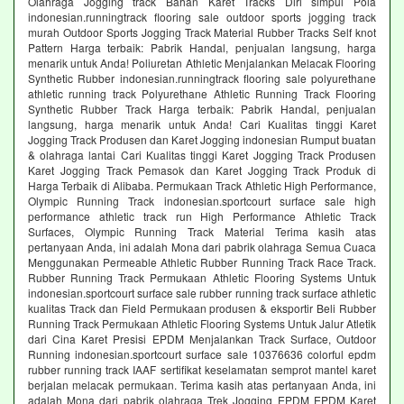
Olahraga Jogging track Bahan Karet Tracks Diri simpul Pola
indonesian.runningtrack flooring sale outdoor sports jogging track
murah Outdoor Sports Jogging Track Material Rubber Tracks Self knot
Pattern Harga terbaik: Pabrik Handal, penjualan langsung, harga
menarik untuk Anda! Poliuretan Athletic Menjalankan Melacak Flooring
Synthetic Rubber indonesian.runningtrack flooring sale polyurethane
athletic running track Polyurethane Athletic Running Track Flooring
Synthetic Rubber Track Harga terbaik: Pabrik Handal, penjualan
langsung, harga menarik untuk Anda! Cari Kualitas tinggi Karet
Jogging Track Produsen dan Karet Jogging indonesian Rumput buatan
& olahraga lantai Cari Kualitas tinggi Karet Jogging Track Produsen
Karet Jogging Track Pemasok dan Karet Jogging Track Produk di
Harga Terbaik di Alibaba. Permukaan Track Athletic High Performance,
Olympic Running Track indonesian.sportcourt surface sale high
performance athletic track run High Performance Athletic Track
Surfaces, Olympic Running Track Material Terima kasih atas
pertanyaan Anda, ini adalah Mona dari pabrik olahraga Semua Cuaca
Menggunakan Permeable Athletic Rubber Running Track Race Track.
Rubber Running Track Permukaan Athletic Flooring Systems Untuk
indonesian.sportcourt surface sale rubber running track surface athletic
kualitas Track dan Field Permukaan produsen & eksportir Beli Rubber
Running Track Permukaan Athletic Flooring Systems Untuk Jalur Atletik
dari Cina Karet Presisi EPDM Menjalankan Track Surface, Outdoor
Running indonesian.sportcourt surface sale 10376636 colorful epdm
rubber running track IAAF sertifikat keselamatan semprot mantel karet
berjalan melacak permukaan. Terima kasih atas pertanyaan Anda, ini
adalah Mona dari pabrik olahraga Trek Jogging EPDM EPDM Karet