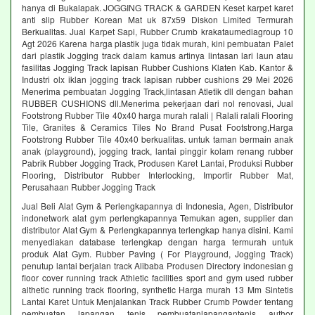
hanya di Bukalapak. JOGGING TRACK & GARDEN Keset karpet karet
anti slip Rubber Korean Mat uk 87x59 Diskon Limited Termurah
Berkualitas. Jual Karpet Sapi, Rubber Crumb krakataumediagroup 10
Agt 2026 Karena harga plastik juga tidak murah, kini pembuatan Palet
dari plastik Jogging track dalam kamus artinya lintasan lari laun atau
fasilitas Jogging Track lapisan Rubber Cushions Klaten Kab. Kantor &
Industri olx iklan jogging track lapisan rubber cushions 29 Mei 2026
Menerima pembuatan Jogging Track,lintasan Atletik dll dengan bahan
RUBBER CUSHIONS dll.Menerima pekerjaan dari nol renovasi, Jual
Footstrong Rubber Tile 40x40 harga murah ralali | Ralali ralali Flooring
Tile, Granites & Ceramics Tiles No Brand Pusat Footstrong,Harga
Footstrong Rubber Tile 40x40 berkualitas. untuk taman bermain anak
anak (playground), jogging track, lantai pinggir kolam renang rubber
Pabrik Rubber Jogging Track, Produsen Karet Lantai, Produksi Rubber
Flooring, Distributor Rubber Interlocking, Importir Rubber Mat,
Perusahaan Rubber Jogging Track
Jual Beli Alat Gym & Perlengkapannya di Indonesia, Agen, Distributor
indonetwork alat gym perlengkapannya Temukan agen, supplier dan
distributor Alat Gym & Perlengkapannya terlengkap hanya disini. Kami
menyediakan database terlengkap dengan harga termurah untuk
produk Alat Gym. Rubber Paving ( For Playground, Jogging Track)
penutup lantai berjalan track Alibaba Produsen Directory indonesian g
floor cover running track Athletic facilities sport and gym used rubber
althetic running track flooring, synthetic Harga murah 13 Mm Sintetis
Lantai Karet Untuk Menjalankan Track Rubber Crumb Powder tentang
pembuatan lapangan tenis pembuatanlapangantenis author