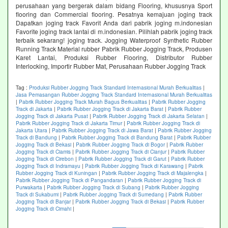
perusahaan yang bergerak dalam bidang Flooring, khususnya Sport
flooring dan Commercial flooring. Pesatnya kemajuan joging track
Dapatkan joging track Favorit Anda dari pabrik joging m.indonesian
Favorite joging track lantai di m.indonesian. Pilihlah pabrik joging track
terbaik sekarang! joging track. Jogging Waterproof Synthetic Rubber
Running Track Material rubber Pabrik Rubber Jogging Track, Produsen
Karet Lantai, Produksi Rubber Flooring, Distributor Rubber
Interlocking, Importir Rubber Mat, Perusahaan Rubber Jogging Track
Tag :
Produksi Rubber Jogging Track Standard Internasional Murah Berkualitas
|
Jasa Pemasangan Rubber Jogging Track Standard Internasional Murah Berkualitas
|
Pabrik Rubber Jogging Track Murah Bagus Berkualitas
|
Pabrik Rubber Jogging
Track di Jakarta
|
Pabrik Rubber Jogging Track di Jakarta Barat
|
Pabrik Rubber
Jogging Track di Jakarta Pusat
|
Pabrik Rubber Jogging Track di Jakarta Selatan
|
Pabrik Rubber Jogging Track di Jakarta Timur
|
Pabrik Rubber Jogging Track di
Jakarta Utara
|
Pabrik Rubber Jogging Track di Jawa Barat
|
Pabrik Rubber Jogging
Track di Bandung
|
Pabrik Rubber Jogging Track di Bandung Barat
|
Pabrik Rubber
Jogging Track di Bekasi
|
Pabrik Rubber Jogging Track di Bogor
|
Pabrik Rubber
Jogging Track di Ciamis
|
Pabrik Rubber Jogging Track di Cianjur
|
Pabrik Rubber
Jogging Track di Cirebon
|
Pabrik Rubber Jogging Track di Garut
|
Pabrik Rubber
Jogging Track di Indramayu
|
Pabrik Rubber Jogging Track di Karawang
|
Pabrik
Rubber Jogging Track di Kuningan
|
Pabrik Rubber Jogging Track di Majalengka
|
Pabrik Rubber Jogging Track di Pangandaran
|
Pabrik Rubber Jogging Track di
Purwakarta
|
Pabrik Rubber Jogging Track di Subang
|
Pabrik Rubber Jogging
Track di Sukabumi
|
Pabrik Rubber Jogging Track di Sumedang
|
Pabrik Rubber
Jogging Track di Banjar
|
Pabrik Rubber Jogging Track di Bekasi
|
Pabrik Rubber
Jogging Track di Cimahi
|