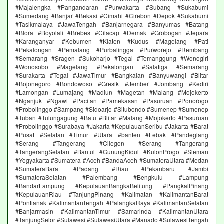
#Majalengka #Pangandaran #Purwakarta #Subang #Sukabumi
#Sumedang #Banjar #Bekasi #Cimahi #Cirebon #Depok #Sukabumi
#Tasikmalaya #JawaTengah #Banjarnegara #Banyumas #Batang
#Blora #Boyolali #Brebes #Cilacap #Demak #Grobogan #Jepara
#Karanganyar #Kebumen #Klaten #Kudus #Magelang #Pati
#Pekalongan #Pemalang #Purbalingga #Purworejo #Rembang
#Semarang #Sragen #Sukoharjo #Tegal #Temanggung #Wonogiri
#Wonosobo #Magelang #Pekalongan #Salatiga #Semarang
#Surakarta #Tegal #JawaTimur #Bangkalan #Banyuwangi #Blitar
#Bojonegoro #Bondowoso #Gresik #Jember #Jombang #Kediri
#Lamongan #Lumajang #Madiun #Magetan #Malang #Mojokerto
#Nganjuk #Ngawi #Pacitan #Pamekasan #Pasuruan #Ponorogo
#Probolinggo #Sampang #Sidoarjo #Situbondo #Sumenep #Sumenep
#Tuban #Tulungagung #Batu #Blitar #Malang #Mojokerto #Pasuruan
#Probolinggo #Surabaya #Jakarta #KepulauanSeribu #Jakarta #Barat
#Pusat #Selatan #Timur #Utara #banten #Lebak #Pandeglang
#Serang #Tangerang #Cilegon #Serang #Tangerang
#TangerangSelatan #Bantul #GunungKidul #KulonProgo #Sleman
#Yogyakarta #Sumatera #Aceh #BandaAceh #SumateraUtara #Medan
#SumateraBarat #Padang #Riau #Pekanbaru #Jambi
#SumateraSelatan #Palembang #Bengkulu #Lampung
#BandarLampung #KepulauanBangkaBelitung #PangkalPinang
#KepulauanRiau #TanjungPinang #Kalimatan #KalimantanBarat
#Pontianak #KalimantanTengah #PalangkaRaya #KalimantanSelatan
#Banjarmasin #KalimantanTimur #Samarinda #KalimantanUtara
#TanjungSelor #Sulawesi #SulawesiUtara #Manado #SulawesiTengah