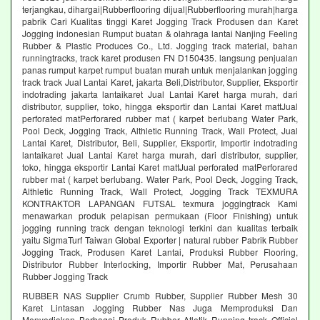
terjangkau, dihargai|Rubberflooring dijual|Rubberflooring murah|harga
pabrik Cari Kualitas tinggi Karet Jogging Track Produsen dan Karet
Jogging indonesian Rumput buatan & olahraga lantai Nanjing Feeling
Rubber & Plastic Produces Co., Ltd. Jogging track material, bahan
runningtracks, track karet produsen FN D150435. langsung penjualan
panas rumput karpet rumput buatan murah untuk menjalankan jogging
track track Jual Lantai Karet, jakarta Beli,Distributor, Supplier, Eksportir
indotrading jakarta lantaikaret Jual Lantai Karet harga murah, dari
distributor, supplier, toko, hingga eksportir dan Lantai Karet mattJual
perforated matPerforared rubber mat ( karpet berlubang Water Park,
Pool Deck, Jogging Track, Althletic Running Track, Wall Protect, Jual
Lantai Karet, Distributor, Beli, Supplier, Eksportir, Importir indotrading
lantaikaret Jual Lantai Karet harga murah, dari distributor, supplier,
toko, hingga eksportir Lantai Karet mattJual perforated matPerforared
rubber mat ( karpet berlubang. Water Park, Pool Deck, Jogging Track,
Althletic Running Track, Wall Protect, Jogging Track TEXMURA
KONTRAKTOR LAPANGAN FUTSAL texmura joggingtrack Kami
menawarkan produk pelapisan permukaan (Floor Finishing) untuk
jogging running track dengan teknologi terkini dan kualitas terbaik
yaitu SigmaTurf Taiwan Global Exporter | natural rubber Pabrik Rubber
Jogging Track, Produsen Karet Lantai, Produksi Rubber Flooring,
Distributor Rubber Interlocking, Importir Rubber Mat, Perusahaan
Rubber Jogging Track
RUBBER NAS Supplier Crumb Rubber, Supplier Rubber Mesh 30
Karet Lintasan Jogging Rubber Nas Juga Memproduksi Dan
Menyediakan Berbagai Produk Rubber Atletik Running track Official