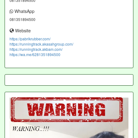
081351894500
WhatsApp
081351894500
Website
https://pabrikrubber.com/
https://runningtrack.akasahgroup.com/
https://runningtrack.akbam.com/
https://wa.me/6281351894500