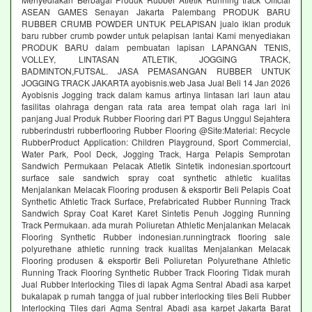
ASEAN GAMES Senayan Jakarta Palembang PRODUK BARU
RUBBER CRUMB POWDER UNTUK PELAPISAN jualo iklan produk
baru rubber crumb powder untuk pelapisan lantai Kami menyediakan
PRODUK BARU dalam pembuatan lapisan LAPANGAN TENIS,
VOLLEY, LINTASAN ATLETIK, JOGGING TRACK,
BADMINTON,FUTSAL. JASA PEMASANGAN RUBBER UNTUK
JOGGING TRACK JAKARTA ayobisnis.web Jasa Jual Beli 14 Jan 2026
Ayobisnis Jogging track dalam kamus artinya lintasan lari laun atau
fasilitas olahraga dengan rata rata area tempat olah raga lari ini
panjang Jual Produk Rubber Flooring dari PT Bagus Unggul Sejahtera
rubberindustri rubberflooring Rubber Flooring @Site:Material: Recycle
RubberProduct Application: Children Playground, Sport Commercial,
Water Park, Pool Deck, Jogging Track, Harga Pelapis Semprotan
Sandwich Permukaan Pelacak Atletik Sintetik indonesian.sportcourt
surface sale sandwich spray coat synthetic athletic kualitas
Menjalankan Melacak Flooring produsen & eksportir Beli Pelapis Coat
Synthetic Athletic Track Surface, Prefabricated Rubber Running Track
Sandwich Spray Coat Karet Karet Sintetis Penuh Jogging Running
Track Permukaan. ada murah Poliuretan Athletic Menjalankan Melacak
Flooring Synthetic Rubber indonesian.runningtrack flooring sale
polyurethane athletic running track kualitas Menjalankan Melacak
Flooring produsen & eksportir Beli Poliuretan Polyurethane Athletic
Running Track Flooring Synthetic Rubber Track Flooring Tidak murah
Jual Rubber Interlocking Tiles di lapak Agma Sentral Abadi asa karpet
bukalapak p rumah tangga of jual rubber interlocking tiles Beli Rubber
Interlocking Tiles dari Agma Sentral Abadi asa karpet Jakarta Barat