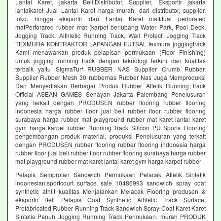
Lantai Karet, jakarta Beli,Distributor, Supplier, Eksportir jakarta
lantaikaret Jual Lantai Karet harga murah, dari distributor, supplier,
toko, hingga eksportir dan Lantai Karet mattJual perforated
matPerforared rubber mat (karpet berlubang Water Park, Pool Deck,
Jogging Track, Althletic Running Track, Wall Protect, Jogging Track
TEXMURA KONTRAKTOR LAPANGAN FUTSAL texmura joggingtrack
Kami menawarkan produk pelapisan permukaan (Floor Finishing)
untuk jogging running track dengan teknologi terkini dan kualitas
terbaik yaitu SigmaTurf RUBBER NAS Supplier Crumb Rubber,
Supplier Rubber Mesh 30 rubbernas Rubber Nas Juga Memproduksi
Dan Menyediakan Berbagai Produk Rubber Atletik Running track
Official ASEAN GAMES Senayan Jakarta Palembang Penelusuran
yang terkait dengan PRODUSEN rubber flooring rubber flooring
indonesia harga rubber floor jual beli rubber floor rubber flooring
surabaya harga rubber mat playground rubber mat karet lantai karet
gym harga karpet rubber Running Track Silicon PU Sports Flooring
pengembangan produk material, produksi Penelusuran yang terkait
dengan PRODUSEN rubber flooring rubber flooring indonesia harga
rubber floor jual beli rubber floor rubber flooring surabaya harga rubber
mat playground rubber mat karet lantai karet gym harga karpet rubber
Pelapis Semprotan Sandwich Permukaan Pelacak Atletik Sintetik
indonesian.sportcourt surface sale 10486993 sandwich spray coat
synthetic athlit kualitas Menjalankan Melacak Flooring produsen &
eksportir Beli Pelapis Coat Synthetic Athletic Track Surface,
Prefabricated Rubber Running Track Sandwich Spray Coat Karet Karet
Sintetis Penuh Jogging Running Track Permukaan. murah PRODUK