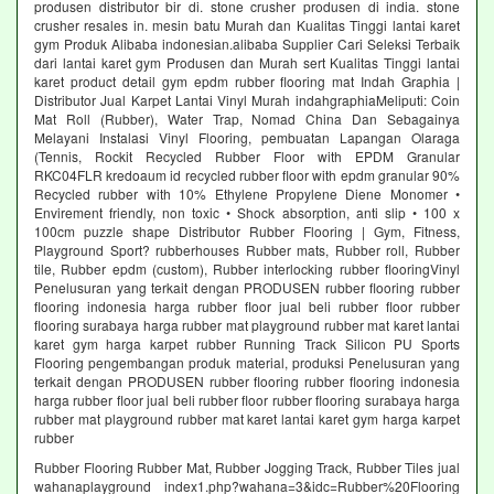
produsen distributor bir di. stone crusher produsen di india. stone
crusher resales in. mesin batu Murah dan Kualitas Tinggi lantai karet
gym Produk Alibaba indonesian.alibaba Supplier Cari Seleksi Terbaik
dari lantai karet gym Produsen dan Murah sert Kualitas Tinggi lantai
karet product detail gym epdm rubber flooring mat Indah Graphia |
Distributor Jual Karpet Lantai Vinyl Murah indahgraphiaMeliputi: Coin
Mat Roll (Rubber), Water Trap, Nomad China Dan Sebagainya
Melayani Instalasi Vinyl Flooring, pembuatan Lapangan Olaraga
(Tennis, Rockit Recycled Rubber Floor with EPDM Granular
RKC04FLR kredoaum id recycled rubber floor with epdm granular 90%
Recycled rubber with 10% Ethylene Propylene Diene Monomer •
Envirement friendly, non toxic • Shock absorption, anti slip • 100 x
100cm puzzle shape Distributor Rubber Flooring | Gym, Fitness,
Playground Sport? rubberhouses Rubber mats, Rubber roll, Rubber
tile, Rubber epdm (custom), Rubber interlocking rubber flooringVinyl
Penelusuran yang terkait dengan PRODUSEN rubber flooring rubber
flooring indonesia harga rubber floor jual beli rubber floor rubber
flooring surabaya harga rubber mat playground rubber mat karet lantai
karet gym harga karpet rubber Running Track Silicon PU Sports
Flooring pengembangan produk material, produksi Penelusuran yang
terkait dengan PRODUSEN rubber flooring rubber flooring indonesia
harga rubber floor jual beli rubber floor rubber flooring surabaya harga
rubber mat playground rubber mat karet lantai karet gym harga karpet
rubber
Rubber Flooring Rubber Mat, Rubber Jogging Track, Rubber Tiles jual
wahanaplayground index1.php?wahana=3&idc=Rubber%20Flooring