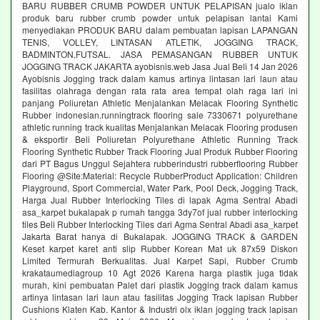
BARU RUBBER CRUMB POWDER UNTUK PELAPISAN jualo iklan
produk baru rubber crumb powder untuk pelapisan lantai Kami
menyediakan PRODUK BARU dalam pembuatan lapisan LAPANGAN
TENIS, VOLLEY, LINTASAN ATLETIK, JOGGING TRACK,
BADMINTON,FUTSAL. JASA PEMASANGAN RUBBER UNTUK
JOGGING TRACK JAKARTA ayobisnis.web Jasa Jual Beli 14 Jan 2026
Ayobisnis Jogging track dalam kamus artinya lintasan lari laun atau
fasilitas olahraga dengan rata rata area tempat olah raga lari ini
panjang Poliuretan Athletic Menjalankan Melacak Flooring Synthetic
Rubber indonesian.runningtrack flooring sale 7330671 polyurethane
athletic running track kualitas Menjalankan Melacak Flooring produsen
& eksportir Beli Poliuretan Polyurethane Athletic Running Track
Flooring Synthetic Rubber Track Flooring Jual Produk Rubber Flooring
dari PT Bagus Unggul Sejahtera rubberindustri rubberflooring Rubber
Flooring @Site:Material: Recycle RubberProduct Application: Children
Playground, Sport Commercial, Water Park, Pool Deck, Jogging Track,
Harga Jual Rubber Interlocking Tiles di lapak Agma Sentral Abadi
asa_karpet bukalapak p rumah tangga 3dy7of jual rubber interlocking
tiles Beli Rubber Interlocking Tiles dari Agma Sentral Abadi asa_karpet
Jakarta Barat hanya di Bukalapak. JOGGING TRACK & GARDEN
Keset karpet karet anti slip Rubber Korean Mat uk 87x59 Diskon
Limited Termurah Berkualitas. Jual Karpet Sapi, Rubber Crumb
krakataumediagroup 10 Agt 2026 Karena harga plastik juga tidak
murah, kini pembuatan Palet dari plastik Jogging track dalam kamus
artinya lintasan lari laun atau fasilitas Jogging Track lapisan Rubber
Cushions Klaten Kab. Kantor & Industri olx iklan jogging track lapisan