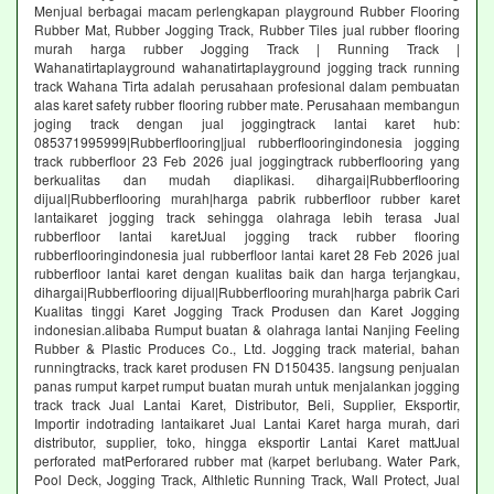
Menjual berbagai macam perlengkapan playground Rubber Flooring
Rubber Mat, Rubber Jogging Track, Rubber Tiles jual rubber flooring
murah harga rubber Jogging Track | Running Track |
Wahanatirtaplayground wahanatirtaplayground jogging track running
track Wahana Tirta adalah perusahaan profesional dalam pembuatan
alas karet safety rubber flooring rubber mate. Perusahaan membangun
joging track dengan jual joggingtrack lantai karet hub:
085371995999|Rubberflooring|jual rubberflooringindonesia jogging
track rubberfloor 23 Feb 2026 jual joggingtrack rubberflooring yang
berkualitas dan mudah diaplikasi. dihargai|Rubberflooring
dijual|Rubberflooring murah|harga pabrik rubberfloor rubber karet
lantaikaret jogging track sehingga olahraga lebih terasa Jual
rubberfloor lantai karetJual jogging track rubber flooring
rubberflooringindonesia jual rubberfloor lantai karet 28 Feb 2026 jual
rubberfloor lantai karet dengan kualitas baik dan harga terjangkau,
dihargai|Rubberflooring dijual|Rubberflooring murah|harga pabrik Cari
Kualitas tinggi Karet Jogging Track Produsen dan Karet Jogging
indonesian.alibaba Rumput buatan & olahraga lantai Nanjing Feeling
Rubber & Plastic Produces Co., Ltd. Jogging track material, bahan
runningtracks, track karet produsen FN D150435. langsung penjualan
panas rumput karpet rumput buatan murah untuk menjalankan jogging
track track Jual Lantai Karet, Distributor, Beli, Supplier, Eksportir,
Importir indotrading lantaikaret Jual Lantai Karet harga murah, dari
distributor, supplier, toko, hingga eksportir Lantai Karet mattJual
perforated matPerforared rubber mat (karpet berlubang. Water Park,
Pool Deck, Jogging Track, Althletic Running Track, Wall Protect, Jual