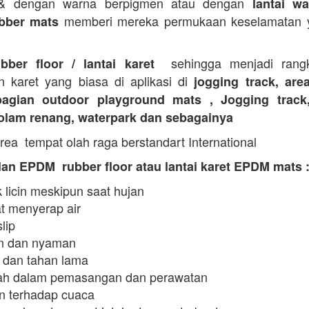
 & dengan warna berpigmen atau dengan
lantai wa
memberi mereka permukaan keselamatan y
bber mats
sehingga menjadi rangk
ubber floor / lantai karet
n karet yang biasa di aplikasi di
jogging track, are
agian outdoor playground mats , Jogging track
kolam renang, waterpark dan sebagainya
rea tempat olah raga berstandart International
an EPDM rubber floor atau lantai karet EPDM mats 
 licin meskipun saat hujan
t menyerap air
slip
 dan nyaman
 dan tahan lama
h dalam pemasangan dan perawatan
n terhadap cuaca