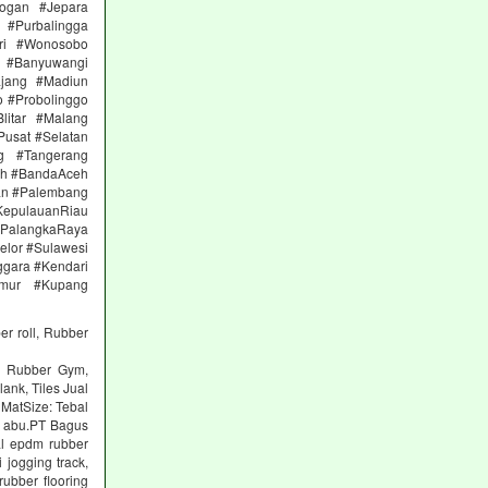
ogan #Jepara
#Purbalingga
ri #Wonosobo
n #Banyuwangi
ajang #Madiun
 #Probolinggo
itar #Malang
Pusat #Selatan
g #Tangerang
eh #BandaAceh
an #Palembang
epulauanRiau
PalangkaRaya
elor #Sulawesi
ggara #Kendari
imur #Kupang
er roll, Rubber
ng Rubber Gym,
lank, Tiles Jual
 MatSize: Tebal
n abu.PT Bagus
al epdm rubber
 jogging track,
ubber flooring