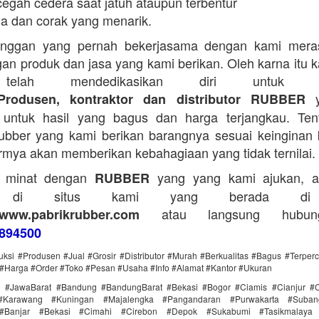
egah cedera saat jatuh ataupun terbentur
a dan corak yang menarik.
anggan yang pernah bekerjasama dengan kami mera
an produk dan jasa yang kami berikan. Oleh karna itu 
telah mendedikasikan diri untuk me
y
Produsen, kontraktor dan distributor RUBBER
untuk hasil yang bagus dan harga terjangkau. Tent
bber yang kami berikan barangnya sesuai keinginan 
rmya akan memberikan kebahagiaan yang tidak ternilai.
a minat dengan
yang yang kami ajukan, a
RUBBER
g di situs kami yang berada di
atau langsung hubun
www.pabrikrubber.com
894500
uksi #Produsen #Jual #Grosir #Distributor #Murah #Berkualitas #Bagus #Terper
#Harga #Order #Toko #Pesan #Usaha #Info #Alamat #Kantor #Ukuran
i #JawaBarat #Bandung #BandungBarat #Bekasi #Bogor #Ciamis #Cianjur #C
#Karawang #Kuningan #Majalengka #Pangandaran #Purwakarta #Suba
Banjar #Bekasi #Cimahi #Cirebon #Depok #Sukabumi #Tasikmalaya