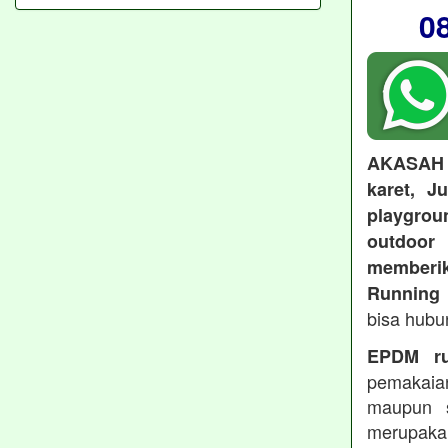
0
AKASAH
karet, J
playgroun
outdoo
memberi
Running 
bisa hubu
EPDM ru
pemakaia
maupun 
merupakan