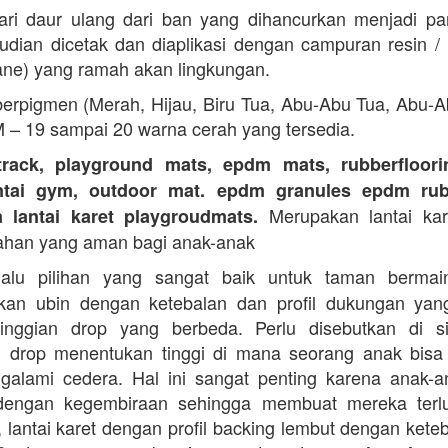
ari daur ulang dari ban yang dihancurkan menjadi part
dian dicetak dan diaplikasi dengan campuran resin 
ane) yang ramah akan lingkungan.
erpigmen (Merah, Hijau, Biru Tua, Abu-Abu Tua, Abu-
M – 19 sampai 20 warna cerah yang tersedia.
track, playground mats, epdm mats, rubberfloorin
antai gym, outdoor mat. epdm granules epdm rub
Merupakan lantai kare
a lantai karet playgroudmats.
ahan yang aman bagi anak-anak
alu pilihan yang sangat baik untuk taman berma
kan ubin dengan ketebalan dan profil dukungan yan
tinggian drop yang berbeda. Perlu disebutkan di s
n drop menentukan tinggi di mana seorang anak bisa
galami cedera. Hal ini sangat penting karena anak-a
dengan kegembiraan sehingga membuat mereka terlu
i, lantai karet dengan profil backing lembut dengan kete