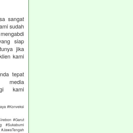
sa sangat
kami sudah
ngabdi
ang siap
unya jika
klien kami
nda tepat
 media
gi kami
caya #Konveksi
irebon #Garut
ng #Sukabumi
 #JawaTengah