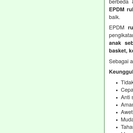
berbeda
EPDM ru
baik.
EPDM
r
pengikata
anak seb
basket, 
Sebagai a
Keunggul
Tidak
Cepa
Anti 
Aman
Awet
Muda
Taha