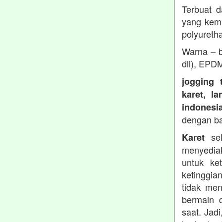
Terbuat d
yang kemu
polyureth
Warna – b
dll), EPD
jogging 
karet, l
indonesi
dengan b
sel
Karet
menyedia
untuk ke
ketinggia
tidak men
bermain 
saat. Jad