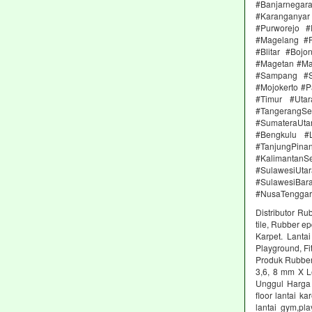
#Banjarnega
#Karanganya
#Purworejo 
#Magelang #P
#Blitar #Boj
#Magetan #Ma
#Sampang #S
#Mojokerto #P
#Timur #Uta
#TangerangSe
#SumateraUta
#Bengkulu #
#TanjungPin
#KalimantanSe
#SulawesiUtar
#SulawesiBa
#NusaTenggar
Distributor Ru
tile, Rubber e
Karpet. Lanta
Playground, Fit
Produk Rubber 
3,6, 8 mm X L
Unggul Harga 
floor lantai k
lantai gym,pl