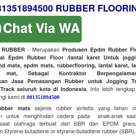
81351894500 RUBBER FLOORI
- Merupakan
 RUBBER
Produsen Epdm Rubber Flo
ual Epdm Rubber Floor /lantai karet Untuk joggi
d mats, epdm mats, rubberflooring, lantai karet, l
r mat, Sebagai Kontraktor Berpengalam
kan Jasa Pemasangan Rubber untuk Jogging Tr
, Info lebih lengkap
Track seluruh kota di Indonesia
ngi kami di
081351894500
sejenis rubber sintetis yang tahan 
bber mats
n untuk menghindari cedera pada anak-anak saa
saat olahraga terbuat dari SBR dan EPDM granu
 Styrene-butadiene or styrene-butadiene rubber (SBR).