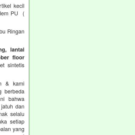
ikel kecil
/ lem PU (
Abu Ringan
g, lantai
ber floor
t sintetis
in & kami
g berbeda
ini bahwa
 jatuh dan
nak selalu
ka setiap
balan yang