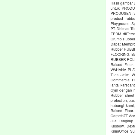
Hasil gambar 
untuk PRODUS
PRODUSEN rubb
product rubbe
Playground, Sp
PT. Dhimas Tri
EPDM dllTers
Crumb Rubber,
Dapat Memprod
Rubber RUBBE
FLOORING. Ba
RUBBER ROLL M
Raised Floor,
WAHANA PLAYG
Tiles Jatim 
Commercial Pl
lantai karet an
Gym dengan ha
Rubber sheet 
protection, ea
hubungi kami,
Raised Floor
CarpetsZT Acc
Jual Lengkap 
Krisbow, Dex
KirimOffice S