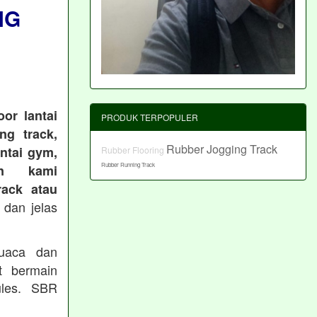
NG
or lantai
PRODUK TERPOPULER
ng track,
Rubber Jogging Track
antai gym,
Rubber Flooring
Rubber Running Track
an kami
ack atau
 dan jelas
cuaca dan
t bermain
les. SBR