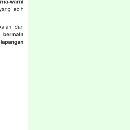
rna-warni
ang lebih
aian dan
a bermain
,lapangan
: