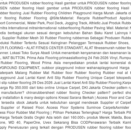
untuk PRODUSEN rubber flooring Hasil gambar untuk PRODUSEN rubber floorin
EN rubber flooring Hasil gambar untuk PRODUSEN rubber flooring Hasil
er flooring Jual Rubber Flooring Children Playground Harga Murah Jakarta ol
r flooring Rubber Flooring @Site:Material: Recycle RubberProduct Applica
ort Commercial, Water Park, Pool Deck, Jogging Track, Athletic Jual Produk Rubbe
mitra International mitrainternational rubberflooring Rubber Paving Wall. Material
edia berbagai ukuran sesuai dengan kebutuhan Bahan Baku Karet Lainnya H
 Supplier Rubber Mesh 30 Rubber Flooring rubbernas Sebagai Produsen Rubb
uksi Rubber Tertentu Sesuai Keinginan Pelanggan Termasuk Rubber Shoes, 
R FLOORING • ALAT FITNES CENTER STANDART, ALAT fitnessmurah rubber fl
nner. Lokasi Toko Surya Abadi Untuk menambah kenyamanan dan keamanan lan
AT BUTTON. Prima Asia Flooring primaasiaflooring 24 Feb 2026 Vinyl, Rumput f
 Rubber Flooring, Wood Prima Asia menyediakan produk lantai komersial da
ROUND EQUIPMENT, outdoor playground indoor wahanaplayground Harga 
Waterpark Malang Rubber Mat Rubber floor Rubber flooring Rubber mat at
ayground Jual Lantai Karet Anti Slip Rubber Flooring Unique Carpet tokopedi
ti slip rubber flooring 29 Des 2026 Jual Lantai Karet Anti Slip Rubber Flooring,Kar
rga Rp 350.000 dari toko online Unique Carpet, DKI Jakarta Checker pattem rub
manufacturer? chinarubbersheet rubber flooing Checker pattem? perfect sho
sy installation & many design options Kreasi Sarana Berkah | Access Floor and C
 tersedia stock Jakarta untuk kebutuhan sangat mendesak Supplier of Carpet
. Supplier of Raised Floor. Access Floor Systems Suminoe CarpetsAxmister
ess Floor Rubber Mat Flooring | Pilihan Perkakas Terlengkap? Harga Terbaik Pi
Harga Terbaik Gratis Ongkir Ada lebih dari 160.000+ produk Merek: Makita, Bosc
tone, WD 40, PaperOne, Uvex Sekarang Bisa CODPenawaran Terbaik Kami
upply Penelusuran yang terkait dengan PRODUSEN rubber flooring rubber floo