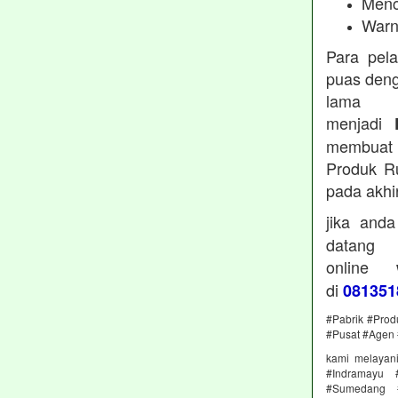
Menc
Warn
Para pel
puas deng
lama 
menjadi
membuat 
Produk Ru
pada akhi
jika and
datan
online
di
081351
#Pabrik #Prod
#Pusat #Agen 
kami melayan
#Indramayu 
#Sumedang #