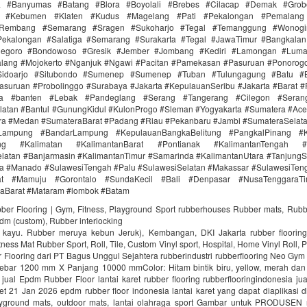
ra #Banyumas #Batang #Blora #Boyolali #Brebes #Cilacap #Demak #Grob
r #Kebumen #Klaten #Kudus #Magelang #Pati #Pekalongan #Pemalang 
#Rembang #Semarang #Sragen #Sukoharjo #Tegal #Temanggung #Wonogi
ekalongan #Salatiga #Semarang #Surakarta #Tegal #JawaTimur #Bangkala
onegoro #Bondowoso #Gresik #Jember #Jombang #Kediri #Lamongan #Lum
lang #Mojokerto #Nganjuk #Ngawi #Pacitan #Pamekasan #Pasuruan #Ponorogo
idoarjo #Situbondo #Sumenep #Sumenep #Tuban #Tulungagung #Batu #Bl
asuruan #Probolinggo #Surabaya #Jakarta #KepulauanSeribu #Jakarta #Barat #
ra #banten #Lebak #Pandeglang #Serang #Tangerang #Cilegon #Seran
latan #Bantul #GunungKidul #KulonProgo #Sleman #Yogyakarta #Sumatera #Ac
ra #Medan #SumateraBarat #Padang #Riau #Pekanbaru #Jambi #SumateraSelat
Lampung #BandarLampung #KepulauanBangkaBelitung #PangkalPinang #K
ang #Kalimatan #KalimantanBarat #Pontianak #KalimantanTengah #
latan #Banjarmasin #KalimantanTimur #Samarinda #KalimantanUtara #TanjungS
a #Manado #SulawesiTengah #Palu #SulawesiSelatan #Makassar #SulawesiTen
rat #Mamuju #Gorontalo #SundaKecil #Bali #Denpasar #NusaTenggaraT
aBarat #Mataram #lombok #Batam
bber Flooring | Gym, Fitness, Playground Sport rubberhouses Rubber mats, Rubb
pdm (custom), Rubber interlocking
i kayu. Rubber meruya kebun Jeruk), Kembangan, DKI Jakarta rubber floori
ness Mat Rubber Sport, Roll, Tile, Custom Vinyl sport, Hospital, Home Vinyl Roll, P
Flooring dari PT Bagus Unggul Sejahtera rubberindustri rubberflooring Neo Gym
ebar 1200 mm X Panjang 10000 mmColor: Hitam bintik biru, yellow, merah da
jual Epdm Rubber Floor lantai karet rubber flooring rubberflooringindonesia ju
aret 21 Jan 2026 epdm rubber floor indonesia lantai karet yang dapat diaplikasi di
ayground mats, outdoor mats, lantai olahraga sport Gambar untuk PRODUSEN r