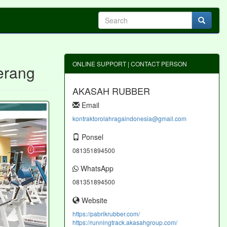
ONLINE SUPPORT | CONTACT PERSON
erang
AKASAH RUBBER
Email
kontraktorolahragaindonesia@gmail.com
Ponsel
081351894500
WhatsApp
081351894500
Website
https://pabrikrubber.com/
https://runningtrack.akasahgroup.com/