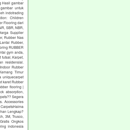
g Hasil gambar
 gambar untuk
eh indotrading
tion: Children
r Flooring dari
: NR, SBR, NBR,
arga Supplier
er, Rubber Nas
Lantai Rubber,
ooring RUBBER
tai gym anda,
utsal, Karpet,
n residensial.
Indoor Rubber
 Kemang Timur
a uniquecarpet
pet karet Rubber
ber flooring |
ck absorption,
arpets?? Segera
s. Accessories
 CarpetsHaima
lihan Lengkap?
h, 3M, Trusco,
Gratis Ongkos
ring indonesia