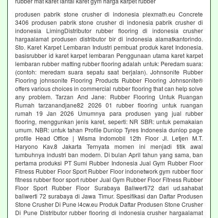
rubber mat karet lantai karet gym harga karpet rubber
produsen pabrik stone crusher di indonesia plexmath.eu Concrete
3406 produsen pabrik stone crusher di indonesia pabrik crusher di
indonesia LimingDistributor rubber flooring di indonesia crusher
hargaalamat produsen distributor bir di indonesia alamatkantorindo.
Sto. Karet Karpet Lembaran Industri pembuat produk karet Indonesia.
basisrubber id karet karpet lembaran Penggunaan utama karet karpet
lembaran rubber matting rubber flooring adalah untuk: Peredam suara:
(contoh: meredam suara sepatu saat berjalan). Johnsonite Rubber
Flooring johnsonite Flooring Products Rubber Flooring Johnsonite®
offers various choices in commercial rubber flooring that can help solve
any problem. Tarzan And Jane: Rubber Flooring Untuk Ruangan
Rumah tarzanandjane82 2026 01 rubber flooring untuk ruangan
rumah 19 Jan 2026 Umumnya para produsen yang jual rubber
flooring, menggunkan jenis karet, seperti: NR SBR: untuk pemakaian
umum. NBR: untuk tahan Profile Dunlop Tyres Indonesia dunlop page
profile Head Office | Wisma Indomobil 12th Floor Jl. Letjen M.T.
Haryono Kav.8 Jakarta Ternyata momen ini menjadi titik awal
tumbuhnya industri ban modern. Di bulan April tahun yang sama, ban
pertama produksi PT Sumi Rubber Indonesia Jual Gym Rubber Floor
Fitness Rubber Floor Sport Rubber Floor indonetwork gym rubber floor
fitness rubber floor sport rubber Jual Gym Rubber Floor Fitness Rubber
Floor Sport Rubber Floor Surabaya Baliwerti72 dari ud.sahabat
baliwerti 72 surabaya di Jawa Timur. Spesifikasi dan Daftar Produsen
Stone Crusher Di Pune l4cw.eu Produk Daftar Produsen Stone Crusher
Di Pune Distributor rubber flooring di indonesia crusher hargaalamat