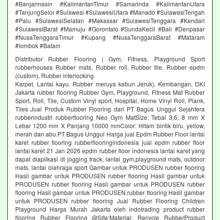
#Banjarmasin #KalimantanTimur #Samarinda #KalimantanUtara
#TanjungSelor #Sulawesi #SulawesiUtara #Manado #SulawesiTengah
#Palu #SulawesiSelatan #Makassar #SulawesiTenggara #Kendari
#SulawesiBarat #Mamuju #Gorontalo #SundaKecil #Bali #Denpasar
#NusaTenggaraTimur #Kupang #NusaTenggaraBarat #Mataram
#lombok #Batam
Distributor Rubber Flooring | Gym, Fitness, Playground Sport
rubberhouses Rubber mats, Rubber roll, Rubber tile, Rubber epdm
(custom), Rubber interlocking
Karpet. Lantai kayu. Rubber meruya kebun Jeruk), Kembangan, DKI
Jakarta rubber flooring Rubber Gym, Playground, Fitness Mat Rubber
Sport, Roll, Tile, Custom Vinyl sport, Hospital, Home Vinyl Roll, Plank,
Tiles Jual Produk Rubber Flooring dari PT Bagus Unggul Sejahtera
rubberindustri rubberflooring Neo Gym MatSize: Tebal 3,6, 8 mm X
Lebar 1200 mm X Panjang 10000 mmColor: Hitam bintik biru, yellow,
merah dan abu.PT Bagus Unggul Harga jual Epdm Rubber Floor lantai
karet rubber flooring rubberflooringindonesia jual epdm rubber floor
lantai karet 21 Jan 2026 epdm rubber floor indonesia lantai karet yang
dapat diaplikasi di jogging track, lantai gym,playground mats, outdoor
mats, lantai olahraga sport Gambar untuk PRODUSEN rubber flooring
Hasil gambar untuk PRODUSEN rubber flooring Hasil gambar untuk
PRODUSEN rubber flooring Hasil gambar untuk PRODUSEN rubber
flooring Hasil gambar untuk PRODUSEN rubber flooring Hasil gambar
untuk PRODUSEN rubber flooring Jual Rubber Flooring Children
Playground Harga Murah Jakarta oleh indotrading product rubber
flooring Rubber Flooring @Site:Material: Recycle RubberProduct