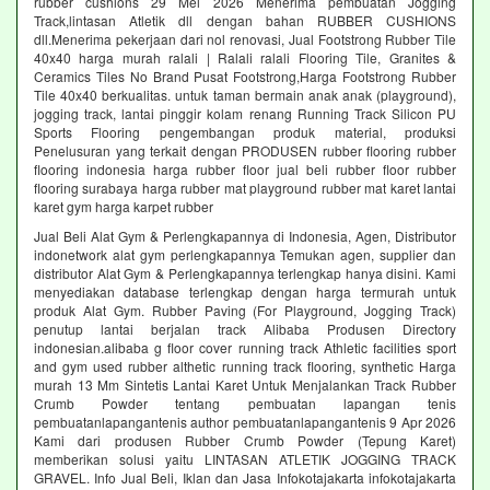
rubber cushions 29 Mei 2026 Menerima pembuatan Jogging
Track,lintasan Atletik dll dengan bahan RUBBER CUSHIONS
dll.Menerima pekerjaan dari nol renovasi, Jual Footstrong Rubber Tile
40x40 harga murah ralali | Ralali ralali Flooring Tile, Granites &
Ceramics Tiles No Brand Pusat Footstrong,Harga Footstrong Rubber
Tile 40x40 berkualitas. untuk taman bermain anak anak (playground),
jogging track, lantai pinggir kolam renang Running Track Silicon PU
Sports Flooring pengembangan produk material, produksi
Penelusuran yang terkait dengan PRODUSEN rubber flooring rubber
flooring indonesia harga rubber floor jual beli rubber floor rubber
flooring surabaya harga rubber mat playground rubber mat karet lantai
karet gym harga karpet rubber
Jual Beli Alat Gym & Perlengkapannya di Indonesia, Agen, Distributor
indonetwork alat gym perlengkapannya Temukan agen, supplier dan
distributor Alat Gym & Perlengkapannya terlengkap hanya disini. Kami
menyediakan database terlengkap dengan harga termurah untuk
produk Alat Gym. Rubber Paving (For Playground, Jogging Track)
penutup lantai berjalan track Alibaba Produsen Directory
indonesian.alibaba g floor cover running track Athletic facilities sport
and gym used rubber althetic running track flooring, synthetic Harga
murah 13 Mm Sintetis Lantai Karet Untuk Menjalankan Track Rubber
Crumb Powder tentang pembuatan lapangan tenis
pembuatanlapangantenis author pembuatanlapangantenis 9 Apr 2026
Kami dari produsen Rubber Crumb Powder (Tepung Karet)
memberikan solusi yaitu LINTASAN ATLETIK JOGGING TRACK
GRAVEL. Info Jual Beli, Iklan dan Jasa Infokotajakarta infokotajakarta