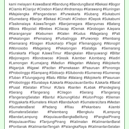
kami melayani #JawaBarat #Bandung #BandungBarat #Bekasi #Bogor
#Ciamis #Cianjur #Cirebon #Garut #Indramayu #Karawang #Kuningan
#Majalengka #Pangandaran #Purwakarta #Subang #Sukabumi
#Sumedang #Banjar #Bekasi #Cimahi #Cirebon #Depok #Sukabumi
#Tasikmalaya #JawaTengah #Banjarnegara #Banyumas #Batang
#Blora #Boyolali #Brebes #Cilacap #Demak #Grobogan #Jepara
#Karanganyar #Kebumen #Klaten #Kudus #Magelang #Pati
#Pekalongan #Pemalang #Purbalingga #Purworejo #Rembang
#Semarang #Sragen #Sukoharjo #Tegal #Temanggung #Wonogiri
#Wonosobo #Magelang #Pekalongan #Salatiga #Semarang
#Surakarta #Tegal #JawaTimur #Bangkalan #Banyuwangi #Blitar
#Bojonegoro #Bondowoso #Gresik #Jember #Jombang #Kediri
#Lamongan #Lumajang #Madiun #Magetan #Malang #Mojokerto
#Nganjuk #Ngawi #Pacitan #Pamekasan #Pasuruan #Ponorogo
#Probolinggo #Sampang #Sidoarjo #Situbondo #Sumenep #Sumenep
#Tuban #Tulungagung #Batu #Blitar #Malang #Mojokerto #Pasuruan
#Probolinggo #Surabaya #Jakarta #KepulauanSeribu #Jakarta #Barat
#Pusat #Selatan #Timur #Utara #banten #Lebak #Pandeglang
#Serang #Tangerang #Cilegon #Serang #Tangerang
#TangerangSelatan #Bantul #GunungKidul #KulonProgo #Sleman
#Yogyakarta #Sumatera #Aceh #BandaAceh #SumateraUtara #Medan
#SumateraBarat #Padang #Riau #Pekanbaru #Jambi
#SumateraSelatan #Palembang #Bengkulu #Lampung
#BandarLampung #KepulauanBangkaBelitung #PangkalPinang
#KepulauanRiau #TanjungPinang #Kalimatan #KalimantanBarat
#Pontianak #KalimantanTengah #PalangkaRaya #KalimantanSelatan