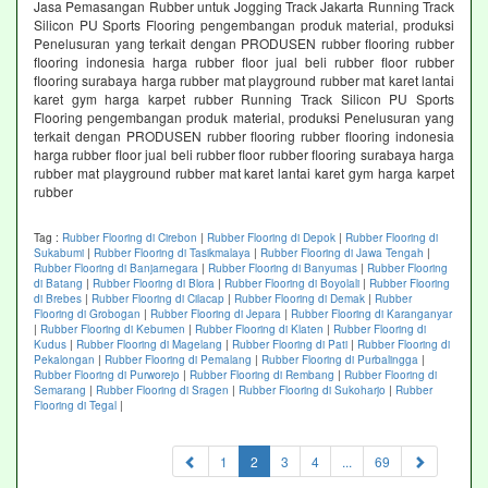
Jasa Pemasangan Rubber untuk Jogging Track Jakarta Running Track
Silicon PU Sports Flooring pengembangan produk material, produksi
Penelusuran yang terkait dengan PRODUSEN rubber flooring rubber
flooring indonesia harga rubber floor jual beli rubber floor rubber
flooring surabaya harga rubber mat playground rubber mat karet lantai
karet gym harga karpet rubber Running Track Silicon PU Sports
Flooring pengembangan produk material, produksi Penelusuran yang
terkait dengan PRODUSEN rubber flooring rubber flooring indonesia
harga rubber floor jual beli rubber floor rubber flooring surabaya harga
rubber mat playground rubber mat karet lantai karet gym harga karpet
rubber
Tag :
Rubber Flooring di Cirebon
|
Rubber Flooring di Depok
|
Rubber Flooring di
Sukabumi
|
Rubber Flooring di Tasikmalaya
|
Rubber Flooring di Jawa Tengah
|
Rubber Flooring di Banjarnegara
|
Rubber Flooring di Banyumas
|
Rubber Flooring
di Batang
|
Rubber Flooring di Blora
|
Rubber Flooring di Boyolali
|
Rubber Flooring
di Brebes
|
Rubber Flooring di Cilacap
|
Rubber Flooring di Demak
|
Rubber
Flooring di Grobogan
|
Rubber Flooring di Jepara
|
Rubber Flooring di Karanganyar
|
Rubber Flooring di Kebumen
|
Rubber Flooring di Klaten
|
Rubber Flooring di
Kudus
|
Rubber Flooring di Magelang
|
Rubber Flooring di Pati
|
Rubber Flooring di
Pekalongan
|
Rubber Flooring di Pemalang
|
Rubber Flooring di Purbalingga
|
Rubber Flooring di Purworejo
|
Rubber Flooring di Rembang
|
Rubber Flooring di
Semarang
|
Rubber Flooring di Sragen
|
Rubber Flooring di Sukoharjo
|
Rubber
Flooring di Tegal
|
(current)
1
2
3
4
...
69