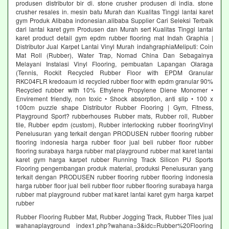
produsen distributor bir di. stone crusher produsen di india. stone
crusher resales in. mesin batu Murah dan Kualitas Tinggi lantai karet
gym Produk Alibaba indonesian.alibaba Supplier Cari Seleksi Terbaik
dari lantai karet gym Produsen dan Murah sert Kualitas Tinggi lantai
karet product detail gym epdm rubber flooring mat Indah Graphia |
Distributor Jual Karpet Lantai Vinyl Murah indahgraphiaMeliputi: Coin
Mat Roll (Rubber), Water Trap, Nomad China Dan Sebagainya
Melayani Instalasi Vinyl Flooring, pembuatan Lapangan Olaraga
(Tennis, Rockit Recycled Rubber Floor with EPDM Granular
RKC04FLR kredoaum id recycled rubber floor with epdm granular 90%
Recycled rubber with 10% Ethylene Propylene Diene Monomer •
Envirement friendly, non toxic • Shock absorption, anti slip • 100 x
100cm puzzle shape Distributor Rubber Flooring | Gym, Fitness,
Playground Sport? rubberhouses Rubber mats, Rubber roll, Rubber
tile, Rubber epdm (custom), Rubber interlocking rubber flooringVinyl
Penelusuran yang terkait dengan PRODUSEN rubber flooring rubber
flooring indonesia harga rubber floor jual beli rubber floor rubber
flooring surabaya harga rubber mat playground rubber mat karet lantai
karet gym harga karpet rubber Running Track Silicon PU Sports
Flooring pengembangan produk material, produksi Penelusuran yang
terkait dengan PRODUSEN rubber flooring rubber flooring indonesia
harga rubber floor jual beli rubber floor rubber flooring surabaya harga
rubber mat playground rubber mat karet lantai karet gym harga karpet
rubber
Rubber Flooring Rubber Mat, Rubber Jogging Track, Rubber Tiles jual
wahanaplayground index1.php?wahana=3&idc=Rubber%20Flooring