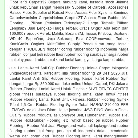
Floor and Carpets?? Segera hubungi kami, tersedia stock Jakarta
untuk kebutuhan sangat mendesak Supplier of Carpets. Accessories
Raised Floor. Supplier of Raised Floor. Access Floor Systems Suminoe
CarpetsAxmister CarpetsHaima CarpetsZT Access Floor Rubber Mat
Flooring | Pilihan Perkakas Terlengkap? Harga Terbaik Pilihan
Lengkap? Jual Lengkap Harga Terbaik Gratis Ongkir Ada lebih dari
160.000+ produk Merek: Makita, Bosch, 3M, Trusco, Krisbow, Dextone,
WD 40, PaperOne, Uvex Sekarang Bisa CODPenawaran Terbaik
KamiGratis Ongkos KirimOffice Supply Penelusuran yang terkait
dengan PRODUSEN rubber flooring rubber flooring indonesia harga
rubber floor jual beli rubber floor rubber flooring surabaya harga rubber
mat playground rubber mat karet lantai karet gym harga karpet rubber
Jual Lantai Karet Anti Slip Rubber Flooring Unique Carpet tokopedia
uniquecarpet lantai karet anti slip rubber flooring 29 Des 2026 Jual
Lantai Karet Anti Slip Rubber Flooring, Karpet karet Rubber Gym
dengan harga Rp 350.000 dari toko online Unique Carpet, DKI Jakarta
Rubber Flooring Lantai Karet Untuk Fitness • ALAT FITNES CENTER
global fitness surabaya rubber flooring lantai karet untuk fitness
Rubber Flooring Lantai Karet Untuk Fitness. Rubber Flooring Gymex
Tebal 1,5 Cm. Rubber Flooring Gymex Tebal HARGA 210.000 PER
LEMBAR. detail Java Rino: Home javarino JAVA RINO World's Finest
Quality Rubber Products. as Conveyor Belt, Rubber Mat, Rubber Tile,
Rubber Roll,Rubber Flooring, etc; which based on rubber. Rubber
Flooring | Rubber Mat Jual Playground wahanatirtaplayground rubber
flooring rubber mat Yang pertama di Indonesia dalam mendesain
warna dan coran dari Rubber Flooring lantai karet menggunakan