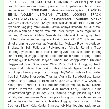
BARU RUBBER CRUMB POWDER UNTUK PELAPISAN jualo iklan
produk baru rubber crumb powder untuk pelapisan lantai Kami
menyediakan PRODUK BARU dalam pembuatan lapisan LAPANGAN
TENIS, VOLLEY, LINTASAN ATLETIK, JOGGING TRACK,
BADMINTON,FUTSAL. JASA PEMASANGAN RUBBER UNTUK
JOGGING TRACK JAKARTA ayobisnis.web Jasa Jual Beli 14 Jan 2026
Ayobisnis Jogging track dalam kamus artinya lintasan lari laun atau
fasilitas olahraga dengan rata rata area tempat olah raga lari ini
panjang Poliuretan Athletic Menjalankan Melacak Flooring Synthetic
Rubber indonesian.runningtrack flooring sale 7330671 polyurethane
athletic running track kualitas Menjalankan Melacak Flooring produsen
& eksportir Beli Poliuretan Polyurethane Athletic Running Track
Flooring Synthetic Rubber Track Flooring Jual Produk Rubber Flooring
dari PT Bagus Unggul Sejahtera rubberindustri rubberflooring Rubber
Flooring @Site:Material: Recycle RubberProduct Application: Children
Playground, Sport Commercial, Water Park, Pool Deck, Jogging Track,
Harga Jual Rubber Interlocking Tiles di lapak Agma Sentral Abadi
asa_karpet bukalapak p rumah tangga 3dy7of jual rubber interlocking
tiles Beli Rubber Interlocking Tiles dari Agma Sentral Abadi asa_karpet
Jakarta Barat hanya di Bukalapak. JOGGING TRACK & GARDEN
Keset karpet karet anti slip Rubber Korean Mat uk 87x59 Diskon
Limited Termurah Berkualitas. Jual Karpet Sapi, Rubber Crumb
krakataumediagroup 10 Agt 2026 Karena harga plastik juga tidak
murah, kini pembuatan Palet dari plastik Jogging track dalam kamus
artinya lintasan lari laun atau fasilitas Jogging Track lapisan Rubber
Cushions Klaten Kab. Kantor & Industri olx iklan jogging track lapisan