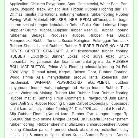
Application: Children Playground, Sport Commercial, Water Park, Pool
Deck, Jogging Track, Athletic Jual Produk Rubber Flooring dari PT.
Dhimas Trimitra International mitrainternational rubberflooring Rubber
Paving Wall. Material: NR, SBR, NBR, EPDM dllTersedia berbagai
ukuran sesuai dengan kebutuhan Bahan Baku Karet Lainnya Harga
Supplier Crumb Rubber, Supplier Rubber Mesh 30 Rubber Flooring
rubbernas Sebagai Produsen Rubber, Rubber Nas Dapat
Memproduksi Rubber Tertentu Sesuai Keinginan Pelanggan Termasuk
Rubber Shoes, Lantai Rubber, Rubber RUBBER FLOORING • ALAT
FITNES CENTER STANDART, ALAT fitnessmurah rubber flooring
RUBBER FLOORING. Banner. Lokasi Toko Surya Abadi Untuk
menambah kenyamanan dan keamanan lantai gym anda, RUBBER
ROLL MAT BUTTON. Prima Asia Flooring primaasiaflooring 24 Feb
2026 Vinyl, Rumput futsal, Karpet, Raised Floor, Rubber Flooring,
Wood Prima Asia menyediakan produk lantai komersial dan
residensial. WAHANA PLAYGROUND EQUIPMENT, outdoor
playground indoor wahanaplayground Harga Indoor Rubber Tiles
Jatim Waterpark Malang Rubber Mat Rubber floor Rubber flooring
Rubber mat at Kemang Timur Commercial Playground Jual Lantai
Karet Anti Slip Rubber Flooring Unique Carpet tokopedia uniquecarpet
lantai karet anti slip rubber flooring 29 Des 2026 Jual Lantai Karet Anti
Slip Rubber Flooring,Karpet karet Rubber Gym dengan harga Rp
350.000 dari toko online Unique Carpet, DKI Jakarta Checker pattem
rubber flooring | Rubber sheet manufacturer? chinarubbersheet rubber
flooing Checker pattem? perfect shock absorption, protection, easy
installation & many design options Kreasi Sarana Berkah | Access