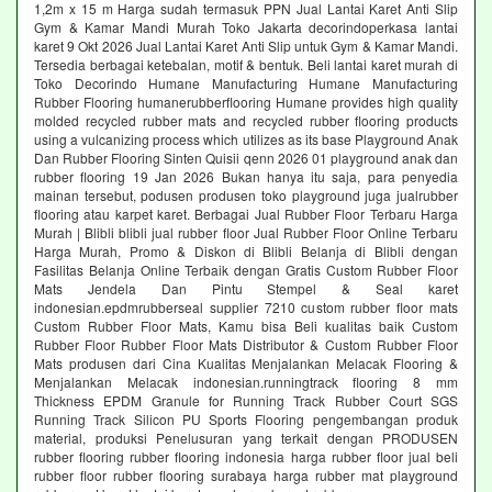
1,2m x 15 m Harga sudah termasuk PPN Jual Lantai Karet Anti Slip
Gym & Kamar Mandi Murah Toko Jakarta decorindoperkasa lantai
karet 9 Okt 2026 Jual Lantai Karet Anti Slip untuk Gym & Kamar Mandi.
Tersedia berbagai ketebalan, motif & bentuk. Beli lantai karet murah di
Toko Decorindo Humane Manufacturing Humane Manufacturing
Rubber Flooring humanerubberflooring Humane provides high quality
molded recycled rubber mats and recycled rubber flooring products
using a vulcanizing process which utilizes as its base Playground Anak
Dan Rubber Flooring Sinten Quisii qenn 2026 01 playground anak dan
rubber flooring 19 Jan 2026 Bukan hanya itu saja, para penyedia
mainan tersebut, podusen produsen toko playground juga jualrubber
flooring atau karpet karet. Berbagai Jual Rubber Floor Terbaru Harga
Murah | Blibli blibli jual rubber floor Jual Rubber Floor Online Terbaru
Harga Murah, Promo & Diskon di Blibli Belanja di Blibli dengan
Fasilitas Belanja Online Terbaik dengan Gratis Custom Rubber Floor
Mats Jendela Dan Pintu Stempel & Seal karet
indonesian.epdmrubberseal supplier 7210 custom rubber floor mats
Custom Rubber Floor Mats, Kamu bisa Beli kualitas baik Custom
Rubber Floor Rubber Floor Mats Distributor & Custom Rubber Floor
Mats produsen dari Cina Kualitas Menjalankan Melacak Flooring &
Menjalankan Melacak indonesian.runningtrack flooring 8 mm
Thickness EPDM Granule for Running Track Rubber Court SGS
Running Track Silicon PU Sports Flooring pengembangan produk
material, produksi Penelusuran yang terkait dengan PRODUSEN
rubber flooring rubber flooring indonesia harga rubber floor jual beli
rubber floor rubber flooring surabaya harga rubber mat playground