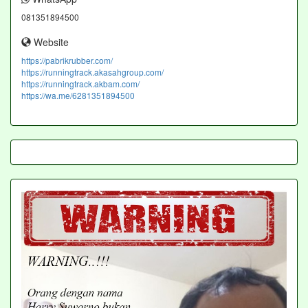
081351894500
Website
https://pabrikrubber.com/
https://runningtrack.akasahgroup.com/
https://runningtrack.akbam.com/
https://wa.me/6281351894500