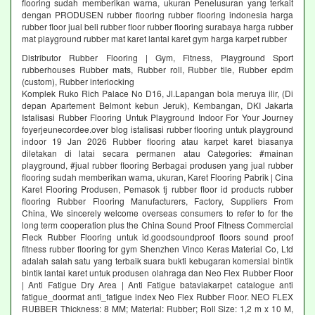
flooring sudah memberikan warna, ukuran Penelusuran yang terkait
dengan PRODUSEN rubber flooring rubber flooring indonesia harga
rubber floor jual beli rubber floor rubber flooring surabaya harga rubber
mat playground rubber mat karet lantai karet gym harga karpet rubber
Distributor Rubber Flooring | Gym, Fitness, Playground Sport
rubberhouses Rubber mats, Rubber roll, Rubber tile, Rubber epdm
(custom), Rubber interlocking
Komplek Ruko Rich Palace No D16, Jl.Lapangan bola meruya ilir, (Di
depan Apartement Belmont kebun Jeruk), Kembangan, DKI Jakarta
Istalisasi Rubber Flooring Untuk Playground Indoor For Your Journey
foyerjeunecordee.over blog istalisasi rubber flooring untuk playground
indoor 19 Jan 2026 Rubber flooring atau karpet karet biasanya
diletakan di latai secara permanen atau Categories: #mainan
playground, #jual rubber flooring Berbagai produsen yang jual rubber
flooring sudah memberikan warna, ukuran, Karet Flooring Pabrik | Cina
Karet Flooring Produsen, Pemasok tj rubber floor id products rubber
flooring Rubber Flooring Manufacturers, Factory, Suppliers From
China, We sincerely welcome overseas consumers to refer to for the
long term cooperation plus the China Sound Proof Fitness Commercial
Fleck Rubber Flooring untuk id.goodsoundproof floors sound proof
fitness rubber flooring for gym Shenzhen Vinco Keras Material Co, Ltd
adalah salah satu yang terbaik suara bukti kebugaran komersial bintik
bintik lantai karet untuk produsen olahraga dan Neo Flex Rubber Floor
| Anti Fatigue Dry Area | Anti Fatigue bataviakarpet catalogue anti
fatigue_doormat anti_fatigue index Neo Flex Rubber Floor. NEO FLEX
RUBBER Thickness: 8 MM; Material: Rubber; Roll Size: 1,2 m x 10 M,