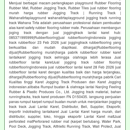
Menjual berbagai macam perlengkapan playground Rubber Flooring
Rubber Mat, Rubber Jogging Track, Rubber Tiles jual rubber flooring
murah harga rubber Jogging Track | Running Track |
Wahanatirtaplayground wahanatirtaplayground jogging track running
track Wahana Tirta adalah perusahaan profesional dalam pembuatan
alas karet safety rubber flooring rubber mate. Perusahaan membangun
joging track dengan jual joggingtrack lantai karet hub:
085371995999|Rubberflooring|jual rubberflooringindonesia jogging
track rubberfloor 23 Feb 2026 jual joggingtrack rubberflooring yang
berkualitas dan mudah diaplikasi. dihargai|Rubberflooring
dijual|Rubberflooring murah|harga pabrik rubberfloor rubber karet
lantaikaret jogging track sehingga olahraga lebih terasa Jual
rubberfloor lantai karetJual jogging track rubber flooring
rubberflooringindonesia jual rubberfloor lantai karet 28 Feb 2026 jual
rubberfloor lantai karet dengan kualitas baik dan harga terjangkau,
dihargai|Rubberflooring dijual|Rubberflooring murah|harga pabrik Cari
Kualitas tinggi Karet Jogging Track Produsen dan Karet Jogging
indonesian.alibaba Rumput buatan & olahraga lantai Nanjing Feeling
Rubber & Plastic Produces Co., Ltd. Jogging track material, bahan
runningtracks, track karet produsen FN D150435. langsung penjualan
panas rumput karpet rumput buatan murah untuk menjalankan jogging
track track Jual Lantai Karet, Distributor, Beli, Supplier, Eksportir,
Importir indotrading lantaikaret Jual Lantai Karet harga murah, dari
distributor, supplier, toko, hingga eksportir Lantai Karet mattJual
perforated matPerforared rubber mat (karpet berlubang. Water Park,
Pool Deck, Jogging Track, Althletic Running Track, Wall Protect, Jual