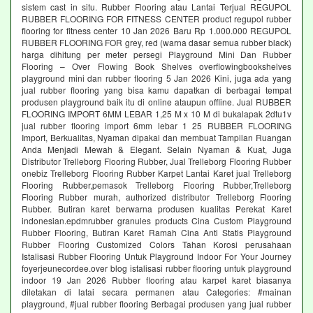
sistem cast in situ. Rubber Flooring atau Lantai Terjual REGUPOL
RUBBER FLOORING FOR FITNESS CENTER product regupol rubber
flooring for fitness center 10 Jan 2026 Baru Rp 1.000.000 REGUPOL
RUBBER FLOORING FOR grey, red (warna dasar semua rubber black)
harga dihitung per meter persegi Playground Mini Dan Rubber
Flooring – Over Flowing Book Shelves overflowingbookshelves
playground mini dan rubber flooring 5 Jan 2026 Kini, juga ada yang
jual rubber flooring yang bisa kamu dapatkan di berbagai tempat
produsen playground baik itu di online ataupun offline. Jual RUBBER
FLOORING IMPORT 6MM LEBAR 1,25 M x 10 M di bukalapak 2dtu1v
jual rubber flooring import 6mm lebar 1 25 RUBBER FLOORING
Import, Berkualitas, Nyaman dipakai dan membuat Tampilan Ruangan
Anda Menjadi Mewah & Elegant. Selain Nyaman & Kuat, Juga
Distributor Trelleborg Flooring Rubber, Jual Trelleborg Flooring Rubber
onebiz Trelleborg Flooring Rubber Karpet Lantai Karet jual Trelleborg
Flooring Rubber,pemasok Trelleborg Flooring Rubber,Trelleborg
Flooring Rubber murah, authorized distributor Trelleborg Flooring
Rubber. Butiran karet berwarna produsen kualitas Perekat Karet
indonesian.epdmrubber granules products Cina Custom Playground
Rubber Flooring, Butiran Karet Ramah Cina Anti Statis Playground
Rubber Flooring Customized Colors Tahan Korosi perusahaan
Istalisasi Rubber Flooring Untuk Playground Indoor For Your Journey
foyerjeunecordee.over blog istalisasi rubber flooring untuk playground
indoor 19 Jan 2026 Rubber flooring atau karpet karet biasanya
diletakan di latai secara permanen atau Categories: #mainan
playground, #jual rubber flooring Berbagai produsen yang jual rubber