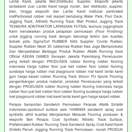
Lantai Karet, jakarta Beli,Distributor, Supplier, Eksportir jakarta
lantaikaret Jual Lantai Karet harga murah, dari distributor, supplier,
toko, hingga eksportir dan Lantai Karet mattJual perforated
matPerforared rubber mat (karpet berlubang Water Park, Pool Deck,
Jogging Track, Althletic Running Track, Wall Protect, Jogging Track
TEXMURA KONTRAKTOR LAPANGAN FUTSAL texmura joggingtrack
Kami menawarkan produk pelapisan permukaan (Floor Finishing)
untuk jogging running track dengan teknologi terkini dan kualitas
terbaik yaitu SigmaTurf RUBBER NAS Supplier Crumb Rubber,
Supplier Rubber Mesh 30 rubbernas Rubber Nas Juga Memproduksi
Dan Menyediakan Berbagai Produk Rubber Atletik Running track
Official ASEAN GAMES Senayan Jakarta Palembang Penelusuran
yang terkait dengan PRODUSEN rubber flooring rubber flooring
indonesia harga rubber floor jual beli rubber floor rubber flooring
surabaya harga rubber mat playground rubber mat karet lantai karet
gym harga karpet rubber Running Track Silicon PU Sports Flooring
pengembangan produk material, produksi Penelusuran yang terkait
dengan PRODUSEN rubber flooring rubber flooring indonesia harga
rubber floor jual beli rubber floor rubber flooring surabaya harga rubber
mat playground rubber mat karet lantai karet gym harga karpet rubber
Pelapis Semprotan Sandwich Permukaan Pelacak Atletik Sintetik
indonesian.sportcourt surface sale 10486993 sandwich spray coat
synthetic athlit kualitas Menjalankan Melacak Flooring produsen &
eksportir Beli Pelapis Coat Synthetic Athletic Track Surface,
Prefabricated Rubber Running Track Sandwich Spray Coat Karet Karet
Sintetis Penuh Jogging Running Track Permukaan. murah PRODUK