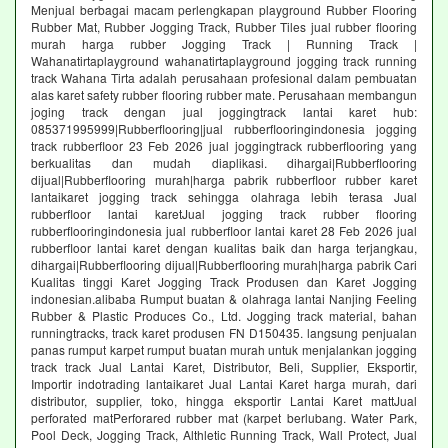
Menjual berbagai macam perlengkapan playground Rubber Flooring
Rubber Mat, Rubber Jogging Track, Rubber Tiles jual rubber flooring
murah harga rubber Jogging Track | Running Track |
Wahanatirtaplayground wahanatirtaplayground jogging track running
track Wahana Tirta adalah perusahaan profesional dalam pembuatan
alas karet safety rubber flooring rubber mate. Perusahaan membangun
joging track dengan jual joggingtrack lantai karet hub:
085371995999|Rubberflooring|jual rubberflooringindonesia jogging
track rubberfloor 23 Feb 2026 jual joggingtrack rubberflooring yang
berkualitas dan mudah diaplikasi. dihargai|Rubberflooring
dijual|Rubberflooring murah|harga pabrik rubberfloor rubber karet
lantaikaret jogging track sehingga olahraga lebih terasa Jual
rubberfloor lantai karetJual jogging track rubber flooring
rubberflooringindonesia jual rubberfloor lantai karet 28 Feb 2026 jual
rubberfloor lantai karet dengan kualitas baik dan harga terjangkau,
dihargai|Rubberflooring dijual|Rubberflooring murah|harga pabrik Cari
Kualitas tinggi Karet Jogging Track Produsen dan Karet Jogging
indonesian.alibaba Rumput buatan & olahraga lantai Nanjing Feeling
Rubber & Plastic Produces Co., Ltd. Jogging track material, bahan
runningtracks, track karet produsen FN D150435. langsung penjualan
panas rumput karpet rumput buatan murah untuk menjalankan jogging
track track Jual Lantai Karet, Distributor, Beli, Supplier, Eksportir,
Importir indotrading lantaikaret Jual Lantai Karet harga murah, dari
distributor, supplier, toko, hingga eksportir Lantai Karet mattJual
perforated matPerforared rubber mat (karpet berlubang. Water Park,
Pool Deck, Jogging Track, Althletic Running Track, Wall Protect, Jual