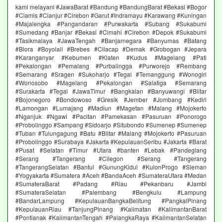
kami melayani #JawaBarat #Bandung #BandungBarat #Bekasi #Bogor
#Ciamis #Cianjur #Cirebon #Garut #Indramayu #Karawang #Kuningan
#Majalengka #Pangandaran #Purwakarta #Subang #Sukabumi
#Sumedang #Banjar #Bekasi #Cimahi #Cirebon #Depok #Sukabumi
#Tasikmalaya #JawaTengah #Banjarnegara #Banyumas #Batang
#Blora #Boyolali #Brebes #Cilacap #Demak #Grobogan #Jepara
#Karanganyar #Kebumen #Klaten #Kudus #Magelang #Pati
#Pekalongan #Pemalang #Purbalingga #Purworejo #Rembang
#Semarang #Sragen #Sukoharjo #Tegal #Temanggung #Wonogiri
#Wonosobo #Magelang #Pekalongan #Salatiga #Semarang
#Surakarta #Tegal #JawaTimur #Bangkalan #Banyuwangi #Blitar
#Bojonegoro #Bondowoso #Gresik #Jember #Jombang #Kediri
#Lamongan #Lumajang #Madiun #Magetan #Malang #Mojokerto
#Nganjuk #Ngawi #Pacitan #Pamekasan #Pasuruan #Ponorogo
#Probolinggo #Sampang #Sidoarjo #Situbondo #Sumenep #Sumenep
#Tuban #Tulungagung #Batu #Blitar #Malang #Mojokerto #Pasuruan
#Probolinggo #Surabaya #Jakarta #KepulauanSeribu #Jakarta #Barat
#Pusat #Selatan #Timur #Utara #banten #Lebak #Pandeglang
#Serang #Tangerang #Cilegon #Serang #Tangerang
#TangerangSelatan #Bantul #GunungKidul #KulonProgo #Sleman
#Yogyakarta #Sumatera #Aceh #BandaAceh #SumateraUtara #Medan
#SumateraBarat #Padang #Riau #Pekanbaru #Jambi
#SumateraSelatan #Palembang #Bengkulu #Lampung
#BandarLampung #KepulauanBangkaBelitung #PangkalPinang
#KepulauanRiau #TanjungPinang #Kalimatan #KalimantanBarat
#Pontianak #KalimantanTengah #PalangkaRaya #KalimantanSelatan