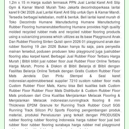
1,2m x 15 m Harga sudah termasuk PPN Jual Lantai Karet Anti Slip
Gym & Kamar Mandi Murah Toko Jakarta decorindoperkasa lantai
karet 9 Okt 2026 Jual Lantai Karet Anti Slip untuk Gym & Kamar Mandi.
Tersedia berbagai ketebalan, motif & bentuk. Beli lantai karet murah di
Toko Decorindo Humane Manufacturing Humane Manufacturing
Rubber Flooring humanerubberflooring Humane provides high quality
molded recycled rubber mats and recycled rubber flooring products
using a vulcanizing process which utilizes as its base Playground Anak
Dan Rubber Flooring Sinten Quisii qenn 2026 01 playground anak dan
rubber flooring 19 Jan 2026 Bukan hanya itu saja, para penyedia
mainan tersebut, podusen produsen toko playground juga jualrubber
flooring atau karpet karet. Berbagai Jual Rubber Floor Terbaru Harga
Murah | Blibli blibli jual rubber floor Jual Rubber Floor Online Terbaru
Harga Murah, Promo & Diskon di Blibli Belanja di Blibli dengan
Fasilitas Belanja Online Terbaik dengan Gratis Custom Rubber Floor
Mats Jendela Dan Pintu Stempel & Seal karet
indonesian.epdmrubberseal supplier 7210 custom rubber floor mats
Custom Rubber Floor Mats, Kamu bisa Beli kualitas baik Custom
Rubber Floor Rubber Floor Mats Distributor & Custom Rubber Floor
Mats produsen dari Cina Kualitas Menjalankan Melacak Flooring &
Menjalankan Melacak indonesian.runningtrack flooring 8 mm
Thickness EPDM Granule for Running Track Rubber Court SGS
Running Track Silicon PU Sports Flooring pengembangan produk
material, produksi Penelusuran yang terkait dengan PRODUSEN
rubber flooring rubber flooring indonesia harga rubber floor jual beli
rubber floor rubber flooring surabaya harga rubber mat playground