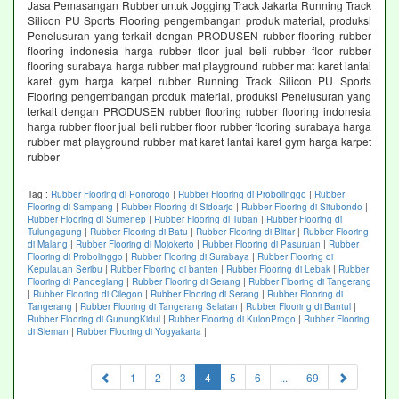
Jasa Pemasangan Rubber untuk Jogging Track Jakarta Running Track
Silicon PU Sports Flooring pengembangan produk material, produksi
Penelusuran yang terkait dengan PRODUSEN rubber flooring rubber
flooring indonesia harga rubber floor jual beli rubber floor rubber
flooring surabaya harga rubber mat playground rubber mat karet lantai
karet gym harga karpet rubber Running Track Silicon PU Sports
Flooring pengembangan produk material, produksi Penelusuran yang
terkait dengan PRODUSEN rubber flooring rubber flooring indonesia
harga rubber floor jual beli rubber floor rubber flooring surabaya harga
rubber mat playground rubber mat karet lantai karet gym harga karpet
rubber
Tag :
Rubber Flooring di Ponorogo
|
Rubber Flooring di Probolinggo
|
Rubber
Flooring di Sampang
|
Rubber Flooring di Sidoarjo
|
Rubber Flooring di Situbondo
|
Rubber Flooring di Sumenep
|
Rubber Flooring di Tuban
|
Rubber Flooring di
Tulungagung
|
Rubber Flooring di Batu
|
Rubber Flooring di Blitar
|
Rubber Flooring
di Malang
|
Rubber Flooring di Mojokerto
|
Rubber Flooring di Pasuruan
|
Rubber
Flooring di Probolinggo
|
Rubber Flooring di Surabaya
|
Rubber Flooring di
Kepulauan Seribu
|
Rubber Flooring di banten
|
Rubber Flooring di Lebak
|
Rubber
Flooring di Pandeglang
|
Rubber Flooring di Serang
|
Rubber Flooring di Tangerang
|
Rubber Flooring di Cilegon
|
Rubber Flooring di Serang
|
Rubber Flooring di
Tangerang
|
Rubber Flooring di Tangerang Selatan
|
Rubber Flooring di Bantul
|
Rubber Flooring di GunungKidul
|
Rubber Flooring di KulonProgo
|
Rubber Flooring
di Sleman
|
Rubber Flooring di Yogyakarta
|
(current)
1
2
3
4
5
6
...
69