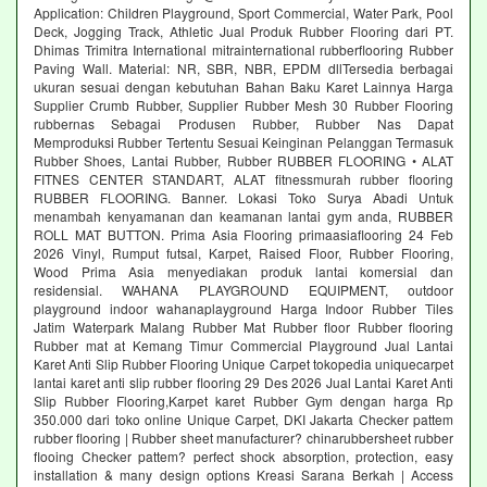
Application: Children Playground, Sport Commercial, Water Park, Pool
Deck, Jogging Track, Athletic Jual Produk Rubber Flooring dari PT.
Dhimas Trimitra International mitrainternational rubberflooring Rubber
Paving Wall. Material: NR, SBR, NBR, EPDM dllTersedia berbagai
ukuran sesuai dengan kebutuhan Bahan Baku Karet Lainnya Harga
Supplier Crumb Rubber, Supplier Rubber Mesh 30 Rubber Flooring
rubbernas Sebagai Produsen Rubber, Rubber Nas Dapat
Memproduksi Rubber Tertentu Sesuai Keinginan Pelanggan Termasuk
Rubber Shoes, Lantai Rubber, Rubber RUBBER FLOORING • ALAT
FITNES CENTER STANDART, ALAT fitnessmurah rubber flooring
RUBBER FLOORING. Banner. Lokasi Toko Surya Abadi Untuk
menambah kenyamanan dan keamanan lantai gym anda, RUBBER
ROLL MAT BUTTON. Prima Asia Flooring primaasiaflooring 24 Feb
2026 Vinyl, Rumput futsal, Karpet, Raised Floor, Rubber Flooring,
Wood Prima Asia menyediakan produk lantai komersial dan
residensial. WAHANA PLAYGROUND EQUIPMENT, outdoor
playground indoor wahanaplayground Harga Indoor Rubber Tiles
Jatim Waterpark Malang Rubber Mat Rubber floor Rubber flooring
Rubber mat at Kemang Timur Commercial Playground Jual Lantai
Karet Anti Slip Rubber Flooring Unique Carpet tokopedia uniquecarpet
lantai karet anti slip rubber flooring 29 Des 2026 Jual Lantai Karet Anti
Slip Rubber Flooring,Karpet karet Rubber Gym dengan harga Rp
350.000 dari toko online Unique Carpet, DKI Jakarta Checker pattem
rubber flooring | Rubber sheet manufacturer? chinarubbersheet rubber
flooing Checker pattem? perfect shock absorption, protection, easy
installation & many design options Kreasi Sarana Berkah | Access