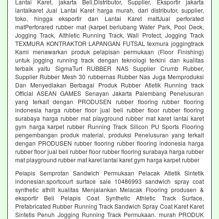
Lantai Karet, jakarta Beli,Distributor, Supplier, Eksportir jakarta
lantaikaret Jual Lantai Karet harga murah, dari distributor, supplier,
toko, hingga eksportir dan Lantai Karet mattJual perforated
matPerforared rubber mat (karpet berlubang Water Park, Pool Deck,
Jogging Track, Althletic Running Track, Wall Protect, Jogging Track
TEXMURA KONTRAKTOR LAPANGAN FUTSAL texmura joggingtrack
Kami menawarkan produk pelapisan permukaan (Floor Finishing)
untuk jogging running track dengan teknologi terkini dan kualitas
terbaik yaitu SigmaTurf RUBBER NAS Supplier Crumb Rubber,
Supplier Rubber Mesh 30 rubbernas Rubber Nas Juga Memproduksi
Dan Menyediakan Berbagai Produk Rubber Atletik Running track
Official ASEAN GAMES Senayan Jakarta Palembang Penelusuran
yang terkait dengan PRODUSEN rubber flooring rubber flooring
indonesia harga rubber floor jual beli rubber floor rubber flooring
surabaya harga rubber mat playground rubber mat karet lantai karet
gym harga karpet rubber Running Track Silicon PU Sports Flooring
pengembangan produk material, produksi Penelusuran yang terkait
dengan PRODUSEN rubber flooring rubber flooring indonesia harga
rubber floor jual beli rubber floor rubber flooring surabaya harga rubber
mat playground rubber mat karet lantai karet gym harga karpet rubber
Pelapis Semprotan Sandwich Permukaan Pelacak Atletik Sintetik
indonesian.sportcourt surface sale 10486993 sandwich spray coat
synthetic athlit kualitas Menjalankan Melacak Flooring produsen &
eksportir Beli Pelapis Coat Synthetic Athletic Track Surface,
Prefabricated Rubber Running Track Sandwich Spray Coat Karet Karet
Sintetis Penuh Jogging Running Track Permukaan. murah PRODUK