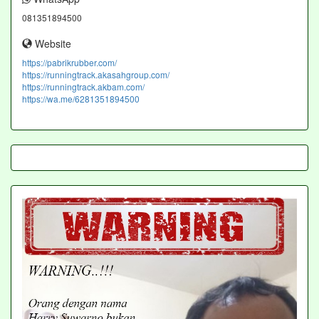
081351894500
Website
https://pabrikrubber.com/
https://runningtrack.akasahgroup.com/
https://runningtrack.akbam.com/
https://wa.me/6281351894500