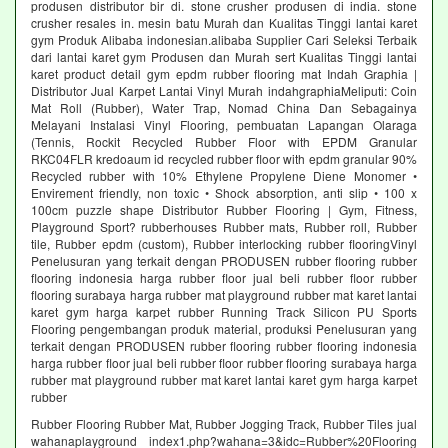
produsen distributor bir di. stone crusher produsen di india. stone
crusher resales in. mesin batu Murah dan Kualitas Tinggi lantai karet
gym Produk Alibaba indonesian.alibaba Supplier Cari Seleksi Terbaik
dari lantai karet gym Produsen dan Murah sert Kualitas Tinggi lantai
karet product detail gym epdm rubber flooring mat Indah Graphia |
Distributor Jual Karpet Lantai Vinyl Murah indahgraphiaMeliputi: Coin
Mat Roll (Rubber), Water Trap, Nomad China Dan Sebagainya
Melayani Instalasi Vinyl Flooring, pembuatan Lapangan Olaraga
(Tennis, Rockit Recycled Rubber Floor with EPDM Granular
RKC04FLR kredoaum id recycled rubber floor with epdm granular 90%
Recycled rubber with 10% Ethylene Propylene Diene Monomer •
Envirement friendly, non toxic • Shock absorption, anti slip • 100 x
100cm puzzle shape Distributor Rubber Flooring | Gym, Fitness,
Playground Sport? rubberhouses Rubber mats, Rubber roll, Rubber
tile, Rubber epdm (custom), Rubber interlocking rubber flooringVinyl
Penelusuran yang terkait dengan PRODUSEN rubber flooring rubber
flooring indonesia harga rubber floor jual beli rubber floor rubber
flooring surabaya harga rubber mat playground rubber mat karet lantai
karet gym harga karpet rubber Running Track Silicon PU Sports
Flooring pengembangan produk material, produksi Penelusuran yang
terkait dengan PRODUSEN rubber flooring rubber flooring indonesia
harga rubber floor jual beli rubber floor rubber flooring surabaya harga
rubber mat playground rubber mat karet lantai karet gym harga karpet
rubber
Rubber Flooring Rubber Mat, Rubber Jogging Track, Rubber Tiles jual
wahanaplayground index1.php?wahana=3&idc=Rubber%20Flooring