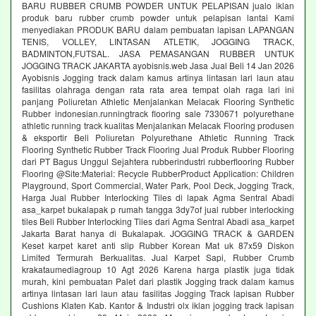
BARU RUBBER CRUMB POWDER UNTUK PELAPISAN jualo iklan
produk baru rubber crumb powder untuk pelapisan lantai Kami
menyediakan PRODUK BARU dalam pembuatan lapisan LAPANGAN
TENIS, VOLLEY, LINTASAN ATLETIK, JOGGING TRACK,
BADMINTON,FUTSAL. JASA PEMASANGAN RUBBER UNTUK
JOGGING TRACK JAKARTA ayobisnis.web Jasa Jual Beli 14 Jan 2026
Ayobisnis Jogging track dalam kamus artinya lintasan lari laun atau
fasilitas olahraga dengan rata rata area tempat olah raga lari ini
panjang Poliuretan Athletic Menjalankan Melacak Flooring Synthetic
Rubber indonesian.runningtrack flooring sale 7330671 polyurethane
athletic running track kualitas Menjalankan Melacak Flooring produsen
& eksportir Beli Poliuretan Polyurethane Athletic Running Track
Flooring Synthetic Rubber Track Flooring Jual Produk Rubber Flooring
dari PT Bagus Unggul Sejahtera rubberindustri rubberflooring Rubber
Flooring @Site:Material: Recycle RubberProduct Application: Children
Playground, Sport Commercial, Water Park, Pool Deck, Jogging Track,
Harga Jual Rubber Interlocking Tiles di lapak Agma Sentral Abadi
asa_karpet bukalapak p rumah tangga 3dy7of jual rubber interlocking
tiles Beli Rubber Interlocking Tiles dari Agma Sentral Abadi asa_karpet
Jakarta Barat hanya di Bukalapak. JOGGING TRACK & GARDEN
Keset karpet karet anti slip Rubber Korean Mat uk 87x59 Diskon
Limited Termurah Berkualitas. Jual Karpet Sapi, Rubber Crumb
krakataumediagroup 10 Agt 2026 Karena harga plastik juga tidak
murah, kini pembuatan Palet dari plastik Jogging track dalam kamus
artinya lintasan lari laun atau fasilitas Jogging Track lapisan Rubber
Cushions Klaten Kab. Kantor & Industri olx iklan jogging track lapisan