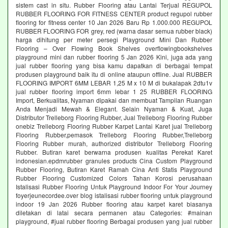
sistem cast in situ. Rubber Flooring atau Lantai Terjual REGUPOL
RUBBER FLOORING FOR FITNESS CENTER product regupol rubber
flooring for fitness center 10 Jan 2026 Baru Rp 1.000.000 REGUPOL
RUBBER FLOORING FOR grey, red (warna dasar semua rubber black)
harga dihitung per meter persegi Playground Mini Dan Rubber
Flooring – Over Flowing Book Shelves overflowingbookshelves
playground mini dan rubber flooring 5 Jan 2026 Kini, juga ada yang
jual rubber flooring yang bisa kamu dapatkan di berbagai tempat
produsen playground baik itu di online ataupun offline. Jual RUBBER
FLOORING IMPORT 6MM LEBAR 1,25 M x 10 M di bukalapak 2dtu1v
jual rubber flooring import 6mm lebar 1 25 RUBBER FLOORING
Import, Berkualitas, Nyaman dipakai dan membuat Tampilan Ruangan
Anda Menjadi Mewah & Elegant. Selain Nyaman & Kuat, Juga
Distributor Trelleborg Flooring Rubber, Jual Trelleborg Flooring Rubber
onebiz Trelleborg Flooring Rubber Karpet Lantai Karet jual Trelleborg
Flooring Rubber,pemasok Trelleborg Flooring Rubber,Trelleborg
Flooring Rubber murah, authorized distributor Trelleborg Flooring
Rubber. Butiran karet berwarna produsen kualitas Perekat Karet
indonesian.epdmrubber granules products Cina Custom Playground
Rubber Flooring, Butiran Karet Ramah Cina Anti Statis Playground
Rubber Flooring Customized Colors Tahan Korosi perusahaan
Istalisasi Rubber Flooring Untuk Playground Indoor For Your Journey
foyerjeunecordee.over blog istalisasi rubber flooring untuk playground
indoor 19 Jan 2026 Rubber flooring atau karpet karet biasanya
diletakan di latai secara permanen atau Categories: #mainan
playground, #jual rubber flooring Berbagai produsen yang jual rubber