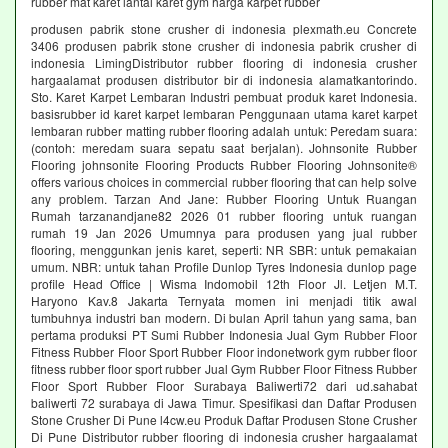
rubber mat karet lantai karet gym harga karpet rubber
produsen pabrik stone crusher di indonesia plexmath.eu Concrete
3406 produsen pabrik stone crusher di indonesia pabrik crusher di
indonesia LimingDistributor rubber flooring di indonesia crusher
hargaalamat produsen distributor bir di indonesia alamatkantorindo.
Sto. Karet Karpet Lembaran Industri pembuat produk karet Indonesia.
basisrubber id karet karpet lembaran Penggunaan utama karet karpet
lembaran rubber matting rubber flooring adalah untuk: Peredam suara:
(contoh: meredam suara sepatu saat berjalan). Johnsonite Rubber
Flooring johnsonite Flooring Products Rubber Flooring Johnsonite®
offers various choices in commercial rubber flooring that can help solve
any problem. Tarzan And Jane: Rubber Flooring Untuk Ruangan
Rumah tarzanandjane82 2026 01 rubber flooring untuk ruangan
rumah 19 Jan 2026 Umumnya para produsen yang jual rubber
flooring, menggunkan jenis karet, seperti: NR SBR: untuk pemakaian
umum. NBR: untuk tahan Profile Dunlop Tyres Indonesia dunlop page
profile Head Office | Wisma Indomobil 12th Floor Jl. Letjen M.T.
Haryono Kav.8 Jakarta Ternyata momen ini menjadi titik awal
tumbuhnya industri ban modern. Di bulan April tahun yang sama, ban
pertama produksi PT Sumi Rubber Indonesia Jual Gym Rubber Floor
Fitness Rubber Floor Sport Rubber Floor indonetwork gym rubber floor
fitness rubber floor sport rubber Jual Gym Rubber Floor Fitness Rubber
Floor Sport Rubber Floor Surabaya Baliwerti72 dari ud.sahabat
baliwerti 72 surabaya di Jawa Timur. Spesifikasi dan Daftar Produsen
Stone Crusher Di Pune l4cw.eu Produk Daftar Produsen Stone Crusher
Di Pune Distributor rubber flooring di indonesia crusher hargaalamat