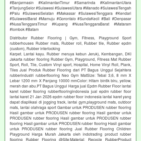
#Banjarmasin #KalimantanTimur #Samarinda #KalimantanUtara
#TanjungSelor #Sulawesi #SulawesiUtara #Manado #SulawesiTengah
#Palu #SulawesiSelatan #Makassar #SulawesiTenggara #Kendari
#SulawesiBarat #Mamuju #Gorontalo #SundaKecil #Bali #Denpasar
#NusaTenggaraTimur #Kupang #NusaTenggaraBarat #Mataram
#lombok #Batam
Distributor Rubber Flooring | Gym, Fitness, Playground Sport
rubberhouses Rubber mats, Rubber roll, Rubber tile, Rubber epdm
(custom), Rubber interlocking
Karpet. Lantai kayu. Rubber meruya kebun Jeruk), Kembangan, DKI
Jakarta rubber flooring Rubber Gym, Playground, Fitness Mat Rubber
Sport, Roll, Tile, Custom Vinyl sport, Hospital, Home Vinyl Roll, Plank,
Tiles Jual Produk Rubber Flooring dari PT Bagus Unggul Sejahtera
rubberindustri rubberflooring Neo Gym MatSize: Tebal 3,6, 8 mm X
Lebar 1200 mm X Panjang 10000 mmColor: Hitam bintik biru, yellow,
merah dan abu.PT Bagus Unggul Harga jual Epdm Rubber Floor lantai
karet rubber flooring rubberflooringindonesia jual epdm rubber floor
lantai karet 21 Jan 2026 epdm rubber floor indonesia lantai karet yang
dapat diaplikasi di jogging track, lantai gym,playground mats, outdoor
mats, lantai olahraga sport Gambar untuk PRODUSEN rubber flooring
Hasil gambar untuk PRODUSEN rubber flooring Hasil gambar untuk
PRODUSEN rubber flooring Hasil gambar untuk PRODUSEN rubber
flooring Hasil gambar untuk PRODUSEN rubber flooring Hasil gambar
untuk PRODUSEN rubber flooring Jual Rubber Flooring Children
Playground Harga Murah Jakarta oleh indotrading product rubber
flooring Rubber Flooring @Site:Material: Recycle RubberProduct