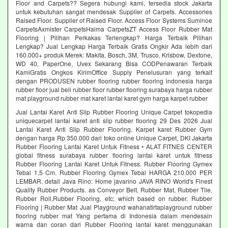
Floor and Carpets?? Segera hubungi kami, tersedia stock Jakarta
untuk kebutuhan sangat mendesak Supplier of Carpets. Accessories
Raised Floor. Supplier of Raised Floor. Access Floor Systems Suminoe
CarpetsAxmister CarpetsHaima CarpetsZT Access Floor Rubber Mat
Flooring | Pilihan Perkakas Terlengkap? Harga Terbaik Pilihan
Lengkap? Jual Lengkap Harga Terbaik Gratis Ongkir Ada lebih dari
160.000+ produk Merek: Makita, Bosch, 3M, Trusco, Krisbow, Dextone,
WD 40, PaperOne, Uvex Sekarang Bisa CODPenawaran Terbaik
KamiGratis Ongkos KirimOffice Supply Penelusuran yang terkait
dengan PRODUSEN rubber flooring rubber flooring indonesia harga
rubber floor jual beli rubber floor rubber flooring surabaya harga rubber
mat playground rubber mat karet lantai karet gym harga karpet rubber
Jual Lantai Karet Anti Slip Rubber Flooring Unique Carpet tokopedia
uniquecarpet lantai karet anti slip rubber flooring 29 Des 2026 Jual
Lantai Karet Anti Slip Rubber Flooring, Karpet karet Rubber Gym
dengan harga Rp 350.000 dari toko online Unique Carpet, DKI Jakarta
Rubber Flooring Lantai Karet Untuk Fitness • ALAT FITNES CENTER
global fitness surabaya rubber flooring lantai karet untuk fitness
Rubber Flooring Lantai Karet Untuk Fitness. Rubber Flooring Gymex
Tebal 1,5 Cm. Rubber Flooring Gymex Tebal HARGA 210.000 PER
LEMBAR. detail Java Rino: Home javarino JAVA RINO World's Finest
Quality Rubber Products. as Conveyor Belt, Rubber Mat, Rubber Tile,
Rubber Roll,Rubber Flooring, etc; which based on rubber. Rubber
Flooring | Rubber Mat Jual Playground wahanatirtaplayground rubber
flooring rubber mat Yang pertama di Indonesia dalam mendesain
warna dan coran dari Rubber Flooring lantai karet menggunakan