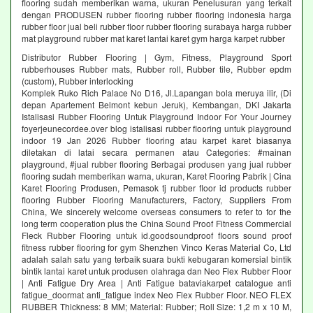
flooring sudah memberikan warna, ukuran Penelusuran yang terkait
dengan PRODUSEN rubber flooring rubber flooring indonesia harga
rubber floor jual beli rubber floor rubber flooring surabaya harga rubber
mat playground rubber mat karet lantai karet gym harga karpet rubber
Distributor Rubber Flooring | Gym, Fitness, Playground Sport
rubberhouses Rubber mats, Rubber roll, Rubber tile, Rubber epdm
(custom), Rubber interlocking
Komplek Ruko Rich Palace No D16, Jl.Lapangan bola meruya ilir, (Di
depan Apartement Belmont kebun Jeruk), Kembangan, DKI Jakarta
Istalisasi Rubber Flooring Untuk Playground Indoor For Your Journey
foyerjeunecordee.over blog istalisasi rubber flooring untuk playground
indoor 19 Jan 2026 Rubber flooring atau karpet karet biasanya
diletakan di latai secara permanen atau Categories: #mainan
playground, #jual rubber flooring Berbagai produsen yang jual rubber
flooring sudah memberikan warna, ukuran, Karet Flooring Pabrik | Cina
Karet Flooring Produsen, Pemasok tj rubber floor id products rubber
flooring Rubber Flooring Manufacturers, Factory, Suppliers From
China, We sincerely welcome overseas consumers to refer to for the
long term cooperation plus the China Sound Proof Fitness Commercial
Fleck Rubber Flooring untuk id.goodsoundproof floors sound proof
fitness rubber flooring for gym Shenzhen Vinco Keras Material Co, Ltd
adalah salah satu yang terbaik suara bukti kebugaran komersial bintik
bintik lantai karet untuk produsen olahraga dan Neo Flex Rubber Floor
| Anti Fatigue Dry Area | Anti Fatigue bataviakarpet catalogue anti
fatigue_doormat anti_fatigue index Neo Flex Rubber Floor. NEO FLEX
RUBBER Thickness: 8 MM; Material: Rubber; Roll Size: 1,2 m x 10 M,