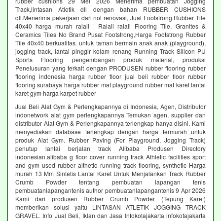
rubber cushions 29 Mei 2026 Menerima pembuatan Jogging
Track,lintasan Atletik dll dengan bahan RUBBER CUSHIONS
dll.Menerima pekerjaan dari nol renovasi, Jual Footstrong Rubber Tile
40x40 harga murah ralali | Ralali ralali Flooring Tile, Granites &
Ceramics Tiles No Brand Pusat Footstrong,Harga Footstrong Rubber
Tile 40x40 berkualitas. untuk taman bermain anak anak (playground),
jogging track, lantai pinggir kolam renang Running Track Silicon PU
Sports Flooring pengembangan produk material, produksi
Penelusuran yang terkait dengan PRODUSEN rubber flooring rubber
flooring indonesia harga rubber floor jual beli rubber floor rubber
flooring surabaya harga rubber mat playground rubber mat karet lantai
karet gym harga karpet rubber
Jual Beli Alat Gym & Perlengkapannya di Indonesia, Agen, Distributor
indonetwork alat gym perlengkapannya Temukan agen, supplier dan
distributor Alat Gym & Perlengkapannya terlengkap hanya disini. Kami
menyediakan database terlengkap dengan harga termurah untuk
produk Alat Gym. Rubber Paving (For Playground, Jogging Track)
penutup lantai berjalan track Alibaba Produsen Directory
indonesian.alibaba g floor cover running track Athletic facilities sport
and gym used rubber althetic running track flooring, synthetic Harga
murah 13 Mm Sintetis Lantai Karet Untuk Menjalankan Track Rubber
Crumb Powder tentang pembuatan lapangan tenis
pembuatanlapangantenis author pembuatanlapangantenis 9 Apr 2026
Kami dari produsen Rubber Crumb Powder (Tepung Karet)
memberikan solusi yaitu LINTASAN ATLETIK JOGGING TRACK
GRAVEL. Info Jual Beli, Iklan dan Jasa Infokotajakarta infokotajakarta