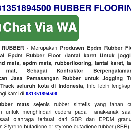
81351894500 RUBBER FLOORI
- Merupakan
 RUBBER
Produsen Epdm Rubber Flo
ual Epdm Rubber Floor /lantai karet Untuk joggi
d mats, epdm mats, rubberflooring, lantai karet, l
r mat, Sebagai Kontraktor Berpengalam
kan Jasa Pemasangan Rubber untuk Jogging Tr
, Info lebih lengkap
Track seluruh kota di Indonesia
ngi kami di
081351894500
sejenis rubber sintetis yang tahan 
bber mats
n untuk menghindari cedera pada anak-anak saa
saat olahraga terbuat dari SBR dan EPDM granu
 Styrene-butadiene or styrene-butadiene rubber (SBR).