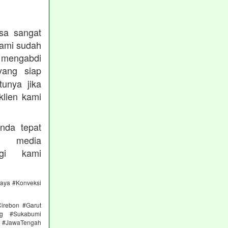
sa sangat
kami sudah
ngabdi
ang siap
unya jika
klien kami
nda tepat
 media
gi kami
caya #Konveksi
irebon #Garut
ng #Sukabumi
 #JawaTengah