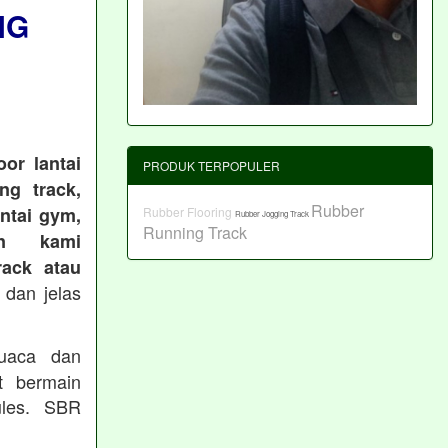
NG
or lantai
PRODUK TERPOPULER
ng track,
Rubber
antai gym,
Rubber Flooring
Rubber Jogging Track
Running Track
an kami
ack atau
 dan jelas
cuaca dan
t bermain
les. SBR