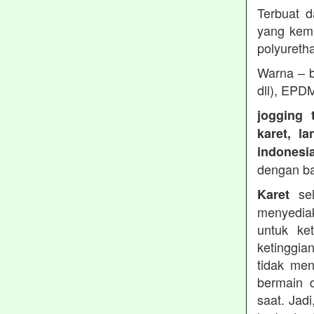
Terbuat d
yang kemu
polyureth
Warna – b
dll), EPD
jogging 
karet, l
indonesi
dengan b
sel
Karet
menyedia
untuk ke
ketinggia
tidak men
bermain 
saat. Jad