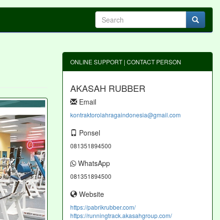
ONLINE SUPPORT | CONTACT PERSON
AKASAH RUBBER
Email
kontraktorolahragaindonesia@gmail.com
Ponsel
081351894500
WhatsApp
081351894500
Website
https://pabrikrubber.com/
https://runningtrack.akasahgroup.com/