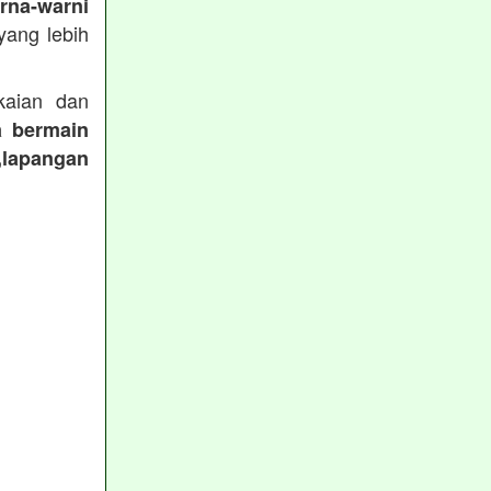
rna-warni
ang lebih
aian dan
a bermain
,lapangan
: