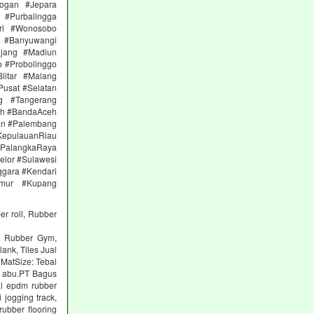
ogan #Jepara
#Purbalingga
ri #Wonosobo
n #Banyuwangi
ajang #Madiun
 #Probolinggo
itar #Malang
Pusat #Selatan
g #Tangerang
eh #BandaAceh
an #Palembang
epulauanRiau
PalangkaRaya
elor #Sulawesi
ggara #Kendari
imur #Kupang
er roll, Rubber
ng Rubber Gym,
lank, Tiles Jual
 MatSize: Tebal
n abu.PT Bagus
al epdm rubber
 jogging track,
ubber flooring