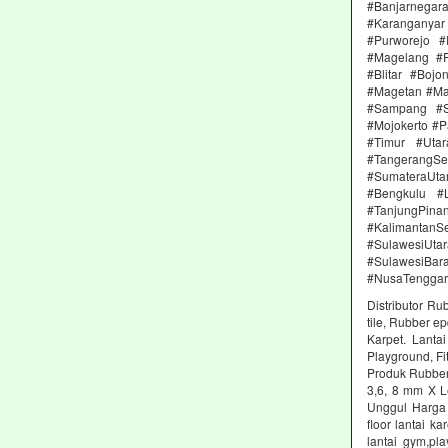
#Banjarnega
#Karanganya
#Purworejo 
#Magelang #P
#Blitar #Boj
#Magetan #Ma
#Sampang #S
#Mojokerto #P
#Timur #Uta
#TangerangSe
#SumateraUta
#Bengkulu #
#TanjungPin
#KalimantanSe
#SulawesiUtar
#SulawesiBa
#NusaTenggar
Distributor Ru
tile, Rubber e
Karpet. Lanta
Playground, Fit
Produk Rubber 
3,6, 8 mm X L
Unggul Harga 
floor lantai k
lantai gym,pl