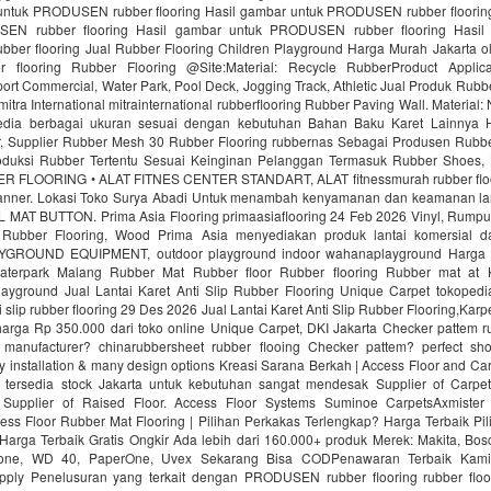
untuk PRODUSEN rubber flooring Hasil gambar untuk PRODUSEN rubber floorin
EN rubber flooring Hasil gambar untuk PRODUSEN rubber flooring Hasil
er flooring Jual Rubber Flooring Children Playground Harga Murah Jakarta ol
r flooring Rubber Flooring @Site:Material: Recycle RubberProduct Applica
ort Commercial, Water Park, Pool Deck, Jogging Track, Athletic Jual Produk Rubbe
mitra International mitrainternational rubberflooring Rubber Paving Wall. Material
edia berbagai ukuran sesuai dengan kebutuhan Bahan Baku Karet Lainnya H
 Supplier Rubber Mesh 30 Rubber Flooring rubbernas Sebagai Produsen Rubb
uksi Rubber Tertentu Sesuai Keinginan Pelanggan Termasuk Rubber Shoes, 
R FLOORING • ALAT FITNES CENTER STANDART, ALAT fitnessmurah rubber fl
nner. Lokasi Toko Surya Abadi Untuk menambah kenyamanan dan keamanan lan
AT BUTTON. Prima Asia Flooring primaasiaflooring 24 Feb 2026 Vinyl, Rumput f
 Rubber Flooring, Wood Prima Asia menyediakan produk lantai komersial da
ROUND EQUIPMENT, outdoor playground indoor wahanaplayground Harga 
Waterpark Malang Rubber Mat Rubber floor Rubber flooring Rubber mat at
ayground Jual Lantai Karet Anti Slip Rubber Flooring Unique Carpet tokopedi
ti slip rubber flooring 29 Des 2026 Jual Lantai Karet Anti Slip Rubber Flooring,Kar
rga Rp 350.000 dari toko online Unique Carpet, DKI Jakarta Checker pattem rub
manufacturer? chinarubbersheet rubber flooing Checker pattem? perfect sho
sy installation & many design options Kreasi Sarana Berkah | Access Floor and C
 tersedia stock Jakarta untuk kebutuhan sangat mendesak Supplier of Carpet
. Supplier of Raised Floor. Access Floor Systems Suminoe CarpetsAxmister
ess Floor Rubber Mat Flooring | Pilihan Perkakas Terlengkap? Harga Terbaik Pi
Harga Terbaik Gratis Ongkir Ada lebih dari 160.000+ produk Merek: Makita, Bosc
tone, WD 40, PaperOne, Uvex Sekarang Bisa CODPenawaran Terbaik Kami
upply Penelusuran yang terkait dengan PRODUSEN rubber flooring rubber floo