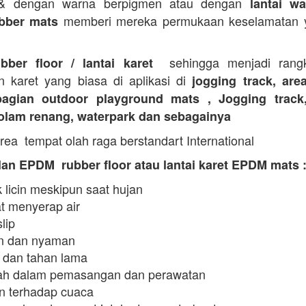
 & dengan warna berpigmen atau dengan
lantai wa
memberi mereka permukaan keselamatan y
bber mats
sehingga menjadi rangk
ubber floor / lantai karet
n karet yang biasa di aplikasi di
jogging track, are
agian outdoor playground mats , Jogging track
kolam renang, waterpark dan sebagainya
rea tempat olah raga berstandart International
an EPDM rubber floor atau lantai karet EPDM mats 
 licin meskipun saat hujan
t menyerap air
slip
 dan nyaman
 dan tahan lama
h dalam pemasangan dan perawatan
n terhadap cuaca