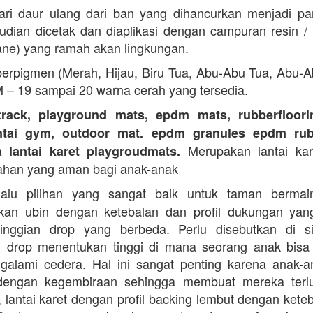
ari daur ulang dari ban yang dihancurkan menjadi part
dian dicetak dan diaplikasi dengan campuran resin 
ane) yang ramah akan lingkungan.
erpigmen (Merah, Hijau, Biru Tua, Abu-Abu Tua, Abu-
M – 19 sampai 20 warna cerah yang tersedia.
track, playground mats, epdm mats, rubberfloorin
antai gym, outdoor mat. epdm granules epdm rub
Merupakan lantai kare
a lantai karet playgroudmats.
ahan yang aman bagi anak-anak
alu pilihan yang sangat baik untuk taman berma
kan ubin dengan ketebalan dan profil dukungan yan
tinggian drop yang berbeda. Perlu disebutkan di s
n drop menentukan tinggi di mana seorang anak bisa
galami cedera. Hal ini sangat penting karena anak-a
dengan kegembiraan sehingga membuat mereka terlu
i, lantai karet dengan profil backing lembut dengan kete