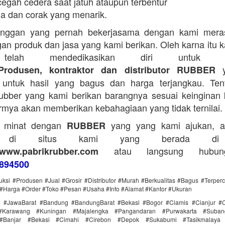
egah cedera saat jatuh ataupun terbentur
a dan corak yang menarik.
anggan yang pernah bekerjasama dengan kami mera
an produk dan jasa yang kami berikan. Oleh karna itu 
telah mendedikasikan diri untuk me
y
Produsen, kontraktor dan distributor RUBBER
untuk hasil yang bagus dan harga terjangkau. Tent
bber yang kami berikan barangnya sesuai keinginan 
rmya akan memberikan kebahagiaan yang tidak ternilai.
a minat dengan
yang yang kami ajukan, a
RUBBER
g di situs kami yang berada di
atau langsung hubun
www.pabrikrubber.com
894500
uksi #Produsen #Jual #Grosir #Distributor #Murah #Berkualitas #Bagus #Terper
#Harga #Order #Toko #Pesan #Usaha #Info #Alamat #Kantor #Ukuran
i #JawaBarat #Bandung #BandungBarat #Bekasi #Bogor #Ciamis #Cianjur #C
#Karawang #Kuningan #Majalengka #Pangandaran #Purwakarta #Suba
Banjar #Bekasi #Cimahi #Cirebon #Depok #Sukabumi #Tasikmalaya