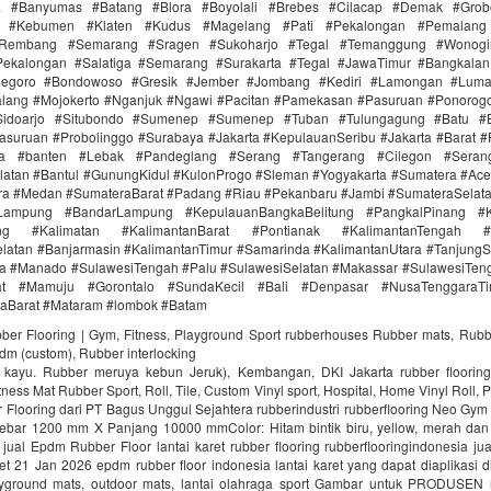
ra #Banyumas #Batang #Blora #Boyolali #Brebes #Cilacap #Demak #Grob
r #Kebumen #Klaten #Kudus #Magelang #Pati #Pekalongan #Pemalang 
#Rembang #Semarang #Sragen #Sukoharjo #Tegal #Temanggung #Wonogi
ekalongan #Salatiga #Semarang #Surakarta #Tegal #JawaTimur #Bangkala
onegoro #Bondowoso #Gresik #Jember #Jombang #Kediri #Lamongan #Lum
lang #Mojokerto #Nganjuk #Ngawi #Pacitan #Pamekasan #Pasuruan #Ponorogo
idoarjo #Situbondo #Sumenep #Sumenep #Tuban #Tulungagung #Batu #Bl
asuruan #Probolinggo #Surabaya #Jakarta #KepulauanSeribu #Jakarta #Barat #
ra #banten #Lebak #Pandeglang #Serang #Tangerang #Cilegon #Seran
latan #Bantul #GunungKidul #KulonProgo #Sleman #Yogyakarta #Sumatera #Ac
ra #Medan #SumateraBarat #Padang #Riau #Pekanbaru #Jambi #SumateraSelat
Lampung #BandarLampung #KepulauanBangkaBelitung #PangkalPinang #K
ang #Kalimatan #KalimantanBarat #Pontianak #KalimantanTengah #
latan #Banjarmasin #KalimantanTimur #Samarinda #KalimantanUtara #TanjungS
a #Manado #SulawesiTengah #Palu #SulawesiSelatan #Makassar #SulawesiTen
rat #Mamuju #Gorontalo #SundaKecil #Bali #Denpasar #NusaTenggaraT
aBarat #Mataram #lombok #Batam
bber Flooring | Gym, Fitness, Playground Sport rubberhouses Rubber mats, Rubb
pdm (custom), Rubber interlocking
i kayu. Rubber meruya kebun Jeruk), Kembangan, DKI Jakarta rubber floori
ness Mat Rubber Sport, Roll, Tile, Custom Vinyl sport, Hospital, Home Vinyl Roll, P
Flooring dari PT Bagus Unggul Sejahtera rubberindustri rubberflooring Neo Gym
ebar 1200 mm X Panjang 10000 mmColor: Hitam bintik biru, yellow, merah da
jual Epdm Rubber Floor lantai karet rubber flooring rubberflooringindonesia ju
aret 21 Jan 2026 epdm rubber floor indonesia lantai karet yang dapat diaplikasi di
ayground mats, outdoor mats, lantai olahraga sport Gambar untuk PRODUSEN r