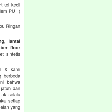
ikel kecil
/ lem PU (
Abu Ringan
g, lantai
ber floor
t sintetis
in & kami
g berbeda
ini bahwa
 jatuh dan
nak selalu
ka setiap
balan yang