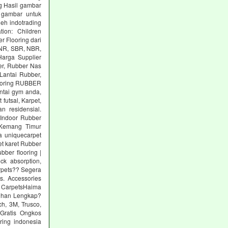
g Hasil gambar
 gambar untuk
eh indotrading
tion: Children
r Flooring dari
: NR, SBR, NBR,
arga Supplier
er, Rubber Nas
Lantai Rubber,
ooring RUBBER
tai gym anda,
utsal, Karpet,
n residensial.
Indoor Rubber
 Kemang Timur
a uniquecarpet
pet karet Rubber
ber flooring |
ck absorption,
arpets?? Segera
s. Accessories
 CarpetsHaima
lihan Lengkap?
h, 3M, Trusco,
Gratis Ongkos
ring indonesia