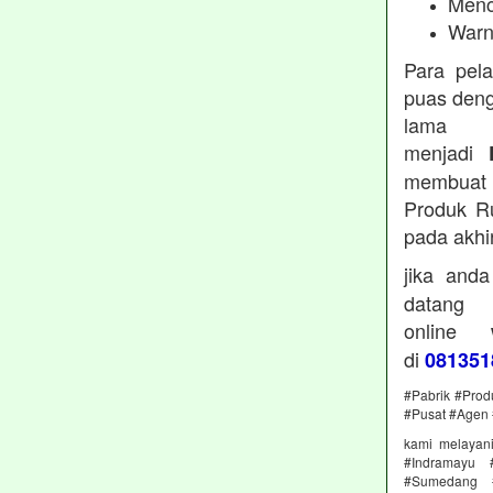
Menc
Warn
Para pel
puas deng
lama 
menjadi
membuat 
Produk Ru
pada akhi
jika and
datan
online
di
081351
#Pabrik #Prod
#Pusat #Agen 
kami melayan
#Indramayu 
#Sumedang #