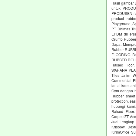
Hasil gambar 
untuk PRODUS
PRODUSEN rubb
product rubbe
Playground, Sp
PT. Dhimas Tri
EPDM dllTers
Crumb Rubber,
Dapat Memprod
Rubber RUBBE
FLOORING. Ba
RUBBER ROLL M
Raised Floor,
WAHANA PLAYG
Tiles Jatim 
Commercial Pl
lantai karet an
Gym dengan ha
Rubber sheet 
protection, ea
hubungi kami,
Raised Floor
CarpetsZT Acc
Jual Lengkap 
Krisbow, Dex
KirimOffice S