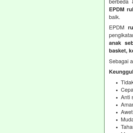
berbeda
EPDM ru
baik.
EPDM
r
pengikata
anak seb
basket, 
Sebagai a
Keunggul
Tidak
Cepa
Anti 
Aman
Awet
Muda
Taha