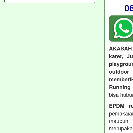
0
AKASAH
karet, J
playgroun
outdoo
memberi
Running 
bisa hubu
EPDM ru
pemakaia
maupun 
merupakan