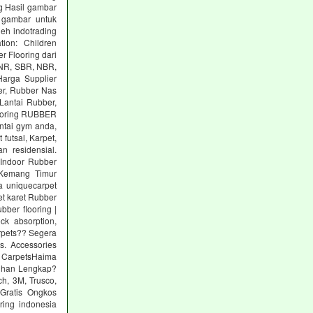
g Hasil gambar
 gambar untuk
eh indotrading
tion: Children
r Flooring dari
: NR, SBR, NBR,
arga Supplier
er, Rubber Nas
Lantai Rubber,
ooring RUBBER
tai gym anda,
utsal, Karpet,
n residensial.
Indoor Rubber
 Kemang Timur
a uniquecarpet
pet karet Rubber
ber flooring |
ck absorption,
arpets?? Segera
s. Accessories
 CarpetsHaima
lihan Lengkap?
h, 3M, Trusco,
Gratis Ongkos
ring indonesia