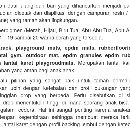
ari daur ulang dari ban yang dihancurkan menjadi part
dian dicetak dan diaplikasi dengan campuran resin 
ane) yang ramah akan lingkungan.
erpigmen (Merah, Hijau, Biru Tua, Abu-Abu Tua, Abu-
M – 19 sampai 20 warna cerah yang tersedia.
track, playground mats, epdm mats, rubberfloorin
antai gym, outdoor mat. epdm granules epdm rub
Merupakan lantai kare
a lantai karet playgroudmats.
ahan yang aman bagi anak-anak
alu pilihan yang sangat baik untuk taman berma
kan ubin dengan ketebalan dan profil dukungan yan
tinggian drop yang berbeda. Perlu disebutkan di s
n drop menentukan tinggi di mana seorang anak bisa
galami cedera. Hal ini sangat penting karena anak-a
dengan kegembiraan sehingga membuat mereka terlu
i, lantai karet dengan profil backing lembut dengan kete