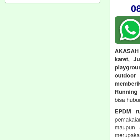
0
AKASAH
karet, J
playgroun
outdoo
memberi
Running 
bisa hubu
EPDM ru
pemakaia
maupun 
merupakan