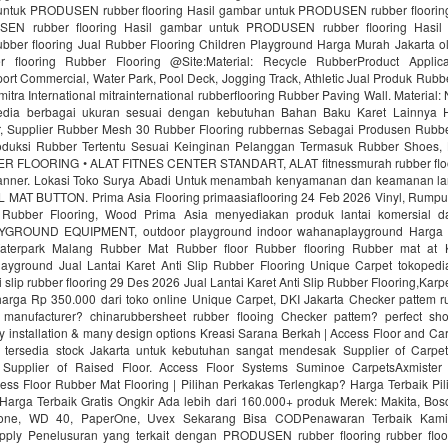
untuk PRODUSEN rubber flooring Hasil gambar untuk PRODUSEN rubber floorin
EN rubber flooring Hasil gambar untuk PRODUSEN rubber flooring Hasil
er flooring Jual Rubber Flooring Children Playground Harga Murah Jakarta ol
r flooring Rubber Flooring @Site:Material: Recycle RubberProduct Applica
ort Commercial, Water Park, Pool Deck, Jogging Track, Athletic Jual Produk Rubbe
mitra International mitrainternational rubberflooring Rubber Paving Wall. Material
edia berbagai ukuran sesuai dengan kebutuhan Bahan Baku Karet Lainnya H
 Supplier Rubber Mesh 30 Rubber Flooring rubbernas Sebagai Produsen Rubb
uksi Rubber Tertentu Sesuai Keinginan Pelanggan Termasuk Rubber Shoes, 
R FLOORING • ALAT FITNES CENTER STANDART, ALAT fitnessmurah rubber fl
nner. Lokasi Toko Surya Abadi Untuk menambah kenyamanan dan keamanan lan
AT BUTTON. Prima Asia Flooring primaasiaflooring 24 Feb 2026 Vinyl, Rumput f
 Rubber Flooring, Wood Prima Asia menyediakan produk lantai komersial da
ROUND EQUIPMENT, outdoor playground indoor wahanaplayground Harga 
Waterpark Malang Rubber Mat Rubber floor Rubber flooring Rubber mat at
ayground Jual Lantai Karet Anti Slip Rubber Flooring Unique Carpet tokopedi
ti slip rubber flooring 29 Des 2026 Jual Lantai Karet Anti Slip Rubber Flooring,Kar
rga Rp 350.000 dari toko online Unique Carpet, DKI Jakarta Checker pattem rub
manufacturer? chinarubbersheet rubber flooing Checker pattem? perfect sho
sy installation & many design options Kreasi Sarana Berkah | Access Floor and C
 tersedia stock Jakarta untuk kebutuhan sangat mendesak Supplier of Carpet
. Supplier of Raised Floor. Access Floor Systems Suminoe CarpetsAxmister
ess Floor Rubber Mat Flooring | Pilihan Perkakas Terlengkap? Harga Terbaik Pi
Harga Terbaik Gratis Ongkir Ada lebih dari 160.000+ produk Merek: Makita, Bosc
tone, WD 40, PaperOne, Uvex Sekarang Bisa CODPenawaran Terbaik Kami
upply Penelusuran yang terkait dengan PRODUSEN rubber flooring rubber floo