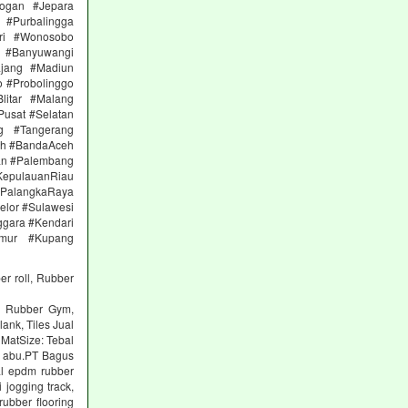
ogan #Jepara
#Purbalingga
ri #Wonosobo
n #Banyuwangi
ajang #Madiun
 #Probolinggo
itar #Malang
Pusat #Selatan
g #Tangerang
eh #BandaAceh
an #Palembang
epulauanRiau
PalangkaRaya
elor #Sulawesi
ggara #Kendari
imur #Kupang
er roll, Rubber
ng Rubber Gym,
lank, Tiles Jual
 MatSize: Tebal
n abu.PT Bagus
al epdm rubber
 jogging track,
ubber flooring