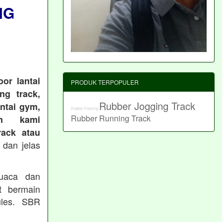
NG
or lantai
PRODUK TERPOPULER
ng track,
Rubber Jogging Track
antai gym,
Rubber Flooring
Rubber Running Track
an kami
ack atau
 dan jelas
cuaca dan
t bermain
les. SBR