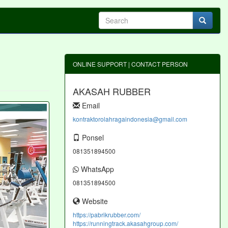
ONLINE SUPPORT | CONTACT PERSON
AKASAH RUBBER
Email
kontraktorolahragaindonesia@gmail.com
Ponsel
081351894500
WhatsApp
081351894500
Website
https://pabrikrubber.com/
https://runningtrack.akasahgroup.com/