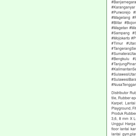
#Banjarnega
#Karanganya
#Purworejo 
#Magelang #P
#Blitar #Boj
#Magetan #Ma
#Sampang #S
#Mojokerto #P
#Timur #Uta
#TangerangSe
#SumateraUta
#Bengkulu #
#TanjungPin
#KalimantanSe
#SulawesiUtar
#SulawesiBa
#NusaTenggar
Distributor Ru
tile, Rubber e
Karpet. Lanta
Playground, Fit
Produk Rubber 
3,6, 8 mm X L
Unggul Harga 
floor lantai k
lantai gym,pl