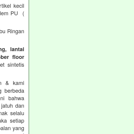
ikel kecil
/ lem PU (
Abu Ringan
g, lantai
ber floor
t sintetis
in & kami
g berbeda
ini bahwa
 jatuh dan
nak selalu
ka setiap
balan yang