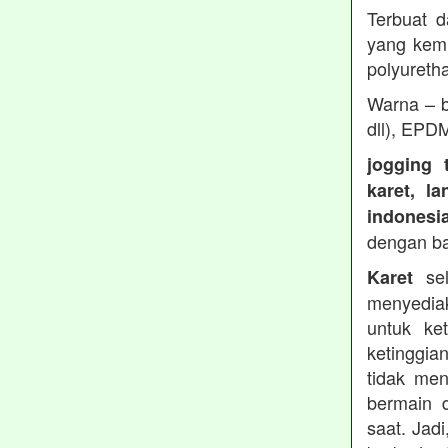
Terbuat d
yang kemu
polyureth
Warna – b
dll), EPD
jogging 
karet, l
indonesi
dengan b
sel
Karet
menyedia
untuk ke
ketinggia
tidak men
bermain 
saat. Jad