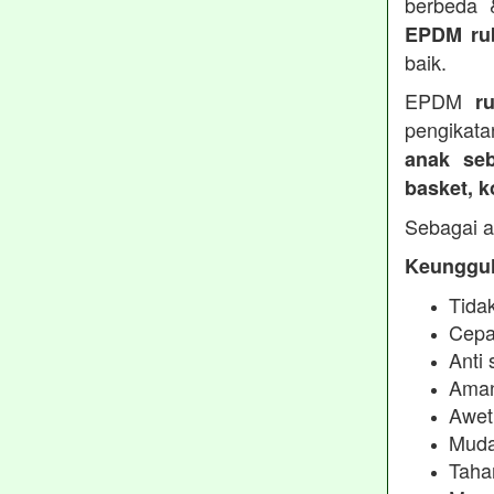
berbeda
EPDM ru
baik.
EPDM
r
pengikata
anak seb
basket, 
Sebagai a
Keunggul
Tidak
Cepa
Anti 
Aman
Awet
Muda
Taha