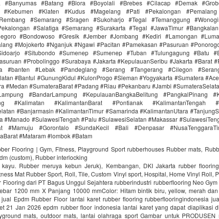
ra #Banyumas #Batang #Blora #Boyolali #Brebes #Cilacap #Demak #Grob
r #Kebumen #Klaten #Kudus #Magelang #Pati #Pekalongan #Pemalang 
#Rembang #Semarang #Sragen #Sukoharjo #Tegal #Temanggung #Wonogi
ekalongan #Salatiga #Semarang #Surakarta #Tegal #JawaTimur #Bangkala
onegoro #Bondowoso #Gresik #Jember #Jombang #Kediri #Lamongan #Lum
lang #Mojokerto #Nganjuk #Ngawi #Pacitan #Pamekasan #Pasuruan #Ponorogo
idoarjo #Situbondo #Sumenep #Sumenep #Tuban #Tulungagung #Batu #Bl
asuruan #Probolinggo #Surabaya #Jakarta #KepulauanSeribu #Jakarta #Barat #
ra #banten #Lebak #Pandeglang #Serang #Tangerang #Cilegon #Seran
latan #Bantul #GunungKidul #KulonProgo #Sleman #Yogyakarta #Sumatera #Ac
ra #Medan #SumateraBarat #Padang #Riau #Pekanbaru #Jambi #SumateraSelat
Lampung #BandarLampung #KepulauanBangkaBelitung #PangkalPinang #K
ang #Kalimatan #KalimantanBarat #Pontianak #KalimantanTengah #
latan #Banjarmasin #KalimantanTimur #Samarinda #KalimantanUtara #TanjungS
a #Manado #SulawesiTengah #Palu #SulawesiSelatan #Makassar #SulawesiTen
rat #Mamuju #Gorontalo #SundaKecil #Bali #Denpasar #NusaTenggaraT
aBarat #Mataram #lombok #Batam
bber Flooring | Gym, Fitness, Playground Sport rubberhouses Rubber mats, Rubb
pdm (custom), Rubber interlocking
i kayu. Rubber meruya kebun Jeruk), Kembangan, DKI Jakarta rubber floori
ness Mat Rubber Sport, Roll, Tile, Custom Vinyl sport, Hospital, Home Vinyl Roll, P
Flooring dari PT Bagus Unggul Sejahtera rubberindustri rubberflooring Neo Gym
ebar 1200 mm X Panjang 10000 mmColor: Hitam bintik biru, yellow, merah da
jual Epdm Rubber Floor lantai karet rubber flooring rubberflooringindonesia ju
aret 21 Jan 2026 epdm rubber floor indonesia lantai karet yang dapat diaplikasi di
ayground mats, outdoor mats, lantai olahraga sport Gambar untuk PRODUSEN r