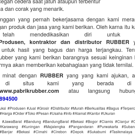
egah cedera saat jatuh ataupun terbentur
a dan corak yang menarik.
anggan yang pernah bekerjasama dengan kami mera
an produk dan jasa yang kami berikan. Oleh karna itu 
telah mendedikasikan diri untuk me
y
Produsen, kontraktor dan distributor RUBBER
untuk hasil yang bagus dan harga terjangkau. Tent
bber yang kami berikan barangnya sesuai keinginan 
rmya akan memberikan kebahagiaan yang tidak ternilai.
a minat dengan
yang yang kami ajukan, a
RUBBER
g di situs kami yang berada di
atau langsung hubun
www.pabrikrubber.com
894500
uksi #Produsen #Jual #Grosir #Distributor #Murah #Berkualitas #Bagus #Terper
#Harga #Order #Toko #Pesan #Usaha #Info #Alamat #Kantor #Ukuran
i #JawaBarat #Bandung #BandungBarat #Bekasi #Bogor #Ciamis #Cianjur #C
#Karawang #Kuningan #Majalengka #Pangandaran #Purwakarta #Suba
Banjar #Bekasi #Cimahi #Cirebon #Depok #Sukabumi #Tasikmalaya