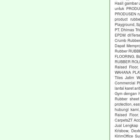
Hasil gambar 
untuk PRODUS
PRODUSEN rubb
product rubbe
Playground, Sp
PT. Dhimas Tri
EPDM dllTers
Crumb Rubber,
Dapat Memprod
Rubber RUBBE
FLOORING. Ba
RUBBER ROLL M
Raised Floor,
WAHANA PLAYG
Tiles Jatim 
Commercial Pl
lantai karet an
Gym dengan ha
Rubber sheet 
protection, ea
hubungi kami,
Raised Floor
CarpetsZT Acc
Jual Lengkap 
Krisbow, Dex
KirimOffice S