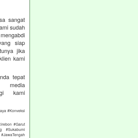
sa sangat
kami sudah
ngabdi
ang siap
unya jika
klien kami
nda tepat
 media
gi kami
caya #Konveksi
irebon #Garut
ng #Sukabumi
 #JawaTengah