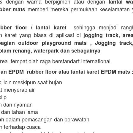
 & dengan warna berpigmen atau dengan
lantai wa
memberi mereka permukaan keselamatan y
bber mats
sehingga menjadi rangk
ubber floor / lantai karet
n karet yang biasa di aplikasi di
jogging track, are
agian outdoor playground mats , Jogging track
kolam renang, waterpark dan sebagainya
rea tempat olah raga berstandart International
an EPDM rubber floor atau lantai karet EPDM mats 
 licin meskipun saat hujan
t menyerap air
slip
 dan nyaman
 dan tahan lama
h dalam pemasangan dan perawatan
n terhadap cuaca