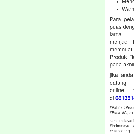
Menc
Warn
Para pel
puas deng
lama 
menjadi
membuat 
Produk Ru
pada akhi
jika and
datan
online
di
081351
#Pabrik #Prod
#Pusat #Agen 
kami melayan
#Indramayu 
#Sumedang #