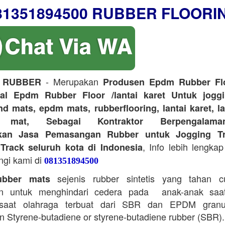
81351894500 RUBBER FLOORI
- Merupakan
 RUBBER
Produsen Epdm Rubber Flo
ual Epdm Rubber Floor /lantai karet Untuk joggi
d mats, epdm mats, rubberflooring, lantai karet, l
r mat, Sebagai Kontraktor Berpengalam
kan Jasa Pemasangan Rubber untuk Jogging Tr
, Info lebih lengkap
Track seluruh kota di Indonesia
ngi kami di
081351894500
sejenis rubber sintetis yang tahan 
bber mats
n untuk menghindari cedera pada anak-anak saa
saat olahraga terbuat dari SBR dan EPDM granu
 Styrene-butadiene or styrene-butadiene rubber (SBR).