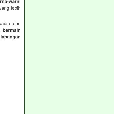
rna-warni
ang lebih
aian dan
a bermain
,lapangan
: