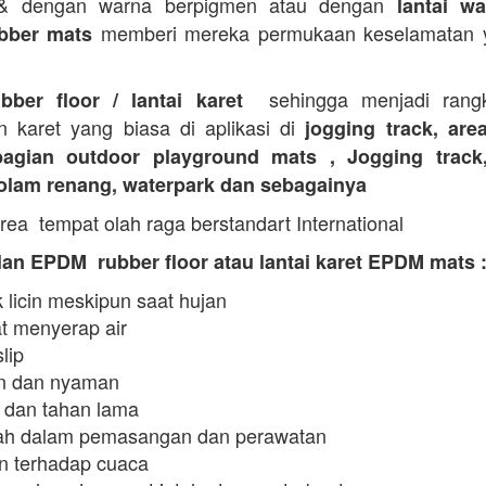
 & dengan warna berpigmen atau dengan
lantai wa
memberi mereka permukaan keselamatan y
bber mats
sehingga menjadi rangk
ubber floor / lantai karet
n karet yang biasa di aplikasi di
jogging track, are
agian outdoor playground mats , Jogging track
kolam renang, waterpark dan sebagainya
rea tempat olah raga berstandart International
an EPDM rubber floor atau lantai karet EPDM mats 
 licin meskipun saat hujan
t menyerap air
slip
 dan nyaman
 dan tahan lama
h dalam pemasangan dan perawatan
n terhadap cuaca