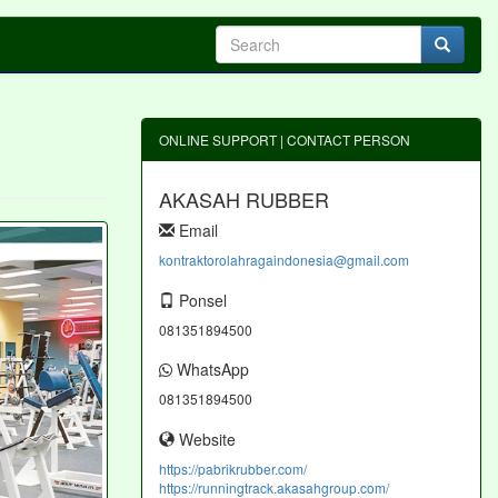
ONLINE SUPPORT | CONTACT PERSON
AKASAH RUBBER
Email
kontraktorolahragaindonesia@gmail.com
Ponsel
081351894500
WhatsApp
081351894500
Website
https://pabrikrubber.com/
https://runningtrack.akasahgroup.com/