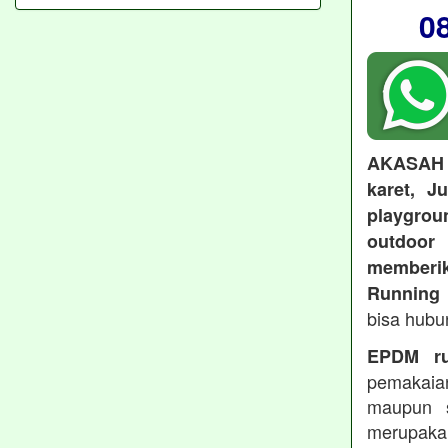
0
AKASAH
karet, J
playgroun
outdoo
memberi
Running 
bisa hubu
EPDM ru
pemakaia
maupun 
merupakan