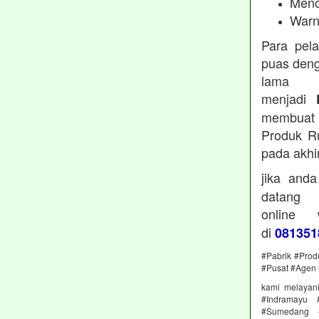
Menc
Warn
Para pel
puas deng
lama 
menjadi
membuat 
Produk Ru
pada akhi
jika and
datan
online
di
081351
#Pabrik #Prod
#Pusat #Agen 
kami melayan
#Indramayu 
#Sumedang #