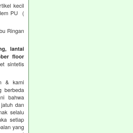
ikel kecil
/ lem PU (
Abu Ringan
g, lantai
ber floor
t sintetis
in & kami
g berbeda
ini bahwa
 jatuh dan
nak selalu
ka setiap
balan yang