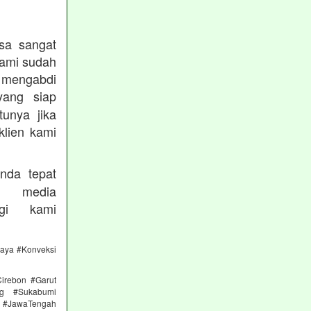
sa sangat
kami sudah
ngabdi
ang siap
unya jika
klien kami
nda tepat
 media
gi kami
caya #Konveksi
irebon #Garut
ng #Sukabumi
 #JawaTengah