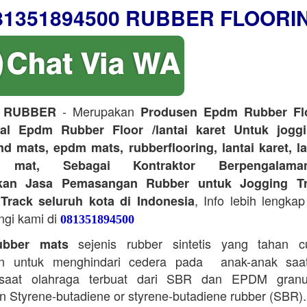
81351894500 RUBBER FLOORI
- Merupakan
 RUBBER
Produsen Epdm Rubber Flo
ual Epdm Rubber Floor /lantai karet Untuk joggi
d mats, epdm mats, rubberflooring, lantai karet, l
r mat, Sebagai Kontraktor Berpengalam
kan Jasa Pemasangan Rubber untuk Jogging Tr
, Info lebih lengkap
Track seluruh kota di Indonesia
ngi kami di
081351894500
sejenis rubber sintetis yang tahan 
bber mats
n untuk menghindari cedera pada anak-anak saa
saat olahraga terbuat dari SBR dan EPDM granu
 Styrene-butadiene or styrene-butadiene rubber (SBR).