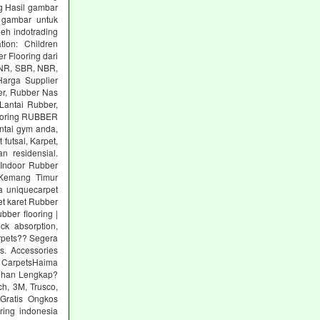
g Hasil gambar
 gambar untuk
eh indotrading
tion: Children
r Flooring dari
: NR, SBR, NBR,
arga Supplier
er, Rubber Nas
Lantai Rubber,
ooring RUBBER
tai gym anda,
utsal, Karpet,
n residensial.
Indoor Rubber
 Kemang Timur
a uniquecarpet
pet karet Rubber
ber flooring |
ck absorption,
arpets?? Segera
s. Accessories
 CarpetsHaima
lihan Lengkap?
h, 3M, Trusco,
Gratis Ongkos
ring indonesia