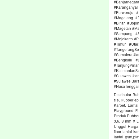
#Banjarnega
#Karanganya
#Purworejo 
#Magelang #P
#Blitar #Boj
#Magetan #Ma
#Sampang #S
#Mojokerto #P
#Timur #Uta
#TangerangSe
#SumateraUta
#Bengkulu #
#TanjungPin
#KalimantanSe
#SulawesiUtar
#SulawesiBa
#NusaTenggar
Distributor Ru
tile, Rubber e
Karpet. Lanta
Playground, Fit
Produk Rubber 
3,6, 8 mm X L
Unggul Harga 
floor lantai k
lantai gym,pl