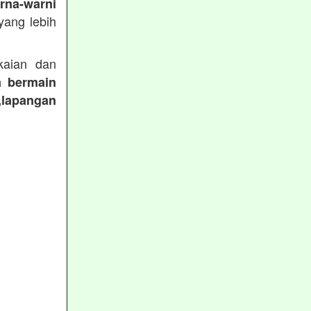
rna-warni
ang lebih
aian dan
a bermain
,lapangan
: