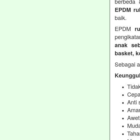
berbeda
EPDM ru
baik.
EPDM
r
pengikata
anak seb
basket, 
Sebagai a
Keunggul
Tidak
Cepa
Anti 
Aman
Awet
Muda
Taha