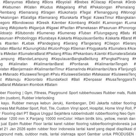
ra #Banyumas #Batang #Blora #Boyolali #Brebes #Cilacap #Demak #Grob
r #Kebumen #Klaten #Kudus #Magelang #Pati #Pekalongan #Pemalang 
#Rembang #Semarang #Sragen #Sukoharjo #Tegal #Temanggung #Wonogi
ekalongan #Salatiga #Semarang #Surakarta #Tegal #JawaTimur #Bangkala
onegoro #Bondowoso #Gresik #Jember #Jombang #Kediri #Lamongan #Lum
lang #Mojokerto #Nganjuk #Ngawi #Pacitan #Pamekasan #Pasuruan #Ponorogo
idoarjo #Situbondo #Sumenep #Sumenep #Tuban #Tulungagung #Batu #Bl
asuruan #Probolinggo #Surabaya #Jakarta #KepulauanSeribu #Jakarta #Barat #
ra #banten #Lebak #Pandeglang #Serang #Tangerang #Cilegon #Seran
latan #Bantul #GunungKidul #KulonProgo #Sleman #Yogyakarta #Sumatera #Ac
ra #Medan #SumateraBarat #Padang #Riau #Pekanbaru #Jambi #SumateraSelat
Lampung #BandarLampung #KepulauanBangkaBelitung #PangkalPinang #K
ang #Kalimatan #KalimantanBarat #Pontianak #KalimantanTengah #
latan #Banjarmasin #KalimantanTimur #Samarinda #KalimantanUtara #TanjungS
a #Manado #SulawesiTengah #Palu #SulawesiSelatan #Makassar #SulawesiTen
rat #Mamuju #Gorontalo #SundaKecil #Bali #Denpasar #NusaTenggaraT
aBarat #Mataram #lombok #Batam
bber Flooring | Gym, Fitness, Playground Sport rubberhouses Rubber mats, Rubb
pdm (custom), Rubber interlocking
i kayu. Rubber meruya kebun Jeruk), Kembangan, DKI Jakarta rubber floori
ness Mat Rubber Sport, Roll, Tile, Custom Vinyl sport, Hospital, Home Vinyl Roll, P
Flooring dari PT Bagus Unggul Sejahtera rubberindustri rubberflooring Neo Gym
ebar 1200 mm X Panjang 10000 mmColor: Hitam bintik biru, yellow, merah da
jual Epdm Rubber Floor lantai karet rubber flooring rubberflooringindonesia ju
aret 21 Jan 2026 epdm rubber floor indonesia lantai karet yang dapat diaplikasi di
ayground mats, outdoor mats, lantai olahraga sport Gambar untuk PRODUSEN r