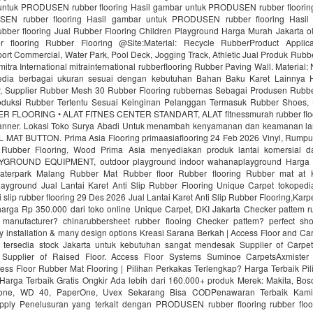
untuk PRODUSEN rubber flooring Hasil gambar untuk PRODUSEN rubber floorin
EN rubber flooring Hasil gambar untuk PRODUSEN rubber flooring Hasil
er flooring Jual Rubber Flooring Children Playground Harga Murah Jakarta ol
r flooring Rubber Flooring @Site:Material: Recycle RubberProduct Applica
ort Commercial, Water Park, Pool Deck, Jogging Track, Athletic Jual Produk Rubbe
mitra International mitrainternational rubberflooring Rubber Paving Wall. Material
edia berbagai ukuran sesuai dengan kebutuhan Bahan Baku Karet Lainnya H
 Supplier Rubber Mesh 30 Rubber Flooring rubbernas Sebagai Produsen Rubb
uksi Rubber Tertentu Sesuai Keinginan Pelanggan Termasuk Rubber Shoes, 
R FLOORING • ALAT FITNES CENTER STANDART, ALAT fitnessmurah rubber fl
nner. Lokasi Toko Surya Abadi Untuk menambah kenyamanan dan keamanan lan
AT BUTTON. Prima Asia Flooring primaasiaflooring 24 Feb 2026 Vinyl, Rumput f
 Rubber Flooring, Wood Prima Asia menyediakan produk lantai komersial da
ROUND EQUIPMENT, outdoor playground indoor wahanaplayground Harga 
Waterpark Malang Rubber Mat Rubber floor Rubber flooring Rubber mat at
ayground Jual Lantai Karet Anti Slip Rubber Flooring Unique Carpet tokopedi
ti slip rubber flooring 29 Des 2026 Jual Lantai Karet Anti Slip Rubber Flooring,Kar
rga Rp 350.000 dari toko online Unique Carpet, DKI Jakarta Checker pattem rub
manufacturer? chinarubbersheet rubber flooing Checker pattem? perfect sho
sy installation & many design options Kreasi Sarana Berkah | Access Floor and C
 tersedia stock Jakarta untuk kebutuhan sangat mendesak Supplier of Carpet
. Supplier of Raised Floor. Access Floor Systems Suminoe CarpetsAxmister
ess Floor Rubber Mat Flooring | Pilihan Perkakas Terlengkap? Harga Terbaik Pi
Harga Terbaik Gratis Ongkir Ada lebih dari 160.000+ produk Merek: Makita, Bosc
tone, WD 40, PaperOne, Uvex Sekarang Bisa CODPenawaran Terbaik Kami
upply Penelusuran yang terkait dengan PRODUSEN rubber flooring rubber floo