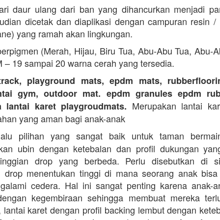
ari daur ulang dari ban yang dihancurkan menjadi part
dian dicetak dan diaplikasi dengan campuran resin 
ane) yang ramah akan lingkungan.
erpigmen (Merah, Hijau, Biru Tua, Abu-Abu Tua, Abu-
M – 19 sampai 20 warna cerah yang tersedia.
track, playground mats, epdm mats, rubberfloorin
antai gym, outdoor mat. epdm granules epdm rub
Merupakan lantai kare
a lantai karet playgroudmats.
ahan yang aman bagi anak-anak
alu pilihan yang sangat baik untuk taman berma
kan ubin dengan ketebalan dan profil dukungan yan
tinggian drop yang berbeda. Perlu disebutkan di s
n drop menentukan tinggi di mana seorang anak bisa
galami cedera. Hal ini sangat penting karena anak-a
dengan kegembiraan sehingga membuat mereka terlu
i, lantai karet dengan profil backing lembut dengan kete