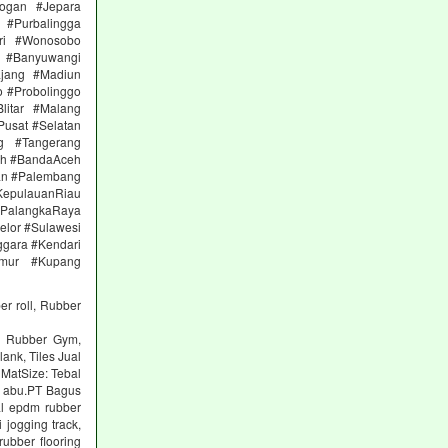
ogan #Jepara
#Purbalingga
ri #Wonosobo
n #Banyuwangi
ajang #Madiun
 #Probolinggo
itar #Malang
Pusat #Selatan
g #Tangerang
eh #BandaAceh
an #Palembang
epulauanRiau
PalangkaRaya
elor #Sulawesi
ggara #Kendari
imur #Kupang
er roll, Rubber
ng Rubber Gym,
lank, Tiles Jual
 MatSize: Tebal
n abu.PT Bagus
al epdm rubber
 jogging track,
ubber flooring