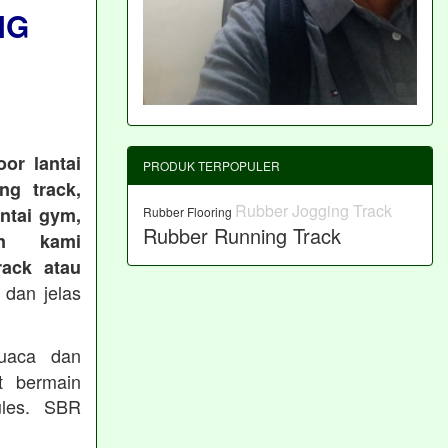
NG
or lantai
PRODUK TERPOPULER
ng track,
Rubber Jogging Track
antai gym,
Rubber Flooring
Rubber Running Track
an kami
ack atau
 dan jelas
cuaca dan
t bermain
les. SBR