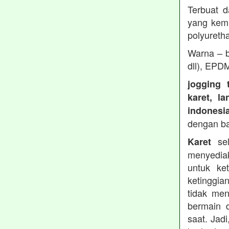
Terbuat d
yang kemu
polyureth
Warna – b
dll), EPD
jogging 
karet, l
indonesi
dengan b
sel
Karet
menyedia
untuk ke
ketinggia
tidak men
bermain 
saat. Jad