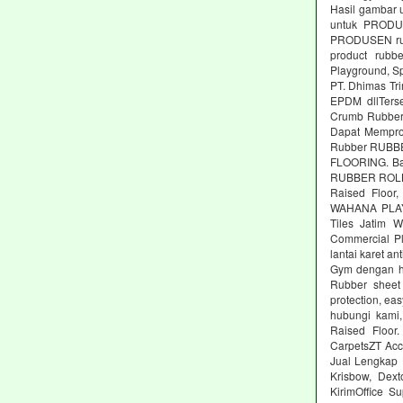
Hasil gambar 
untuk PRODUS
PRODUSEN rubb
product rubbe
Playground, Sp
PT. Dhimas Tri
EPDM dllTers
Crumb Rubber,
Dapat Memprod
Rubber RUBBE
FLOORING. Ba
RUBBER ROLL M
Raised Floor,
WAHANA PLAYG
Tiles Jatim 
Commercial Pl
lantai karet an
Gym dengan ha
Rubber sheet 
protection, ea
hubungi kami,
Raised Floor
CarpetsZT Acc
Jual Lengkap 
Krisbow, Dex
KirimOffice S