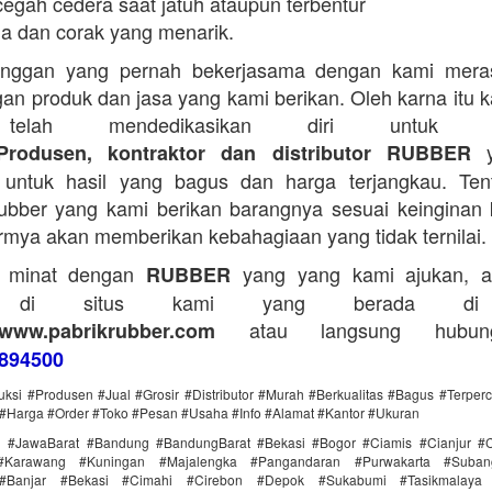
egah cedera saat jatuh ataupun terbentur
a dan corak yang menarik.
anggan yang pernah bekerjasama dengan kami mera
an produk dan jasa yang kami berikan. Oleh karna itu 
telah mendedikasikan diri untuk me
y
Produsen, kontraktor dan distributor RUBBER
untuk hasil yang bagus dan harga terjangkau. Tent
bber yang kami berikan barangnya sesuai keinginan 
rmya akan memberikan kebahagiaan yang tidak ternilai.
a minat dengan
yang yang kami ajukan, a
RUBBER
g di situs kami yang berada di
atau langsung hubun
www.pabrikrubber.com
894500
uksi #Produsen #Jual #Grosir #Distributor #Murah #Berkualitas #Bagus #Terper
#Harga #Order #Toko #Pesan #Usaha #Info #Alamat #Kantor #Ukuran
i #JawaBarat #Bandung #BandungBarat #Bekasi #Bogor #Ciamis #Cianjur #C
#Karawang #Kuningan #Majalengka #Pangandaran #Purwakarta #Suba
Banjar #Bekasi #Cimahi #Cirebon #Depok #Sukabumi #Tasikmalaya