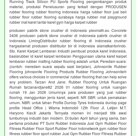
Running Track Silicon PU Sports Flooring pengembangan produk
material, produksi Penelusuran yang terkait dengan PRODUSEN
rubber flooring rubber flooring indonesia harga rubber floor jual beli
rubber floor rubber flooring surabaya harga rubber mat playground
rubber mat karet lantai karet gym harga karpet rubber
produsen pabrik stone crusher di indonesia plexmath.eu Concrete
3406 produsen pabrik stone crusher di indonesia pabrik crusher di
indonesia LimingDistributor rubber flooring di indonesia crusher
hargaalamat produsen distributor bir di indonesia alamatkantorindo.
Sto. Karet Karpet Lembaran Industri pembuat produk karet Indonesia.
basisrubber id karet karpet lembaran Penggunaan utama karet karpet
lembaran rubber matting rubber flooring adalah untuk: Peredam suara:
(contoh: meredam suara sepatu saat berjalan). Johnsonite Rubber
Flooring johnsonite Flooring Products Rubber Flooring Johnsonite®
offers various choices in commercial rubber flooring that can help solve
any problem. Tarzan And Jane: Rubber Flooring Untuk Ruangan
Rumah tarzanandjane82 2026 01 rubber flooring untuk ruangan
rumah 19 Jan 2026 Umumnya para produsen yang jual rubber
flooring, menggunkan jenis karet, seperti: NR SBR: untuk pemakaian
umum. NBR: untuk tahan Profile Dunlop Tyres Indonesia dunlop page
profile Head Office | Wisma Indomobil 12th Floor Jl. Letjen M.T.
Haryono Kav.8 Jakarta Ternyata momen ini menjadi titik awal
tumbuhnya industri ban modern. Di bulan April tahun yang sama, ban
pertama produksi PT Sumi Rubber Indonesia Jual Gym Rubber Floor
Fitness Rubber Floor Sport Rubber Floor indonetwork gym rubber floor
fitness rubber floor sport rubber Jual Gym Rubber Floor Fitness Rubber