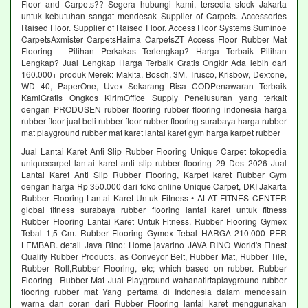
Floor and Carpets?? Segera hubungi kami, tersedia stock Jakarta
untuk kebutuhan sangat mendesak Supplier of Carpets. Accessories
Raised Floor. Supplier of Raised Floor. Access Floor Systems Suminoe
CarpetsAxmister CarpetsHaima CarpetsZT Access Floor Rubber Mat
Flooring | Pilihan Perkakas Terlengkap? Harga Terbaik Pilihan
Lengkap? Jual Lengkap Harga Terbaik Gratis Ongkir Ada lebih dari
160.000+ produk Merek: Makita, Bosch, 3M, Trusco, Krisbow, Dextone,
WD 40, PaperOne, Uvex Sekarang Bisa CODPenawaran Terbaik
KamiGratis Ongkos KirimOffice Supply Penelusuran yang terkait
dengan PRODUSEN rubber flooring rubber flooring indonesia harga
rubber floor jual beli rubber floor rubber flooring surabaya harga rubber
mat playground rubber mat karet lantai karet gym harga karpet rubber
Jual Lantai Karet Anti Slip Rubber Flooring Unique Carpet tokopedia
uniquecarpet lantai karet anti slip rubber flooring 29 Des 2026 Jual
Lantai Karet Anti Slip Rubber Flooring, Karpet karet Rubber Gym
dengan harga Rp 350.000 dari toko online Unique Carpet, DKI Jakarta
Rubber Flooring Lantai Karet Untuk Fitness • ALAT FITNES CENTER
global fitness surabaya rubber flooring lantai karet untuk fitness
Rubber Flooring Lantai Karet Untuk Fitness. Rubber Flooring Gymex
Tebal 1,5 Cm. Rubber Flooring Gymex Tebal HARGA 210.000 PER
LEMBAR. detail Java Rino: Home javarino JAVA RINO World's Finest
Quality Rubber Products. as Conveyor Belt, Rubber Mat, Rubber Tile,
Rubber Roll,Rubber Flooring, etc; which based on rubber. Rubber
Flooring | Rubber Mat Jual Playground wahanatirtaplayground rubber
flooring rubber mat Yang pertama di Indonesia dalam mendesain
warna dan coran dari Rubber Flooring lantai karet menggunakan