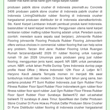
rubber mat karet lantai karet gym harga karpet rubber
produsen pabrik stone crusher di indonesia plexmath.eu Concrete
3406 produsen pabrik stone crusher di indonesia pabrik crusher di
indonesia LimingDistributor rubber flooring di indonesia crusher
hargaalamat produsen distributor bir di indonesia alamatkantorindo.
Sto. Karet Karpet Lembaran Industri pembuat produk karet Indonesia.
basisrubber id karet karpet lembaran Penggunaan utama karet karpet
lembaran rubber matting rubber flooring adalah untuk: Peredam suara:
(contoh: meredam suara sepatu saat berjalan). Johnsonite Rubber
Flooring johnsonite Flooring Products Rubber Flooring Johnsonite®
offers various choices in commercial rubber flooring that can help solve
any problem. Tarzan And Jane: Rubber Flooring Untuk Ruangan
Rumah tarzanandjane82 2026 01 rubber flooring untuk ruangan
rumah 19 Jan 2026 Umumnya para produsen yang jual rubber
flooring, menggunkan jenis karet, seperti: NR SBR: untuk pemakaian
umum. NBR: untuk tahan Profile Dunlop Tyres Indonesia dunlop page
profile Head Office | Wisma Indomobil 12th Floor Jl. Letjen M.T.
Haryono Kav.8 Jakarta Ternyata momen ini menjadi titik awal
tumbuhnya industri ban modern. Di bulan April tahun yang sama, ban
pertama produksi PT Sumi Rubber Indonesia Jual Gym Rubber Floor
Fitness Rubber Floor Sport Rubber Floor indonetwork gym rubber floor
fitness rubber floor sport rubber Jual Gym Rubber Floor Fitness Rubber
Floor Sport Rubber Floor Surabaya Baliwerti72 dari ud.sahabat
baliwerti 72 surabaya di Jawa Timur. Spesifikasi dan Daftar Produsen
Stone Crusher Di Pune l4cw.eu Produk Daftar Produsen Stone Crusher
Di Pune Distributor rubber flooring di indonesia crusher hargaalamat