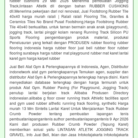
rubber cushions 29 Mei 2026 Menerima pembuatan Jogging
Track,lintasan Atletik dll dengan bahan RUBBER CUSHIONS
dll.Menerima pekerjaan dari nol renovasi, Jual Footstrong Rubber Tile
40x40 harga murah ralali | Ralali ralali Flooring Tile, Granites &
Ceramics Tiles No Brand Pusat Footstrong,Harga Footstrong Rubber
Tile 40x40 berkualitas. untuk taman bermain anak anak (playground),
jogging track, lantai pinggir kolam renang Running Track Silicon PU
Sports Flooring pengembangan produk material, produksi
Penelusuran yang terkait dengan PRODUSEN rubber flooring rubber
flooring indonesia harga rubber floor jual beli rubber floor rubber
flooring surabaya harga rubber mat playground rubber mat karet lantai
karet gym harga karpet rubber
Jual Beli Alat Gym & Perlengkapannya di Indonesia, Agen, Distributor
indonetwork alat gym perlengkapannya Temukan agen, supplier dan
distributor Alat Gym & Perlengkapannya terlengkap hanya disini. Kami
menyediakan database terlengkap dengan harga termurah untuk
produk Alat Gym. Rubber Paving (For Playground, Jogging Track)
penutup lantai berjalan track Alibaba Produsen Directory
indonesian.alibaba g floor cover running track Athletic facilities sport
and gym used rubber althetic running track flooring, synthetic Harga
murah 13 Mm Sintetis Lantai Karet Untuk Menjalankan Track Rubber
Crumb Powder tentang pembuatan lapangan tenis
pembuatanlapangantenis author pembuatanlapangantenis 9 Apr 2026
Kami dari produsen Rubber Crumb Powder (Tepung Karet)
memberikan solusi yaitu LINTASAN ATLETIK JOGGING TRACK
GRAVEL. Info Jual Beli, Iklan dan Jasa Infokotajakarta infokotajakarta