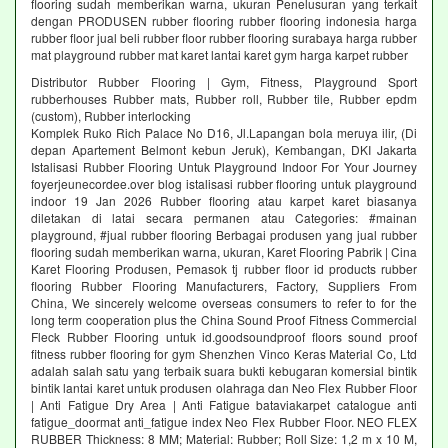
flooring sudah memberikan warna, ukuran Penelusuran yang terkait
dengan PRODUSEN rubber flooring rubber flooring indonesia harga
rubber floor jual beli rubber floor rubber flooring surabaya harga rubber
mat playground rubber mat karet lantai karet gym harga karpet rubber
Distributor Rubber Flooring | Gym, Fitness, Playground Sport
rubberhouses Rubber mats, Rubber roll, Rubber tile, Rubber epdm
(custom), Rubber interlocking
Komplek Ruko Rich Palace No D16, Jl.Lapangan bola meruya ilir, (Di
depan Apartement Belmont kebun Jeruk), Kembangan, DKI Jakarta
Istalisasi Rubber Flooring Untuk Playground Indoor For Your Journey
foyerjeunecordee.over blog istalisasi rubber flooring untuk playground
indoor 19 Jan 2026 Rubber flooring atau karpet karet biasanya
diletakan di latai secara permanen atau Categories: #mainan
playground, #jual rubber flooring Berbagai produsen yang jual rubber
flooring sudah memberikan warna, ukuran, Karet Flooring Pabrik | Cina
Karet Flooring Produsen, Pemasok tj rubber floor id products rubber
flooring Rubber Flooring Manufacturers, Factory, Suppliers From
China, We sincerely welcome overseas consumers to refer to for the
long term cooperation plus the China Sound Proof Fitness Commercial
Fleck Rubber Flooring untuk id.goodsoundproof floors sound proof
fitness rubber flooring for gym Shenzhen Vinco Keras Material Co, Ltd
adalah salah satu yang terbaik suara bukti kebugaran komersial bintik
bintik lantai karet untuk produsen olahraga dan Neo Flex Rubber Floor
| Anti Fatigue Dry Area | Anti Fatigue bataviakarpet catalogue anti
fatigue_doormat anti_fatigue index Neo Flex Rubber Floor. NEO FLEX
RUBBER Thickness: 8 MM; Material: Rubber; Roll Size: 1,2 m x 10 M,