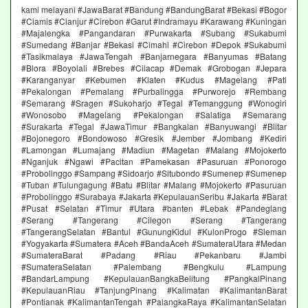
kami melayani #JawaBarat #Bandung #BandungBarat #Bekasi #Bogor
#Ciamis #Cianjur #Cirebon #Garut #Indramayu #Karawang #Kuningan
#Majalengka #Pangandaran #Purwakarta #Subang #Sukabumi
#Sumedang #Banjar #Bekasi #Cimahi #Cirebon #Depok #Sukabumi
#Tasikmalaya #JawaTengah #Banjarnegara #Banyumas #Batang
#Blora #Boyolali #Brebes #Cilacap #Demak #Grobogan #Jepara
#Karanganyar #Kebumen #Klaten #Kudus #Magelang #Pati
#Pekalongan #Pemalang #Purbalingga #Purworejo #Rembang
#Semarang #Sragen #Sukoharjo #Tegal #Temanggung #Wonogiri
#Wonosobo #Magelang #Pekalongan #Salatiga #Semarang
#Surakarta #Tegal #JawaTimur #Bangkalan #Banyuwangi #Blitar
#Bojonegoro #Bondowoso #Gresik #Jember #Jombang #Kediri
#Lamongan #Lumajang #Madiun #Magetan #Malang #Mojokerto
#Nganjuk #Ngawi #Pacitan #Pamekasan #Pasuruan #Ponorogo
#Probolinggo #Sampang #Sidoarjo #Situbondo #Sumenep #Sumenep
#Tuban #Tulungagung #Batu #Blitar #Malang #Mojokerto #Pasuruan
#Probolinggo #Surabaya #Jakarta #KepulauanSeribu #Jakarta #Barat
#Pusat #Selatan #Timur #Utara #banten #Lebak #Pandeglang
#Serang #Tangerang #Cilegon #Serang #Tangerang
#TangerangSelatan #Bantul #GunungKidul #KulonProgo #Sleman
#Yogyakarta #Sumatera #Aceh #BandaAceh #SumateraUtara #Medan
#SumateraBarat #Padang #Riau #Pekanbaru #Jambi
#SumateraSelatan #Palembang #Bengkulu #Lampung
#BandarLampung #KepulauanBangkaBelitung #PangkalPinang
#KepulauanRiau #TanjungPinang #Kalimatan #KalimantanBarat
#Pontianak #KalimantanTengah #PalangkaRaya #KalimantanSelatan