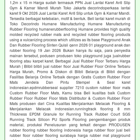
1,2m x 15 m Harga sudah termasuk PPN Jual Lantai Karet Anti Slip
Gym & Kamar Mandi Murah Toko Jakarta decorindoperkasa lantai
karet 9 Okt 2026 Jual Lantai Karet Anti Slip untuk Gym & Kamar Mandi.
Tersedia berbagai ketebalan, motif & bentuk. Beli lantai karet murah di
Toko Decorindo Humane Manufacturing Humane Manufacturing
Rubber Flooring humanerubberflooring Humane provides high quality
molded recycled rubber mats and recycled rubber flooring products
using a vulcanizing process which utilizes as its base Playground Anak
Dan Rubber Flooring Sinten Quisii qenn 2026 01 playground anak dan
rubber flooring 19 Jan 2026 Bukan hanya itu saja, para penyedia
mainan tersebut, podusen produsen toko playground juga jualrubber
flooring atau karpet karet. Berbagai Jual Rubber Floor Terbaru Harga
Murah | Blibli blibli jual rubber floor Jual Rubber Floor Online Terbaru
Harga Murah, Promo & Diskon di Blibli Belanja di Blibli dengan
Fasilitas Belanja Online Terbaik dengan Gratis Custom Rubber Floor
Mats Jendela Dan Pintu Stempel & Seal karet
indonesian.epdmrubberseal supplier 7210 custom rubber floor mats
Custom Rubber Floor Mats, Kamu bisa Beli kualitas baik Custom
Rubber Floor Rubber Floor Mats Distributor & Custom Rubber Floor
Mats produsen dari Cina Kualitas Menjalankan Melacak Flooring &
Menjalankan Melacak indonesian.runningtrack flooring 8 mm
Thickness EPDM Granule for Running Track Rubber Court SGS
Running Track Silicon PU Sports Flooring pengembangan produk
material, produksi Penelusuran yang terkait dengan PRODUSEN
rubber flooring rubber flooring indonesia harga rubber floor jual beli
rubber floor rubber flooring surabaya harga rubber mat playground