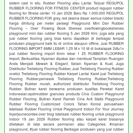
sistem cast in situ. Rubber Flooring atau Lantai Terjual REGUPOL
RUBBER FLOORING FOR FITNESS CENTER product regupol rubber
flooring for fitness center 10 Jan 2026 Baru Rp 1.000.000 REGUPOL
RUBBER FLOORING FOR grey, red (warna dasar semua rubber black)
harga dihitung per meter persegi Playground Mini Dan Rubber
Flooring – Over Flowing Book Shelves overflowingbookshelves
playground mini dan rubber flooring 5 Jan 2026 Kini, juga ada yang
jual rubber flooring yang bisa kamu dapatkan di berbagai tempat
produsen playground baik itu di online ataupun offline. Jual RUBBER
FLOORING IMPORT 6MM LEBAR 1,25 M x 10 M di bukalapak 2dtu1v
jual rubber flooring import 6mm lebar 1 25 RUBBER FLOORING
Import, Berkualitas, Nyaman dipakai dan membuat Tampilan Ruangan
Anda Menjadi Mewah & Elegant. Selain Nyaman & Kuat, Juga
Distributor Trelleborg Flooring Rubber, Jual Trelleborg Flooring Rubber
onebiz Trelleborg Flooring Rubber Karpet Lantai Karet jual Trelleborg
Flooring Rubber,pemasok Trelleborg Flooring Rubber,Trelleborg
Flooring Rubber murah, authorized distributor Trelleborg Flooring
Rubber. Butiran karet berwarna produsen kualitas Perekat Karet
indonesian.epdmrubber granules products Cina Custom Playground
Rubber Flooring, Butiran Karet Ramah Cina Anti Statis Playground
Rubber Flooring Customized Colors Tahan Korosi perusahaan
Istalisasi Rubber Flooring Untuk Playground Indoor For Your Journey
foyerjeunecordee.over blog istalisasi rubber flooring untuk playground
indoor 19 Jan 2026 Rubber flooring atau karpet karet biasanya
diletakan di latai secara permanen atau Categories: #mainan
playground, #jual rubber flooring Berbagai produsen yang jual rubber