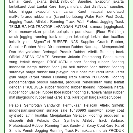
Lantai Karet, jakarta Beli,Distributor, Supplier, Eksportir jakarta
lantaikaret Jual Lantai Karet harga murah, dari distributor, supplier,
toko, hingga eksportir dan Lantai Karet mattJual perforated
matPerforared rubber mat (karpet berlubang Water Park, Pool Deck,
Jogging Track, Althletic Running Track, Wall Protect, Jogging Track
TEXMURA KONTRAKTOR LAPANGAN FUTSAL texmura joggingtrack
Kami menawarkan produk pelapisan permukaan (Floor Finishing)
untuk jogging running track dengan teknologi terkini dan kualitas
terbaik yaitu SigmaTurf RUBBER NAS Supplier Crumb Rubber,
Supplier Rubber Mesh 30 rubbernas Rubber Nas Juga Memproduksi
Dan Menyediakan Berbagai Produk Rubber Atletik Running track
Official ASEAN GAMES Senayan Jakarta Palembang Penelusuran
yang terkait dengan PRODUSEN rubber flooring rubber flooring
indonesia harga rubber floor jual beli rubber floor rubber flooring
surabaya harga rubber mat playground rubber mat karet lantai karet
gym harga karpet rubber Running Track Silicon PU Sports Flooring
pengembangan produk material, produksi Penelusuran yang terkait
dengan PRODUSEN rubber flooring rubber flooring indonesia harga
rubber floor jual beli rubber floor rubber flooring surabaya harga rubber
mat playground rubber mat karet lantai karet gym harga karpet rubber
Pelapis Semprotan Sandwich Permukaan Pelacak Atletik Sintetik
indonesian.sportcourt surface sale 10486993 sandwich spray coat
synthetic athlit kualitas Menjalankan Melacak Flooring produsen &
eksportir Beli Pelapis Coat Synthetic Athletic Track Surface,
Prefabricated Rubber Running Track Sandwich Spray Coat Karet Karet
Sintetis Penuh Jogging Running Track Permukaan. murah PRODUK