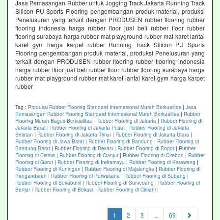
Jasa Pemasangan Rubber untuk Jogging Track Jakarta Running Track
Silicon PU Sports Flooring pengembangan produk material, produksi
Penelusuran yang terkait dengan PRODUSEN rubber flooring rubber
flooring indonesia harga rubber floor jual beli rubber floor rubber
flooring surabaya harga rubber mat playground rubber mat karet lantai
karet gym harga karpet rubber Running Track Silicon PU Sports
Flooring pengembangan produk material, produksi Penelusuran yang
terkait dengan PRODUSEN rubber flooring rubber flooring indonesia
harga rubber floor jual beli rubber floor rubber flooring surabaya harga
rubber mat playground rubber mat karet lantai karet gym harga karpet
rubber
Tag :
Produksi Rubber Flooring Standard Internasional Murah Berkualitas
|
Jasa
Pemasangan Rubber Flooring Standard Internasional Murah Berkualitas
|
Rubber
Flooring Murah Bagus Berkualitas
|
Rubber Flooring di Jakarta
|
Rubber Flooring di
Jakarta Barat
|
Rubber Flooring di Jakarta Pusat
|
Rubber Flooring di Jakarta
Selatan
|
Rubber Flooring di Jakarta Timur
|
Rubber Flooring di Jakarta Utara
|
Rubber Flooring di Jawa Barat
|
Rubber Flooring di Bandung
|
Rubber Flooring di
Bandung Barat
|
Rubber Flooring di Bekasi
|
Rubber Flooring di Bogor
|
Rubber
Flooring di Ciamis
|
Rubber Flooring di Cianjur
|
Rubber Flooring di Cirebon
|
Rubber
Flooring di Garut
|
Rubber Flooring di Indramayu
|
Rubber Flooring di Karawang
|
Rubber Flooring di Kuningan
|
Rubber Flooring di Majalengka
|
Rubber Flooring di
Pangandaran
|
Rubber Flooring di Purwakarta
|
Rubber Flooring di Subang
|
Rubber Flooring di Sukabumi
|
Rubber Flooring di Sumedang
|
Rubber Flooring di
Banjar
|
Rubber Flooring di Bekasi
|
Rubber Flooring di Cimahi
|
(current)
1
2
3
...
69