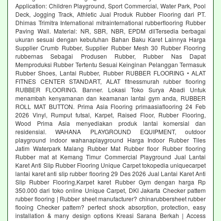
Application: Children Playground, Sport Commercial, Water Park, Pool
Deck, Jogging Track, Athletic Jual Produk Rubber Flooring dari PT.
Dhimas Trimitra International mitrainternational rubberflooring Rubber
Paving Wall. Material: NR, SBR, NBR, EPDM dllTersedia berbagai
ukuran sesuai dengan kebutuhan Bahan Baku Karet Lainnya Harga
Supplier Crumb Rubber, Supplier Rubber Mesh 30 Rubber Flooring
rubbernas Sebagai Produsen Rubber, Rubber Nas Dapat
Memproduksi Rubber Tertentu Sesuai Keinginan Pelanggan Termasuk
Rubber Shoes, Lantai Rubber, Rubber RUBBER FLOORING • ALAT
FITNES CENTER STANDART, ALAT fitnessmurah rubber flooring
RUBBER FLOORING. Banner. Lokasi Toko Surya Abadi Untuk
menambah kenyamanan dan keamanan lantai gym anda, RUBBER
ROLL MAT BUTTON. Prima Asia Flooring primaasiaflooring 24 Feb
2026 Vinyl, Rumput futsal, Karpet, Raised Floor, Rubber Flooring,
Wood Prima Asia menyediakan produk lantai komersial dan
residensial. WAHANA PLAYGROUND EQUIPMENT, outdoor
playground indoor wahanaplayground Harga Indoor Rubber Tiles
Jatim Waterpark Malang Rubber Mat Rubber floor Rubber flooring
Rubber mat at Kemang Timur Commercial Playground Jual Lantai
Karet Anti Slip Rubber Flooring Unique Carpet tokopedia uniquecarpet
lantai karet anti slip rubber flooring 29 Des 2026 Jual Lantai Karet Anti
Slip Rubber Flooring,Karpet karet Rubber Gym dengan harga Rp
350.000 dari toko online Unique Carpet, DKI Jakarta Checker pattem
rubber flooring | Rubber sheet manufacturer? chinarubbersheet rubber
flooing Checker pattem? perfect shock absorption, protection, easy
installation & many design options Kreasi Sarana Berkah | Access