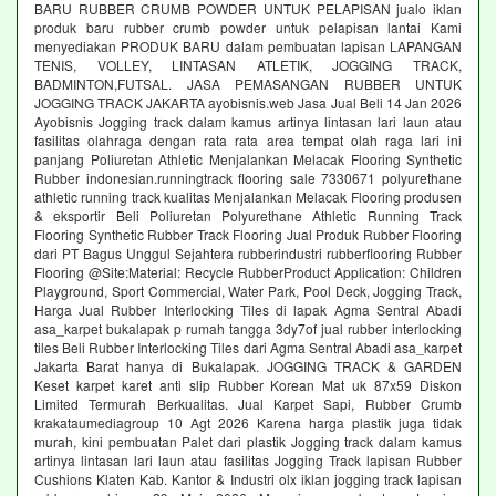
BARU RUBBER CRUMB POWDER UNTUK PELAPISAN jualo iklan
produk baru rubber crumb powder untuk pelapisan lantai Kami
menyediakan PRODUK BARU dalam pembuatan lapisan LAPANGAN
TENIS, VOLLEY, LINTASAN ATLETIK, JOGGING TRACK,
BADMINTON,FUTSAL. JASA PEMASANGAN RUBBER UNTUK
JOGGING TRACK JAKARTA ayobisnis.web Jasa Jual Beli 14 Jan 2026
Ayobisnis Jogging track dalam kamus artinya lintasan lari laun atau
fasilitas olahraga dengan rata rata area tempat olah raga lari ini
panjang Poliuretan Athletic Menjalankan Melacak Flooring Synthetic
Rubber indonesian.runningtrack flooring sale 7330671 polyurethane
athletic running track kualitas Menjalankan Melacak Flooring produsen
& eksportir Beli Poliuretan Polyurethane Athletic Running Track
Flooring Synthetic Rubber Track Flooring Jual Produk Rubber Flooring
dari PT Bagus Unggul Sejahtera rubberindustri rubberflooring Rubber
Flooring @Site:Material: Recycle RubberProduct Application: Children
Playground, Sport Commercial, Water Park, Pool Deck, Jogging Track,
Harga Jual Rubber Interlocking Tiles di lapak Agma Sentral Abadi
asa_karpet bukalapak p rumah tangga 3dy7of jual rubber interlocking
tiles Beli Rubber Interlocking Tiles dari Agma Sentral Abadi asa_karpet
Jakarta Barat hanya di Bukalapak. JOGGING TRACK & GARDEN
Keset karpet karet anti slip Rubber Korean Mat uk 87x59 Diskon
Limited Termurah Berkualitas. Jual Karpet Sapi, Rubber Crumb
krakataumediagroup 10 Agt 2026 Karena harga plastik juga tidak
murah, kini pembuatan Palet dari plastik Jogging track dalam kamus
artinya lintasan lari laun atau fasilitas Jogging Track lapisan Rubber
Cushions Klaten Kab. Kantor & Industri olx iklan jogging track lapisan