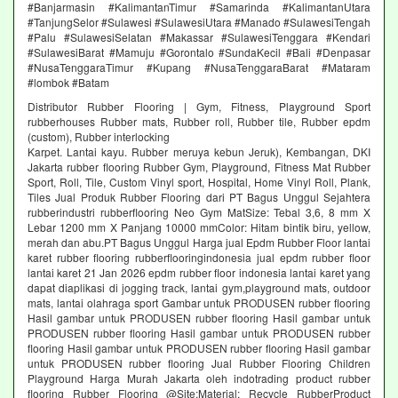
#Banjarmasin #KalimantanTimur #Samarinda #KalimantanUtara
#TanjungSelor #Sulawesi #SulawesiUtara #Manado #SulawesiTengah
#Palu #SulawesiSelatan #Makassar #SulawesiTenggara #Kendari
#SulawesiBarat #Mamuju #Gorontalo #SundaKecil #Bali #Denpasar
#NusaTenggaraTimur #Kupang #NusaTenggaraBarat #Mataram
#lombok #Batam
Distributor Rubber Flooring | Gym, Fitness, Playground Sport
rubberhouses Rubber mats, Rubber roll, Rubber tile, Rubber epdm
(custom), Rubber interlocking
Karpet. Lantai kayu. Rubber meruya kebun Jeruk), Kembangan, DKI
Jakarta rubber flooring Rubber Gym, Playground, Fitness Mat Rubber
Sport, Roll, Tile, Custom Vinyl sport, Hospital, Home Vinyl Roll, Plank,
Tiles Jual Produk Rubber Flooring dari PT Bagus Unggul Sejahtera
rubberindustri rubberflooring Neo Gym MatSize: Tebal 3,6, 8 mm X
Lebar 1200 mm X Panjang 10000 mmColor: Hitam bintik biru, yellow,
merah dan abu.PT Bagus Unggul Harga jual Epdm Rubber Floor lantai
karet rubber flooring rubberflooringindonesia jual epdm rubber floor
lantai karet 21 Jan 2026 epdm rubber floor indonesia lantai karet yang
dapat diaplikasi di jogging track, lantai gym,playground mats, outdoor
mats, lantai olahraga sport Gambar untuk PRODUSEN rubber flooring
Hasil gambar untuk PRODUSEN rubber flooring Hasil gambar untuk
PRODUSEN rubber flooring Hasil gambar untuk PRODUSEN rubber
flooring Hasil gambar untuk PRODUSEN rubber flooring Hasil gambar
untuk PRODUSEN rubber flooring Jual Rubber Flooring Children
Playground Harga Murah Jakarta oleh indotrading product rubber
flooring Rubber Flooring @Site:Material: Recycle RubberProduct