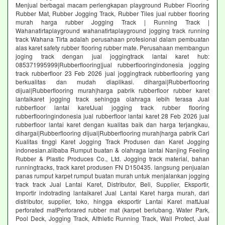
Menjual berbagai macam perlengkapan playground Rubber Flooring
Rubber Mat, Rubber Jogging Track, Rubber Tiles jual rubber flooring
murah harga rubber Jogging Track | Running Track |
Wahanatirtaplayground wahanatirtaplayground jogging track running
track Wahana Tirta adalah perusahaan profesional dalam pembuatan
alas karet safety rubber flooring rubber mate. Perusahaan membangun
joging track dengan jual joggingtrack lantai karet hub:
085371995999|Rubberflooring|jual rubberflooringindonesia jogging
track rubberfloor 23 Feb 2026 jual joggingtrack rubberflooring yang
berkualitas dan mudah diaplikasi. dihargai|Rubberflooring
dijual|Rubberflooring murah|harga pabrik rubberfloor rubber karet
lantaikaret jogging track sehingga olahraga lebih terasa Jual
rubberfloor lantai karetJual jogging track rubber flooring
rubberflooringindonesia jual rubberfloor lantai karet 28 Feb 2026 jual
rubberfloor lantai karet dengan kualitas baik dan harga terjangkau,
dihargai|Rubberflooring dijual|Rubberflooring murah|harga pabrik Cari
Kualitas tinggi Karet Jogging Track Produsen dan Karet Jogging
indonesian.alibaba Rumput buatan & olahraga lantai Nanjing Feeling
Rubber & Plastic Produces Co., Ltd. Jogging track material, bahan
runningtracks, track karet produsen FN D150435. langsung penjualan
panas rumput karpet rumput buatan murah untuk menjalankan jogging
track track Jual Lantai Karet, Distributor, Beli, Supplier, Eksportir,
Importir indotrading lantaikaret Jual Lantai Karet harga murah, dari
distributor, supplier, toko, hingga eksportir Lantai Karet mattJual
perforated matPerforared rubber mat (karpet berlubang. Water Park,
Pool Deck, Jogging Track, Althletic Running Track, Wall Protect, Jual