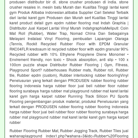
produsen distributor bir di. stone crusher produsen di india. stone
crusher resales in. mesin batu Murah dan Kualitas Tinggi lantai karet
gym Produk Alibaba indonesian.alibaba Supplier Cari Seleksi Terbaik
dari lantai karet gym Produsen dan Murah sert Kualitas Tinggi lantai
karet product detail gym epdm rubber flooring mat Indah Graphia |
Distributor Jual Karpet Lantai Vinyl Murah indahgraphiaMeliputi: Coin
Mat Roll (Rubber), Water Trap, Nomad China Dan Sebagainya
Melayani Instalasi Vinyl Flooring, pembuatan Lapangan Olaraga
(Tennis, Rockit Recycled Rubber Floor with EPDM Granular
RKC04FLR kredoaum id recycled rubber floor with epdm granular 90%
Recycled rubber with 10% Ethylene Propylene Diene Monomer •
Envirement friendly, non toxic • Shock absorption, anti slip • 100 x
100cm puzzle shape Distributor Rubber Flooring | Gym, Fitness,
Playground Sport? rubberhouses Rubber mats, Rubber roll, Rubber
tile, Rubber epdm (custom), Rubber interlocking rubber flooringVinyl
Penelusuran yang terkait dengan PRODUSEN rubber flooring rubber
flooring indonesia harga rubber floor jual beli rubber floor rubber
flooring surabaya harga rubber mat playground rubber mat karet lantai
karet gym harga karpet rubber Running Track Silicon PU Sports
Flooring pengembangan produk material, produksi Penelusuran yang
terkait dengan PRODUSEN rubber flooring rubber flooring indonesia
harga rubber floor jual beli rubber floor rubber flooring surabaya harga
rubber mat playground rubber mat karet lantai karet gym harga karpet
rubber
Rubber Flooring Rubber Mat, Rubber Jogging Track, Rubber Tiles jual
wahanaplayground index1.php?wahana=3&idc=Rubber%20Flooring