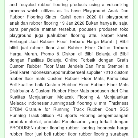
and recycled rubber flooring products using a vulcanizing
process which utilizes as its base Playground Anak Dan
Rubber Flooring Sinten Quisii qenn 2026 01 playground
anak dan rubber flooring 19 Jan 2026 Bukan hanya itu saja,
para penyedia mainan tersebut, podusen produsen toko
playground juga jualrubber flooring atau karpet karet.
Berbagai Jual Rubber Floor Terbaru Harga Murah | Blibli
blibli jual rubber floor Jual Rubber Floor Online Terbaru
Harga Murah, Promo & Diskon di Blibli Belanja di Blibli
dengan Fasilitas Belanja Online Terbaik dengan Gratis
Custom Rubber Floor Mats Jendela Dan Pintu Stempel &
Seal karet indonesian.epdmrubberseal supplier 7210 custom
rubber floor mats Custom Rubber Floor Mats, Kamu bisa
Beli kualitas baik Custom Rubber Floor Rubber Floor Mats
Distributor & Custom Rubber Floor Mats produsen dari Cina
Kualitas Menjalankan Melacak Flooring & Menjalankan
Melacak indonesian.runningtrack flooring 8 mm Thickness
EPDM Granule for Running Track Rubber Court SGS
Running Track Silicon PU Sports Flooring pengembangan
produk material, produksi Penelusuran yang terkait dengan
PRODUSEN rubber flooring rubber flooring indonesia harga
rubber floor jual beli rubber floor rubber flooring surabaya