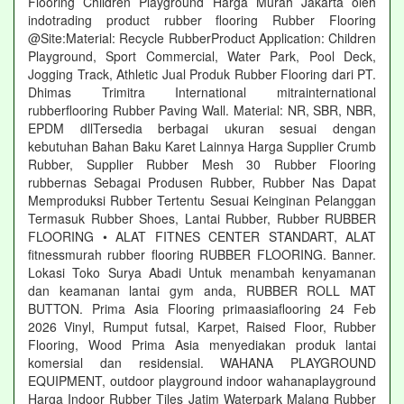
Flooring Children Playground Harga Murah Jakarta oleh
indotrading product rubber flooring Rubber Flooring
@Site:Material: Recycle RubberProduct Application: Children
Playground, Sport Commercial, Water Park, Pool Deck,
Jogging Track, Athletic Jual Produk Rubber Flooring dari PT.
Dhimas Trimitra International mitrainternational
rubberflooring Rubber Paving Wall. Material: NR, SBR, NBR,
EPDM dllTersedia berbagai ukuran sesuai dengan
kebutuhan Bahan Baku Karet Lainnya Harga Supplier Crumb
Rubber, Supplier Rubber Mesh 30 Rubber Flooring
rubbernas Sebagai Produsen Rubber, Rubber Nas Dapat
Memproduksi Rubber Tertentu Sesuai Keinginan Pelanggan
Termasuk Rubber Shoes, Lantai Rubber, Rubber RUBBER
FLOORING • ALAT FITNES CENTER STANDART, ALAT
fitnessmurah rubber flooring RUBBER FLOORING. Banner.
Lokasi Toko Surya Abadi Untuk menambah kenyamanan
dan keamanan lantai gym anda, RUBBER ROLL MAT
BUTTON. Prima Asia Flooring primaasiaflooring 24 Feb
2026 Vinyl, Rumput futsal, Karpet, Raised Floor, Rubber
Flooring, Wood Prima Asia menyediakan produk lantai
komersial dan residensial. WAHANA PLAYGROUND
EQUIPMENT, outdoor playground indoor wahanaplayground
Harga Indoor Rubber Tiles Jatim Waterpark Malang Rubber