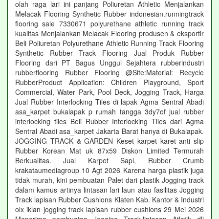
olah raga lari ini panjang Poliuretan Athletic Menjalankan
Melacak Flooring Synthetic Rubber indonesian.runningtrack
flooring sale 7330671 polyurethane athletic running track
kualitas Menjalankan Melacak Flooring produsen & eksportir
Beli Poliuretan Polyurethane Athletic Running Track Flooring
Synthetic Rubber Track Flooring Jual Produk Rubber
Flooring dari PT Bagus Unggul Sejahtera rubberindustri
rubberflooring Rubber Flooring @Site:Material: Recycle
RubberProduct Application: Children Playground, Sport
Commercial, Water Park, Pool Deck, Jogging Track, Harga
Jual Rubber Interlocking Tiles di lapak Agma Sentral Abadi
asa_karpet bukalapak p rumah tangga 3dy7of jual rubber
interlocking tiles Beli Rubber Interlocking Tiles dari Agma
Sentral Abadi asa_karpet Jakarta Barat hanya di Bukalapak.
JOGGING TRACK & GARDEN Keset karpet karet anti slip
Rubber Korean Mat uk 87x59 Diskon Limited Termurah
Berkualitas. Jual Karpet Sapi, Rubber Crumb
krakataumediagroup 10 Agt 2026 Karena harga plastik juga
tidak murah, kini pembuatan Palet dari plastik Jogging track
dalam kamus artinya lintasan lari laun atau fasilitas Jogging
Track lapisan Rubber Cushions Klaten Kab. Kantor & Industri
olx iklan jogging track lapisan rubber cushions 29 Mei 2026