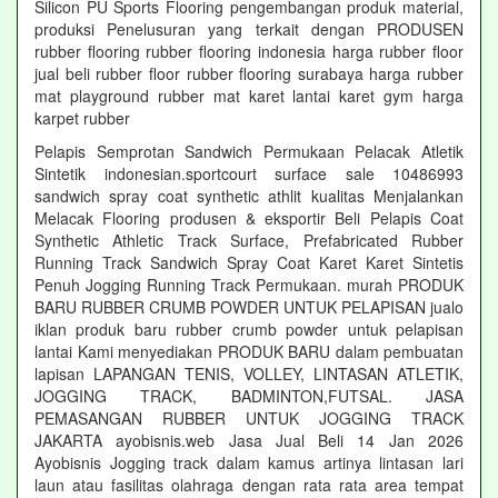
Silicon PU Sports Flooring pengembangan produk material,
produksi Penelusuran yang terkait dengan PRODUSEN
rubber flooring rubber flooring indonesia harga rubber floor
jual beli rubber floor rubber flooring surabaya harga rubber
mat playground rubber mat karet lantai karet gym harga
karpet rubber
Pelapis Semprotan Sandwich Permukaan Pelacak Atletik
Sintetik indonesian.sportcourt surface sale 10486993
sandwich spray coat synthetic athlit kualitas Menjalankan
Melacak Flooring produsen & eksportir Beli Pelapis Coat
Synthetic Athletic Track Surface, Prefabricated Rubber
Running Track Sandwich Spray Coat Karet Karet Sintetis
Penuh Jogging Running Track Permukaan. murah PRODUK
BARU RUBBER CRUMB POWDER UNTUK PELAPISAN jualo
iklan produk baru rubber crumb powder untuk pelapisan
lantai Kami menyediakan PRODUK BARU dalam pembuatan
lapisan LAPANGAN TENIS, VOLLEY, LINTASAN ATLETIK,
JOGGING TRACK, BADMINTON,FUTSAL. JASA
PEMASANGAN RUBBER UNTUK JOGGING TRACK
JAKARTA ayobisnis.web Jasa Jual Beli 14 Jan 2026
Ayobisnis Jogging track dalam kamus artinya lintasan lari
laun atau fasilitas olahraga dengan rata rata area tempat