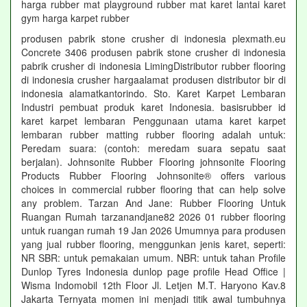
harga rubber mat playground rubber mat karet lantai karet
gym harga karpet rubber
produsen pabrik stone crusher di indonesia plexmath.eu
Concrete 3406 produsen pabrik stone crusher di indonesia
pabrik crusher di indonesia LimingDistributor rubber flooring
di indonesia crusher hargaalamat produsen distributor bir di
indonesia alamatkantorindo. Sto. Karet Karpet Lembaran
Industri pembuat produk karet Indonesia. basisrubber id
karet karpet lembaran Penggunaan utama karet karpet
lembaran rubber matting rubber flooring adalah untuk:
Peredam suara: (contoh: meredam suara sepatu saat
berjalan). Johnsonite Rubber Flooring johnsonite Flooring
Products Rubber Flooring Johnsonite® offers various
choices in commercial rubber flooring that can help solve
any problem. Tarzan And Jane: Rubber Flooring Untuk
Ruangan Rumah tarzanandjane82 2026 01 rubber flooring
untuk ruangan rumah 19 Jan 2026 Umumnya para produsen
yang jual rubber flooring, menggunkan jenis karet, seperti:
NR SBR: untuk pemakaian umum. NBR: untuk tahan Profile
Dunlop Tyres Indonesia dunlop page profile Head Office |
Wisma Indomobil 12th Floor Jl. Letjen M.T. Haryono Kav.8
Jakarta Ternyata momen ini menjadi titik awal tumbuhnya