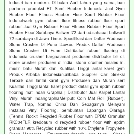
industri ban modern. Di bulan April tahun yang sama, ban
pertama produksi PT Sumi Rubber Indonesia Jual Gym
Rubber Floor Fitness Rubber Floor Sport Rubber Floor
indonetwork gym rubber floor fitness rubber floor sport
rubber Jual Gym Rubber Floor Fitness Rubber Floor Sport
Rubber Floor Surabaya Baliwerti72 dari ud.sahabat baliwerti
72 surabaya di Jawa Timur. Spesifikasi dan Daftar Produsen
Stone Crusher Di Pune l4cw.eu Produk Daftar Produsen
Stone Crusher Di Pune Distributor rubber flooring di
indonesia crusher hargaalamat produsen distributor bir di.
stone crusher produsen di india. stone crusher resales in.
mesin batu Murah dan Kualitas Tinggi lantai karet gym
Produk Alibaba indonesian.alibaba Supplier Cari Seleksi
Terbaik dari lantai karet gym Produsen dan Murah sert
Kualitas Tinggi lantai karet product detail gym epdm rubber
flooring mat Indah Graphia | Distributor Jual Karpet Lantai
Vinyl Murah indahgraphiaMeliputi: Coin Mat Roll (Rubber),
Water Trap, Nomad China Dan Sebagainya Melayani
Instalasi Vinyl Flooring, pembuatan Lapangan Olaraga
(Tennis, Rockit Recycled Rubber Floor with EPDM Granular
RKC04FLR kredoaum id recycled rubber floor with epdm
granular 90% Recycled rubber with 10% Ethylene Propylene