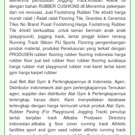
Menerima pembuatan Jogging Track,lintasan Atletik dll
dengan bahan RUBBER CUSHIONS dll.Menerima pekerjaan
dari nol renovasi, Jual Footstrong Rubber Tile 40x40 harga
murah ralali | Ralali ralali Flooring Tile, Granites & Ceramics
Tiles No Brand Pusat Footstrong,Harga Footstrong Rubber
Tile 40x40 berkualitas. untuk taman bermain anak anak
(playground), jogging track, lantai pinggir kolam renang
Running Track Silicon PU Sports Flooring pengembangan
produk material, produksi Penelusuran yang terkait dengan
PRODUSEN rubber flooring rubber flooring indonesia harga
rubber floor jual beli rubber floor rubber flooring surabaya
harga rubber mat playground rubber mat karet lantai karet
gym harga karpet rubber
Jual Beli Alat Gym & Perlengkapannya di Indonesia, Agen,
Distributor indonetwork alat gym perlengkapannya Temukan
agen, supplier dan distributor Alat Gym & Perlengkapannya
terlengkap hanya disini. Kami menyediakan database
terlengkap dengan harga termurah untuk produk Alat Gym.
Rubber Paving (For Playground, Jogging Track) penutup
lantai berjalan track Alibaba Produsen Directory
indonesian.alibaba g floor cover running track Athletic
facilities sport and gym used rubber althetic running track