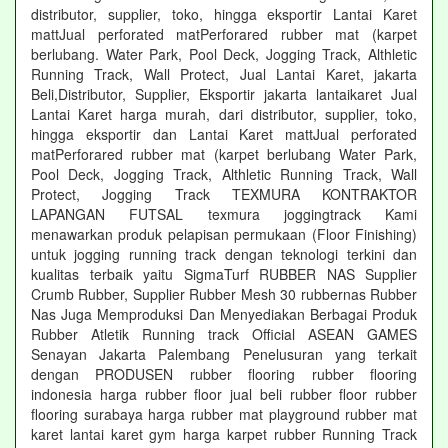
distributor, supplier, toko, hingga eksportir Lantai Karet
mattJual perforated matPerforared rubber mat (karpet
berlubang. Water Park, Pool Deck, Jogging Track, Althletic
Running Track, Wall Protect, Jual Lantai Karet, jakarta
Beli,Distributor, Supplier, Eksportir jakarta lantaikaret Jual
Lantai Karet harga murah, dari distributor, supplier, toko,
hingga eksportir dan Lantai Karet mattJual perforated
matPerforared rubber mat (karpet berlubang Water Park,
Pool Deck, Jogging Track, Althletic Running Track, Wall
Protect, Jogging Track TEXMURA KONTRAKTOR
LAPANGAN FUTSAL texmura joggingtrack Kami
menawarkan produk pelapisan permukaan (Floor Finishing)
untuk jogging running track dengan teknologi terkini dan
kualitas terbaik yaitu SigmaTurf RUBBER NAS Supplier
Crumb Rubber, Supplier Rubber Mesh 30 rubbernas Rubber
Nas Juga Memproduksi Dan Menyediakan Berbagai Produk
Rubber Atletik Running track Official ASEAN GAMES
Senayan Jakarta Palembang Penelusuran yang terkait
dengan PRODUSEN rubber flooring rubber flooring
indonesia harga rubber floor jual beli rubber floor rubber
flooring surabaya harga rubber mat playground rubber mat
karet lantai karet gym harga karpet rubber Running Track