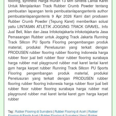
flooring, synthetic Harga murah 13 Mm Sintetis Lantai Karet
Untuk Menjalankan Track Rubber Crumb Powder tentang
pembuatan lapangan tenis pembuatanlapangantenis author
pembuatanlapangantenis 9 Apr 2026 Kami dari produsen
Rubber Crumb Powder (Tepung Karet) memberikan solusi
yaitu LINTASAN ATLETIK JOGGING TRACK GRAVEL. Info
Jual Beli, Iklan dan Jasa Infokotajakarta infokotajakarta Jasa
Pemasangan Rubber untuk Jogging Track Jakarta Running
Track Silicon PU Sports Flooring pengembangan produk
material, produksi Penelusuran yang terkait dengan
PRODUSEN rubber flooring rubber flooring indonesia harga
rubber floor jual beli rubber floor rubber flooring surabaya
harga rubber mat playground rubber mat karet lantai karet
gym harga karpet rubber Running Track Silicon PU Sports
Flooring pengembangan produk material, produksi
Penelusuran yang terkait dengan PRODUSEN rubber
flooring rubber flooring indonesia harga rubber floor jual beli
rubber floor rubber flooring surabaya harga rubber mat
playground rubber mat karet lantai karet gym harga karpet
rubber
Tag :
Rubber Flooring di Sumatera
|
Rubber Flooring di Aceh
|
Rubber
Flooring di Banda Aceh
|
Rubber Flooring di Sumatera Utara
|
Rubber