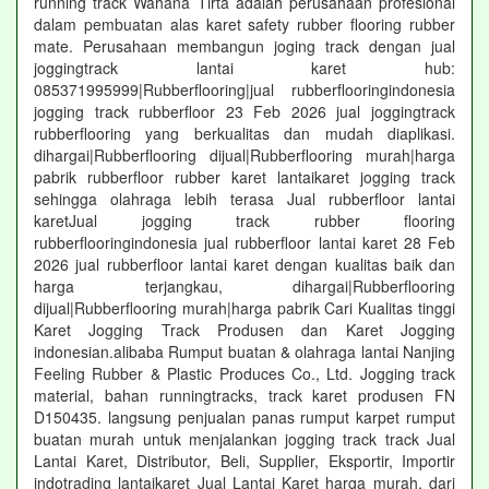
running track Wahana Tirta adalah perusahaan profesional
dalam pembuatan alas karet safety rubber flooring rubber
mate. Perusahaan membangun joging track dengan jual
joggingtrack lantai karet hub:
085371995999|Rubberflooring|jual rubberflooringindonesia
jogging track rubberfloor 23 Feb 2026 jual joggingtrack
rubberflooring yang berkualitas dan mudah diaplikasi.
dihargai|Rubberflooring dijual|Rubberflooring murah|harga
pabrik rubberfloor rubber karet lantaikaret jogging track
sehingga olahraga lebih terasa Jual rubberfloor lantai
karetJual jogging track rubber flooring
rubberflooringindonesia jual rubberfloor lantai karet 28 Feb
2026 jual rubberfloor lantai karet dengan kualitas baik dan
harga terjangkau, dihargai|Rubberflooring
dijual|Rubberflooring murah|harga pabrik Cari Kualitas tinggi
Karet Jogging Track Produsen dan Karet Jogging
indonesian.alibaba Rumput buatan & olahraga lantai Nanjing
Feeling Rubber & Plastic Produces Co., Ltd. Jogging track
material, bahan runningtracks, track karet produsen FN
D150435. langsung penjualan panas rumput karpet rumput
buatan murah untuk menjalankan jogging track track Jual
Lantai Karet, Distributor, Beli, Supplier, Eksportir, Importir
indotrading lantaikaret Jual Lantai Karet harga murah, dari