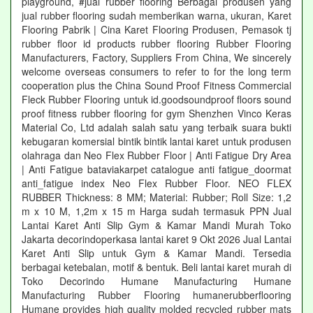
playground, #jual rubber flooring Berbagai produsen yang
jual rubber flooring sudah memberikan warna, ukuran, Karet
Flooring Pabrik | Cina Karet Flooring Produsen, Pemasok tj
rubber floor id products rubber flooring Rubber Flooring
Manufacturers, Factory, Suppliers From China, We sincerely
welcome overseas consumers to refer to for the long term
cooperation plus the China Sound Proof Fitness Commercial
Fleck Rubber Flooring untuk id.goodsoundproof floors sound
proof fitness rubber flooring for gym Shenzhen Vinco Keras
Material Co, Ltd adalah salah satu yang terbaik suara bukti
kebugaran komersial bintik bintik lantai karet untuk produsen
olahraga dan Neo Flex Rubber Floor | Anti Fatigue Dry Area
| Anti Fatigue bataviakarpet catalogue anti fatigue_doormat
anti_fatigue index Neo Flex Rubber Floor. NEO FLEX
RUBBER Thickness: 8 MM; Material: Rubber; Roll Size: 1,2
m x 10 M, 1,2m x 15 m Harga sudah termasuk PPN Jual
Lantai Karet Anti Slip Gym & Kamar Mandi Murah Toko
Jakarta decorindoperkasa lantai karet 9 Okt 2026 Jual Lantai
Karet Anti Slip untuk Gym & Kamar Mandi. Tersedia
berbagai ketebalan, motif & bentuk. Beli lantai karet murah di
Toko Decorindo Humane Manufacturing Humane
Manufacturing Rubber Flooring humanerubberflooring
Humane provides high quality molded recycled rubber mats