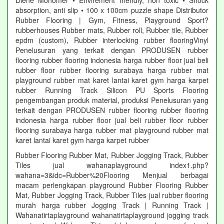
Diene Monomer • Envirement friendly, non toxic • Shock
absorption, anti slip • 100 x 100cm puzzle shape Distributor
Rubber Flooring | Gym, Fitness, Playground Sport?
rubberhouses Rubber mats, Rubber roll, Rubber tile, Rubber
epdm (custom), Rubber interlocking rubber flooringVinyl
Penelusuran yang terkait dengan PRODUSEN rubber
flooring rubber flooring indonesia harga rubber floor jual beli
rubber floor rubber flooring surabaya harga rubber mat
playground rubber mat karet lantai karet gym harga karpet
rubber Running Track Silicon PU Sports Flooring
pengembangan produk material, produksi Penelusuran yang
terkait dengan PRODUSEN rubber flooring rubber flooring
indonesia harga rubber floor jual beli rubber floor rubber
flooring surabaya harga rubber mat playground rubber mat
karet lantai karet gym harga karpet rubber
Rubber Flooring Rubber Mat, Rubber Jogging Track, Rubber
Tiles jual wahanaplayground index1.php?
wahana=3&idc=Rubber%20Flooring Menjual berbagai
macam perlengkapan playground Rubber Flooring Rubber
Mat, Rubber Jogging Track, Rubber Tiles jual rubber flooring
murah harga rubber Jogging Track | Running Track |
Wahanatirtaplayground wahanatirtaplayground jogging track