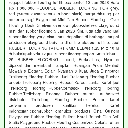
regupol rubber flooring for fitness center 10 Jan 2026 Baru
Rp 1.000.000 REGUPOL RUBBER FLOORING FOR grey,
red (warna dasar semua rubber black) harga dihitung per
meter persegi Playground Mini Dan Rubber Flooring – Over
Flowing Book Shelves overflowingbookshelves playground
mini dan rubber flooring 5 Jan 2026 Kini, juga ada yang jual
rubber flooring yang bisa kamu dapatkan di berbagai tempat
produsen playground baik itu di online ataupun offline. Jual
RUBBER FLOORING IMPORT 6MM LEBAR 1,25 M x 10 M
di bukalapak 2dtu1v jual rubber flooring import 6mm lebar 1
25 RUBBER FLOORING Import, Berkualitas, Nyaman
dipakai dan membuat Tampilan Ruangan Anda Menjadi
Mewah & Elegant. Selain Nyaman & Kuat, Juga Distributor
Trelleborg Flooring Rubber, Jual Trelleborg Flooring Rubber
onebiz Trelleborg Flooring Rubber Karpet Lantai Karet jual
Trelleborg Flooring Rubber,pemasok Trelleborg Flooring
Rubber,Trelleborg Flooring Rubber murah, authorized
distributor Trelleborg Flooring Rubber. Butiran karet
berwarna produsen kualitas Perekat Karet
indonesian.epdmrubber granules products Cina Custom
Playground Rubber Flooring, Butiran Karet Ramah Cina Anti
Statis Playground Rubber Flooring Customized Colors Tahan