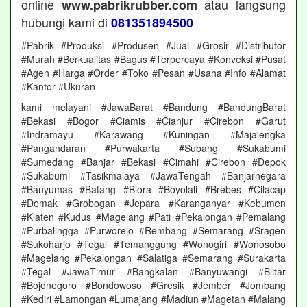
online
atau langsung
www.pabrikrubber.com
hubungi kami di
081351894500
#Pabrik #Produksi #Produsen #Jual #Grosir #Distributor
#Murah #Berkualitas #Bagus #Terpercaya #Konveksi #Pusat
#Agen #Harga #Order #Toko #Pesan #Usaha #Info #Alamat
#Kantor #Ukuran
kami melayani #JawaBarat #Bandung #BandungBarat
#Bekasi #Bogor #Ciamis #Cianjur #Cirebon #Garut
#Indramayu #Karawang #Kuningan #Majalengka
#Pangandaran #Purwakarta #Subang #Sukabumi
#Sumedang #Banjar #Bekasi #Cimahi #Cirebon #Depok
#Sukabumi #Tasikmalaya #JawaTengah #Banjarnegara
#Banyumas #Batang #Blora #Boyolali #Brebes #Cilacap
#Demak #Grobogan #Jepara #Karanganyar #Kebumen
#Klaten #Kudus #Magelang #Pati #Pekalongan #Pemalang
#Purbalingga #Purworejo #Rembang #Semarang #Sragen
#Sukoharjo #Tegal #Temanggung #Wonogiri #Wonosobo
#Magelang #Pekalongan #Salatiga #Semarang #Surakarta
#Tegal #JawaTimur #Bangkalan #Banyuwangi #Blitar
#Bojonegoro #Bondowoso #Gresik #Jember #Jombang
#Kediri #Lamongan #Lumajang #Madiun #Magetan #Malang