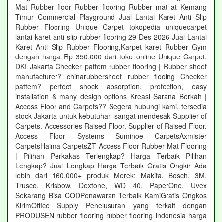
Mat Rubber floor Rubber flooring Rubber mat at Kemang
Timur Commercial Playground Jual Lantai Karet Anti Slip
Rubber Flooring Unique Carpet tokopedia uniquecarpet
lantai karet anti slip rubber flooring 29 Des 2026 Jual Lantai
Karet Anti Slip Rubber Flooring,Karpet karet Rubber Gym
dengan harga Rp 350.000 dari toko online Unique Carpet,
DKI Jakarta Checker pattem rubber flooring | Rubber sheet
manufacturer? chinarubbersheet rubber flooing Checker
pattem? perfect shock absorption, protection, easy
installation & many design options Kreasi Sarana Berkah |
Access Floor and Carpets?? Segera hubungi kami, tersedia
stock Jakarta untuk kebutuhan sangat mendesak Supplier of
Carpets. Accessories Raised Floor. Supplier of Raised Floor.
Access Floor Systems Suminoe CarpetsAxmister
CarpetsHaima CarpetsZT Access Floor Rubber Mat Flooring
| Pilihan Perkakas Terlengkap? Harga Terbaik Pilihan
Lengkap? Jual Lengkap Harga Terbaik Gratis Ongkir Ada
lebih dari 160.000+ produk Merek: Makita, Bosch, 3M,
Trusco, Krisbow, Dextone, WD 40, PaperOne, Uvex
Sekarang Bisa CODPenawaran Terbaik KamiGratis Ongkos
KirimOffice Supply Penelusuran yang terkait dengan
PRODUSEN rubber flooring rubber flooring indonesia harga