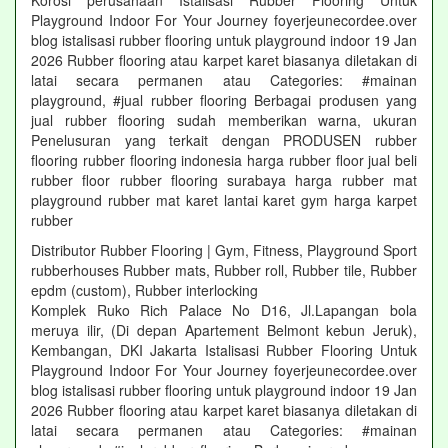
Korosi perusahaan Istalisasi Rubber Flooring Untuk
Playground Indoor For Your Journey foyerjeunecordee.over
blog istalisasi rubber flooring untuk playground indoor 19 Jan
2026 Rubber flooring atau karpet karet biasanya diletakan di
latai secara permanen atau Categories: #mainan
playground, #jual rubber flooring Berbagai produsen yang
jual rubber flooring sudah memberikan warna, ukuran
Penelusuran yang terkait dengan PRODUSEN rubber
flooring rubber flooring indonesia harga rubber floor jual beli
rubber floor rubber flooring surabaya harga rubber mat
playground rubber mat karet lantai karet gym harga karpet
rubber
Distributor Rubber Flooring | Gym, Fitness, Playground Sport
rubberhouses Rubber mats, Rubber roll, Rubber tile, Rubber
epdm (custom), Rubber interlocking
Komplek Ruko Rich Palace No D16, Jl.Lapangan bola
meruya ilir, (Di depan Apartement Belmont kebun Jeruk),
Kembangan, DKI Jakarta Istalisasi Rubber Flooring Untuk
Playground Indoor For Your Journey foyerjeunecordee.over
blog istalisasi rubber flooring untuk playground indoor 19 Jan
2026 Rubber flooring atau karpet karet biasanya diletakan di
latai secara permanen atau Categories: #mainan