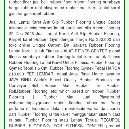
rubber floor jual beli rubber floor rubber flooring surabaya
harga rubber mat playground rubber mat karet lantai karet
gym harga karpet rubber
Jual Lantai Karet Anti Slip Rubber Flooring Unique Carpet
tokopedia uniquecarpet lantai karet anti slip rubber flooring
29 Des 2026 Jual Lantai Karet Anti Slip Rubber Flooring,
Karpet karet Rubber Gym dengan harga Rp 350.000 dari
toko online Unique Carpet, DKI Jakarta Rubber Flooring
Lantai Karet Untuk Fitness • ALAT FITNES CENTER global
fitness surabaya rubber flooring lantai karet untuk fitness
Rubber Flooring Lantai Karet Untuk Fitness. Rubber Flooring
Gymex Tebal 1,5 Cm. Rubber Flooring Gymex Tebal HARGA
210.000 PER LEMBAR. detail Java Rino: Home javarino
JAVA RINO World's Finest Quality Rubber Products. as
Conveyor Belt, Rubber Mat, Rubber Tile, Rubber
Roll,Rubber Flooring, etc; which based on rubber. Rubber
Flooring | Rubber Mat Jual Playground
wahanatirtaplayground rubber flooring rubber mat Yang
pertama di Indonesia dalam mendesain warna dan coran
dari Rubber Flooring lantai karet menggunakan sistem cast
in situ. Rubber Flooring atau Lantai Terjual REGUPOL
RUBBER FLOORING FOR FITNESS CENTER product