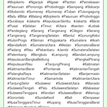
#Mojokerto #Nganjuk #Ngawi #Pacitan #Pamekasan
#Pasuruan #Ponorogo #Probolinggo #Sampang #Sidoarjo
#Situbondo #Sumenep #Sumenep #Tuban #Tulungagung
#Batu #Blitar #Malang #Mojokerto #Pasuruan #Probolinggo
#Surabaya #Jakarta #KepulauanSeribu #Jakarta #Barat
#Pusat #Selatan #Timur #Utara #banten #Lebak
#Pandeglang #Serang #Tangerang #Cilegon #Serang
#Tangerang #TangerangSelatan #Bantul #GunungKidul
#KulonProgo #Sleman #Yogyakarta #Sumatera #Aceh
#BandaAceh #SumateraUtara #Medan #SumateraBarat
#Padang #Riau #Pekanbaru #Jambi #SumateraSelatan
#Palembang #Bengkulu #Lampung #BandarLampung
#KepulauanBangkaBelitung #PangkalPinang
#KepulauanRiau #TanjungPinang #Kalimatan
#KalimantanBarat #Pontianak #KalimantanTengah
#PalangkaRaya #KalimantanSelatan #Banjarmasin
#KalimantanTimur #Samarinda #KalimantanUtara
#TanjungSelor #Sulawesi #SulawesiUtara #Manado
#SulawesiTengah #Palu #SulawesiSelatan #Makassar
#SulawesiTenggara #Kendari #SulawesiBarat #Mamuju
#Gorontalo #SundaKecil #Bali #Denpasar
#NusaTenggaraTimur #Kupang #NusaTenggaraBarat