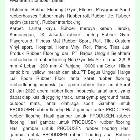
#Mataram #lombok #Batam
Distributor Rubber Flooring | Gym, Fitness, Playground Sport
rubberhouses Rubber mats, Rubber roll, Rubber tile, Rubber
epdm (custom), Rubber interlocking
Karpet. Lantai kayu. Rubber meruya kebun Jeruk),
Kembangan, DKI Jakarta rubber flooring Rubber Gym,
Playground, Fitness Mat Rubber Sport, Roll, Tile, Custom
Vinyl sport, Hospital, Home Vinyl Roll, Plank, Tiles Jual
Produk Rubber Flooring dari PT Bagus Unggul Sejahtera
rubberindustri rubberflooring Neo Gym MatSize: Tebal 3,6, 8
mm X Lebar 1200 mm X Panjang 10000 mmColor: Hitam
bintik biru, yellow, merah dan abu.PT Bagus Unggul Harga
jual Epdm Rubber Floor lantai karet rubber flooring
rubberflooringindonesia jual epdm rubber floor lantai karet
21 Jan 2026 epdm rubber floor indonesia lantai karet yang
dapat diaplikasi di jogging track, lantai gym,playground mats,
outdoor mats, lantai olahraga sport Gambar untuk
PRODUSEN rubber flooring Hasil gambar untuk PRODUSEN
rubber flooring Hasil gambar untuk PRODUSEN rubber
flooring Hasil gambar untuk PRODUSEN rubber flooring
Hasil gambar untuk PRODUSEN rubber flooring Hasil
gambar untuk PRODUSEN rubber flooring Jual Rubber