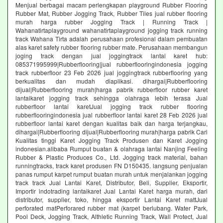
Menjual berbagai macam perlengkapan playground Rubber Flooring
Rubber Mat, Rubber Jogging Track, Rubber Tiles jual rubber flooring
murah harga rubber Jogging Track | Running Track |
Wahanatirtaplayground wahanatirtaplayground jogging track running
track Wahana Tirta adalah perusahaan profesional dalam pembuatan
alas karet safety rubber flooring rubber mate. Perusahaan membangun
joging track dengan jual joggingtrack lantai karet hub:
085371995999|Rubberflooring|jual rubberflooringindonesia jogging
track rubberfloor 23 Feb 2026 jual joggingtrack rubberflooring yang
berkualitas dan mudah diaplikasi. dihargai|Rubberflooring
dijual|Rubberflooring murah|harga pabrik rubberfloor rubber karet
lantaikaret jogging track sehingga olahraga lebih terasa Jual
rubberfloor lantai karetJual jogging track rubber flooring
rubberflooringindonesia jual rubberfloor lantai karet 28 Feb 2026 jual
rubberfloor lantai karet dengan kualitas baik dan harga terjangkau,
dihargai|Rubberflooring dijual|Rubberflooring murah|harga pabrik Cari
Kualitas tinggi Karet Jogging Track Produsen dan Karet Jogging
indonesian.alibaba Rumput buatan & olahraga lantai Nanjing Feeling
Rubber & Plastic Produces Co., Ltd. Jogging track material, bahan
runningtracks, track karet produsen FN D150435. langsung penjualan
panas rumput karpet rumput buatan murah untuk menjalankan jogging
track track Jual Lantai Karet, Distributor, Beli, Supplier, Eksportir,
Importir indotrading lantaikaret Jual Lantai Karet harga murah, dari
distributor, supplier, toko, hingga eksportir Lantai Karet mattJual
perforated matPerforared rubber mat (karpet berlubang. Water Park,
Pool Deck, Jogging Track, Althletic Running Track, Wall Protect, Jual