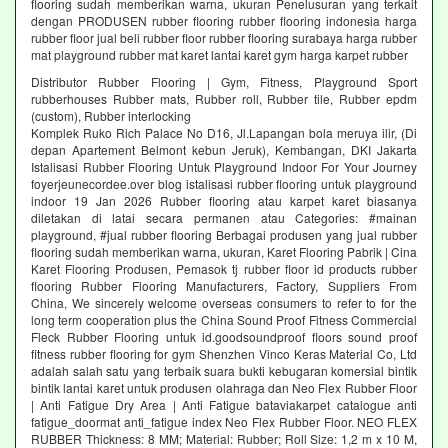
flooring sudah memberikan warna, ukuran Penelusuran yang terkait
dengan PRODUSEN rubber flooring rubber flooring indonesia harga
rubber floor jual beli rubber floor rubber flooring surabaya harga rubber
mat playground rubber mat karet lantai karet gym harga karpet rubber
Distributor Rubber Flooring | Gym, Fitness, Playground Sport
rubberhouses Rubber mats, Rubber roll, Rubber tile, Rubber epdm
(custom), Rubber interlocking
Komplek Ruko Rich Palace No D16, Jl.Lapangan bola meruya ilir, (Di
depan Apartement Belmont kebun Jeruk), Kembangan, DKI Jakarta
Istalisasi Rubber Flooring Untuk Playground Indoor For Your Journey
foyerjeunecordee.over blog istalisasi rubber flooring untuk playground
indoor 19 Jan 2026 Rubber flooring atau karpet karet biasanya
diletakan di latai secara permanen atau Categories: #mainan
playground, #jual rubber flooring Berbagai produsen yang jual rubber
flooring sudah memberikan warna, ukuran, Karet Flooring Pabrik | Cina
Karet Flooring Produsen, Pemasok tj rubber floor id products rubber
flooring Rubber Flooring Manufacturers, Factory, Suppliers From
China, We sincerely welcome overseas consumers to refer to for the
long term cooperation plus the China Sound Proof Fitness Commercial
Fleck Rubber Flooring untuk id.goodsoundproof floors sound proof
fitness rubber flooring for gym Shenzhen Vinco Keras Material Co, Ltd
adalah salah satu yang terbaik suara bukti kebugaran komersial bintik
bintik lantai karet untuk produsen olahraga dan Neo Flex Rubber Floor
| Anti Fatigue Dry Area | Anti Fatigue bataviakarpet catalogue anti
fatigue_doormat anti_fatigue index Neo Flex Rubber Floor. NEO FLEX
RUBBER Thickness: 8 MM; Material: Rubber; Roll Size: 1,2 m x 10 M,