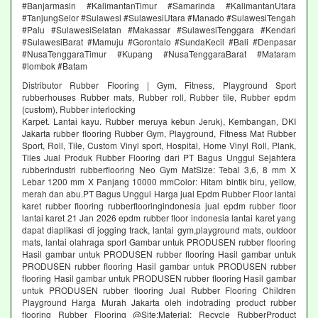
#Banjarmasin #KalimantanTimur #Samarinda #KalimantanUtara
#TanjungSelor #Sulawesi #SulawesiUtara #Manado #SulawesiTengah
#Palu #SulawesiSelatan #Makassar #SulawesiTenggara #Kendari
#SulawesiBarat #Mamuju #Gorontalo #SundaKecil #Bali #Denpasar
#NusaTenggaraTimur #Kupang #NusaTenggaraBarat #Mataram
#lombok #Batam
Distributor Rubber Flooring | Gym, Fitness, Playground Sport
rubberhouses Rubber mats, Rubber roll, Rubber tile, Rubber epdm
(custom), Rubber interlocking
Karpet. Lantai kayu. Rubber meruya kebun Jeruk), Kembangan, DKI
Jakarta rubber flooring Rubber Gym, Playground, Fitness Mat Rubber
Sport, Roll, Tile, Custom Vinyl sport, Hospital, Home Vinyl Roll, Plank,
Tiles Jual Produk Rubber Flooring dari PT Bagus Unggul Sejahtera
rubberindustri rubberflooring Neo Gym MatSize: Tebal 3,6, 8 mm X
Lebar 1200 mm X Panjang 10000 mmColor: Hitam bintik biru, yellow,
merah dan abu.PT Bagus Unggul Harga jual Epdm Rubber Floor lantai
karet rubber flooring rubberflooringindonesia jual epdm rubber floor
lantai karet 21 Jan 2026 epdm rubber floor indonesia lantai karet yang
dapat diaplikasi di jogging track, lantai gym,playground mats, outdoor
mats, lantai olahraga sport Gambar untuk PRODUSEN rubber flooring
Hasil gambar untuk PRODUSEN rubber flooring Hasil gambar untuk
PRODUSEN rubber flooring Hasil gambar untuk PRODUSEN rubber
flooring Hasil gambar untuk PRODUSEN rubber flooring Hasil gambar
untuk PRODUSEN rubber flooring Jual Rubber Flooring Children
Playground Harga Murah Jakarta oleh indotrading product rubber
flooring Rubber Flooring @Site:Material: Recycle RubberProduct