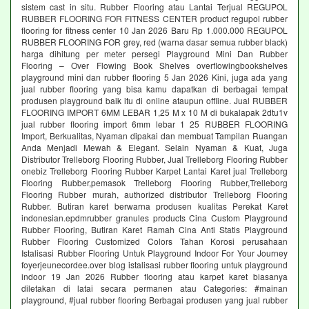
sistem cast in situ. Rubber Flooring atau Lantai Terjual REGUPOL
RUBBER FLOORING FOR FITNESS CENTER product regupol rubber
flooring for fitness center 10 Jan 2026 Baru Rp 1.000.000 REGUPOL
RUBBER FLOORING FOR grey, red (warna dasar semua rubber black)
harga dihitung per meter persegi Playground Mini Dan Rubber
Flooring – Over Flowing Book Shelves overflowingbookshelves
playground mini dan rubber flooring 5 Jan 2026 Kini, juga ada yang
jual rubber flooring yang bisa kamu dapatkan di berbagai tempat
produsen playground baik itu di online ataupun offline. Jual RUBBER
FLOORING IMPORT 6MM LEBAR 1,25 M x 10 M di bukalapak 2dtu1v
jual rubber flooring import 6mm lebar 1 25 RUBBER FLOORING
Import, Berkualitas, Nyaman dipakai dan membuat Tampilan Ruangan
Anda Menjadi Mewah & Elegant. Selain Nyaman & Kuat, Juga
Distributor Trelleborg Flooring Rubber, Jual Trelleborg Flooring Rubber
onebiz Trelleborg Flooring Rubber Karpet Lantai Karet jual Trelleborg
Flooring Rubber,pemasok Trelleborg Flooring Rubber,Trelleborg
Flooring Rubber murah, authorized distributor Trelleborg Flooring
Rubber. Butiran karet berwarna produsen kualitas Perekat Karet
indonesian.epdmrubber granules products Cina Custom Playground
Rubber Flooring, Butiran Karet Ramah Cina Anti Statis Playground
Rubber Flooring Customized Colors Tahan Korosi perusahaan
Istalisasi Rubber Flooring Untuk Playground Indoor For Your Journey
foyerjeunecordee.over blog istalisasi rubber flooring untuk playground
indoor 19 Jan 2026 Rubber flooring atau karpet karet biasanya
diletakan di latai secara permanen atau Categories: #mainan
playground, #jual rubber flooring Berbagai produsen yang jual rubber