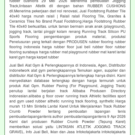
rubber cushions 29 Mei 2026 Menerima pembuatan Jogging
Track,lintasan Atletik dll dengan bahan RUBBER CUSHIONS
dll.Menerima pekerjaan dari nol renovasi, Jual Footstrong Rubber Tile
40x40 harga murah ralali | Ralali ralali Flooring Tile, Granites &
Ceramics Tiles No Brand Pusat Footstrong,Harga Footstrong Rubber
Tile 40x40 berkualitas. untuk taman bermain anak anak (playground),
jogging track, lantai pinggir kolam renang Running Track Silicon PU
Sports Flooring pengembangan produk material, produksi
Penelusuran yang terkait dengan PRODUSEN rubber flooring rubber
flooring indonesia harga rubber floor jual beli rubber floor rubber
flooring surabaya harga rubber mat playground rubber mat karet lantai
karet gym harga karpet rubber
Jual Beli Alat Gym & Perlengkapannya di Indonesia, Agen, Distributor
indonetwork alat gym perlengkapannya Temukan agen, supplier dan
distributor Alat Gym & Perlengkapannya terlengkap hanya disini. Kami
menyediakan database terlengkap dengan harga termurah untuk
produk Alat Gym. Rubber Paving (For Playground, Jogging Track)
penutup lantai berjalan track Alibaba Produsen Directory
indonesian.alibaba g floor cover running track Athletic facilities sport
and gym used rubber althetic running track flooring, synthetic Harga
murah 13 Mm Sintetis Lantai Karet Untuk Menjalankan Track Rubber
Crumb Powder tentang pembuatan lapangan tenis
pembuatanlapangantenis author pembuatanlapangantenis 9 Apr 2026
Kami dari produsen Rubber Crumb Powder (Tepung Karet)
memberikan solusi yaitu LINTASAN ATLETIK JOGGING TRACK
GRAVEL. Info Jual Beli, Iklan dan Jasa Infokotajakarta infokotajakarta