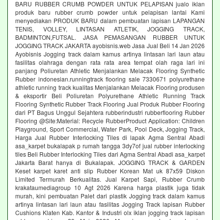
BARU RUBBER CRUMB POWDER UNTUK PELAPISAN jualo iklan
produk baru rubber crumb powder untuk pelapisan lantai Kami
menyediakan PRODUK BARU dalam pembuatan lapisan LAPANGAN
TENIS, VOLLEY, LINTASAN ATLETIK, JOGGING TRACK,
BADMINTON,FUTSAL. JASA PEMASANGAN RUBBER UNTUK
JOGGING TRACK JAKARTA ayobisnis.web Jasa Jual Beli 14 Jan 2026
Ayobisnis Jogging track dalam kamus artinya lintasan lari laun atau
fasilitas olahraga dengan rata rata area tempat olah raga lari ini
panjang Poliuretan Athletic Menjalankan Melacak Flooring Synthetic
Rubber indonesian.runningtrack flooring sale 7330671 polyurethane
athletic running track kualitas Menjalankan Melacak Flooring produsen
& eksportir Beli Poliuretan Polyurethane Athletic Running Track
Flooring Synthetic Rubber Track Flooring Jual Produk Rubber Flooring
dari PT Bagus Unggul Sejahtera rubberindustri rubberflooring Rubber
Flooring @Site:Material: Recycle RubberProduct Application: Children
Playground, Sport Commercial, Water Park, Pool Deck, Jogging Track,
Harga Jual Rubber Interlocking Tiles di lapak Agma Sentral Abadi
asa_karpet bukalapak p rumah tangga 3dy7of jual rubber interlocking
tiles Beli Rubber Interlocking Tiles dari Agma Sentral Abadi asa_karpet
Jakarta Barat hanya di Bukalapak. JOGGING TRACK & GARDEN
Keset karpet karet anti slip Rubber Korean Mat uk 87x59 Diskon
Limited Termurah Berkualitas. Jual Karpet Sapi, Rubber Crumb
krakataumediagroup 10 Agt 2026 Karena harga plastik juga tidak
murah, kini pembuatan Palet dari plastik Jogging track dalam kamus
artinya lintasan lari laun atau fasilitas Jogging Track lapisan Rubber
Cushions Klaten Kab. Kantor & Industri olx iklan jogging track lapisan