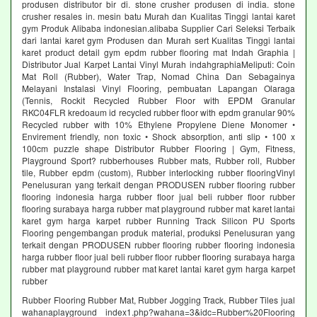
produsen distributor bir di. stone crusher produsen di india. stone
crusher resales in. mesin batu Murah dan Kualitas Tinggi lantai karet
gym Produk Alibaba indonesian.alibaba Supplier Cari Seleksi Terbaik
dari lantai karet gym Produsen dan Murah sert Kualitas Tinggi lantai
karet product detail gym epdm rubber flooring mat Indah Graphia |
Distributor Jual Karpet Lantai Vinyl Murah indahgraphiaMeliputi: Coin
Mat Roll (Rubber), Water Trap, Nomad China Dan Sebagainya
Melayani Instalasi Vinyl Flooring, pembuatan Lapangan Olaraga
(Tennis, Rockit Recycled Rubber Floor with EPDM Granular
RKC04FLR kredoaum id recycled rubber floor with epdm granular 90%
Recycled rubber with 10% Ethylene Propylene Diene Monomer •
Envirement friendly, non toxic • Shock absorption, anti slip • 100 x
100cm puzzle shape Distributor Rubber Flooring | Gym, Fitness,
Playground Sport? rubberhouses Rubber mats, Rubber roll, Rubber
tile, Rubber epdm (custom), Rubber interlocking rubber flooringVinyl
Penelusuran yang terkait dengan PRODUSEN rubber flooring rubber
flooring indonesia harga rubber floor jual beli rubber floor rubber
flooring surabaya harga rubber mat playground rubber mat karet lantai
karet gym harga karpet rubber Running Track Silicon PU Sports
Flooring pengembangan produk material, produksi Penelusuran yang
terkait dengan PRODUSEN rubber flooring rubber flooring indonesia
harga rubber floor jual beli rubber floor rubber flooring surabaya harga
rubber mat playground rubber mat karet lantai karet gym harga karpet
rubber
Rubber Flooring Rubber Mat, Rubber Jogging Track, Rubber Tiles jual
wahanaplayground index1.php?wahana=3&idc=Rubber%20Flooring