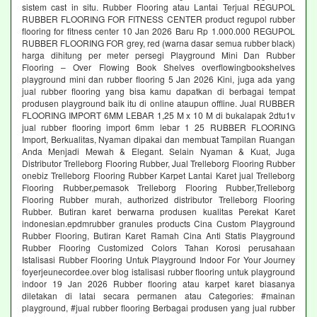
sistem cast in situ. Rubber Flooring atau Lantai Terjual REGUPOL
RUBBER FLOORING FOR FITNESS CENTER product regupol rubber
flooring for fitness center 10 Jan 2026 Baru Rp 1.000.000 REGUPOL
RUBBER FLOORING FOR grey, red (warna dasar semua rubber black)
harga dihitung per meter persegi Playground Mini Dan Rubber
Flooring – Over Flowing Book Shelves overflowingbookshelves
playground mini dan rubber flooring 5 Jan 2026 Kini, juga ada yang
jual rubber flooring yang bisa kamu dapatkan di berbagai tempat
produsen playground baik itu di online ataupun offline. Jual RUBBER
FLOORING IMPORT 6MM LEBAR 1,25 M x 10 M di bukalapak 2dtu1v
jual rubber flooring import 6mm lebar 1 25 RUBBER FLOORING
Import, Berkualitas, Nyaman dipakai dan membuat Tampilan Ruangan
Anda Menjadi Mewah & Elegant. Selain Nyaman & Kuat, Juga
Distributor Trelleborg Flooring Rubber, Jual Trelleborg Flooring Rubber
onebiz Trelleborg Flooring Rubber Karpet Lantai Karet jual Trelleborg
Flooring Rubber,pemasok Trelleborg Flooring Rubber,Trelleborg
Flooring Rubber murah, authorized distributor Trelleborg Flooring
Rubber. Butiran karet berwarna produsen kualitas Perekat Karet
indonesian.epdmrubber granules products Cina Custom Playground
Rubber Flooring, Butiran Karet Ramah Cina Anti Statis Playground
Rubber Flooring Customized Colors Tahan Korosi perusahaan
Istalisasi Rubber Flooring Untuk Playground Indoor For Your Journey
foyerjeunecordee.over blog istalisasi rubber flooring untuk playground
indoor 19 Jan 2026 Rubber flooring atau karpet karet biasanya
diletakan di latai secara permanen atau Categories: #mainan
playground, #jual rubber flooring Berbagai produsen yang jual rubber