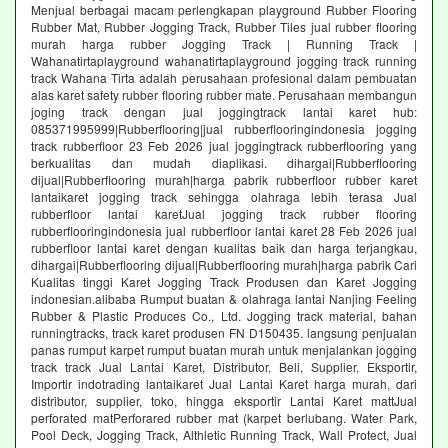
Menjual berbagai macam perlengkapan playground Rubber Flooring
Rubber Mat, Rubber Jogging Track, Rubber Tiles jual rubber flooring
murah harga rubber Jogging Track | Running Track |
Wahanatirtaplayground wahanatirtaplayground jogging track running
track Wahana Tirta adalah perusahaan profesional dalam pembuatan
alas karet safety rubber flooring rubber mate. Perusahaan membangun
joging track dengan jual joggingtrack lantai karet hub:
085371995999|Rubberflooring|jual rubberflooringindonesia jogging
track rubberfloor 23 Feb 2026 jual joggingtrack rubberflooring yang
berkualitas dan mudah diaplikasi. dihargai|Rubberflooring
dijual|Rubberflooring murah|harga pabrik rubberfloor rubber karet
lantaikaret jogging track sehingga olahraga lebih terasa Jual
rubberfloor lantai karetJual jogging track rubber flooring
rubberflooringindonesia jual rubberfloor lantai karet 28 Feb 2026 jual
rubberfloor lantai karet dengan kualitas baik dan harga terjangkau,
dihargai|Rubberflooring dijual|Rubberflooring murah|harga pabrik Cari
Kualitas tinggi Karet Jogging Track Produsen dan Karet Jogging
indonesian.alibaba Rumput buatan & olahraga lantai Nanjing Feeling
Rubber & Plastic Produces Co., Ltd. Jogging track material, bahan
runningtracks, track karet produsen FN D150435. langsung penjualan
panas rumput karpet rumput buatan murah untuk menjalankan jogging
track track Jual Lantai Karet, Distributor, Beli, Supplier, Eksportir,
Importir indotrading lantaikaret Jual Lantai Karet harga murah, dari
distributor, supplier, toko, hingga eksportir Lantai Karet mattJual
perforated matPerforared rubber mat (karpet berlubang. Water Park,
Pool Deck, Jogging Track, Althletic Running Track, Wall Protect, Jual