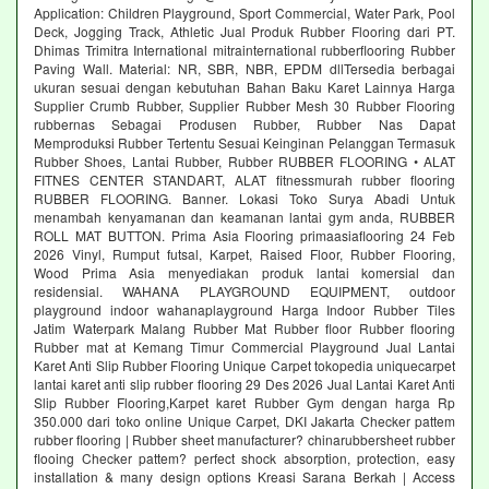
Application: Children Playground, Sport Commercial, Water Park, Pool
Deck, Jogging Track, Athletic Jual Produk Rubber Flooring dari PT.
Dhimas Trimitra International mitrainternational rubberflooring Rubber
Paving Wall. Material: NR, SBR, NBR, EPDM dllTersedia berbagai
ukuran sesuai dengan kebutuhan Bahan Baku Karet Lainnya Harga
Supplier Crumb Rubber, Supplier Rubber Mesh 30 Rubber Flooring
rubbernas Sebagai Produsen Rubber, Rubber Nas Dapat
Memproduksi Rubber Tertentu Sesuai Keinginan Pelanggan Termasuk
Rubber Shoes, Lantai Rubber, Rubber RUBBER FLOORING • ALAT
FITNES CENTER STANDART, ALAT fitnessmurah rubber flooring
RUBBER FLOORING. Banner. Lokasi Toko Surya Abadi Untuk
menambah kenyamanan dan keamanan lantai gym anda, RUBBER
ROLL MAT BUTTON. Prima Asia Flooring primaasiaflooring 24 Feb
2026 Vinyl, Rumput futsal, Karpet, Raised Floor, Rubber Flooring,
Wood Prima Asia menyediakan produk lantai komersial dan
residensial. WAHANA PLAYGROUND EQUIPMENT, outdoor
playground indoor wahanaplayground Harga Indoor Rubber Tiles
Jatim Waterpark Malang Rubber Mat Rubber floor Rubber flooring
Rubber mat at Kemang Timur Commercial Playground Jual Lantai
Karet Anti Slip Rubber Flooring Unique Carpet tokopedia uniquecarpet
lantai karet anti slip rubber flooring 29 Des 2026 Jual Lantai Karet Anti
Slip Rubber Flooring,Karpet karet Rubber Gym dengan harga Rp
350.000 dari toko online Unique Carpet, DKI Jakarta Checker pattem
rubber flooring | Rubber sheet manufacturer? chinarubbersheet rubber
flooing Checker pattem? perfect shock absorption, protection, easy
installation & many design options Kreasi Sarana Berkah | Access