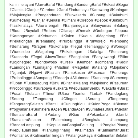
kami melayani #JawaBarat #Bandung #BandungBarat #Bekasi #Bogor
#Ciamis #Cianjur #Cirebon #Garut #Indramayu #Karawang #Kuningan
#Majalengka #Pangandaran #Purwakarta #Subang #Sukabumi
#Sumedang #Banjar #Bekasi #Cimahi #Cirebon #Depok #Sukabumi
#Tasikmalaya #JawaTengah #Banjarnegara #Banyumas #Batang
#Blora #Boyolali #Brebes #Cilacap #Demak #Grobogan #Jepara
#Karanganyar #Kebumen #Klaten #Kudus #Magelang #Pati
#Pekalongan #Pemalang #Purbalingga #Purworejo #Rembang
#Semarang #Sragen #Sukoharjo #Tegal #Temanggung #Wonogiri
#Wonosobo #Magelang #Pekalongan #Salatiga #Semarang
#Surakarta #Tegal #JawaTimur #Bangkalan #Banyuwangi #Blitar
#Bojonegoro #Bondowoso #Gresik #Jember #Jombang #Kediri
#Lamongan #Lumajang #Madiun #Magetan #Malang #Mojokerto
#Nganjuk #Ngawi #Pacitan #Pamekasan #Pasuruan #Ponorogo
#Probolinggo #Sampang #Sidoarjo #Situbondo #Sumenep #Sumenep
#Tuban #Tulungagung #Batu #Blitar #Malang #Mojokerto #Pasuruan
#Probolinggo #Surabaya #Jakarta #KepulauanSeribu #Jakarta #Barat
#Pusat #Selatan #Timur #Utara #banten #Lebak #Pandeglang
#Serang #Tangerang #Cilegon #Serang #Tangerang
#TangerangSelatan #Bantul #GunungKidul #KulonProgo #Sleman
#Yogyakarta #Sumatera #Aceh #BandaAceh #SumateraUtara #Medan
#SumateraBarat #Padang #Riau #Pekanbaru #Jambi
#SumateraSelatan #Palembang #Bengkulu #Lampung
#BandarLampung #KepulauanBangkaBelitung #PangkalPinang
#KepulauanRiau #TanjungPinang #Kalimatan #KalimantanBarat
#Pontianak #KalimantanTengah #PalangkaRaya #KalimantanSelatan