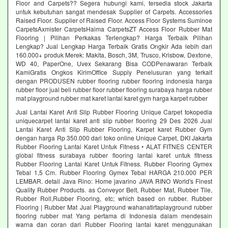
Floor and Carpets?? Segera hubungi kami, tersedia stock Jakarta
untuk kebutuhan sangat mendesak Supplier of Carpets. Accessories
Raised Floor. Supplier of Raised Floor. Access Floor Systems Suminoe
CarpetsAxmister CarpetsHaima CarpetsZT Access Floor Rubber Mat
Flooring | Pilihan Perkakas Terlengkap? Harga Terbaik Pilihan
Lengkap? Jual Lengkap Harga Terbaik Gratis Ongkir Ada lebih dari
160.000+ produk Merek: Makita, Bosch, 3M, Trusco, Krisbow, Dextone,
WD 40, PaperOne, Uvex Sekarang Bisa CODPenawaran Terbaik
KamiGratis Ongkos KirimOffice Supply Penelusuran yang terkait
dengan PRODUSEN rubber flooring rubber flooring indonesia harga
rubber floor jual beli rubber floor rubber flooring surabaya harga rubber
mat playground rubber mat karet lantai karet gym harga karpet rubber
Jual Lantai Karet Anti Slip Rubber Flooring Unique Carpet tokopedia
uniquecarpet lantai karet anti slip rubber flooring 29 Des 2026 Jual
Lantai Karet Anti Slip Rubber Flooring, Karpet karet Rubber Gym
dengan harga Rp 350.000 dari toko online Unique Carpet, DKI Jakarta
Rubber Flooring Lantai Karet Untuk Fitness • ALAT FITNES CENTER
global fitness surabaya rubber flooring lantai karet untuk fitness
Rubber Flooring Lantai Karet Untuk Fitness. Rubber Flooring Gymex
Tebal 1,5 Cm. Rubber Flooring Gymex Tebal HARGA 210.000 PER
LEMBAR. detail Java Rino: Home javarino JAVA RINO World's Finest
Quality Rubber Products. as Conveyor Belt, Rubber Mat, Rubber Tile,
Rubber Roll,Rubber Flooring, etc; which based on rubber. Rubber
Flooring | Rubber Mat Jual Playground wahanatirtaplayground rubber
flooring rubber mat Yang pertama di Indonesia dalam mendesain
warna dan coran dari Rubber Flooring lantai karet menggunakan