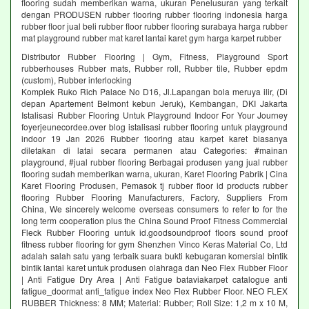
flooring sudah memberikan warna, ukuran Penelusuran yang terkait
dengan PRODUSEN rubber flooring rubber flooring indonesia harga
rubber floor jual beli rubber floor rubber flooring surabaya harga rubber
mat playground rubber mat karet lantai karet gym harga karpet rubber
Distributor Rubber Flooring | Gym, Fitness, Playground Sport
rubberhouses Rubber mats, Rubber roll, Rubber tile, Rubber epdm
(custom), Rubber interlocking
Komplek Ruko Rich Palace No D16, Jl.Lapangan bola meruya ilir, (Di
depan Apartement Belmont kebun Jeruk), Kembangan, DKI Jakarta
Istalisasi Rubber Flooring Untuk Playground Indoor For Your Journey
foyerjeunecordee.over blog istalisasi rubber flooring untuk playground
indoor 19 Jan 2026 Rubber flooring atau karpet karet biasanya
diletakan di latai secara permanen atau Categories: #mainan
playground, #jual rubber flooring Berbagai produsen yang jual rubber
flooring sudah memberikan warna, ukuran, Karet Flooring Pabrik | Cina
Karet Flooring Produsen, Pemasok tj rubber floor id products rubber
flooring Rubber Flooring Manufacturers, Factory, Suppliers From
China, We sincerely welcome overseas consumers to refer to for the
long term cooperation plus the China Sound Proof Fitness Commercial
Fleck Rubber Flooring untuk id.goodsoundproof floors sound proof
fitness rubber flooring for gym Shenzhen Vinco Keras Material Co, Ltd
adalah salah satu yang terbaik suara bukti kebugaran komersial bintik
bintik lantai karet untuk produsen olahraga dan Neo Flex Rubber Floor
| Anti Fatigue Dry Area | Anti Fatigue bataviakarpet catalogue anti
fatigue_doormat anti_fatigue index Neo Flex Rubber Floor. NEO FLEX
RUBBER Thickness: 8 MM; Material: Rubber; Roll Size: 1,2 m x 10 M,