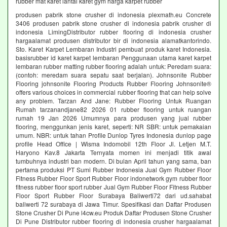
rubber mat karet lantai karet gym harga karpet rubber
produsen pabrik stone crusher di indonesia plexmath.eu Concrete
3406 produsen pabrik stone crusher di indonesia pabrik crusher di
indonesia LimingDistributor rubber flooring di indonesia crusher
hargaalamat produsen distributor bir di indonesia alamatkantorindo.
Sto. Karet Karpet Lembaran Industri pembuat produk karet Indonesia.
basisrubber id karet karpet lembaran Penggunaan utama karet karpet
lembaran rubber matting rubber flooring adalah untuk: Peredam suara:
(contoh: meredam suara sepatu saat berjalan). Johnsonite Rubber
Flooring johnsonite Flooring Products Rubber Flooring Johnsonite®
offers various choices in commercial rubber flooring that can help solve
any problem. Tarzan And Jane: Rubber Flooring Untuk Ruangan
Rumah tarzanandjane82 2026 01 rubber flooring untuk ruangan
rumah 19 Jan 2026 Umumnya para produsen yang jual rubber
flooring, menggunkan jenis karet, seperti: NR SBR: untuk pemakaian
umum. NBR: untuk tahan Profile Dunlop Tyres Indonesia dunlop page
profile Head Office | Wisma Indomobil 12th Floor Jl. Letjen M.T.
Haryono Kav.8 Jakarta Ternyata momen ini menjadi titik awal
tumbuhnya industri ban modern. Di bulan April tahun yang sama, ban
pertama produksi PT Sumi Rubber Indonesia Jual Gym Rubber Floor
Fitness Rubber Floor Sport Rubber Floor indonetwork gym rubber floor
fitness rubber floor sport rubber Jual Gym Rubber Floor Fitness Rubber
Floor Sport Rubber Floor Surabaya Baliwerti72 dari ud.sahabat
baliwerti 72 surabaya di Jawa Timur. Spesifikasi dan Daftar Produsen
Stone Crusher Di Pune l4cw.eu Produk Daftar Produsen Stone Crusher
Di Pune Distributor rubber flooring di indonesia crusher hargaalamat