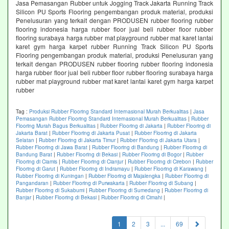
Jasa Pemasangan Rubber untuk Jogging Track Jakarta Running Track
Silicon PU Sports Flooring pengembangan produk material, produksi
Penelusuran yang terkait dengan PRODUSEN rubber flooring rubber
flooring indonesia harga rubber floor jual beli rubber floor rubber
flooring surabaya harga rubber mat playground rubber mat karet lantai
karet gym harga karpet rubber Running Track Silicon PU Sports
Flooring pengembangan produk material, produksi Penelusuran yang
terkait dengan PRODUSEN rubber flooring rubber flooring indonesia
harga rubber floor jual beli rubber floor rubber flooring surabaya harga
rubber mat playground rubber mat karet lantai karet gym harga karpet
rubber
Tag :
Produksi Rubber Flooring Standard Internasional Murah Berkualitas
|
Jasa
Pemasangan Rubber Flooring Standard Internasional Murah Berkualitas
|
Rubber
Flooring Murah Bagus Berkualitas
|
Rubber Flooring di Jakarta
|
Rubber Flooring di
Jakarta Barat
|
Rubber Flooring di Jakarta Pusat
|
Rubber Flooring di Jakarta
Selatan
|
Rubber Flooring di Jakarta Timur
|
Rubber Flooring di Jakarta Utara
|
Rubber Flooring di Jawa Barat
|
Rubber Flooring di Bandung
|
Rubber Flooring di
Bandung Barat
|
Rubber Flooring di Bekasi
|
Rubber Flooring di Bogor
|
Rubber
Flooring di Ciamis
|
Rubber Flooring di Cianjur
|
Rubber Flooring di Cirebon
|
Rubber
Flooring di Garut
|
Rubber Flooring di Indramayu
|
Rubber Flooring di Karawang
|
Rubber Flooring di Kuningan
|
Rubber Flooring di Majalengka
|
Rubber Flooring di
Pangandaran
|
Rubber Flooring di Purwakarta
|
Rubber Flooring di Subang
|
Rubber Flooring di Sukabumi
|
Rubber Flooring di Sumedang
|
Rubber Flooring di
Banjar
|
Rubber Flooring di Bekasi
|
Rubber Flooring di Cimahi
|
(current)
1
2
3
...
69