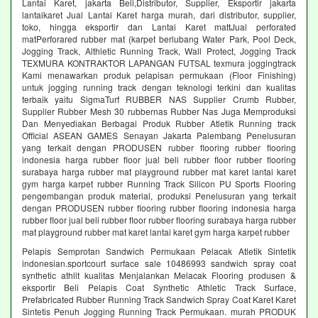
Lantai Karet, jakarta Beli,Distributor, Supplier, Eksportir jakarta
lantaikaret Jual Lantai Karet harga murah, dari distributor, supplier,
toko, hingga eksportir dan Lantai Karet mattJual perforated
matPerforared rubber mat (karpet berlubang Water Park, Pool Deck,
Jogging Track, Althletic Running Track, Wall Protect, Jogging Track
TEXMURA KONTRAKTOR LAPANGAN FUTSAL texmura joggingtrack
Kami menawarkan produk pelapisan permukaan (Floor Finishing)
untuk jogging running track dengan teknologi terkini dan kualitas
terbaik yaitu SigmaTurf RUBBER NAS Supplier Crumb Rubber,
Supplier Rubber Mesh 30 rubbernas Rubber Nas Juga Memproduksi
Dan Menyediakan Berbagai Produk Rubber Atletik Running track
Official ASEAN GAMES Senayan Jakarta Palembang Penelusuran
yang terkait dengan PRODUSEN rubber flooring rubber flooring
indonesia harga rubber floor jual beli rubber floor rubber flooring
surabaya harga rubber mat playground rubber mat karet lantai karet
gym harga karpet rubber Running Track Silicon PU Sports Flooring
pengembangan produk material, produksi Penelusuran yang terkait
dengan PRODUSEN rubber flooring rubber flooring indonesia harga
rubber floor jual beli rubber floor rubber flooring surabaya harga rubber
mat playground rubber mat karet lantai karet gym harga karpet rubber
Pelapis Semprotan Sandwich Permukaan Pelacak Atletik Sintetik
indonesian.sportcourt surface sale 10486993 sandwich spray coat
synthetic athlit kualitas Menjalankan Melacak Flooring produsen &
eksportir Beli Pelapis Coat Synthetic Athletic Track Surface,
Prefabricated Rubber Running Track Sandwich Spray Coat Karet Karet
Sintetis Penuh Jogging Running Track Permukaan. murah PRODUK