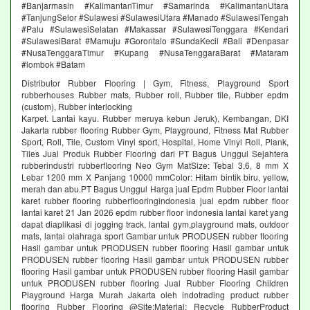
#Banjarmasin #KalimantanTimur #Samarinda #KalimantanUtara
#TanjungSelor #Sulawesi #SulawesiUtara #Manado #SulawesiTengah
#Palu #SulawesiSelatan #Makassar #SulawesiTenggara #Kendari
#SulawesiBarat #Mamuju #Gorontalo #SundaKecil #Bali #Denpasar
#NusaTenggaraTimur #Kupang #NusaTenggaraBarat #Mataram
#lombok #Batam
Distributor Rubber Flooring | Gym, Fitness, Playground Sport
rubberhouses Rubber mats, Rubber roll, Rubber tile, Rubber epdm
(custom), Rubber interlocking
Karpet. Lantai kayu. Rubber meruya kebun Jeruk), Kembangan, DKI
Jakarta rubber flooring Rubber Gym, Playground, Fitness Mat Rubber
Sport, Roll, Tile, Custom Vinyl sport, Hospital, Home Vinyl Roll, Plank,
Tiles Jual Produk Rubber Flooring dari PT Bagus Unggul Sejahtera
rubberindustri rubberflooring Neo Gym MatSize: Tebal 3,6, 8 mm X
Lebar 1200 mm X Panjang 10000 mmColor: Hitam bintik biru, yellow,
merah dan abu.PT Bagus Unggul Harga jual Epdm Rubber Floor lantai
karet rubber flooring rubberflooringindonesia jual epdm rubber floor
lantai karet 21 Jan 2026 epdm rubber floor indonesia lantai karet yang
dapat diaplikasi di jogging track, lantai gym,playground mats, outdoor
mats, lantai olahraga sport Gambar untuk PRODUSEN rubber flooring
Hasil gambar untuk PRODUSEN rubber flooring Hasil gambar untuk
PRODUSEN rubber flooring Hasil gambar untuk PRODUSEN rubber
flooring Hasil gambar untuk PRODUSEN rubber flooring Hasil gambar
untuk PRODUSEN rubber flooring Jual Rubber Flooring Children
Playground Harga Murah Jakarta oleh indotrading product rubber
flooring Rubber Flooring @Site:Material: Recycle RubberProduct