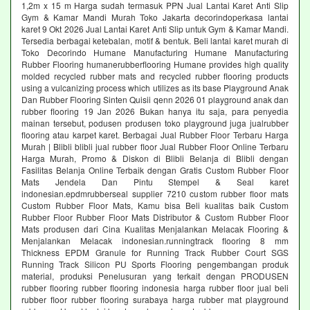
1,2m x 15 m Harga sudah termasuk PPN Jual Lantai Karet Anti Slip
Gym & Kamar Mandi Murah Toko Jakarta decorindoperkasa lantai
karet 9 Okt 2026 Jual Lantai Karet Anti Slip untuk Gym & Kamar Mandi.
Tersedia berbagai ketebalan, motif & bentuk. Beli lantai karet murah di
Toko Decorindo Humane Manufacturing Humane Manufacturing
Rubber Flooring humanerubberflooring Humane provides high quality
molded recycled rubber mats and recycled rubber flooring products
using a vulcanizing process which utilizes as its base Playground Anak
Dan Rubber Flooring Sinten Quisii qenn 2026 01 playground anak dan
rubber flooring 19 Jan 2026 Bukan hanya itu saja, para penyedia
mainan tersebut, podusen produsen toko playground juga jualrubber
flooring atau karpet karet. Berbagai Jual Rubber Floor Terbaru Harga
Murah | Blibli blibli jual rubber floor Jual Rubber Floor Online Terbaru
Harga Murah, Promo & Diskon di Blibli Belanja di Blibli dengan
Fasilitas Belanja Online Terbaik dengan Gratis Custom Rubber Floor
Mats Jendela Dan Pintu Stempel & Seal karet
indonesian.epdmrubberseal supplier 7210 custom rubber floor mats
Custom Rubber Floor Mats, Kamu bisa Beli kualitas baik Custom
Rubber Floor Rubber Floor Mats Distributor & Custom Rubber Floor
Mats produsen dari Cina Kualitas Menjalankan Melacak Flooring &
Menjalankan Melacak indonesian.runningtrack flooring 8 mm
Thickness EPDM Granule for Running Track Rubber Court SGS
Running Track Silicon PU Sports Flooring pengembangan produk
material, produksi Penelusuran yang terkait dengan PRODUSEN
rubber flooring rubber flooring indonesia harga rubber floor jual beli
rubber floor rubber flooring surabaya harga rubber mat playground