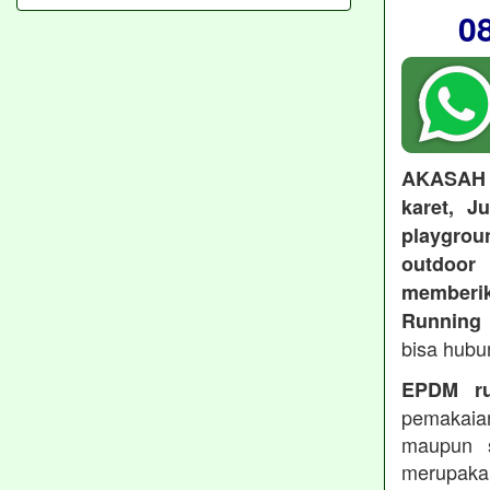
0
AKASAH
karet, J
playgroun
outdoo
memberi
Running 
bisa hubu
EPDM ru
pemakaia
maupun 
merupakan