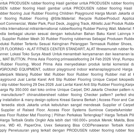
untuk PRODUSEN rubber flooring Hasil gambar untuk PRODUSEN rubber floorin
EN rubber flooring Hasil gambar untuk PRODUSEN rubber flooring Hasil
er flooring Jual Rubber Flooring Children Playground Harga Murah Jakarta ol
r flooring Rubber Flooring @Site:Material: Recycle RubberProduct Applica
ort Commercial, Water Park, Pool Deck, Jogging Track, Athletic Jual Produk Rubbe
mitra International mitrainternational rubberflooring Rubber Paving Wall. Material
edia berbagai ukuran sesuai dengan kebutuhan Bahan Baku Karet Lainnya H
 Supplier Rubber Mesh 30 Rubber Flooring rubbernas Sebagai Produsen Rubb
uksi Rubber Tertentu Sesuai Keinginan Pelanggan Termasuk Rubber Shoes, 
R FLOORING • ALAT FITNES CENTER STANDART, ALAT fitnessmurah rubber fl
nner. Lokasi Toko Surya Abadi Untuk menambah kenyamanan dan keamanan lan
AT BUTTON. Prima Asia Flooring primaasiaflooring 24 Feb 2026 Vinyl, Rumput f
 Rubber Flooring, Wood Prima Asia menyediakan produk lantai komersial da
ROUND EQUIPMENT, outdoor playground indoor wahanaplayground Harga 
Waterpark Malang Rubber Mat Rubber floor Rubber flooring Rubber mat at
ayground Jual Lantai Karet Anti Slip Rubber Flooring Unique Carpet tokopedi
ti slip rubber flooring 29 Des 2026 Jual Lantai Karet Anti Slip Rubber Flooring,Kar
rga Rp 350.000 dari toko online Unique Carpet, DKI Jakarta Checker pattem rub
manufacturer? chinarubbersheet rubber flooing Checker pattem? perfect sho
sy installation & many design options Kreasi Sarana Berkah | Access Floor and C
 tersedia stock Jakarta untuk kebutuhan sangat mendesak Supplier of Carpet
. Supplier of Raised Floor. Access Floor Systems Suminoe CarpetsAxmister
ess Floor Rubber Mat Flooring | Pilihan Perkakas Terlengkap? Harga Terbaik Pi
Harga Terbaik Gratis Ongkir Ada lebih dari 160.000+ produk Merek: Makita, Bosc
tone, WD 40, PaperOne, Uvex Sekarang Bisa CODPenawaran Terbaik Kami
upply Penelusuran yang terkait dengan PRODUSEN rubber flooring rubber floo