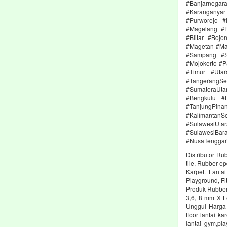
#Banjarnega
#Karanganya
#Purworejo 
#Magelang #P
#Blitar #Boj
#Magetan #Ma
#Sampang #S
#Mojokerto #P
#Timur #Uta
#TangerangSe
#SumateraUta
#Bengkulu #
#TanjungPin
#KalimantanSe
#SulawesiUtar
#SulawesiBa
#NusaTenggar
Distributor Ru
tile, Rubber e
Karpet. Lanta
Playground, Fit
Produk Rubber 
3,6, 8 mm X L
Unggul Harga 
floor lantai k
lantai gym,pl