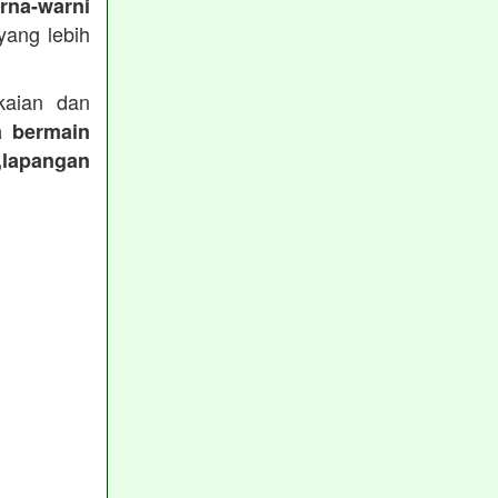
rna-warni
ang lebih
aian dan
a bermain
,lapangan
: