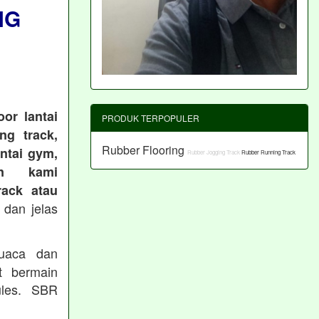
NG
or lantai
PRODUK TERPOPULER
ng track,
Rubber Flooring
antai gym,
Rubber Jogging Track
Rubber Running Track
an kami
ack atau
 dan jelas
cuaca dan
t bermain
les. SBR