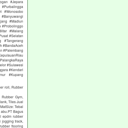
ogan #Jepara
#Purbalingga
ri #Wonosobo
n #Banyuwangi
ajang #Madiun
 #Probolinggo
itar #Malang
Pusat #Selatan
g #Tangerang
eh #BandaAceh
an #Palembang
epulauanRiau
PalangkaRaya
elor #Sulawesi
ggara #Kendari
imur #Kupang
er roll, Rubber
ng Rubber Gym,
lank, Tiles Jual
 MatSize: Tebal
n abu.PT Bagus
al epdm rubber
 jogging track,
ubber flooring