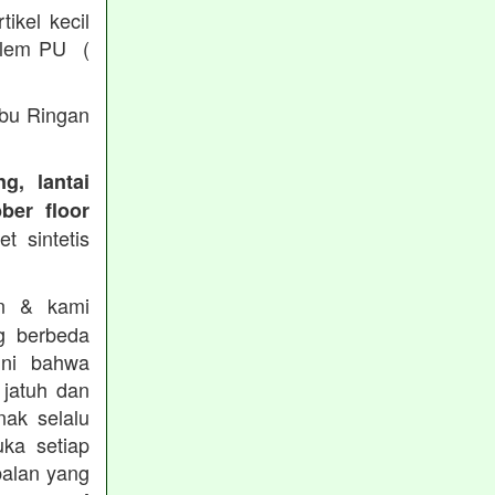
ikel kecil
/ lem PU (
Abu Ringan
g, lantai
ber floor
t sintetis
in & kami
g berbeda
ini bahwa
 jatuh dan
nak selalu
ka setiap
balan yang