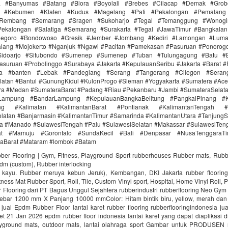
ra #Banyumas #Batang #Blora #Boyolali #Brebes #Cilacap #Demak #Grob
r #Kebumen #Klaten #Kudus #Magelang #Pati #Pekalongan #Pemalang 
#Rembang #Semarang #Sragen #Sukoharjo #Tegal #Temanggung #Wonogi
ekalongan #Salatiga #Semarang #Surakarta #Tegal #JawaTimur #Bangkala
onegoro #Bondowoso #Gresik #Jember #Jombang #Kediri #Lamongan #Lum
lang #Mojokerto #Nganjuk #Ngawi #Pacitan #Pamekasan #Pasuruan #Ponorogo
idoarjo #Situbondo #Sumenep #Sumenep #Tuban #Tulungagung #Batu #Bl
asuruan #Probolinggo #Surabaya #Jakarta #KepulauanSeribu #Jakarta #Barat #
ra #banten #Lebak #Pandeglang #Serang #Tangerang #Cilegon #Seran
latan #Bantul #GunungKidul #KulonProgo #Sleman #Yogyakarta #Sumatera #Ac
ra #Medan #SumateraBarat #Padang #Riau #Pekanbaru #Jambi #SumateraSelat
Lampung #BandarLampung #KepulauanBangkaBelitung #PangkalPinang #K
ang #Kalimatan #KalimantanBarat #Pontianak #KalimantanTengah #
latan #Banjarmasin #KalimantanTimur #Samarinda #KalimantanUtara #TanjungS
a #Manado #SulawesiTengah #Palu #SulawesiSelatan #Makassar #SulawesiTen
rat #Mamuju #Gorontalo #SundaKecil #Bali #Denpasar #NusaTenggaraT
aBarat #Mataram #lombok #Batam
bber Flooring | Gym, Fitness, Playground Sport rubberhouses Rubber mats, Rubb
pdm (custom), Rubber interlocking
i kayu. Rubber meruya kebun Jeruk), Kembangan, DKI Jakarta rubber floori
ness Mat Rubber Sport, Roll, Tile, Custom Vinyl sport, Hospital, Home Vinyl Roll, P
Flooring dari PT Bagus Unggul Sejahtera rubberindustri rubberflooring Neo Gym
ebar 1200 mm X Panjang 10000 mmColor: Hitam bintik biru, yellow, merah da
jual Epdm Rubber Floor lantai karet rubber flooring rubberflooringindonesia ju
aret 21 Jan 2026 epdm rubber floor indonesia lantai karet yang dapat diaplikasi di
ayground mats, outdoor mats, lantai olahraga sport Gambar untuk PRODUSEN r