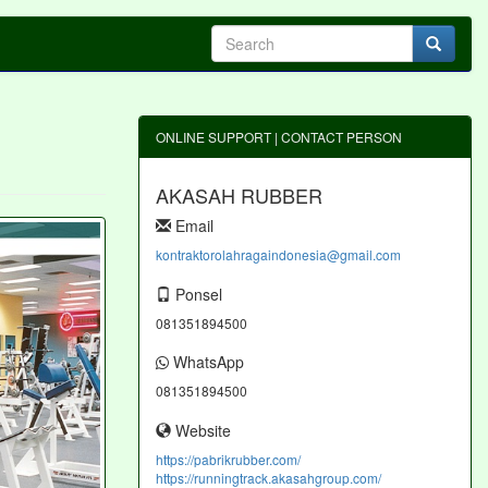
ONLINE SUPPORT | CONTACT PERSON
AKASAH RUBBER
Email
kontraktorolahragaindonesia@gmail.com
Ponsel
081351894500
WhatsApp
081351894500
Website
https://pabrikrubber.com/
https://runningtrack.akasahgroup.com/