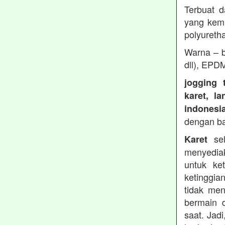
Terbuat d
yang kemu
polyureth
Warna – b
dll), EPD
jogging 
karet, l
indonesi
dengan b
sel
Karet
menyedia
untuk ke
ketinggia
tidak men
bermain 
saat. Jad