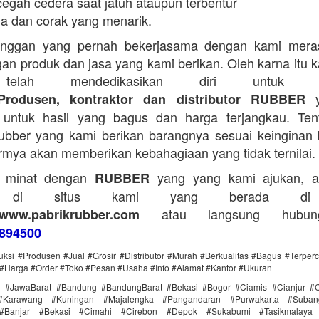
egah cedera saat jatuh ataupun terbentur
a dan corak yang menarik.
anggan yang pernah bekerjasama dengan kami mera
an produk dan jasa yang kami berikan. Oleh karna itu 
telah mendedikasikan diri untuk me
y
Produsen, kontraktor dan distributor RUBBER
untuk hasil yang bagus dan harga terjangkau. Tent
bber yang kami berikan barangnya sesuai keinginan 
rmya akan memberikan kebahagiaan yang tidak ternilai.
a minat dengan
yang yang kami ajukan, a
RUBBER
g di situs kami yang berada di
atau langsung hubun
www.pabrikrubber.com
894500
uksi #Produsen #Jual #Grosir #Distributor #Murah #Berkualitas #Bagus #Terper
#Harga #Order #Toko #Pesan #Usaha #Info #Alamat #Kantor #Ukuran
i #JawaBarat #Bandung #BandungBarat #Bekasi #Bogor #Ciamis #Cianjur #C
#Karawang #Kuningan #Majalengka #Pangandaran #Purwakarta #Suba
Banjar #Bekasi #Cimahi #Cirebon #Depok #Sukabumi #Tasikmalaya