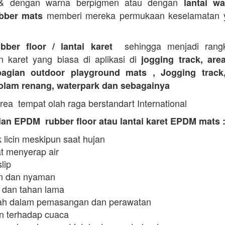
 & dengan warna berpigmen atau dengan
lantai wa
memberi mereka permukaan keselamatan y
bber mats
sehingga menjadi rangk
ubber floor / lantai karet
n karet yang biasa di aplikasi di
jogging track, are
agian outdoor playground mats , Jogging track
kolam renang, waterpark dan sebagainya
rea tempat olah raga berstandart International
an EPDM rubber floor atau lantai karet EPDM mats 
 licin meskipun saat hujan
t menyerap air
slip
 dan nyaman
 dan tahan lama
h dalam pemasangan dan perawatan
n terhadap cuaca