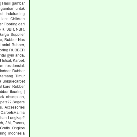
g Hasil gambar
 gambar untuk
eh indotrading
tion: Children
r Flooring dari
: NR, SBR, NBR,
arga Supplier
er, Rubber Nas
Lantai Rubber,
ooring RUBBER
tai gym anda,
utsal, Karpet,
n residensial.
Indoor Rubber
 Kemang Timur
a uniquecarpet
pet karet Rubber
ber flooring |
ck absorption,
arpets?? Segera
s. Accessories
 CarpetsHaima
lihan Lengkap?
h, 3M, Trusco,
Gratis Ongkos
ring indonesia