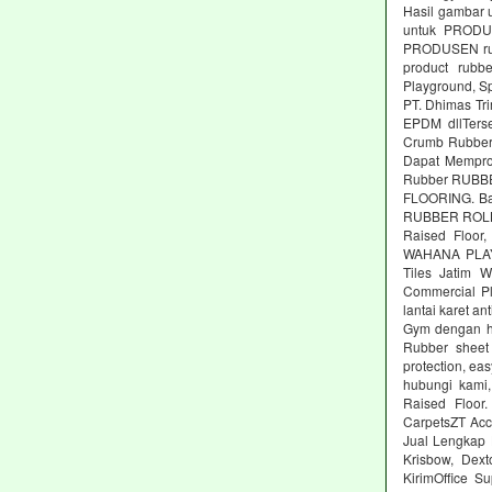
Hasil gambar 
untuk PRODUS
PRODUSEN rubb
product rubbe
Playground, Sp
PT. Dhimas Tri
EPDM dllTers
Crumb Rubber,
Dapat Memprod
Rubber RUBBE
FLOORING. Ba
RUBBER ROLL M
Raised Floor,
WAHANA PLAYG
Tiles Jatim 
Commercial Pl
lantai karet an
Gym dengan ha
Rubber sheet 
protection, ea
hubungi kami,
Raised Floor
CarpetsZT Acc
Jual Lengkap 
Krisbow, Dex
KirimOffice S