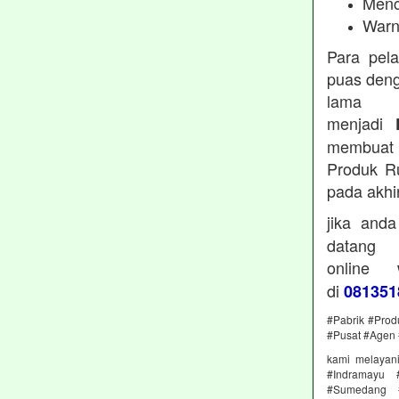
Menc
Warn
Para pel
puas deng
lama 
menjadi
membuat 
Produk Ru
pada akhi
jika and
datan
online
di
081351
#Pabrik #Prod
#Pusat #Agen 
kami melayan
#Indramayu 
#Sumedang #