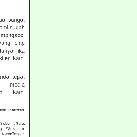
sa sangat
kami sudah
ngabdi
ang siap
unya jika
klien kami
nda tepat
 media
gi kami
caya #Konveksi
irebon #Garut
ng #Sukabumi
 #JawaTengah