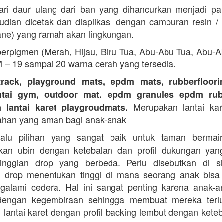
ari daur ulang dari ban yang dihancurkan menjadi part
dian dicetak dan diaplikasi dengan campuran resin 
ane) yang ramah akan lingkungan.
erpigmen (Merah, Hijau, Biru Tua, Abu-Abu Tua, Abu-
M – 19 sampai 20 warna cerah yang tersedia.
track, playground mats, epdm mats, rubberfloorin
antai gym, outdoor mat. epdm granules epdm rub
Merupakan lantai kare
a lantai karet playgroudmats.
ahan yang aman bagi anak-anak
alu pilihan yang sangat baik untuk taman berma
kan ubin dengan ketebalan dan profil dukungan yan
tinggian drop yang berbeda. Perlu disebutkan di s
n drop menentukan tinggi di mana seorang anak bisa
galami cedera. Hal ini sangat penting karena anak-a
dengan kegembiraan sehingga membuat mereka terlu
i, lantai karet dengan profil backing lembut dengan kete