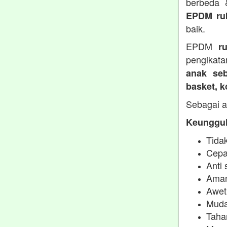
berbeda
EPDM ru
baik.
EPDM
r
pengikata
anak seb
basket, 
Sebagai a
Keunggul
Tidak
Cepa
Anti 
Aman
Awet
Muda
Taha