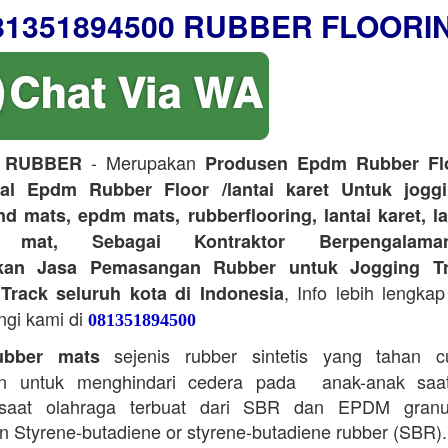
81351894500 RUBBER FLOORI
- Merupakan
 RUBBER
Produsen Epdm Rubber Flo
ual Epdm Rubber Floor /lantai karet Untuk joggi
d mats, epdm mats, rubberflooring, lantai karet, l
r mat, Sebagai Kontraktor Berpengalam
kan Jasa Pemasangan Rubber untuk Jogging Tr
, Info lebih lengkap
Track seluruh kota di Indonesia
ngi kami di
081351894500
sejenis rubber sintetis yang tahan 
bber mats
n untuk menghindari cedera pada anak-anak saa
saat olahraga terbuat dari SBR dan EPDM granu
 Styrene-butadiene or styrene-butadiene rubber (SBR).