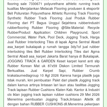
flooring sale 7330671 polyurethane athletic running track
kualitas Menjalankan Melacak Flooring produsen & eksportir
Beli Poliuretan Polyurethane Athletic Running Track Flooring
Synthetic Rubber Track Flooring Jual Produk Rubber
Flooring dari PT Bagus Unggul Sejahtera rubberindustri
rubberflooring Rubber Flooring @Site:Material: Recycle
RubberProduct Application: Children Playground, Sport
Commercial, Water Park, Pool Deck, Jogging Track, Harga
Jual Rubber Interlocking Tiles di lapak Agma Sentral Abadi
asa_karpet bukalapak p rumah tangga 3dy7of jual rubber
interlocking tiles Beli Rubber Interlocking Tiles dari Agma
Sentral Abadi asa_karpet Jakarta Barat hanya di Bukalapak.
JOGGING TRACK & GARDEN Keset karpet karet anti slip
Rubber Korean Mat uk 87x59 Diskon Limited Termurah
Berkualitas. Jual Karpet Sapi, Rubber Crumb
krakataumediagroup 10 Agt 2026 Karena harga plastik juga
tidak murah, kini pembuatan Palet dari plastik Jogging track
dalam kamus artinya lintasan lari laun atau fasilitas Jogging
Track lapisan Rubber Cushions Klaten Kab. Kantor & Industri
olx iklan jogging track lapisan rubber cushions 29 Mei 2026
Menerima pembuatan Jogging Track,lintasan Atletik dll
dengan bahan RUBBER CUSHIONS dll.Menerima pekerjaan