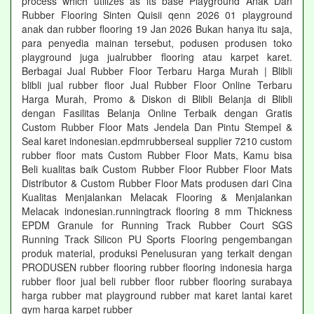
process which utilizes as its base Playground Anak Dan
Rubber Flooring Sinten Quisii qenn 2026 01 playground
anak dan rubber flooring 19 Jan 2026 Bukan hanya itu saja,
para penyedia mainan tersebut, podusen produsen toko
playground juga jualrubber flooring atau karpet karet.
Berbagai Jual Rubber Floor Terbaru Harga Murah | Blibli
blibli jual rubber floor Jual Rubber Floor Online Terbaru
Harga Murah, Promo & Diskon di Blibli Belanja di Blibli
dengan Fasilitas Belanja Online Terbaik dengan Gratis
Custom Rubber Floor Mats Jendela Dan Pintu Stempel &
Seal karet indonesian.epdmrubberseal supplier 7210 custom
rubber floor mats Custom Rubber Floor Mats, Kamu bisa
Beli kualitas baik Custom Rubber Floor Rubber Floor Mats
Distributor & Custom Rubber Floor Mats produsen dari Cina
Kualitas Menjalankan Melacak Flooring & Menjalankan
Melacak indonesian.runningtrack flooring 8 mm Thickness
EPDM Granule for Running Track Rubber Court SGS
Running Track Silicon PU Sports Flooring pengembangan
produk material, produksi Penelusuran yang terkait dengan
PRODUSEN rubber flooring rubber flooring indonesia harga
rubber floor jual beli rubber floor rubber flooring surabaya
harga rubber mat playground rubber mat karet lantai karet
gym harga karpet rubber