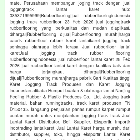
mate. Perusahaan membangun joging track dengan jual
joggingtrack lantai karet hub:
085371995999|Rubberflooring|jual rubberflooringindonesia
jogging track rubberfloor 23 Feb 2026 jual joggingtrack
rubberflooring yang berkualitas dan mudah diaplikasi.
dihargai|Rubberflooring dijual|Rubberflooring murah|harga
pabrik rubberfloor rubber karet lantaikaret jogging track
sehingga olahraga lebih terasa Jual rubberfloor lantai
karetJual jogging track rubber flooring
rubberflooringindonesia jual rubberfloor lantai karet 28 Feb
2026 jual rubberfloor lantai karet dengan kualitas baik dan
harga terjangkau, dihargai|Rubberflooring
dijual|Rubberflooring murah|harga pabrik Cari Kualitas tinggi
Karet Jogging Track Produsen dan Karet Jogging
indonesian.alibaba Rumput buatan & olahraga lantai Nanjing
Feeling Rubber & Plastic Produces Co., Ltd. Jogging track
material, bahan runningtracks, track karet produsen FN
D150435. langsung penjualan panas rumput karpet rumput
buatan murah untuk menjalankan jogging track track Jual
Lantai Karet, Distributor, Beli, Supplier, Eksportir, Importir
indotrading lantaikaret Jual Lantai Karet harga murah, dari
distributor, supplier, toko, hingga eksportir Lantai Karet