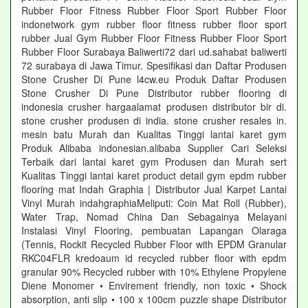
Rubber Floor Fitness Rubber Floor Sport Rubber Floor
indonetwork gym rubber floor fitness rubber floor sport
rubber Jual Gym Rubber Floor Fitness Rubber Floor Sport
Rubber Floor Surabaya Baliwerti72 dari ud.sahabat baliwerti
72 surabaya di Jawa Timur. Spesifikasi dan Daftar Produsen
Stone Crusher Di Pune l4cw.eu Produk Daftar Produsen
Stone Crusher Di Pune Distributor rubber flooring di
indonesia crusher hargaalamat produsen distributor bir di.
stone crusher produsen di india. stone crusher resales in.
mesin batu Murah dan Kualitas Tinggi lantai karet gym
Produk Alibaba indonesian.alibaba Supplier Cari Seleksi
Terbaik dari lantai karet gym Produsen dan Murah sert
Kualitas Tinggi lantai karet product detail gym epdm rubber
flooring mat Indah Graphia | Distributor Jual Karpet Lantai
Vinyl Murah indahgraphiaMeliputi: Coin Mat Roll (Rubber),
Water Trap, Nomad China Dan Sebagainya Melayani
Instalasi Vinyl Flooring, pembuatan Lapangan Olaraga
(Tennis, Rockit Recycled Rubber Floor with EPDM Granular
RKC04FLR kredoaum id recycled rubber floor with epdm
granular 90% Recycled rubber with 10% Ethylene Propylene
Diene Monomer • Envirement friendly, non toxic • Shock
absorption, anti slip • 100 x 100cm puzzle shape Distributor