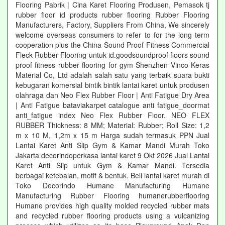
Flooring Pabrik | Cina Karet Flooring Produsen, Pemasok tj
rubber floor id products rubber flooring Rubber Flooring
Manufacturers, Factory, Suppliers From China, We sincerely
welcome overseas consumers to refer to for the long term
cooperation plus the China Sound Proof Fitness Commercial
Fleck Rubber Flooring untuk id.goodsoundproof floors sound
proof fitness rubber flooring for gym Shenzhen Vinco Keras
Material Co, Ltd adalah salah satu yang terbaik suara bukti
kebugaran komersial bintik bintik lantai karet untuk produsen
olahraga dan Neo Flex Rubber Floor | Anti Fatigue Dry Area
| Anti Fatigue bataviakarpet catalogue anti fatigue_doormat
anti_fatigue index Neo Flex Rubber Floor. NEO FLEX
RUBBER Thickness: 8 MM; Material: Rubber; Roll Size: 1,2
m x 10 M, 1,2m x 15 m Harga sudah termasuk PPN Jual
Lantai Karet Anti Slip Gym & Kamar Mandi Murah Toko
Jakarta decorindoperkasa lantai karet 9 Okt 2026 Jual Lantai
Karet Anti Slip untuk Gym & Kamar Mandi. Tersedia
berbagai ketebalan, motif & bentuk. Beli lantai karet murah di
Toko Decorindo Humane Manufacturing Humane
Manufacturing Rubber Flooring humanerubberflooring
Humane provides high quality molded recycled rubber mats
and recycled rubber flooring products using a vulcanizing