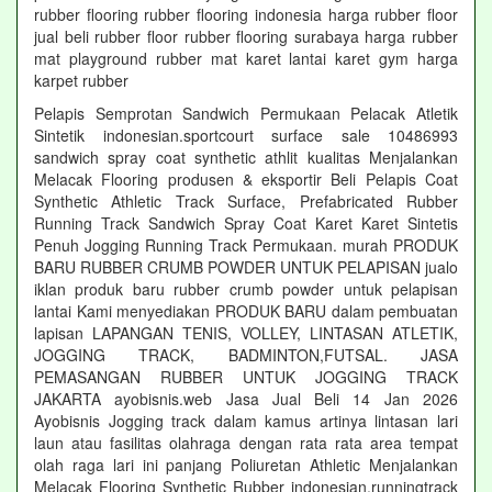
rubber flooring rubber flooring indonesia harga rubber floor
jual beli rubber floor rubber flooring surabaya harga rubber
mat playground rubber mat karet lantai karet gym harga
karpet rubber
Pelapis Semprotan Sandwich Permukaan Pelacak Atletik
Sintetik indonesian.sportcourt surface sale 10486993
sandwich spray coat synthetic athlit kualitas Menjalankan
Melacak Flooring produsen & eksportir Beli Pelapis Coat
Synthetic Athletic Track Surface, Prefabricated Rubber
Running Track Sandwich Spray Coat Karet Karet Sintetis
Penuh Jogging Running Track Permukaan. murah PRODUK
BARU RUBBER CRUMB POWDER UNTUK PELAPISAN jualo
iklan produk baru rubber crumb powder untuk pelapisan
lantai Kami menyediakan PRODUK BARU dalam pembuatan
lapisan LAPANGAN TENIS, VOLLEY, LINTASAN ATLETIK,
JOGGING TRACK, BADMINTON,FUTSAL. JASA
PEMASANGAN RUBBER UNTUK JOGGING TRACK
JAKARTA ayobisnis.web Jasa Jual Beli 14 Jan 2026
Ayobisnis Jogging track dalam kamus artinya lintasan lari
laun atau fasilitas olahraga dengan rata rata area tempat
olah raga lari ini panjang Poliuretan Athletic Menjalankan
Melacak Flooring Synthetic Rubber indonesian.runningtrack