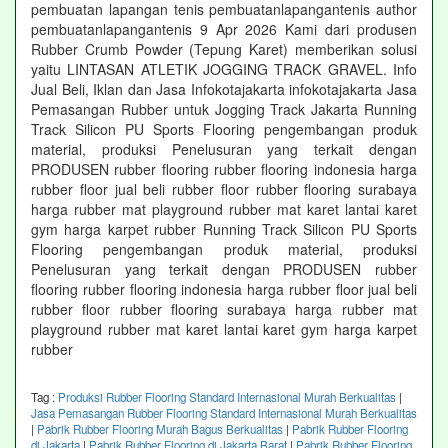
pembuatan lapangan tenis pembuatanlapangantenis author
pembuatanlapangantenis 9 Apr 2026 Kami dari produsen
Rubber Crumb Powder (Tepung Karet) memberikan solusi
yaitu LINTASAN ATLETIK JOGGING TRACK GRAVEL. Info
Jual Beli, Iklan dan Jasa Infokotajakarta infokotajakarta Jasa
Pemasangan Rubber untuk Jogging Track Jakarta Running
Track Silicon PU Sports Flooring pengembangan produk
material, produksi Penelusuran yang terkait dengan
PRODUSEN rubber flooring rubber flooring indonesia harga
rubber floor jual beli rubber floor rubber flooring surabaya
harga rubber mat playground rubber mat karet lantai karet
gym harga karpet rubber Running Track Silicon PU Sports
Flooring pengembangan produk material, produksi
Penelusuran yang terkait dengan PRODUSEN rubber
flooring rubber flooring indonesia harga rubber floor jual beli
rubber floor rubber flooring surabaya harga rubber mat
playground rubber mat karet lantai karet gym harga karpet
rubber
Tag :
Produksi Rubber Flooring Standard Internasional Murah Berkualitas
|
Jasa Pemasangan Rubber Flooring Standard Internasional Murah Berkualitas
|
Pabrik Rubber Flooring Murah Bagus Berkualitas
|
Pabrik Rubber Flooring
di Jakarta
|
Pabrik Rubber Flooring di Jakarta Barat
|
Pabrik Rubber Flooring