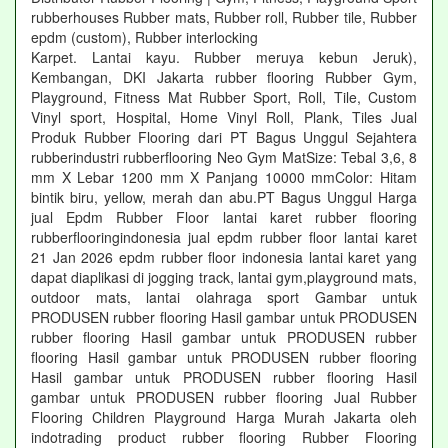
rubberhouses Rubber mats, Rubber roll, Rubber tile, Rubber
epdm (custom), Rubber interlocking
Karpet. Lantai kayu. Rubber meruya kebun Jeruk),
Kembangan, DKI Jakarta rubber flooring Rubber Gym,
Playground, Fitness Mat Rubber Sport, Roll, Tile, Custom
Vinyl sport, Hospital, Home Vinyl Roll, Plank, Tiles Jual
Produk Rubber Flooring dari PT Bagus Unggul Sejahtera
rubberindustri rubberflooring Neo Gym MatSize: Tebal 3,6, 8
mm X Lebar 1200 mm X Panjang 10000 mmColor: Hitam
bintik biru, yellow, merah dan abu.PT Bagus Unggul Harga
jual Epdm Rubber Floor lantai karet rubber flooring
rubberflooringindonesia jual epdm rubber floor lantai karet
21 Jan 2026 epdm rubber floor indonesia lantai karet yang
dapat diaplikasi di jogging track, lantai gym,playground mats,
outdoor mats, lantai olahraga sport Gambar untuk
PRODUSEN rubber flooring Hasil gambar untuk PRODUSEN
rubber flooring Hasil gambar untuk PRODUSEN rubber
flooring Hasil gambar untuk PRODUSEN rubber flooring
Hasil gambar untuk PRODUSEN rubber flooring Hasil
gambar untuk PRODUSEN rubber flooring Jual Rubber
Flooring Children Playground Harga Murah Jakarta oleh
indotrading product rubber flooring Rubber Flooring