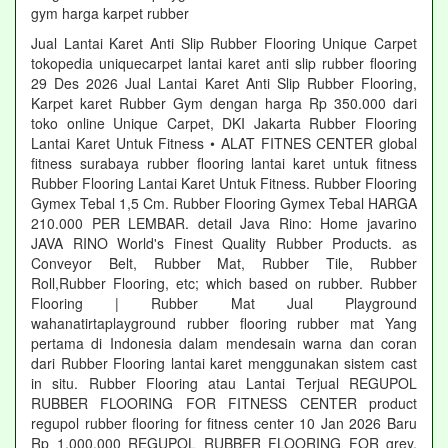
gym harga karpet rubber
Jual Lantai Karet Anti Slip Rubber Flooring Unique Carpet
tokopedia uniquecarpet lantai karet anti slip rubber flooring
29 Des 2026 Jual Lantai Karet Anti Slip Rubber Flooring,
Karpet karet Rubber Gym dengan harga Rp 350.000 dari
toko online Unique Carpet, DKI Jakarta Rubber Flooring
Lantai Karet Untuk Fitness • ALAT FITNES CENTER global
fitness surabaya rubber flooring lantai karet untuk fitness
Rubber Flooring Lantai Karet Untuk Fitness. Rubber Flooring
Gymex Tebal 1,5 Cm. Rubber Flooring Gymex Tebal HARGA
210.000 PER LEMBAR. detail Java Rino: Home javarino
JAVA RINO World's Finest Quality Rubber Products. as
Conveyor Belt, Rubber Mat, Rubber Tile, Rubber
Roll,Rubber Flooring, etc; which based on rubber. Rubber
Flooring | Rubber Mat Jual Playground
wahanatirtaplayground rubber flooring rubber mat Yang
pertama di Indonesia dalam mendesain warna dan coran
dari Rubber Flooring lantai karet menggunakan sistem cast
in situ. Rubber Flooring atau Lantai Terjual REGUPOL
RUBBER FLOORING FOR FITNESS CENTER product
regupol rubber flooring for fitness center 10 Jan 2026 Baru
Rp 1.000.000 REGUPOL RUBBER FLOORING FOR grey,