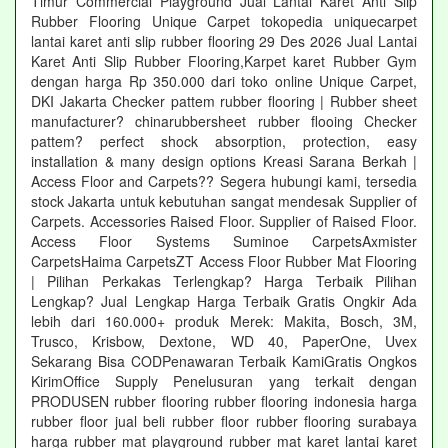
Timur Commercial Playground Jual Lantai Karet Anti Slip
Rubber Flooring Unique Carpet tokopedia uniquecarpet
lantai karet anti slip rubber flooring 29 Des 2026 Jual Lantai
Karet Anti Slip Rubber Flooring,Karpet karet Rubber Gym
dengan harga Rp 350.000 dari toko online Unique Carpet,
DKI Jakarta Checker pattem rubber flooring | Rubber sheet
manufacturer? chinarubbersheet rubber flooing Checker
pattem? perfect shock absorption, protection, easy
installation & many design options Kreasi Sarana Berkah |
Access Floor and Carpets?? Segera hubungi kami, tersedia
stock Jakarta untuk kebutuhan sangat mendesak Supplier of
Carpets. Accessories Raised Floor. Supplier of Raised Floor.
Access Floor Systems Suminoe CarpetsAxmister
CarpetsHaima CarpetsZT Access Floor Rubber Mat Flooring
| Pilihan Perkakas Terlengkap? Harga Terbaik Pilihan
Lengkap? Jual Lengkap Harga Terbaik Gratis Ongkir Ada
lebih dari 160.000+ produk Merek: Makita, Bosch, 3M,
Trusco, Krisbow, Dextone, WD 40, PaperOne, Uvex
Sekarang Bisa CODPenawaran Terbaik KamiGratis Ongkos
KirimOffice Supply Penelusuran yang terkait dengan
PRODUSEN rubber flooring rubber flooring indonesia harga
rubber floor jual beli rubber floor rubber flooring surabaya
harga rubber mat playground rubber mat karet lantai karet