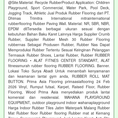
@Site:Material: Recycle RubberProduct Application: Children
Playground, Sport Commercial, Water Park, Pool Deck,
Jogging Track, Athletic Jual Produk Rubber Flooring dari PT.
Dhimas Trimitra International mitrainternational
rubberflooring Rubber Paving Wall. Material: NR, SBR, NBR,
EPDM dllTersedia berbagai ukuran sesuai dengan
kebutuhan Bahan Baku Karet Lainnya Harga Supplier Crumb
Rubber, Supplier Rubber Mesh 30 Rubber Flooring
rubbernas Sebagai Produsen Rubber, Rubber Nas Dapat
Memproduksi Rubber Tertentu Sesuai Keinginan Pelanggan
Termasuk Rubber Shoes, Lantai Rubber, Rubber RUBBER
FLOORING • ALAT FITNES CENTER STANDART, ALAT
fitnessmurah rubber flooring RUBBER FLOORING. Banner.
Lokasi Toko Surya Abadi Untuk menambah kenyamanan
dan keamanan lantai gym anda, RUBBER ROLL MAT
BUTTON. Prima Asia Flooring primaasiaflooring 24 Feb
2026 Vinyl, Rumput futsal, Karpet, Raised Floor, Rubber
Flooring, Wood Prima Asia menyediakan produk lantai
komersial dan residensial. WAHANA PLAYGROUND
EQUIPMENT, outdoor playground indoor wahanaplayground
Harga Indoor Rubber Tiles Jatim Waterpark Malang Rubber
Mat Rubber floor Rubber flooring Rubber mat at Kemang