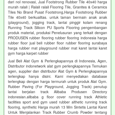
dari nol renovasi, Jual Footstrong Rubber Tile 40x40 harga
murah ralali | Ralali ralali Flooring Tile, Granites & Ceramics
Tiles No Brand Pusat Footstrong,Harga Footstrong Rubber
Tile 40x40 berkualitas. untuk taman bermain anak anak
(playground), jogging track, lantai pinggir kolam renang
Running Track Silicon PU Sports Flooring pengembangan
produk material, produksi Penelusuran yang terkait dengan
PRODUSEN rubber flooring rubber flooring indonesia harga
rubber floor jual beli rubber floor rubber flooring surabaya
harga rubber mat playground rubber mat karet lantai karet
gym harga karpet rubber
Jual Beli Alat Gym & Perlengkapannya di Indonesia, Agen,
Distributor indonetwork alat gym perlengkapannya Temukan
agen, supplier dan distributor Alat Gym & Perlengkapannya
terlengkap hanya disini. Kami menyediakan database
terlengkap dengan harga termurah untuk produk Alat Gym.
Rubber Paving (For Playground, Jogging Track) penutup
lantai berjalan track Alibaba Produsen Directory
indonesian.alibaba g floor cover running track Athletic
facilities sport and gym used rubber althetic running track
flooring, synthetic Harga murah 13 Mm Sintetis Lantai Karet
Untuk Menjalankan Track Rubber Crumb Powder tentang