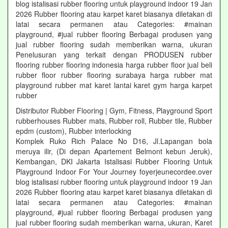
blog istalisasi rubber flooring untuk playground indoor 19 Jan
2026 Rubber flooring atau karpet karet biasanya diletakan di
latai secara permanen atau Categories: #mainan
playground, #jual rubber flooring Berbagai produsen yang
jual rubber flooring sudah memberikan warna, ukuran
Penelusuran yang terkait dengan PRODUSEN rubber
flooring rubber flooring indonesia harga rubber floor jual beli
rubber floor rubber flooring surabaya harga rubber mat
playground rubber mat karet lantai karet gym harga karpet
rubber
Distributor Rubber Flooring | Gym, Fitness, Playground Sport
rubberhouses Rubber mats, Rubber roll, Rubber tile, Rubber
epdm (custom), Rubber interlocking
Komplek Ruko Rich Palace No D16, Jl.Lapangan bola
meruya ilir, (Di depan Apartement Belmont kebun Jeruk),
Kembangan, DKI Jakarta Istalisasi Rubber Flooring Untuk
Playground Indoor For Your Journey foyerjeunecordee.over
blog istalisasi rubber flooring untuk playground indoor 19 Jan
2026 Rubber flooring atau karpet karet biasanya diletakan di
latai secara permanen atau Categories: #mainan
playground, #jual rubber flooring Berbagai produsen yang
jual rubber flooring sudah memberikan warna, ukuran, Karet