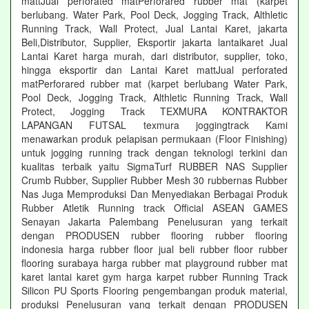
mattJual perforated matPerforared rubber mat (karpet
berlubang. Water Park, Pool Deck, Jogging Track, Althletic
Running Track, Wall Protect, Jual Lantai Karet, jakarta
Beli,Distributor, Supplier, Eksportir jakarta lantaikaret Jual
Lantai Karet harga murah, dari distributor, supplier, toko,
hingga eksportir dan Lantai Karet mattJual perforated
matPerforared rubber mat (karpet berlubang Water Park,
Pool Deck, Jogging Track, Althletic Running Track, Wall
Protect, Jogging Track TEXMURA KONTRAKTOR
LAPANGAN FUTSAL texmura joggingtrack Kami
menawarkan produk pelapisan permukaan (Floor Finishing)
untuk jogging running track dengan teknologi terkini dan
kualitas terbaik yaitu SigmaTurf RUBBER NAS Supplier
Crumb Rubber, Supplier Rubber Mesh 30 rubbernas Rubber
Nas Juga Memproduksi Dan Menyediakan Berbagai Produk
Rubber Atletik Running track Official ASEAN GAMES
Senayan Jakarta Palembang Penelusuran yang terkait
dengan PRODUSEN rubber flooring rubber flooring
indonesia harga rubber floor jual beli rubber floor rubber
flooring surabaya harga rubber mat playground rubber mat
karet lantai karet gym harga karpet rubber Running Track
Silicon PU Sports Flooring pengembangan produk material,
produksi Penelusuran yang terkait dengan PRODUSEN