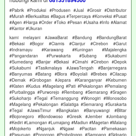
081351894500
#Pabrik #Produksi #Produsen #Jual #Grosir #Distributor
#Murah #Berkualitas #Bagus #Terpercaya #Konveksi #Pusat
#Agen #Harga #Order #Toko #Pesan #Usaha #Info #Alamat
#Kantor #Ukuran
kami melayani #JawaBarat #Bandung #BandungBarat
#Bekasi #Bogor #Ciamis #Cianjur #Cirebon #Garut
#Indramayu #Karawang #Kuningan #Majalengka
#Pangandaran #Purwakarta #Subang #Sukabumi
#Sumedang #Banjar #Bekasi #Cimahi #Cirebon #Depok
#Sukabumi #Tasikmalaya #JawaTengah #Banjarnegara
#Banyumas #Batang #Blora #Boyolali #Brebes #Cilacap
#Demak #Grobogan #Jepara #Karanganyar #Kebumen
#Klaten #Kudus #Magelang #Pati #Pekalongan #Pemalang
#Purbalingga #Purworejo #Rembang #Semarang #Sragen
#Sukoharjo #Tegal #Temanggung #Wonogiri #Wonosobo
#Magelang #Pekalongan #Salatiga #Semarang #Surakarta
#Tegal #JawaTimur #Bangkalan #Banyuwangi #Blitar
#Bojonegoro #Bondowoso #Gresik #Jember #Jombang
#Kediri #Lamongan #Lumajang #Madiun #Magetan #Malang
#Mojokerto #Nganjuk #Ngawi #Pacitan #Pamekasan
#Pasuruan #Ponorogo #Probolinggo #Sampang #Sidoarjo