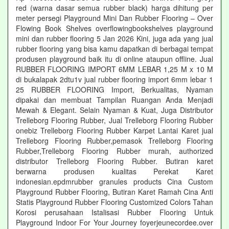
red (warna dasar semua rubber black) harga dihitung per
meter persegi Playground Mini Dan Rubber Flooring – Over
Flowing Book Shelves overflowingbookshelves playground
mini dan rubber flooring 5 Jan 2026 Kini, juga ada yang jual
rubber flooring yang bisa kamu dapatkan di berbagai tempat
produsen playground baik itu di online ataupun offline. Jual
RUBBER FLOORING IMPORT 6MM LEBAR 1,25 M x 10 M
di bukalapak 2dtu1v jual rubber flooring import 6mm lebar 1
25 RUBBER FLOORING Import, Berkualitas, Nyaman
dipakai dan membuat Tampilan Ruangan Anda Menjadi
Mewah & Elegant. Selain Nyaman & Kuat, Juga Distributor
Trelleborg Flooring Rubber, Jual Trelleborg Flooring Rubber
onebiz Trelleborg Flooring Rubber Karpet Lantai Karet jual
Trelleborg Flooring Rubber,pemasok Trelleborg Flooring
Rubber,Trelleborg Flooring Rubber murah, authorized
distributor Trelleborg Flooring Rubber. Butiran karet
berwarna produsen kualitas Perekat Karet
indonesian.epdmrubber granules products Cina Custom
Playground Rubber Flooring, Butiran Karet Ramah Cina Anti
Statis Playground Rubber Flooring Customized Colors Tahan
Korosi perusahaan Istalisasi Rubber Flooring Untuk
Playground Indoor For Your Journey foyerjeunecordee.over