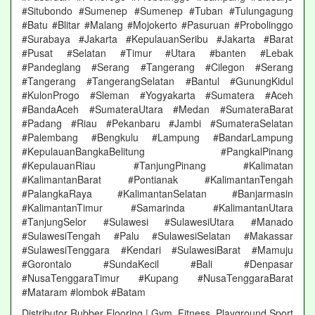
#Situbondo #Sumenep #Sumenep #Tuban #Tulungagung
#Batu #Blitar #Malang #Mojokerto #Pasuruan #Probolinggo
#Surabaya #Jakarta #KepulauanSeribu #Jakarta #Barat
#Pusat #Selatan #Timur #Utara #banten #Lebak
#Pandeglang #Serang #Tangerang #Cilegon #Serang
#Tangerang #TangerangSelatan #Bantul #GunungKidul
#KulonProgo #Sleman #Yogyakarta #Sumatera #Aceh
#BandaAceh #SumateraUtara #Medan #SumateraBarat
#Padang #Riau #Pekanbaru #Jambi #SumateraSelatan
#Palembang #Bengkulu #Lampung #BandarLampung
#KepulauanBangkaBelitung #PangkalPinang
#KepulauanRiau #TanjungPinang #Kalimatan
#KalimantanBarat #Pontianak #KalimantanTengah
#PalangkaRaya #KalimantanSelatan #Banjarmasin
#KalimantanTimur #Samarinda #KalimantanUtara
#TanjungSelor #Sulawesi #SulawesiUtara #Manado
#SulawesiTengah #Palu #SulawesiSelatan #Makassar
#SulawesiTenggara #Kendari #SulawesiBarat #Mamuju
#Gorontalo #SundaKecil #Bali #Denpasar
#NusaTenggaraTimur #Kupang #NusaTenggaraBarat
#Mataram #lombok #Batam
Distributor Rubber Flooring | Gym, Fitness, Playground Sport