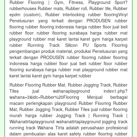
Rubber Flooring | Gym, Fitness, Playground Sport?
rubberhouses Rubber mats, Rubber roll, Rubber tile, Rubber
epdm (custom), Rubber interlocking rubber flooringVinyl
Penelusuran yang terkait dengan PRODUSEN rubber
flooring rubber flooring indonesia harga rubber floor jual beli
rubber floor rubber flooring surabaya harga rubber mat
playground rubber mat karet lantai karet gym harga karpet
rubber Running Track Silicon PU Sports Flooring
pengembangan produk material, produksi Penelusuran yang
terkait dengan PRODUSEN rubber flooring rubber flooring
indonesia harga rubber floor jual beli rubber floor rubber
flooring surabaya harga rubber mat playground rubber mat
karet lantai karet gym harga karpet rubber
Rubber Flooring Rubber Mat, Rubber Jogging Track, Rubber
Tiles jual wahanaplayground index1.php?
wahana=3&idc=Rubber%20Flooring Menjual berbagai
macam perlengkapan playground Rubber Flooring Rubber
Mat, Rubber Jogging Track, Rubber Tiles jual rubber flooring
murah harga rubber Jogging Track | Running Track |
Wahanatirtaplayground wahanatirtaplayground jogging track
running track Wahana Tirta adalah perusahaan profesional
dalam pembuatan alas karet safety rubber flooring rubber