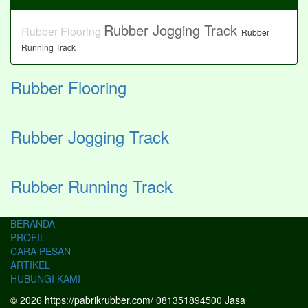
Rubber Jogging Track
Rubber Flooring
Rubber
Running Track
Rubber Flooring
Rubber Jogging Track
Rubber Running Track
BERANDA
PROFIL
CARA PESAN
ARTIKEL
HUBUNGI KAMI
© 2026 https://pabrikrubber.com/ 081351894500 Jasa