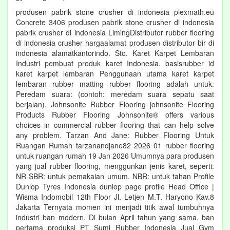
produsen pabrik stone crusher di indonesia plexmath.eu
Concrete 3406 produsen pabrik stone crusher di indonesia
pabrik crusher di indonesia LimingDistributor rubber flooring
di indonesia crusher hargaalamat produsen distributor bir di
indonesia alamatkantorindo. Sto. Karet Karpet Lembaran
Industri pembuat produk karet Indonesia. basisrubber id
karet karpet lembaran Penggunaan utama karet karpet
lembaran rubber matting rubber flooring adalah untuk:
Peredam suara: (contoh: meredam suara sepatu saat
berjalan). Johnsonite Rubber Flooring johnsonite Flooring
Products Rubber Flooring Johnsonite® offers various
choices in commercial rubber flooring that can help solve
any problem. Tarzan And Jane: Rubber Flooring Untuk
Ruangan Rumah tarzanandjane82 2026 01 rubber flooring
untuk ruangan rumah 19 Jan 2026 Umumnya para produsen
yang jual rubber flooring, menggunkan jenis karet, seperti:
NR SBR: untuk pemakaian umum. NBR: untuk tahan Profile
Dunlop Tyres Indonesia dunlop page profile Head Office |
Wisma Indomobil 12th Floor Jl. Letjen M.T. Haryono Kav.8
Jakarta Ternyata momen ini menjadi titik awal tumbuhnya
industri ban modern. Di bulan April tahun yang sama, ban
pertama produksi PT Sumi Rubber Indonesia Jual Gym