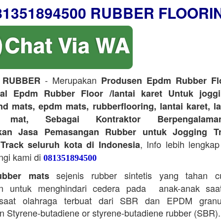
81351894500 RUBBER FLOORI
- Merupakan
 RUBBER
Produsen Epdm Rubber Flo
ual Epdm Rubber Floor /lantai karet Untuk joggi
d mats, epdm mats, rubberflooring, lantai karet, l
r mat, Sebagai Kontraktor Berpengalam
kan Jasa Pemasangan Rubber untuk Jogging Tr
, Info lebih lengkap
Track seluruh kota di Indonesia
ngi kami di
081351894500
sejenis rubber sintetis yang tahan 
bber mats
n untuk menghindari cedera pada anak-anak saa
saat olahraga terbuat dari SBR dan EPDM granu
 Styrene-butadiene or styrene-butadiene rubber (SBR).