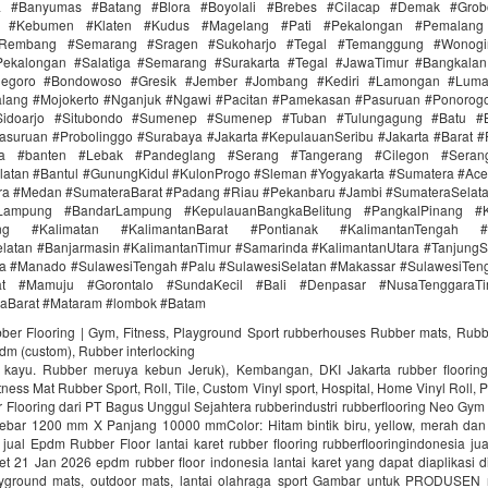
ra #Banyumas #Batang #Blora #Boyolali #Brebes #Cilacap #Demak #Grob
r #Kebumen #Klaten #Kudus #Magelang #Pati #Pekalongan #Pemalang 
#Rembang #Semarang #Sragen #Sukoharjo #Tegal #Temanggung #Wonogi
ekalongan #Salatiga #Semarang #Surakarta #Tegal #JawaTimur #Bangkala
onegoro #Bondowoso #Gresik #Jember #Jombang #Kediri #Lamongan #Lum
lang #Mojokerto #Nganjuk #Ngawi #Pacitan #Pamekasan #Pasuruan #Ponorogo
idoarjo #Situbondo #Sumenep #Sumenep #Tuban #Tulungagung #Batu #Bl
asuruan #Probolinggo #Surabaya #Jakarta #KepulauanSeribu #Jakarta #Barat #
ra #banten #Lebak #Pandeglang #Serang #Tangerang #Cilegon #Seran
latan #Bantul #GunungKidul #KulonProgo #Sleman #Yogyakarta #Sumatera #Ac
ra #Medan #SumateraBarat #Padang #Riau #Pekanbaru #Jambi #SumateraSelat
Lampung #BandarLampung #KepulauanBangkaBelitung #PangkalPinang #K
ang #Kalimatan #KalimantanBarat #Pontianak #KalimantanTengah #
latan #Banjarmasin #KalimantanTimur #Samarinda #KalimantanUtara #TanjungS
a #Manado #SulawesiTengah #Palu #SulawesiSelatan #Makassar #SulawesiTen
rat #Mamuju #Gorontalo #SundaKecil #Bali #Denpasar #NusaTenggaraT
aBarat #Mataram #lombok #Batam
bber Flooring | Gym, Fitness, Playground Sport rubberhouses Rubber mats, Rubb
pdm (custom), Rubber interlocking
i kayu. Rubber meruya kebun Jeruk), Kembangan, DKI Jakarta rubber floori
ness Mat Rubber Sport, Roll, Tile, Custom Vinyl sport, Hospital, Home Vinyl Roll, P
Flooring dari PT Bagus Unggul Sejahtera rubberindustri rubberflooring Neo Gym
ebar 1200 mm X Panjang 10000 mmColor: Hitam bintik biru, yellow, merah da
jual Epdm Rubber Floor lantai karet rubber flooring rubberflooringindonesia ju
aret 21 Jan 2026 epdm rubber floor indonesia lantai karet yang dapat diaplikasi di
ayground mats, outdoor mats, lantai olahraga sport Gambar untuk PRODUSEN r