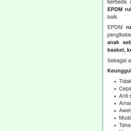
berbeda
EPDM ru
baik.
EPDM
r
pengikata
anak seb
basket, 
Sebagai a
Keunggul
Tidak
Cepa
Anti 
Aman
Awet
Muda
Taha