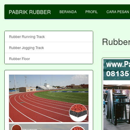
PABRIK RUBBER
BERANDA
PROFIL
CARA PESAN
Rubber Running Track
Rubber
Rubber Jogging Track
Rubber Floor