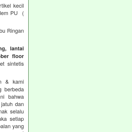
ikel kecil
/ lem PU (
Abu Ringan
g, lantai
ber floor
t sintetis
in & kami
g berbeda
ini bahwa
 jatuh dan
nak selalu
ka setiap
balan yang