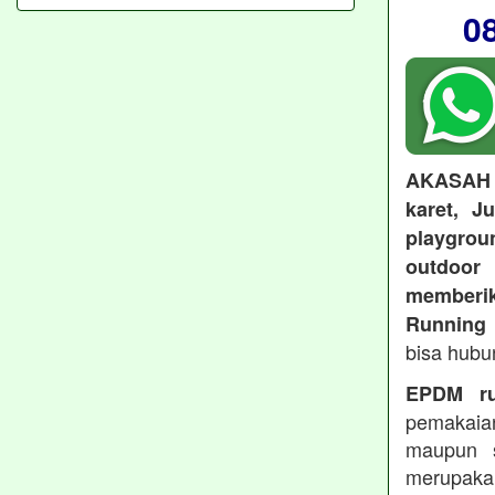
0
AKASAH
karet, J
playgroun
outdoo
memberi
Running 
bisa hubu
EPDM ru
pemakaia
maupun 
merupakan