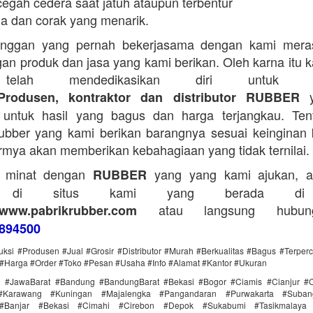
egah cedera saat jatuh ataupun terbentur
a dan corak yang menarik.
anggan yang pernah bekerjasama dengan kami mera
an produk dan jasa yang kami berikan. Oleh karna itu 
telah mendedikasikan diri untuk me
y
Produsen, kontraktor dan distributor RUBBER
untuk hasil yang bagus dan harga terjangkau. Tent
bber yang kami berikan barangnya sesuai keinginan 
rmya akan memberikan kebahagiaan yang tidak ternilai.
a minat dengan
yang yang kami ajukan, a
RUBBER
g di situs kami yang berada di
atau langsung hubun
www.pabrikrubber.com
894500
uksi #Produsen #Jual #Grosir #Distributor #Murah #Berkualitas #Bagus #Terper
#Harga #Order #Toko #Pesan #Usaha #Info #Alamat #Kantor #Ukuran
i #JawaBarat #Bandung #BandungBarat #Bekasi #Bogor #Ciamis #Cianjur #C
#Karawang #Kuningan #Majalengka #Pangandaran #Purwakarta #Suba
Banjar #Bekasi #Cimahi #Cirebon #Depok #Sukabumi #Tasikmalaya