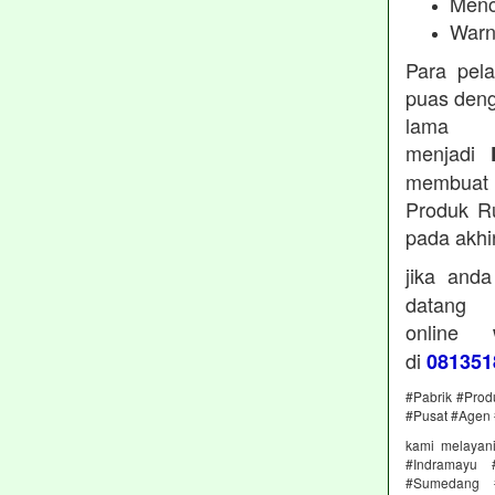
Menc
Warn
Para pel
puas deng
lama 
menjadi
membuat 
Produk Ru
pada akhi
jika and
datan
online
di
081351
#Pabrik #Prod
#Pusat #Agen 
kami melayan
#Indramayu 
#Sumedang #