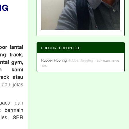
NG
or lantai
PRODUK TERPOPULER
ng track,
Rubber Flooring
Rubber Jogging Track
antai gym,
Rubber Running
Track
an kami
ack atau
 dan jelas
cuaca dan
t bermain
les. SBR