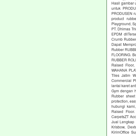
Hasil gambar 
untuk PRODUS
PRODUSEN rubb
product rubbe
Playground, Sp
PT. Dhimas Tri
EPDM dllTers
Crumb Rubber,
Dapat Memprod
Rubber RUBBE
FLOORING. Ba
RUBBER ROLL M
Raised Floor,
WAHANA PLAYG
Tiles Jatim 
Commercial Pl
lantai karet an
Gym dengan ha
Rubber sheet 
protection, ea
hubungi kami,
Raised Floor
CarpetsZT Acc
Jual Lengkap 
Krisbow, Dex
KirimOffice S