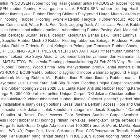
untuk PRODUSEN rubber flooring Hasil gambar untuk PRODUSEN rubber floorin
EN rubber flooring Hasil gambar untuk PRODUSEN rubber flooring Hasil
er flooring Jual Rubber Flooring Children Playground Harga Murah Jakarta ol
r flooring Rubber Flooring @Site:Material: Recycle RubberProduct Applica
ort Commercial, Water Park, Pool Deck, Jogging Track, Athletic Jual Produk Rubbe
mitra International mitrainternational rubberflooring Rubber Paving Wall. Material
edia berbagai ukuran sesuai dengan kebutuhan Bahan Baku Karet Lainnya H
 Supplier Rubber Mesh 30 Rubber Flooring rubbernas Sebagai Produsen Rubb
uksi Rubber Tertentu Sesuai Keinginan Pelanggan Termasuk Rubber Shoes, 
R FLOORING • ALAT FITNES CENTER STANDART, ALAT fitnessmurah rubber fl
nner. Lokasi Toko Surya Abadi Untuk menambah kenyamanan dan keamanan lan
AT BUTTON. Prima Asia Flooring primaasiaflooring 24 Feb 2026 Vinyl, Rumput f
 Rubber Flooring, Wood Prima Asia menyediakan produk lantai komersial da
ROUND EQUIPMENT, outdoor playground indoor wahanaplayground Harga 
Waterpark Malang Rubber Mat Rubber floor Rubber flooring Rubber mat at
ayground Jual Lantai Karet Anti Slip Rubber Flooring Unique Carpet tokopedi
ti slip rubber flooring 29 Des 2026 Jual Lantai Karet Anti Slip Rubber Flooring,Kar
rga Rp 350.000 dari toko online Unique Carpet, DKI Jakarta Checker pattem rub
manufacturer? chinarubbersheet rubber flooing Checker pattem? perfect sho
sy installation & many design options Kreasi Sarana Berkah | Access Floor and C
 tersedia stock Jakarta untuk kebutuhan sangat mendesak Supplier of Carpet
. Supplier of Raised Floor. Access Floor Systems Suminoe CarpetsAxmister
ess Floor Rubber Mat Flooring | Pilihan Perkakas Terlengkap? Harga Terbaik Pi
Harga Terbaik Gratis Ongkir Ada lebih dari 160.000+ produk Merek: Makita, Bosc
tone, WD 40, PaperOne, Uvex Sekarang Bisa CODPenawaran Terbaik Kami
upply Penelusuran yang terkait dengan PRODUSEN rubber flooring rubber floo