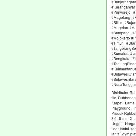
#Banjarnega
#Karanganya
#Purworejo 
#Magelang #P
#Blitar #Boj
#Magetan #Ma
#Sampang #S
#Mojokerto #P
#Timur #Uta
#TangerangSe
#SumateraUta
#Bengkulu #
#TanjungPin
#KalimantanSe
#SulawesiUtar
#SulawesiBa
#NusaTenggar
Distributor Ru
tile, Rubber e
Karpet. Lanta
Playground, Fit
Produk Rubber 
3,6, 8 mm X L
Unggul Harga 
floor lantai k
lantai gym,pl