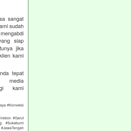
sa sangat
kami sudah
ngabdi
ang siap
unya jika
klien kami
nda tepat
 media
gi kami
caya #Konveksi
irebon #Garut
ng #Sukabumi
 #JawaTengah