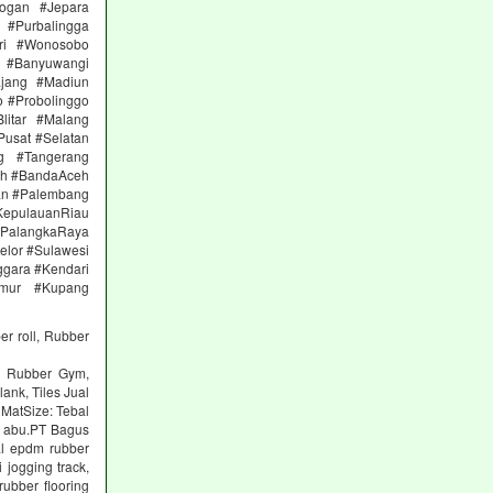
ogan #Jepara
#Purbalingga
ri #Wonosobo
n #Banyuwangi
ajang #Madiun
 #Probolinggo
itar #Malang
Pusat #Selatan
g #Tangerang
eh #BandaAceh
an #Palembang
epulauanRiau
PalangkaRaya
elor #Sulawesi
ggara #Kendari
imur #Kupang
er roll, Rubber
ng Rubber Gym,
lank, Tiles Jual
 MatSize: Tebal
n abu.PT Bagus
al epdm rubber
 jogging track,
ubber flooring