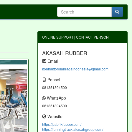
ONLINE SUPPORT | CONTACT PERSON
AKASAH RUBBER
Email
kontraktorolahragaindonesia@gmail.com
Ponsel
081351894500
WhatsApp
081351894500
Website
https://pabrikrubber.com/
https://runningtrack.akasahgroup.com/