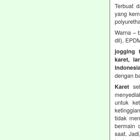
Terbuat d
yang kemu
polyureth
Warna – b
dll), EPD
jogging 
karet, l
indonesi
dengan b
sel
Karet
menyedia
untuk ke
ketinggia
tidak men
bermain 
saat. Jad