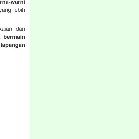
rna-warni
ang lebih
aian dan
a bermain
,lapangan
: