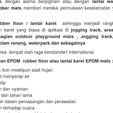
 & dengan warna berpigmen atau dengan
lantai wa
memberi mereka permukaan keselamatan y
bber mats
sehingga menjadi rangk
ubber floor / lantai karet
n karet yang biasa di aplikasi di
jogging track, are
agian outdoor playground mats , Jogging track
kolam renang, waterpark dan sebagainya
rea tempat olah raga berstandart International
an EPDM rubber floor atau lantai karet EPDM mats 
 licin meskipun saat hujan
t menyerap air
slip
 dan nyaman
 dan tahan lama
h dalam pemasangan dan perawatan
n terhadap cuaca