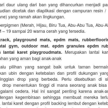
ari daur ulang dari ban yang dihancurkan menjadi part
dian dicetak dan diaplikasi dengan campuran resin 
ane) yang ramah akan lingkungan.
erpigmen (Merah, Hijau, Biru Tua, Abu-Abu Tua, Abu-
M – 19 sampai 20 warna cerah yang tersedia.
track, playground mats, epdm mats, rubberfloorin
antai gym, outdoor mat. epdm granules epdm rub
Merupakan lantai kare
a lantai karet playgroudmats.
ahan yang aman bagi anak-anak
alu pilihan yang sangat baik untuk taman berma
kan ubin dengan ketebalan dan profil dukungan yan
tinggian drop yang berbeda. Perlu disebutkan di s
n drop menentukan tinggi di mana seorang anak bisa
galami cedera. Hal ini sangat penting karena anak-a
dengan kegembiraan sehingga membuat mereka terlu
i, lantai karet dengan profil backing lembut dengan kete