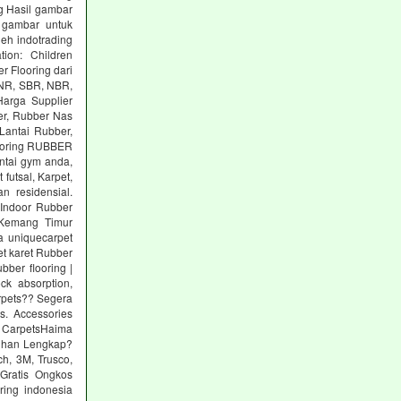
g Hasil gambar
 gambar untuk
eh indotrading
tion: Children
r Flooring dari
: NR, SBR, NBR,
arga Supplier
er, Rubber Nas
Lantai Rubber,
ooring RUBBER
tai gym anda,
utsal, Karpet,
n residensial.
Indoor Rubber
 Kemang Timur
a uniquecarpet
pet karet Rubber
ber flooring |
ck absorption,
arpets?? Segera
s. Accessories
 CarpetsHaima
lihan Lengkap?
h, 3M, Trusco,
Gratis Ongkos
ring indonesia