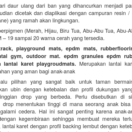
ari daur ulang dari ban yang dihancurkan menjadi part
dian dicetak dan diaplikasi dengan campuran resin 
ane) yang ramah akan lingkungan.
erpigmen (Merah, Hijau, Biru Tua, Abu-Abu Tua, Abu-
M – 19 sampai 20 warna cerah yang tersedia.
track, playground mats, epdm mats, rubberfloorin
antai gym, outdoor mat. epdm granules epdm rub
Merupakan lantai kare
a lantai karet playgroudmats.
ahan yang aman bagi anak-anak
alu pilihan yang sangat baik untuk taman berma
kan ubin dengan ketebalan dan profil dukungan yan
tinggian drop yang berbeda. Perlu disebutkan di s
n drop menentukan tinggi di mana seorang anak bisa
galami cedera. Hal ini sangat penting karena anak-a
dengan kegembiraan sehingga membuat mereka terlu
i, lantai karet dengan profil backing lembut dengan kete