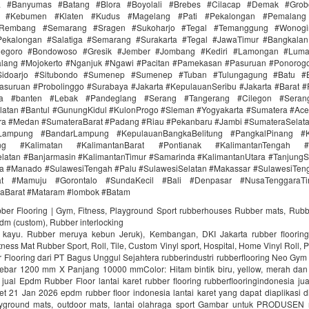
ra #Banyumas #Batang #Blora #Boyolali #Brebes #Cilacap #Demak #Grob
r #Kebumen #Klaten #Kudus #Magelang #Pati #Pekalongan #Pemalang 
#Rembang #Semarang #Sragen #Sukoharjo #Tegal #Temanggung #Wonogi
ekalongan #Salatiga #Semarang #Surakarta #Tegal #JawaTimur #Bangkala
onegoro #Bondowoso #Gresik #Jember #Jombang #Kediri #Lamongan #Lum
lang #Mojokerto #Nganjuk #Ngawi #Pacitan #Pamekasan #Pasuruan #Ponorogo
idoarjo #Situbondo #Sumenep #Sumenep #Tuban #Tulungagung #Batu #Bl
asuruan #Probolinggo #Surabaya #Jakarta #KepulauanSeribu #Jakarta #Barat #
ra #banten #Lebak #Pandeglang #Serang #Tangerang #Cilegon #Seran
latan #Bantul #GunungKidul #KulonProgo #Sleman #Yogyakarta #Sumatera #Ac
ra #Medan #SumateraBarat #Padang #Riau #Pekanbaru #Jambi #SumateraSelat
Lampung #BandarLampung #KepulauanBangkaBelitung #PangkalPinang #K
ang #Kalimatan #KalimantanBarat #Pontianak #KalimantanTengah #
latan #Banjarmasin #KalimantanTimur #Samarinda #KalimantanUtara #TanjungS
a #Manado #SulawesiTengah #Palu #SulawesiSelatan #Makassar #SulawesiTen
rat #Mamuju #Gorontalo #SundaKecil #Bali #Denpasar #NusaTenggaraT
aBarat #Mataram #lombok #Batam
bber Flooring | Gym, Fitness, Playground Sport rubberhouses Rubber mats, Rubb
pdm (custom), Rubber interlocking
i kayu. Rubber meruya kebun Jeruk), Kembangan, DKI Jakarta rubber floori
ness Mat Rubber Sport, Roll, Tile, Custom Vinyl sport, Hospital, Home Vinyl Roll, P
Flooring dari PT Bagus Unggul Sejahtera rubberindustri rubberflooring Neo Gym
ebar 1200 mm X Panjang 10000 mmColor: Hitam bintik biru, yellow, merah da
jual Epdm Rubber Floor lantai karet rubber flooring rubberflooringindonesia ju
aret 21 Jan 2026 epdm rubber floor indonesia lantai karet yang dapat diaplikasi di
ayground mats, outdoor mats, lantai olahraga sport Gambar untuk PRODUSEN r