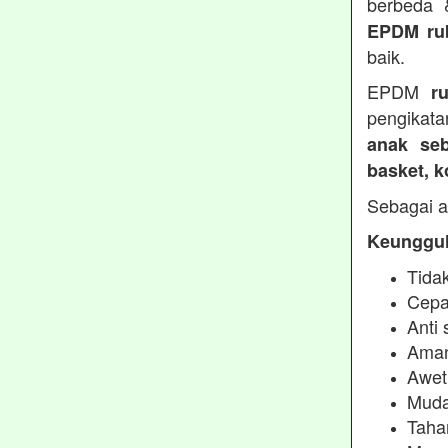
berbeda
EPDM ru
baik.
EPDM
r
pengikata
anak seb
basket, 
Sebagai a
Keunggul
Tidak
Cepa
Anti 
Aman
Awet
Muda
Taha