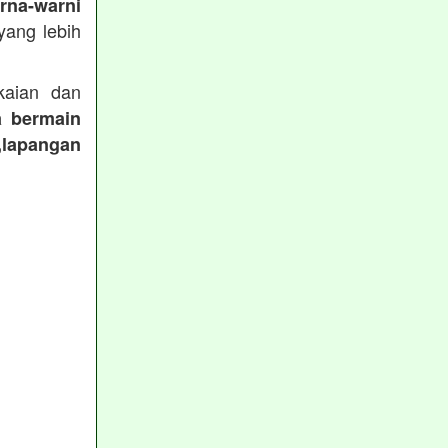
rna-warni
ang lebih
aian dan
a bermain
,lapangan
: