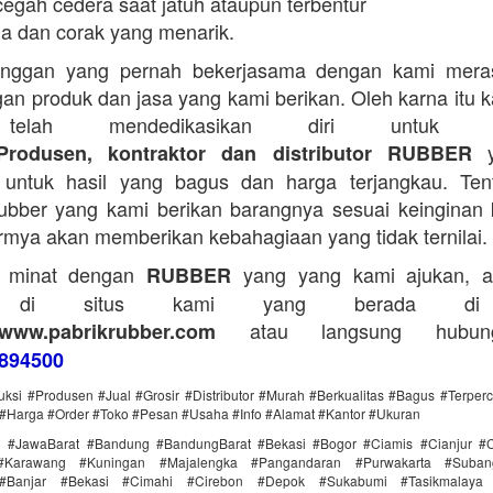
egah cedera saat jatuh ataupun terbentur
a dan corak yang menarik.
anggan yang pernah bekerjasama dengan kami mera
an produk dan jasa yang kami berikan. Oleh karna itu 
telah mendedikasikan diri untuk me
y
Produsen, kontraktor dan distributor RUBBER
untuk hasil yang bagus dan harga terjangkau. Tent
bber yang kami berikan barangnya sesuai keinginan 
rmya akan memberikan kebahagiaan yang tidak ternilai.
a minat dengan
yang yang kami ajukan, a
RUBBER
g di situs kami yang berada di
atau langsung hubun
www.pabrikrubber.com
894500
uksi #Produsen #Jual #Grosir #Distributor #Murah #Berkualitas #Bagus #Terper
#Harga #Order #Toko #Pesan #Usaha #Info #Alamat #Kantor #Ukuran
i #JawaBarat #Bandung #BandungBarat #Bekasi #Bogor #Ciamis #Cianjur #C
#Karawang #Kuningan #Majalengka #Pangandaran #Purwakarta #Suba
Banjar #Bekasi #Cimahi #Cirebon #Depok #Sukabumi #Tasikmalaya