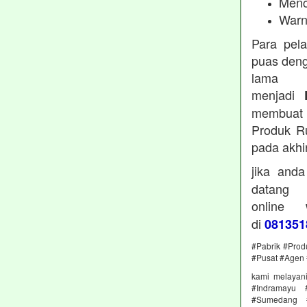
Menc
Warn
Para pel
puas deng
lama 
menjadi
membuat 
Produk Ru
pada akhi
jika and
datan
online
di
081351
#Pabrik #Prod
#Pusat #Agen 
kami melayan
#Indramayu 
#Sumedang #