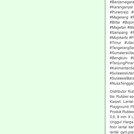
#Banjarnega
#Karanganya
#Purworejo 
#Magelang #P
#Blitar #Boj
#Magetan #Ma
#Sampang #S
#Mojokerto #P
#Timur #Uta
#TangerangSe
#SumateraUta
#Bengkulu #
#TanjungPin
#KalimantanSe
#SulawesiUtar
#SulawesiBa
#NusaTenggar
Distributor Ru
tile, Rubber e
Karpet. Lanta
Playground, Fit
Produk Rubber 
3,6, 8 mm X L
Unggul Harga 
floor lantai k
lantai gym,pl