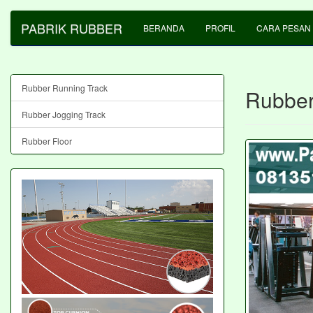
PABRIK RUBBER
BERANDA
PROFIL
CARA PESAN
Rubber Running Track
Rubber
Rubber Jogging Track
Rubber Floor