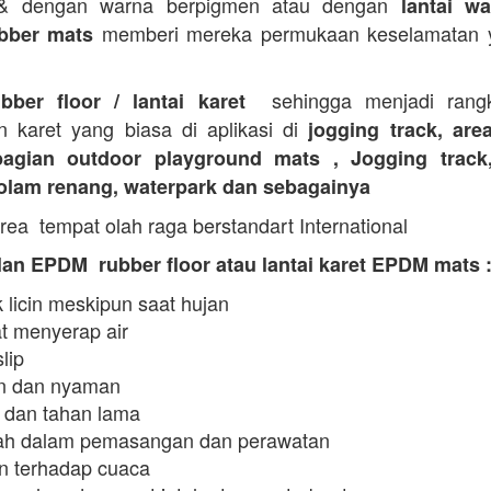
 & dengan warna berpigmen atau dengan
lantai wa
memberi mereka permukaan keselamatan y
bber mats
sehingga menjadi rangk
ubber floor / lantai karet
n karet yang biasa di aplikasi di
jogging track, are
agian outdoor playground mats , Jogging track
kolam renang, waterpark dan sebagainya
rea tempat olah raga berstandart International
an EPDM rubber floor atau lantai karet EPDM mats 
 licin meskipun saat hujan
t menyerap air
slip
 dan nyaman
 dan tahan lama
h dalam pemasangan dan perawatan
n terhadap cuaca