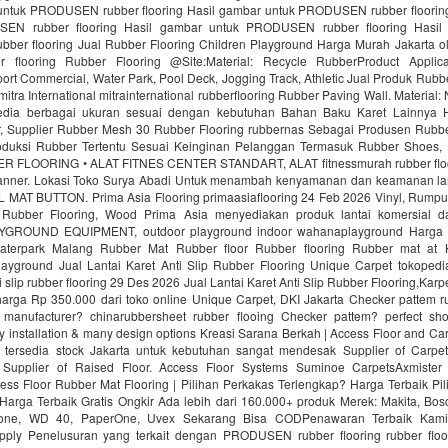
untuk PRODUSEN rubber flooring Hasil gambar untuk PRODUSEN rubber floorin
EN rubber flooring Hasil gambar untuk PRODUSEN rubber flooring Hasil
er flooring Jual Rubber Flooring Children Playground Harga Murah Jakarta ol
r flooring Rubber Flooring @Site:Material: Recycle RubberProduct Applica
ort Commercial, Water Park, Pool Deck, Jogging Track, Athletic Jual Produk Rubbe
mitra International mitrainternational rubberflooring Rubber Paving Wall. Material
edia berbagai ukuran sesuai dengan kebutuhan Bahan Baku Karet Lainnya H
 Supplier Rubber Mesh 30 Rubber Flooring rubbernas Sebagai Produsen Rubb
uksi Rubber Tertentu Sesuai Keinginan Pelanggan Termasuk Rubber Shoes, 
R FLOORING • ALAT FITNES CENTER STANDART, ALAT fitnessmurah rubber fl
nner. Lokasi Toko Surya Abadi Untuk menambah kenyamanan dan keamanan lan
AT BUTTON. Prima Asia Flooring primaasiaflooring 24 Feb 2026 Vinyl, Rumput f
 Rubber Flooring, Wood Prima Asia menyediakan produk lantai komersial da
ROUND EQUIPMENT, outdoor playground indoor wahanaplayground Harga 
Waterpark Malang Rubber Mat Rubber floor Rubber flooring Rubber mat at
ayground Jual Lantai Karet Anti Slip Rubber Flooring Unique Carpet tokopedi
ti slip rubber flooring 29 Des 2026 Jual Lantai Karet Anti Slip Rubber Flooring,Kar
rga Rp 350.000 dari toko online Unique Carpet, DKI Jakarta Checker pattem rub
manufacturer? chinarubbersheet rubber flooing Checker pattem? perfect sho
sy installation & many design options Kreasi Sarana Berkah | Access Floor and C
 tersedia stock Jakarta untuk kebutuhan sangat mendesak Supplier of Carpet
. Supplier of Raised Floor. Access Floor Systems Suminoe CarpetsAxmister
ess Floor Rubber Mat Flooring | Pilihan Perkakas Terlengkap? Harga Terbaik Pi
Harga Terbaik Gratis Ongkir Ada lebih dari 160.000+ produk Merek: Makita, Bosc
tone, WD 40, PaperOne, Uvex Sekarang Bisa CODPenawaran Terbaik Kami
upply Penelusuran yang terkait dengan PRODUSEN rubber flooring rubber floo