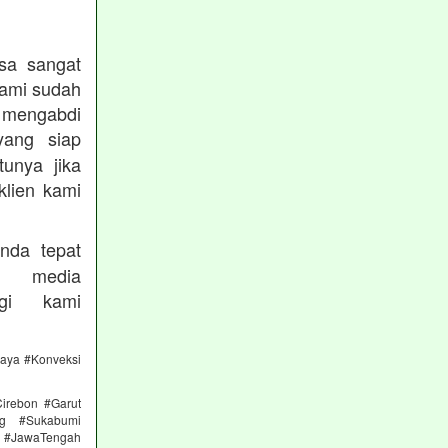
sa sangat
kami sudah
ngabdi
ang siap
unya jika
klien kami
nda tepat
 media
gi kami
caya #Konveksi
irebon #Garut
ng #Sukabumi
 #JawaTengah