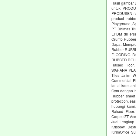
Hasil gambar 
untuk PRODUS
PRODUSEN rubb
product rubbe
Playground, Sp
PT. Dhimas Tri
EPDM dllTers
Crumb Rubber,
Dapat Memprod
Rubber RUBBE
FLOORING. Ba
RUBBER ROLL M
Raised Floor,
WAHANA PLAYG
Tiles Jatim 
Commercial Pl
lantai karet an
Gym dengan ha
Rubber sheet 
protection, ea
hubungi kami,
Raised Floor
CarpetsZT Acc
Jual Lengkap 
Krisbow, Dex
KirimOffice S