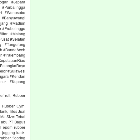
ogan #Jepara
#Purbalingga
ri #Wonosobo
n #Banyuwangi
ajang #Madiun
 #Probolinggo
itar #Malang
Pusat #Selatan
g #Tangerang
eh #BandaAceh
an #Palembang
epulauanRiau
PalangkaRaya
elor #Sulawesi
ggara #Kendari
imur #Kupang
er roll, Rubber
ng Rubber Gym,
lank, Tiles Jual
 MatSize: Tebal
n abu.PT Bagus
al epdm rubber
 jogging track,
ubber flooring