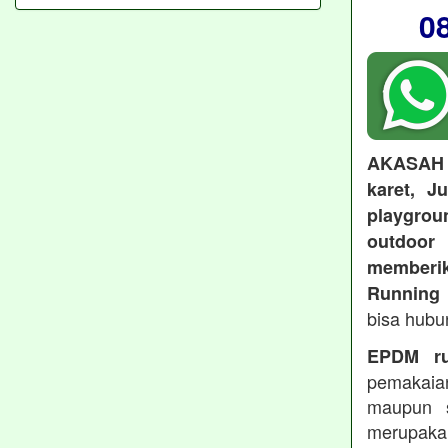
0
AKASAH
karet, J
playgroun
outdoo
memberi
Running 
bisa hubu
EPDM ru
pemakaia
maupun 
merupakan