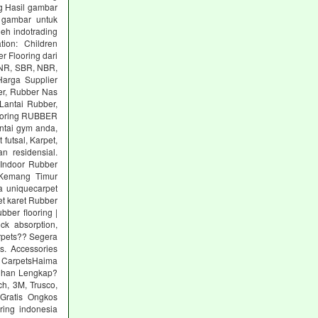
g Hasil gambar
 gambar untuk
eh indotrading
tion: Children
r Flooring dari
: NR, SBR, NBR,
arga Supplier
er, Rubber Nas
Lantai Rubber,
ooring RUBBER
tai gym anda,
utsal, Karpet,
n residensial.
Indoor Rubber
 Kemang Timur
a uniquecarpet
pet karet Rubber
ber flooring |
ck absorption,
arpets?? Segera
s. Accessories
 CarpetsHaima
lihan Lengkap?
h, 3M, Trusco,
Gratis Ongkos
ring indonesia