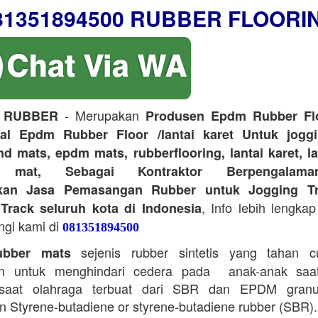
81351894500 RUBBER FLOORI
- Merupakan
 RUBBER
Produsen Epdm Rubber Flo
ual Epdm Rubber Floor /lantai karet Untuk joggi
d mats, epdm mats, rubberflooring, lantai karet, l
r mat, Sebagai Kontraktor Berpengalam
kan Jasa Pemasangan Rubber untuk Jogging Tr
, Info lebih lengkap
Track seluruh kota di Indonesia
ngi kami di
081351894500
sejenis rubber sintetis yang tahan 
bber mats
n untuk menghindari cedera pada anak-anak saa
saat olahraga terbuat dari SBR dan EPDM granu
 Styrene-butadiene or styrene-butadiene rubber (SBR).