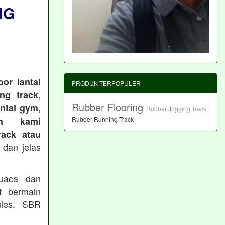
NG
or lantai
PRODUK TERPOPULER
ng track,
Rubber Flooring
antai gym,
Rubber Jogging Track
an kami
Rubber Running Track
ack atau
 dan jelas
cuaca dan
t bermain
les. SBR