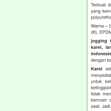
Terbuat d
yang kemu
polyureth
Warna – b
dll), EPD
jogging 
karet, l
indonesi
dengan b
sel
Karet
menyedia
untuk ke
ketinggia
tidak men
bermain 
saat. Jad