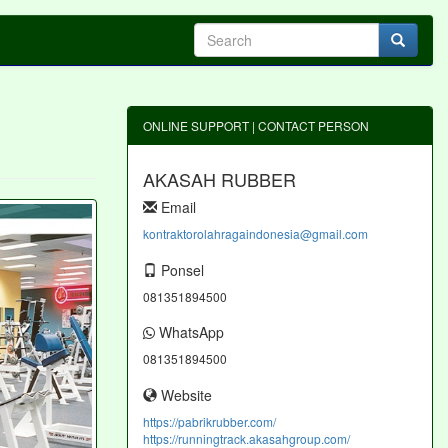
ONLINE SUPPORT | CONTACT PERSON
AKASAH RUBBER
Email
kontraktorolahragaindonesia@gmail.com
Ponsel
081351894500
WhatsApp
081351894500
Website
https://pabrikrubber.com/
https://runningtrack.akasahgroup.com/