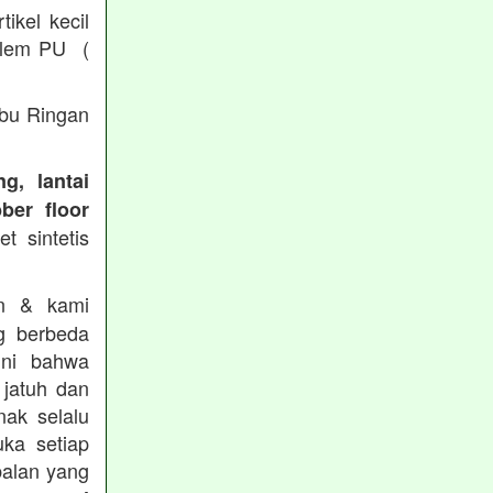
ikel kecil
/ lem PU (
Abu Ringan
g, lantai
ber floor
t sintetis
in & kami
g berbeda
ini bahwa
 jatuh dan
nak selalu
ka setiap
balan yang