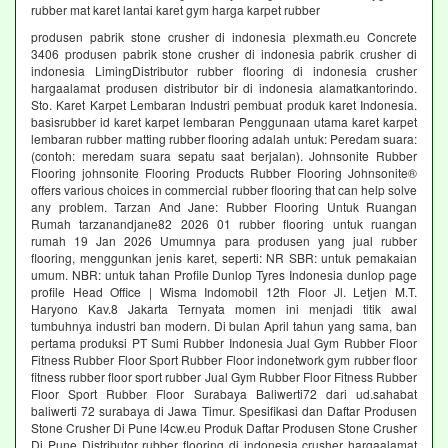
rubber mat karet lantai karet gym harga karpet rubber
produsen pabrik stone crusher di indonesia plexmath.eu Concrete
3406 produsen pabrik stone crusher di indonesia pabrik crusher di
indonesia LimingDistributor rubber flooring di indonesia crusher
hargaalamat produsen distributor bir di indonesia alamatkantorindo.
Sto. Karet Karpet Lembaran Industri pembuat produk karet Indonesia.
basisrubber id karet karpet lembaran Penggunaan utama karet karpet
lembaran rubber matting rubber flooring adalah untuk: Peredam suara:
(contoh: meredam suara sepatu saat berjalan). Johnsonite Rubber
Flooring johnsonite Flooring Products Rubber Flooring Johnsonite®
offers various choices in commercial rubber flooring that can help solve
any problem. Tarzan And Jane: Rubber Flooring Untuk Ruangan
Rumah tarzanandjane82 2026 01 rubber flooring untuk ruangan
rumah 19 Jan 2026 Umumnya para produsen yang jual rubber
flooring, menggunkan jenis karet, seperti: NR SBR: untuk pemakaian
umum. NBR: untuk tahan Profile Dunlop Tyres Indonesia dunlop page
profile Head Office | Wisma Indomobil 12th Floor Jl. Letjen M.T.
Haryono Kav.8 Jakarta Ternyata momen ini menjadi titik awal
tumbuhnya industri ban modern. Di bulan April tahun yang sama, ban
pertama produksi PT Sumi Rubber Indonesia Jual Gym Rubber Floor
Fitness Rubber Floor Sport Rubber Floor indonetwork gym rubber floor
fitness rubber floor sport rubber Jual Gym Rubber Floor Fitness Rubber
Floor Sport Rubber Floor Surabaya Baliwerti72 dari ud.sahabat
baliwerti 72 surabaya di Jawa Timur. Spesifikasi dan Daftar Produsen
Stone Crusher Di Pune l4cw.eu Produk Daftar Produsen Stone Crusher
Di Pune Distributor rubber flooring di indonesia crusher hargaalamat