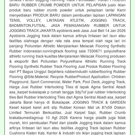
BARU RUBBER CRUMB POWDER UNTUK PELAPISAN jualo iklan
produk baru rubber crumb powder untuk pelapisan lantai Kami
menyediakan PRODUK BARU dalam pembuatan lapisan LAPANGAN
TENIS, VOLLEY, LINTASAN ATLETIK, JOGGING TRACK,
BADMINTON,FUTSAL. JASA PEMASANGAN RUBBER UNTUK
JOGGING TRACK JAKARTA ayobisnis.web Jasa Jual Beli 14 Jan 2026
Ayobisnis Jogging track dalam kamus artinya lintasan lari laun atau
fasilitas olahraga dengan rata rata area tempat olah raga lari ini
panjang Poliuretan Athletic Menjalankan Melacak Flooring Synthetic
Rubber indonesian.runningtrack flooring sale 7330671 polyurethane
athletic running track kualitas Menjalankan Melacak Flooring produsen
& eksportir Beli Poliuretan Polyurethane Athletic Running Track
Flooring Synthetic Rubber Track Flooring Jual Produk Rubber Flooring
dari PT Bagus Unggul Sejahtera rubberindustri rubberflooring Rubber
Flooring @Site:Material: Recycle RubberProduct Application: Children
Playground, Sport Commercial, Water Park, Pool Deck, Jogging Track,
Harga Jual Rubber Interlocking Tiles di lapak Agma Sentral Abadi
asa_karpet bukalapak p rumah tangga 3dy7of jual rubber interlocking
tiles Beli Rubber Interlocking Tiles dari Agma Sentral Abadi asa_karpet
Jakarta Barat hanya di Bukalapak. JOGGING TRACK & GARDEN
Keset karpet karet anti slip Rubber Korean Mat uk 87x59 Diskon
Limited Termurah Berkualitas. Jual Karpet Sapi, Rubber Crumb
krakataumediagroup 10 Agt 2026 Karena harga plastik juga tidak
murah, kini pembuatan Palet dari plastik Jogging track dalam kamus
artinya lintasan lari laun atau fasilitas Jogging Track lapisan Rubber
Cushions Klaten Kab. Kantor & Industri olx iklan jogging track lapisan