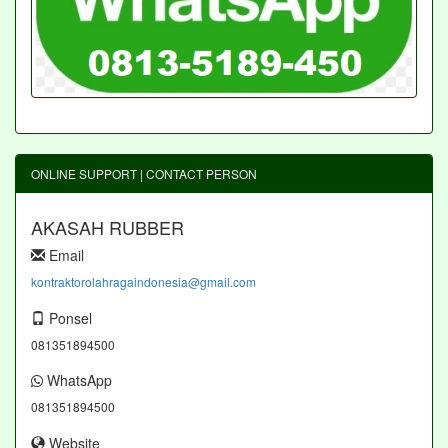
ONLINE SUPPORT | CONTACT PERSON
AKASAH RUBBER
Email
kontraktorolahragaindonesia@gmail.com
Ponsel
081351894500
WhatsApp
081351894500
Website