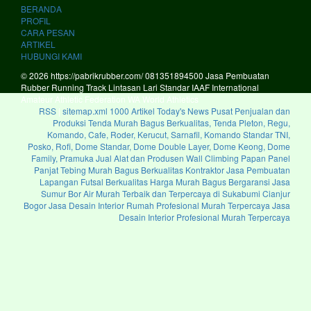
BERANDA
PROFIL
CARA PESAN
ARTIKEL
HUBUNGI KAMI
© 2026 https://pabrikrubber.com/ 081351894500 Jasa Pembuatan
Rubber Running Track Lintasan Lari Standar IAAF International
Amateur Athletic Federation WA World Athletics
RSS
|
sitemap.xml
1000 Artikel
Today's News
Pusat Penjualan dan
Produksi Tenda Murah Bagus Berkualitas, Tenda Pleton, Regu,
Komando, Cafe, Roder, Kerucut, Sarnafil, Komando Standar TNI,
Posko, Rofi, Dome Standar, Dome Double Layer, Dome Keong, Dome
Family, Pramuka
Jual Alat dan Produsen Wall Climbing Papan Panel
Panjat Tebing Murah Bagus Berkualitas
Kontraktor Jasa Pembuatan
Lapangan Futsal Berkualitas Harga Murah Bagus Bergaransi
Jasa
Sumur Bor Air Murah Terbaik dan Terpercaya di Sukabumi Cianjur
Bogor
Jasa Desain Interior Rumah Profesional Murah Terpercaya
Jasa
Desain Interior Profesional Murah Terpercaya