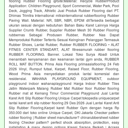
flooring Rubber Flooring @Site:Material: Recycle RubberProduct
Application: Children Playground, Sport Commercial, Water Park, Pool
Deck, Jogging Track, Athletic Jual Produk Rubber Flooring dari PT.
Dhimas Trimitra International mitrainternational rubberflooring Rubber
Paving Wall. Material: NR, SBR, NBR, EPDM dllTersedia berbagai
ukuran sesuai dengan kebutuhan Bahan Baku Karet Lainnya Harga
Supplier Crumb Rubber, Supplier Rubber Mesh 30 Rubber Flooring
rubbernas Sebagai Produsen Rubber, Rubber Nas Dapat
Memproduksi Rubber Tertentu Sesuai Keinginan Pelanggan Termasuk
Rubber Shoes, Lantai Rubber, Rubber RUBBER FLOORING • ALAT
FITNES CENTER STANDART, ALAT fitnessmurah rubber flooring
RUBBER FLOORING. Banner. Lokasi Toko Surya Abadi Untuk
menambah kenyamanan dan keamanan lantai gym anda, RUBBER
ROLL MAT BUTTON. Prima Asia Flooring primaasiaflooring 24 Feb
2026 Vinyl, Rumput futsal, Karpet, Raised Floor, Rubber Flooring,
Wood Prima Asia menyediakan produk lantai komersial dan
residensial. WAHANA PLAYGROUND EQUIPMENT, outdoor
playground indoor wahanaplayground Harga Indoor Rubber Tiles
Jatim Waterpark Malang Rubber Mat Rubber floor Rubber flooring
Rubber mat at Kemang Timur Commercial Playground Jual Lantai
Karet Anti Slip Rubber Flooring Unique Carpet tokopedia uniquecarpet
lantai karet anti slip rubber flooring 29 Des 2026 Jual Lantai Karet Anti
Slip Rubber Flooring,Karpet karet Rubber Gym dengan harga Rp
350.000 dari toko online Unique Carpet, DKI Jakarta Checker pattem
rubber flooring | Rubber sheet manufacturer? chinarubbersheet rubber
flooing Checker pattem? perfect shock absorption, protection, easy
installation & many design options Kreasi Sarana Berkah | Access