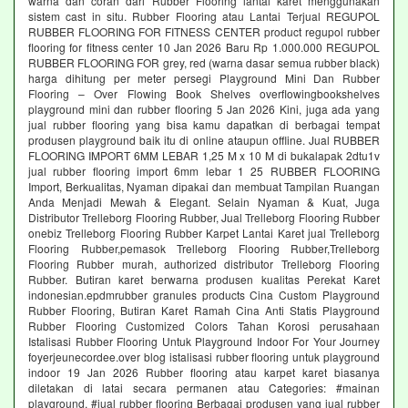
warna dan coran dari Rubber Flooring lantai karet menggunakan
sistem cast in situ. Rubber Flooring atau Lantai Terjual REGUPOL
RUBBER FLOORING FOR FITNESS CENTER product regupol rubber
flooring for fitness center 10 Jan 2026 Baru Rp 1.000.000 REGUPOL
RUBBER FLOORING FOR grey, red (warna dasar semua rubber black)
harga dihitung per meter persegi Playground Mini Dan Rubber
Flooring – Over Flowing Book Shelves overflowingbookshelves
playground mini dan rubber flooring 5 Jan 2026 Kini, juga ada yang
jual rubber flooring yang bisa kamu dapatkan di berbagai tempat
produsen playground baik itu di online ataupun offline. Jual RUBBER
FLOORING IMPORT 6MM LEBAR 1,25 M x 10 M di bukalapak 2dtu1v
jual rubber flooring import 6mm lebar 1 25 RUBBER FLOORING
Import, Berkualitas, Nyaman dipakai dan membuat Tampilan Ruangan
Anda Menjadi Mewah & Elegant. Selain Nyaman & Kuat, Juga
Distributor Trelleborg Flooring Rubber, Jual Trelleborg Flooring Rubber
onebiz Trelleborg Flooring Rubber Karpet Lantai Karet jual Trelleborg
Flooring Rubber,pemasok Trelleborg Flooring Rubber,Trelleborg
Flooring Rubber murah, authorized distributor Trelleborg Flooring
Rubber. Butiran karet berwarna produsen kualitas Perekat Karet
indonesian.epdmrubber granules products Cina Custom Playground
Rubber Flooring, Butiran Karet Ramah Cina Anti Statis Playground
Rubber Flooring Customized Colors Tahan Korosi perusahaan
Istalisasi Rubber Flooring Untuk Playground Indoor For Your Journey
foyerjeunecordee.over blog istalisasi rubber flooring untuk playground
indoor 19 Jan 2026 Rubber flooring atau karpet karet biasanya
diletakan di latai secara permanen atau Categories: #mainan
playground, #jual rubber flooring Berbagai produsen yang jual rubber