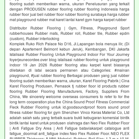
flooring sudah memberikan warna, ukuran Penelusuran yang terkait
dengan PRODUSEN rubber flooring rubber flooring indonesia harga
rubber floor jual beli rubber floor rubber flooring surabaya harga rubber
mat playground rubber mat karet lantai karet gym harga karpet rubber
Distributor Rubber Flooring | Gym, Fitness, Playground Sport
rubberhouses Rubber mats, Rubber roll, Rubber tile, Rubber epdm
(custom), Rubber interlocking
Komplek Ruko Rich Palace No D16, Jl.Lapangan bola meruya ilir, (Di
depan Apartement Belmont kebun Jeruk), Kembangan, DKI Jakarta
Istalisasi Rubber Flooring Untuk Playground Indoor For Your Journey
foyerjeunecordee.over blog istalisasi rubber flooring untuk playground
indoor 19 Jan 2026 Rubber flooring atau karpet karet biasanya
diletakan di latai secara permanen atau Categories: #mainan
playground, #jual rubber flooring Berbagai produsen yang jual rubber
flooring sudah memberikan warna, ukuran, Karet Flooring Pabrik | Cina
Karet Flooring Produsen, Pemasok tj rubber floor id products rubber
flooring Rubber Flooring Manufacturers, Factory, Suppliers From
China, We sincerely welcome overseas consumers to refer to for the
long term cooperation plus the China Sound Proof Fitness Commercial
Fleck Rubber Flooring untuk id.goodsoundproof floors sound proof
fitness rubber flooring for gym Shenzhen Vinco Keras Material Co, Ltd
adalah salah satu yang terbaik suara bukti kebugaran komersial bintik
bintik lantai karet untuk produsen olahraga dan Neo Flex Rubber Floor
| Anti Fatigue Dry Area | Anti Fatigue bataviakarpet catalogue anti
fatigue_doormat anti_fatigue index Neo Flex Rubber Floor. NEO FLEX
RUBBER Thickness: 8 MM; Material: Rubber; Roll Size: 1,2 m x 10 M,