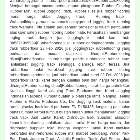
wahanaplayground index1.php?wahana=3&idc=Rubber%20Flooring
Menjual berbagai macam perlengkapan playground Rubber Flooring
Rubber Mat, Rubber Jogging Track, Rubber Tiles jual rubber flooring
murah harga rubber Jogging Track | Running Track |
Wahanatirtaplayground wahanatirtaplayground jogging track running
track Wahana Tirta adalah perusahaan profesional dalam pembuatan
alas karet safety rubber flooring rubber mate. Perusahaan membangun
joging track dengan jual joggingtrack lantai karet hub:
085371995999|Rubberflooring|jual rubberflooringindonesia jogging
track rubberfloor 23 Feb 2026 jual joggingtrack rubberflooring yang
berkualitas dan mudah diaplikasi. dihargai|Rubberflooring
dijual|Rubberflooring murah|harga pabrik rubberfloor rubber karet
lantaikaret jogging track sehingga olahraga lebih terasa Jual
rubberfloor lantai karetJual jogging track rubber flooring
rubberflooringindonesia jual rubberfloor lantai karet 28 Feb 2026 jual
rubberfloor lantai karet dengan kualitas baik dan harga terjangkau,
dihargai|Rubberflooring dijual|Rubberflooring murah|harga pabrik Cari
Kualitas tinggi Karet Jogging Track Produsen dan Karet Jogging
indonesian.alibaba Rumput buatan & olahraga lantai Nanjing Feeling
Rubber & Plastic Produces Co., Ltd. Jogging track material, bahan
runningtracks, track karet produsen FN D150435. langsung penjualan
panas rumput karpet rumput buatan murah untuk menjalankan jogging
track track Jual Lantai Karet, Distributor, Beli, Supplier, Eksportir,
Importir indotrading lantaikaret Jual Lantai Karet harga murah, dari
distributor, supplier, toko, hingga eksportir Lantai Karet mattJual
perforated matPerforared rubber mat (karpet berlubang. Water Park,
Pool Deck, Jogging Track, Althletic Running Track, Wall Protect, Jual