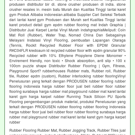
produsen distributor bir di. stone crusher produsen di india. stone
crusher resales in. mesin batu Murah dan Kualitas Tinggi lantai karet
gym Produk Alibaba indonesian.alibaba Supplier Cari Seleksi Terbaik
dari lantai karet gym Produsen dan Murah sert Kualitas Tinggi lantai
karet product detail gym epdm rubber flooring mat Indah Graphia |
Distributor Jual Karpet Lantai Vinyl Murah indahgraphiaMeliputi: Coin
Mat Roll (Rubber), Water Trap, Nomad China Dan Sebagainya
Melayani Instalasi Vinyl Flooring, pembuatan Lapangan Olaraga
(Tennis, Rockit Recycled Rubber Floor with EPDM Granular
RKC04FLR kredoaum id recycled rubber floor with epdm granular 90%
Recycled rubber with 10% Ethylene Propylene Diene Monomer •
Envirement friendly, non toxic • Shock absorption, anti slip • 100 x
100cm puzzle shape Distributor Rubber Flooring | Gym, Fitness,
Playground Sport? rubberhouses Rubber mats, Rubber roll, Rubber
tile, Rubber epdm (custom), Rubber interlocking rubber flooringVinyl
Penelusuran yang terkait dengan PRODUSEN rubber flooring rubber
flooring indonesia harga rubber floor jual beli rubber floor rubber
flooring surabaya harga rubber mat playground rubber mat karet lantai
karet gym harga karpet rubber Running Track Silicon PU Sports
Flooring pengembangan produk material, produksi Penelusuran yang
terkait dengan PRODUSEN rubber flooring rubber flooring indonesia
harga rubber floor jual beli rubber floor rubber flooring surabaya harga
rubber mat playground rubber mat karet lantai karet gym harga karpet
rubber
Rubber Flooring Rubber Mat, Rubber Jogging Track, Rubber Tiles jual