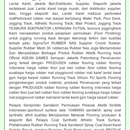
Lantai Karet, jakarta Beli,Distributor, Supplier, Eksportir jakarta
lantaikaret Jual Lantai Karet harga murah, dari distributor, supplier,
toko, hingga eksportir dan Lantai Karet mattJual perforated
matPerforared rubber mat (karpet berlubang Water Park, Pool Deck,
Jogging Track, Althletic Running Track, Wall Protect, Jogging Track
TEXMURA KONTRAKTOR LAPANGAN FUTSAL texmura joggingtrack
Kami menawarkan produk pelapisan permukaan (Floor Finishing)
untuk jogging running track dengan teknologi terkini dan kualitas
terbaik yaitu SigmaTurf RUBBER NAS Supplier Crumb Rubber,
Supplier Rubber Mesh 30 rubbernas Rubber Nas Juga Memproduksi
Dan Menyediakan Berbagai Produk Rubber Atletik Running track
Official ASEAN GAMES Senayan Jakarta Palembang Penelusuran
yang terkait dengan PRODUSEN rubber flooring rubber flooring
indonesia harga rubber floor jual beli rubber floor rubber flooring
surabaya harga rubber mat playground rubber mat karet lantai karet
gym harga karpet rubber Running Track Silicon PU Sports Flooring
pengembangan produk material, produksi Penelusuran yang terkait
dengan PRODUSEN rubber flooring rubber flooring indonesia harga
rubber floor jual beli rubber floor rubber flooring surabaya harga rubber
mat playground rubber mat karet lantai karet gym harga karpet rubber
Pelapis Semprotan Sandwich Permukaan Pelacak Atletik Sintetik
indonesian.sportcourt surface sale 10486993 sandwich spray coat
synthetic athlit kualitas Menjalankan Melacak Flooring produsen &
eksportir Beli Pelapis Coat Synthetic Athletic Track Surface,
Prefabricated Rubber Running Track Sandwich Spray Coat Karet Karet
Sintetis Penuh Jogging Running Track Permukaan. murah PRODUK