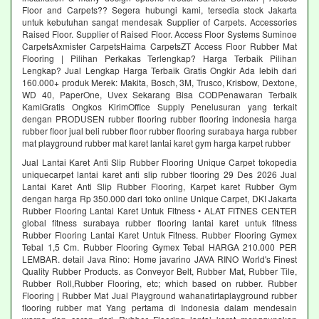
Floor and Carpets?? Segera hubungi kami, tersedia stock Jakarta
untuk kebutuhan sangat mendesak Supplier of Carpets. Accessories
Raised Floor. Supplier of Raised Floor. Access Floor Systems Suminoe
CarpetsAxmister CarpetsHaima CarpetsZT Access Floor Rubber Mat
Flooring | Pilihan Perkakas Terlengkap? Harga Terbaik Pilihan
Lengkap? Jual Lengkap Harga Terbaik Gratis Ongkir Ada lebih dari
160.000+ produk Merek: Makita, Bosch, 3M, Trusco, Krisbow, Dextone,
WD 40, PaperOne, Uvex Sekarang Bisa CODPenawaran Terbaik
KamiGratis Ongkos KirimOffice Supply Penelusuran yang terkait
dengan PRODUSEN rubber flooring rubber flooring indonesia harga
rubber floor jual beli rubber floor rubber flooring surabaya harga rubber
mat playground rubber mat karet lantai karet gym harga karpet rubber
Jual Lantai Karet Anti Slip Rubber Flooring Unique Carpet tokopedia
uniquecarpet lantai karet anti slip rubber flooring 29 Des 2026 Jual
Lantai Karet Anti Slip Rubber Flooring, Karpet karet Rubber Gym
dengan harga Rp 350.000 dari toko online Unique Carpet, DKI Jakarta
Rubber Flooring Lantai Karet Untuk Fitness • ALAT FITNES CENTER
global fitness surabaya rubber flooring lantai karet untuk fitness
Rubber Flooring Lantai Karet Untuk Fitness. Rubber Flooring Gymex
Tebal 1,5 Cm. Rubber Flooring Gymex Tebal HARGA 210.000 PER
LEMBAR. detail Java Rino: Home javarino JAVA RINO World's Finest
Quality Rubber Products. as Conveyor Belt, Rubber Mat, Rubber Tile,
Rubber Roll,Rubber Flooring, etc; which based on rubber. Rubber
Flooring | Rubber Mat Jual Playground wahanatirtaplayground rubber
flooring rubber mat Yang pertama di Indonesia dalam mendesain