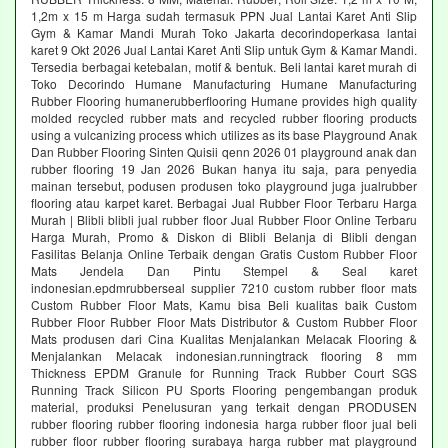
1,2m x 15 m Harga sudah termasuk PPN Jual Lantai Karet Anti Slip
Gym & Kamar Mandi Murah Toko Jakarta decorindoperkasa lantai
karet 9 Okt 2026 Jual Lantai Karet Anti Slip untuk Gym & Kamar Mandi.
Tersedia berbagai ketebalan, motif & bentuk. Beli lantai karet murah di
Toko Decorindo Humane Manufacturing Humane Manufacturing
Rubber Flooring humanerubberflooring Humane provides high quality
molded recycled rubber mats and recycled rubber flooring products
using a vulcanizing process which utilizes as its base Playground Anak
Dan Rubber Flooring Sinten Quisii qenn 2026 01 playground anak dan
rubber flooring 19 Jan 2026 Bukan hanya itu saja, para penyedia
mainan tersebut, podusen produsen toko playground juga jualrubber
flooring atau karpet karet. Berbagai Jual Rubber Floor Terbaru Harga
Murah | Blibli blibli jual rubber floor Jual Rubber Floor Online Terbaru
Harga Murah, Promo & Diskon di Blibli Belanja di Blibli dengan
Fasilitas Belanja Online Terbaik dengan Gratis Custom Rubber Floor
Mats Jendela Dan Pintu Stempel & Seal karet
indonesian.epdmrubberseal supplier 7210 custom rubber floor mats
Custom Rubber Floor Mats, Kamu bisa Beli kualitas baik Custom
Rubber Floor Rubber Floor Mats Distributor & Custom Rubber Floor
Mats produsen dari Cina Kualitas Menjalankan Melacak Flooring &
Menjalankan Melacak indonesian.runningtrack flooring 8 mm
Thickness EPDM Granule for Running Track Rubber Court SGS
Running Track Silicon PU Sports Flooring pengembangan produk
material, produksi Penelusuran yang terkait dengan PRODUSEN
rubber flooring rubber flooring indonesia harga rubber floor jual beli
rubber floor rubber flooring surabaya harga rubber mat playground