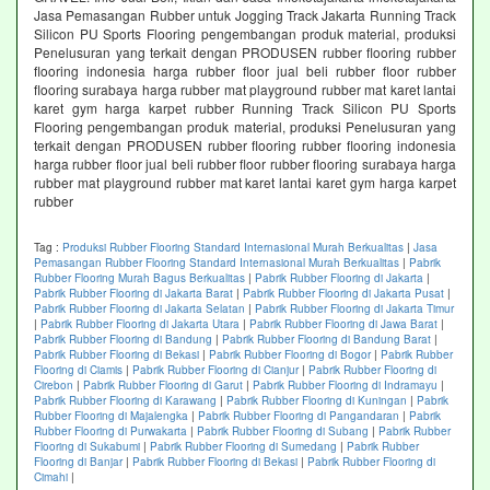
Jasa Pemasangan Rubber untuk Jogging Track Jakarta Running Track
Silicon PU Sports Flooring pengembangan produk material, produksi
Penelusuran yang terkait dengan PRODUSEN rubber flooring rubber
flooring indonesia harga rubber floor jual beli rubber floor rubber
flooring surabaya harga rubber mat playground rubber mat karet lantai
karet gym harga karpet rubber Running Track Silicon PU Sports
Flooring pengembangan produk material, produksi Penelusuran yang
terkait dengan PRODUSEN rubber flooring rubber flooring indonesia
harga rubber floor jual beli rubber floor rubber flooring surabaya harga
rubber mat playground rubber mat karet lantai karet gym harga karpet
rubber
Tag :
Produksi Rubber Flooring Standard Internasional Murah Berkualitas
|
Jasa
Pemasangan Rubber Flooring Standard Internasional Murah Berkualitas
|
Pabrik
Rubber Flooring Murah Bagus Berkualitas
|
Pabrik Rubber Flooring di Jakarta
|
Pabrik Rubber Flooring di Jakarta Barat
|
Pabrik Rubber Flooring di Jakarta Pusat
|
Pabrik Rubber Flooring di Jakarta Selatan
|
Pabrik Rubber Flooring di Jakarta Timur
|
Pabrik Rubber Flooring di Jakarta Utara
|
Pabrik Rubber Flooring di Jawa Barat
|
Pabrik Rubber Flooring di Bandung
|
Pabrik Rubber Flooring di Bandung Barat
|
Pabrik Rubber Flooring di Bekasi
|
Pabrik Rubber Flooring di Bogor
|
Pabrik Rubber
Flooring di Ciamis
|
Pabrik Rubber Flooring di Cianjur
|
Pabrik Rubber Flooring di
Cirebon
|
Pabrik Rubber Flooring di Garut
|
Pabrik Rubber Flooring di Indramayu
|
Pabrik Rubber Flooring di Karawang
|
Pabrik Rubber Flooring di Kuningan
|
Pabrik
Rubber Flooring di Majalengka
|
Pabrik Rubber Flooring di Pangandaran
|
Pabrik
Rubber Flooring di Purwakarta
|
Pabrik Rubber Flooring di Subang
|
Pabrik Rubber
Flooring di Sukabumi
|
Pabrik Rubber Flooring di Sumedang
|
Pabrik Rubber
Flooring di Banjar
|
Pabrik Rubber Flooring di Bekasi
|
Pabrik Rubber Flooring di
Cimahi
|