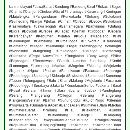
kami melayani #JawaBarat #Bandung #BandungBarat #Bekasi #Bogor
#Ciamis #Cianjur #Cirebon #Garut #Indramayu #Karawang #Kuningan
#Majalengka #Pangandaran #Purwakarta #Subang #Sukabumi
#Sumedang #Banjar #Bekasi #Cimahi #Cirebon #Depok #Sukabumi
#Tasikmalaya #JawaTengah #Banjarnegara #Banyumas #Batang
#Blora #Boyolali #Brebes #Cilacap #Demak #Grobogan #Jepara
#Karanganyar #Kebumen #Klaten #Kudus #Magelang #Pati
#Pekalongan #Pemalang #Purbalingga #Purworejo #Rembang
#Semarang #Sragen #Sukoharjo #Tegal #Temanggung #Wonogiri
#Wonosobo #Magelang #Pekalongan #Salatiga #Semarang
#Surakarta #Tegal #JawaTimur #Bangkalan #Banyuwangi #Blitar
#Bojonegoro #Bondowoso #Gresik #Jember #Jombang #Kediri
#Lamongan #Lumajang #Madiun #Magetan #Malang #Mojokerto
#Nganjuk #Ngawi #Pacitan #Pamekasan #Pasuruan #Ponorogo
#Probolinggo #Sampang #Sidoarjo #Situbondo #Sumenep #Sumenep
#Tuban #Tulungagung #Batu #Blitar #Malang #Mojokerto #Pasuruan
#Probolinggo #Surabaya #Jakarta #KepulauanSeribu #Jakarta #Barat
#Pusat #Selatan #Timur #Utara #banten #Lebak #Pandeglang
#Serang #Tangerang #Cilegon #Serang #Tangerang
#TangerangSelatan #Bantul #GunungKidul #KulonProgo #Sleman
#Yogyakarta #Sumatera #Aceh #BandaAceh #SumateraUtara #Medan
#SumateraBarat #Padang #Riau #Pekanbaru #Jambi
#SumateraSelatan #Palembang #Bengkulu #Lampung
#BandarLampung #KepulauanBangkaBelitung #PangkalPinang
#KepulauanRiau #TanjungPinang #Kalimatan #KalimantanBarat
#Pontianak #KalimantanTengah #PalangkaRaya #KalimantanSelatan