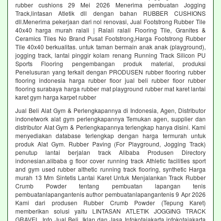
rubber cushions 29 Mei 2026 Menerima pembuatan Jogging
Track,lintasan Atletik dll dengan bahan RUBBER CUSHIONS
dll.Menerima pekerjaan dari nol renovasi, Jual Footstrong Rubber Tile
40x40 harga murah ralali | Ralali ralali Flooring Tile, Granites &
Ceramics Tiles No Brand Pusat Footstrong,Harga Footstrong Rubber
Tile 40x40 berkualitas. untuk taman bermain anak anak (playground),
jogging track, lantai pinggir kolam renang Running Track Silicon PU
Sports Flooring pengembangan produk material, produksi
Penelusuran yang terkait dengan PRODUSEN rubber flooring rubber
flooring indonesia harga rubber floor jual beli rubber floor rubber
flooring surabaya harga rubber mat playground rubber mat karet lantai
karet gym harga karpet rubber
Jual Beli Alat Gym & Perlengkapannya di Indonesia, Agen, Distributor
indonetwork alat gym perlengkapannya Temukan agen, supplier dan
distributor Alat Gym & Perlengkapannya terlengkap hanya disini. Kami
menyediakan database terlengkap dengan harga termurah untuk
produk Alat Gym. Rubber Paving (For Playground, Jogging Track)
penutup lantai berjalan track Alibaba Produsen Directory
indonesian.alibaba g floor cover running track Athletic facilities sport
and gym used rubber althetic running track flooring, synthetic Harga
murah 13 Mm Sintetis Lantai Karet Untuk Menjalankan Track Rubber
Crumb Powder tentang pembuatan lapangan tenis
pembuatanlapangantenis author pembuatanlapangantenis 9 Apr 2026
Kami dari produsen Rubber Crumb Powder (Tepung Karet)
memberikan solusi yaitu LINTASAN ATLETIK JOGGING TRACK
GRAVEL. Info Jual Beli, Iklan dan Jasa Infokotajakarta infokotajakarta