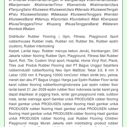
#Banjarmasin #KalimantanTimur #Samarinda #KalimantanUtara
#TanjungSelor #Sulawesi #SulawesiUtara #Manado #SulawesiTengah
#Palu #SulawesiSelatan #Makassar #SulawesiTenggara #Kendari
#SulawesiBarat #Mamuju #Gorontalo #SundaKecil #Bali #Denpasar
#NusaTenggaraTimur #Kupang #NusaTenggaraBarat #Mataram
#lombok #Batam
Distributor Rubber Flooring | Gym, Fitness, Playground Sport
rubberhouses Rubber mats, Rubber roll, Rubber tile, Rubber epdm
(custom), Rubber interlocking
Karpet. Lantai kayu. Rubber meruya kebun Jeruk), Kembangan, DKI
Jakarta rubber flooring Rubber Gym, Playground, Fitness Mat Rubber
Sport, Roll, Tile, Custom Vinyl sport, Hospital, Home Vinyl Roll, Plank,
Tiles Jual Produk Rubber Flooring dari PT Bagus Unggul Sejahtera
rubberindustri rubberflooring Neo Gym MatSize: Tebal 3,6, 8 mm X
Lebar 1200 mm X Panjang 10000 mmColor: Hitam bintik biru, yellow,
merah dan abu.PT Bagus Unggul Harga jual Epdm Rubber Floor lantai
karet rubber flooring rubberflooringindonesia jual epdm rubber floor
lantai karet 21 Jan 2026 epdm rubber floor indonesia lantai karet yang
dapat diaplikasi di jogging track, lantai gym,playground mats, outdoor
mats, lantai olahraga sport Gambar untuk PRODUSEN rubber flooring
Hasil gambar untuk PRODUSEN rubber flooring Hasil gambar untuk
PRODUSEN rubber flooring Hasil gambar untuk PRODUSEN rubber
flooring Hasil gambar untuk PRODUSEN rubber flooring Hasil gambar
untuk PRODUSEN rubber flooring Jual Rubber Flooring Children
Playground Harga Murah Jakarta oleh indotrading product rubber