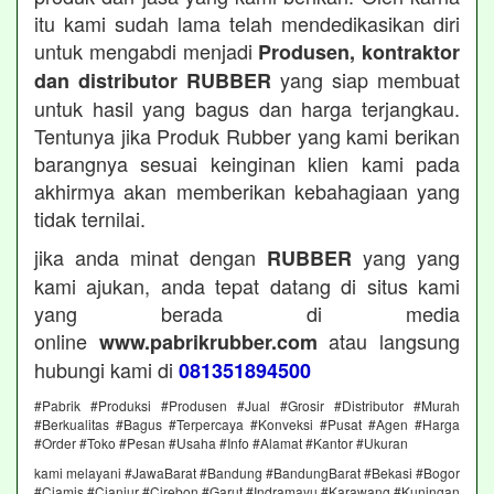
itu kami sudah lama telah mendedikasikan diri
untuk mengabdi menjadi
Produsen, kontraktor
yang siap membuat
dan distributor RUBBER
untuk hasil yang bagus dan harga terjangkau.
Tentunya jika Produk Rubber yang kami berikan
barangnya sesuai keinginan klien kami pada
akhirmya akan memberikan kebahagiaan yang
tidak ternilai.
jika anda minat dengan
yang yang
RUBBER
kami ajukan, anda tepat datang di situs kami
yang berada di media
online
atau langsung
www.pabrikrubber.com
hubungi kami di
081351894500
#Pabrik #Produksi #Produsen #Jual #Grosir #Distributor #Murah
#Berkualitas #Bagus #Terpercaya #Konveksi #Pusat #Agen #Harga
#Order #Toko #Pesan #Usaha #Info #Alamat #Kantor #Ukuran
kami melayani #JawaBarat #Bandung #BandungBarat #Bekasi #Bogor
#Ciamis #Cianjur #Cirebon #Garut #Indramayu #Karawang #Kuningan