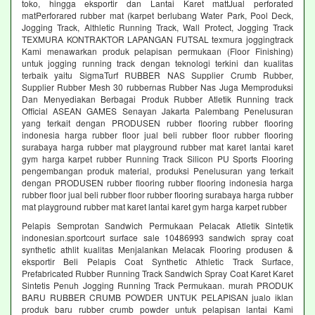
toko, hingga eksportir dan Lantai Karet mattJual perforated
matPerforared rubber mat (karpet berlubang Water Park, Pool Deck,
Jogging Track, Althletic Running Track, Wall Protect, Jogging Track
TEXMURA KONTRAKTOR LAPANGAN FUTSAL texmura joggingtrack
Kami menawarkan produk pelapisan permukaan (Floor Finishing)
untuk jogging running track dengan teknologi terkini dan kualitas
terbaik yaitu SigmaTurf RUBBER NAS Supplier Crumb Rubber,
Supplier Rubber Mesh 30 rubbernas Rubber Nas Juga Memproduksi
Dan Menyediakan Berbagai Produk Rubber Atletik Running track
Official ASEAN GAMES Senayan Jakarta Palembang Penelusuran
yang terkait dengan PRODUSEN rubber flooring rubber flooring
indonesia harga rubber floor jual beli rubber floor rubber flooring
surabaya harga rubber mat playground rubber mat karet lantai karet
gym harga karpet rubber Running Track Silicon PU Sports Flooring
pengembangan produk material, produksi Penelusuran yang terkait
dengan PRODUSEN rubber flooring rubber flooring indonesia harga
rubber floor jual beli rubber floor rubber flooring surabaya harga rubber
mat playground rubber mat karet lantai karet gym harga karpet rubber
Pelapis Semprotan Sandwich Permukaan Pelacak Atletik Sintetik
indonesian.sportcourt surface sale 10486993 sandwich spray coat
synthetic athlit kualitas Menjalankan Melacak Flooring produsen &
eksportir Beli Pelapis Coat Synthetic Athletic Track Surface,
Prefabricated Rubber Running Track Sandwich Spray Coat Karet Karet
Sintetis Penuh Jogging Running Track Permukaan. murah PRODUK
BARU RUBBER CRUMB POWDER UNTUK PELAPISAN jualo iklan
produk baru rubber crumb powder untuk pelapisan lantai Kami