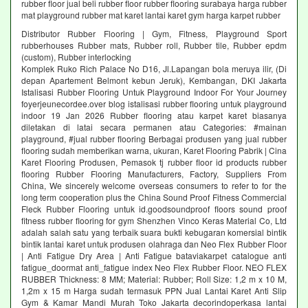
rubber floor jual beli rubber floor rubber flooring surabaya harga rubber
mat playground rubber mat karet lantai karet gym harga karpet rubber
Distributor Rubber Flooring | Gym, Fitness, Playground Sport
rubberhouses Rubber mats, Rubber roll, Rubber tile, Rubber epdm
(custom), Rubber interlocking
Komplek Ruko Rich Palace No D16, Jl.Lapangan bola meruya ilir, (Di
depan Apartement Belmont kebun Jeruk), Kembangan, DKI Jakarta
Istalisasi Rubber Flooring Untuk Playground Indoor For Your Journey
foyerjeunecordee.over blog istalisasi rubber flooring untuk playground
indoor 19 Jan 2026 Rubber flooring atau karpet karet biasanya
diletakan di latai secara permanen atau Categories: #mainan
playground, #jual rubber flooring Berbagai produsen yang jual rubber
flooring sudah memberikan warna, ukuran, Karet Flooring Pabrik | Cina
Karet Flooring Produsen, Pemasok tj rubber floor id products rubber
flooring Rubber Flooring Manufacturers, Factory, Suppliers From
China, We sincerely welcome overseas consumers to refer to for the
long term cooperation plus the China Sound Proof Fitness Commercial
Fleck Rubber Flooring untuk id.goodsoundproof floors sound proof
fitness rubber flooring for gym Shenzhen Vinco Keras Material Co, Ltd
adalah salah satu yang terbaik suara bukti kebugaran komersial bintik
bintik lantai karet untuk produsen olahraga dan Neo Flex Rubber Floor
| Anti Fatigue Dry Area | Anti Fatigue bataviakarpet catalogue anti
fatigue_doormat anti_fatigue index Neo Flex Rubber Floor. NEO FLEX
RUBBER Thickness: 8 MM; Material: Rubber; Roll Size: 1,2 m x 10 M,
1,2m x 15 m Harga sudah termasuk PPN Jual Lantai Karet Anti Slip
Gym & Kamar Mandi Murah Toko Jakarta decorindoperkasa lantai