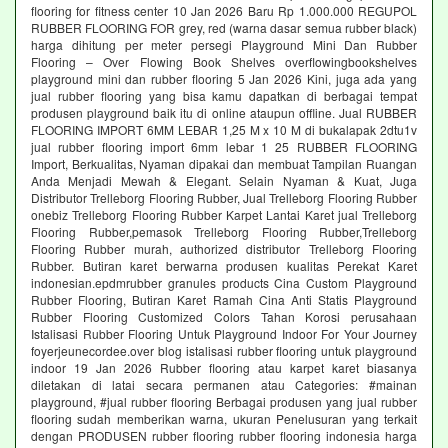
flooring for fitness center 10 Jan 2026 Baru Rp 1.000.000 REGUPOL
RUBBER FLOORING FOR grey, red (warna dasar semua rubber black)
harga dihitung per meter persegi Playground Mini Dan Rubber
Flooring – Over Flowing Book Shelves overflowingbookshelves
playground mini dan rubber flooring 5 Jan 2026 Kini, juga ada yang
jual rubber flooring yang bisa kamu dapatkan di berbagai tempat
produsen playground baik itu di online ataupun offline. Jual RUBBER
FLOORING IMPORT 6MM LEBAR 1,25 M x 10 M di bukalapak 2dtu1v
jual rubber flooring import 6mm lebar 1 25 RUBBER FLOORING
Import, Berkualitas, Nyaman dipakai dan membuat Tampilan Ruangan
Anda Menjadi Mewah & Elegant. Selain Nyaman & Kuat, Juga
Distributor Trelleborg Flooring Rubber, Jual Trelleborg Flooring Rubber
onebiz Trelleborg Flooring Rubber Karpet Lantai Karet jual Trelleborg
Flooring Rubber,pemasok Trelleborg Flooring Rubber,Trelleborg
Flooring Rubber murah, authorized distributor Trelleborg Flooring
Rubber. Butiran karet berwarna produsen kualitas Perekat Karet
indonesian.epdmrubber granules products Cina Custom Playground
Rubber Flooring, Butiran Karet Ramah Cina Anti Statis Playground
Rubber Flooring Customized Colors Tahan Korosi perusahaan
Istalisasi Rubber Flooring Untuk Playground Indoor For Your Journey
foyerjeunecordee.over blog istalisasi rubber flooring untuk playground
indoor 19 Jan 2026 Rubber flooring atau karpet karet biasanya
diletakan di latai secara permanen atau Categories: #mainan
playground, #jual rubber flooring Berbagai produsen yang jual rubber
flooring sudah memberikan warna, ukuran Penelusuran yang terkait
dengan PRODUSEN rubber flooring rubber flooring indonesia harga