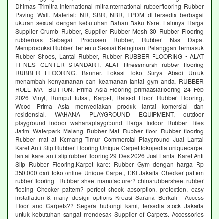
Dhimas Trimitra International mitrainternational rubberflooring Rubber
Paving Wall. Material: NR, SBR, NBR, EPDM dllTersedia berbagai
ukuran sesuai dengan kebutuhan Bahan Baku Karet Lainnya Harga
Supplier Crumb Rubber, Supplier Rubber Mesh 30 Rubber Flooring
rubbernas Sebagai Produsen Rubber, Rubber Nas Dapat
Memproduksi Rubber Tertentu Sesuai Keinginan Pelanggan Termasuk
Rubber Shoes, Lantai Rubber, Rubber RUBBER FLOORING • ALAT
FITNES CENTER STANDART, ALAT fitnessmurah rubber flooring
RUBBER FLOORING. Banner. Lokasi Toko Surya Abadi Untuk
menambah kenyamanan dan keamanan lantai gym anda, RUBBER
ROLL MAT BUTTON. Prima Asia Flooring primaasiaflooring 24 Feb
2026 Vinyl, Rumput futsal, Karpet, Raised Floor, Rubber Flooring,
Wood Prima Asia menyediakan produk lantai komersial dan
residensial. WAHANA PLAYGROUND EQUIPMENT, outdoor
playground indoor wahanaplayground Harga Indoor Rubber Tiles
Jatim Waterpark Malang Rubber Mat Rubber floor Rubber flooring
Rubber mat at Kemang Timur Commercial Playground Jual Lantai
Karet Anti Slip Rubber Flooring Unique Carpet tokopedia uniquecarpet
lantai karet anti slip rubber flooring 29 Des 2026 Jual Lantai Karet Anti
Slip Rubber Flooring,Karpet karet Rubber Gym dengan harga Rp
350.000 dari toko online Unique Carpet, DKI Jakarta Checker pattem
rubber flooring | Rubber sheet manufacturer? chinarubbersheet rubber
flooing Checker pattem? perfect shock absorption, protection, easy
installation & many design options Kreasi Sarana Berkah | Access
Floor and Carpets?? Segera hubungi kami, tersedia stock Jakarta
untuk kebutuhan sangat mendesak Supplier of Carpets. Accessories