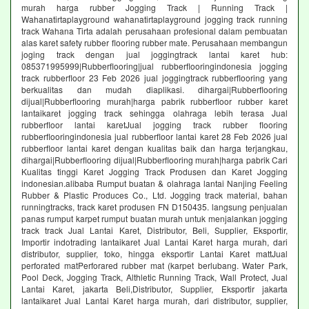
murah harga rubber Jogging Track | Running Track |
Wahanatirtaplayground wahanatirtaplayground jogging track running
track Wahana Tirta adalah perusahaan profesional dalam pembuatan
alas karet safety rubber flooring rubber mate. Perusahaan membangun
joging track dengan jual joggingtrack lantai karet hub:
085371995999|Rubberflooring|jual rubberflooringindonesia jogging
track rubberfloor 23 Feb 2026 jual joggingtrack rubberflooring yang
berkualitas dan mudah diaplikasi. dihargai|Rubberflooring
dijual|Rubberflooring murah|harga pabrik rubberfloor rubber karet
lantaikaret jogging track sehingga olahraga lebih terasa Jual
rubberfloor lantai karetJual jogging track rubber flooring
rubberflooringindonesia jual rubberfloor lantai karet 28 Feb 2026 jual
rubberfloor lantai karet dengan kualitas baik dan harga terjangkau,
dihargai|Rubberflooring dijual|Rubberflooring murah|harga pabrik Cari
Kualitas tinggi Karet Jogging Track Produsen dan Karet Jogging
indonesian.alibaba Rumput buatan & olahraga lantai Nanjing Feeling
Rubber & Plastic Produces Co., Ltd. Jogging track material, bahan
runningtracks, track karet produsen FN D150435. langsung penjualan
panas rumput karpet rumput buatan murah untuk menjalankan jogging
track track Jual Lantai Karet, Distributor, Beli, Supplier, Eksportir,
Importir indotrading lantaikaret Jual Lantai Karet harga murah, dari
distributor, supplier, toko, hingga eksportir Lantai Karet mattJual
perforated matPerforared rubber mat (karpet berlubang. Water Park,
Pool Deck, Jogging Track, Althletic Running Track, Wall Protect, Jual
Lantai Karet, jakarta Beli,Distributor, Supplier, Eksportir jakarta
lantaikaret Jual Lantai Karet harga murah, dari distributor, supplier,