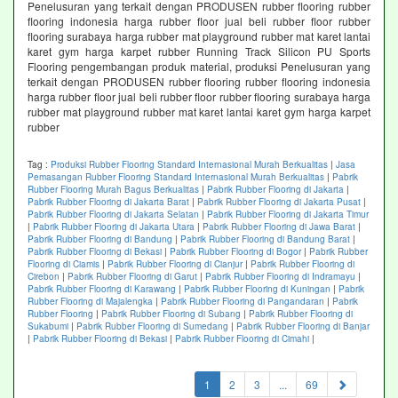
Penelusuran yang terkait dengan PRODUSEN rubber flooring rubber
flooring indonesia harga rubber floor jual beli rubber floor rubber
flooring surabaya harga rubber mat playground rubber mat karet lantai
karet gym harga karpet rubber Running Track Silicon PU Sports
Flooring pengembangan produk material, produksi Penelusuran yang
terkait dengan PRODUSEN rubber flooring rubber flooring indonesia
harga rubber floor jual beli rubber floor rubber flooring surabaya harga
rubber mat playground rubber mat karet lantai karet gym harga karpet
rubber
Tag :
Produksi Rubber Flooring Standard Internasional Murah Berkualitas
|
Jasa
Pemasangan Rubber Flooring Standard Internasional Murah Berkualitas
|
Pabrik
Rubber Flooring Murah Bagus Berkualitas
|
Pabrik Rubber Flooring di Jakarta
|
Pabrik Rubber Flooring di Jakarta Barat
|
Pabrik Rubber Flooring di Jakarta Pusat
|
Pabrik Rubber Flooring di Jakarta Selatan
|
Pabrik Rubber Flooring di Jakarta Timur
|
Pabrik Rubber Flooring di Jakarta Utara
|
Pabrik Rubber Flooring di Jawa Barat
|
Pabrik Rubber Flooring di Bandung
|
Pabrik Rubber Flooring di Bandung Barat
|
Pabrik Rubber Flooring di Bekasi
|
Pabrik Rubber Flooring di Bogor
|
Pabrik Rubber
Flooring di Ciamis
|
Pabrik Rubber Flooring di Cianjur
|
Pabrik Rubber Flooring di
Cirebon
|
Pabrik Rubber Flooring di Garut
|
Pabrik Rubber Flooring di Indramayu
|
Pabrik Rubber Flooring di Karawang
|
Pabrik Rubber Flooring di Kuningan
|
Pabrik
Rubber Flooring di Majalengka
|
Pabrik Rubber Flooring di Pangandaran
|
Pabrik
Rubber Flooring
|
Pabrik Rubber Flooring di Subang
|
Pabrik Rubber Flooring di
Sukabumi
|
Pabrik Rubber Flooring di Sumedang
|
Pabrik Rubber Flooring di Banjar
|
Pabrik Rubber Flooring di Bekasi
|
Pabrik Rubber Flooring di Cimahi
|
(current)
1
2
3
...
69