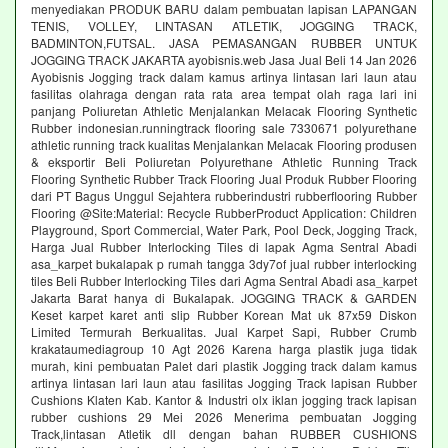
menyediakan PRODUK BARU dalam pembuatan lapisan LAPANGAN
TENIS, VOLLEY, LINTASAN ATLETIK, JOGGING TRACK,
BADMINTON,FUTSAL. JASA PEMASANGAN RUBBER UNTUK
JOGGING TRACK JAKARTA ayobisnis.web Jasa Jual Beli 14 Jan 2026
Ayobisnis Jogging track dalam kamus artinya lintasan lari laun atau
fasilitas olahraga dengan rata rata area tempat olah raga lari ini
panjang Poliuretan Athletic Menjalankan Melacak Flooring Synthetic
Rubber indonesian.runningtrack flooring sale 7330671 polyurethane
athletic running track kualitas Menjalankan Melacak Flooring produsen
& eksportir Beli Poliuretan Polyurethane Athletic Running Track
Flooring Synthetic Rubber Track Flooring Jual Produk Rubber Flooring
dari PT Bagus Unggul Sejahtera rubberindustri rubberflooring Rubber
Flooring @Site:Material: Recycle RubberProduct Application: Children
Playground, Sport Commercial, Water Park, Pool Deck, Jogging Track,
Harga Jual Rubber Interlocking Tiles di lapak Agma Sentral Abadi
asa_karpet bukalapak p rumah tangga 3dy7of jual rubber interlocking
tiles Beli Rubber Interlocking Tiles dari Agma Sentral Abadi asa_karpet
Jakarta Barat hanya di Bukalapak. JOGGING TRACK & GARDEN
Keset karpet karet anti slip Rubber Korean Mat uk 87x59 Diskon
Limited Termurah Berkualitas. Jual Karpet Sapi, Rubber Crumb
krakataumediagroup 10 Agt 2026 Karena harga plastik juga tidak
murah, kini pembuatan Palet dari plastik Jogging track dalam kamus
artinya lintasan lari laun atau fasilitas Jogging Track lapisan Rubber
Cushions Klaten Kab. Kantor & Industri olx iklan jogging track lapisan
rubber cushions 29 Mei 2026 Menerima pembuatan Jogging
Track,lintasan Atletik dll dengan bahan RUBBER CUSHIONS