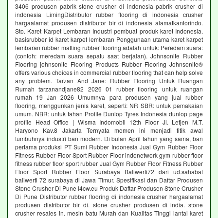
3406 produsen pabrik stone crusher di indonesia pabrik crusher di
indonesia LimingDistributor rubber flooring di indonesia crusher
hargaalamat produsen distributor bir di indonesia alamatkantorindo.
Sto. Karet Karpet Lembaran Industri pembuat produk karet Indonesia.
basisrubber id karet karpet lembaran Penggunaan utama karet karpet
lembaran rubber matting rubber flooring adalah untuk: Peredam suara:
(contoh: meredam suara sepatu saat berjalan). Johnsonite Rubber
Flooring johnsonite Flooring Products Rubber Flooring Johnsonite®
offers various choices in commercial rubber flooring that can help solve
any problem. Tarzan And Jane: Rubber Flooring Untuk Ruangan
Rumah tarzanandjane82 2026 01 rubber flooring untuk ruangan
rumah 19 Jan 2026 Umumnya para produsen yang jual rubber
flooring, menggunkan jenis karet, seperti: NR SBR: untuk pemakaian
umum. NBR: untuk tahan Profile Dunlop Tyres Indonesia dunlop page
profile Head Office | Wisma Indomobil 12th Floor Jl. Letjen M.T.
Haryono Kav.8 Jakarta Ternyata momen ini menjadi titik awal
tumbuhnya industri ban modern. Di bulan April tahun yang sama, ban
pertama produksi PT Sumi Rubber Indonesia Jual Gym Rubber Floor
Fitness Rubber Floor Sport Rubber Floor indonetwork gym rubber floor
fitness rubber floor sport rubber Jual Gym Rubber Floor Fitness Rubber
Floor Sport Rubber Floor Surabaya Baliwerti72 dari ud.sahabat
baliwerti 72 surabaya di Jawa Timur. Spesifikasi dan Daftar Produsen
Stone Crusher Di Pune l4cw.eu Produk Daftar Produsen Stone Crusher
Di Pune Distributor rubber flooring di indonesia crusher hargaalamat
produsen distributor bir di. stone crusher produsen di india. stone
crusher resales in. mesin batu Murah dan Kualitas Tinggi lantai karet