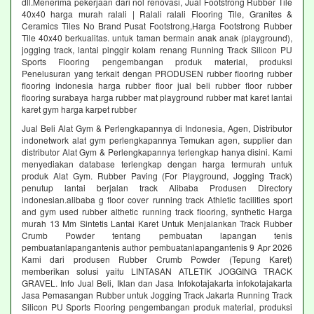
dll.Menerima pekerjaan dari nol renovasi, Jual Footstrong Rubber Tile
40x40 harga murah ralali | Ralali ralali Flooring Tile, Granites &
Ceramics Tiles No Brand Pusat Footstrong,Harga Footstrong Rubber
Tile 40x40 berkualitas. untuk taman bermain anak anak (playground),
jogging track, lantai pinggir kolam renang Running Track Silicon PU
Sports Flooring pengembangan produk material, produksi
Penelusuran yang terkait dengan PRODUSEN rubber flooring rubber
flooring indonesia harga rubber floor jual beli rubber floor rubber
flooring surabaya harga rubber mat playground rubber mat karet lantai
karet gym harga karpet rubber
Jual Beli Alat Gym & Perlengkapannya di Indonesia, Agen, Distributor
indonetwork alat gym perlengkapannya Temukan agen, supplier dan
distributor Alat Gym & Perlengkapannya terlengkap hanya disini. Kami
menyediakan database terlengkap dengan harga termurah untuk
produk Alat Gym. Rubber Paving (For Playground, Jogging Track)
penutup lantai berjalan track Alibaba Produsen Directory
indonesian.alibaba g floor cover running track Athletic facilities sport
and gym used rubber althetic running track flooring, synthetic Harga
murah 13 Mm Sintetis Lantai Karet Untuk Menjalankan Track Rubber
Crumb Powder tentang pembuatan lapangan tenis
pembuatanlapangantenis author pembuatanlapangantenis 9 Apr 2026
Kami dari produsen Rubber Crumb Powder (Tepung Karet)
memberikan solusi yaitu LINTASAN ATLETIK JOGGING TRACK
GRAVEL. Info Jual Beli, Iklan dan Jasa Infokotajakarta infokotajakarta
Jasa Pemasangan Rubber untuk Jogging Track Jakarta Running Track
Silicon PU Sports Flooring pengembangan produk material, produksi