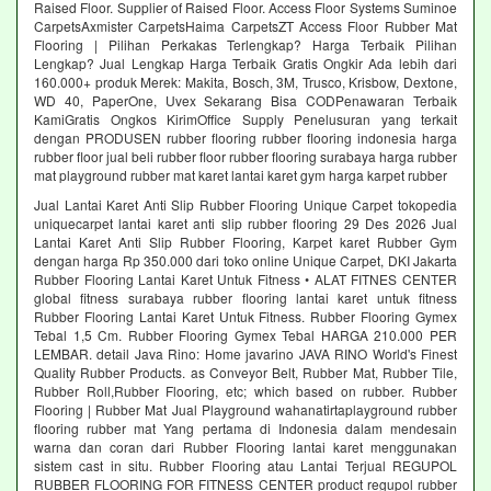
Raised Floor. Supplier of Raised Floor. Access Floor Systems Suminoe
CarpetsAxmister CarpetsHaima CarpetsZT Access Floor Rubber Mat
Flooring | Pilihan Perkakas Terlengkap? Harga Terbaik Pilihan
Lengkap? Jual Lengkap Harga Terbaik Gratis Ongkir Ada lebih dari
160.000+ produk Merek: Makita, Bosch, 3M, Trusco, Krisbow, Dextone,
WD 40, PaperOne, Uvex Sekarang Bisa CODPenawaran Terbaik
KamiGratis Ongkos KirimOffice Supply Penelusuran yang terkait
dengan PRODUSEN rubber flooring rubber flooring indonesia harga
rubber floor jual beli rubber floor rubber flooring surabaya harga rubber
mat playground rubber mat karet lantai karet gym harga karpet rubber
Jual Lantai Karet Anti Slip Rubber Flooring Unique Carpet tokopedia
uniquecarpet lantai karet anti slip rubber flooring 29 Des 2026 Jual
Lantai Karet Anti Slip Rubber Flooring, Karpet karet Rubber Gym
dengan harga Rp 350.000 dari toko online Unique Carpet, DKI Jakarta
Rubber Flooring Lantai Karet Untuk Fitness • ALAT FITNES CENTER
global fitness surabaya rubber flooring lantai karet untuk fitness
Rubber Flooring Lantai Karet Untuk Fitness. Rubber Flooring Gymex
Tebal 1,5 Cm. Rubber Flooring Gymex Tebal HARGA 210.000 PER
LEMBAR. detail Java Rino: Home javarino JAVA RINO World's Finest
Quality Rubber Products. as Conveyor Belt, Rubber Mat, Rubber Tile,
Rubber Roll,Rubber Flooring, etc; which based on rubber. Rubber
Flooring | Rubber Mat Jual Playground wahanatirtaplayground rubber
flooring rubber mat Yang pertama di Indonesia dalam mendesain
warna dan coran dari Rubber Flooring lantai karet menggunakan
sistem cast in situ. Rubber Flooring atau Lantai Terjual REGUPOL
RUBBER FLOORING FOR FITNESS CENTER product regupol rubber