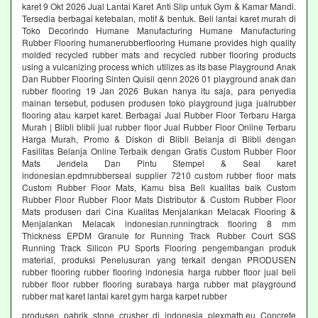
karet 9 Okt 2026 Jual Lantai Karet Anti Slip untuk Gym & Kamar Mandi.
Tersedia berbagai ketebalan, motif & bentuk. Beli lantai karet murah di
Toko Decorindo Humane Manufacturing Humane Manufacturing
Rubber Flooring humanerubberflooring Humane provides high quality
molded recycled rubber mats and recycled rubber flooring products
using a vulcanizing process which utilizes as its base Playground Anak
Dan Rubber Flooring Sinten Quisii qenn 2026 01 playground anak dan
rubber flooring 19 Jan 2026 Bukan hanya itu saja, para penyedia
mainan tersebut, podusen produsen toko playground juga jualrubber
flooring atau karpet karet. Berbagai Jual Rubber Floor Terbaru Harga
Murah | Blibli blibli jual rubber floor Jual Rubber Floor Online Terbaru
Harga Murah, Promo & Diskon di Blibli Belanja di Blibli dengan
Fasilitas Belanja Online Terbaik dengan Gratis Custom Rubber Floor
Mats Jendela Dan Pintu Stempel & Seal karet
indonesian.epdmrubberseal supplier 7210 custom rubber floor mats
Custom Rubber Floor Mats, Kamu bisa Beli kualitas baik Custom
Rubber Floor Rubber Floor Mats Distributor & Custom Rubber Floor
Mats produsen dari Cina Kualitas Menjalankan Melacak Flooring &
Menjalankan Melacak indonesian.runningtrack flooring 8 mm
Thickness EPDM Granule for Running Track Rubber Court SGS
Running Track Silicon PU Sports Flooring pengembangan produk
material, produksi Penelusuran yang terkait dengan PRODUSEN
rubber flooring rubber flooring indonesia harga rubber floor jual beli
rubber floor rubber flooring surabaya harga rubber mat playground
rubber mat karet lantai karet gym harga karpet rubber
produsen pabrik stone crusher di indonesia plexmath.eu Concrete