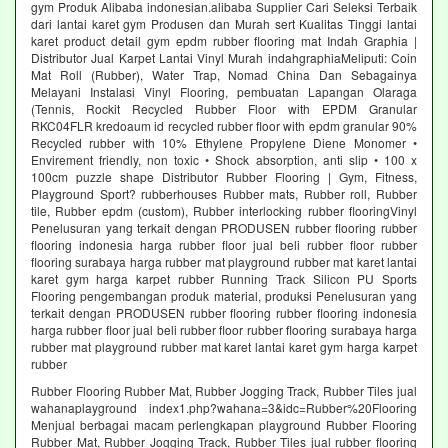
gym Produk Alibaba indonesian.alibaba Supplier Cari Seleksi Terbaik
dari lantai karet gym Produsen dan Murah sert Kualitas Tinggi lantai
karet product detail gym epdm rubber flooring mat Indah Graphia |
Distributor Jual Karpet Lantai Vinyl Murah indahgraphiaMeliputi: Coin
Mat Roll (Rubber), Water Trap, Nomad China Dan Sebagainya
Melayani Instalasi Vinyl Flooring, pembuatan Lapangan Olaraga
(Tennis, Rockit Recycled Rubber Floor with EPDM Granular
RKC04FLR kredoaum id recycled rubber floor with epdm granular 90%
Recycled rubber with 10% Ethylene Propylene Diene Monomer •
Envirement friendly, non toxic • Shock absorption, anti slip • 100 x
100cm puzzle shape Distributor Rubber Flooring | Gym, Fitness,
Playground Sport? rubberhouses Rubber mats, Rubber roll, Rubber
tile, Rubber epdm (custom), Rubber interlocking rubber flooringVinyl
Penelusuran yang terkait dengan PRODUSEN rubber flooring rubber
flooring indonesia harga rubber floor jual beli rubber floor rubber
flooring surabaya harga rubber mat playground rubber mat karet lantai
karet gym harga karpet rubber Running Track Silicon PU Sports
Flooring pengembangan produk material, produksi Penelusuran yang
terkait dengan PRODUSEN rubber flooring rubber flooring indonesia
harga rubber floor jual beli rubber floor rubber flooring surabaya harga
rubber mat playground rubber mat karet lantai karet gym harga karpet
rubber
Rubber Flooring Rubber Mat, Rubber Jogging Track, Rubber Tiles jual
wahanaplayground index1.php?wahana=3&idc=Rubber%20Flooring
Menjual berbagai macam perlengkapan playground Rubber Flooring
Rubber Mat, Rubber Jogging Track, Rubber Tiles jual rubber flooring