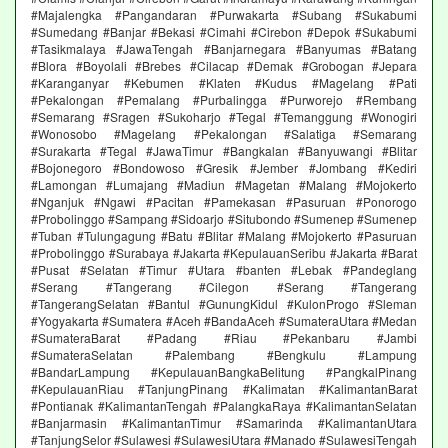
#Majalengka #Pangandaran #Purwakarta #Subang #Sukabumi
#Sumedang #Banjar #Bekasi #Cimahi #Cirebon #Depok #Sukabumi
#Tasikmalaya #JawaTengah #Banjarnegara #Banyumas #Batang
#Blora #Boyolali #Brebes #Cilacap #Demak #Grobogan #Jepara
#Karanganyar #Kebumen #Klaten #Kudus #Magelang #Pati
#Pekalongan #Pemalang #Purbalingga #Purworejo #Rembang
#Semarang #Sragen #Sukoharjo #Tegal #Temanggung #Wonogiri
#Wonosobo #Magelang #Pekalongan #Salatiga #Semarang
#Surakarta #Tegal #JawaTimur #Bangkalan #Banyuwangi #Blitar
#Bojonegoro #Bondowoso #Gresik #Jember #Jombang #Kediri
#Lamongan #Lumajang #Madiun #Magetan #Malang #Mojokerto
#Nganjuk #Ngawi #Pacitan #Pamekasan #Pasuruan #Ponorogo
#Probolinggo #Sampang #Sidoarjo #Situbondo #Sumenep #Sumenep
#Tuban #Tulungagung #Batu #Blitar #Malang #Mojokerto #Pasuruan
#Probolinggo #Surabaya #Jakarta #KepulauanSeribu #Jakarta #Barat
#Pusat #Selatan #Timur #Utara #banten #Lebak #Pandeglang
#Serang #Tangerang #Cilegon #Serang #Tangerang
#TangerangSelatan #Bantul #GunungKidul #KulonProgo #Sleman
#Yogyakarta #Sumatera #Aceh #BandaAceh #SumateraUtara #Medan
#SumateraBarat #Padang #Riau #Pekanbaru #Jambi
#SumateraSelatan #Palembang #Bengkulu #Lampung
#BandarLampung #KepulauanBangkaBelitung #PangkalPinang
#KepulauanRiau #TanjungPinang #Kalimatan #KalimantanBarat
#Pontianak #KalimantanTengah #PalangkaRaya #KalimantanSelatan
#Banjarmasin #KalimantanTimur #Samarinda #KalimantanUtara
#TanjungSelor #Sulawesi #SulawesiUtara #Manado #SulawesiTengah