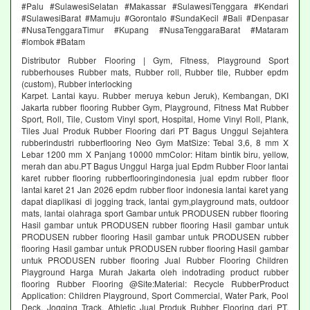
#Palu #SulawesiSelatan #Makassar #SulawesiTenggara #Kendari
#SulawesiBarat #Mamuju #Gorontalo #SundaKecil #Bali #Denpasar
#NusaTenggaraTimur #Kupang #NusaTenggaraBarat #Mataram
#lombok #Batam
Distributor Rubber Flooring | Gym, Fitness, Playground Sport
rubberhouses Rubber mats, Rubber roll, Rubber tile, Rubber epdm
(custom), Rubber interlocking
Karpet. Lantai kayu. Rubber meruya kebun Jeruk), Kembangan, DKI
Jakarta rubber flooring Rubber Gym, Playground, Fitness Mat Rubber
Sport, Roll, Tile, Custom Vinyl sport, Hospital, Home Vinyl Roll, Plank,
Tiles Jual Produk Rubber Flooring dari PT Bagus Unggul Sejahtera
rubberindustri rubberflooring Neo Gym MatSize: Tebal 3,6, 8 mm X
Lebar 1200 mm X Panjang 10000 mmColor: Hitam bintik biru, yellow,
merah dan abu.PT Bagus Unggul Harga jual Epdm Rubber Floor lantai
karet rubber flooring rubberflooringindonesia jual epdm rubber floor
lantai karet 21 Jan 2026 epdm rubber floor indonesia lantai karet yang
dapat diaplikasi di jogging track, lantai gym,playground mats, outdoor
mats, lantai olahraga sport Gambar untuk PRODUSEN rubber flooring
Hasil gambar untuk PRODUSEN rubber flooring Hasil gambar untuk
PRODUSEN rubber flooring Hasil gambar untuk PRODUSEN rubber
flooring Hasil gambar untuk PRODUSEN rubber flooring Hasil gambar
untuk PRODUSEN rubber flooring Jual Rubber Flooring Children
Playground Harga Murah Jakarta oleh indotrading product rubber
flooring Rubber Flooring @Site:Material: Recycle RubberProduct
Application: Children Playground, Sport Commercial, Water Park, Pool
Deck, Jogging Track, Athletic Jual Produk Rubber Flooring dari PT.