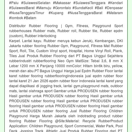
#Palu #SulawesiSelatan #Makassar #SulawesiTenggara #Kendari
#SulawesiBarat #Mamuju #Gorontalo #SundaKecil #Bali #Denpasar
#NusaTenggaraTimur #Kupang #NusaTenggaraBarat #Mataram
#lombok #Batam
Distributor Rubber Flooring | Gym, Fitness, Playground Sport
rubberhouses Rubber mats, Rubber roll, Rubber tile, Rubber epdm
(custom), Rubber interlocking
Karpet. Lantai kayu. Rubber meruya kebun Jeruk), Kembangan, DKI
Jakarta rubber flooring Rubber Gym, Playground, Fitness Mat Rubber
Sport, Roll, Tile, Custom Vinyl sport, Hospital, Home Vinyl Roll, Plank,
Tiles Jual Produk Rubber Flooring dari PT Bagus Unggul Sejahtera
rubberindustri rubberflooring Neo Gym MatSize: Tebal 3,6, 8 mm X
Lebar 1200 mm X Panjang 10000 mmColor: Hitam bintik biru, yellow,
merah dan abu.PT Bagus Unggul Harga jual Epdm Rubber Floor lantai
karet rubber flooring rubberflooringindonesia jual epdm rubber floor
lantai karet 21 Jan 2026 epdm rubber floor indonesia lantai karet yang
dapat diaplikasi di jogging track, lantai gym,playground mats, outdoor
mats, lantai olahraga sport Gambar untuk PRODUSEN rubber flooring
Hasil gambar untuk PRODUSEN rubber flooring Hasil gambar untuk
PRODUSEN rubber flooring Hasil gambar untuk PRODUSEN rubber
flooring Hasil gambar untuk PRODUSEN rubber flooring Hasil gambar
untuk PRODUSEN rubber flooring Jual Rubber Flooring Children
Playground Harga Murah Jakarta oleh indotrading product rubber
flooring Rubber Flooring @Site:Material: Recycle RubberProduct
Application: Children Playground, Sport Commercial, Water Park, Pool
Deck, Jogging Track, Athletic Jual Produk Rubber Flooring dari PT.