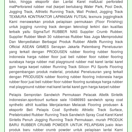
toko, hingga eksportir dan Lantai Karet mattJual perforated
matPerforared rubber mat (karpet berlubang Water Park, Pool Deck,
Jogging Track, Althletic Running Track, Wall Protect, Jogging Track
TEXMURA KONTRAKTOR LAPANGAN FUTSAL texmura joggingtrack
Kami menawarkan produk pelapisan permukaan (Floor Finishing)
untuk jogging running track dengan teknologi terkini dan kualitas
terbaik yaitu SigmaTurf RUBBER NAS Supplier Crumb Rubber,
Supplier Rubber Mesh 30 rubbernas Rubber Nas Juga Memproduksi
Dan Menyediakan Berbagai Produk Rubber Atletik Running track
Official ASEAN GAMES Senayan Jakarta Palembang Penelusuran
yang terkait dengan PRODUSEN rubber flooring rubber flooring
indonesia harga rubber floor jual beli rubber floor rubber flooring
surabaya harga rubber mat playground rubber mat karet lantai karet
gym harga karpet rubber Running Track Silicon PU Sports Flooring
pengembangan produk material, produksi Penelusuran yang terkait
dengan PRODUSEN rubber flooring rubber flooring indonesia harga
rubber floor jual beli rubber floor rubber flooring surabaya harga rubber
mat playground rubber mat karet lantai karet gym harga karpet rubber
Pelapis Semprotan Sandwich Permukaan Pelacak Atletik Sintetik
indonesian.sportcourt surface sale 10486993 sandwich spray coat
synthetic athlit kualitas Menjalankan Melacak Flooring produsen &
eksportir Beli Pelapis Coat Synthetic Athletic Track Surface,
Prefabricated Rubber Running Track Sandwich Spray Coat Karet Karet
Sintetis Penuh Jogging Running Track Permukaan. murah PRODUK
BARU RUBBER CRUMB POWDER UNTUK PELAPISAN jualo iklan
produk baru rubber crumb powder untuk pelapisan lantai Kami