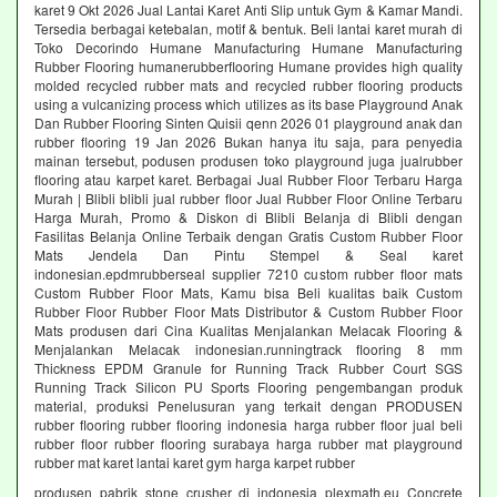
karet 9 Okt 2026 Jual Lantai Karet Anti Slip untuk Gym & Kamar Mandi.
Tersedia berbagai ketebalan, motif & bentuk. Beli lantai karet murah di
Toko Decorindo Humane Manufacturing Humane Manufacturing
Rubber Flooring humanerubberflooring Humane provides high quality
molded recycled rubber mats and recycled rubber flooring products
using a vulcanizing process which utilizes as its base Playground Anak
Dan Rubber Flooring Sinten Quisii qenn 2026 01 playground anak dan
rubber flooring 19 Jan 2026 Bukan hanya itu saja, para penyedia
mainan tersebut, podusen produsen toko playground juga jualrubber
flooring atau karpet karet. Berbagai Jual Rubber Floor Terbaru Harga
Murah | Blibli blibli jual rubber floor Jual Rubber Floor Online Terbaru
Harga Murah, Promo & Diskon di Blibli Belanja di Blibli dengan
Fasilitas Belanja Online Terbaik dengan Gratis Custom Rubber Floor
Mats Jendela Dan Pintu Stempel & Seal karet
indonesian.epdmrubberseal supplier 7210 custom rubber floor mats
Custom Rubber Floor Mats, Kamu bisa Beli kualitas baik Custom
Rubber Floor Rubber Floor Mats Distributor & Custom Rubber Floor
Mats produsen dari Cina Kualitas Menjalankan Melacak Flooring &
Menjalankan Melacak indonesian.runningtrack flooring 8 mm
Thickness EPDM Granule for Running Track Rubber Court SGS
Running Track Silicon PU Sports Flooring pengembangan produk
material, produksi Penelusuran yang terkait dengan PRODUSEN
rubber flooring rubber flooring indonesia harga rubber floor jual beli
rubber floor rubber flooring surabaya harga rubber mat playground
rubber mat karet lantai karet gym harga karpet rubber
produsen pabrik stone crusher di indonesia plexmath.eu Concrete