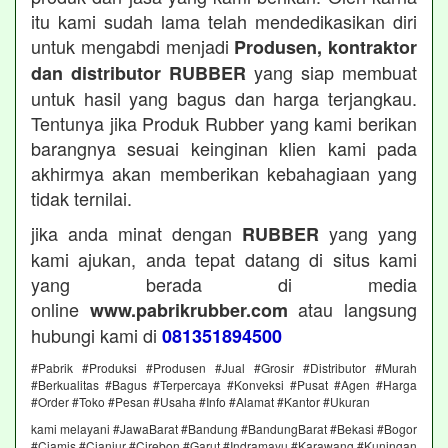
itu kami sudah lama telah mendedikasikan diri
untuk mengabdi menjadi
Produsen, kontraktor
yang siap membuat
dan distributor RUBBER
untuk hasil yang bagus dan harga terjangkau.
Tentunya jika Produk Rubber yang kami berikan
barangnya sesuai keinginan klien kami pada
akhirmya akan memberikan kebahagiaan yang
tidak ternilai.
jika anda minat dengan
yang yang
RUBBER
kami ajukan, anda tepat datang di situs kami
yang berada di media
online
atau langsung
www.pabrikrubber.com
hubungi kami di
081351894500
#Pabrik #Produksi #Produsen #Jual #Grosir #Distributor #Murah
#Berkualitas #Bagus #Terpercaya #Konveksi #Pusat #Agen #Harga
#Order #Toko #Pesan #Usaha #Info #Alamat #Kantor #Ukuran
kami melayani #JawaBarat #Bandung #BandungBarat #Bekasi #Bogor
#Ciamis #Cianjur #Cirebon #Garut #Indramayu #Karawang #Kuningan