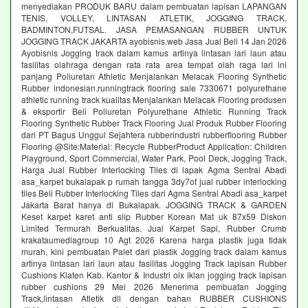
menyediakan PRODUK BARU dalam pembuatan lapisan LAPANGAN
TENIS, VOLLEY, LINTASAN ATLETIK, JOGGING TRACK,
BADMINTON,FUTSAL. JASA PEMASANGAN RUBBER UNTUK
JOGGING TRACK JAKARTA ayobisnis.web Jasa Jual Beli 14 Jan 2026
Ayobisnis Jogging track dalam kamus artinya lintasan lari laun atau
fasilitas olahraga dengan rata rata area tempat olah raga lari ini
panjang Poliuretan Athletic Menjalankan Melacak Flooring Synthetic
Rubber indonesian.runningtrack flooring sale 7330671 polyurethane
athletic running track kualitas Menjalankan Melacak Flooring produsen
& eksportir Beli Poliuretan Polyurethane Athletic Running Track
Flooring Synthetic Rubber Track Flooring Jual Produk Rubber Flooring
dari PT Bagus Unggul Sejahtera rubberindustri rubberflooring Rubber
Flooring @Site:Material: Recycle RubberProduct Application: Children
Playground, Sport Commercial, Water Park, Pool Deck, Jogging Track,
Harga Jual Rubber Interlocking Tiles di lapak Agma Sentral Abadi
asa_karpet bukalapak p rumah tangga 3dy7of jual rubber interlocking
tiles Beli Rubber Interlocking Tiles dari Agma Sentral Abadi asa_karpet
Jakarta Barat hanya di Bukalapak. JOGGING TRACK & GARDEN
Keset karpet karet anti slip Rubber Korean Mat uk 87x59 Diskon
Limited Termurah Berkualitas. Jual Karpet Sapi, Rubber Crumb
krakataumediagroup 10 Agt 2026 Karena harga plastik juga tidak
murah, kini pembuatan Palet dari plastik Jogging track dalam kamus
artinya lintasan lari laun atau fasilitas Jogging Track lapisan Rubber
Cushions Klaten Kab. Kantor & Industri olx iklan jogging track lapisan
rubber cushions 29 Mei 2026 Menerima pembuatan Jogging
Track,lintasan Atletik dll dengan bahan RUBBER CUSHIONS