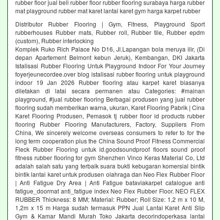
rubber floor jual beli rubber floor rubber flooring surabaya harga rubber
mat playground rubber mat karet lantai karet gym harga karpet rubber
Distributor Rubber Flooring | Gym, Fitness, Playground Sport
rubberhouses Rubber mats, Rubber roll, Rubber tile, Rubber epdm
(custom), Rubber interlocking
Komplek Ruko Rich Palace No D16, Jl.Lapangan bola meruya ilir, (Di
depan Apartement Belmont kebun Jeruk), Kembangan, DKI Jakarta
Istalisasi Rubber Flooring Untuk Playground Indoor For Your Journey
foyerjeunecordee.over blog istalisasi rubber flooring untuk playground
indoor 19 Jan 2026 Rubber flooring atau karpet karet biasanya
diletakan di latai secara permanen atau Categories: #mainan
playground, #jual rubber flooring Berbagai produsen yang jual rubber
flooring sudah memberikan warna, ukuran, Karet Flooring Pabrik | Cina
Karet Flooring Produsen, Pemasok tj rubber floor id products rubber
flooring Rubber Flooring Manufacturers, Factory, Suppliers From
China, We sincerely welcome overseas consumers to refer to for the
long term cooperation plus the China Sound Proof Fitness Commercial
Fleck Rubber Flooring untuk id.goodsoundproof floors sound proof
fitness rubber flooring for gym Shenzhen Vinco Keras Material Co, Ltd
adalah salah satu yang terbaik suara bukti kebugaran komersial bintik
bintik lantai karet untuk produsen olahraga dan Neo Flex Rubber Floor
| Anti Fatigue Dry Area | Anti Fatigue bataviakarpet catalogue anti
fatigue_doormat anti_fatigue index Neo Flex Rubber Floor. NEO FLEX
RUBBER Thickness: 8 MM; Material: Rubber; Roll Size: 1,2 m x 10 M,
1,2m x 15 m Harga sudah termasuk PPN Jual Lantai Karet Anti Slip
Gym & Kamar Mandi Murah Toko Jakarta decorindoperkasa lantai