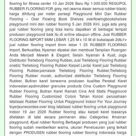
flooring for fitness center 10 Jan 2026 Baru Rp 1.000.000 REGUPOL
RUBBER FLOORING FOR grey, red (warna dasar semua rubber black)
harga dihitung per meter persegi Playground Mini Dan Rubber
Flooring – Over Flowing Book Shelves overflowingbookshelves
playground mini dan rubber flooring 5 Jan 2026 Kini, juga ada yang
jual rubber flooring yang bisa kamu dapatkan di berbagai tempat
produsen playground baik itu di online ataupun offline. Jual RUBBER
FLOORING IMPORT 6MM LEBAR 1,25 M x 10 M di bukalapak 2dtu1v
jual rubber flooring import 6mm lebar 1 25 RUBBER FLOORING
Import, Berkualitas, Nyaman dipakai dan membuat Tampilan Ruangan
Anda Menjadi Mewah & Elegant. Selain Nyaman & Kuat, Juga
Distributor Trelleborg Flooring Rubber, Jual Trelleborg Flooring Rubber
onebiz Trelleborg Flooring Rubber Karpet Lantai Karet jual Trelleborg
Flooring Rubber,pemasok Trelleborg Flooring Rubber,Trelleborg
Flooring Rubber murah, authorized distributor Trelleborg Flooring
Rubber. Butiran karet berwarna produsen kualitas Perekat Karet
indonesian.epdmrubber granules products Cina Custom Playground
Rubber Flooring, Butiran Karet Ramah Cina Anti Statis Playground
Rubber Flooring Customized Colors Tahan Korosi perusahaan
Istalisasi Rubber Flooring Untuk Playground Indoor For Your Journey
foyerjeunecordee.over blog istalisasi rubber flooring untuk playground
indoor 19 Jan 2026 Rubber flooring atau karpet karet biasanya
diletakan di latai secara permanen atau Categories: #mainan
playground, #jual rubber flooring Berbagai produsen yang jual rubber
flooring sudah memberikan warna, ukuran Penelusuran yang terkait
dengan PRODUSEN rubber flooring rubber flooring indonesia harga