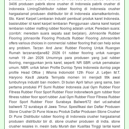
3406 produsen pabrik stone crusher di indonesia pabrik crusher di
indonesia LimingDistributor rubber flooring di indonesia crusher
hargaalamat produsen distributor bir di indonesia alamatkantorindo.
Sto. Karet Karpet Lembaran Industri pembuat produk karet Indonesia.
basisrubber id karet karpet lembaran Penggunaan utama karet karpet
lembaran rubber matting rubber flooring adalah untuk: Peredam suara:
(contoh: meredam suara sepatu saat berjalan). Johnsonite Rubber
Flooring johnsonite Flooring Products Rubber Flooring Johnsonite®
offers various choices in commercial rubber flooring that can help solve
any problem. Tarzan And Jane: Rubber Flooring Untuk Ruangan
Rumah tarzanandjane82 2026 01 rubber flooring untuk ruangan
rumah 19 Jan 2026 Umumnya para produsen yang jual rubber
flooring, menggunkan jenis karet, seperti: NR SBR: untuk pemakaian
umum. NBR: untuk tahan Profile Dunlop Tyres Indonesia dunlop page
profile Head Office | Wisma Indomobil 12th Floor Jl. Letjen M.T.
Haryono Kav.8 Jakarta Ternyata momen ini menjadi titik awal
tumbuhnya industri ban modern. Di bulan April tahun yang sama, ban
pertama produksi PT Sumi Rubber Indonesia Jual Gym Rubber Floor
Fitness Rubber Floor Sport Rubber Floor indonetwork gym rubber floor
fitness rubber floor sport rubber Jual Gym Rubber Floor Fitness Rubber
Floor Sport Rubber Floor Surabaya Baliwerti72 dari ud.sahabat
baliwerti 72 surabaya di Jawa Timur. Spesifikasi dan Daftar Produsen
Stone Crusher Di Pune l4cw.eu Produk Daftar Produsen Stone Crusher
Di Pune Distributor rubber flooring di indonesia crusher hargaalamat
produsen distributor bir di. stone crusher produsen di india. stone
crusher resales in. mesin batu Murah dan Kualitas Tinggi lantai karet