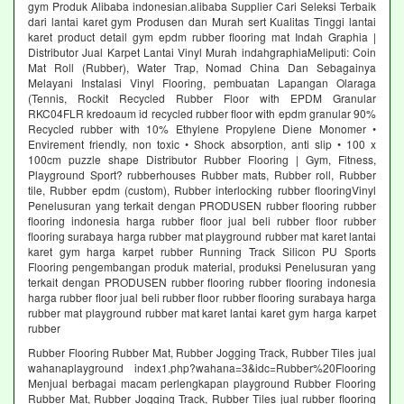
gym Produk Alibaba indonesian.alibaba Supplier Cari Seleksi Terbaik
dari lantai karet gym Produsen dan Murah sert Kualitas Tinggi lantai
karet product detail gym epdm rubber flooring mat Indah Graphia |
Distributor Jual Karpet Lantai Vinyl Murah indahgraphiaMeliputi: Coin
Mat Roll (Rubber), Water Trap, Nomad China Dan Sebagainya
Melayani Instalasi Vinyl Flooring, pembuatan Lapangan Olaraga
(Tennis, Rockit Recycled Rubber Floor with EPDM Granular
RKC04FLR kredoaum id recycled rubber floor with epdm granular 90%
Recycled rubber with 10% Ethylene Propylene Diene Monomer •
Envirement friendly, non toxic • Shock absorption, anti slip • 100 x
100cm puzzle shape Distributor Rubber Flooring | Gym, Fitness,
Playground Sport? rubberhouses Rubber mats, Rubber roll, Rubber
tile, Rubber epdm (custom), Rubber interlocking rubber flooringVinyl
Penelusuran yang terkait dengan PRODUSEN rubber flooring rubber
flooring indonesia harga rubber floor jual beli rubber floor rubber
flooring surabaya harga rubber mat playground rubber mat karet lantai
karet gym harga karpet rubber Running Track Silicon PU Sports
Flooring pengembangan produk material, produksi Penelusuran yang
terkait dengan PRODUSEN rubber flooring rubber flooring indonesia
harga rubber floor jual beli rubber floor rubber flooring surabaya harga
rubber mat playground rubber mat karet lantai karet gym harga karpet
rubber
Rubber Flooring Rubber Mat, Rubber Jogging Track, Rubber Tiles jual
wahanaplayground index1.php?wahana=3&idc=Rubber%20Flooring
Menjual berbagai macam perlengkapan playground Rubber Flooring
Rubber Mat, Rubber Jogging Track, Rubber Tiles jual rubber flooring