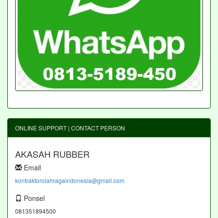
ONLINE SUPPORT | CONTACT PERSON
AKASAH RUBBER
Email
kontraktorolahragaindonesia@gmail.com
Ponsel
081351894500