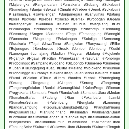
#Majalengka #Pangandaran #Purwakarta #Subang #Sukabumi
#Sumedang #Banjar #Bekasi #Cimahi #Cirebon #Depok #Sukabumi
#Tasikmalaya #JawaTengah #Banjarnegara #Banyumas #Batang
#Blora #Boyolali #Brebes #Cilacap #Demak #Grobogan #Jepara
#Karanganyar #Kebumen #Klaten #Kudus #Magelang #Pati
#Pekalongan #Pemalang #Purbalingga #Purworejo #Rembang
#Semarang #Sragen #Sukoharjo #Tegal #Temanggung #Wonogiri
#Wonosobo #Magelang #Pekalongan #Salatiga #Semarang
#Surakarta #Tegal #JawaTimur #Bangkalan #Banyuwangi #Blitar
#Bojonegoro #Bondowoso #Gresik #Jember #Jombang #Kediri
#Lamongan #Lumajang #Madiun #Magetan #Malang #Mojokerto
#Nganjuk #Ngawi #Pacitan #Pamekasan #Pasuruan #Ponorogo
#Probolinggo #Sampang #Sidoarjo #Situbondo #Sumenep #Sumenep
#Tuban #Tulungagung #Batu #Blitar #Malang #Mojokerto #Pasuruan
#Probolinggo #Surabaya #Jakarta #KepulauanSeribu #Jakarta #Barat
#Pusat #Selatan #Timur #Utara #banten #Lebak #Pandeglang
#Serang #Tangerang #Cilegon #Serang #Tangerang
#TangerangSelatan #Bantul #GunungKidul #KulonProgo #Sleman
#Yogyakarta #Sumatera #Aceh #BandaAceh #SumateraUtara #Medan
#SumateraBarat #Padang #Riau #Pekanbaru #Jambi
#SumateraSelatan #Palembang #Bengkulu #Lampung
#BandarLampung #KepulauanBangkaBelitung #PangkalPinang
#KepulauanRiau #TanjungPinang #Kalimatan #KalimantanBarat
#Pontianak #KalimantanTengah #PalangkaRaya #KalimantanSelatan
#Banjarmasin #KalimantanTimur #Samarinda #KalimantanUtara
#TanjungSelor #Sulawesi #SulawesiUtara #Manado #SulawesiTengah