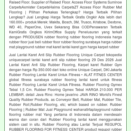
Raised Floor. Supplier of Raised Floor. Access Floor Systems Suminoe
CarpetsAxmister CarpetsHaima CarpetsZT Access Floor Rubber Mat
Flooring | Pilihan Perkakas Terlengkap? Harga Terbaik Pilihan
Lengkap? Jual Lengkap Harga Terbaik Gratis Ongkir Ada lebih dari
160.000+ produk Merek: Makita, Bosch, 3M, Trusco, Krisbow, Dextone,
WD 40, PaperOne, Uvex Sekarang Bisa CODPenawaran Terbaik
KamiGratis Ongkos KirimOffice Supply Penelusuran yang terkait
dengan PRODUSEN rubber flooring rubber flooring indonesia harga
rubber floor jual beli rubber floor rubber flooring surabaya harga rubber
mat playground rubber mat karet lantai karet gym harga karpet rubber
Jual Lantai Karet Anti Slip Rubber Flooring Unique Carpet tokopedia
uniquecarpet lantai karet anti slip rubber flooring 29 Des 2026 Jual
Lantai Karet Anti Slip Rubber Flooring, Karpet karet Rubber Gym
dengan harga Rp 350.000 dari toko online Unique Carpet, DKI Jakarta
Rubber Flooring Lantai Karet Untuk Fitness • ALAT FITNES CENTER
global fitness surabaya rubber flooring lantai karet untuk fitness
Rubber Flooring Lantai Karet Untuk Fitness. Rubber Flooring Gymex
Tebal 1,5 Cm. Rubber Flooring Gymex Tebal HARGA 210.000 PER
LEMBAR. detail Java Rino: Home javarino JAVA RINO World's Finest
Quality Rubber Products. as Conveyor Belt, Rubber Mat, Rubber Tile,
Rubber Roll,Rubber Flooring, etc; which based on rubber. Rubber
Flooring | Rubber Mat Jual Playground wahanatirtaplayground rubber
flooring rubber mat Yang pertama di Indonesia dalam mendesain
warna dan coran dari Rubber Flooring lantai karet menggunakan
sistem cast in situ. Rubber Flooring atau Lantai Terjual REGUPOL
RUBBER FLOORING FOR FITNESS CENTER product regupol rubber