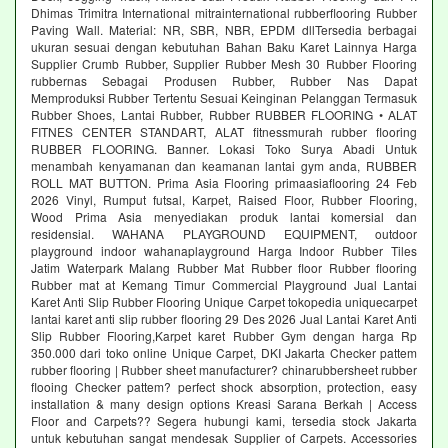
Dhimas Trimitra International mitrainternational rubberflooring Rubber
Paving Wall. Material: NR, SBR, NBR, EPDM dllTersedia berbagai
ukuran sesuai dengan kebutuhan Bahan Baku Karet Lainnya Harga
Supplier Crumb Rubber, Supplier Rubber Mesh 30 Rubber Flooring
rubbernas Sebagai Produsen Rubber, Rubber Nas Dapat
Memproduksi Rubber Tertentu Sesuai Keinginan Pelanggan Termasuk
Rubber Shoes, Lantai Rubber, Rubber RUBBER FLOORING • ALAT
FITNES CENTER STANDART, ALAT fitnessmurah rubber flooring
RUBBER FLOORING. Banner. Lokasi Toko Surya Abadi Untuk
menambah kenyamanan dan keamanan lantai gym anda, RUBBER
ROLL MAT BUTTON. Prima Asia Flooring primaasiaflooring 24 Feb
2026 Vinyl, Rumput futsal, Karpet, Raised Floor, Rubber Flooring,
Wood Prima Asia menyediakan produk lantai komersial dan
residensial. WAHANA PLAYGROUND EQUIPMENT, outdoor
playground indoor wahanaplayground Harga Indoor Rubber Tiles
Jatim Waterpark Malang Rubber Mat Rubber floor Rubber flooring
Rubber mat at Kemang Timur Commercial Playground Jual Lantai
Karet Anti Slip Rubber Flooring Unique Carpet tokopedia uniquecarpet
lantai karet anti slip rubber flooring 29 Des 2026 Jual Lantai Karet Anti
Slip Rubber Flooring,Karpet karet Rubber Gym dengan harga Rp
350.000 dari toko online Unique Carpet, DKI Jakarta Checker pattem
rubber flooring | Rubber sheet manufacturer? chinarubbersheet rubber
flooing Checker pattem? perfect shock absorption, protection, easy
installation & many design options Kreasi Sarana Berkah | Access
Floor and Carpets?? Segera hubungi kami, tersedia stock Jakarta
untuk kebutuhan sangat mendesak Supplier of Carpets. Accessories