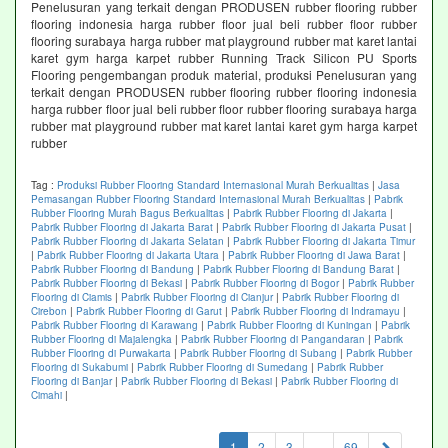
Penelusuran yang terkait dengan PRODUSEN rubber flooring rubber
flooring indonesia harga rubber floor jual beli rubber floor rubber
flooring surabaya harga rubber mat playground rubber mat karet lantai
karet gym harga karpet rubber Running Track Silicon PU Sports
Flooring pengembangan produk material, produksi Penelusuran yang
terkait dengan PRODUSEN rubber flooring rubber flooring indonesia
harga rubber floor jual beli rubber floor rubber flooring surabaya harga
rubber mat playground rubber mat karet lantai karet gym harga karpet
rubber
Tag :
Produksi Rubber Flooring Standard Internasional Murah Berkualitas
|
Jasa
Pemasangan Rubber Flooring Standard Internasional Murah Berkualitas
|
Pabrik
Rubber Flooring Murah Bagus Berkualitas
|
Pabrik Rubber Flooring di Jakarta
|
Pabrik Rubber Flooring di Jakarta Barat
|
Pabrik Rubber Flooring di Jakarta Pusat
|
Pabrik Rubber Flooring di Jakarta Selatan
|
Pabrik Rubber Flooring di Jakarta Timur
|
Pabrik Rubber Flooring di Jakarta Utara
|
Pabrik Rubber Flooring di Jawa Barat
|
Pabrik Rubber Flooring di Bandung
|
Pabrik Rubber Flooring di Bandung Barat
|
Pabrik Rubber Flooring di Bekasi
|
Pabrik Rubber Flooring di Bogor
|
Pabrik Rubber
Flooring di Ciamis
|
Pabrik Rubber Flooring di Cianjur
|
Pabrik Rubber Flooring di
Cirebon
|
Pabrik Rubber Flooring di Garut
|
Pabrik Rubber Flooring di Indramayu
|
Pabrik Rubber Flooring di Karawang
|
Pabrik Rubber Flooring di Kuningan
|
Pabrik
Rubber Flooring di Majalengka
|
Pabrik Rubber Flooring di Pangandaran
|
Pabrik
Rubber Flooring di Purwakarta
|
Pabrik Rubber Flooring di Subang
|
Pabrik Rubber
Flooring di Sukabumi
|
Pabrik Rubber Flooring di Sumedang
|
Pabrik Rubber
Flooring di Banjar
|
Pabrik Rubber Flooring di Bekasi
|
Pabrik Rubber Flooring di
Cimahi
|
(current)
1
2
3
...
69