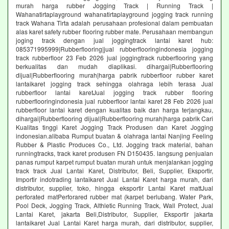
murah harga rubber Jogging Track | Running Track |
Wahanatirtaplayground wahanatirtaplayground jogging track running
track Wahana Tirta adalah perusahaan profesional dalam pembuatan
alas karet safety rubber flooring rubber mate. Perusahaan membangun
joging track dengan jual joggingtrack lantai karet hub:
085371995999|Rubberflooring|jual rubberflooringindonesia jogging
track rubberfloor 23 Feb 2026 jual joggingtrack rubberflooring yang
berkualitas dan mudah diaplikasi. dihargai|Rubberflooring
dijual|Rubberflooring murah|harga pabrik rubberfloor rubber karet
lantaikaret jogging track sehingga olahraga lebih terasa Jual
rubberfloor lantai karetJual jogging track rubber flooring
rubberflooringindonesia jual rubberfloor lantai karet 28 Feb 2026 jual
rubberfloor lantai karet dengan kualitas baik dan harga terjangkau,
dihargai|Rubberflooring dijual|Rubberflooring murah|harga pabrik Cari
Kualitas tinggi Karet Jogging Track Produsen dan Karet Jogging
indonesian.alibaba Rumput buatan & olahraga lantai Nanjing Feeling
Rubber & Plastic Produces Co., Ltd. Jogging track material, bahan
runningtracks, track karet produsen FN D150435. langsung penjualan
panas rumput karpet rumput buatan murah untuk menjalankan jogging
track track Jual Lantai Karet, Distributor, Beli, Supplier, Eksportir,
Importir indotrading lantaikaret Jual Lantai Karet harga murah, dari
distributor, supplier, toko, hingga eksportir Lantai Karet mattJual
perforated matPerforared rubber mat (karpet berlubang. Water Park,
Pool Deck, Jogging Track, Althletic Running Track, Wall Protect, Jual
Lantai Karet, jakarta Beli,Distributor, Supplier, Eksportir jakarta
lantaikaret Jual Lantai Karet harga murah, dari distributor, supplier,