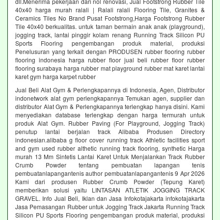
dll.Menerima pekerjaan dari nol renovasi, Jual Footstrong Rubber Tile
40x40 harga murah ralali | Ralali ralali Flooring Tile, Granites &
Ceramics Tiles No Brand Pusat Footstrong,Harga Footstrong Rubber
Tile 40x40 berkualitas. untuk taman bermain anak anak (playground),
jogging track, lantai pinggir kolam renang Running Track Silicon PU
Sports Flooring pengembangan produk material, produksi
Penelusuran yang terkait dengan PRODUSEN rubber flooring rubber
flooring indonesia harga rubber floor jual beli rubber floor rubber
flooring surabaya harga rubber mat playground rubber mat karet lantai
karet gym harga karpet rubber
Jual Beli Alat Gym & Perlengkapannya di Indonesia, Agen, Distributor
indonetwork alat gym perlengkapannya Temukan agen, supplier dan
distributor Alat Gym & Perlengkapannya terlengkap hanya disini. Kami
menyediakan database terlengkap dengan harga termurah untuk
produk Alat Gym. Rubber Paving (For Playground, Jogging Track)
penutup lantai berjalan track Alibaba Produsen Directory
indonesian.alibaba g floor cover running track Athletic facilities sport
and gym used rubber althetic running track flooring, synthetic Harga
murah 13 Mm Sintetis Lantai Karet Untuk Menjalankan Track Rubber
Crumb Powder tentang pembuatan lapangan tenis
pembuatanlapangantenis author pembuatanlapangantenis 9 Apr 2026
Kami dari produsen Rubber Crumb Powder (Tepung Karet)
memberikan solusi yaitu LINTASAN ATLETIK JOGGING TRACK
GRAVEL. Info Jual Beli, Iklan dan Jasa Infokotajakarta infokotajakarta
Jasa Pemasangan Rubber untuk Jogging Track Jakarta Running Track
Silicon PU Sports Flooring pengembangan produk material, produksi