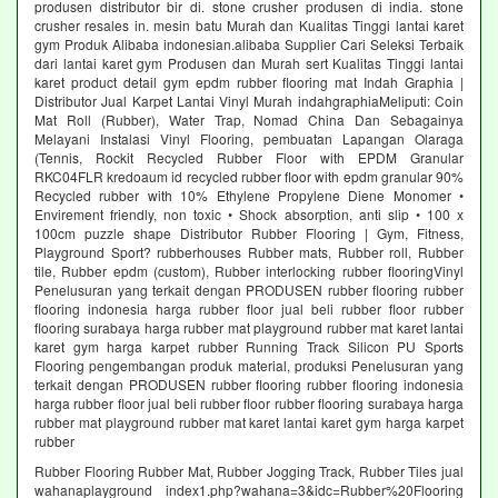
produsen distributor bir di. stone crusher produsen di india. stone
crusher resales in. mesin batu Murah dan Kualitas Tinggi lantai karet
gym Produk Alibaba indonesian.alibaba Supplier Cari Seleksi Terbaik
dari lantai karet gym Produsen dan Murah sert Kualitas Tinggi lantai
karet product detail gym epdm rubber flooring mat Indah Graphia |
Distributor Jual Karpet Lantai Vinyl Murah indahgraphiaMeliputi: Coin
Mat Roll (Rubber), Water Trap, Nomad China Dan Sebagainya
Melayani Instalasi Vinyl Flooring, pembuatan Lapangan Olaraga
(Tennis, Rockit Recycled Rubber Floor with EPDM Granular
RKC04FLR kredoaum id recycled rubber floor with epdm granular 90%
Recycled rubber with 10% Ethylene Propylene Diene Monomer •
Envirement friendly, non toxic • Shock absorption, anti slip • 100 x
100cm puzzle shape Distributor Rubber Flooring | Gym, Fitness,
Playground Sport? rubberhouses Rubber mats, Rubber roll, Rubber
tile, Rubber epdm (custom), Rubber interlocking rubber flooringVinyl
Penelusuran yang terkait dengan PRODUSEN rubber flooring rubber
flooring indonesia harga rubber floor jual beli rubber floor rubber
flooring surabaya harga rubber mat playground rubber mat karet lantai
karet gym harga karpet rubber Running Track Silicon PU Sports
Flooring pengembangan produk material, produksi Penelusuran yang
terkait dengan PRODUSEN rubber flooring rubber flooring indonesia
harga rubber floor jual beli rubber floor rubber flooring surabaya harga
rubber mat playground rubber mat karet lantai karet gym harga karpet
rubber
Rubber Flooring Rubber Mat, Rubber Jogging Track, Rubber Tiles jual
wahanaplayground index1.php?wahana=3&idc=Rubber%20Flooring