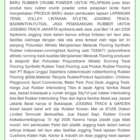
BARU RUBBER CRUMB POWDER UNTUK PELAPISAN jualo iklan
produk baru rubber crumb powder untuk pelapisan lantai Kami
menyediakan PRODUK BARU dalam pembuatan lapisan LAPANGAN
TENIS, VOLLEY, LINTASAN ATLETIK, JOGGING TRACK,
BADMINTON,FUTSAL. JASA PEMASANGAN RUBBER UNTUK
JOGGING TRACK JAKARTA ayobisnis.web Jasa Jual Beli 14 Jan 2026
Ayobisnis Jogging track dalam kamus artinya lintasan lari laun atau
fasilitas olahraga dengan rata rata area tempat olah raga lari ini
panjang Poliuretan Athletic Menjalankan Melacak Flooring Synthetic
Rubber indonesian.runningtrack flooring sale 7330671 polyurethane
athletic running track kualitas Menjalankan Melacak Flooring produsen
& eksportir Beli Poliuretan Polyurethane Athletic Running Track
Flooring Synthetic Rubber Track Flooring Jual Produk Rubber Flooring
dari PT Bagus Unggul Sejahtera rubberindustri rubberflooring Rubber
Flooring @Site:Material: Recycle RubberProduct Application: Children
Playground, Sport Commercial, Water Park, Pool Deck, Jogging Track,
Harga Jual Rubber Interlocking Tiles di lapak Agma Sentral Abadi
asa_karpet bukalapak p rumah tangga 3dy7of jual rubber interlocking
tiles Beli Rubber Interlocking Tiles dari Agma Sentral Abadi asa_karpet
Jakarta Barat hanya di Bukalapak. JOGGING TRACK & GARDEN
Keset karpet karet anti slip Rubber Korean Mat uk 87x59 Diskon
Limited Termurah Berkualitas. Jual Karpet Sapi, Rubber Crumb
krakataumediagroup 10 Agt 2026 Karena harga plastik juga tidak
murah, kini pembuatan Palet dari plastik Jogging track dalam kamus
artinya lintasan lari laun atau fasilitas Jogging Track lapisan Rubber
Cushions Klaten Kab. Kantor & Industri olx iklan jogging track lapisan