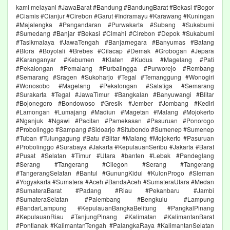
kami melayani #JawaBarat #Bandung #BandungBarat #Bekasi #Bogor
#Ciamis #Cianjur #Cirebon #Garut #Indramayu #Karawang #Kuningan
#Majalengka #Pangandaran #Purwakarta #Subang #Sukabumi
#Sumedang #Banjar #Bekasi #Cimahi #Cirebon #Depok #Sukabumi
#Tasikmalaya #JawaTengah #Banjarnegara #Banyumas #Batang
#Blora #Boyolali #Brebes #Cilacap #Demak #Grobogan #Jepara
#Karanganyar #Kebumen #Klaten #Kudus #Magelang #Pati
#Pekalongan #Pemalang #Purbalingga #Purworejo #Rembang
#Semarang #Sragen #Sukoharjo #Tegal #Temanggung #Wonogiri
#Wonosobo #Magelang #Pekalongan #Salatiga #Semarang
#Surakarta #Tegal #JawaTimur #Bangkalan #Banyuwangi #Blitar
#Bojonegoro #Bondowoso #Gresik #Jember #Jombang #Kediri
#Lamongan #Lumajang #Madiun #Magetan #Malang #Mojokerto
#Nganjuk #Ngawi #Pacitan #Pamekasan #Pasuruan #Ponorogo
#Probolinggo #Sampang #Sidoarjo #Situbondo #Sumenep #Sumenep
#Tuban #Tulungagung #Batu #Blitar #Malang #Mojokerto #Pasuruan
#Probolinggo #Surabaya #Jakarta #KepulauanSeribu #Jakarta #Barat
#Pusat #Selatan #Timur #Utara #banten #Lebak #Pandeglang
#Serang #Tangerang #Cilegon #Serang #Tangerang
#TangerangSelatan #Bantul #GunungKidul #KulonProgo #Sleman
#Yogyakarta #Sumatera #Aceh #BandaAceh #SumateraUtara #Medan
#SumateraBarat #Padang #Riau #Pekanbaru #Jambi
#SumateraSelatan #Palembang #Bengkulu #Lampung
#BandarLampung #KepulauanBangkaBelitung #PangkalPinang
#KepulauanRiau #TanjungPinang #Kalimatan #KalimantanBarat
#Pontianak #KalimantanTengah #PalangkaRaya #KalimantanSelatan