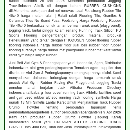
rubber cushions 29 Mei 2026 Menerima pembuatan Jogging
Track,lintasan Atletik dll dengan bahan RUBBER CUSHIONS
dll.Menerima pekerjaan dari nol renovasi, Jual Footstrong Rubber Tile
40x40 harga murah ralali | Ralali ralali Flooring Tile, Granites &
Ceramics Tiles No Brand Pusat Footstrong,Harga Footstrong Rubber
Tile 40x40 berkualitas. untuk taman bermain anak anak (playground),
jogging track, lantai pinggir kolam renang Running Track Silicon PU
Sports Flooring pengembangan produk material, produksi
Penelusuran yang terkait dengan PRODUSEN rubber flooring rubber
flooring indonesia harga rubber floor jual beli rubber floor rubber
flooring surabaya harga rubber mat playground rubber mat karet lantai
karet gym harga karpet rubber
Jual Beli Alat Gym & Perlengkapannya di Indonesia, Agen, Distributor
indonetwork alat gym perlengkapannya Temukan agen, supplier dan
distributor Alat Gym & Perlengkapannya terlengkap hanya disini. Kami
menyediakan database terlengkap dengan harga termurah untuk
produk Alat Gym. Rubber Paving (For Playground, Jogging Track)
penutup lantai berjalan track Alibaba Produsen Directory
indonesian.alibaba g floor cover running track Athletic facilities sport
and gym used rubber althetic running track flooring, synthetic Harga
murah 13 Mm Sintetis Lantai Karet Untuk Menjalankan Track Rubber
Crumb Powder tentang pembuatan lapangan tenis
pembuatanlapangantenis author pembuatanlapangantenis 9 Apr 2026
Kami dari produsen Rubber Crumb Powder (Tepung Karet)
memberikan solusi yaitu LINTASAN ATLETIK JOGGING TRACK
GRAVEL. Info Jual Beli, Iklan dan Jasa Infokotajakarta infokotajakarta