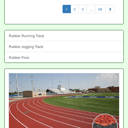
(current)
1
2
3
...
69
Rubber Running Track
Rubber Jogging Track
Rubber Floor