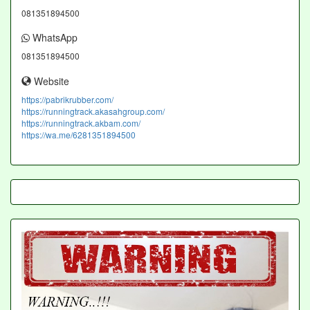
081351894500
WhatsApp
081351894500
Website
https://pabrikrubber.com/
https://runningtrack.akasahgroup.com/
https://runningtrack.akbam.com/
https://wa.me/6281351894500