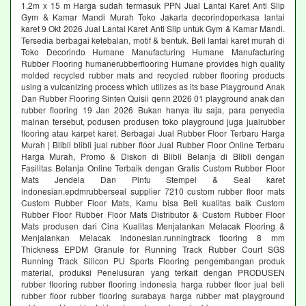
1,2m x 15 m Harga sudah termasuk PPN Jual Lantai Karet Anti Slip
Gym & Kamar Mandi Murah Toko Jakarta decorindoperkasa lantai
karet 9 Okt 2026 Jual Lantai Karet Anti Slip untuk Gym & Kamar Mandi.
Tersedia berbagai ketebalan, motif & bentuk. Beli lantai karet murah di
Toko Decorindo Humane Manufacturing Humane Manufacturing
Rubber Flooring humanerubberflooring Humane provides high quality
molded recycled rubber mats and recycled rubber flooring products
using a vulcanizing process which utilizes as its base Playground Anak
Dan Rubber Flooring Sinten Quisii qenn 2026 01 playground anak dan
rubber flooring 19 Jan 2026 Bukan hanya itu saja, para penyedia
mainan tersebut, podusen produsen toko playground juga jualrubber
flooring atau karpet karet. Berbagai Jual Rubber Floor Terbaru Harga
Murah | Blibli blibli jual rubber floor Jual Rubber Floor Online Terbaru
Harga Murah, Promo & Diskon di Blibli Belanja di Blibli dengan
Fasilitas Belanja Online Terbaik dengan Gratis Custom Rubber Floor
Mats Jendela Dan Pintu Stempel & Seal karet
indonesian.epdmrubberseal supplier 7210 custom rubber floor mats
Custom Rubber Floor Mats, Kamu bisa Beli kualitas baik Custom
Rubber Floor Rubber Floor Mats Distributor & Custom Rubber Floor
Mats produsen dari Cina Kualitas Menjalankan Melacak Flooring &
Menjalankan Melacak indonesian.runningtrack flooring 8 mm
Thickness EPDM Granule for Running Track Rubber Court SGS
Running Track Silicon PU Sports Flooring pengembangan produk
material, produksi Penelusuran yang terkait dengan PRODUSEN
rubber flooring rubber flooring indonesia harga rubber floor jual beli
rubber floor rubber flooring surabaya harga rubber mat playground