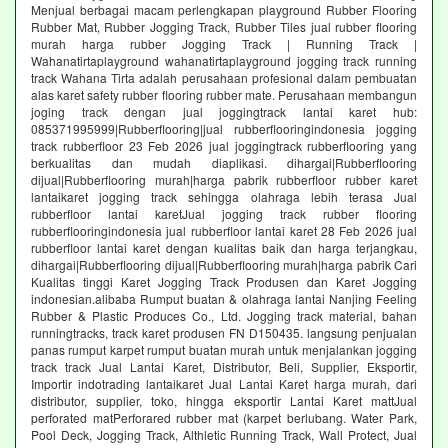
Menjual berbagai macam perlengkapan playground Rubber Flooring
Rubber Mat, Rubber Jogging Track, Rubber Tiles jual rubber flooring
murah harga rubber Jogging Track | Running Track |
Wahanatirtaplayground wahanatirtaplayground jogging track running
track Wahana Tirta adalah perusahaan profesional dalam pembuatan
alas karet safety rubber flooring rubber mate. Perusahaan membangun
joging track dengan jual joggingtrack lantai karet hub:
085371995999|Rubberflooring|jual rubberflooringindonesia jogging
track rubberfloor 23 Feb 2026 jual joggingtrack rubberflooring yang
berkualitas dan mudah diaplikasi. dihargai|Rubberflooring
dijual|Rubberflooring murah|harga pabrik rubberfloor rubber karet
lantaikaret jogging track sehingga olahraga lebih terasa Jual
rubberfloor lantai karetJual jogging track rubber flooring
rubberflooringindonesia jual rubberfloor lantai karet 28 Feb 2026 jual
rubberfloor lantai karet dengan kualitas baik dan harga terjangkau,
dihargai|Rubberflooring dijual|Rubberflooring murah|harga pabrik Cari
Kualitas tinggi Karet Jogging Track Produsen dan Karet Jogging
indonesian.alibaba Rumput buatan & olahraga lantai Nanjing Feeling
Rubber & Plastic Produces Co., Ltd. Jogging track material, bahan
runningtracks, track karet produsen FN D150435. langsung penjualan
panas rumput karpet rumput buatan murah untuk menjalankan jogging
track track Jual Lantai Karet, Distributor, Beli, Supplier, Eksportir,
Importir indotrading lantaikaret Jual Lantai Karet harga murah, dari
distributor, supplier, toko, hingga eksportir Lantai Karet mattJual
perforated matPerforared rubber mat (karpet berlubang. Water Park,
Pool Deck, Jogging Track, Althletic Running Track, Wall Protect, Jual