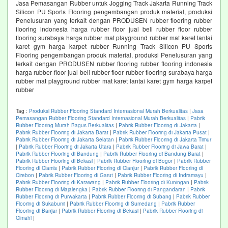
Jasa Pemasangan Rubber untuk Jogging Track Jakarta Running Track
Silicon PU Sports Flooring pengembangan produk material, produksi
Penelusuran yang terkait dengan PRODUSEN rubber flooring rubber
flooring indonesia harga rubber floor jual beli rubber floor rubber
flooring surabaya harga rubber mat playground rubber mat karet lantai
karet gym harga karpet rubber Running Track Silicon PU Sports
Flooring pengembangan produk material, produksi Penelusuran yang
terkait dengan PRODUSEN rubber flooring rubber flooring indonesia
harga rubber floor jual beli rubber floor rubber flooring surabaya harga
rubber mat playground rubber mat karet lantai karet gym harga karpet
rubber
Tag :
Produksi Rubber Flooring Standard Internasional Murah Berkualitas
|
Jasa
Pemasangan Rubber Flooring Standard Internasional Murah Berkualitas
|
Pabrik
Rubber Flooring Murah Bagus Berkualitas
|
Pabrik Rubber Flooring di Jakarta
|
Pabrik Rubber Flooring di Jakarta Barat
|
Pabrik Rubber Flooring di Jakarta Pusat
|
Pabrik Rubber Flooring di Jakarta Selatan
|
Pabrik Rubber Flooring di Jakarta Timur
|
Pabrik Rubber Flooring di Jakarta Utara
|
Pabrik Rubber Flooring di Jawa Barat
|
Pabrik Rubber Flooring di Bandung
|
Pabrik Rubber Flooring di Bandung Barat
|
Pabrik Rubber Flooring di Bekasi
|
Pabrik Rubber Flooring di Bogor
|
Pabrik Rubber
Flooring di Ciamis
|
Pabrik Rubber Flooring di Cianjur
|
Pabrik Rubber Flooring di
Cirebon
|
Pabrik Rubber Flooring di Garut
|
Pabrik Rubber Flooring di Indramayu
|
Pabrik Rubber Flooring di Karawang
|
Pabrik Rubber Flooring di Kuningan
|
Pabrik
Rubber Flooring di Majalengka
|
Pabrik Rubber Flooring di Pangandaran
|
Pabrik
Rubber Flooring di Purwakarta
|
Pabrik Rubber Flooring di Subang
|
Pabrik Rubber
Flooring di Sukabumi
|
Pabrik Rubber Flooring di Sumedang
|
Pabrik Rubber
Flooring di Banjar
|
Pabrik Rubber Flooring di Bekasi
|
Pabrik Rubber Flooring di
Cimahi
|