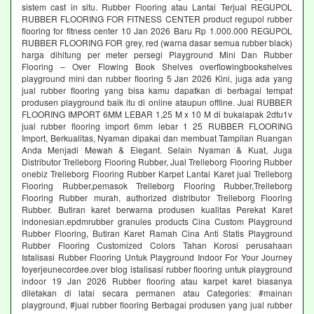
sistem cast in situ. Rubber Flooring atau Lantai Terjual REGUPOL
RUBBER FLOORING FOR FITNESS CENTER product regupol rubber
flooring for fitness center 10 Jan 2026 Baru Rp 1.000.000 REGUPOL
RUBBER FLOORING FOR grey, red (warna dasar semua rubber black)
harga dihitung per meter persegi Playground Mini Dan Rubber
Flooring – Over Flowing Book Shelves overflowingbookshelves
playground mini dan rubber flooring 5 Jan 2026 Kini, juga ada yang
jual rubber flooring yang bisa kamu dapatkan di berbagai tempat
produsen playground baik itu di online ataupun offline. Jual RUBBER
FLOORING IMPORT 6MM LEBAR 1,25 M x 10 M di bukalapak 2dtu1v
jual rubber flooring import 6mm lebar 1 25 RUBBER FLOORING
Import, Berkualitas, Nyaman dipakai dan membuat Tampilan Ruangan
Anda Menjadi Mewah & Elegant. Selain Nyaman & Kuat, Juga
Distributor Trelleborg Flooring Rubber, Jual Trelleborg Flooring Rubber
onebiz Trelleborg Flooring Rubber Karpet Lantai Karet jual Trelleborg
Flooring Rubber,pemasok Trelleborg Flooring Rubber,Trelleborg
Flooring Rubber murah, authorized distributor Trelleborg Flooring
Rubber. Butiran karet berwarna produsen kualitas Perekat Karet
indonesian.epdmrubber granules products Cina Custom Playground
Rubber Flooring, Butiran Karet Ramah Cina Anti Statis Playground
Rubber Flooring Customized Colors Tahan Korosi perusahaan
Istalisasi Rubber Flooring Untuk Playground Indoor For Your Journey
foyerjeunecordee.over blog istalisasi rubber flooring untuk playground
indoor 19 Jan 2026 Rubber flooring atau karpet karet biasanya
diletakan di latai secara permanen atau Categories: #mainan
playground, #jual rubber flooring Berbagai produsen yang jual rubber