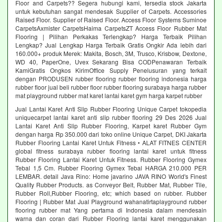
Floor and Carpets?? Segera hubungi kami, tersedia stock Jakarta
untuk kebutuhan sangat mendesak Supplier of Carpets. Accessories
Raised Floor. Supplier of Raised Floor. Access Floor Systems Suminoe
CarpetsAxmister CarpetsHaima CarpetsZT Access Floor Rubber Mat
Flooring | Pilihan Perkakas Terlengkap? Harga Terbaik Pilihan
Lengkap? Jual Lengkap Harga Terbaik Gratis Ongkir Ada lebih dari
160.000+ produk Merek: Makita, Bosch, 3M, Trusco, Krisbow, Dextone,
WD 40, PaperOne, Uvex Sekarang Bisa CODPenawaran Terbaik
KamiGratis Ongkos KirimOffice Supply Penelusuran yang terkait
dengan PRODUSEN rubber flooring rubber flooring indonesia harga
rubber floor jual beli rubber floor rubber flooring surabaya harga rubber
mat playground rubber mat karet lantai karet gym harga karpet rubber
Jual Lantai Karet Anti Slip Rubber Flooring Unique Carpet tokopedia
uniquecarpet lantai karet anti slip rubber flooring 29 Des 2026 Jual
Lantai Karet Anti Slip Rubber Flooring, Karpet karet Rubber Gym
dengan harga Rp 350.000 dari toko online Unique Carpet, DKI Jakarta
Rubber Flooring Lantai Karet Untuk Fitness • ALAT FITNES CENTER
global fitness surabaya rubber flooring lantai karet untuk fitness
Rubber Flooring Lantai Karet Untuk Fitness. Rubber Flooring Gymex
Tebal 1,5 Cm. Rubber Flooring Gymex Tebal HARGA 210.000 PER
LEMBAR. detail Java Rino: Home javarino JAVA RINO World's Finest
Quality Rubber Products. as Conveyor Belt, Rubber Mat, Rubber Tile,
Rubber Roll,Rubber Flooring, etc; which based on rubber. Rubber
Flooring | Rubber Mat Jual Playground wahanatirtaplayground rubber
flooring rubber mat Yang pertama di Indonesia dalam mendesain
warna dan coran dari Rubber Flooring lantai karet menggunakan