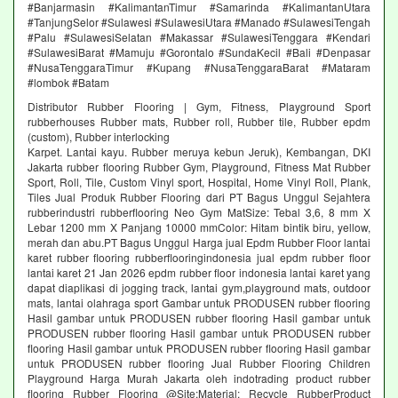
#Banjarmasin #KalimantanTimur #Samarinda #KalimantanUtara
#TanjungSelor #Sulawesi #SulawesiUtara #Manado #SulawesiTengah
#Palu #SulawesiSelatan #Makassar #SulawesiTenggara #Kendari
#SulawesiBarat #Mamuju #Gorontalo #SundaKecil #Bali #Denpasar
#NusaTenggaraTimur #Kupang #NusaTenggaraBarat #Mataram
#lombok #Batam
Distributor Rubber Flooring | Gym, Fitness, Playground Sport
rubberhouses Rubber mats, Rubber roll, Rubber tile, Rubber epdm
(custom), Rubber interlocking
Karpet. Lantai kayu. Rubber meruya kebun Jeruk), Kembangan, DKI
Jakarta rubber flooring Rubber Gym, Playground, Fitness Mat Rubber
Sport, Roll, Tile, Custom Vinyl sport, Hospital, Home Vinyl Roll, Plank,
Tiles Jual Produk Rubber Flooring dari PT Bagus Unggul Sejahtera
rubberindustri rubberflooring Neo Gym MatSize: Tebal 3,6, 8 mm X
Lebar 1200 mm X Panjang 10000 mmColor: Hitam bintik biru, yellow,
merah dan abu.PT Bagus Unggul Harga jual Epdm Rubber Floor lantai
karet rubber flooring rubberflooringindonesia jual epdm rubber floor
lantai karet 21 Jan 2026 epdm rubber floor indonesia lantai karet yang
dapat diaplikasi di jogging track, lantai gym,playground mats, outdoor
mats, lantai olahraga sport Gambar untuk PRODUSEN rubber flooring
Hasil gambar untuk PRODUSEN rubber flooring Hasil gambar untuk
PRODUSEN rubber flooring Hasil gambar untuk PRODUSEN rubber
flooring Hasil gambar untuk PRODUSEN rubber flooring Hasil gambar
untuk PRODUSEN rubber flooring Jual Rubber Flooring Children
Playground Harga Murah Jakarta oleh indotrading product rubber
flooring Rubber Flooring @Site:Material: Recycle RubberProduct