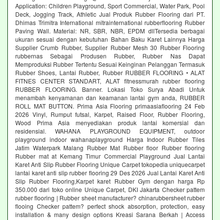
Application: Children Playground, Sport Commercial, Water Park, Pool
Deck, Jogging Track, Athletic Jual Produk Rubber Flooring dari PT.
Dhimas Trimitra International mitrainternational rubberflooring Rubber
Paving Wall. Material: NR, SBR, NBR, EPDM dllTersedia berbagai
ukuran sesuai dengan kebutuhan Bahan Baku Karet Lainnya Harga
Supplier Crumb Rubber, Supplier Rubber Mesh 30 Rubber Flooring
rubbernas Sebagai Produsen Rubber, Rubber Nas Dapat
Memproduksi Rubber Tertentu Sesuai Keinginan Pelanggan Termasuk
Rubber Shoes, Lantai Rubber, Rubber RUBBER FLOORING • ALAT
FITNES CENTER STANDART, ALAT fitnessmurah rubber flooring
RUBBER FLOORING. Banner. Lokasi Toko Surya Abadi Untuk
menambah kenyamanan dan keamanan lantai gym anda, RUBBER
ROLL MAT BUTTON. Prima Asia Flooring primaasiaflooring 24 Feb
2026 Vinyl, Rumput futsal, Karpet, Raised Floor, Rubber Flooring,
Wood Prima Asia menyediakan produk lantai komersial dan
residensial. WAHANA PLAYGROUND EQUIPMENT, outdoor
playground indoor wahanaplayground Harga Indoor Rubber Tiles
Jatim Waterpark Malang Rubber Mat Rubber floor Rubber flooring
Rubber mat at Kemang Timur Commercial Playground Jual Lantai
Karet Anti Slip Rubber Flooring Unique Carpet tokopedia uniquecarpet
lantai karet anti slip rubber flooring 29 Des 2026 Jual Lantai Karet Anti
Slip Rubber Flooring,Karpet karet Rubber Gym dengan harga Rp
350.000 dari toko online Unique Carpet, DKI Jakarta Checker pattem
rubber flooring | Rubber sheet manufacturer? chinarubbersheet rubber
flooing Checker pattem? perfect shock absorption, protection, easy
installation & many design options Kreasi Sarana Berkah | Access