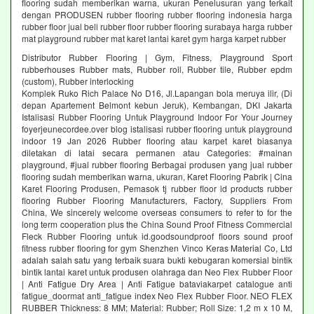
flooring sudah memberikan warna, ukuran Penelusuran yang terkait
dengan PRODUSEN rubber flooring rubber flooring indonesia harga
rubber floor jual beli rubber floor rubber flooring surabaya harga rubber
mat playground rubber mat karet lantai karet gym harga karpet rubber
Distributor Rubber Flooring | Gym, Fitness, Playground Sport
rubberhouses Rubber mats, Rubber roll, Rubber tile, Rubber epdm
(custom), Rubber interlocking
Komplek Ruko Rich Palace No D16, Jl.Lapangan bola meruya ilir, (Di
depan Apartement Belmont kebun Jeruk), Kembangan, DKI Jakarta
Istalisasi Rubber Flooring Untuk Playground Indoor For Your Journey
foyerjeunecordee.over blog istalisasi rubber flooring untuk playground
indoor 19 Jan 2026 Rubber flooring atau karpet karet biasanya
diletakan di latai secara permanen atau Categories: #mainan
playground, #jual rubber flooring Berbagai produsen yang jual rubber
flooring sudah memberikan warna, ukuran, Karet Flooring Pabrik | Cina
Karet Flooring Produsen, Pemasok tj rubber floor id products rubber
flooring Rubber Flooring Manufacturers, Factory, Suppliers From
China, We sincerely welcome overseas consumers to refer to for the
long term cooperation plus the China Sound Proof Fitness Commercial
Fleck Rubber Flooring untuk id.goodsoundproof floors sound proof
fitness rubber flooring for gym Shenzhen Vinco Keras Material Co, Ltd
adalah salah satu yang terbaik suara bukti kebugaran komersial bintik
bintik lantai karet untuk produsen olahraga dan Neo Flex Rubber Floor
| Anti Fatigue Dry Area | Anti Fatigue bataviakarpet catalogue anti
fatigue_doormat anti_fatigue index Neo Flex Rubber Floor. NEO FLEX
RUBBER Thickness: 8 MM; Material: Rubber; Roll Size: 1,2 m x 10 M,