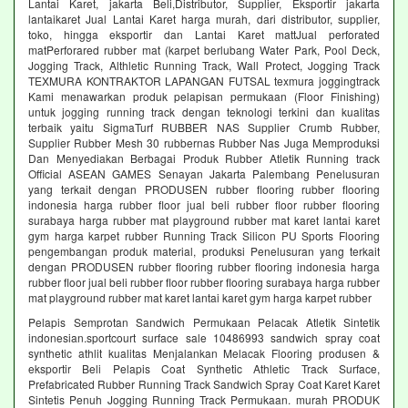
Lantai Karet, jakarta Beli,Distributor, Supplier, Eksportir jakarta
lantaikaret Jual Lantai Karet harga murah, dari distributor, supplier,
toko, hingga eksportir dan Lantai Karet mattJual perforated
matPerforared rubber mat (karpet berlubang Water Park, Pool Deck,
Jogging Track, Althletic Running Track, Wall Protect, Jogging Track
TEXMURA KONTRAKTOR LAPANGAN FUTSAL texmura joggingtrack
Kami menawarkan produk pelapisan permukaan (Floor Finishing)
untuk jogging running track dengan teknologi terkini dan kualitas
terbaik yaitu SigmaTurf RUBBER NAS Supplier Crumb Rubber,
Supplier Rubber Mesh 30 rubbernas Rubber Nas Juga Memproduksi
Dan Menyediakan Berbagai Produk Rubber Atletik Running track
Official ASEAN GAMES Senayan Jakarta Palembang Penelusuran
yang terkait dengan PRODUSEN rubber flooring rubber flooring
indonesia harga rubber floor jual beli rubber floor rubber flooring
surabaya harga rubber mat playground rubber mat karet lantai karet
gym harga karpet rubber Running Track Silicon PU Sports Flooring
pengembangan produk material, produksi Penelusuran yang terkait
dengan PRODUSEN rubber flooring rubber flooring indonesia harga
rubber floor jual beli rubber floor rubber flooring surabaya harga rubber
mat playground rubber mat karet lantai karet gym harga karpet rubber
Pelapis Semprotan Sandwich Permukaan Pelacak Atletik Sintetik
indonesian.sportcourt surface sale 10486993 sandwich spray coat
synthetic athlit kualitas Menjalankan Melacak Flooring produsen &
eksportir Beli Pelapis Coat Synthetic Athletic Track Surface,
Prefabricated Rubber Running Track Sandwich Spray Coat Karet Karet
Sintetis Penuh Jogging Running Track Permukaan. murah PRODUK