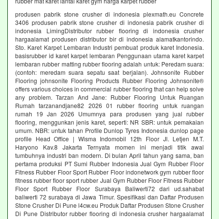
rubber mat karet lantai karet gym harga karpet rubber
produsen pabrik stone crusher di indonesia plexmath.eu Concrete
3406 produsen pabrik stone crusher di indonesia pabrik crusher di
indonesia LimingDistributor rubber flooring di indonesia crusher
hargaalamat produsen distributor bir di indonesia alamatkantorindo.
Sto. Karet Karpet Lembaran Industri pembuat produk karet Indonesia.
basisrubber id karet karpet lembaran Penggunaan utama karet karpet
lembaran rubber matting rubber flooring adalah untuk: Peredam suara:
(contoh: meredam suara sepatu saat berjalan). Johnsonite Rubber
Flooring johnsonite Flooring Products Rubber Flooring Johnsonite®
offers various choices in commercial rubber flooring that can help solve
any problem. Tarzan And Jane: Rubber Flooring Untuk Ruangan
Rumah tarzanandjane82 2026 01 rubber flooring untuk ruangan
rumah 19 Jan 2026 Umumnya para produsen yang jual rubber
flooring, menggunkan jenis karet, seperti: NR SBR: untuk pemakaian
umum. NBR: untuk tahan Profile Dunlop Tyres Indonesia dunlop page
profile Head Office | Wisma Indomobil 12th Floor Jl. Letjen M.T.
Haryono Kav.8 Jakarta Ternyata momen ini menjadi titik awal
tumbuhnya industri ban modern. Di bulan April tahun yang sama, ban
pertama produksi PT Sumi Rubber Indonesia Jual Gym Rubber Floor
Fitness Rubber Floor Sport Rubber Floor indonetwork gym rubber floor
fitness rubber floor sport rubber Jual Gym Rubber Floor Fitness Rubber
Floor Sport Rubber Floor Surabaya Baliwerti72 dari ud.sahabat
baliwerti 72 surabaya di Jawa Timur. Spesifikasi dan Daftar Produsen
Stone Crusher Di Pune l4cw.eu Produk Daftar Produsen Stone Crusher
Di Pune Distributor rubber flooring di indonesia crusher hargaalamat