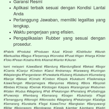
Garansi Resmi
Aplikasi terbaik sesuai dengan Kondisi Lantai
Anda
Pertanggung Jawaban, memiliki legalitas yang
lengkap.
Waktu pengerjaan yang efisien.
Pengaplikasian Rubber yang sesuai dengan
prosedur.
#Pabrik #Produksi #Produsen #Jual #Grosir #Distributor #Murah
#Berkualitas #Bagus #Terpercaya #Konveksi #Pusat #Agen #Harga #Order
#Toko #Pesan #Usaha #Info #Alamat #Kantor #Ukuran
kami melayani #JawaBarat #Bandung #BandungBarat #Bekasi #Bogor
#Ciamis #Cianjur #Cirebon #Garut #Indramayu #Karawang #Kuningan
#Majalengka #Pangandaran #Purwakarta #Subang #Sukabumi #Sumedang
#Banjar #Bekasi #Cimahi #Cirebon #Depok #Sukabumi #Tasikmalaya
#JawaTengah #Banjarnegara #Banyumas #Batang #Blora #Boyolali
#Brebes #Cilacap #Demak #Grobogan #Jepara #Karanganyar #Kebumen
#Klaten #Kudus #Magelang #Pati #Pekalongan #Pemalang #Purbalingga
#Purworejo #Rembang #Semarang #Sragen #Sukoharjo #Tegal
#Temanggung #Wonogiri #Wonosobo #Magelang #Pekalongan #Salatiga
#Semarang #Surakarta #Tegal #JawaTimur #Bangkalan #Banyuwangi
#Blitar #Bojonegoro #Bondowoso #Gresik #Jember #Jombang #Kediri