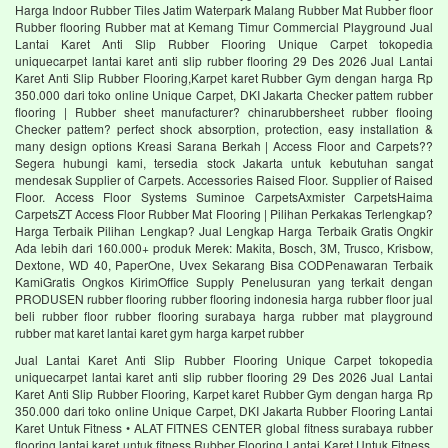
Harga Indoor Rubber Tiles Jatim Waterpark Malang Rubber Mat Rubber floor
Rubber flooring Rubber mat at Kemang Timur Commercial Playground Jual
Lantai Karet Anti Slip Rubber Flooring Unique Carpet tokopedia
uniquecarpet lantai karet anti slip rubber flooring 29 Des 2026 Jual Lantai
Karet Anti Slip Rubber Flooring,Karpet karet Rubber Gym dengan harga Rp
350.000 dari toko online Unique Carpet, DKI Jakarta Checker pattem rubber
flooring | Rubber sheet manufacturer? chinarubbersheet rubber flooing
Checker pattem? perfect shock absorption, protection, easy installation &
many design options Kreasi Sarana Berkah | Access Floor and Carpets??
Segera hubungi kami, tersedia stock Jakarta untuk kebutuhan sangat
mendesak Supplier of Carpets. Accessories Raised Floor. Supplier of Raised
Floor. Access Floor Systems Suminoe CarpetsAxmister CarpetsHaima
CarpetsZT Access Floor Rubber Mat Flooring | Pilihan Perkakas Terlengkap?
Harga Terbaik Pilihan Lengkap? Jual Lengkap Harga Terbaik Gratis Ongkir
Ada lebih dari 160.000+ produk Merek: Makita, Bosch, 3M, Trusco, Krisbow,
Dextone, WD 40, PaperOne, Uvex Sekarang Bisa CODPenawaran Terbaik
KamiGratis Ongkos KirimOffice Supply Penelusuran yang terkait dengan
PRODUSEN rubber flooring rubber flooring indonesia harga rubber floor jual
beli rubber floor rubber flooring surabaya harga rubber mat playground
rubber mat karet lantai karet gym harga karpet rubber
Jual Lantai Karet Anti Slip Rubber Flooring Unique Carpet tokopedia
uniquecarpet lantai karet anti slip rubber flooring 29 Des 2026 Jual Lantai
Karet Anti Slip Rubber Flooring, Karpet karet Rubber Gym dengan harga Rp
350.000 dari toko online Unique Carpet, DKI Jakarta Rubber Flooring Lantai
Karet Untuk Fitness • ALAT FITNES CENTER global fitness surabaya rubber
flooring lantai karet untuk fitness Rubber Flooring Lantai Karet Untuk Fitness.