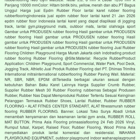
Panjang 10000 mmColor: Hitam bintik biru, yellow, merah dan abu.PT Bagus
Unggul Harga jual Epdm Rubber Floor lantai karet rubber flooring
rubberflooringindonesia jual epdm rubber floor lantai karet 21 Jan 2026
epdm rubber floor indonesia lantai karet yang dapat diaplikasi di jogging
track, lantai gym,playground mats, outdoor mats, lantai olahraga sport
Gambar untuk PRODUSEN rubber flooring Hasil gambar untuk PRODUSEN
rubber flooring Hasil gambar untuk PRODUSEN rubber flooring Hasil
gambar untuk PRODUSEN rubber flooring Hasil gambar untuk PRODUSEN
rubber flooring Hasil gambar untuk PRODUSEN rubber flooring Jual Rubber
Flooring Children Playground Harga Murah Jakarta oleh indotrading product
rubber flooring Rubber Flooring @Site:Material: Recycle RubberProduct
Application: Children Playground, Sport Commercial, Water Park, Pool Deck,
Jogging Track, Athletic Jual Produk Rubber Flooring dari PT. Dhimas Trimitra
International mitrainternational rubberflooring Rubber Paving Wall. Material:
NR, SBR, NBR, EPDM dllTersedia berbagai ukuran sesuai dengan
kebutuhan Bahan Baku Karet Lainnya Harga Supplier Crumb Rubber,
Supplier Rubber Mesh 30 Rubber Flooring rubbernas Sebagai Produsen
Rubber, Rubber Nas Dapat Memproduksi Rubber Tertentu Sesuai Keinginan
Pelanggan Termasuk Rubber Shoes, Lantai Rubber, Rubber RUBBER
FLOORING • ALAT FITNES CENTER STANDART, ALAT fitnessmurah rubber
flooring RUBBER FLOORING. Banner. Lokasi Toko Surya Abadi Untuk
menambah kenyamanan dan keamanan lantai gym anda, RUBBER ROLL
MAT BUTTON. Prima Asia Flooring primaasiaflooring 24 Feb 2026 Vinyl,
Rumput futsal, Karpet, Raised Floor, Rubber Flooring, Wood Prima Asia
menyediakan produk lantai komersial dan residensial. WAHANA
PLAYGROUND EQUIPMENT, outdoor playground indoor wahanaplayground