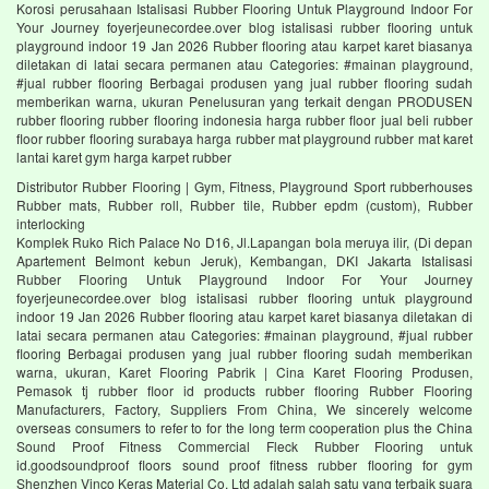
Korosi perusahaan Istalisasi Rubber Flooring Untuk Playground Indoor For
Your Journey foyerjeunecordee.over blog istalisasi rubber flooring untuk
playground indoor 19 Jan 2026 Rubber flooring atau karpet karet biasanya
diletakan di latai secara permanen atau Categories: #mainan playground,
#jual rubber flooring Berbagai produsen yang jual rubber flooring sudah
memberikan warna, ukuran Penelusuran yang terkait dengan PRODUSEN
rubber flooring rubber flooring indonesia harga rubber floor jual beli rubber
floor rubber flooring surabaya harga rubber mat playground rubber mat karet
lantai karet gym harga karpet rubber
Distributor Rubber Flooring | Gym, Fitness, Playground Sport rubberhouses
Rubber mats, Rubber roll, Rubber tile, Rubber epdm (custom), Rubber
interlocking
Komplek Ruko Rich Palace No D16, Jl.Lapangan bola meruya ilir, (Di depan
Apartement Belmont kebun Jeruk), Kembangan, DKI Jakarta Istalisasi
Rubber Flooring Untuk Playground Indoor For Your Journey
foyerjeunecordee.over blog istalisasi rubber flooring untuk playground
indoor 19 Jan 2026 Rubber flooring atau karpet karet biasanya diletakan di
latai secara permanen atau Categories: #mainan playground, #jual rubber
flooring Berbagai produsen yang jual rubber flooring sudah memberikan
warna, ukuran, Karet Flooring Pabrik | Cina Karet Flooring Produsen,
Pemasok tj rubber floor id products rubber flooring Rubber Flooring
Manufacturers, Factory, Suppliers From China, We sincerely welcome
overseas consumers to refer to for the long term cooperation plus the China
Sound Proof Fitness Commercial Fleck Rubber Flooring untuk
id.goodsoundproof floors sound proof fitness rubber flooring for gym
Shenzhen Vinco Keras Material Co, Ltd adalah salah satu yang terbaik suara