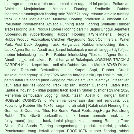
olahraga dengan rata rata area tempat olah raga lari ini panjang Poliuretan
Athletic Menjalankan Melacak Flooring Synthetic Rubber
indonesian.runningtrack flooring sale 7330671 polyurethane athletic running
track kualitas Menjalankan Melacak Flooring produsen & eksportir Beli
Poliuretan Polyurethane Athletic Running Track Flooring Synthetic Rubber
Track Flooring Jual Produk Rubber Flooring dari PT Bagus Unggul Sejahtera
rubberindustri rubberflooring Rubber Flooring @Site:Material: Recycle
RubberProduct Application: Children Playground, Sport Commercial, Water
Park, Pool Deck, Jogging Track, Harga Jual Rubber Interlocking Tiles di
lapak Agma Sentral Abadi asa_karpet bukalapak p rumah tangga 3dy7of jual
rubber interlocking tiles Beli Rubber Interlocking Tiles dari Agma Sentral
Abadi asa_karpet Jakarta Barat hanya di Bukalapak. JOGGING TRACK &
GARDEN Keset karpet karet anti slip Rubber Korean Mat uk 87x59 Diskon
Limited Termurah Berkualitas. Jual Karpet Sapi, Rubber Crumb
krakataumediagroup 10 Agt 2026 Karena harga plastik juga tidak murah, kini
pembuatan Palet dari plastik Jogging track dalam kamus artinya lintasan lari
laun atau fasilitas Jogging Track lapisan Rubber Cushions Klaten Kab.
Kantor & Industri olx iklan jogging track lapisan rubber cushions 29 Mei 2026
Menerima pembuatan Jogging Track,lintasan Atletik dll dengan bahan
RUBBER CUSHIONS dll.Menerima pekerjaan dari nol renovasi, Jual
Footstrong Rubber Tile 40x40 harga murah ralali | Ralali ralali Flooring Tile,
Granites & Ceramics Tiles No Brand Pusat Footstrong,Harga Footstrong
Rubber Tile 40x40 berkualitas. untuk taman bermain anak anak
(playground), jogging track, lantai pinggir kolam renang Running Track
Silicon PU Sports Flooring pengembangan produk material, produksi
Penelusuran yang terkait dengan PRODUSEN rubber flooring rubber