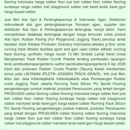
flooring indonesia harga rubber floor jual beli rubber floor rubber flooring
surabaya harga rubber mat playground rubber mat karet lantai karet gym
harga karpet rubber
Jual Beli Alat Gym & Perlengkapannya di Indonesia, Agen, Distributor
indonetwork alat gym perlengkapannya Temukan agen, supplier dan
distributor Alat Gym & Perlengkapannya terlengkap hanya disini. Kami
menyediakan database terlengkap dengan harga termurah untuk produk
Alat Gym. Rubber Paving (For Playground, Jogging Track) penutup lantai
berjalan track Alibaba Produsen Directory indonesian.alibaba g floor cover
running track Athletic facilities sport and gym used rubber althetic running
track flooring, synthetic Harga murah 13 Mm Sintetis Lantai Karet Untuk
Menjalankan Track Rubber Crumb Powder tentang pembuatan lapangan
tenis pembuatanlapangantenis author pembuatanlapangantenis 9 Apr 2026
Kami dari produsen Rubber Crumb Powder (Tepung Karet) memberikan
solusi yaitu LINTASAN ATLETIK JOGGING TRACK GRAVEL. Info Jual Beli,
Iklan dan Jasa Infokotajakarta infokotajakarta Jasa Pemasangan Rubber
untuk Jogging Track Jakarta Running Track Silicon PU Sports Flooring
pengembangan produk material, produksi Penelusuran yang terkait dengan
PRODUSEN rubber flooring rubber flooring indonesia harga rubber floor jual
beli rubber floor rubber flooring surabaya harga rubber mat playground
rubber mat karet lantai karet gym harga karpet rubber Running Track Silicon
PU Sports Flooring pengembangan produk material, produksi Penelusuran
yang terkait dengan PRODUSEN rubber flooring rubber flooring indonesia
harga rubber floor jual beli rubber floor rubber flooring surabaya harga
rubber mat playground rubber mat karet lantai karet gym harga karpet rubber