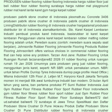
PRODUSEN rubber flooring rubber flooring indonesia harga rubber floor jual
beli rubber floor rubber flooring surabaya harga rubber mat playground
rubber mat karet lantai karet gym harga karpet rubber
produsen pabrik stone crusher di indonesia plexmath.eu Concrete 3406
produsen pabrik stone crusher di indonesia pabrik crusher di indonesia
LimingDistributor rubber flooring di indonesia crusher hargaalamat produsen
distributor bir di indonesia alamatkantorindo. Sto. Karet Karpet Lembaran
Industri pembuat produk karet Indonesia. basisrubber id karet karpet
lembaran Penggunaan utama karet karpet lembaran rubber matting rubber
flooring adalah untuk: Peredam suara: (contoh: meredam suara sepatu saat
berjalan). Johnsonite Rubber Flooring johnsonite Flooring Products Rubber
Flooring Johnsonite® offers various choices in commercial rubber flooring
that can help solve any problem. Tarzan And Jane: Rubber Flooring Untuk
Ruangan Rumah tarzanandjane82 2026 01 rubber flooring untuk ruangan
rumah 19 Jan 2026 Umumnya para produsen yang jual rubber flooring,
menggunkan jenis karet, seperti: NR SBR: untuk pemakaian umum. NBR:
untuk tahan Profile Dunlop Tyres Indonesia dunlop page profile Head Office |
Wisma Indomobil 12th Floor Jl. Letjen M.T. Haryono Kav.8 Jakarta Ternyata
momen ini menjadi titik awal tumbuhnya industri ban modern. Di bulan April
tahun yang sama, ban pertama produksi PT Sumi Rubber Indonesia Jual
Gym Rubber Floor Fitness Rubber Floor Sport Rubber Floor indonetwork
gym rubber floor fitness rubber floor sport rubber Jual Gym Rubber Floor
Fitness Rubber Floor Sport Rubber Floor Surabaya Baliwerti72 dari
ud.sahabat baliwerti 72 surabaya di Jawa Timur. Spesifikasi dan Daftar
Produsen Stone Crusher Di Pune l4cw.eu Produk Daftar Produsen Stone
Crusher Di Pune Distributor rubber flooring di indonesia crusher