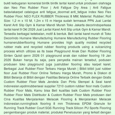
bukti kebugaran komersial bintik bintik lantai karet untuk produsen olahraga
dan Neo Flex Rubber Floor | Anti Fatigue Dry Area | Anti Fatigue
bataviakarpet catalogue anti fatigue_doormat anti_fatigue index Neo Flex
Rubber Floor. NEO FLEX RUBBER Thickness: 8 MM; Material: Rubber; Roll
Size: 1,2 m x 10 M, 1,2m x 15 m Harga sudah termasuk PPN Jual Lantai
Karet Anti Slip Gym & Kamar Mandi Murah Toko Jakarta decorindoperkasa
lantai karet 9 Okt 2026 Jual Lantai Karet Anti Slip untuk Gym & Kamar Mandi.
Tersedia berbagai ketebalan, motif & bentuk. Beli lantai karet murah di Toko
Decorindo Humane Manufacturing Humane Manufacturing Rubber Flooring
humanerubberflooring Humane provides high quality molded recycled
rubber mats and recycled rubber flooring products using a vulcanizing
process which utilizes as its base Playground Anak Dan Rubber Flooring
Sinten Quisii qenn 2026 01 playground anak dan rubber flooring 19 Jan
2026 Bukan hanya itu saja, para penyedia mainan tersebut, podusen
produsen toko playground juga jualrubber flooring atau karpet karet.
Berbagai Jual Rubber Floor Terbaru Harga Murah | Blibli blibli jual rubber
floor Jual Rubber Floor Online Terbaru Harga Murah, Promo & Diskon di
Blibli Belanja di Blibli dengan Fasilitas Belanja Online Terbaik dengan Gratis
Custom Rubber Floor Mats Jendela Dan Pintu Stempel & Seal karet
indonesian.epdmrubberseal supplier 7210 custom rubber floor mats Custom
Rubber Floor Mats, Kamu bisa Beli kualitas baik Custom Rubber Floor
Rubber Floor Mats Distributor & Custom Rubber Floor Mats produsen dari
Cina Kualitas Menjalankan Melacak Flooring & Menjalankan Melacak
indonesian.runningtrack flooring 8 mm Thickness EPDM Granule for
Running Track Rubber Court SGS Running Track Silicon PU Sports Flooring
pengembangan produk material, produksi Penelusuran yang terkait dengan