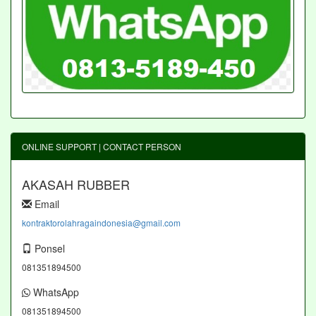
ONLINE SUPPORT | CONTACT PERSON
AKASAH RUBBER
Email
kontraktorolahragaindonesia@gmail.com
Ponsel
081351894500
WhatsApp
081351894500