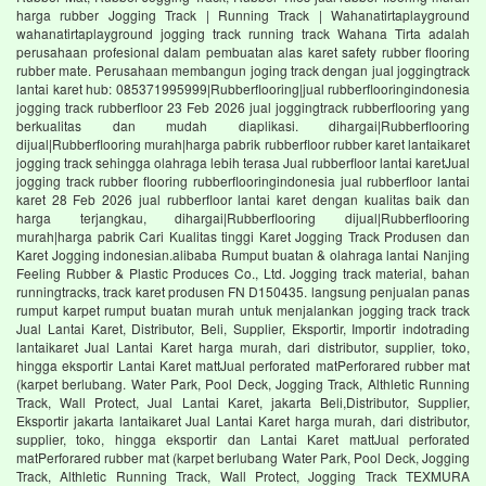
harga rubber Jogging Track | Running Track | Wahanatirtaplayground
wahanatirtaplayground jogging track running track Wahana Tirta adalah
perusahaan profesional dalam pembuatan alas karet safety rubber flooring
rubber mate. Perusahaan membangun joging track dengan jual joggingtrack
lantai karet hub: 085371995999|Rubberflooring|jual rubberflooringindonesia
jogging track rubberfloor 23 Feb 2026 jual joggingtrack rubberflooring yang
berkualitas dan mudah diaplikasi. dihargai|Rubberflooring
dijual|Rubberflooring murah|harga pabrik rubberfloor rubber karet lantaikaret
jogging track sehingga olahraga lebih terasa Jual rubberfloor lantai karetJual
jogging track rubber flooring rubberflooringindonesia jual rubberfloor lantai
karet 28 Feb 2026 jual rubberfloor lantai karet dengan kualitas baik dan
harga terjangkau, dihargai|Rubberflooring dijual|Rubberflooring
murah|harga pabrik Cari Kualitas tinggi Karet Jogging Track Produsen dan
Karet Jogging indonesian.alibaba Rumput buatan & olahraga lantai Nanjing
Feeling Rubber & Plastic Produces Co., Ltd. Jogging track material, bahan
runningtracks, track karet produsen FN D150435. langsung penjualan panas
rumput karpet rumput buatan murah untuk menjalankan jogging track track
Jual Lantai Karet, Distributor, Beli, Supplier, Eksportir, Importir indotrading
lantaikaret Jual Lantai Karet harga murah, dari distributor, supplier, toko,
hingga eksportir Lantai Karet mattJual perforated matPerforared rubber mat
(karpet berlubang. Water Park, Pool Deck, Jogging Track, Althletic Running
Track, Wall Protect, Jual Lantai Karet, jakarta Beli,Distributor, Supplier,
Eksportir jakarta lantaikaret Jual Lantai Karet harga murah, dari distributor,
supplier, toko, hingga eksportir dan Lantai Karet mattJual perforated
matPerforared rubber mat (karpet berlubang Water Park, Pool Deck, Jogging
Track, Althletic Running Track, Wall Protect, Jogging Track TEXMURA