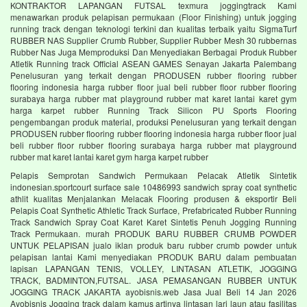
KONTRAKTOR LAPANGAN FUTSAL texmura joggingtrack Kami
menawarkan produk pelapisan permukaan (Floor Finishing) untuk jogging
running track dengan teknologi terkini dan kualitas terbaik yaitu SigmaTurf
RUBBER NAS Supplier Crumb Rubber, Supplier Rubber Mesh 30 rubbernas
Rubber Nas Juga Memproduksi Dan Menyediakan Berbagai Produk Rubber
Atletik Running track Official ASEAN GAMES Senayan Jakarta Palembang
Penelusuran yang terkait dengan PRODUSEN rubber flooring rubber
flooring indonesia harga rubber floor jual beli rubber floor rubber flooring
surabaya harga rubber mat playground rubber mat karet lantai karet gym
harga karpet rubber Running Track Silicon PU Sports Flooring
pengembangan produk material, produksi Penelusuran yang terkait dengan
PRODUSEN rubber flooring rubber flooring indonesia harga rubber floor jual
beli rubber floor rubber flooring surabaya harga rubber mat playground
rubber mat karet lantai karet gym harga karpet rubber
Pelapis Semprotan Sandwich Permukaan Pelacak Atletik Sintetik
indonesian.sportcourt surface sale 10486993 sandwich spray coat synthetic
athlit kualitas Menjalankan Melacak Flooring produsen & eksportir Beli
Pelapis Coat Synthetic Athletic Track Surface, Prefabricated Rubber Running
Track Sandwich Spray Coat Karet Karet Sintetis Penuh Jogging Running
Track Permukaan. murah PRODUK BARU RUBBER CRUMB POWDER
UNTUK PELAPISAN jualo iklan produk baru rubber crumb powder untuk
pelapisan lantai Kami menyediakan PRODUK BARU dalam pembuatan
lapisan LAPANGAN TENIS, VOLLEY, LINTASAN ATLETIK, JOGGING
TRACK, BADMINTON,FUTSAL. JASA PEMASANGAN RUBBER UNTUK
JOGGING TRACK JAKARTA ayobisnis.web Jasa Jual Beli 14 Jan 2026
Ayobisnis Jogging track dalam kamus artinya lintasan lari laun atau fasilitas