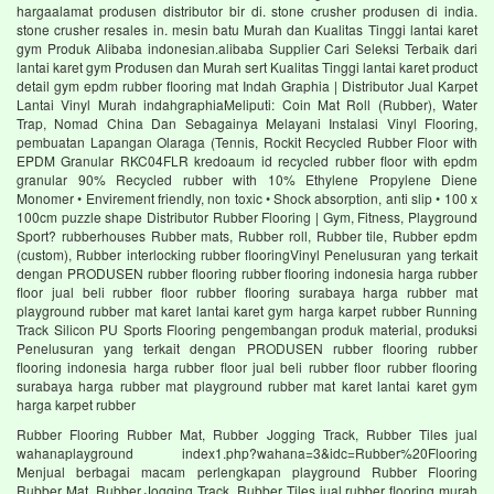
hargaalamat produsen distributor bir di. stone crusher produsen di india.
stone crusher resales in. mesin batu Murah dan Kualitas Tinggi lantai karet
gym Produk Alibaba indonesian.alibaba Supplier Cari Seleksi Terbaik dari
lantai karet gym Produsen dan Murah sert Kualitas Tinggi lantai karet product
detail gym epdm rubber flooring mat Indah Graphia | Distributor Jual Karpet
Lantai Vinyl Murah indahgraphiaMeliputi: Coin Mat Roll (Rubber), Water
Trap, Nomad China Dan Sebagainya Melayani Instalasi Vinyl Flooring,
pembuatan Lapangan Olaraga (Tennis, Rockit Recycled Rubber Floor with
EPDM Granular RKC04FLR kredoaum id recycled rubber floor with epdm
granular 90% Recycled rubber with 10% Ethylene Propylene Diene
Monomer • Envirement friendly, non toxic • Shock absorption, anti slip • 100 x
100cm puzzle shape Distributor Rubber Flooring | Gym, Fitness, Playground
Sport? rubberhouses Rubber mats, Rubber roll, Rubber tile, Rubber epdm
(custom), Rubber interlocking rubber flooringVinyl Penelusuran yang terkait
dengan PRODUSEN rubber flooring rubber flooring indonesia harga rubber
floor jual beli rubber floor rubber flooring surabaya harga rubber mat
playground rubber mat karet lantai karet gym harga karpet rubber Running
Track Silicon PU Sports Flooring pengembangan produk material, produksi
Penelusuran yang terkait dengan PRODUSEN rubber flooring rubber
flooring indonesia harga rubber floor jual beli rubber floor rubber flooring
surabaya harga rubber mat playground rubber mat karet lantai karet gym
harga karpet rubber
Rubber Flooring Rubber Mat, Rubber Jogging Track, Rubber Tiles jual
wahanaplayground index1.php?wahana=3&idc=Rubber%20Flooring
Menjual berbagai macam perlengkapan playground Rubber Flooring
Rubber Mat, Rubber Jogging Track, Rubber Tiles jual rubber flooring murah