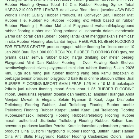
Rubber Flooring Gymex Tebal 1,5 Cm. Rubber Flooring Gymex Tebal
HARGA 210.000 PER LEMBAR. detail Java Rino: Home javarino JAVA RINO
World's Finest Quality Rubber Products. as Conveyor Belt, Rubber Mat,
Rubber Tile, Rubber Roll,Rubber Flooring, etc; which based on rubber.
Rubber Flooring | Rubber Mat Jual Playground wahanatirtaplayground
rubber flooring rubber mat Yang pertama di Indonesia dalam mendesain
warna dan coran dari Rubber Flooring lantai karet menggunakan sistem cast
in situ. Rubber Flooring atau Lantai Terjual REGUPOL RUBBER FLOORING
FOR FITNESS CENTER product regupol rubber flooring for fitness center 10
Jan 2026 Baru Rp 1.000.000 REGUPOL RUBBER FLOORING FOR grey, red
(warna dasar semua rubber black) harga dihitung per meter persegi
Playground Mini Dan Rubber Flooring – Over Flowing Book Shelves
overflowingbookshelves playground mini dan rubber flooring 5 Jan 2026
Kini, juga ada yang jual rubber flooring yang bisa kamu dapatkan di
berbagai tempat produsen playground baik itu di online ataupun offline. Jual
RUBBER FLOORING IMPORT 6MM LEBAR 1,25 M x 10 M di bukalapak
2dtu1v jual rubber flooring import 6mm lebar 1 25 RUBBER FLOORING
Import, Berkualitas, Nyaman dipakai dan membuat Tampilan Ruangan Anda
Menjadi Mewah & Elegant. Selain Nyaman & Kuat, Juga Distributor
Trelleborg Flooring Rubber, Jual Trelleborg Flooring Rubber onebiz
Trelleborg Flooring Rubber Karpet Lantai Karet jual Trelleborg Flooring
Rubber,pemasok Trelleborg Flooring Rubber,Trelleborg Flooring Rubber
murah, authorized distributor Trelleborg Flooring Rubber. Butiran karet
berwarna produsen kualitas Perekat Karet indonesian.epdmrubber granules
products Cina Custom Playground Rubber Flooring, Butiran Karet Ramah
Cina Anti Statis Playground Rubber Flooring Customized Colors Tahan