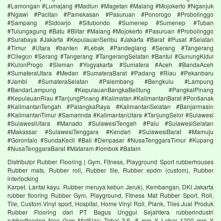
#Lamongan #Lumajang #Madiun #Magetan #Malang #Mojokerto #Nganjuk
#Ngawi #Pacitan #Pamekasan #Pasuruan #Ponorogo #Probolinggo
#Sampang #Sidoarjo #Situbondo #Sumenep #Sumenep #Tuban
#Tulungagung #Batu #Blitar #Malang #Mojokerto #Pasuruan #Probolinggo
#Surabaya #Jakarta #KepulauanSeribu #Jakarta #Barat #Pusat #Selatan
#Timur #Utara #banten #Lebak #Pandeglang #Serang #Tangerang
#Cilegon #Serang #Tangerang #TangerangSelatan #Bantul #GunungKidul
#KulonProgo #Sleman #Yogyakarta #Sumatera #Aceh #BandaAceh
#SumateraUtara #Medan #SumateraBarat #Padang #Riau #Pekanbaru
#Jambi #SumateraSelatan #Palembang #Bengkulu #Lampung
#BandarLampung #KepulauanBangkaBelitung #PangkalPinang
#KepulauanRiau #TanjungPinang #Kalimatan #KalimantanBarat #Pontianak
#KalimantanTengah #PalangkaRaya #KalimantanSelatan #Banjarmasin
#KalimantanTimur #Samarinda #KalimantanUtara #TanjungSelor #Sulawesi
#SulawesiUtara #Manado #SulawesiTengah #Palu #SulawesiSelatan
#Makassar #SulawesiTenggara #Kendari #SulawesiBarat #Mamuju
#Gorontalo #SundaKecil #Bali #Denpasar #NusaTenggaraTimur #Kupang
#NusaTenggaraBarat #Mataram #lombok #Batam
Distributor Rubber Flooring | Gym, Fitness, Playground Sport rubberhouses
Rubber mats, Rubber roll, Rubber tile, Rubber epdm (custom), Rubber
interlocking
Karpet. Lantai kayu. Rubber meruya kebun Jeruk), Kembangan, DKI Jakarta
rubber flooring Rubber Gym, Playground, Fitness Mat Rubber Sport, Roll,
Tile, Custom Vinyl sport, Hospital, Home Vinyl Roll, Plank, Tiles Jual Produk
Rubber Flooring dari PT Bagus Unggul Sejahtera rubberindustri
rubberflooring Neo Gym MatSize: Tebal 3,6, 8 mm X Lebar 1200 mm X