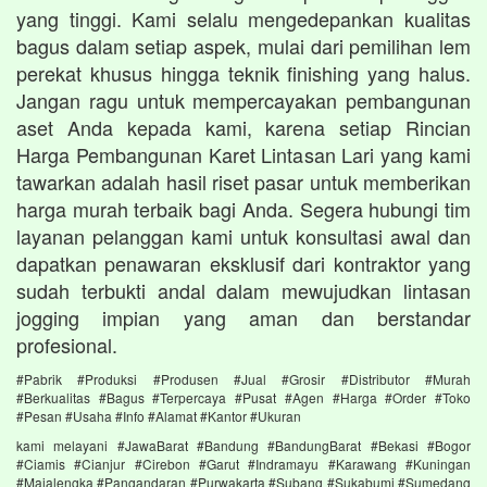
yang tinggi. Kami selalu mengedepankan kualitas
bagus dalam setiap aspek, mulai dari pemilihan lem
perekat khusus hingga teknik finishing yang halus.
Jangan ragu untuk mempercayakan pembangunan
aset Anda kepada kami, karena setiap Rincian
Harga Pembangunan Karet Lintasan Lari yang kami
tawarkan adalah hasil riset pasar untuk memberikan
harga murah terbaik bagi Anda. Segera hubungi tim
layanan pelanggan kami untuk konsultasi awal dan
dapatkan penawaran eksklusif dari kontraktor yang
sudah terbukti andal dalam mewujudkan lintasan
jogging impian yang aman dan berstandar
profesional.
#Pabrik #Produksi #Produsen #Jual #Grosir #Distributor #Murah
#Berkualitas #Bagus #Terpercaya #Pusat #Agen #Harga #Order #Toko
#Pesan #Usaha #Info #Alamat #Kantor #Ukuran
kami melayani #JawaBarat #Bandung #BandungBarat #Bekasi #Bogor
#Ciamis #Cianjur #Cirebon #Garut #Indramayu #Karawang #Kuningan
#Majalengka #Pangandaran #Purwakarta #Subang #Sukabumi #Sumedang