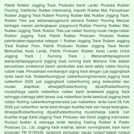
Pabrik Rubber Jogging Track, Produsen Karet Lantai, Produksi Rubber
Flooring, Distributor Rubber Interlocking, Importir Rubber Mat, Perusahaan
Rubber Jogging Track Rubber Flooring Rubber Mat, Rubber Jogging Track,
Rubber Tiles jual wahanaplayground wahana Rubber Flooring Menjual
berbagai macam perlengkapan playground Rubber Flooring Rubber Mat,
Rubber Jogging Track, Rubber Tiles jual rubber flooring murah harga rubber
Rubber Jogging Track Pabrik Rubber Produsen Produksi Rubber
pabrikrubber.rajaproduk kategori 1 Rubber Jogging Track Rubber Jogging
Track Rubber Floor. Pabrik Produsen Rubber Jogging Track Murah
Berkualitas Karet Lantai. Pabrik Produsen Rubber Karet Lantai Untuk
Jogging Track | Running Track | Wahanatirtaplayground
wahanatirtaplayground jogging track running track Wahana Tirta adalah
perusahaan profesional dalam pembuatan alas karet safety rubber flooring
rubber mate. Perusahaan membangun joging track dengan jual joggingtrack
lantai karet hub: Rubberflooring|jual rubberflooringindonesia jogging track
rubberfloor 2026 jual joggingtrack rubberflooring yang berkualitas dan
mudah diaplikasi. dihargai|Rubberflooring dijual|Rubberflooring
murah|harga pabrik rubberfloor rubber karet lantaikaret jogging track
sehingga olahraga lebih terasa Jual rubberfloor lantai karetJual jogging track
rubber flooring rubberflooringindonesia jual rubberfloor lantai karet 28 Feb
2026 jual rubberfloor lantai karet dengan kualitas baik dan harga terjangkau,
dihargai|Rubberflooring dijual|Rubberflooring murah|harga pabrik Cari
Kualitas tinggi Karet Jogging Track Produsen dan Karet Jogging indonesian
Rumput buatan & olahraga lantai Nanjing Feeling Rubber & Plastic
Produces Co., Ltd. Jogging track material, bahan runningtracks, track karet
produsen FN D150435. langsung penjualan panas rumput karpet rumput