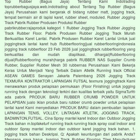
Top Rubber (Bagus Jaya) Tentang Kami Indotrading
toprubberbagusjaya.web.indotrading about Tentang Top Rubber (Bagus
Jaya) Perusahaan kami bergerak di bidang rubber matt, jogging track,
tempat bermain air di lapisi karet, rubber sheet, moduled. Rubber Jogging
Track Pabrik Rubber Produsen Produksi Rubber
pabrikrubber.rajaproduk kategori 1 Rubber Jogging Track Rubber Jogging
Track Rubber Floor. Pabrik Produsen Rubber Jogging Track Murah
Berkualitas Karet Lantai. Pabrik Produsen Rubber Karet Lantai Untuk jual
joggingtrack lantai karet hub Rubberflooring|jual rubberflooringindonesia
jogging track rubberfloor 23 Feb 2026 jual joggingtrack rubberflooring yang
berkualitas dan mudah diaplikasi. dihargai|Rubberflooring
dijual|Rubberflooring murah|harga pabrik RUBBER NAS Supplier Crumb
Rubber, Supplier Rubber Mesh 30 rubbernas Perusahaan Kami Bekerja
Keras Untuk Menjadi Yang Terbaik Dalam Atletik Running track Official
ASEAN GAMES Senayan Jakarta Palembang 2026 Jogging Track
TEXMURA KONTRAKTOR LAPANGAN FUTSAL texmura joggingtrack Kami
menawarkan produk pelapisan permukaan (Floor Finishing) untuk jogging
running track dengan teknologi terkini dan kualitas terbaik yaitu SigmaTurf®
ada pabrik PRODUK BARU RUBBER CRUMB POWDER UNTUK
PELAPISAN jualo iklan produk baru rubber crumb powder untuk pelapisan
lantai karet Kami menyediakan PRODUK BARU dalam pembuatan lapisan
LAPANGAN TENIS, VOLLEY, LINTASAN ATLETIK, JOGGING TRACK,
BADMINTON,FUTSAL. Cina Spray mantel karet Indoor dan Outdoor Jogging
Track bahan m.topfaketurf running track running track spray coat indoor and
outdoor Spray mantel indoor dan outdoor karet jogging track bahan. 1.
jogging track bahan Deskripsi. Q: Apakah keuntungan dari pabrik Anda?
Mengapa saya harus Jogging Track Rubber Flooring Tiles Manufacturer