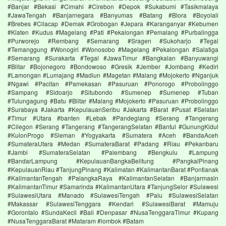
#Banjar #Bekasi #Cimahi #Cirebon #Depok #Sukabumi #Tasikmalaya
#JawaTengah #Banjarnegara #Banyumas #Batang #Blora #Boyolali
#Brebes #Cilacap #Demak #Grobogan #Jepara #Karanganyar #Kebumen
#Klaten #Kudus #Magelang #Pati #Pekalongan #Pemalang #Purbalingga
#Purworejo #Rembang #Semarang #Sragen #Sukoharjo #Tegal
#Temanggung #Wonogiri #Wonosobo #Magelang #Pekalongan #Salatiga
#Semarang #Surakarta #Tegal #JawaTimur #Bangkalan #Banyuwangi
#Blitar #Bojonegoro #Bondowoso #Gresik #Jember #Jombang #Kediri
#Lamongan #Lumajang #Madiun #Magetan #Malang #Mojokerto #Nganjuk
#Ngawi #Pacitan #Pamekasan #Pasuruan #Ponorogo #Probolinggo
#Sampang #Sidoarjo #Situbondo #Sumenep #Sumenep #Tuban
#Tulungagung #Batu #Blitar #Malang #Mojokerto #Pasuruan #Probolinggo
#Surabaya #Jakarta #KepulauanSeribu #Jakarta #Barat #Pusat #Selatan
#Timur #Utara #banten #Lebak #Pandeglang #Serang #Tangerang
#Cilegon #Serang #Tangerang #TangerangSelatan #Bantul #GunungKidul
#KulonProgo #Sleman #Yogyakarta #Sumatera #Aceh #BandaAceh
#SumateraUtara #Medan #SumateraBarat #Padang #Riau #Pekanbaru
#Jambi #SumateraSelatan #Palembang #Bengkulu #Lampung
#BandarLampung #KepulauanBangkaBelitung #PangkalPinang
#KepulauanRiau #TanjungPinang #Kalimatan #KalimantanBarat #Pontianak
#KalimantanTengah #PalangkaRaya #KalimantanSelatan #Banjarmasin
#KalimantanTimur #Samarinda #KalimantanUtara #TanjungSelor #Sulawesi
#SulawesiUtara #Manado #SulawesiTengah #Palu #SulawesiSelatan
#Makassar #SulawesiTenggara #Kendari #SulawesiBarat #Mamuju
#Gorontalo #SundaKecil #Bali #Denpasar #NusaTenggaraTimur #Kupang
#NusaTenggaraBarat #Mataram #lombok #Batam