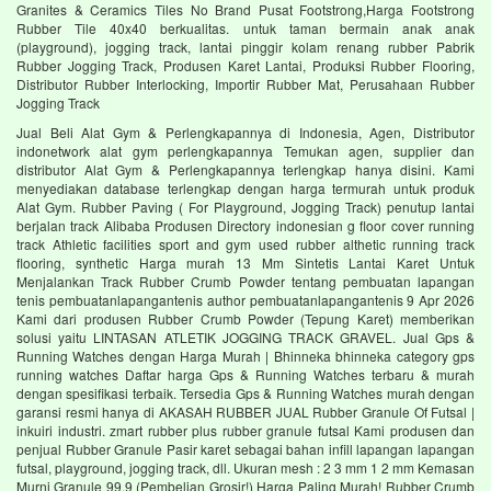
Granites & Ceramics Tiles No Brand Pusat Footstrong,Harga Footstrong
Rubber Tile 40x40 berkualitas. untuk taman bermain anak anak
(playground), jogging track, lantai pinggir kolam renang rubber Pabrik
Rubber Jogging Track, Produsen Karet Lantai, Produksi Rubber Flooring,
Distributor Rubber Interlocking, Importir Rubber Mat, Perusahaan Rubber
Jogging Track
Jual Beli Alat Gym & Perlengkapannya di Indonesia, Agen, Distributor
indonetwork alat gym perlengkapannya Temukan agen, supplier dan
distributor Alat Gym & Perlengkapannya terlengkap hanya disini. Kami
menyediakan database terlengkap dengan harga termurah untuk produk
Alat Gym. Rubber Paving ( For Playground, Jogging Track) penutup lantai
berjalan track Alibaba Produsen Directory indonesian g floor cover running
track Athletic facilities sport and gym used rubber althetic running track
flooring, synthetic Harga murah 13 Mm Sintetis Lantai Karet Untuk
Menjalankan Track Rubber Crumb Powder tentang pembuatan lapangan
tenis pembuatanlapangantenis author pembuatanlapangantenis 9 Apr 2026
Kami dari produsen Rubber Crumb Powder (Tepung Karet) memberikan
solusi yaitu LINTASAN ATLETIK JOGGING TRACK GRAVEL. Jual Gps &
Running Watches dengan Harga Murah | Bhinneka bhinneka category gps
running watches Daftar harga Gps & Running Watches terbaru & murah
dengan spesifikasi terbaik. Tersedia Gps & Running Watches murah dengan
garansi resmi hanya di AKASAH RUBBER JUAL Rubber Granule Of Futsal |
inkuiri industri. zmart rubber plus rubber granule futsal Kami produsen dan
penjual Rubber Granule Pasir karet sebagai bahan infill lapangan lapangan
futsal, playground, jogging track, dll. Ukuran mesh : 2 3 mm 1 2 mm Kemasan
Murni Granule 99,9 (Pembelian Grosir!) Harga Paling Murah! Rubber Crumb