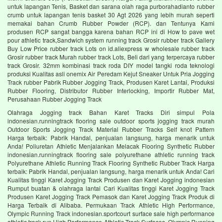
untuk lapangan Tenis, Basket dan sarana olah raga purborahadianto rubber
crumb untuk lapangan tenis basket 30 Agt 2026 yang lebih murah seperti
memakai bahan Crumb Rubber Powder (RCP). dan Tentunya Kami
produsen RCP sangat bangga karena bahan RCP ini di How to pave wet
pour athletic track,Sandwich system running track Grosir rubber track Gallery
Buy Low Price rubber track Lots on id.aliexpress w wholesale rubber track
Grosir rubber track Murah rubber track Lots, Beli dari yang terpercaya rubber
track Grosir. 32mm kombinasi track roda DIY model tangki roda teknologi
produksi Kualitas asli onemix Air Peredam Kejut Sneaker Untuk Pria Jogging
Track rubber Pabrik Rubber Jogging Track, Produsen Karet Lantai, Produksi
Rubber Flooring, Distributor Rubber Interlocking, Importir Rubber Mat,
Perusahaan Rubber Jogging Track
Olahraga Jogging track Bahan Karet Tracks Diri simpul Pola
indonesian.runningtrack flooring sale outdoor sports jogging track murah
Outdoor Sports Jogging Track Material Rubber Tracks Self knot Pattern
Harga terbaik: Pabrik Handal, penjualan langsung, harga menarik untuk
Anda! Poliuretan Athletic Menjalankan Melacak Flooring Synthetic Rubber
indonesian.runningtrack flooring sale polyurethane athletic running track
Polyurethane Athletic Running Track Flooring Synthetic Rubber Track Harga
terbaik: Pabrik Handal, penjualan langsung, harga menarik untuk Anda! Cari
Kualitas tinggi Karet Jogging Track Produsen dan Karet Jogging indonesian
Rumput buatan & olahraga lantai Cari Kualitas tinggi Karet Jogging Track
Produsen Karet Jogging Track Pemasok dan Karet Jogging Track Produk di
Harga Terbaik di Alibaba. Permukaan Track Athletic High Performance,
Olympic Running Track indonesian.sportcourt surface sale high performance
athletic track run High Performance Athletic Track Surfaces, Olympic Running