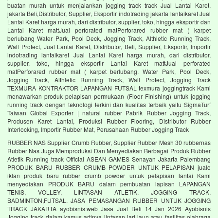
buatan murah untuk menjalankan jogging track track Jual Lantai Karet,
jakarta Beli,Distributor, Supplier, Eksportir indotrading jakarta lantaikaret Jual
Lantai Karet harga murah, dari distributor, supplier, toko, hingga eksportir dan
Lantai Karet mattJual perforated matPerforared rubber mat ( karpet
berlubang Water Park, Pool Deck, Jogging Track, Althletic Running Track,
Wall Protect, Jual Lantai Karet, Distributor, Beli, Supplier, Eksportir, Importir
indotrading lantaikaret Jual Lantai Karet harga murah, dari distributor,
supplier, toko, hingga eksportir Lantai Karet mattJual perforated
matPerforared rubber mat ( karpet berlubang. Water Park, Pool Deck,
Jogging Track, Althletic Running Track, Wall Protect, Jogging Track
TEXMURA KONTRAKTOR LAPANGAN FUTSAL texmura joggingtrack Kami
menawarkan produk pelapisan permukaan (Floor Finishing) untuk jogging
running track dengan teknologi terkini dan kualitas terbaik yaitu SigmaTurf
Taiwan Global Exporter | natural rubber Pabrik Rubber Jogging Track,
Produsen Karet Lantai, Produksi Rubber Flooring, Distributor Rubber
Interlocking, Importir Rubber Mat, Perusahaan Rubber Jogging Track
RUBBER NAS Supplier Crumb Rubber, Supplier Rubber Mesh 30 rubbernas
Rubber Nas Juga Memproduksi Dan Menyediakan Berbagai Produk Rubber
Atletik Running track Official ASEAN GAMES Senayan Jakarta Palembang
PRODUK BARU RUBBER CRUMB POWDER UNTUK PELAPISAN jualo
iklan produk baru rubber crumb powder untuk pelapisan lantai Kami
menyediakan PRODUK BARU dalam pembuatan lapisan LAPANGAN
TENIS, VOLLEY, LINTASAN ATLETIK, JOGGING TRACK,
BADMINTON,FUTSAL. JASA PEMASANGAN RUBBER UNTUK JOGGING
TRACK JAKARTA ayobisnis.web Jasa Jual Beli 14 Jan 2026 Ayobisnis
Jogging track dalam kamus artinya lintasan lari laun atau fasilitas olahraga