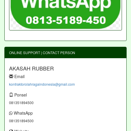
ONLINE SUPPORT | CONTACT PERSON
AKASAH RUBBER
Email
kontraktorolahragaindonesia@gmail.com
Ponsel
081351894500
WhatsApp
081351894500