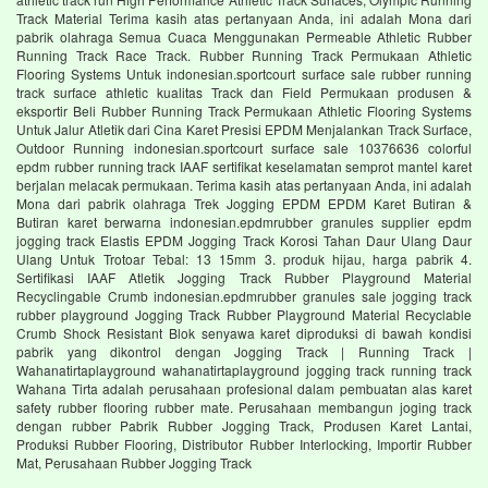
Track Material Terima kasih atas pertanyaan Anda, ini adalah Mona dari
pabrik olahraga Semua Cuaca Menggunakan Permeable Athletic Rubber
Running Track Race Track. Rubber Running Track Permukaan Athletic
Flooring Systems Untuk indonesian.sportcourt surface sale rubber running
track surface athletic kualitas Track dan Field Permukaan produsen &
eksportir Beli Rubber Running Track Permukaan Athletic Flooring Systems
Untuk Jalur Atletik dari Cina Karet Presisi EPDM Menjalankan Track Surface,
Outdoor Running indonesian.sportcourt surface sale 10376636 colorful
epdm rubber running track IAAF sertifikat keselamatan semprot mantel karet
berjalan melacak permukaan. Terima kasih atas pertanyaan Anda, ini adalah
Mona dari pabrik olahraga Trek Jogging EPDM EPDM Karet Butiran &
Butiran karet berwarna indonesian.epdmrubber granules supplier epdm
jogging track Elastis EPDM Jogging Track Korosi Tahan Daur Ulang Daur
Ulang Untuk Trotoar Tebal: 13 15mm 3. produk hijau, harga pabrik 4.
Sertifikasi IAAF Atletik Jogging Track Rubber Playground Material
Recyclingable Crumb indonesian.epdmrubber granules sale jogging track
rubber playground Jogging Track Rubber Playground Material Recyclable
Crumb Shock Resistant Blok senyawa karet diproduksi di bawah kondisi
pabrik yang dikontrol dengan Jogging Track | Running Track |
Wahanatirtaplayground wahanatirtaplayground jogging track running track
Wahana Tirta adalah perusahaan profesional dalam pembuatan alas karet
safety rubber flooring rubber mate. Perusahaan membangun joging track
dengan rubber Pabrik Rubber Jogging Track, Produsen Karet Lantai,
Produksi Rubber Flooring, Distributor Rubber Interlocking, Importir Rubber
Mat, Perusahaan Rubber Jogging Track