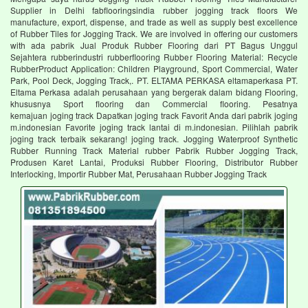
Supplier in Delhi fabflooringsindia rubber jogging track floors We
manufacture, export, dispense, and trade as well as supply best excellence
of Rubber Tiles for Jogging Track. We are involved in offering our customers
with ada pabrik Jual Produk Rubber Flooring dari PT Bagus Unggul
Sejahtera rubberindustri rubberflooring Rubber Flooring Material: Recycle
RubberProduct Application: Children Playground, Sport Commercial, Water
Park, Pool Deck, Jogging Track,. PT. ELTAMA PERKASA eltamaperkasa PT.
Eltama Perkasa adalah perusahaan yang bergerak dalam bidang Flooring,
khususnya Sport flooring dan Commercial flooring. Pesatnya
kemajuan joging track Dapatkan joging track Favorit Anda dari pabrik joging
m.indonesian Favorite joging track lantai di m.indonesian. Pilihlah pabrik
joging track terbaik sekarang! joging track. Jogging Waterproof Synthetic
Rubber Running Track Material rubber Pabrik Rubber Jogging Track,
Produsen Karet Lantai, Produksi Rubber Flooring, Distributor Rubber
Interlocking, Importir Rubber Mat, Perusahaan Rubber Jogging Track