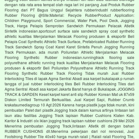
dengan rata rata area tempat olah raga lari ini panjang Jual Produk Rubber
Flooring dari PT Bagus Unggul Sejahtera rubberindustri rubberflooring
Rubber Flooring @Site:Material: Recycle RubberProduct Application:
Children Playground, Sport Commercial, Water Park, Pool Deck, Jogging
Track, Harga Pelapis Semprotan Sandwich Permukaan Pelacak Atletik
Sintetik indonesian.sportcourt surface sale sandwich spray coat synthetic
athletic kualitas Menjalankan Melacak Flooring produsen & eksportir Beli
Pelapis Coat Synthetic Athletic Track Surface, Prefabricated Rubber Running
Track Sandwich Spray Coat Karet Karet Sintetis Penuh Jogging Running
Track Permukaan. ada murah Poliuretan Athletic Menjalankan Melacak
Flooring Synthetic Rubber indonesian.runningtrack flooring sale
polyurethane athletic running track kualitas Menjalankan Melacak Flooring
produsen & eksportir Beli Poliuretan Polyurethane Athletic Running Track
Flooring Synthetic Rubber Track Flooring Tidak murah Jual Rubber
Interlocking Tiles di lapak Agma Sentral Abadi asa karpet bukalapak p rumah
tangga of jual rubber interlocking tiles Beli Rubber Interlocking Tiles dari
Agma Sentral Abadi asa karpet Jakarta Barat hanya di Bukalapak. JOGGING
TRACK & GARDEN Keset karpet karet anti slip Rubber Korean Mat uk 87x59
Diskon Limited Termurah Berkualitas. Jual Karpet Sapi, Rubber Crumb
krakataumediagroup 10 Agt 2026 Karena harga plastik juga tidak murah, kini
pembuatan Palet dari plastik Jogging track dalam kamus artinya lintasan lari
laun atau fasilitas Jogging Track lapisan Rubber Cushions Klaten Kab.
Kantor & Industri olx iklan jogging track lapisan rubber cushions 29 Mei 2026
Menerima pembuatan Jogging Track,lintasan Atletik dll dengan bahan
RUBBER CUSHIONS dll.Menerima pekerjaan dari nol renovasi, Jual
Footstrong Rubber Tile 40x40 harga murah ralali | Ralali ralali Flooring Tile,