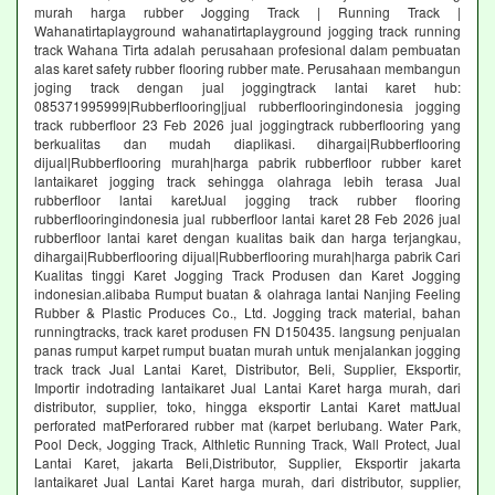
murah harga rubber Jogging Track | Running Track |
Wahanatirtaplayground wahanatirtaplayground jogging track running
track Wahana Tirta adalah perusahaan profesional dalam pembuatan
alas karet safety rubber flooring rubber mate. Perusahaan membangun
joging track dengan jual joggingtrack lantai karet hub:
085371995999|Rubberflooring|jual rubberflooringindonesia jogging
track rubberfloor 23 Feb 2026 jual joggingtrack rubberflooring yang
berkualitas dan mudah diaplikasi. dihargai|Rubberflooring
dijual|Rubberflooring murah|harga pabrik rubberfloor rubber karet
lantaikaret jogging track sehingga olahraga lebih terasa Jual
rubberfloor lantai karetJual jogging track rubber flooring
rubberflooringindonesia jual rubberfloor lantai karet 28 Feb 2026 jual
rubberfloor lantai karet dengan kualitas baik dan harga terjangkau,
dihargai|Rubberflooring dijual|Rubberflooring murah|harga pabrik Cari
Kualitas tinggi Karet Jogging Track Produsen dan Karet Jogging
indonesian.alibaba Rumput buatan & olahraga lantai Nanjing Feeling
Rubber & Plastic Produces Co., Ltd. Jogging track material, bahan
runningtracks, track karet produsen FN D150435. langsung penjualan
panas rumput karpet rumput buatan murah untuk menjalankan jogging
track track Jual Lantai Karet, Distributor, Beli, Supplier, Eksportir,
Importir indotrading lantaikaret Jual Lantai Karet harga murah, dari
distributor, supplier, toko, hingga eksportir Lantai Karet mattJual
perforated matPerforared rubber mat (karpet berlubang. Water Park,
Pool Deck, Jogging Track, Althletic Running Track, Wall Protect, Jual
Lantai Karet, jakarta Beli,Distributor, Supplier, Eksportir jakarta
lantaikaret Jual Lantai Karet harga murah, dari distributor, supplier,