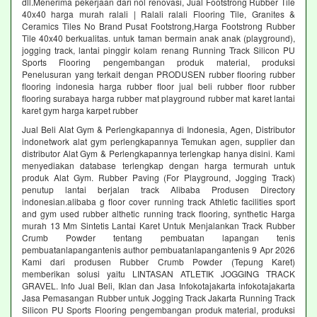
dll.Menerima pekerjaan dari nol renovasi, Jual Footstrong Rubber Tile
40x40 harga murah ralali | Ralali ralali Flooring Tile, Granites &
Ceramics Tiles No Brand Pusat Footstrong,Harga Footstrong Rubber
Tile 40x40 berkualitas. untuk taman bermain anak anak (playground),
jogging track, lantai pinggir kolam renang Running Track Silicon PU
Sports Flooring pengembangan produk material, produksi
Penelusuran yang terkait dengan PRODUSEN rubber flooring rubber
flooring indonesia harga rubber floor jual beli rubber floor rubber
flooring surabaya harga rubber mat playground rubber mat karet lantai
karet gym harga karpet rubber
Jual Beli Alat Gym & Perlengkapannya di Indonesia, Agen, Distributor
indonetwork alat gym perlengkapannya Temukan agen, supplier dan
distributor Alat Gym & Perlengkapannya terlengkap hanya disini. Kami
menyediakan database terlengkap dengan harga termurah untuk
produk Alat Gym. Rubber Paving (For Playground, Jogging Track)
penutup lantai berjalan track Alibaba Produsen Directory
indonesian.alibaba g floor cover running track Athletic facilities sport
and gym used rubber althetic running track flooring, synthetic Harga
murah 13 Mm Sintetis Lantai Karet Untuk Menjalankan Track Rubber
Crumb Powder tentang pembuatan lapangan tenis
pembuatanlapangantenis author pembuatanlapangantenis 9 Apr 2026
Kami dari produsen Rubber Crumb Powder (Tepung Karet)
memberikan solusi yaitu LINTASAN ATLETIK JOGGING TRACK
GRAVEL. Info Jual Beli, Iklan dan Jasa Infokotajakarta infokotajakarta
Jasa Pemasangan Rubber untuk Jogging Track Jakarta Running Track
Silicon PU Sports Flooring pengembangan produk material, produksi