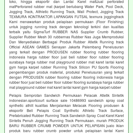
toko, hingga eksportir dan Lantai Karet mattJual perforated
matPerforared rubber mat (karpet berlubang Water Park, Pool Deck,
Jogging Track, Althletic Running Track, Wall Protect, Jogging Track
TEXMURA KONTRAKTOR LAPANGAN FUTSAL texmura joggingtrack
Kami menawarkan produk pelapisan permukaan (Floor Finishing)
untuk jogging running track dengan teknologi terkini dan kualitas
terbaik yaitu SigmaTurf RUBBER NAS Supplier Crumb Rubber,
Supplier Rubber Mesh 30 rubbernas Rubber Nas Juga Memproduksi
Dan Menyediakan Berbagai Produk Rubber Atletik Running track
Official ASEAN GAMES Senayan Jakarta Palembang Penelusuran
yang terkait dengan PRODUSEN rubber flooring rubber flooring
indonesia harga rubber floor jual beli rubber floor rubber flooring
surabaya harga rubber mat playground rubber mat karet lantai karet
gym harga karpet rubber Running Track Silicon PU Sports Flooring
pengembangan produk material, produksi Penelusuran yang terkait
dengan PRODUSEN rubber flooring rubber flooring indonesia harga
rubber floor jual beli rubber floor rubber flooring surabaya harga rubber
mat playground rubber mat karet lantai karet gym harga karpet rubber
Pelapis Semprotan Sandwich Permukaan Pelacak Atletik Sintetik
indonesian.sportcourt surface sale 10486993 sandwich spray coat
synthetic athlit kualitas Menjalankan Melacak Flooring produsen &
eksportir Beli Pelapis Coat Synthetic Athletic Track Surface,
Prefabricated Rubber Running Track Sandwich Spray Coat Karet Karet
Sintetis Penuh Jogging Running Track Permukaan. murah PRODUK
BARU RUBBER CRUMB POWDER UNTUK PELAPISAN jualo iklan
produk baru rubber crumb powder untuk pelapisan lantai Kami