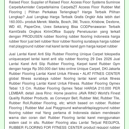
Raised Floor. Supplier of Raised Floor. Access Floor Systems Suminoe
CarpetsAxmister CarpetsHaima CarpetsZT Access Floor Rubber Mat
Flooring | Pilihan Perkakas Terlengkap? Harga Terbaik Pilihan
Lengkap? Jual Lengkap Harga Terbaik Gratis Ongkir Ada lebih dari
160.000+ produk Merek: Makita, Bosch, 3M, Trusco, Krisbow, Dextone,
WD 40, PaperOne, Uvex Sekarang Bisa CODPenawaran Terbaik
KamiGratis Ongkos KirimOffice Supply Penelusuran yang terkait
dengan PRODUSEN rubber flooring rubber flooring indonesia harga
rubber floor jual beli rubber floor rubber flooring surabaya harga rubber
mat playground rubber mat karet lantai karet gym harga karpet rubber
Jual Lantai Karet Anti Slip Rubber Flooring Unique Carpet tokopedia
uniquecarpet lantai karet anti slip rubber flooring 29 Des 2026 Jual
Lantai Karet Anti Slip Rubber Flooring, Karpet karet Rubber Gym
dengan harga Rp 350.000 dari toko online Unique Carpet, DKI Jakarta
Rubber Flooring Lantai Karet Untuk Fitness • ALAT FITNES CENTER
global fitness surabaya rubber flooring lantai karet untuk fitness
Rubber Flooring Lantai Karet Untuk Fitness. Rubber Flooring Gymex
Tebal 1,5 Cm. Rubber Flooring Gymex Tebal HARGA 210.000 PER
LEMBAR. detail Java Rino: Home javarino JAVA RINO World's Finest
Quality Rubber Products. as Conveyor Belt, Rubber Mat, Rubber Tile,
Rubber Roll,Rubber Flooring, etc; which based on rubber. Rubber
Flooring | Rubber Mat Jual Playground wahanatirtaplayground rubber
flooring rubber mat Yang pertama di Indonesia dalam mendesain
warna dan coran dari Rubber Flooring lantai karet menggunakan
sistem cast in situ. Rubber Flooring atau Lantai Terjual REGUPOL
RUBBER FLOORING FOR FITNESS CENTER product regupol rubber