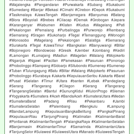
#Majalengka #Pangandaran #Purwakarta #Subang #Sukabumi
#Sumedang #Banjar #Bekasi #Cimahi #Cirebon #Depok #Sukabumi
#Tasikmalaya #JawaTengah #Banjarnegara #Banyumas #Batang
#Blora #Boyolali #Brebes #Cilacap #Demak #Grobogan #Jepara
#Karanganyar #Kebumen #Klaten #Kudus #Magelang #Pati
#Pekalongan #Pemalang #Purbalingga #Purworejo #Rembang
#Semarang #Sragen #Sukoharjo #Tegal #Temanggung #Wonogiri
#Wonosobo #Magelang #Pekalongan #Salatiga #Semarang
#Surakarta #Tegal #JawaTimur #Bangkalan #Banyuwangi #Blitar
#Bojonegoro #Bondowoso #Gresik #Jember #Jombang #Kediri
#Lamongan #Lumajang #Madiun #Magetan #Malang #Mojokerto
#Nganjuk #Ngawi #Pacitan #Pamekasan #Pasuruan #Ponorogo
#Probolinggo #Sampang #Sidoarjo #Situbondo #Sumenep #Sumenep
#Tuban #Tulungagung #Batu #Blitar #Malang #Mojokerto #Pasuruan
#Probolinggo #Surabaya #Jakarta #KepulauanSeribu #Jakarta #Barat
#Pusat #Selatan #Timur #Utara #banten #Lebak #Pandeglang
#Serang #Tangerang #Cilegon #Serang #Tangerang
#TangerangSelatan #Bantul #GunungKidul #KulonProgo #Sleman
#Yogyakarta #Sumatera #Aceh #BandaAceh #SumateraUtara #Medan
#SumateraBarat #Padang #Riau #Pekanbaru #Jambi
#SumateraSelatan #Palembang #Bengkulu #Lampung
#BandarLampung #KepulauanBangkaBelitung #PangkalPinang
#KepulauanRiau #TanjungPinang #Kalimatan #KalimantanBarat
#Pontianak #KalimantanTengah #PalangkaRaya #KalimantanSelatan
#Banjarmasin #KalimantanTimur #Samarinda #KalimantanUtara
#TanjungSelor #Sulawesi #SulawesiUtara #Manado #SulawesiTengah