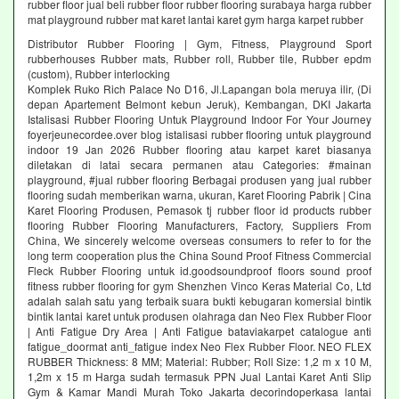
rubber floor jual beli rubber floor rubber flooring surabaya harga rubber
mat playground rubber mat karet lantai karet gym harga karpet rubber
Distributor Rubber Flooring | Gym, Fitness, Playground Sport
rubberhouses Rubber mats, Rubber roll, Rubber tile, Rubber epdm
(custom), Rubber interlocking
Komplek Ruko Rich Palace No D16, Jl.Lapangan bola meruya ilir, (Di
depan Apartement Belmont kebun Jeruk), Kembangan, DKI Jakarta
Istalisasi Rubber Flooring Untuk Playground Indoor For Your Journey
foyerjeunecordee.over blog istalisasi rubber flooring untuk playground
indoor 19 Jan 2026 Rubber flooring atau karpet karet biasanya
diletakan di latai secara permanen atau Categories: #mainan
playground, #jual rubber flooring Berbagai produsen yang jual rubber
flooring sudah memberikan warna, ukuran, Karet Flooring Pabrik | Cina
Karet Flooring Produsen, Pemasok tj rubber floor id products rubber
flooring Rubber Flooring Manufacturers, Factory, Suppliers From
China, We sincerely welcome overseas consumers to refer to for the
long term cooperation plus the China Sound Proof Fitness Commercial
Fleck Rubber Flooring untuk id.goodsoundproof floors sound proof
fitness rubber flooring for gym Shenzhen Vinco Keras Material Co, Ltd
adalah salah satu yang terbaik suara bukti kebugaran komersial bintik
bintik lantai karet untuk produsen olahraga dan Neo Flex Rubber Floor
| Anti Fatigue Dry Area | Anti Fatigue bataviakarpet catalogue anti
fatigue_doormat anti_fatigue index Neo Flex Rubber Floor. NEO FLEX
RUBBER Thickness: 8 MM; Material: Rubber; Roll Size: 1,2 m x 10 M,
1,2m x 15 m Harga sudah termasuk PPN Jual Lantai Karet Anti Slip
Gym & Kamar Mandi Murah Toko Jakarta decorindoperkasa lantai