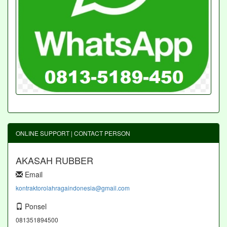
ONLINE SUPPORT | CONTACT PERSON
AKASAH RUBBER
Email
kontraktorolahragaindonesia@gmail.com
Ponsel
081351894500