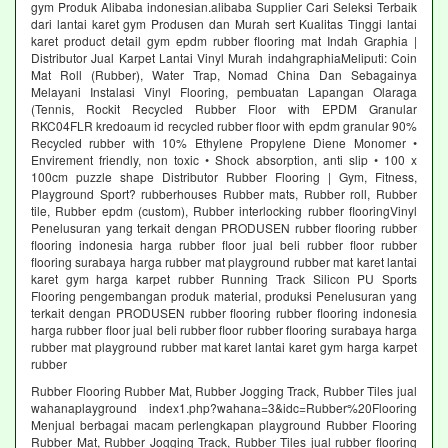
gym Produk Alibaba indonesian.alibaba Supplier Cari Seleksi Terbaik
dari lantai karet gym Produsen dan Murah sert Kualitas Tinggi lantai
karet product detail gym epdm rubber flooring mat Indah Graphia |
Distributor Jual Karpet Lantai Vinyl Murah indahgraphiaMeliputi: Coin
Mat Roll (Rubber), Water Trap, Nomad China Dan Sebagainya
Melayani Instalasi Vinyl Flooring, pembuatan Lapangan Olaraga
(Tennis, Rockit Recycled Rubber Floor with EPDM Granular
RKC04FLR kredoaum id recycled rubber floor with epdm granular 90%
Recycled rubber with 10% Ethylene Propylene Diene Monomer •
Envirement friendly, non toxic • Shock absorption, anti slip • 100 x
100cm puzzle shape Distributor Rubber Flooring | Gym, Fitness,
Playground Sport? rubberhouses Rubber mats, Rubber roll, Rubber
tile, Rubber epdm (custom), Rubber interlocking rubber flooringVinyl
Penelusuran yang terkait dengan PRODUSEN rubber flooring rubber
flooring indonesia harga rubber floor jual beli rubber floor rubber
flooring surabaya harga rubber mat playground rubber mat karet lantai
karet gym harga karpet rubber Running Track Silicon PU Sports
Flooring pengembangan produk material, produksi Penelusuran yang
terkait dengan PRODUSEN rubber flooring rubber flooring indonesia
harga rubber floor jual beli rubber floor rubber flooring surabaya harga
rubber mat playground rubber mat karet lantai karet gym harga karpet
rubber
Rubber Flooring Rubber Mat, Rubber Jogging Track, Rubber Tiles jual
wahanaplayground index1.php?wahana=3&idc=Rubber%20Flooring
Menjual berbagai macam perlengkapan playground Rubber Flooring
Rubber Mat, Rubber Jogging Track, Rubber Tiles jual rubber flooring