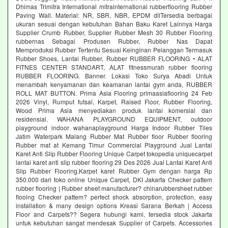
Dhimas Trimitra International mitrainternational rubberflooring Rubber
Paving Wall. Material: NR, SBR, NBR, EPDM dllTersedia berbagai
ukuran sesuai dengan kebutuhan Bahan Baku Karet Lainnya Harga
Supplier Crumb Rubber, Supplier Rubber Mesh 30 Rubber Flooring
rubbernas Sebagai Produsen Rubber, Rubber Nas Dapat
Memproduksi Rubber Tertentu Sesuai Keinginan Pelanggan Termasuk
Rubber Shoes, Lantai Rubber, Rubber RUBBER FLOORING • ALAT
FITNES CENTER STANDART, ALAT fitnessmurah rubber flooring
RUBBER FLOORING. Banner. Lokasi Toko Surya Abadi Untuk
menambah kenyamanan dan keamanan lantai gym anda, RUBBER
ROLL MAT BUTTON. Prima Asia Flooring primaasiaflooring 24 Feb
2026 Vinyl, Rumput futsal, Karpet, Raised Floor, Rubber Flooring,
Wood Prima Asia menyediakan produk lantai komersial dan
residensial. WAHANA PLAYGROUND EQUIPMENT, outdoor
playground indoor wahanaplayground Harga Indoor Rubber Tiles
Jatim Waterpark Malang Rubber Mat Rubber floor Rubber flooring
Rubber mat at Kemang Timur Commercial Playground Jual Lantai
Karet Anti Slip Rubber Flooring Unique Carpet tokopedia uniquecarpet
lantai karet anti slip rubber flooring 29 Des 2026 Jual Lantai Karet Anti
Slip Rubber Flooring,Karpet karet Rubber Gym dengan harga Rp
350.000 dari toko online Unique Carpet, DKI Jakarta Checker pattem
rubber flooring | Rubber sheet manufacturer? chinarubbersheet rubber
flooing Checker pattem? perfect shock absorption, protection, easy
installation & many design options Kreasi Sarana Berkah | Access
Floor and Carpets?? Segera hubungi kami, tersedia stock Jakarta
untuk kebutuhan sangat mendesak Supplier of Carpets. Accessories