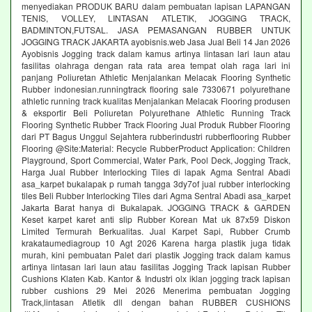
menyediakan PRODUK BARU dalam pembuatan lapisan LAPANGAN
TENIS, VOLLEY, LINTASAN ATLETIK, JOGGING TRACK,
BADMINTON,FUTSAL. JASA PEMASANGAN RUBBER UNTUK
JOGGING TRACK JAKARTA ayobisnis.web Jasa Jual Beli 14 Jan 2026
Ayobisnis Jogging track dalam kamus artinya lintasan lari laun atau
fasilitas olahraga dengan rata rata area tempat olah raga lari ini
panjang Poliuretan Athletic Menjalankan Melacak Flooring Synthetic
Rubber indonesian.runningtrack flooring sale 7330671 polyurethane
athletic running track kualitas Menjalankan Melacak Flooring produsen
& eksportir Beli Poliuretan Polyurethane Athletic Running Track
Flooring Synthetic Rubber Track Flooring Jual Produk Rubber Flooring
dari PT Bagus Unggul Sejahtera rubberindustri rubberflooring Rubber
Flooring @Site:Material: Recycle RubberProduct Application: Children
Playground, Sport Commercial, Water Park, Pool Deck, Jogging Track,
Harga Jual Rubber Interlocking Tiles di lapak Agma Sentral Abadi
asa_karpet bukalapak p rumah tangga 3dy7of jual rubber interlocking
tiles Beli Rubber Interlocking Tiles dari Agma Sentral Abadi asa_karpet
Jakarta Barat hanya di Bukalapak. JOGGING TRACK & GARDEN
Keset karpet karet anti slip Rubber Korean Mat uk 87x59 Diskon
Limited Termurah Berkualitas. Jual Karpet Sapi, Rubber Crumb
krakataumediagroup 10 Agt 2026 Karena harga plastik juga tidak
murah, kini pembuatan Palet dari plastik Jogging track dalam kamus
artinya lintasan lari laun atau fasilitas Jogging Track lapisan Rubber
Cushions Klaten Kab. Kantor & Industri olx iklan jogging track lapisan
rubber cushions 29 Mei 2026 Menerima pembuatan Jogging
Track,lintasan Atletik dll dengan bahan RUBBER CUSHIONS