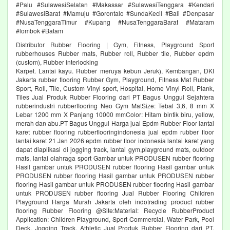
#Palu #SulawesiSelatan #Makassar #SulawesiTenggara #Kendari
#SulawesiBarat #Mamuju #Gorontalo #SundaKecil #Bali #Denpasar
#NusaTenggaraTimur #Kupang #NusaTenggaraBarat #Mataram
#lombok #Batam
Distributor Rubber Flooring | Gym, Fitness, Playground Sport
rubberhouses Rubber mats, Rubber roll, Rubber tile, Rubber epdm
(custom), Rubber interlocking
Karpet. Lantai kayu. Rubber meruya kebun Jeruk), Kembangan, DKI
Jakarta rubber flooring Rubber Gym, Playground, Fitness Mat Rubber
Sport, Roll, Tile, Custom Vinyl sport, Hospital, Home Vinyl Roll, Plank,
Tiles Jual Produk Rubber Flooring dari PT Bagus Unggul Sejahtera
rubberindustri rubberflooring Neo Gym MatSize: Tebal 3,6, 8 mm X
Lebar 1200 mm X Panjang 10000 mmColor: Hitam bintik biru, yellow,
merah dan abu.PT Bagus Unggul Harga jual Epdm Rubber Floor lantai
karet rubber flooring rubberflooringindonesia jual epdm rubber floor
lantai karet 21 Jan 2026 epdm rubber floor indonesia lantai karet yang
dapat diaplikasi di jogging track, lantai gym,playground mats, outdoor
mats, lantai olahraga sport Gambar untuk PRODUSEN rubber flooring
Hasil gambar untuk PRODUSEN rubber flooring Hasil gambar untuk
PRODUSEN rubber flooring Hasil gambar untuk PRODUSEN rubber
flooring Hasil gambar untuk PRODUSEN rubber flooring Hasil gambar
untuk PRODUSEN rubber flooring Jual Rubber Flooring Children
Playground Harga Murah Jakarta oleh indotrading product rubber
flooring Rubber Flooring @Site:Material: Recycle RubberProduct
Application: Children Playground, Sport Commercial, Water Park, Pool
Deck, Jogging Track, Athletic Jual Produk Rubber Flooring dari PT.