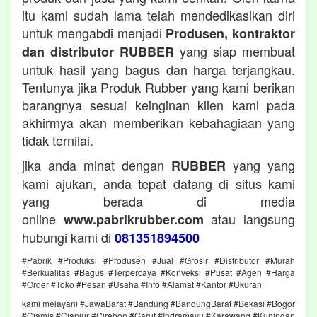
itu kami sudah lama telah mendedikasikan diri
untuk mengabdi menjadi
Produsen, kontraktor
yang siap membuat
dan distributor RUBBER
untuk hasil yang bagus dan harga terjangkau.
Tentunya jika Produk Rubber yang kami berikan
barangnya sesuai keinginan klien kami pada
akhirmya akan memberikan kebahagiaan yang
tidak ternilai.
jika anda minat dengan
yang yang
RUBBER
kami ajukan, anda tepat datang di situs kami
yang berada di media
online
atau langsung
www.pabrikrubber.com
hubungi kami di
081351894500
#Pabrik #Produksi #Produsen #Jual #Grosir #Distributor #Murah
#Berkualitas #Bagus #Terpercaya #Konveksi #Pusat #Agen #Harga
#Order #Toko #Pesan #Usaha #Info #Alamat #Kantor #Ukuran
kami melayani #JawaBarat #Bandung #BandungBarat #Bekasi #Bogor
#Ciamis #Cianjur #Cirebon #Garut #Indramayu #Karawang #Kuningan