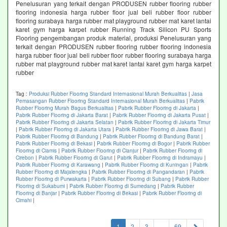
Penelusuran yang terkait dengan PRODUSEN rubber flooring rubber
flooring indonesia harga rubber floor jual beli rubber floor rubber
flooring surabaya harga rubber mat playground rubber mat karet lantai
karet gym harga karpet rubber Running Track Silicon PU Sports
Flooring pengembangan produk material, produksi Penelusuran yang
terkait dengan PRODUSEN rubber flooring rubber flooring indonesia
harga rubber floor jual beli rubber floor rubber flooring surabaya harga
rubber mat playground rubber mat karet lantai karet gym harga karpet
rubber
Tag :
Produksi Rubber Flooring Standard Internasional Murah Berkualitas
|
Jasa
Pemasangan Rubber Flooring Standard Internasional Murah Berkualitas
|
Pabrik
Rubber Flooring Murah Bagus Berkualitas
|
Pabrik Rubber Flooring di Jakarta
|
Pabrik Rubber Flooring di Jakarta Barat
|
Pabrik Rubber Flooring di Jakarta Pusat
|
Pabrik Rubber Flooring di Jakarta Selatan
|
Pabrik Rubber Flooring di Jakarta Timur
|
Pabrik Rubber Flooring di Jakarta Utara
|
Pabrik Rubber Flooring di Jawa Barat
|
Pabrik Rubber Flooring di Bandung
|
Pabrik Rubber Flooring di Bandung Barat
|
Pabrik Rubber Flooring di Bekasi
|
Pabrik Rubber Flooring di Bogor
|
Pabrik Rubber
Flooring di Ciamis
|
Pabrik Rubber Flooring di Cianjur
|
Pabrik Rubber Flooring di
Cirebon
|
Pabrik Rubber Flooring di Garut
|
Pabrik Rubber Flooring di Indramayu
|
Pabrik Rubber Flooring di Karawang
|
Pabrik Rubber Flooring di Kuningan
|
Pabrik
Rubber Flooring di Majalengka
|
Pabrik Rubber Flooring di Pangandaran
|
Pabrik
Rubber Flooring di Purwakarta
|
Pabrik Rubber Flooring di Subang
|
Pabrik Rubber
Flooring di Sukabumi
|
Pabrik Rubber Flooring di Sumedang
|
Pabrik Rubber
Flooring di Banjar
|
Pabrik Rubber Flooring di Bekasi
|
Pabrik Rubber Flooring di
Cimahi
|
(current)
1
2
3
...
69