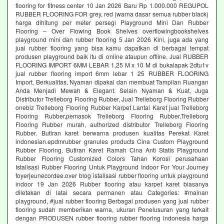
flooring for fitness center 10 Jan 2026 Baru Rp 1.000.000 REGUPOL
RUBBER FLOORING FOR grey, red (warna dasar semua rubber black)
harga dihitung per meter persegi Playground Mini Dan Rubber
Flooring – Over Flowing Book Shelves overflowingbookshelves
playground mini dan rubber flooring 5 Jan 2026 Kini, juga ada yang
jual rubber flooring yang bisa kamu dapatkan di berbagai tempat
produsen playground baik itu di online ataupun offline. Jual RUBBER
FLOORING IMPORT 6MM LEBAR 1,25 M x 10 M di bukalapak 2dtu1v
jual rubber flooring import 6mm lebar 1 25 RUBBER FLOORING
Import, Berkualitas, Nyaman dipakai dan membuat Tampilan Ruangan
Anda Menjadi Mewah & Elegant. Selain Nyaman & Kuat, Juga
Distributor Trelleborg Flooring Rubber, Jual Trelleborg Flooring Rubber
onebiz Trelleborg Flooring Rubber Karpet Lantai Karet jual Trelleborg
Flooring Rubber,pemasok Trelleborg Flooring Rubber,Trelleborg
Flooring Rubber murah, authorized distributor Trelleborg Flooring
Rubber. Butiran karet berwarna produsen kualitas Perekat Karet
indonesian.epdmrubber granules products Cina Custom Playground
Rubber Flooring, Butiran Karet Ramah Cina Anti Statis Playground
Rubber Flooring Customized Colors Tahan Korosi perusahaan
Istalisasi Rubber Flooring Untuk Playground Indoor For Your Journey
foyerjeunecordee.over blog istalisasi rubber flooring untuk playground
indoor 19 Jan 2026 Rubber flooring atau karpet karet biasanya
diletakan di latai secara permanen atau Categories: #mainan
playground, #jual rubber flooring Berbagai produsen yang jual rubber
flooring sudah memberikan warna, ukuran Penelusuran yang terkait
dengan PRODUSEN rubber flooring rubber flooring indonesia harga