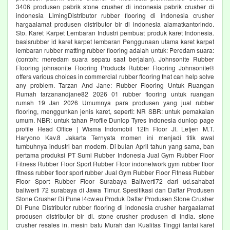
3406 produsen pabrik stone crusher di indonesia pabrik crusher di
indonesia LimingDistributor rubber flooring di indonesia crusher
hargaalamat produsen distributor bir di indonesia alamatkantorindo.
Sto. Karet Karpet Lembaran Industri pembuat produk karet Indonesia.
basisrubber id karet karpet lembaran Penggunaan utama karet karpet
lembaran rubber matting rubber flooring adalah untuk: Peredam suara:
(contoh: meredam suara sepatu saat berjalan). Johnsonite Rubber
Flooring johnsonite Flooring Products Rubber Flooring Johnsonite®
offers various choices in commercial rubber flooring that can help solve
any problem. Tarzan And Jane: Rubber Flooring Untuk Ruangan
Rumah tarzanandjane82 2026 01 rubber flooring untuk ruangan
rumah 19 Jan 2026 Umumnya para produsen yang jual rubber
flooring, menggunkan jenis karet, seperti: NR SBR: untuk pemakaian
umum. NBR: untuk tahan Profile Dunlop Tyres Indonesia dunlop page
profile Head Office | Wisma Indomobil 12th Floor Jl. Letjen M.T.
Haryono Kav.8 Jakarta Ternyata momen ini menjadi titik awal
tumbuhnya industri ban modern. Di bulan April tahun yang sama, ban
pertama produksi PT Sumi Rubber Indonesia Jual Gym Rubber Floor
Fitness Rubber Floor Sport Rubber Floor indonetwork gym rubber floor
fitness rubber floor sport rubber Jual Gym Rubber Floor Fitness Rubber
Floor Sport Rubber Floor Surabaya Baliwerti72 dari ud.sahabat
baliwerti 72 surabaya di Jawa Timur. Spesifikasi dan Daftar Produsen
Stone Crusher Di Pune l4cw.eu Produk Daftar Produsen Stone Crusher
Di Pune Distributor rubber flooring di indonesia crusher hargaalamat
produsen distributor bir di. stone crusher produsen di india. stone
crusher resales in. mesin batu Murah dan Kualitas Tinggi lantai karet