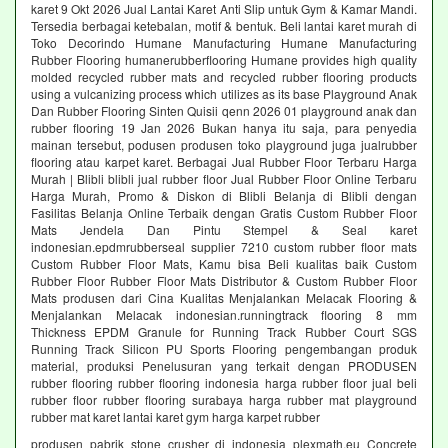
karet 9 Okt 2026 Jual Lantai Karet Anti Slip untuk Gym & Kamar Mandi.
Tersedia berbagai ketebalan, motif & bentuk. Beli lantai karet murah di
Toko Decorindo Humane Manufacturing Humane Manufacturing
Rubber Flooring humanerubberflooring Humane provides high quality
molded recycled rubber mats and recycled rubber flooring products
using a vulcanizing process which utilizes as its base Playground Anak
Dan Rubber Flooring Sinten Quisii qenn 2026 01 playground anak dan
rubber flooring 19 Jan 2026 Bukan hanya itu saja, para penyedia
mainan tersebut, podusen produsen toko playground juga jualrubber
flooring atau karpet karet. Berbagai Jual Rubber Floor Terbaru Harga
Murah | Blibli blibli jual rubber floor Jual Rubber Floor Online Terbaru
Harga Murah, Promo & Diskon di Blibli Belanja di Blibli dengan
Fasilitas Belanja Online Terbaik dengan Gratis Custom Rubber Floor
Mats Jendela Dan Pintu Stempel & Seal karet
indonesian.epdmrubberseal supplier 7210 custom rubber floor mats
Custom Rubber Floor Mats, Kamu bisa Beli kualitas baik Custom
Rubber Floor Rubber Floor Mats Distributor & Custom Rubber Floor
Mats produsen dari Cina Kualitas Menjalankan Melacak Flooring &
Menjalankan Melacak indonesian.runningtrack flooring 8 mm
Thickness EPDM Granule for Running Track Rubber Court SGS
Running Track Silicon PU Sports Flooring pengembangan produk
material, produksi Penelusuran yang terkait dengan PRODUSEN
rubber flooring rubber flooring indonesia harga rubber floor jual beli
rubber floor rubber flooring surabaya harga rubber mat playground
rubber mat karet lantai karet gym harga karpet rubber
produsen pabrik stone crusher di indonesia plexmath.eu Concrete