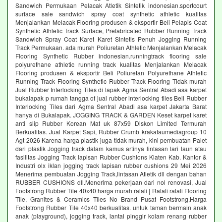
Sandwich Permukaan Pelacak Atletik Sintetik indonesian.sportcourt
surface sale sandwich spray coat synthetic athletic kualitas
Menjalankan Melacak Flooring produsen & eksportir Beli Pelapis Coat
Synthetic Athletic Track Surface, Prefabricated Rubber Running Track
Sandwich Spray Coat Karet Karet Sintetis Penuh Jogging Running
Track Permukaan. ada murah Poliuretan Athletic Menjalankan Melacak
Flooring Synthetic Rubber indonesian.runningtrack flooring sale
polyurethane athletic running track kualitas Menjalankan Melacak
Flooring produsen & eksportir Beli Poliuretan Polyurethane Athletic
Running Track Flooring Synthetic Rubber Track Flooring Tidak murah
Jual Rubber Interlocking Tiles di lapak Agma Sentral Abadi asa karpet
bukalapak p rumah tangga of jual rubber interlocking tiles Beli Rubber
Interlocking Tiles dari Agma Sentral Abadi asa karpet Jakarta Barat
hanya di Bukalapak. JOGGING TRACK & GARDEN Keset karpet karet
anti slip Rubber Korean Mat uk 87x59 Diskon Limited Termurah
Berkualitas. Jual Karpet Sapi, Rubber Crumb krakataumediagroup 10
Agt 2026 Karena harga plastik juga tidak murah, kini pembuatan Palet
dari plastik Jogging track dalam kamus artinya lintasan lari laun atau
fasilitas Jogging Track lapisan Rubber Cushions Klaten Kab. Kantor &
Industri olx iklan jogging track lapisan rubber cushions 29 Mei 2026
Menerima pembuatan Jogging Track,lintasan Atletik dll dengan bahan
RUBBER CUSHIONS dll.Menerima pekerjaan dari nol renovasi, Jual
Footstrong Rubber Tile 40x40 harga murah ralali | Ralali ralali Flooring
Tile, Granites & Ceramics Tiles No Brand Pusat Footstrong,Harga
Footstrong Rubber Tile 40x40 berkualitas. untuk taman bermain anak
anak (playground), jogging track, lantai pinggir kolam renang rubber