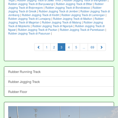
Tegal
|
Rubber Jogging Track di Jawa Timur
|
Rubber Jogging Track di Bangkalan
|
Rubber Jogging Track di Banyuwangi
|
Rubber Jogging Track di Blitar
|
Rubber
Jogging Track di Bojonegoro
|
Rubber Jogging Track di Bondowoso
|
Rubber
Jogging Track di Gresik
|
Rubber Jogging Track di Jember
|
Rubber Jogging Track di
Jombang
|
Rubber Jogging Track di Kediri
|
Rubber Jogging Track di Lamongan
|
Rubber Jogging Track di Lumajang
|
Rubber Jogging Track di Madiun
|
Rubber
Jogging Track di Magetan
|
Rubber Jogging Track di Malang
|
Rubber Jogging
Track di Mojokerto
|
Rubber Jogging Track di Nganjuk
|
Rubber Jogging Track di
Ngawi
|
Rubber Jogging Track di Pacitan
|
Rubber Jogging Track di Pamekasan
|
Rubber Jogging Track di Pasuruan
|
(current)
1
2
3
4
5
...
69
Rubber Running Track
Rubber Jogging Track
Rubber Floor