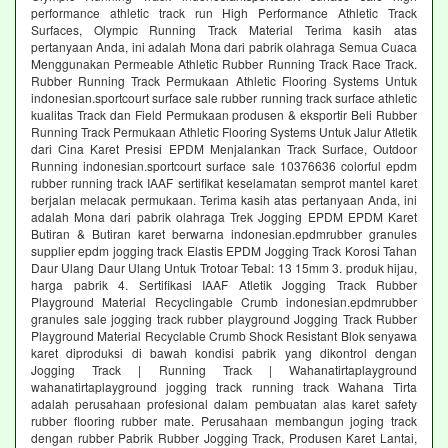
performance athletic track run High Performance Athletic Track
Surfaces, Olympic Running Track Material Terima kasih atas
pertanyaan Anda, ini adalah Mona dari pabrik olahraga Semua Cuaca
Menggunakan Permeable Athletic Rubber Running Track Race Track.
Rubber Running Track Permukaan Athletic Flooring Systems Untuk
indonesian.sportcourt surface sale rubber running track surface athletic
kualitas Track dan Field Permukaan produsen & eksportir Beli Rubber
Running Track Permukaan Athletic Flooring Systems Untuk Jalur Atletik
dari Cina Karet Presisi EPDM Menjalankan Track Surface, Outdoor
Running indonesian.sportcourt surface sale 10376636 colorful epdm
rubber running track IAAF sertifikat keselamatan semprot mantel karet
berjalan melacak permukaan. Terima kasih atas pertanyaan Anda, ini
adalah Mona dari pabrik olahraga Trek Jogging EPDM EPDM Karet
Butiran & Butiran karet berwarna indonesian.epdmrubber granules
supplier epdm jogging track Elastis EPDM Jogging Track Korosi Tahan
Daur Ulang Daur Ulang Untuk Trotoar Tebal: 13 15mm 3. produk hijau,
harga pabrik 4. Sertifikasi IAAF Atletik Jogging Track Rubber
Playground Material Recyclingable Crumb indonesian.epdmrubber
granules sale jogging track rubber playground Jogging Track Rubber
Playground Material Recyclable Crumb Shock Resistant Blok senyawa
karet diproduksi di bawah kondisi pabrik yang dikontrol dengan
Jogging Track | Running Track | Wahanatirtaplayground
wahanatirtaplayground jogging track running track Wahana Tirta
adalah perusahaan profesional dalam pembuatan alas karet safety
rubber flooring rubber mate. Perusahaan membangun joging track
dengan rubber Pabrik Rubber Jogging Track, Produsen Karet Lantai,