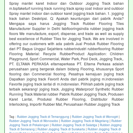
Spray mantel karet Indoor dan Outdoor Jogging Track bahan
m.topfaketurf running track running track spray coat indoor and outdoor
Spray mantel indoor dan outdoor karet jogging track bahan. 1. jogging
track bahan Deskripsi. Q: Apakah keuntungan dari pabrik Anda?
Mengapa saya harus Jogging Track Rubber Flooring Tiles
Manufacturer Supplier in Delhi fabflooringsindia rubber jogging track
floors We manufacture, export, dispense, and trade as well as supply
best excellence of Rubber Tiles for Jogging Track. We are involved in
offering our customers with ada pabrik Jual Produk Rubber Flooring
dari PT Bagus Unggul Sejahtera rubberindustri rubberflooring Rubber
Flooring Material: Recycle RubberProduct Application: Children
Playground, Sport Commercial, Water Park, Pool Deck, Jogging Track,.
PT. ELTAMA PERKASA eltamaperkasa PT. Eltama Perkasa adalah
perusahaan yang bergerak dalam bidang Flooring, khususnya Sport
flooring dan Commercial flooring. Pesatnya kemajuan joging track
Dapatkan joging track Favorit Anda dari pabrik joging m.indonesian
Favorite joging track lantai di m.indonesian. Pilihlah pabrik joging track
terbaik sekarang! joging track. Jogging Waterproof Synthetic Rubber
Running Track Material rubber Pabrik Rubber Jogging Track, Produsen
Karet Lantai, Produksi Rubber Flooring, Distributor Rubber
Interlocking, Importir Rubber Mat, Perusahaan Rubber Jogging Track
Tag :
Rubber Jogging Track di Temanggung
|
Rubber Jogging Track di Wonogiri
|
Rubber Jogging Track di Wonosobo
|
Rubber Jogging Track di Magelang
|
Rubber
Jogging Track di Pekalongan
|
Rubber Jogging Track di Salatiga
|
Rubber Jogging
Track di Semarang
|
Rubber Jogging Track di Surakarta
|
Rubber Jogging Track di