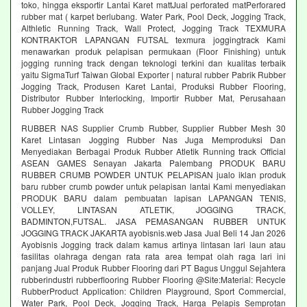
toko, hingga eksportir Lantai Karet mattJual perforated matPerforared
rubber mat ( karpet berlubang. Water Park, Pool Deck, Jogging Track,
Althletic Running Track, Wall Protect, Jogging Track TEXMURA
KONTRAKTOR LAPANGAN FUTSAL texmura joggingtrack Kami
menawarkan produk pelapisan permukaan (Floor Finishing) untuk
jogging running track dengan teknologi terkini dan kualitas terbaik
yaitu SigmaTurf Taiwan Global Exporter | natural rubber Pabrik Rubber
Jogging Track, Produsen Karet Lantai, Produksi Rubber Flooring,
Distributor Rubber Interlocking, Importir Rubber Mat, Perusahaan
Rubber Jogging Track
RUBBER NAS Supplier Crumb Rubber, Supplier Rubber Mesh 30
Karet Lintasan Jogging Rubber Nas Juga Memproduksi Dan
Menyediakan Berbagai Produk Rubber Atletik Running track Official
ASEAN GAMES Senayan Jakarta Palembang PRODUK BARU
RUBBER CRUMB POWDER UNTUK PELAPISAN jualo iklan produk
baru rubber crumb powder untuk pelapisan lantai Kami menyediakan
PRODUK BARU dalam pembuatan lapisan LAPANGAN TENIS,
VOLLEY, LINTASAN ATLETIK, JOGGING TRACK,
BADMINTON,FUTSAL. JASA PEMASANGAN RUBBER UNTUK
JOGGING TRACK JAKARTA ayobisnis.web Jasa Jual Beli 14 Jan 2026
Ayobisnis Jogging track dalam kamus artinya lintasan lari laun atau
fasilitas olahraga dengan rata rata area tempat olah raga lari ini
panjang Jual Produk Rubber Flooring dari PT Bagus Unggul Sejahtera
rubberindustri rubberflooring Rubber Flooring @Site:Material: Recycle
RubberProduct Application: Children Playground, Sport Commercial,
Water Park, Pool Deck, Jogging Track, Harga Pelapis Semprotan