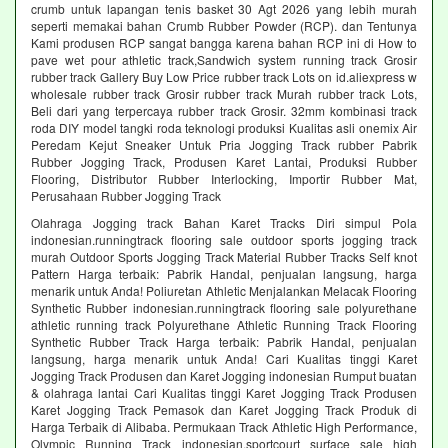
crumb untuk lapangan tenis basket 30 Agt 2026 yang lebih murah
seperti memakai bahan Crumb Rubber Powder (RCP). dan Tentunya
Kami produsen RCP sangat bangga karena bahan RCP ini di How to
pave wet pour athletic track,Sandwich system running track Grosir
rubber track Gallery Buy Low Price rubber track Lots on id.aliexpress w
wholesale rubber track Grosir rubber track Murah rubber track Lots,
Beli dari yang terpercaya rubber track Grosir. 32mm kombinasi track
roda DIY model tangki roda teknologi produksi Kualitas asli onemix Air
Peredam Kejut Sneaker Untuk Pria Jogging Track rubber Pabrik
Rubber Jogging Track, Produsen Karet Lantai, Produksi Rubber
Flooring, Distributor Rubber Interlocking, Importir Rubber Mat,
Perusahaan Rubber Jogging Track
Olahraga Jogging track Bahan Karet Tracks Diri simpul Pola
indonesian.runningtrack flooring sale outdoor sports jogging track
murah Outdoor Sports Jogging Track Material Rubber Tracks Self knot
Pattern Harga terbaik: Pabrik Handal, penjualan langsung, harga
menarik untuk Anda! Poliuretan Athletic Menjalankan Melacak Flooring
Synthetic Rubber indonesian.runningtrack flooring sale polyurethane
athletic running track Polyurethane Athletic Running Track Flooring
Synthetic Rubber Track Harga terbaik: Pabrik Handal, penjualan
langsung, harga menarik untuk Anda! Cari Kualitas tinggi Karet
Jogging Track Produsen dan Karet Jogging indonesian Rumput buatan
& olahraga lantai Cari Kualitas tinggi Karet Jogging Track Produsen
Karet Jogging Track Pemasok dan Karet Jogging Track Produk di
Harga Terbaik di Alibaba. Permukaan Track Athletic High Performance,
Olympic Running Track indonesian.sportcourt surface sale high