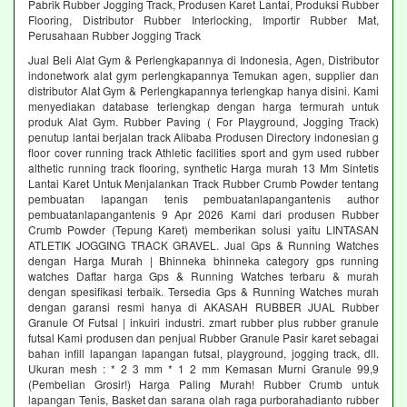
Pabrik Rubber Jogging Track, Produsen Karet Lantai, Produksi Rubber
Flooring, Distributor Rubber Interlocking, Importir Rubber Mat,
Perusahaan Rubber Jogging Track
Jual Beli Alat Gym & Perlengkapannya di Indonesia, Agen, Distributor
indonetwork alat gym perlengkapannya Temukan agen, supplier dan
distributor Alat Gym & Perlengkapannya terlengkap hanya disini. Kami
menyediakan database terlengkap dengan harga termurah untuk
produk Alat Gym. Rubber Paving ( For Playground, Jogging Track)
penutup lantai berjalan track Alibaba Produsen Directory indonesian g
floor cover running track Athletic facilities sport and gym used rubber
althetic running track flooring, synthetic Harga murah 13 Mm Sintetis
Lantai Karet Untuk Menjalankan Track Rubber Crumb Powder tentang
pembuatan lapangan tenis pembuatanlapangantenis author
pembuatanlapangantenis 9 Apr 2026 Kami dari produsen Rubber
Crumb Powder (Tepung Karet) memberikan solusi yaitu LINTASAN
ATLETIK JOGGING TRACK GRAVEL. Jual Gps & Running Watches
dengan Harga Murah | Bhinneka bhinneka category gps running
watches Daftar harga Gps & Running Watches terbaru & murah
dengan spesifikasi terbaik. Tersedia Gps & Running Watches murah
dengan garansi resmi hanya di AKASAH RUBBER JUAL Rubber
Granule Of Futsal | inkuiri industri. zmart rubber plus rubber granule
futsal Kami produsen dan penjual Rubber Granule Pasir karet sebagai
bahan infill lapangan lapangan futsal, playground, jogging track, dll.
Ukuran mesh : * 2 3 mm * 1 2 mm Kemasan Murni Granule 99,9
(Pembelian Grosir!) Harga Paling Murah! Rubber Crumb untuk
lapangan Tenis, Basket dan sarana olah raga purborahadianto rubber