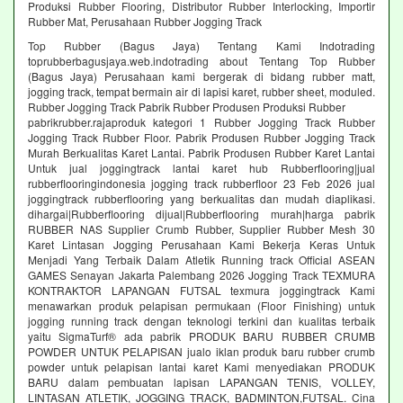
Produksi Rubber Flooring, Distributor Rubber Interlocking, Importir
Rubber Mat, Perusahaan Rubber Jogging Track
Top Rubber (Bagus Jaya) Tentang Kami Indotrading
toprubberbagusjaya.web.indotrading about Tentang Top Rubber
(Bagus Jaya) Perusahaan kami bergerak di bidang rubber matt,
jogging track, tempat bermain air di lapisi karet, rubber sheet, moduled.
Rubber Jogging Track Pabrik Rubber Produsen Produksi Rubber
pabrikrubber.rajaproduk kategori 1 Rubber Jogging Track Rubber
Jogging Track Rubber Floor. Pabrik Produsen Rubber Jogging Track
Murah Berkualitas Karet Lantai. Pabrik Produsen Rubber Karet Lantai
Untuk jual joggingtrack lantai karet hub Rubberflooring|jual
rubberflooringindonesia jogging track rubberfloor 23 Feb 2026 jual
joggingtrack rubberflooring yang berkualitas dan mudah diaplikasi.
dihargai|Rubberflooring dijual|Rubberflooring murah|harga pabrik
RUBBER NAS Supplier Crumb Rubber, Supplier Rubber Mesh 30
Karet Lintasan Jogging Perusahaan Kami Bekerja Keras Untuk
Menjadi Yang Terbaik Dalam Atletik Running track Official ASEAN
GAMES Senayan Jakarta Palembang 2026 Jogging Track TEXMURA
KONTRAKTOR LAPANGAN FUTSAL texmura joggingtrack Kami
menawarkan produk pelapisan permukaan (Floor Finishing) untuk
jogging running track dengan teknologi terkini dan kualitas terbaik
yaitu SigmaTurf® ada pabrik PRODUK BARU RUBBER CRUMB
POWDER UNTUK PELAPISAN jualo iklan produk baru rubber crumb
powder untuk pelapisan lantai karet Kami menyediakan PRODUK
BARU dalam pembuatan lapisan LAPANGAN TENIS, VOLLEY,
LINTASAN ATLETIK, JOGGING TRACK, BADMINTON,FUTSAL. Cina