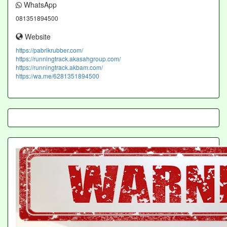
WhatsApp
081351894500
Website
https://pabrikrubber.com/
https://runningtrack.akasahgroup.com/
https://runningtrack.akbam.com/
https://wa.me/6281351894500