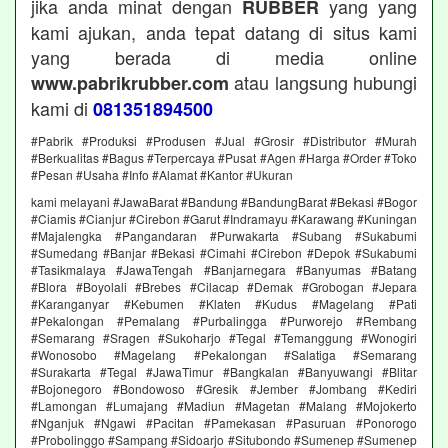
jika anda minat dengan
yang yang
RUBBER
kami ajukan, anda tepat datang di situs kami
yang berada di media online
atau langsung hubungi
www.pabrikrubber.com
kami di
081351894500
#Pabrik #Produksi #Produsen #Jual #Grosir #Distributor #Murah
#Berkualitas #Bagus #Terpercaya #Pusat #Agen #Harga #Order #Toko
#Pesan #Usaha #Info #Alamat #Kantor #Ukuran
kami melayani #JawaBarat #Bandung #BandungBarat #Bekasi #Bogor
#Ciamis #Cianjur #Cirebon #Garut #Indramayu #Karawang #Kuningan
#Majalengka #Pangandaran #Purwakarta #Subang #Sukabumi
#Sumedang #Banjar #Bekasi #Cimahi #Cirebon #Depok #Sukabumi
#Tasikmalaya #JawaTengah #Banjarnegara #Banyumas #Batang
#Blora #Boyolali #Brebes #Cilacap #Demak #Grobogan #Jepara
#Karanganyar #Kebumen #Klaten #Kudus #Magelang #Pati
#Pekalongan #Pemalang #Purbalingga #Purworejo #Rembang
#Semarang #Sragen #Sukoharjo #Tegal #Temanggung #Wonogiri
#Wonosobo #Magelang #Pekalongan #Salatiga #Semarang
#Surakarta #Tegal #JawaTimur #Bangkalan #Banyuwangi #Blitar
#Bojonegoro #Bondowoso #Gresik #Jember #Jombang #Kediri
#Lamongan #Lumajang #Madiun #Magetan #Malang #Mojokerto
#Nganjuk #Ngawi #Pacitan #Pamekasan #Pasuruan #Ponorogo
#Probolinggo #Sampang #Sidoarjo #Situbondo #Sumenep #Sumenep