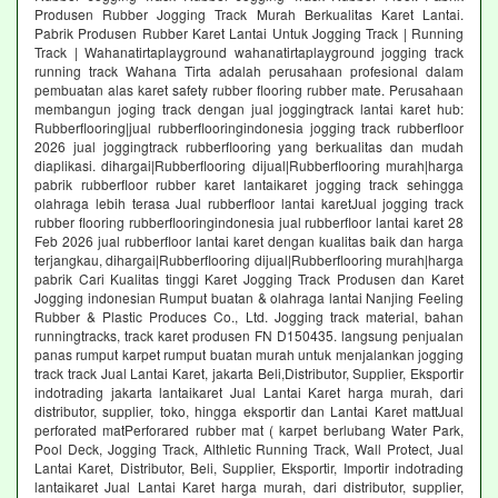
Produsen Rubber Jogging Track Murah Berkualitas Karet Lantai.
Pabrik Produsen Rubber Karet Lantai Untuk Jogging Track | Running
Track | Wahanatirtaplayground wahanatirtaplayground jogging track
running track Wahana Tirta adalah perusahaan profesional dalam
pembuatan alas karet safety rubber flooring rubber mate. Perusahaan
membangun joging track dengan jual joggingtrack lantai karet hub:
Rubberflooring|jual rubberflooringindonesia jogging track rubberfloor
2026 jual joggingtrack rubberflooring yang berkualitas dan mudah
diaplikasi. dihargai|Rubberflooring dijual|Rubberflooring murah|harga
pabrik rubberfloor rubber karet lantaikaret jogging track sehingga
olahraga lebih terasa Jual rubberfloor lantai karetJual jogging track
rubber flooring rubberflooringindonesia jual rubberfloor lantai karet 28
Feb 2026 jual rubberfloor lantai karet dengan kualitas baik dan harga
terjangkau, dihargai|Rubberflooring dijual|Rubberflooring murah|harga
pabrik Cari Kualitas tinggi Karet Jogging Track Produsen dan Karet
Jogging indonesian Rumput buatan & olahraga lantai Nanjing Feeling
Rubber & Plastic Produces Co., Ltd. Jogging track material, bahan
runningtracks, track karet produsen FN D150435. langsung penjualan
panas rumput karpet rumput buatan murah untuk menjalankan jogging
track track Jual Lantai Karet, jakarta Beli,Distributor, Supplier, Eksportir
indotrading jakarta lantaikaret Jual Lantai Karet harga murah, dari
distributor, supplier, toko, hingga eksportir dan Lantai Karet mattJual
perforated matPerforared rubber mat ( karpet berlubang Water Park,
Pool Deck, Jogging Track, Althletic Running Track, Wall Protect, Jual
Lantai Karet, Distributor, Beli, Supplier, Eksportir, Importir indotrading
lantaikaret Jual Lantai Karet harga murah, dari distributor, supplier,