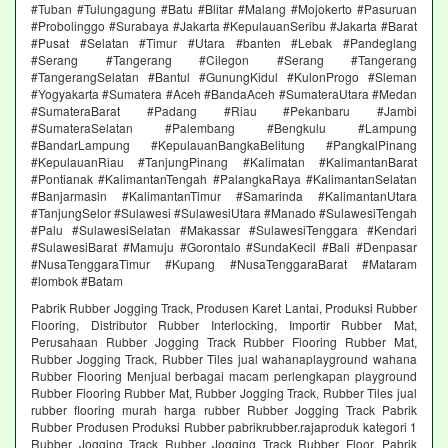
#Tuban #Tulungagung #Batu #Blitar #Malang #Mojokerto #Pasuruan
#Probolinggo #Surabaya #Jakarta #KepulauanSeribu #Jakarta #Barat
#Pusat #Selatan #Timur #Utara #banten #Lebak #Pandeglang
#Serang #Tangerang #Cilegon #Serang #Tangerang
#TangerangSelatan #Bantul #GunungKidul #KulonProgo #Sleman
#Yogyakarta #Sumatera #Aceh #BandaAceh #SumateraUtara #Medan
#SumateraBarat #Padang #Riau #Pekanbaru #Jambi
#SumateraSelatan #Palembang #Bengkulu #Lampung
#BandarLampung #KepulauanBangkaBelitung #PangkalPinang
#KepulauanRiau #TanjungPinang #Kalimatan #KalimantanBarat
#Pontianak #KalimantanTengah #PalangkaRaya #KalimantanSelatan
#Banjarmasin #KalimantanTimur #Samarinda #KalimantanUtara
#TanjungSelor #Sulawesi #SulawesiUtara #Manado #SulawesiTengah
#Palu #SulawesiSelatan #Makassar #SulawesiTenggara #Kendari
#SulawesiBarat #Mamuju #Gorontalo #SundaKecil #Bali #Denpasar
#NusaTenggaraTimur #Kupang #NusaTenggaraBarat #Mataram
#lombok #Batam
Pabrik Rubber Jogging Track, Produsen Karet Lantai, Produksi Rubber
Flooring, Distributor Rubber Interlocking, Importir Rubber Mat,
Perusahaan Rubber Jogging Track Rubber Flooring Rubber Mat,
Rubber Jogging Track, Rubber Tiles jual wahanaplayground wahana
Rubber Flooring Menjual berbagai macam perlengkapan playground
Rubber Flooring Rubber Mat, Rubber Jogging Track, Rubber Tiles jual
rubber flooring murah harga rubber Rubber Jogging Track Pabrik
Rubber Produsen Produksi Rubber pabrikrubber.rajaproduk kategori 1
Rubber Jogging Track Rubber Jogging Track Rubber Floor. Pabrik