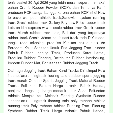
tenis basket 30 Agt 2026 yang lebih murah seperti memakai
bahan Crumb Rubber Powder (RCP). dan Tentunya Kami
produsen RCP sangat bangga karena bahan RCP ini di How
to pave wet pour athletic track,Sandwich system running
track Grosir rubber track Gallery Buy Low Price rubber track
Lots on id.aliexpress w wholesale rubber track Grosir rubber
track Murah rubber track Lots, Beli dari yang terpercaya
rubber track Grosir. 32mm kombinasi track roda DIY model
tangki roda teknologi produksi Kualitas asli onemix Air
Peredam Kejut Sneaker Untuk Pria Jogging Track rubber
Pabrik Rubber Jogging Track, Produsen Karet Lantai,
Produksi Rubber Flooring, Distributor Rubber Interlocking,
Importir Rubber Mat, Perusahaan Rubber Jogging Track
Olahraga Jogging track Bahan Karet Tracks Diri simpul Pola
indonesian.runningtrack flooring sale outdoor sports jogging
track murah Outdoor Sports Jogging Track Material Rubber
Tracks Self knot Pattern Harga terbaik: Pabrik Handal,
penjualan langsung, harga menarik untuk Anda! Poliuretan
Athletic Menjalankan Melacak Flooring Synthetic Rubber
indonesian.runningtrack flooring sale polyurethane athletic
running track Polyurethane Athletic Running Track Flooring
Synthetic Rubber Track Harga terbaik: Pabrik Handal,