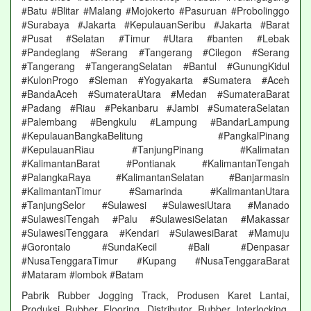
#Batu #Blitar #Malang #Mojokerto #Pasuruan #Probolinggo
#Surabaya #Jakarta #KepulauanSeribu #Jakarta #Barat
#Pusat #Selatan #Timur #Utara #banten #Lebak
#Pandeglang #Serang #Tangerang #Cilegon #Serang
#Tangerang #TangerangSelatan #Bantul #GunungKidul
#KulonProgo #Sleman #Yogyakarta #Sumatera #Aceh
#BandaAceh #SumateraUtara #Medan #SumateraBarat
#Padang #Riau #Pekanbaru #Jambi #SumateraSelatan
#Palembang #Bengkulu #Lampung #BandarLampung
#KepulauanBangkaBelitung #PangkalPinang
#KepulauanRiau #TanjungPinang #Kalimatan
#KalimantanBarat #Pontianak #KalimantanTengah
#PalangkaRaya #KalimantanSelatan #Banjarmasin
#KalimantanTimur #Samarinda #KalimantanUtara
#TanjungSelor #Sulawesi #SulawesiUtara #Manado
#SulawesiTengah #Palu #SulawesiSelatan #Makassar
#SulawesiTenggara #Kendari #SulawesiBarat #Mamuju
#Gorontalo #SundaKecil #Bali #Denpasar
#NusaTenggaraTimur #Kupang #NusaTenggaraBarat
#Mataram #lombok #Batam
Pabrik Rubber Jogging Track, Produsen Karet Lantai,
Produksi Rubber Flooring, Distributor Rubber Interlocking,