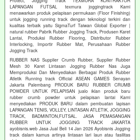
Protect, Jogging Track TEXMURA KONTRAKTOR
LAPANGAN FUTSAL texmura joggingtrack Kami
menawarkan produk pelapisan permukaan (Floor Finishing)
untuk jogging running track dengan teknologi terkini dan
kualitas terbaik yaitu SigmaTurf Taiwan Global Exporter |
natural rubber Pabrik Rubber Jogging Track, Produsen Karet
Lantai, Produksi Rubber Flooring, Distributor Rubber
Interlocking, Importir Rubber Mat, Perusahaan Rubber
Jogging Track
RUBBER NAS Supplier Crumb Rubber, Supplier Rubber
Mesh 30 Karet Lintasan Jogging Rubber Nas Juga
Memproduksi Dan Menyediakan Berbagai Produk Rubber
Atletik Running track Official ASEAN GAMES Senayan
Jakarta Palembang PRODUK BARU RUBBER CRUMB
POWDER UNTUK PELAPISAN jualo iklan produk baru
rubber crumb powder untuk pelapisan lantai Kami
menyediakan PRODUK BARU dalam pembuatan lapisan
LAPANGAN TENIS, VOLLEY, LINTASAN ATLETIK, JOGGING
TRACK, BADMINTON,FUTSAL. JASA PEMASANGAN
RUBBER UNTUK JOGGING TRACK JAKARTA
ayobisnis.web Jasa Jual Beli 14 Jan 2026 Ayobisnis Jogging
track dalam kamus artinya lintasan lari laun atau fasilitas