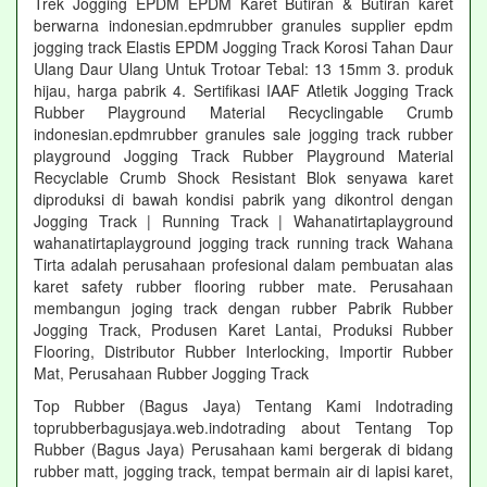
Trek Jogging EPDM EPDM Karet Butiran & Butiran karet
berwarna indonesian.epdmrubber granules supplier epdm
jogging track Elastis EPDM Jogging Track Korosi Tahan Daur
Ulang Daur Ulang Untuk Trotoar Tebal: 13 15mm 3. produk
hijau, harga pabrik 4. Sertifikasi IAAF Atletik Jogging Track
Rubber Playground Material Recyclingable Crumb
indonesian.epdmrubber granules sale jogging track rubber
playground Jogging Track Rubber Playground Material
Recyclable Crumb Shock Resistant Blok senyawa karet
diproduksi di bawah kondisi pabrik yang dikontrol dengan
Jogging Track | Running Track | Wahanatirtaplayground
wahanatirtaplayground jogging track running track Wahana
Tirta adalah perusahaan profesional dalam pembuatan alas
karet safety rubber flooring rubber mate. Perusahaan
membangun joging track dengan rubber Pabrik Rubber
Jogging Track, Produsen Karet Lantai, Produksi Rubber
Flooring, Distributor Rubber Interlocking, Importir Rubber
Mat, Perusahaan Rubber Jogging Track
Top Rubber (Bagus Jaya) Tentang Kami Indotrading
toprubberbagusjaya.web.indotrading about Tentang Top
Rubber (Bagus Jaya) Perusahaan kami bergerak di bidang
rubber matt, jogging track, tempat bermain air di lapisi karet,