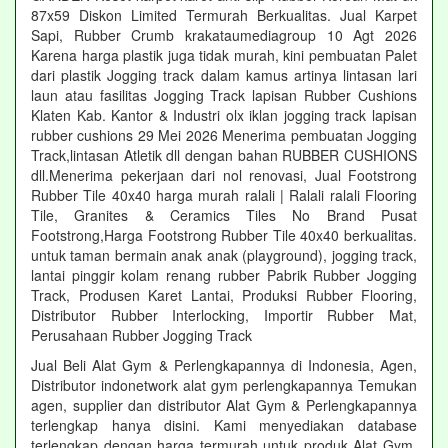
87x59 Diskon Limited Termurah Berkualitas. Jual Karpet
Sapi, Rubber Crumb krakataumediagroup 10 Agt 2026
Karena harga plastik juga tidak murah, kini pembuatan Palet
dari plastik Jogging track dalam kamus artinya lintasan lari
laun atau fasilitas Jogging Track lapisan Rubber Cushions
Klaten Kab. Kantor & Industri olx iklan jogging track lapisan
rubber cushions 29 Mei 2026 Menerima pembuatan Jogging
Track,lintasan Atletik dll dengan bahan RUBBER CUSHIONS
dll.Menerima pekerjaan dari nol renovasi, Jual Footstrong
Rubber Tile 40x40 harga murah ralali | Ralali ralali Flooring
Tile, Granites & Ceramics Tiles No Brand Pusat
Footstrong,Harga Footstrong Rubber Tile 40x40 berkualitas.
untuk taman bermain anak anak (playground), jogging track,
lantai pinggir kolam renang rubber Pabrik Rubber Jogging
Track, Produsen Karet Lantai, Produksi Rubber Flooring,
Distributor Rubber Interlocking, Importir Rubber Mat,
Perusahaan Rubber Jogging Track
Jual Beli Alat Gym & Perlengkapannya di Indonesia, Agen,
Distributor indonetwork alat gym perlengkapannya Temukan
agen, supplier dan distributor Alat Gym & Perlengkapannya
terlengkap hanya disini. Kami menyediakan database
terlengkap dengan harga termurah untuk produk Alat Gym.