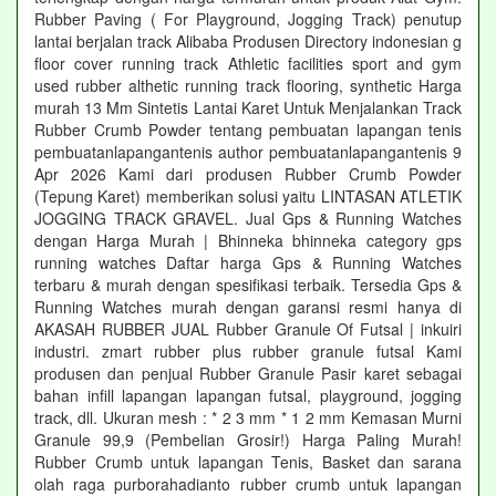
Rubber Paving ( For Playground, Jogging Track) penutup
lantai berjalan track Alibaba Produsen Directory indonesian g
floor cover running track Athletic facilities sport and gym
used rubber althetic running track flooring, synthetic Harga
murah 13 Mm Sintetis Lantai Karet Untuk Menjalankan Track
Rubber Crumb Powder tentang pembuatan lapangan tenis
pembuatanlapangantenis author pembuatanlapangantenis 9
Apr 2026 Kami dari produsen Rubber Crumb Powder
(Tepung Karet) memberikan solusi yaitu LINTASAN ATLETIK
JOGGING TRACK GRAVEL. Jual Gps & Running Watches
dengan Harga Murah | Bhinneka bhinneka category gps
running watches Daftar harga Gps & Running Watches
terbaru & murah dengan spesifikasi terbaik. Tersedia Gps &
Running Watches murah dengan garansi resmi hanya di
AKASAH RUBBER JUAL Rubber Granule Of Futsal | inkuiri
industri. zmart rubber plus rubber granule futsal Kami
produsen dan penjual Rubber Granule Pasir karet sebagai
bahan infill lapangan lapangan futsal, playground, jogging
track, dll. Ukuran mesh : * 2 3 mm * 1 2 mm Kemasan Murni
Granule 99,9 (Pembelian Grosir!) Harga Paling Murah!
Rubber Crumb untuk lapangan Tenis, Basket dan sarana
olah raga purborahadianto rubber crumb untuk lapangan