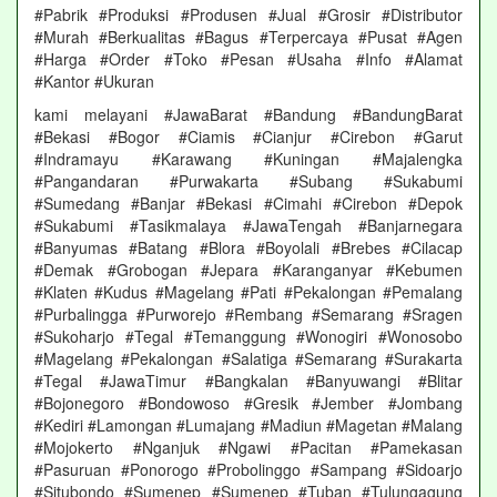
#Pabrik #Produksi #Produsen #Jual #Grosir #Distributor
#Murah #Berkualitas #Bagus #Terpercaya #Pusat #Agen
#Harga #Order #Toko #Pesan #Usaha #Info #Alamat
#Kantor #Ukuran
kami melayani #JawaBarat #Bandung #BandungBarat
#Bekasi #Bogor #Ciamis #Cianjur #Cirebon #Garut
#Indramayu #Karawang #Kuningan #Majalengka
#Pangandaran #Purwakarta #Subang #Sukabumi
#Sumedang #Banjar #Bekasi #Cimahi #Cirebon #Depok
#Sukabumi #Tasikmalaya #JawaTengah #Banjarnegara
#Banyumas #Batang #Blora #Boyolali #Brebes #Cilacap
#Demak #Grobogan #Jepara #Karanganyar #Kebumen
#Klaten #Kudus #Magelang #Pati #Pekalongan #Pemalang
#Purbalingga #Purworejo #Rembang #Semarang #Sragen
#Sukoharjo #Tegal #Temanggung #Wonogiri #Wonosobo
#Magelang #Pekalongan #Salatiga #Semarang #Surakarta
#Tegal #JawaTimur #Bangkalan #Banyuwangi #Blitar
#Bojonegoro #Bondowoso #Gresik #Jember #Jombang
#Kediri #Lamongan #Lumajang #Madiun #Magetan #Malang
#Mojokerto #Nganjuk #Ngawi #Pacitan #Pamekasan
#Pasuruan #Ponorogo #Probolinggo #Sampang #Sidoarjo
#Situbondo #Sumenep #Sumenep #Tuban #Tulungagung