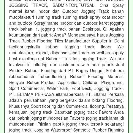
JOGGING TRACK, BADMINTON,FUTSAL. Cina Spray
mantel karet Indoor dan Outdoor Jogging Track bahan
m.topfaketurf running track running track spray coat indoor
and outdoor Spray mantel indoor dan outdoor karet jogging
track bahan. 1. jogging track bahan Deskripsi. Q: Apakah
keuntungan dari pabrik Anda? Mengapa saya harus Jogging
Track Rubber Flooring Tiles Manufacturer Supplier in Delhi
fabflooringsindia rubber jogging track floors We
manufacture, export, dispense, and trade as well as supply
best excellence of Rubber Tiles for Jogging Track. We are
involved in offering our customers with ada pabrik Jual
Produk Rubber Flooring dari PT Bagus Unggul Sejahtera
rubberindustri rubberflooring Rubber Flooring Material:
Recycle RubberProduct Application: Children Playground,
Sport Commercial, Water Park, Pool Deck, Jogging Track,.
PT. ELTAMA PERKASA eltamaperkasa PT. Eltama Perkasa
adalah perusahaan yang bergerak dalam bidang Flooring,
khususnya Sport flooring dan Commercial flooring. Pesatnya
kemajuan joging track Dapatkan joging track Favorit Anda
dari pabrik joging m.indonesian Favorite joging track lantai di
m.indonesian. Pilihlah pabrik joging track terbaik sekarang!
joging track. Jogging Waterproof Synthetic Rubber Running