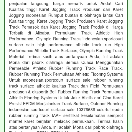
penjualan langsung, harga menarik untuk Anda! Cari
Kualitas tinggi Karet Jogging Track Produsen dan Karet
Jogging indonesian Rumput buatan & olahraga lantai Cari
Kualitas tinggi Karet Jogging Track Produsen Karet Jogging
Track Pemasok dan Karet Jogging Track Produk di Harga
Terbaik di Alibaba. Permukaan Track Athletic High
Performance, Olympic Running Track indonesian.sportcourt
surface sale high performance athletic track run High
Performance Athletic Track Surfaces, Olympic Running Track
Material Terima kasih atas pertanyaan Anda, ini adalah
Mona dari pabrik olahraga Semua Cuaca Menggunakan
Permeable Athletic Rubber Running Track Race Track.
Rubber Running Track Permukaan Athletic Flooring Systems
Untuk indonesian.sportcourt surface sale rubber running
track surface athletic kualitas Track dan Field Permukaan
produsen & eksportir Beli Rubber Running Track Permukaan
Athletic Flooring Systems Untuk Jalur Atletik dari Cina Karet
Presisi EPDM Menjalankan Track Surface, Outdoor Running
indonesian.sportcourt surface sale 10376636 colorful epdm
rubber running track IAAF sertifikat keselamatan semprot
mantel karet berjalan melacak permukaan. Terima kasih
atas pertanyaan Anda, ini adalah Mona dari pabrik olahraga