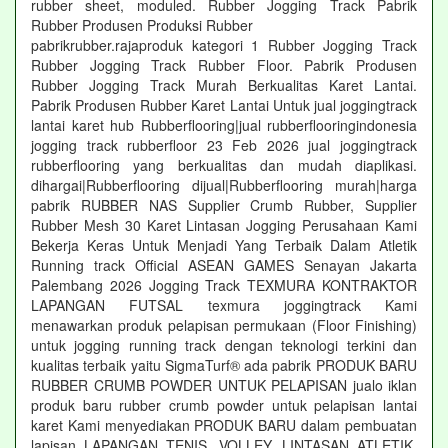
rubber sheet, moduled. Rubber Jogging Track Pabrik
Rubber Produsen Produksi Rubber
pabrikrubber.rajaproduk kategori 1 Rubber Jogging Track
Rubber Jogging Track Rubber Floor. Pabrik Produsen
Rubber Jogging Track Murah Berkualitas Karet Lantai.
Pabrik Produsen Rubber Karet Lantai Untuk jual joggingtrack
lantai karet hub Rubberflooring|jual rubberflooringindonesia
jogging track rubberfloor 23 Feb 2026 jual joggingtrack
rubberflooring yang berkualitas dan mudah diaplikasi.
dihargai|Rubberflooring dijual|Rubberflooring murah|harga
pabrik RUBBER NAS Supplier Crumb Rubber, Supplier
Rubber Mesh 30 Karet Lintasan Jogging Perusahaan Kami
Bekerja Keras Untuk Menjadi Yang Terbaik Dalam Atletik
Running track Official ASEAN GAMES Senayan Jakarta
Palembang 2026 Jogging Track TEXMURA KONTRAKTOR
LAPANGAN FUTSAL texmura joggingtrack Kami
menawarkan produk pelapisan permukaan (Floor Finishing)
untuk jogging running track dengan teknologi terkini dan
kualitas terbaik yaitu SigmaTurf® ada pabrik PRODUK BARU
RUBBER CRUMB POWDER UNTUK PELAPISAN jualo iklan
produk baru rubber crumb powder untuk pelapisan lantai
karet Kami menyediakan PRODUK BARU dalam pembuatan
lapisan LAPANGAN TENIS, VOLLEY, LINTASAN ATLETIK,