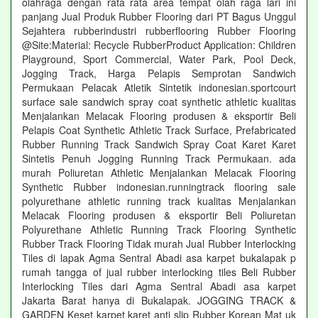
olahraga dengan rata rata area tempat olah raga lari ini
panjang Jual Produk Rubber Flooring dari PT Bagus Unggul
Sejahtera rubberindustri rubberflooring Rubber Flooring
@Site:Material: Recycle RubberProduct Application: Children
Playground, Sport Commercial, Water Park, Pool Deck,
Jogging Track, Harga Pelapis Semprotan Sandwich
Permukaan Pelacak Atletik Sintetik indonesian.sportcourt
surface sale sandwich spray coat synthetic athletic kualitas
Menjalankan Melacak Flooring produsen & eksportir Beli
Pelapis Coat Synthetic Athletic Track Surface, Prefabricated
Rubber Running Track Sandwich Spray Coat Karet Karet
Sintetis Penuh Jogging Running Track Permukaan. ada
murah Poliuretan Athletic Menjalankan Melacak Flooring
Synthetic Rubber indonesian.runningtrack flooring sale
polyurethane athletic running track kualitas Menjalankan
Melacak Flooring produsen & eksportir Beli Poliuretan
Polyurethane Athletic Running Track Flooring Synthetic
Rubber Track Flooring Tidak murah Jual Rubber Interlocking
Tiles di lapak Agma Sentral Abadi asa karpet bukalapak p
rumah tangga of jual rubber interlocking tiles Beli Rubber
Interlocking Tiles dari Agma Sentral Abadi asa karpet
Jakarta Barat hanya di Bukalapak. JOGGING TRACK &
GARDEN Keset karpet karet anti slip Rubber Korean Mat uk