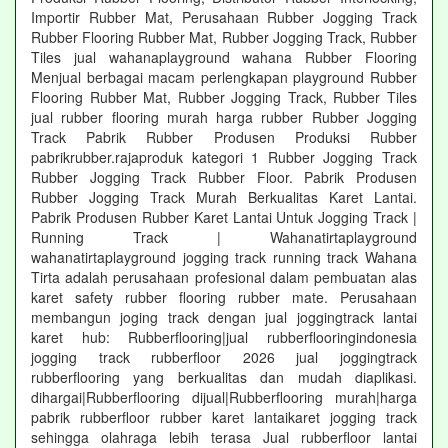
Importir Rubber Mat, Perusahaan Rubber Jogging Track
Rubber Flooring Rubber Mat, Rubber Jogging Track, Rubber
Tiles jual wahanaplayground wahana Rubber Flooring
Menjual berbagai macam perlengkapan playground Rubber
Flooring Rubber Mat, Rubber Jogging Track, Rubber Tiles
jual rubber flooring murah harga rubber Rubber Jogging
Track Pabrik Rubber Produsen Produksi Rubber
pabrikrubber.rajaproduk kategori 1 Rubber Jogging Track
Rubber Jogging Track Rubber Floor. Pabrik Produsen
Rubber Jogging Track Murah Berkualitas Karet Lantai.
Pabrik Produsen Rubber Karet Lantai Untuk Jogging Track |
Running Track | Wahanatirtaplayground
wahanatirtaplayground jogging track running track Wahana
Tirta adalah perusahaan profesional dalam pembuatan alas
karet safety rubber flooring rubber mate. Perusahaan
membangun joging track dengan jual joggingtrack lantai
karet hub: Rubberflooring|jual rubberflooringindonesia
jogging track rubberfloor 2026 jual joggingtrack
rubberflooring yang berkualitas dan mudah diaplikasi.
dihargai|Rubberflooring dijual|Rubberflooring murah|harga
pabrik rubberfloor rubber karet lantaikaret jogging track
sehingga olahraga lebih terasa Jual rubberfloor lantai